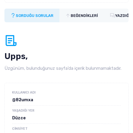
SORDUĞU SORULAR
BEĞENDIKLERI
YAZDIĞI
Upps,
Üzgünüm, bulunduğunuz sayfa'da içerik bulunmamaktadır.
KULLANICI ADI
@82umxa
YAŞADIĞI YER
Düzce
CINSIYET