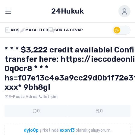
24Hukuk
AKIŞ
MAKALELER
SORU & CEVAP
* * * $3,222 credit available! Conf
transfer here: https://ieccodeonl
0q0cr8 * * *
hs=f07e13c4e3a9cc29d0b1f72e3
ххх* 9bh8gl
E-Posta Adresi
İletişim
0
0
dyjo0p
şirketinde
exon13
olarak çalışıyorum.