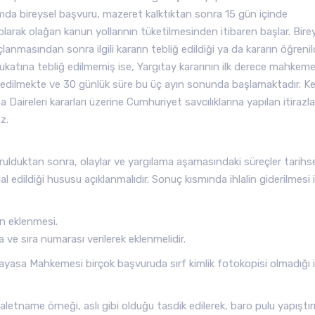
umda bireysel başvuru, mazeret kalktıktan sonra 15 gün içinde
ili olarak olağan kanun yollarının tüketilmesinden itibaren başlar. Bire
anmasından sonra ilgili kararın tebliğ edildiği ya da kararın öğrenil
vukatına tebliğ edilmemiş ise, Yargıtay kararının ilk derece mahkem
ul edilmekte ve 30 günlük süre bu üç ayın sonunda başlamaktadır. K
aireleri kararları üzerine Cumhuriyet savcılıklarına yapılan itirazla
z.
urulduktan sonra, olaylar ve yargılama aşamasındaki süreçler tarihs
 edildiği hususu açıklanmalıdır. Sonuç kısmında ihlalin giderilmesi 
n eklenmesi.
ve sıra numarası verilerek eklenmelidir.
ayasa Mahkemesi birçok başvuruda sırf kimlik fotokopisi olmadığı i
tname örneği, aslı gibi olduğu tasdik edilerek, baro pulu yapıştırı