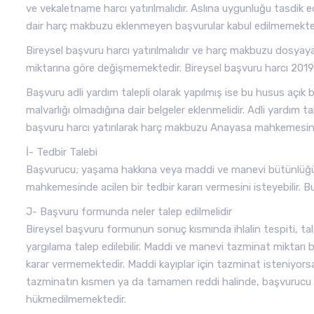
ve vekaletname harcı yatırılmalıdır. Aslına uygunluğu tasdik 
dair harç makbuzu eklenmeyen başvurular kabul edilmemekted
Bireysel başvuru harcı yatırılmalıdır ve harç makbuzu dosyaya
miktarına göre değişmemektedir. Bireysel başvuru harcı 2019 yı
Başvuru adli yardım talepli olarak yapılmış ise bu husus açık bir
malvarlığı olmadığına dair belgeler eklenmelidir. Adli yardım 
başvuru harcı yatırılarak harç makbuzu Anayasa mahkemesine
İ- Tedbir Talebi
Başvurucu; yaşama hakkına veya maddi ve manevi bütünlüğün
mahkemesinde acilen bir tedbir kararı vermesini isteyebilir. Bun
J- Başvuru formunda neler talep edilmelidir
Bireysel başvuru formunun sonuç kısmında ihlalin tespiti, ta
yargılama talep edilebilir. Maddi ve manevi tazminat miktarı
karar vermemektedir. Maddi kayıplar için tazminat isteniyors
tazminatın kısmen ya da tamamen reddi halinde, başvurucu a
hükmedilmemektedir.