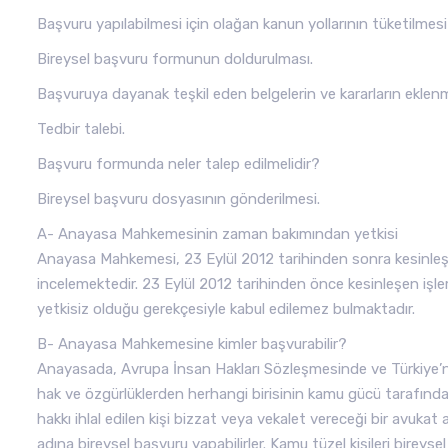
Başvuru yapılabilmesi için olağan kanun yollarının tüketilmesi 
Bireysel başvuru formunun doldurulması.
Başvuruya dayanak teşkil eden belgelerin ve kararların eklen
Tedbir talebi.
Başvuru formunda neler talep edilmelidir?
Bireysel başvuru dosyasının gönderilmesi.
A- Anayasa Mahkemesinin zaman bakımından yetkisi
Anayasa Mahkemesi, 23 Eylül 2012 tarihinden sonra kesinleşe
incelemektedir. 23 Eylül 2012 tarihinden önce kesinleşen iş
yetkisiz olduğu gerekçesiyle kabul edilemez bulmaktadır.
B- Anayasa Mahkemesine kimler başvurabilir?
Anayasada, Avrupa İnsan Hakları Sözleşmesinde ve Türkiye’ni
hak ve özgürlüklerden herhangi birisinin kamu gücü tarafından
hakkı ihlal edilen kişi bizzat veya vekalet vereceği bir avukat ara
adına bireysel başvuru yapabilirler. Kamu tüzel kişileri bireysel