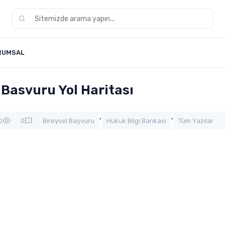
RUMSAL
Basvuru Yol Haritası
,
,
0
0
Bireysel Başvuru
Hukuk Bilgi Bankası
Tüm Yazılar