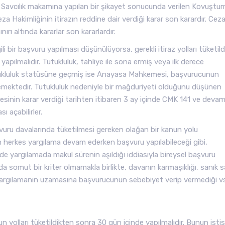
in, Savcılık makamına yapılan bir şikayet sonucunda verilen Kovuştu
eza Hakimliğinin itirazın reddine dair verdiği karar son karardır. Cez
ı altında kararlar son kararlardır.
ili bir başvuru yapılması düşünülüyorsa, gerekli itiraz yolları tüketil
ılmalıdır. Tutukluluk, tahliye ile sona ermiş veya ilk derece
tukluluk statüsüne geçmiş ise Anayasa Mahkemesi, başvurucunun
ememektedir. Tutukluluk nedeniyle bir mağduriyeti olduğunu düşünen
sinin karar verdiği tarihten itibaren 3 ay içinde CMK 141 ve devam
 açabilirler.
aşvuru davalarında tüketilmesi gereken olağan bir kanun yolu
 herkes yargılama devam ederken başvuru yapılabileceği gibi,
e yargılamada makul sürenin aşıldığı iddiasıyla bireysel başvuru
a somut bir kriter olmamakla birlikte, davanın karmaşıklığı, sanık sa
k, yargılamanın uzamasına başvurucunun sebebiyet verip vermediği v
un yolları tüketildikten sonra 30 gün içinde yapılmalıdır. Bunun istis