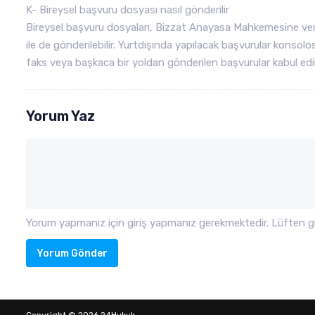
K- Bireysel başvuru dosyası nasıl gönderilir
Bireysel başvuru dosyaları, Bizzat Anayasa Mahkemesine verileb
ile de gönderilebilir. Yurtdışında yapılacak başvurular konsolosl
faks veya başkaca bir yoldan gönderilen başvurular kabul ed
Yorum Yaz
Yorum yapmanız için giriş yapmanız gerekmektedir. Lüften gir
Yorum Gönder