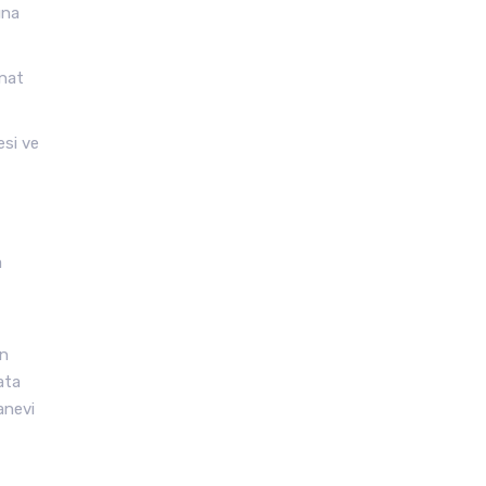
ına
inat
esi ve
a
en
ata
anevi