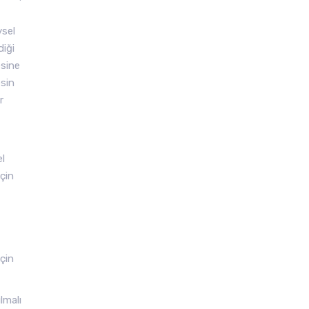
ysel
diği
esine
esin
r
el
için
çin
lmalı