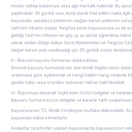
mücbir sebep bulunması veya ağır hastalık halleridir. Bu dur
yapılmalıdır. 30 günlük süre, kural olarak ihlal edilen hakla ilg
başvurular, yasalarca belirlenen olağan kanun yollarının sonuçl
tarihten itibaren başlar. Yargıtay kararı başvurucuya ya da a
geldiği tarihten itibaren en geç üç ay içinde öğrenilmiş kab
olarak verilen Bölge Adliye Ceza Mahkemeleri ve Yargıtay Ceza D
olağan kanun yolu sayılmadığı için 30 günlük süreyi durdurma
G- Bireysel başvuru formunun doldurulması
Bireysel başvuru formunda yer alan kimlik bilgileri kısmı dold
sıralamaya göre açıklanmalı ve hangi hakkın hangi nedenle ihlal
gerekli talep veya istenilen tazminat miktarı belirtilmelidir.
H- Başvuruya dayanak teşkil eden bütün belgeler ve kararları
Başvuru formuna bütün belgeler ve kararlar tarih sıralamasına 
Başvurucunun TC. Kimlik Fotokopisi mutlaka eklenmelidir. An
başvuruları kabul etmemiştir.
Avukatlar tarafından yapılan başvurularda başvurucunun vekale