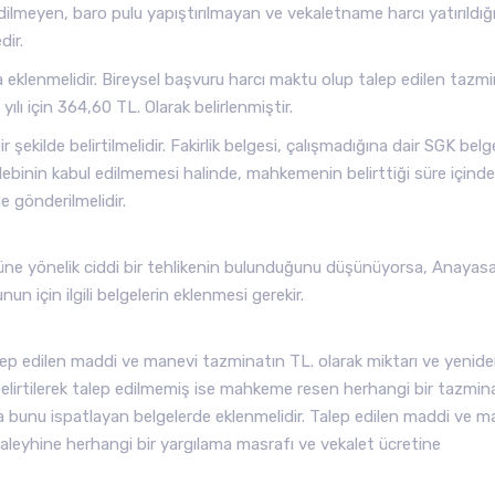
edilmeyen, baro pulu yapıştırılmayan ve vekaletname harcı yatırıldığ
ir.
 eklenmelidir. Bireysel başvuru harcı maktu olup talep edilen tazm
lı için 364,60 TL. Olarak belirlenmiştir.
 şekilde belirtilmelidir. Fakirlik belgesi, çalışmadığına dair SGK belg
talebinin kabul edilmemesi halinde, mahkemenin belirttiği süre içinde
 gönderilmelidir.
e yönelik ciddi bir tehlikenin bulunduğunu düşünüyorsa, Anayas
un için ilgili belgelerin eklenmesi gerekir.
lep edilen maddi ve manevi tazminatın TL. olarak miktarı ve yenid
 belirtilerek talep edilmemiş ise mahkeme resen herhangi bir tazmin
a bunu ispatlayan belgelerde eklenmelidir. Talep edilen maddi ve m
leyhine herhangi bir yargılama masrafı ve vekalet ücretine