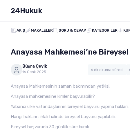
24Hukuk
AKIŞ
MAKALELER
SORU & CEVAP
KATEGORILER
KU
Anayasa Mahkemesi’ne Bireysel 
Büşra Çevik
6 dk okuma süresi
16 Ocak 2025
Anayasa Mahkemesinin zaman bakımından yetkisi.
Anayasa mahkemesine kimler başvurabilir?
Yabancı ülke vatandaşlarının bireysel başvuru yapma hakları.
Hangi hakların ihlali halinde bireysel başvuru yapılabilir.
Bireysel başvuruda 30 günlük süre kuralı.