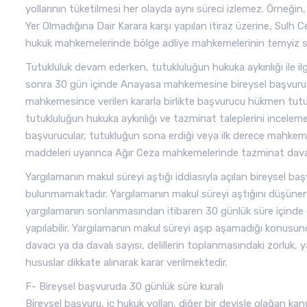
yollarının tüketilmesi her olayda aynı süreci izlemez. Örneğ
Yer Olmadığına Dair Karara karşı yapılan itiraz üzerine, Sulh C
hukuk mahkemelerinde bölge adliye mahkemelerinin temyiz sınır
Tutukluluk devam ederken, tutukluluğun hukuka aykırılığı ile ilg
sonra 30 gün içinde Anayasa mahkemesine bireysel başvuru yap
mahkemesince verilen kararla birlikte başvurucu hükmen tu
tutukluluğun hukuka aykırılığı ve tazminat taleplerini incel
başvurucular, tutukluğun sona erdiği veya ilk derece mahkeme
maddeleri uyarınca Ağır Ceza mahkemelerinde tazminat davası
Yargılamanın makul süreyi aştığı iddiasıyla açılan bireysel b
bulunmamaktadır. Yargılamanın makul süreyi aştığını düşünen
yargılamanın sonlanmasından itibaren 30 günlük süre içinde d
yapılabilir. Yargılamanın makul süreyi aşıp aşamadığı konusund
davacı ya da davalı sayısı, delillerin toplanmasındaki zorlu
hususlar dikkate alınarak karar verilmektedir.
F- Bireysel başvuruda 30 günlük süre kuralı
Bireysel başvuru, iç hukuk yolları, diğer bir deyişle olağan kan