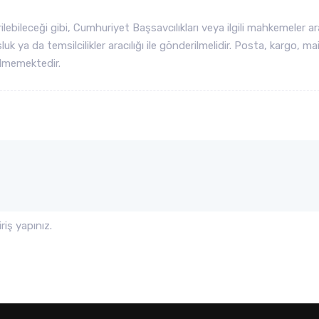
ileceği gibi, Cumhuriyet Başsavcılıkları veya ilgili mahkemeler ara
uk ya da temsilcilikler aracılığı ile gönderilmelidir. Posta, kargo, mai
ilmemektedir.
iş yapınız.