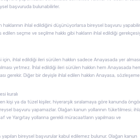
eysel başvuruda bulunabilirler.
aklarının ihlal edildiğini düşünüyorlarsa bireysel başvuru yapabilirl
ilen seçme ve seçilme hakkı gibi hakların ihlal edildiği gerekçesi
si için, ihlal edildiği ileri sürülen hakkın sadece Anayasada yer alması
ması yetmez. İhlal edildiği ileri sürülen hakkın hem Anayasada he
sı gerekir. Diğer bir deyişle ihlal edilen hakkın Anayasa, sözleşem
si kuralı
nen kişi ya da tüzel kişiler, hiyerarşik sıralamaya göre kanunda öngö
sel başvuru yapamazlar. Olağan kanun yollarının tüketilmesi; ihla
stinaf ve Yargıtay yollarına gerekli müracaatların yapılması ve
yapılan bireysel başvurular kabul edilemez bulunur. Olağan kanun