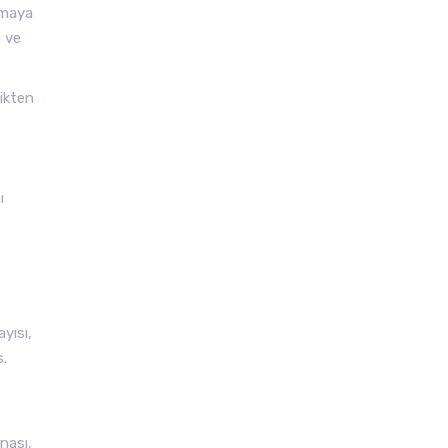
rmaya
a ve
dikten
ı
yısı,
s.
nası,