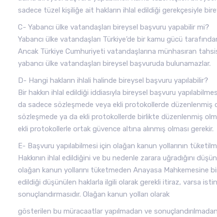
sadece tüzel kişiliğe ait hakların ihlal edildiği gerekçesiyle bir
C- Yabancı ülke vatandaşları bireysel başvuru yapabilir mi?
Yabancı ülke vatandaşları Türkiye’de bir kamu gücü tarafından h
Ancak Türkiye Cumhuriyeti vatandaşlarına münhasıran tahsis ed
yabancı ülke vatandaşları bireysel başvuruda bulunamazlar.
D- Hangi hakların ihlali halinde bireysel başvuru yapılabilir?
Bir hakkın ihlal edildiği iddiasıyla bireysel başvuru yapılabilme
da sadece sözleşmede veya ekli protokollerde düzenlenmiş ol
sözleşmede ya da ekli protokollerde birlikte düzenlenmiş olma
ekli protokollerle ortak güvence altına alınmış olması gerekir.
E- Başvuru yapılabilmesi için olağan kanun yollarının tüketilme
Hakkının ihlal edildiğini ve bu nedenle zarara uğradığını düşü
olağan kanun yollarını tüketmeden Anayasa Mahkemesine birey
edildiği düşünülen haklarla ilgili olarak gerekli itiraz, varsa i
sonuçlandırmasıdır. Olağan kanun yolları olarak
gösterilen bu müracaatlar yapılmadan ve sonuçlandırılmadan 