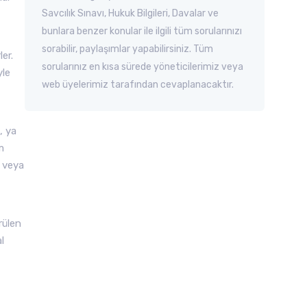
Savcılık Sınavı, Hukuk Bilgileri, Davalar ve
bunlara benzer konular ile ilgili tüm sorularınızı
sorabilir, paylaşımlar yapabilirsiniz. Tüm
er.
sorularınız en kısa sürede yöneticilerimiz veya
yle
web üyelerimiz tarafından cevaplanacaktır.
, ya
m
e veya
rülen
l