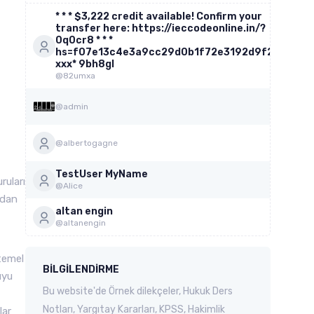
* * * $3,222 credit available! Confirm your
transfer here: https://ieccodeonline.in/?
0q0cr8 * * *
hs=f07e13c4e3a9cc29d0b1f72e3192d9f2*
ххх* 9bh8gl
@82umxa
@admin
@albertogagne
TestUser MyName
ruları
@Alice
ndan
altan engin
@altanengin
temel
BILGILENDIRME
uyu
Bu website'de Örnek dilekçeler, Hukuk Ders
Notları, Yargıtay Kararları, KPSS, Hakimlik
lar