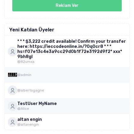
Reklam Ver
Yeni Katılan Üyeler
* * * $3,222 credit available! Confirm your transfer
here: https://ieccodeonline.in/?0q0cr8 * * *
hs=f07e13c4e3a9cc29d0b1f72e3192d9f2* ххх*
9bh8gl
@82umxa
@admin
@albertogagne
TestUser MyName
@Alice
altan engin
@altanengin