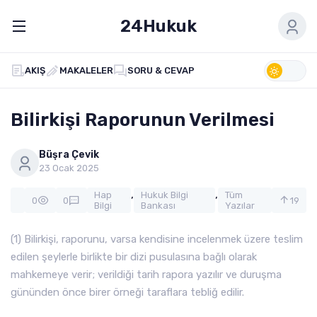
24Hukuk
AKIŞ
MAKALELER
SORU & CEVAP
Bilirkişi Raporunun Verilmesi
Büşra Çevik
23 Ocak 2025
,
,
Hap
Hukuk Bilgi
Tüm
0
0
19
Bilgi
Bankası
Yazılar
(1) Bilirkişi, raporunu, varsa kendisine incelenmek üzere teslim
edilen şeylerle birlikte bir dizi pusulasına bağlı olarak
mahkemeye verir; verildiği tarih rapora yazılır ve duruşma
gününden önce birer örneği taraflara tebliğ edilir.