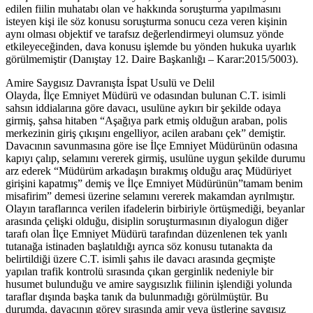
edilen fiilin muhatabı olan ve hakkında soruşturma yapılmasını
isteyen kişi ile söz konusu soruşturma sonucu ceza veren kişinin
aynı olması objektif ve tarafsız değerlendirmeyi olumsuz yönde
etkileyeceğinden, dava konusu işlemde bu yönden hukuka uyarlık
görülmemiştir (Danıştay 12. Daire Başkanlığı – Karar:2015/5003).
Amire Saygısız Davranışta İspat Usulü ve Delil
Olayda, İlçe Emniyet Müdürü ve odasından bulunan C.T. isimli
sahsın iddialarına göre davacı, usulüne aykırı bir şekilde odaya
girmiş, şahsa hitaben “Aşağıya park etmiş olduğun araban, polis
merkezinin giriş çıkışını engelliyor, acilen arabanı çek” demiştir.
Davacının savunmasına göre ise İlçe Emniyet Müdürünün odasına
kapıyı çalıp, selamını vererek girmiş, usulüne uygun şekilde durumu
arz ederek “Müdürüm arkadaşın bırakmış olduğu araç Müdüriyet
girişini kapatmış” demiş ve İlçe Emniyet Müdürünün”tamam benim
misafirim” demesi üzerine selamını vererek makamdan ayrılmıştır.
Olayın taraflarınca verilen ifadelerin birbiriyle örtüşmediği, beyanlar
arasında çelişki olduğu, disiplin soruşturmasının diyalogun diğer
tarafı olan İlçe Emniyet Müdürü tarafından düzenlenen tek yanlı
tutanağa istinaden başlatıldığı ayrıca söz konusu tutanakta da
belirtildiği üzere C.T. isimli şahıs ile davacı arasında geçmişte
yapılan trafik kontrolü sırasında çıkan gerginlik nedeniyle bir
husumet bulunduğu ve amire saygısızlık fiilinin işlendiği yolunda
taraflar dışında başka tanık da bulunmadığı görülmüştür. Bu
durumda, davacının görev sırasında amir veya üstlerine saygısız