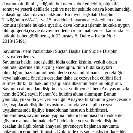
davranmak fiilini işlediğinin hukuken kabul edilebilir, objektif,
somut ve yeterli delillerle açık ve net bir şekilde ortaya konulamadığı
anlaşıldığından, davacı hakkında Emniyet Teşkilatı Disiplin
Tüzüğünün 6/A-12. ve 15. maddeleri uyarınca tesis edilen dava
konusu işlemde hukuka uyarlık, dava konusu işlemin hukuka uygun
olduğu gerekçesiyle davayı reddeden idare mahkemesi kararında ise
hukuki isabet görülmemiştir (Danıştay 5. Daire – Karar No :
2018/15491).
Savunma İstem Yazısındaki Suçtan Başka Bir Suç ile Disiplin
Cezası Verilemez
Savunma hakkı, suç işlediği iddia edilen kişinin, yetkili organ
önünde, üzerine atılı suçu işlemediğini, fiilin hukuka aykırı
olmadığını, bazı kanuni nedenlerle cezalandırılmaması gerektiğini
veya hakkında önerilen cezadan daha az cezayı hak etliğini ileri
sürmesidir ki, bu hak, adil yargılama ilkesinin temelini oluşturur.
Savunma alınmadan disiplin cezası verilmemesi hem Anayasamızda
hem de 2802 sayılı Kanun’da hüküm altına alınmıştır. Bunun
yanında, yukarıda yer verilen ilgili Anayasa hükmünün gerekçesinde
de, ‘yapılacak disiplin kovuşturmalarında ve disiplin cezası
uygulamasında ilgiliye isııadolunan hususun bildirilmesi,
dinlenilmesi, savunmasını yapma imkanı tanınması bu madde ile
güvence altına alınmaktadır” ifadelerine yer yerilerek, disiplin
cezalan ile ilgili olarak anayasal güvenceye bağlanan savunma
hakkının içeriği belirtilmiştir. Doktrinde de; suç işlediği iddia edilen