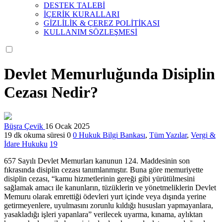
DESTEK TALEBİ
İÇERİK KURALLARI
GİZLİLİK & ÇEREZ POLİTİKASI
KULLANIM SÖZLEŞMESİ
Devlet Memurluğunda Disiplin
Cezası Nedir?
Büşra Çevik
16 Ocak 2025
19 dk okuma süresi
0
0
Hukuk Bilgi Bankası
,
Tüm Yazılar
,
Vergi &
İdare Hukuku
19
657 Sayılı Devlet Memurları kanunun 124. Maddesinin son
fıkrasında disiplin cezası tanımlanmıştır. Buna göre memuriyette
disiplin cezası, “kamu hizmetlerinin gereği gibi yürütülmesini
sağlamak amacı ile kanunların, tüzüklerin ve yönetmeliklerin Devlet
Memuru olarak emrettiği ödevleri yurt içinde veya dışında yerine
getirmeyenlere, uyulmasını zorunlu kıldığı hususları yapmayanlara,
yasakladığı işleri yapanlara” verilecek uyarma, kınama, aylıktan