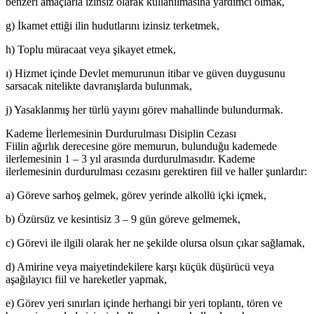
benzeri amaçlarla izinsiz olarak kullanılmasına yardımcı olmak,
g) İkamet ettiği ilin hudutlarını izinsiz terketmek,
h) Toplu müracaat veya şikayet etmek,
ı) Hizmet içinde Devlet memurunun itibar ve güven duygusunu
sarsacak nitelikte davranışlarda bulunmak,
j) Yasaklanmış her türlü yayını görev mahallinde bulundurmak.
Kademe İlerlemesinin Durdurulması Disiplin Cezası
Fiilin ağırlık derecesine göre memurun, bulunduğu kademede
ilerlemesinin 1 – 3 yıl arasında durdurulmasıdır. Kademe
ilerlemesinin durdurulması cezasını gerektiren fiil ve haller şunlardır:
a) Göreve sarhoş gelmek, görev yerinde alkollü içki içmek,
b) Özürsüz ve kesintisiz 3 – 9 gün göreve gelmemek,
c) Görevi ile ilgili olarak her ne şekilde olursa olsun çıkar sağlamak,
d) Amirine veya maiyetindekilere karşı küçük düşürücü veya
aşağılayıcı fiil ve hareketler yapmak,
e) Görev yeri sınırları içinde herhangi bir yeri toplantı, tören ve