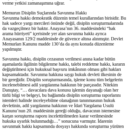
verme yetkisi zamanaşımına uğrar.
Memurun Disiplin Suçlarında Savunma Hakkı
Savunma hakkı demokratik düzenin temel kurallarından birisidir. Bu
hak sadece yargı mercileri önünde değil, disiplin soruşturmalarında
da vazgeçilmez bir haktır. Anayasa’nın 36. maddesindeki “hak
arama hürriyeti” içerisinde yer alan savunma hakkı ayrıca
Anayasanın 129/2 maddesinde de güvence altına alınmıştır. Devlet
Memurları Kanunu madde 130’da da aynı konuda düzenleme
yapılmıştır.
Savunma hakkı, disiplin cezasının verilmesi anına kadar bütün
aşamalarda ilgilinin bilgilenme hakkı, talebi reddetme hakkı, kararın
değiştirilmesi için hukuksal başvuru imkânının olması gibi hakları
kapsamaktadır. Savunma hakkına saygı hukuk devleti ilkesinin de
bir gereğidir. Disiplin soruşturmasında, işleme konu tüm belgelerin
incelenebilmesi adil yargılanma hakkının bir parçasıdır. Nitekim
Danıştay, “… davacılara dava konusu işlemin dayanağı olan her
türlü bilgi ve belgeyi, bu bağlamda disiplin soruşturma raporlarını
istemleri halinde inceleyebilme olanağının tanınmasının hukuk
devletinin, adil yargılanma hakkının ve İdari Yargılama Usulü
Kanunu’nun 20. maddesinin gereği olduğu, davacının istemesine
karşın soruşturma raporu incelettirilmeden karar verilmesinde
hukuka uyarlık bulunmadığı…” sonucuna varmıştır. İdarenin
savunmak hakkı kapsamında dosyayı hakkında soruşturma yürüten