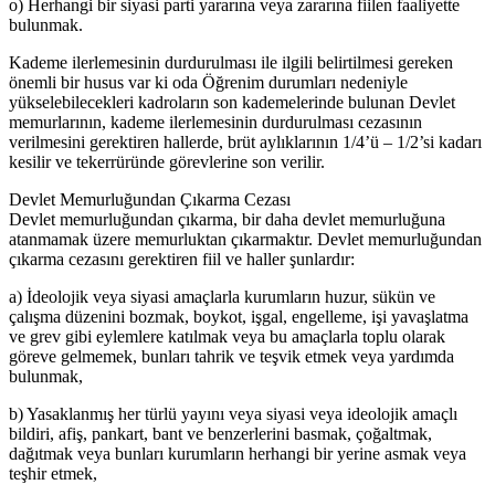
o) Herhangi bir siyasi parti yararına veya zararına fiilen faaliyette
bulunmak.
Kademe ilerlemesinin durdurulması ile ilgili belirtilmesi gereken
önemli bir husus var ki oda Öğrenim durumları nedeniyle
yükselebilecekleri kadroların son kademelerinde bulunan Devlet
memurlarının, kademe ilerlemesinin durdurulması cezasının
verilmesini gerektiren hallerde, brüt aylıklarının 1/4’ü – 1/2’si kadarı
kesilir ve tekerrüründe görevlerine son verilir.
Devlet Memurluğundan Çıkarma Cezası
Devlet memurluğundan çıkarma, bir daha devlet memurluğuna
atanmamak üzere memurluktan çıkarmaktır. Devlet memurluğundan
çıkarma cezasını gerektiren fiil ve haller şunlardır:
a) İdeolojik veya siyasi amaçlarla kurumların huzur, sükün ve
çalışma düzenini bozmak, boykot, işgal, engelleme, işi yavaşlatma
ve grev gibi eylemlere katılmak veya bu amaçlarla toplu olarak
göreve gelmemek, bunları tahrik ve teşvik etmek veya yardımda
bulunmak,
b) Yasaklanmış her türlü yayını veya siyasi veya ideolojik amaçlı
bildiri, afiş, pankart, bant ve benzerlerini basmak, çoğaltmak,
dağıtmak veya bunları kurumların herhangi bir yerine asmak veya
teşhir etmek,