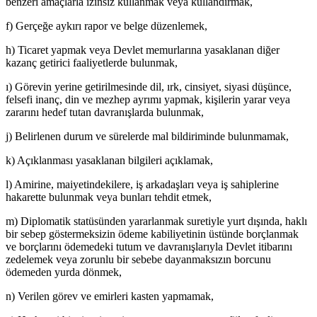
benzeri amaçlarla izinsiz kullanmak veya kullandırmak,
f) Gerçeğe aykırı rapor ve belge düzenlemek,
h) Ticaret yapmak veya Devlet memurlarına yasaklanan diğer
kazanç getirici faaliyetlerde bulunmak,
ı) Görevin yerine getirilmesinde dil, ırk, cinsiyet, siyasi düşünce,
felsefi inanç, din ve mezhep ayrımı yapmak, kişilerin yarar veya
zararını hedef tutan davranışlarda bulunmak,
j) Belirlenen durum ve sürelerde mal bildiriminde bulunmamak,
k) Açıklanması yasaklanan bilgileri açıklamak,
l) Amirine, maiyetindekilere, iş arkadaşları veya iş sahiplerine
hakarette bulunmak veya bunları tehdit etmek,
m) Diplomatik statüsünden yararlanmak suretiyle yurt dışında, haklı
bir sebep göstermeksizin ödeme kabiliyetinin üstünde borçlanmak
ve borçlarını ödemedeki tutum ve davranışlarıyla Devlet itibarını
zedelemek veya zorunlu bir sebebe dayanmaksızın borcunu
ödemeden yurda dönmek,
n) Verilen görev ve emirleri kasten yapmamak,