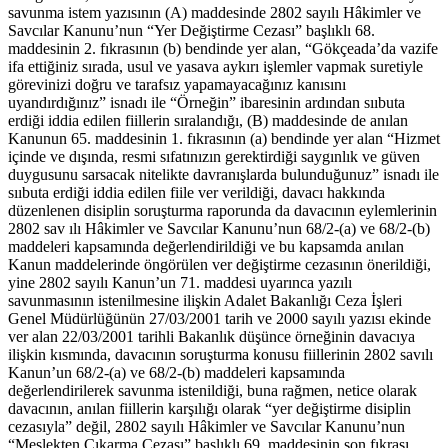
savunma istem yazısının (A) maddesinde 2802 sayılı Hâkimler ve
Savcılar Kanunu’nun “Yer Değiştirme Cezası” başlıklı 68.
maddesinin 2. fıkrasının (b) bendinde yer alan, “Gökçeada’da vazife
ifa ettiğiniz sırada, usul ve yasava aykırı işlemler vapmak suretiyle
görevinizi doğru ve tarafsız yapamayacağınız kanısını
uyandırdığınız” isnadı ile “Örneğin” ibaresinin ardından sııbuta
erdiği iddia edilen fiillerin sıralandığı, (B) maddesinde de anılan
Kanunun 65. maddesinin 1. fıkrasının (a) bendinde yer alan “Hizmet
içinde ve dışında, resmi sıfatınızın gerektirdiği saygınlık ve güven
duygusunu sarsacak nitelikte davranışlarda bulunduğunuz” isnadı ile
sııbuta erdiği iddia edilen fiile ver verildiği, davacı hakkında
düzenlenen disiplin soruşturma raporunda da davacının eylemlerinin
2802 sav ılı Hâkimler ve Savcılar Kanunu’nun 68/2-(a) ve 68/2-(b)
maddeleri kapsamında değerlendirildiği ve bu kapsamda anılan
Kanun maddelerinde öngörülen ver değiştirme cezasının önerildiği,
yine 2802 sayılı Kanun’un 71. maddesi uyarınca yazılı
savunmasının istenilmesine ilişkin Adalet Bakanlığı Ceza İşleri
Genel Müdürlüğünün 27/03/2001 tarih ve 2000 sayılı yazısı ekinde
ver alan 22/03/2001 tarihli Bakanlık düşünce örneğinin davacıya
ilişkin kısmında, davacının soruşturma konusu fiillerinin 2802 savılı
Kanun’un 68/2-(a) ve 68/2-(b) maddeleri kapsamında
değerlendirilerek savunma istenildiği, buna rağmen, netice olarak
davacının, anılan fiillerin karşılığı olarak “yer değiştirme disiplin
cezasıyla” değil, 2802 sayılı Hâkimler ve Savcılar Kanunu’nun
“Meslekten Çıkarma Cezası” başlıklı 69. maddesinin son fıkrası