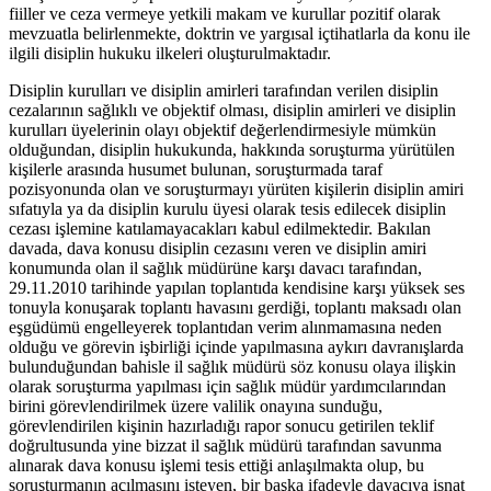
fiiller ve ceza vermeye yetkili makam ve kurullar pozitif olarak
mevzuatla belirlenmekte, doktrin ve yargısal içtihatlarla da konu ile
ilgili disiplin hukuku ilkeleri oluşturulmaktadır.
Disiplin kurulları ve disiplin amirleri tarafından verilen disiplin
cezalarının sağlıklı ve objektif olması, disiplin amirleri ve disiplin
kurulları üyelerinin olayı objektif değerlendirmesiyle mümkün
olduğundan, disiplin hukukunda, hakkında soruşturma yürütülen
kişilerle arasında husumet bulunan, soruşturmada taraf
pozisyonunda olan ve soruşturmayı yürüten kişilerin disiplin amiri
sıfatıyla ya da disiplin kurulu üyesi olarak tesis edilecek disiplin
cezası işlemine katılamayacakları kabul edilmektedir. Bakılan
davada, dava konusu disiplin cezasını veren ve disiplin amiri
konumunda olan il sağlık müdürüne karşı davacı tarafından,
29.11.2010 tarihinde yapılan toplantıda kendisine karşı yüksek ses
tonuyla konuşarak toplantı havasını gerdiği, toplantı maksadı olan
eşgüdümü engelleyerek toplantıdan verim alınmamasına neden
olduğu ve görevin işbirliği içinde yapılmasına aykırı davranışlarda
bulunduğundan bahisle il sağlık müdürü söz konusu olaya ilişkin
olarak soruşturma yapılması için sağlık müdür yardımcılarından
birini görevlendirilmek üzere valilik onayına sunduğu,
görevlendirilen kişinin hazırladığı rapor sonucu getirilen teklif
doğrultusunda yine bizzat il sağlık müdürü tarafından savunma
alınarak dava konusu işlemi tesis ettiği anlaşılmakta olup, bu
soruşturmanın açılmasını isteyen, bir başka ifadeyle davacıya isnat