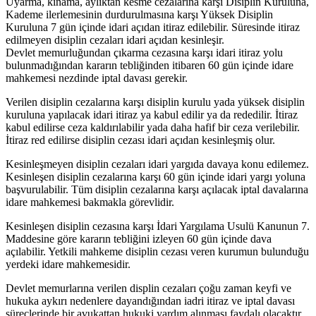
Uyarma, kınama, aylıktan kesme cezalarına karşı Disiplin Kuruluna,
Kademe ilerlemesinin durdurulmasına karşı Yüksek Disiplin
Kuruluna 7 gün içinde idari açıdan itiraz edilebilir. Süresinde itiraz
edilmeyen disiplin cezaları idari açıdan kesinleşir.
Devlet memurluğundan çıkarma cezasına karşı idari itiraz yolu
bulunmadığından kararın tebliğinden itibaren 60 gün içinde idare
mahkemesi nezdinde iptal davası gerekir.
Verilen disiplin cezalarına karşı disiplin kurulu yada yüksek disiplin
kuruluna yapılacak idari itiraz ya kabul edilir ya da rededilir. İtiraz
kabul edilirse ceza kaldırılabilir yada daha hafif bir ceza verilebilir.
İtiraz red edilirse disiplin cezası idari açıdan kesinleşmiş olur.
Kesinleşmeyen disiplin cezaları idari yargıda davaya konu edilemez.
Kesinleşen disiplin cezalarına karşı 60 gün içinde idari yargı yoluna
başvurulabilir. Tüm disiplin cezalarına karşı açılacak iptal davalarına
idare mahkemesi bakmakla görevlidir.
Kesinleşen disiplin cezasına karşı İdari Yargılama Usulü Kanunun 7.
Maddesine göre kararın tebliğini izleyen 60 gün içinde dava
açılabilir. Yetkili mahkeme disiplin cezası veren kurumun bulunduğu
yerdeki idare mahkemesidir.
Devlet memurlarına verilen displin cezaları çoğu zaman keyfi ve
hukuka aykırı nedenlere dayandığından iadri itiraz ve iptal davası
süreçlerinde bir avukattan hukuki yardım alınması faydalı olacaktır.