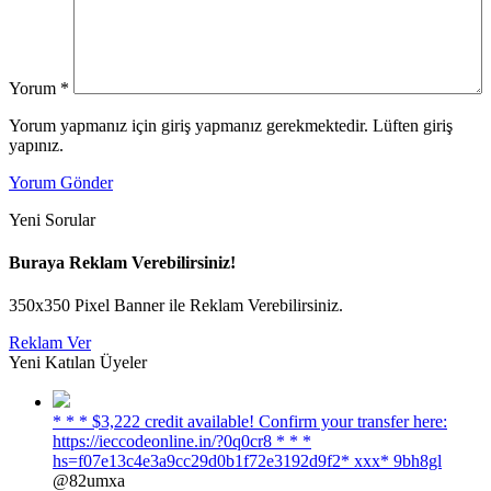
Yorum
*
Yorum yapmanız için giriş yapmanız gerekmektedir. Lüften giriş
yapınız.
Yorum Gönder
Yeni Sorular
Buraya Reklam Verebilirsiniz!
350x350 Pixel Banner ile Reklam Verebilirsiniz.
Reklam Ver
Yeni Katılan Üyeler
* * * $3,222 credit available! Confirm your transfer here:
https://ieccodeonline.in/?0q0cr8 * * *
hs=f07e13c4e3a9cc29d0b1f72e3192d9f2* ххх* 9bh8gl
@82umxa