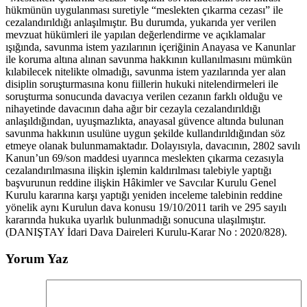
hükmünün uygulanması suretiyle “meslekten çıkarma cezası” ile
cezalandırıldığı anlaşılmıştır. Bu durumda, yukarıda yer verilen
mevzuat hükümleri ile yapılan değerlendirme ve açıklamalar
ışığında, savunma istem yazılarının içeriğinin Anayasa ve Kanunlar
ile koruma altına alınan savunma hakkının kullanılmasını mümkün
kılabilecek nitelikte olmadığı, savunma istem yazılarında yer alan
disiplin soruşturmasına konu fiillerin hukuki nitelendirmeleri ile
soruşturma sonucunda davacıya verilen cezanın farklı olduğu ve
nihayetinde davacının daha ağır bir cezayla cezalandırıldığı
anlaşıldığından, uyuşmazlıkta, anayasal güvence altında bulunan
savunma hakkının usulüne uygun şekilde kullandırıldığından söz
etmeye olanak bulunmamaktadır. Dolayısıyla, davacının, 2802 savılı
Kanun’un 69/son maddesi uyarınca meslekten çıkarma cezasıyla
cezalandırılmasına ilişkin işlemin kaldırılması talebiyle yaptığı
başvurunun reddine ilişkin Hâkimler ve Savcılar Kurulu Genel
Kurulu kararına karşı yaptığı yeniden inceleme talebinin reddine
yönelik aynı Kurulun dava konusu 19/10/2011 tarih ve 295 sayılı
kararında hukuka uyarlık bulunmadığı sonucuna ulaşılmıştır.
(DANIŞTAY İdari Dava Daireleri Kurulu-Karar No : 2020/828).
Yorum Yaz