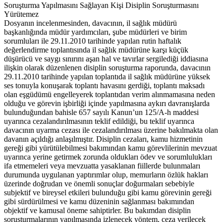
Soruşturma Yapılmasını Sağlayan Kişi Disiplin Soruşturmasını
Yürütemez
Dosyanın incelenmesinden, davacının, il sağlık müdürü
başkanlığında müdür yardımcıları, şube müdürleri ve birim
sorumluları ile 29.11.2010 tarihinde yapılan rutin haftalık
değerlendirme toplantısında il sağlık müdürüne karşı küçük
düşürücü ve saygı sınırını aşan hal ve tavırlar sergilediği iddiasına
ilişkin olarak düzenlenen disiplin soruşturma raporunda, davacının
29.11.2010 tarihinde yapılan toplantıda il sağlık müdürüne yüksek
ses tonuyla konuşarak toplantı havasını gerdiği, toplantı maksadı
olan eşgüdümü engelleyerek toplantıdan verim alınmamasına neden
olduğu ve görevin işbirliği içinde yapılmasına aykırı davranışlarda
bulunduğundan bahisle 657 sayılı Kanun’un 125/A-h maddesi
uyarınca cezalandırılmasının teklif edildiği, bu teklif uyarınca
davacının uyarma cezası ile cezalandırılması üzerine bakılmakta olan
davanın açıldığı anlaşılmıştır. Disiplin cezaları, kamu hizmetinin
gereği gibi yürütülebilmesi bakımından kamu görevlilerinin mevzuat
uyarınca yerine getirmek zorunda oldukları ödev ve sorumlulukları
ifa etmemeleri veya mevzuatta yasaklanan fiillerde bulunmaları
durumunda uygulanan yaptırımlar olup, memurların özlük hakları
üzerinde doğrudan ve önemli sonuçlar doğurmaları sebebiyle
subjektif ve bireysel etkileri bulunduğu gibi kamu görevinin gereği
gibi sürdürülmesi ve kamu düzeninin sağlanması bakımından
objektif ve kamusal öneme sahiptirler. Bu bakımdan disiplin
soruşturmalarının yapılmasında izlenecek yöntem, ceza verilecek