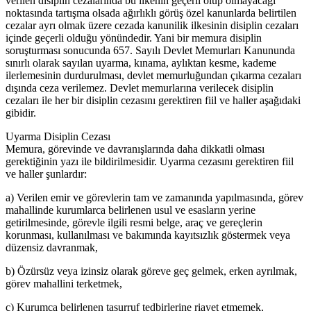
verilen disiplin cezalarında bu ilkenin geçerli olup olmayacağı
noktasında tartışma olsada ağırlıklı görüş özel kanunlarda belirtilen
cezalar ayrı olmak üzere cezada kanunilik ilkesinin disiplin cezaları
içinde geçerli olduğu yönündedir. Yani bir memura disiplin
soruşturması sonucunda 657. Sayılı Devlet Memurları Kanununda
sınırlı olarak sayılan uyarma, kınama, aylıktan kesme, kademe
ilerlemesinin durdurulması, devlet memurluğundan çıkarma cezaları
dışında ceza verilemez. Devlet memurlarına verilecek disiplin
cezaları ile her bir disiplin cezasını gerektiren fiil ve haller aşağıdaki
gibidir.
Uyarma Disiplin Cezası
Memura, görevinde ve davranışlarında daha dikkatli olması
gerektiğinin yazı ile bildirilmesidir. Uyarma cezasını gerektiren fiil
ve haller şunlardır:
a) Verilen emir ve görevlerin tam ve zamanında yapılmasında, görev
mahallinde kurumlarca belirlenen usul ve esasların yerine
getirilmesinde, görevle ilgili resmi belge, araç ve gereçlerin
korunması, kullanılması ve bakımında kayıtsızlık göstermek veya
düzensiz davranmak,
b) Özürsüz veya izinsiz olarak göreve geç gelmek, erken ayrılmak,
görev mahallini terketmek,
c) Kurumca belirlenen tasurruf tedbirlerine riayet etmemek,