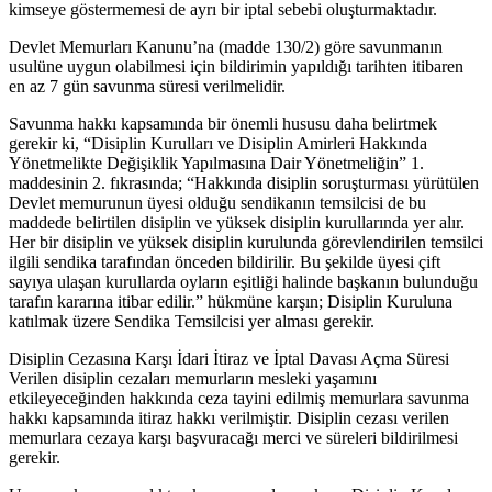
kimseye göstermemesi de ayrı bir iptal sebebi oluşturmaktadır.
Devlet Memurları Kanunu’na (madde 130/2) göre savunmanın
usulüne uygun olabilmesi için bildirimin yapıldığı tarihten itibaren
en az 7 gün savunma süresi verilmelidir.
Savunma hakkı kapsamında bir önemli hususu daha belirtmek
gerekir ki, “Disiplin Kurulları ve Disiplin Amirleri Hakkında
Yönetmelikte Değişiklik Yapılmasına Dair Yönetmeliğin” 1.
maddesinin 2. fıkrasında; “Hakkında disiplin soruşturması yürütülen
Devlet memurunun üyesi olduğu sendikanın temsilcisi de bu
maddede belirtilen disiplin ve yüksek disiplin kurullarında yer alır.
Her bir disiplin ve yüksek disiplin kurulunda görevlendirilen temsilci
ilgili sendika tarafından önceden bildirilir. Bu şekilde üyesi çift
sayıya ulaşan kurullarda oyların eşitliği halinde başkanın bulunduğu
tarafın kararına itibar edilir.” hükmüne karşın; Disiplin Kuruluna
katılmak üzere Sendika Temsilcisi yer alması gerekir.
Disiplin Cezasına Karşı İdari İtiraz ve İptal Davası Açma Süresi
Verilen disiplin cezaları memurların mesleki yaşamını
etkileyeceğinden hakkında ceza tayini edilmiş memurlara savunma
hakkı kapsamında itiraz hakkı verilmiştir. Disiplin cezası verilen
memurlara cezaya karşı başvuracağı merci ve süreleri bildirilmesi
gerekir.