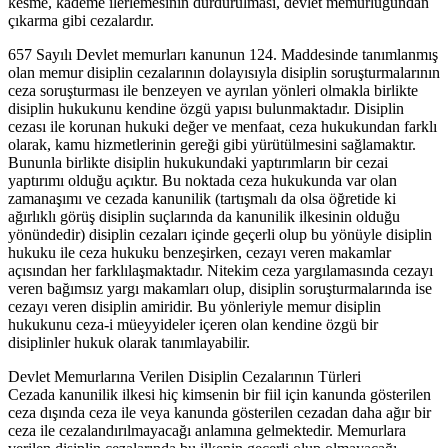
kesme, kademe ilerlemesinin durdurulması, devlet memurluğundan
çıkarma gibi cezalardır.
657 Sayılı Devlet memurları kanunun 124. Maddesinde tanımlanmış
olan memur disiplin cezalarının dolayısıyla disiplin soruşturmalarının
ceza soruşturması ile benzeyen ve ayrılan yönleri olmakla birlikte
disiplin hukukunu kendine özgü yapısı bulunmaktadır. Disiplin
cezası ile korunan hukuki değer ve menfaat, ceza hukukundan farklı
olarak, kamu hizmetlerinin gereği gibi yürütülmesini sağlamaktır.
Bununla birlikte disiplin hukukundaki yaptırımların bir cezai
yaptırımı olduğu açıktır. Bu noktada ceza hukukunda var olan
zamanaşımı ve cezada kanunilik (tartışmalı da olsa öğretide ki
ağırlıklı görüş disiplin suçlarında da kanunilik ilkesinin olduğu
yönündedir) disiplin cezaları içinde geçerli olup bu yönüyle disiplin
hukuku ile ceza hukuku benzeşirken, cezayı veren makamlar
açısından her farklılaşmaktadır. Nitekim ceza yargılamasında cezayı
veren bağımsız yargı makamları olup, disiplin soruşturmalarında ise
cezayı veren disiplin amiridir. Bu yönleriyle memur disiplin
hukukunu ceza-i müeyyideler içeren olan kendine özgü bir
disiplinler hukuk olarak tanımlayabilir.
Devlet Memurlarına Verilen Disiplin Cezalarının Türleri
Cezada kanunilik ilkesi hiç kimsenin bir fiil için kanunda gösterilen
ceza dışında ceza ile veya kanunda gösterilen cezadan daha ağır bir
ceza ile cezalandırılmayacağı anlamına gelmektedir. Memurlara