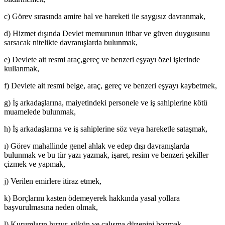
c) Görev sırasında amire hal ve hareketi ile saygısız davranmak,
d) Hizmet dışında Devlet memurunun itibar ve güven duygusunu
sarsacak nitelikte davranışlarda bulunmak,
e) Devlete ait resmi araç,gereç ve benzeri eşyayı özel işlerinde
kullanmak,
f) Devlete ait resmi belge, araç, gereç ve benzeri eşyayı kaybetmek,
g) İş arkadaşlarına, maiyetindeki personele ve iş sahiplerine kötü
muamelede bulunmak,
h) İş arkadaşlarına ve iş sahiplerine söz veya hareketle sataşmak,
ı) Görev mahallinde genel ahlak ve edep dışı davranışlarda
bulunmak ve bu tür yazı yazmak, işaret, resim ve benzeri şekiller
çizmek ve yapmak,
j) Verilen emirlere itiraz etmek,
k) Borçlarını kasten ödemeyerek hakkında yasal yollara
başvurulmasına neden olmak,
l) Kurumların huzur, sükün ve çalışma düzenini bozmak.