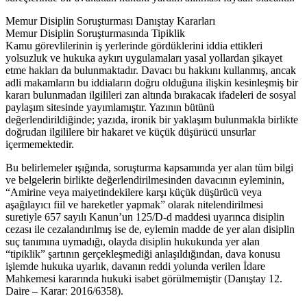
Memur Disiplin Soruşturması Danıştay Kararları
Memur Disiplin Soruşturmasında Tipiklik
Kamu görevlilerinin iş yerlerinde gördüklerini iddia ettikleri
yolsuzluk ve hukuka aykırı uygulamaları yasal yollardan şikayet
etme hakları da bulunmaktadır. Davacı bu hakkını kullanmış, ancak
adli makamların bu iddiaların doğru olduğuna ilişkin kesinleşmiş bir
kararı bulunmadan ilgilileri zan altında bırakacak ifadeleri de sosyal
paylaşım sitesinde yayımlamıştır. Yazının bütünü
değerlendirildiğinde; yazıda, ironik bir yaklaşım bulunmakla birlikte
doğrudan ilgililere bir hakaret ve küçük düşürücü unsurlar
içermemektedir.
Bu belirlemeler ışığında, soruşturma kapsamında yer alan tüm bilgi
ve belgelerin birlikte değerlendirilmesinden davacının eyleminin,
“Amirine veya maiyetindekilere karşı küçük düşürücü veya
aşağılayıcı fiil ve hareketler yapmak” olarak nitelendirilmesi
suretiyle 657 sayılı Kanun’un 125/D-d maddesi uyarınca disiplin
cezası ile cezalandırılmış ise de, eylemin madde de yer alan disiplin
suç tanımına uymadığı, olayda disiplin hukukunda yer alan
“tipiklik” şartının gerçekleşmediği anlaşıldığından, dava konusu
işlemde hukuka uyarlık, davanın reddi yolunda verilen İdare
Mahkemesi kararında hukuki isabet görülmemiştir (Danıştay 12.
Daire – Karar: 2016/6358).