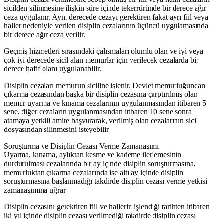
sicilden silinmesine ilişkin süre içinde tekerrüründe bir derece ağır
ceza uygulanır. Aynı derecede cezayı gerektiren fakat ayrı fiil veya
haller nedeniyle verilen disiplin cezalarının üçüncü uygulamasında
bir derece ağır ceza verilir.
Geçmiş hizmetleri sırasındaki çalışmaları olumlu olan ve iyi veya
çok iyi derecede sicil alan memurlar için verilecek cezalarda bir
derece hafif olanı uygulanabilir.
Disiplin cezaları memurun siciline işlenir. Devlet memurluğundan
çıkarma cezasından başka bir disiplin cezasına çarptırılmış olan
memur uyarma ve kınama cezalarının uygulanmasından itibaren 5
sene, diğer cezaların uygulanmasından itibaren 10 sene sonra
atamaya yetkili amire başvurarak, verilmiş olan cezalarının sicil
dosyasından silinmesini isteyebilir.
Soruşturma ve Disiplin Cezası Verme Zamanaşımı
Uyarma, kınama, aylıktan kesme ve kademe ilerlemesinin
durdurulması cezalarında bir ay içinde disiplin soruşturmasına,
memurluktan çıkarma cezalarında ise altı ay içinde disiplin
soruşturmasına başlanmadığı takdirde disiplin cezası verme yetkisi
zamanaşımına uğrar.
Disiplin cezasını gerektiren fiil ve hallerin işlendiği tarihten itibaren
iki yıl içinde disiplin cezası verilmediği takdirde disiplin cezası