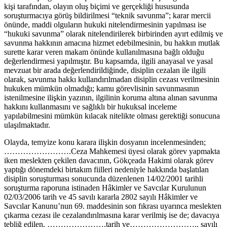
kişi tarafından, olayın oluş biçimi ve gerçekliği hususunda
soruşturmacıya görüş bildirilmesi “teknik savunma”; karar mercii
önünde, maddi olguların hukuki nitelendirmesinin yapılması ise
“hukuki savunma” olarak nitelendirilerek birbirinden ayırt edilmiş ve
savunma hakkının amacına hizmet edebilmesinin, bu hakkın mutlak
surette karar veren makam önünde kullanılmasına bağlı olduğu
değerlendirmesi yapılmıştır. Bu kapsamda, ilgili anayasal ve yasal
mevzuat bir arada değerlendirildiğinde, disiplin cezalan ile ilgili
olarak, savunma hakkı kullandırılmadan disiplin cezası verilmesinin
hukuken mümkün olmadığı; kamu görevlisinin savunmasının
istenilmesine ilişkin yazının, ilgilinin koruma altına alınan savunma
hakkını kullanmasını ve sağlıklı bir hukuksal inceleme
yapılabilmesini mümkün kılacak nitelikte olması gerektiği sonucuna
ulaşılmaktadır.
Olayda, temyize konu karara ilişkin dosyanın incelenmesinden;
…………………….Ceza Mahkemesi üyesi olarak görev yapmakta
iken meslekten çekilen davacının, Gökçeada Hakimi olarak görev
yaptığı dönemdeki birtakım fiilleri nedeniyle hakkında başlatılan
disiplin soruşturması sonucunda düzenlenen 14/02/2001 tarihli
soruşturma raporuna istinaden Hâkimler ve Savcılar Kurulunun
02/03/2006 tarih ve 45 savılı kararla 2802 sayılı Hâkimler ve
Savcılar Kanunu’nun 69. maddesinin son fıkrası uyarınca meslekten
çıkarma cezası ile cezalandırılmasına karar verilmiş ise de; davacıya
tebliğ edilen, ………………….tarih ve…………………….. sayılı