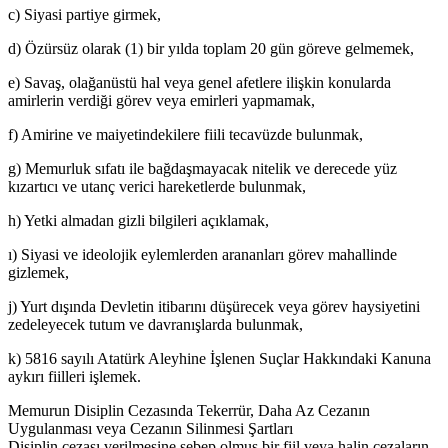
c) Siyasi partiye girmek,
d) Özürsüz olarak (1) bir yılda toplam 20 gün göreve gelmemek,
e) Savaş, olağanüstü hal veya genel afetlere ilişkin konularda
amirlerin verdiği görev veya emirleri yapmamak,
f) Amirine ve maiyetindekilere fiili tecavüzde bulunmak,
g) Memurluk sıfatı ile bağdaşmayacak nitelik ve derecede yüz
kızartıcı ve utanç verici hareketlerde bulunmak,
h) Yetki almadan gizli bilgileri açıklamak,
ı) Siyasi ve ideolojik eylemlerden arananları görev mahallinde
gizlemek,
j) Yurt dışında Devletin itibarını düşürecek veya görev haysiyetini
zedeleyecek tutum ve davranışlarda bulunmak,
k) 5816 sayılı Atatürk Aleyhine İşlenen Suçlar Hakkındaki Kanuna
aykırı fiilleri işlemek.
Memurun Disiplin Cezasında Tekerrür, Daha Az Cezanın
Uygulanması veya Cezanın Silinmesi Şartları
Disiplin cezası verilmesine sebep olmuş bir fiil veya halin cezaların