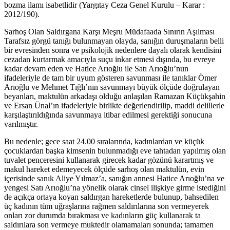
bozma ilamı isabetlidir (Yargıtay Ceza Genel Kurulu – Karar :
2012/190).
Sarhoş Olan Saldırgana Karşı Meşru Müdafaada Sınırın Aşılması
Tarafsız görgü tanığı bulunmayan olayda, sanığın duruşmaların belli
bir evresinden sonra ve psikolojik nedenlere dayalı olarak kendisini
cezadan kurtarmak amacıyla suçu inkar etmesi dışında, bu evreye
kadar devam eden ve Hatice Arıoğlu ile Satı Arıoğlu’nun
ifadeleriyle de tam bir uyum gösteren savunması ile tanıklar Ömer
Arıoğlu ve Mehmet Tığlı’nın savunmayı büyük ölçüde doğrulayan
beyanları, maktulün arkadaşı olduğu anlaşılan Ramazan Küçükşahin
ve Ersan Ünal’ın ifadeleriyle birlikte değerlendirilip, maddi delillerle
karşılaştırıldığında savunmaya itibar edilmesi gerektiği sonucuna
varılmıştır.
Bu nedenle; gece saat 24.00 sıralarında, kadınlardan ve küçük
çocuklardan başka kimsenin bulunmadığı eve tahtadan yapılmış olan
tuvalet penceresini kullanarak girecek kadar gözünü karartmış ve
makul hareket edemeyecek ölçüde sarhoş olan maktulün, evin
içerisinde sanık Aliye Yılmaz’a, sanığın annesi Hatice Arıoğlu’na ve
yengesi Satı Arıoğlu’na yönelik olarak cinsel ilişkiye girme istediğini
de açıkça ortaya koyan saldırgan hareketlerde bulunup, bahsedilen
üç kadının tüm uğraşlarına rağmen saldırılarına son vermeyerek
onları zor durumda bırakması ve kadınların güç kullanarak ta
saldırılara son vermeye muktedir olamamaları sonunda; tamamen