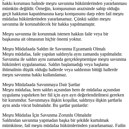
hakkı koruması halinde meşru savunma hükümlerinden yararlanması
mümkün değildir. Örneğin, komşusunun arazisinde sahip olduğu
geçit hakkının kapatılmasına karşı komşusunu darp eden fail meşru
müdafaa hükümlerinden yararlanamaz. Çünkü saldırı meşru
savunma ile korunabilecek bir hakka yapılmamıştır.
Meşru savunma ile korunmak istenen hakkın faile veya bir
başkasına ait olmasının hiçbir önemi yoktur.
Meşru Müdafaada Saldırı ile Savunma Eşzamanlı Olmalı
Meşru müdafaa, faile yapılan saldırıyla aynı zamanda yapılmalıdır.
Savunma ile saldırı aynı zamanda gerçekleşmemişse meşru savunma
hükümleri uygulanamaz. Saldırı başlamadığı veya başlama
ihtimalinin düşük olduğu hallerde veya saldırının bittiği hallerde
meşru savunma hakkı kullanılamaz.
Meşru Müdafaada Savunmaya Dair Şartlar
Meşru müdafaa, hem saldırı açısından hem de müdafaa açısından
uygulama yapılırken her fiil için ayrı ayrı değerlendirilmesi gereken
bir kurumdur. Savunmaya ilişkin koşullar, saldırıya ilişkin şartlarla
aynı anda vücut bulmalıdır. Bu şartlar şunlardır:
Meşru Müdafaa İçin Savunma Zorunlu Olmalıdır
Saldırıdan savunma yapmadan başka bir şekilde kurtulmak
mümkünse, fail meşru müdafaa hükümlerinden yararlanamaz. Failin