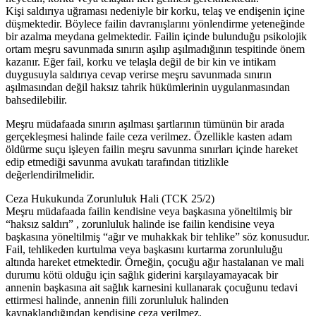
Kişi saldırıya uğraması nedeniyle bir korku, telaş ve endişenin içine
düşmektedir. Böylece failin davranışlarını yönlendirme yeteneğinde
bir azalma meydana gelmektedir. Failin içinde bulunduğu psikolojik
ortam meşru savunmada sınırın aşılıp aşılmadığının tespitinde önem
kazanır. Eğer fail, korku ve telaşla değil de bir kin ve intikam
duygusuyla saldırıya cevap verirse meşru savunmada sınırın
aşılmasından değil haksız tahrik hükümlerinin uygulanmasından
bahsedilebilir.
Meşru müdafaada sınırın aşılması şartlarının tümünün bir arada
gerçekleşmesi halinde faile ceza verilmez. Özellikle kasten adam
öldürme suçu işleyen failin meşru savunma sınırları içinde hareket
edip etmediği savunma avukatı tarafından titizlikle
değerlendirilmelidir.
Ceza Hukukunda Zorunluluk Hali (TCK 25/2)
Meşru müdafaada failin kendisine veya başkasına yöneltilmiş bir
“haksız saldırı” , zorunluluk halinde ise failin kendisine veya
başkasına yöneltilmiş “ağır ve muhakkak bir tehlike” söz konusudur.
Fail, tehlikeden kurtulma veya başkasını kurtarma zorunluluğu
altında hareket etmektedir. Örneğin, çocuğu ağır hastalanan ve mali
durumu kötü olduğu için sağlık giderini karşılayamayacak bir
annenin başkasına ait sağlık karnesini kullanarak çocuğunu tedavi
ettirmesi halinde, annenin fiili zorunluluk halinden
kaynaklandığından kendisine ceza verilmez.