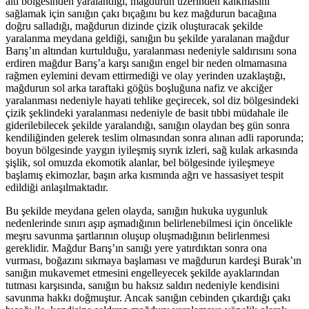
altı bölgesinden yaralandığı, mağdurun üzerinden kalkmasını
sağlamak için sanığın çakı bıçağını bu kez mağdurun bacağına
doğru salladığı, mağdurun dizinde çizik oluşturacak şekilde
yaralanma meydana geldiği, sanığın bu şekilde yaralanan mağdur
Barış’ın altından kurtulduğu, yaralanması nedeniyle saldırısını sona
erdiren mağdur Barış’a karşı sanığın engel bir neden olmamasına
rağmen eylemini devam ettirmediği ve olay yerinden uzaklaştığı,
mağdurun sol arka taraftaki göğüs boşluğuna nafiz ve akciğer
yaralanması nedeniyle hayati tehlike geçirecek, sol diz bölgesindeki
çizik şeklindeki yaralanması nedeniyle de basit tıbbi müdahale ile
giderilebilecek şekilde yaralandığı, sanığın olaydan beş gün sonra
kendiliğinden gelerek teslim olmasından sonra alınan adli raporunda;
boyun bölgesinde yaygın iyileşmiş sıyrık izleri, sağ kulak arkasında
şişlik, sol omuzda ekomotik alanlar, bel bölgesinde iyileşmeye
başlamış ekimozlar, başın arka kısmında ağrı ve hassasiyet tespit
edildiği anlaşılmaktadır.
Bu şekilde meydana gelen olayda, sanığın hukuka uygunluk
nedenlerinde sınırı aşıp aşmadığının belirlenebilmesi için öncelikle
meşru savunma şartlarının oluşup oluşmadığının belirlenmesi
gereklidir. Mağdur Barış’ın sanığı yere yatırdıktan sonra ona
vurması, boğazını sıkmaya başlaması ve mağdurun kardeşi Burak’ın
sanığın mukavemet etmesini engelleyecek şekilde ayaklarından
tutması karşısında, sanığın bu haksız saldırı nedeniyle kendisini
savunma hakkı doğmuştur. Ancak sanığın cebinden çıkardığı çakı