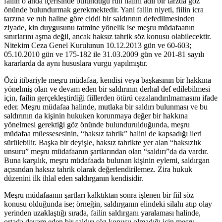
failin o anda içerisinde bulunduğu ruh halini adil bir tarzda göz
önünde bulundurmak gerekmektedir. Yani failin niyeti, fiilin icra
tarzına ve ruh haline göre ciddi bir saldırının defedilmesinden
ziyade, kin duygusunu tatmine yönelik ise meşru müdafaanın
sınırlarını aşma değil, ancak haksız tahrik söz konusu olabilecektir.
Nitekim Ceza Genel Kurulunun 10.12.2013 gün ve 60-603;
05.10.2010 gün ve 175-182 ile 31.03.2009 gün ve 201-81 sayılı
kararlarda da aynı hususlara vurgu yapılmıştır.
Özü itibariyle meşru müdafaa, kendisi veya başkasının bir hakkına
yönelmiş olan ve devam eden bir saldırının derhal def edilebilmesi
için, failin gerçekleştirdiği fiillerden ötürü cezalandırılmamasını ifade
eder. Meşru müdafaa halinde, mutlaka bir saldırı bulunması ve bu
saldırının da kişinin hukuken korunmaya değer bir hakkına
yönelmesi gerektiği göz önünde bulundurulduğunda, meşru
müdafaa müessesesinin, “haksız tahrik” halini de kapsadığı ileri
sürülebilir. Başka bir deyişle, haksız tahrikte yer alan “haksızlık
unsuru” meşru müdafaanın şartlarından olan “saldırı”da da vardır.
Buna karşılık, meşru müdafaada bulunan kişinin eylemi, saldırgan
açısından haksız tahrik olarak değerlendirilemez. Zira hukuk
düzenini ilk ihlal eden saldırganın kendisidir.
Meşru müdafaanın şartları kalktıktan sonra işlenen bir fiil söz
konusu olduğunda ise; örneğin, saldırganın elindeki silahı atıp olay
yerinden uzaklaştığı sırada, failin saldırganı yaralaması halinde,
ortada devam eden bir saldırı söz konusu olmadığı için meşru