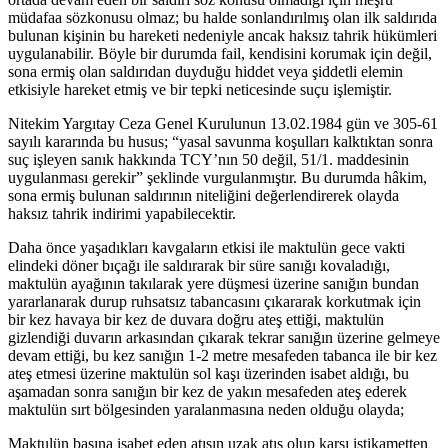
müdafaa sözkonusu olmaz; bu halde sonlandırılmış olan ilk saldırıda
bulunan kişinin bu hareketi nedeniyle ancak haksız tahrik hükümleri
uygulanabilir. Böyle bir durumda fail, kendisini korumak için değil,
sona ermiş olan saldırıdan duyduğu hiddet veya şiddetli elemin
etkisiyle hareket etmiş ve bir tepki neticesinde suçu işlemiştir.
Nitekim Yargıtay Ceza Genel Kurulunun 13.02.1984 gün ve 305-61
sayılı kararında bu husus; “yasal savunma koşulları kalktıktan sonra
suç işleyen sanık hakkında TCY’nın 50 değil, 51/1. maddesinin
uygulanması gerekir” şeklinde vurgulanmıştır. Bu durumda hâkim,
sona ermiş bulunan saldırının niteliğini değerlendirerek olayda
haksız tahrik indirimi yapabilecektir.
Daha önce yaşadıkları kavgaların etkisi ile maktulün gece vakti
elindeki döner bıçağı ile saldırarak bir süre sanığı kovaladığı,
maktulün ayağının takılarak yere düşmesi üzerine sanığın bundan
yararlanarak durup ruhsatsız tabancasını çıkararak korkutmak için
bir kez havaya bir kez de duvara doğru ateş ettiği, maktulün
gizlendiği duvarın arkasından çıkarak tekrar sanığın üzerine gelmeye
devam ettiği, bu kez sanığın 1-2 metre mesafeden tabanca ile bir kez
ateş etmesi üzerine maktulün sol kaşı üzerinden isabet aldığı, bu
aşamadan sonra sanığın bir kez de yakın mesafeden ateş ederek
maktulün sırt bölgesinden yaralanmasına neden olduğu olayda;
Maktulün başına isabet eden atışın uzak atış olup karşı istikametten