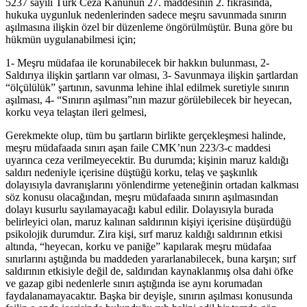
5237 sayılı Türk Ceza Kanunun 27. maddesinin 2. fıkrasında,
hukuka uygunluk nedenlerinden sadece meşru savunmada sınırın
aşılmasına ilişkin özel bir düzenleme öngörülmüştür. Buna göre bu
hükmün uygulanabilmesi için;
1- Meşru müdafaa ile korunabilecek bir hakkın bulunması, 2-
Saldırıya ilişkin şartların var olması, 3- Savunmaya ilişkin şartlardan
“ölçülülük” şartının, savunma lehine ihlal edilmek suretiyle sınırın
aşılması, 4- “Sınırın aşılması”nın mazur görülebilecek bir heyecan,
korku veya telaştan ileri gelmesi,
Gerekmekte olup, tüm bu şartların birlikte gerçekleşmesi halinde,
meşru müdafaada sınırı aşan faile CMK’nun 223/3-c maddesi
uyarınca ceza verilmeyecektir. Bu durumda; kişinin maruz kaldığı
saldırı nedeniyle içerisine düştüğü korku, telaş ve şaşkınlık
dolayısıyla davranışlarını yönlendirme yeteneğinin ortadan kalkması
söz konusu olacağından, meşru müdafaada sınırın aşılmasından
dolayı kusurlu sayılamayacağı kabul edilir. Dolayısıyla burada
belirleyici olan, maruz kalınan saldırının kişiyi içerisine düşürdüğü
psikolojik durumdur. Zira kişi, sırf maruz kaldığı saldırının etkisi
altında, “heyecan, korku ve paniğe” kapılarak meşru müdafaa
sınırlarını aştığında bu maddeden yararlanabilecek, buna karşın; sırf
saldırının etkisiyle değil de, saldırıdan kaynaklanmış olsa dahi öfke
ve gazap gibi nedenlerle sınırı aştığında ise aynı korumadan
faydalanamayacaktır. Başka bir deyişle, sınırın aşılması konusunda