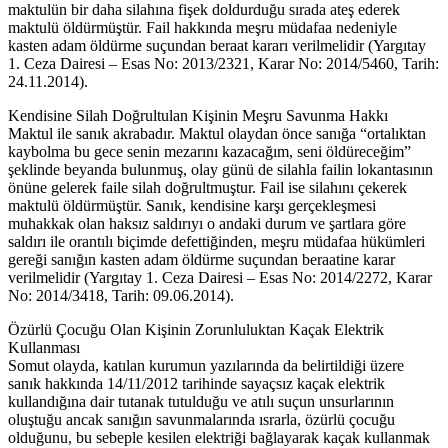
maktulün bir daha silahına fişek doldurduğu sırada ateş ederek
maktulü öldürmüştür. Fail hakkında meşru müdafaa nedeniyle
kasten adam öldürme suçundan beraat kararı verilmelidir (Yargıtay
1. Ceza Dairesi – Esas No: 2013/2321, Karar No: 2014/5460, Tarih:
24.11.2014).
Kendisine Silah Doğrultulan Kişinin Meşru Savunma Hakkı
Maktul ile sanık akrabadır. Maktul olaydan önce sanığa “ortalıktan
kaybolma bu gece senin mezarını kazacağım, seni öldüreceğim”
şeklinde beyanda bulunmuş, olay günü de silahla failin lokantasının
önüne gelerek faile silah doğrultmuştur. Fail ise silahını çekerek
maktulü öldürmüştür. Sanık, kendisine karşı gerçekleşmesi
muhakkak olan haksız saldırıyı o andaki durum ve şartlara göre
saldırı ile orantılı biçimde defettiğinden, meşru müdafaa hükümleri
gereği sanığın kasten adam öldürme suçundan beraatine karar
verilmelidir (Yargıtay 1. Ceza Dairesi – Esas No: 2014/2272, Karar
No: 2014/3418, Tarih: 09.06.2014).
Özürlü Çocuğu Olan Kişinin Zorunluluktan Kaçak Elektrik
Kullanması
Somut olayda, katılan kurumun yazılarında da belirtildiği üzere
sanık hakkında 14/11/2012 tarihinde sayaçsız kaçak elektrik
kullandığına dair tutanak tutulduğu ve atılı suçun unsurlarının
oluştuğu ancak sanığın savunmalarında ısrarla, özürlü çocuğu
olduğunu, bu sebeple kesilen elektriği bağlayarak kaçak kullanmak