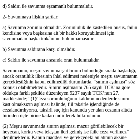
d) Saldırı ile savunma eşzamanlı bulunmalıdır.
2- Savunmaya ilişkin şartlar:
a) Savunma zorunlu olmalıdır. Zorunluluk ile kastedilen husus, failin
kendisine veya başkasına ait bir hakkı koruyabilmesi için
savunmadan başka imkânının bulunmamasıdır.
b) Savunma saldırana karşı olmalıdır.
c) Saldırı ile savunma arasında oran bulunmalıdır.
Savunmanın, meşru savunma şartlarının bulunduğu sırada başladığı,
ancak orantılılık ilkesinin ihlal edilmesi nedeniyle meşru savunmanın
gerçekleştiğinin kabul edilmediği durumlarda, “sınırın aşılması” söz
konusu olabilmektedir. Sınırın aşılmasını 765 sayılı TCK’na göre
oldukça farklı şekilde düzenleyen 5237 sayılı TCK’nun 27.
maddesinde; “(1)Ceza sorumluluğunu kaldıran nedenlerde sınırın
kast olmaksızın aşılması halinde, fiil taksirle işlendiğinde de
cezalandırılıyorsa, taksirli suç için kanunda yer alan cezanın altıda
birinden üçte birine kadarı indirilerek hükmolunur.
(2) Meşru savunmada sınırın aşılması mazur görülebilecek bir
heyecan, korku veya telaştan ileri gelmiş ise faile ceza verilmez”
denilmektedir. Kanun maddesi ve gerekçedeki anlatımın aksine