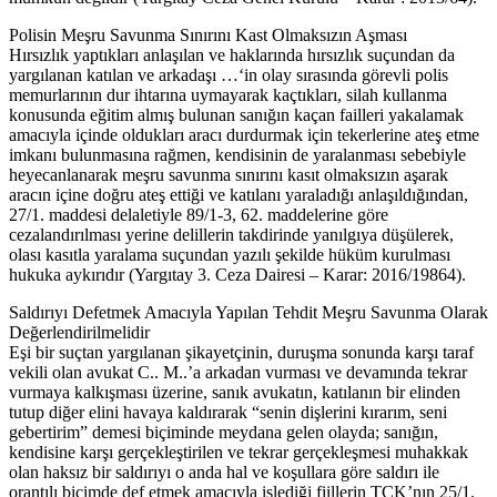
Polisin Meşru Savunma Sınırını Kast Olmaksızın Aşması
Hırsızlık yaptıkları anlaşılan ve haklarında hırsızlık suçundan da
yargılanan katılan ve arkadaşı …‘in olay sırasında görevli polis
memurlarının dur ihtarına uymayarak kaçtıkları, silah kullanma
konusunda eğitim almış bulunan sanığın kaçan failleri yakalamak
amacıyla içinde oldukları aracı durdurmak için tekerlerine ateş etme
imkanı bulunmasına rağmen, kendisinin de yaralanması sebebiyle
heyecanlanarak meşru savunma sınırını kasıt olmaksızın aşarak
aracın içine doğru ateş ettiği ve katılanı yaraladığı anlaşıldığından,
27/1. maddesi delaletiyle 89/1-3, 62. maddelerine göre
cezalandırılması yerine delillerin takdirinde yanılgıya düşülerek,
olası kasıtla yaralama suçundan yazılı şekilde hüküm kurulması
hukuka aykırıdır (Yargıtay 3. Ceza Dairesi – Karar: 2016/19864).
Saldırıyı Defetmek Amacıyla Yapılan Tehdit Meşru Savunma Olarak
Değerlendirilmelidir
Eşi bir suçtan yargılanan şikayetçinin, duruşma sonunda karşı taraf
vekili olan avukat C.. M..’a arkadan vurması ve devamında tekrar
vurmaya kalkışması üzerine, sanık avukatın, katılanın bir elinden
tutup diğer elini havaya kaldırarak “senin dişlerini kırarım, seni
gebertirim” demesi biçiminde meydana gelen olayda; sanığın,
kendisine karşı gerçekleştirilen ve tekrar gerçekleşmesi muhakkak
olan haksız bir saldırıyı o anda hal ve koşullara göre saldırı ile
orantılı biçimde def etmek amacıyla işlediği fiillerin TCK’nın 25/1.