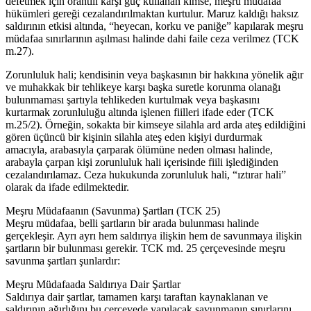
defetmek için orantılı karşı güç kullanan kimse, meşru müdafaa
hükümleri gereği cezalandırılmaktan kurtulur. Maruz kaldığı haksız
saldırının etkisi altında, “heyecan, korku ve paniğe” kapılarak meşru
müdafaa sınırlarının aşılması halinde dahi faile ceza verilmez (TCK
m.27).
Zorunluluk hali; kendisinin veya başkasının bir hakkına yönelik ağır
ve muhakkak bir tehlikeye karşı başka suretle korunma olanağı
bulunmaması şartıyla tehlikeden kurtulmak veya başkasını
kurtarmak zorunluluğu altında işlenen fiilleri ifade eder (TCK
m.25/2). Örneğin, sokakta bir kimseye silahla ard arda ateş edildiğini
gören üçüncü bir kişinin silahla ateş eden kişiyi durdurmak
amacıyla, arabasıyla çarparak ölümüne neden olması halinde,
arabayla çarpan kişi zorunluluk hali içerisinde fiili işlediğinden
cezalandırılamaz. Ceza hukukunda zorunluluk hali, “ıztırar hali”
olarak da ifade edilmektedir.
Meşru Müdafaanın (Savunma) Şartları (TCK 25)
Meşru müdafaa, belli şartların bir arada bulunması halinde
gerçekleşir. Ayrı ayrı hem saldırıya ilişkin hem de savunmaya ilişkin
şartların bir bulunması gerekir. TCK md. 25 çerçevesinde meşru
savunma şartları şunlardır:
Meşru Müdafaada Saldırıya Dair Şartlar
Saldırıya dair şartlar, tamamen karşı taraftan kaynaklanan ve
saldırının ağırlığını bu çerçevede yapılacak savunmanın sınırlarını