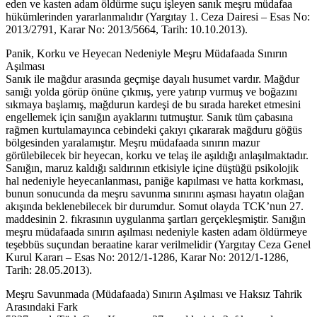
eden ve kasten adam öldürme suçu işleyen sanık meşru müdafaa
hükümlerinden yararlanmalıdır (Yargıtay 1. Ceza Dairesi – Esas No:
2013/2791, Karar No: 2013/5664, Tarih: 10.10.2013).
Panik, Korku ve Heyecan Nedeniyle Meşru Müdafaada Sınırın
Aşılması
Sanık ile mağdur arasında geçmişe dayalı husumet vardır. Mağdur
sanığı yolda görüp önüne çıkmış, yere yatırıp vurmuş ve boğazını
sıkmaya başlamış, mağdurun kardeşi de bu sırada hareket etmesini
engellemek için sanığın ayaklarını tutmuştur. Sanık tüm çabasına
rağmen kurtulamayınca cebindeki çakıyı çıkararak mağduru göğüs
bölgesinden yaralamıştır. Meşru müdafaada sınırın mazur
görülebilecek bir heyecan, korku ve telaş ile aşıldığı anlaşılmaktadır.
Sanığın, maruz kaldığı saldırının etkisiyle içine düştüğü psikolojik
hal nedeniyle heyecanlanması, paniğe kapılması ve hatta korkması,
bunun sonucunda da meşru savunma sınırını aşması hayatın olağan
akışında beklenebilecek bir durumdur. Somut olayda TCK’nun 27.
maddesinin 2. fıkrasının uygulanma şartları gerçekleşmiştir. Sanığın
meşru müdafaada sınırın aşılması nedeniyle kasten adam öldürmeye
teşebbüs suçundan beraatine karar verilmelidir (Yargıtay Ceza Genel
Kurul Kararı – Esas No: 2012/1-1286, Karar No: 2012/1-1286,
Tarih: 28.05.2013).
Meşru Savunmada (Müdafaada) Sınırın Aşılması ve Haksız Tahrik
Arasındaki Fark