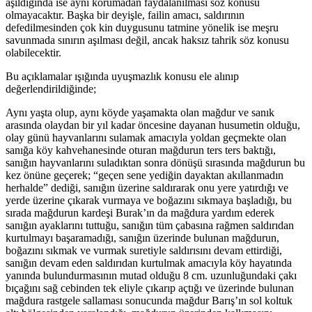
aşıldığında ise aynı korumadan faydalanılması söz konusu
olmayacaktır. Başka bir deyişle, failin amacı, saldırının
defedilmesinden çok kin duygusunu tatmine yönelik ise meşru
savunmada sınırın aşılması değil, ancak haksız tahrik söz konusu
olabilecektir.
Bu açıklamalar ışığında uyuşmazlık konusu ele alınıp
değerlendirildiğinde;
Aynı yaşta olup, aynı köyde yaşamakta olan mağdur ve sanık
arasında olaydan bir yıl kadar öncesine dayanan husumetin olduğu,
olay günü hayvanlarını sulamak amacıyla yoldan geçmekte olan
sanığa köy kahvehanesinde oturan mağdurun ters ters baktığı,
sanığın hayvanlarını suladıktan sonra dönüşü sırasında mağdurun bu
kez önüne geçerek; “geçen sene yediğin dayaktan akıllanmadın
herhalde” dediği, sanığın üzerine saldırarak onu yere yatırdığı ve
yerde üzerine çıkarak vurmaya ve boğazını sıkmaya başladığı, bu
sırada mağdurun kardeşi Burak’ın da mağdura yardım ederek
sanığın ayaklarını tuttuğu, sanığın tüm çabasına rağmen saldırıdan
kurtulmayı başaramadığı, sanığın üzerinde bulunan mağdurun,
boğazını sıkmak ve vurmak suretiyle saldırısını devam ettirdiği,
sanığın devam eden saldırıdan kurtulmak amacıyla köy hayatında
yanında bulundurmasının mutad olduğu 8 cm. uzunluğundaki çakı
bıçağını sağ cebinden tek eliyle çıkarıp açtığı ve üzerinde bulunan
mağdura rastgele sallaması sonucunda mağdur Barış’ın sol koltuk