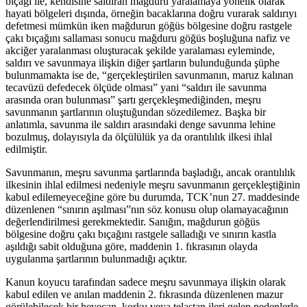
bıçağı ile, kendisine saldıran mağduru yaralamaya yönelik olarak
hayati bölgeleri dışında, örneğin bacaklarına doğru vurarak saldırıyı
defetmesi mümkün iken mağdurun göğüs bölgesine doğru rastgele
çakı bıçağını sallaması sonucu mağduru göğüs boşluğuna nafiz ve
akciğer yaralanması oluşturacak şekilde yaralaması eyleminde,
saldırı ve savunmaya ilişkin diğer şartların bulunduğunda şüphe
bulunmamakta ise de, “gerçekleştirilen savunmanın, maruz kalınan
tecavüzü defedecek ölçüde olması” yani “saldırı ile savunma
arasında oran bulunması” şartı gerçekleşmediğinden, meşru
savunmanın şartlarının oluştuğundan sözedilemez. Başka bir
anlatımla, savunma ile saldırı arasındaki denge savunma lehine
bozulmuş, dolayısıyla da ölçülülük ya da orantılılık ilkesi ihlal
edilmiştir.
Savunmanın, meşru savunma şartlarında başladığı, ancak orantılılık
ilkesinin ihlal edilmesi nedeniyle meşru savunmanın gerçekleştiğinin
kabul edilemeyeceğine göre bu durumda, TCK’nun 27. maddesinde
düzenlenen “sınırın aşılması”nın söz konusu olup olamayacağının
değerlendirilmesi gerekmektedir. Sanığın, mağdurun göğüs
bölgesine doğru çakı bıçağını rastgele salladığı ve sınırın kastla
aşıldığı sabit olduğuna göre, maddenin 1. fıkrasının olayda
uygulanma şartlarının bulunmadığı açıktır.
Kanun koyucu tarafından sadece meşru savunmaya ilişkin olarak
kabul edilen ve anılan maddenin 2. fıkrasında düzenlenen mazur
görülebilecek bir heyecan, korku veya telaştan ileri gelen nedenlerle