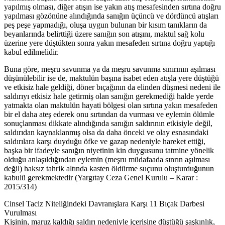
yapılmış olması, diğer atışın ise yakın atış mesafesinden sırtına doğru
yapılması gözönüne alındığında sanığın üçüncü ve dördüncü atışları
peş peşe yapmadığı, oluşa uygun bulunan bir kısım tanıkların da
beyanlarında belirttiği üzere sanığın son atışını, maktul sağ kolu
üzerine yere düştükten sonra yakın mesafeden sırtına doğru yaptığı
kabul edilmelidir.
Buna göre, meşru savunma ya da meşru savunma sınırının aşılması
düşünülebilir ise de, maktulün başına isabet eden atışla yere düştüğü
ve etkisiz hale geldiği, döner bıçağının da elinden düşmesi nedeni ile
saldırıyı etkisiz hale getirmiş olan sanığın gerekmediği halde yerde
yatmakta olan maktulün hayati bölgesi olan sırtına yakın mesafeden
bir el daha ateş ederek onu sırtından da vurması ve eylemin ölümle
sonuçlanması dikkate alındığında sanığın saldırının etkisiyle değil,
saldırıdan kaynaklanmış olsa da daha önceki ve olay esnasındaki
saldırılara karşı duyduğu öfke ve gazap nedeniyle hareket ettiği,
başka bir ifadeyle sanığın niyetinin kin duygusunu tatmine yönelik
olduğu anlaşıldığından eylemin (meşru müdafaada sınrın aşılması
değil) haksız tahrik altında kasten öldürme suçunu oluşturduğunun
kabulü gerekmektedir (Yargıtay Ceza Genel Kurulu – Karar :
2015/314)
Cinsel Taciz Niteliğindeki Davranışlara Karşı 11 Bıçak Darbesi
Vurulması
Kişinin, maruz kaldığı saldırı nedeniyle içerisine düştüğü şaşkınlık,