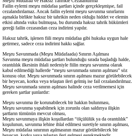
Meşru Müdafaa ve Haksız Tahrikte Cezalandırma
Failin eylemi meşru müdafaa şartları içinde gerçekleşmişse, fail
cezalandırılamaz. Ancak failin eylemi meşru savunma sınırlarını
aşmakla birlikte haksız bir tahrikin neden olduğu hiddet ve elemin
etkisi altında vuku bulmuşsa, bu durumda haksız tahrik hükümleri
gereği failin cezasından ceza indirimi yapılır.
Haksız tahrik, işlenen fiili meşru müdafaa gibi hukuka uygun hale
getirmez, sadece ceza indirimi hakkı sağlar.
Meşru Savunmada (Meşru Müdafaada) Sınırın Aşılması
Savunma meşru müdafaa şartları bulunduğu sırada başladığı halde,
orantılılık ilkesinin ihlali nedeniyle fiilin meşru savunma olarak
kabul edilmediği hallerde “meşru savunmada sınırın aşılması” söz
konusu olur. Meşru savunmada sınırın aşılması mazur görülebilecek
bir heyecan, korku veya telaştan ileri gelmiş ise fail cezalandırılmaz.
Meşru savunmada sınırın aşılması halinde ceza verilmemesi için
gereken şartlar şunlardır:
Meşru savunma ile korunabilecek bir hakkın bulunması,
Meşru savunma yapabilmek için zorunlu olan saldırıya ilişkin
şartların tümünün mevcut olması,
Meşru savunmaya ilişkin koşullardan “ölçülülük ya da orantılılık”
koşulunun, savunma lehine ihlal edilmesi suretiyle sınırın aşılması,
Meşru müdafaa sınırının aşılmasının mazur görülebilecek bir
heyecan, korku veya telaştan ileri gelmesi gerekmektedir.