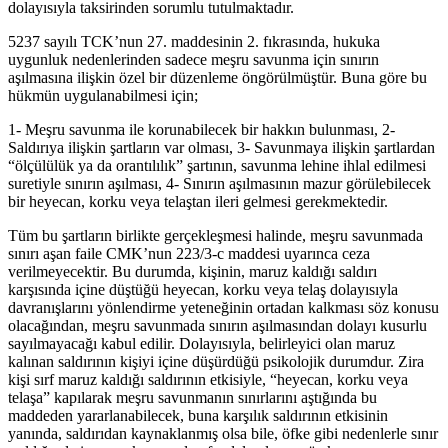
dolayısıyla taksirinden sorumlu tutulmaktadır.
5237 sayılı TCK’nun 27. maddesinin 2. fıkrasında, hukuka
uygunluk nedenlerinden sadece meşru savunma için sınırın
aşılmasına ilişkin özel bir düzenleme öngörülmüştür. Buna göre bu
hükmün uygulanabilmesi için;
1- Meşru savunma ile korunabilecek bir hakkın bulunması, 2-
Saldırıya ilişkin şartların var olması, 3- Savunmaya ilişkin şartlardan
“ölçülülük ya da orantılılık” şartının, savunma lehine ihlal edilmesi
suretiyle sınırın aşılması, 4- Sınırın aşılmasının mazur görülebilecek
bir heyecan, korku veya telaştan ileri gelmesi gerekmektedir.
Tüm bu şartların birlikte gerçekleşmesi halinde, meşru savunmada
sınırı aşan faile CMK’nun 223/3-c maddesi uyarınca ceza
verilmeyecektir. Bu durumda, kişinin, maruz kaldığı saldırı
karşısında içine düştüğü heyecan, korku veya telaş dolayısıyla
davranışlarını yönlendirme yeteneğinin ortadan kalkması söz konusu
olacağından, meşru savunmada sınırın aşılmasından dolayı kusurlu
sayılmayacağı kabul edilir. Dolayısıyla, belirleyici olan maruz
kalınan saldırının kişiyi içine düşürdüğü psikolojik durumdur. Zira
kişi sırf maruz kaldığı saldırının etkisiyle, “heyecan, korku veya
telaşa” kapılarak meşru savunmanın sınırlarını aştığında bu
maddeden yararlanabilecek, buna karşılık saldırının etkisinin
yanında, saldırıdan kaynaklanmış olsa bile, öfke gibi nedenlerle sınır