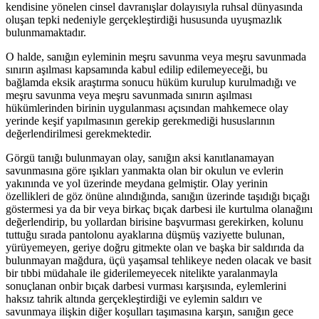
kendisine yönelen cinsel davranışlar dolayısıyla ruhsal dünyasında
oluşan tepki nedeniyle gerçekleştirdiği hususunda uyuşmazlık
bulunmamaktadır.
O halde, sanığın eyleminin meşru savunma veya meşru savunmada
sınırın aşılması kapsamında kabul edilip edilemeyeceği, bu
bağlamda eksik araştırma sonucu hüküm kurulup kurulmadığı ve
meşru savunma veya meşru savunmada sınırın aşılması
hükümlerinden birinin uygulanması açısından mahkemece olay
yerinde keşif yapılmasının gerekip gerekmediği hususlarının
değerlendirilmesi gerekmektedir.
Görgü tanığı bulunmayan olay, sanığın aksi kanıtlanamayan
savunmasına göre ışıkları yanmakta olan bir okulun ve evlerin
yakınında ve yol üzerinde meydana gelmiştir. Olay yerinin
özellikleri de göz önüne alındığında, sanığın üzerinde taşıdığı bıçağı
göstermesi ya da bir veya birkaç bıçak darbesi ile kurtulma olanağını
değerlendirip, bu yollardan birisine başvurması gerekirken, kolunu
tuttuğu sırada pantolonu ayaklarına düşmüş vaziyette bulunan,
yürüyemeyen, geriye doğru gitmekte olan ve başka bir saldırıda da
bulunmayan mağdura, üçü yaşamsal tehlikeye neden olacak ve basit
bir tıbbi müdahale ile giderilemeyecek nitelikte yaralanmayla
sonuçlanan onbir bıçak darbesi vurması karşısında, eylemlerini
haksız tahrik altında gerçekleştirdiği ve eylemin saldırı ve
savunmaya ilişkin diğer koşulları taşımasına karşın, sanığın gece