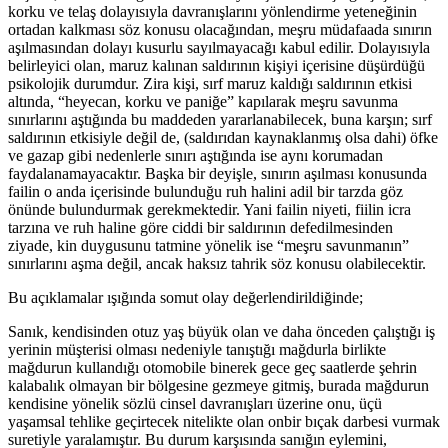
korku ve telaş dolayısıyla davranışlarını yönlendirme yeteneğinin
ortadan kalkması söz konusu olacağından, meşru müdafaada sınırın
aşılmasından dolayı kusurlu sayılmayacağı kabul edilir. Dolayısıyla
belirleyici olan, maruz kalınan saldırının kişiyi içerisine düşürdüğü
psikolojik durumdur. Zira kişi, sırf maruz kaldığı saldırının etkisi
altında, “heyecan, korku ve paniğe” kapılarak meşru savunma
sınırlarını aştığında bu maddeden yararlanabilecek, buna karşın; sırf
saldırının etkisiyle değil de, (saldırıdan kaynaklanmış olsa dahi) öfke
ve gazap gibi nedenlerle sınırı aştığında ise aynı korumadan
faydalanamayacaktır. Başka bir deyişle, sınırın aşılması konusunda
failin o anda içerisinde bulunduğu ruh halini adil bir tarzda göz
önünde bulundurmak gerekmektedir. Yani failin niyeti, fiilin icra
tarzına ve ruh haline göre ciddi bir saldırının defedilmesinden
ziyade, kin duygusunu tatmine yönelik ise “meşru savunmanın”
sınırlarını aşma değil, ancak haksız tahrik söz konusu olabilecektir.
Bu açıklamalar ışığında somut olay değerlendirildiğinde;
Sanık, kendisinden otuz yaş büyük olan ve daha önceden çalıştığı iş
yerinin müşterisi olması nedeniyle tanıştığı mağdurla birlikte
mağdurun kullandığı otomobile binerek gece geç saatlerde şehrin
kalabalık olmayan bir bölgesine gezmeye gitmiş, burada mağdurun
kendisine yönelik sözlü cinsel davranışları üzerine onu, üçü
yaşamsal tehlike geçirtecek nitelikte olan onbir bıçak darbesi vurmak
suretiyle yaralamıştır. Bu durum karşısında sanığın eylemini,