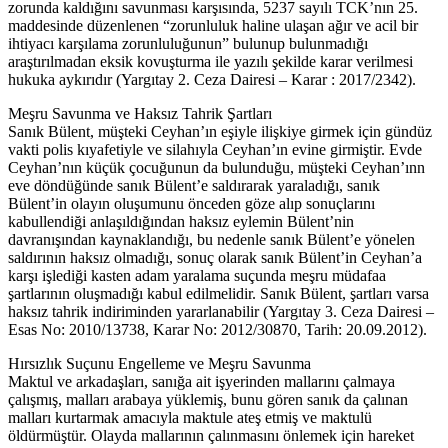
zorunda kaldığını savunması karşısında, 5237 sayılı TCK’nın 25.
maddesinde düzenlenen “zorunluluk haline ulaşan ağır ve acil bir
ihtiyacı karşılama zorunluluğunun” bulunup bulunmadığı
araştırılmadan eksik kovuşturma ile yazılı şekilde karar verilmesi
hukuka aykırıdır (Yargıtay 2. Ceza Dairesi – Karar : 2017/2342).
Meşru Savunma ve Haksız Tahrik Şartları
Sanık Bülent, müşteki Ceyhan’ın eşiyle ilişkiye girmek için gündüz
vakti polis kıyafetiyle ve silahıyla Ceyhan’ın evine girmiştir. Evde
Ceyhan’nın küçük çocuğunun da bulunduğu, müşteki Ceyhan’ınn
eve döndüğünde sanık Bülent’e saldırarak yaraladığı, sanık
Bülent’in olayın oluşumunu önceden göze alıp sonuçlarını
kabullendiği anlaşıldığından haksız eylemin Bülent’nin
davranışından kaynaklandığı, bu nedenle sanık Bülent’e yönelen
saldırının haksız olmadığı, sonuç olarak sanık Bülent’in Ceyhan’a
karşı işlediği kasten adam yaralama suçunda meşru müdafaa
şartlarının oluşmadığı kabul edilmelidir. Sanık Bülent, şartları varsa
haksız tahrik indiriminden yararlanabilir (Yargıtay 3. Ceza Dairesi –
Esas No: 2010/13738, Karar No: 2012/30870, Tarih: 20.09.2012).
Hırsızlık Suçunu Engelleme ve Meşru Savunma
Maktul ve arkadaşları, sanığa ait işyerinden mallarını çalmaya
çalışmış, malları arabaya yüklemiş, bunu gören sanık da çalınan
malları kurtarmak amacıyla maktule ateş etmiş ve maktulü
öldürmüştür. Olayda mallarının çalınmasını önlemek için hareket