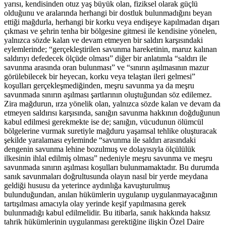
yarısı, kendisinden otuz yaş büyük olan, fiziksel olarak güçlü
olduğunu ve aralarında herhangi bir dostluk bulunmadığını beyan
ettiği mağdurla, herhangi bir korku veya endişeye kapılmadan dışarı
çıkması ve şehrin tenha bir bölgesine gitmesi ile kendisine yönelen,
yalnızca sözde kalan ve devam etmeyen bir saldırı karşısındaki
eylemlerinde; “gerçekleştirilen savunma hareketinin, maruz kalınan
saldırıyı defedecek ölçüde olması” diğer bir anlatımla “saldırı ile
savunma arasında oran bulunması” ve “sınırın aşılmasının mazur
görülebilecek bir heyecan, korku veya telaştan ileri gelmesi”
koşulları gerçekleşmediğinden, meşru savunma ya da meşru
savunmada sınırın aşılması şartlarının oluştuğundan söz edilemez.
Zira mağdurun, ırza yönelik olan, yalnızca sözde kalan ve devam da
etmeyen saldırısı karşısında, sanığın savunma hakkının doğduğunun
kabul edilmesi gerekmekte ise de; sanığın, vücudunun ölümcül
bölgelerine vurmak suretiyle mağduru yaşamsal tehlike oluşturacak
şekilde yaralaması eyleminde “savunma ile saldırı arasındaki
dengenin savunma lehine bozulmuş ve dolayısıyla ölçülülük
ilkesinin ihlal edilmiş olması” nedeniyle meşru savunma ve meşru
savunmada sınırın aşılması koşulları bulunmamaktadır. Bu durumda
sanık savunmaları doğrultusunda olayın nasıl bir yerde meydana
geldiği hususu da yeterince aydınlığa kavuşturulmuş
bulunduğundan, anılan hükümlerin uygulanıp uygulanmayacağının
tartışılması amacıyla olay yerinde keşif yapılmasına gerek
bulunmadığı kabul edilmelidir. Bu itibarla, sanık hakkında haksız
tahrik hükümlerinin uygulanması gerektiğine ilişkin Özel Daire