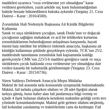
maddeleri uyarınca “ceza verilmesine yer olmadığına” karar
verilmesi gerekirken, yazılı şekilde suç kastı bulunmadığından
bahisle beraate hükmedilmesi hukuka aykırıdır (Yargıtay 21. Ceza
Dairesi – Karar : 2016/4500).
Zorunluluk Hali Nedeniyle Başkasına Ait Kimlik Bilgilerini
Kullanma
Sanık ve suça sürüklenen çocuğun, sanık Dudu’nun ve doğacak
çocuğunun sağlığını muhakkak ve acil bir tehlikeden kurtarma
zorunluluklarının bulunduğunun anlaşılması karşısında, hayati
önemi haiz nitelikte bir tehlikeyi önlemek amacıyla, başkasına ait
kimliğin kullanması şeklinde gerçekleşen eylemin, TCK’nın 25/2.
maddesinde tanımlanan zorunluluk hali kapsamında kaldığı
gerekçesiyle CMK’nın 223/3-b maddesi gereğince sanık ve suça
sürüklenen çocuk hakkında ceza verilmesine yer olmadığına dair
verilen kararda bir isabetsizlik görülmemiştir (Yargıtay 23. Ceza
Dairesi – Karar : 2015/6736).
Süren Saldırıyı Defetmek Amacıyla Meşru Müdafaa
Maktul ile fail arasında tarla konusunda uyuşmazlık bulunmaktadır.
Maktul, fail tarlada çalışırken silahını ve 28 adet fişeğini alarak
tarlaya gitmiş, bunu haber alan fail jandarmaya bilgi vermiş ve
içinde 4 fişek bulunan silahıyla kendisini maktulün geldiği yerin ters
yönünde konumlandırmıştır. Maktul gelir gelmez silahını ateşlemiş,
fail kolundan yaralanmış ve traktörlerinin camı da kırılmıştır. Fail