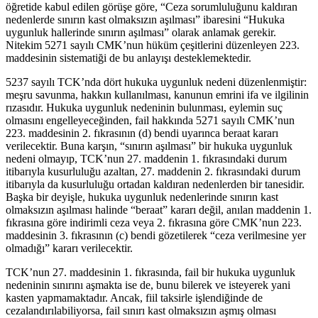
öğretide kabul edilen görüşe göre, “Ceza sorumluluğunu kaldıran
nedenlerde sınırın kast olmaksızın aşılması” ibaresini “Hukuka
uygunluk hallerinde sınırın aşılması” olarak anlamak gerekir.
Nitekim 5271 sayılı CMK’nun hüküm çeşitlerini düzenleyen 223.
maddesinin sistematiği de bu anlayışı desteklemektedir.
5237 sayılı TCK’nda dört hukuka uygunluk nedeni düzenlenmiştir:
meşru savunma, hakkın kullanılması, kanunun emrini ifa ve ilgilinin
rızasıdır. Hukuka uygunluk nedeninin bulunması, eylemin suç
olmasını engelleyeceğinden, fail hakkında 5271 sayılı CMK’nun
223. maddesinin 2. fıkrasının (d) bendi uyarınca beraat kararı
verilecektir. Buna karşın, “sınırın aşılması” bir hukuka uygunluk
nedeni olmayıp, TCK’nun 27. maddenin 1. fıkrasındaki durum
itibarıyla kusurluluğu azaltan, 27. maddenin 2. fıkrasındaki durum
itibarıyla da kusurluluğu ortadan kaldıran nedenlerden bir tanesidir.
Başka bir deyişle, hukuka uygunluk nedenlerinde sınırın kast
olmaksızın aşılması halinde “beraat” kararı değil, anılan maddenin 1.
fıkrasına göre indirimli ceza veya 2. fıkrasına göre CMK’nun 223.
maddesinin 3. fıkrasının (c) bendi gözetilerek “ceza verilmesine yer
olmadığı” kararı verilecektir.
TCK’nun 27. maddesinin 1. fıkrasında, fail bir hukuka uygunluk
nedeninin sınırını aşmakta ise de, bunu bilerek ve isteyerek yani
kasten yapmamaktadır. Ancak, fiil taksirle işlendiğinde de
cezalandırılabiliyorsa, fail sınırı kast olmaksızın aşmış olması