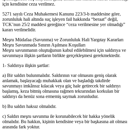
için kendisine ceza verilmez.
5271 sayılı Ceza Muhakemesi Kanunu 223/3-b maddesine göre,
zorunluluk hali altında suç işleyen fail hakkında “beraat” değil,
TCK’nun 25/2 maddesi gereğince “ceza verilmesine yer olmadığı”
kararı verilmelidir.
Meşru Müdafaa (Savunma) ve Zorunluluk Hali Yargıtay Kararları
Meşru Savunmada Sınırın Aşılması Koşulları
Meşru savunmanın oluştuğunun kabul edilebilmesi için saldırıya ve
savunmaya ilişkin şartların birlikte gerçekleşmesi gerekmektedir.
1- Saldırıya ilişkin şartlar:
a) Bir saldırı bulunmalıdır. Saldırının var olmasını geniş olarak
anlamak, başlayacağı muhakkak olan ve başladığı takdirde
savunmayı imkânsız kılacak veya güç hale getirecek bir saldırıyı
başlamış, keza bitmiş olmasına rağmen tekrarından korkulan bir
saldırıyı da henüz sona ermemiş saymak zorunludur.
b) Bu saldırı haksız olmalıdır.
c) Saldırı meşru savunma ile korunabilecek bir hakka yönelik
olmalıdır. Bu hakkın, kişinin kendisine veya bir başkasına ait olması
arasında fark yoktur.