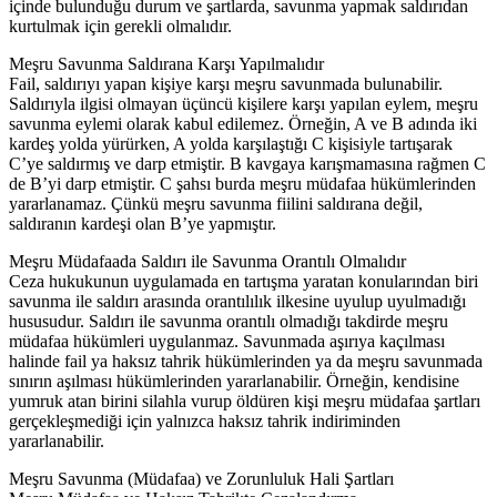
içinde bulunduğu durum ve şartlarda, savunma yapmak saldırıdan
kurtulmak için gerekli olmalıdır.
Meşru Savunma Saldırana Karşı Yapılmalıdır
Fail, saldırıyı yapan kişiye karşı meşru savunmada bulunabilir.
Saldırıyla ilgisi olmayan üçüncü kişilere karşı yapılan eylem, meşru
savunma eylemi olarak kabul edilemez. Örneğin, A ve B adında iki
kardeş yolda yürürken, A yolda karşılaştığı C kişisiyle tartışarak
C’ye saldırmış ve darp etmiştir. B kavgaya karışmamasına rağmen C
de B’yi darp etmiştir. C şahsı burda meşru müdafaa hükümlerinden
yararlanamaz. Çünkü meşru savunma fiilini saldırana değil,
saldıranın kardeşi olan B’ye yapmıştır.
Meşru Müdafaada Saldırı ile Savunma Orantılı Olmalıdır
Ceza hukukunun uygulamada en tartışma yaratan konularından biri
savunma ile saldırı arasında orantılılık ilkesine uyulup uyulmadığı
hususudur. Saldırı ile savunma orantılı olmadığı takdirde meşru
müdafaa hükümleri uygulanmaz. Savunmada aşırıya kaçılması
halinde fail ya haksız tahrik hükümlerinden ya da meşru savunmada
sınırın aşılması hükümlerinden yararlanabilir. Örneğin, kendisine
yumruk atan birini silahla vurup öldüren kişi meşru müdafaa şartları
gerçekleşmediği için yalnızca haksız tahrik indiriminden
yararlanabilir.
Meşru Savunma (Müdafaa) ve Zorunluluk Hali Şartları