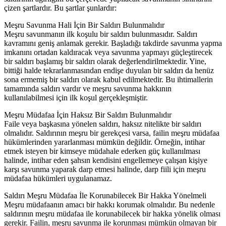
çizen şartlardır. Bu şartlar şunlardır:
Meşru Savunma Hali İçin Bir Saldırı Bulunmalıdır
Meşru savunmanın ilk koşulu bir saldırı bulunmasıdır. Saldırı
kavramını geniş anlamak gerekir. Başladığı takdirde savunma yapma
imkanını ortadan kaldıracak veya savunma yapmayı güçleştirecek
bir saldırı başlamış bir saldırı olarak değerlendirilmektedir. Yine,
bittiği halde tekrarlanmasından endişe duyulan bir saldırı da henüz
sona ermemiş bir saldırı olarak kabul edilmektedir. Bu ihtimallerin
tamamında saldırı vardır ve meşru savunma hakkının
kullanılabilmesi için ilk koşul gerçekleşmiştir.
Meşru Müdafaa İçin Haksız Bir Saldırı Bulunmalıdır
Faile veya başkasına yönelen saldırı, haksız nitelikte bir saldırı
olmalıdır. Saldırının meşru bir gerekçesi varsa, failin meşru müdafaa
hükümlerinden yararlanması mümkün değildir. Örneğin, intihar
etmek isteyen bir kimseye müdahale ederken güç kullanılması
halinde, intihar eden şahsın kendisini engellemeye çalışan kişiye
karşı savunma yaparak darp etmesi halinde, darp fiili için meşru
müdafaa hükümleri uygulanamaz.
Saldırı Meşru Müdafaa İle Korunabilecek Bir Hakka Yönelmeli
Meşru müdafaanın amacı bir hakkı korumak olmalıdır. Bu nedenle
saldırının meşru müdafaa ile korunabilecek bir hakka yönelik olması
gerekir. Failin, meşru savunma ile korunması mümkün olmayan bir