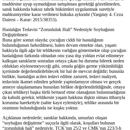
maddesine uyup uymadığının tartışılması gerektiği gözetilmeden,
sanık hakkında haksız tahrik hükümleri uygulanmak suretiyle
mahkumiyetine karar verilmesi hukuka aykırıdır (Yargıtay 4. Ceza
Dairesi – Karar: 2015/38353).
Hastalığın Tedavisi “Zorunluluk Hali” Nedeniyle Soybağının
Değiştirilmesi
Buna göre somut olayda; çocuğun ciddi bir hastalığının
bulunduğunun farkedilmesi, halen devam etmekte olan, yaşam
hakkıyla ilgili ağır bir tehlikenin varlığını göstermekte olup çocuğun
hastalığının farkında olmadan onu yasa dışı yoldan evlat edinmeye
kalkışan sanıkların sonradan ortaya çıkan bu duruma bilerek neden
oldukları söylenemeyeceği gibi, ortada göğüs germe yükümlülüğü
içerisinde değerlendirilebilecek bir hal de mevcut değildir; bununla
birlikte, hastalığın acilen tedavi edilme zarureti, tedavi maliyeti,
tedavinin ikamet edinilen şehirde yaptırılamıyor olması ve gerçek
anneye ulaşılamaması hususları birlikte değerlendirildiğinde, ortaya
çıkan tehlikeyi başka türlü bertaraf etme olanağının bulunmadığının
da kabulü gerekir, tehlikenin yaşam hakkına ilişkin olması itibarıyla
korunma hareketiyle (sahte kayıt eylemiyle), tehlike arasında bir
orantının bulunduğunda ise kuşku yoktur.
Açıklanan nedenlerle; sanıklar hakkında, unsurları oluşan
“soybağını değiştirme” suçuyla ilgili olarak, koşulları bulunan
“zorunluluk hali” nedeniyle, TCK’nın 25/2 ve CMK’nın 223/3-b