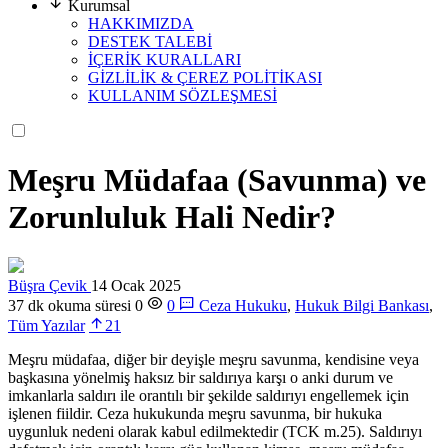
Kurumsal
HAKKIMIZDA
DESTEK TALEBİ
İÇERİK KURALLARI
GİZLİLİK & ÇEREZ POLİTİKASI
KULLANIM SÖZLEŞMESİ
Meşru Müdafaa (Savunma) ve
Zorunluluk Hali Nedir?
Büşra Çevik
14 Ocak 2025
37 dk okuma süresi
0
0
Ceza Hukuku
,
Hukuk Bilgi Bankası
,
Tüm Yazılar
21
Meşru müdafaa, diğer bir deyişle meşru savunma, kendisine veya
başkasına yönelmiş haksız bir saldırıya karşı o anki durum ve
imkanlarla saldırı ile orantılı bir şekilde saldırıyı engellemek için
işlenen fiildir. Ceza hukukunda meşru savunma, bir hukuka
uygunluk nedeni olarak kabul edilmektedir (TCK m.25). Saldırıyı