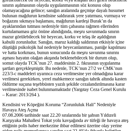
sınırın aşılmasının olayda uygulanmasının söz konusu olup
olamayacağına gelince; sanığın aralarında geçmişe dayalı husumet
bulunan mağdurun kendisine saldırarak yere yatırması, vurmaya ve
boğazını sıkmaya başlaması, mağdurun kardeşi Burak’ın da
ayaklarından tutması nedeniyle tüm çabasına rağmen ellerinden
kurtulamaması göz önüne alındığında, meşru savunmada sınırın
mazur görülebilecek bir heyecan, korku ve telaş ile aşıldığının
kabulü zorunludur. Sanığın, maruz kaldığı saldırının etkisiyle içine
düştüğü psikolojik hal nedeniyle heyecanlanması, paniğe kapılması
ve hatta korkması, bunun sonucunda da meşru savunma sınırını
aşması hayatın olağan akışında beklenebilecek bir durum olup,
somut olayda TCK’nun 27. maddesinin 2. fıkrasının uygulanma
şartları gerçekleşmiştir. Bu nedenle, TCK’nun 27/2 ve CMK’nun
223/3-c maddeleri uyarınca ceza verilmesine yer olmadığına karar
verilmesi gerekirken, yerel mahkemece sanığın tahrik altında kasten
öldürme suçuna teşebbüsten yazılı şekilde cezalandırılmasına karar
verilmesinde isabet bulunmamaktadır (Yargıtay Ceza Genel Kurulu
– Karar: 2013/264 ).
Kendisini ve Köpeğini Koruma “Zorunluluk Hali” Nedeniyle
Havaya Ateş Açma
07.08.2006 tarihinde saat 22.20 sıralarında bir şahsın Yıldızeli
Karşıyaka Mahallesi Tokat yolu kavşağında av tüfeği ile havaya ateş
ettiğinin polis haber merkezine ihbar edilmesi üzerine olay yerine
giden polis memurlarınca sanığın saat 22.40’da ihbarda belirtilen