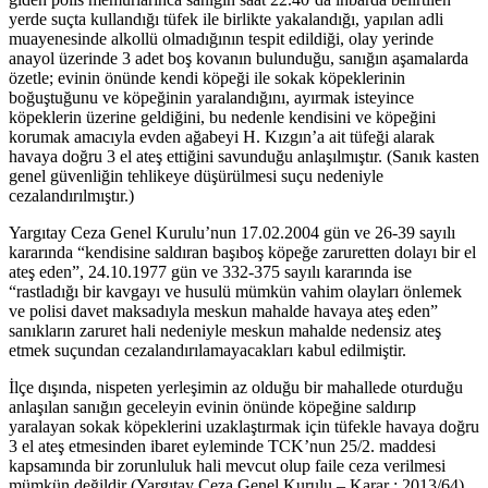
yerde suçta kullandığı tüfek ile birlikte yakalandığı, yapılan adli
muayenesinde alkollü olmadığının tespit edildiği, olay yerinde
anayol üzerinde 3 adet boş kovanın bulunduğu, sanığın aşamalarda
özetle; evinin önünde kendi köpeği ile sokak köpeklerinin
boğuştuğunu ve köpeğinin yaralandığını, ayırmak isteyince
köpeklerin üzerine geldiğini, bu nedenle kendisini ve köpeğini
korumak amacıyla evden ağabeyi H. Kızgın’a ait tüfeği alarak
havaya doğru 3 el ateş ettiğini savunduğu anlaşılmıştır. (Sanık kasten
genel güvenliğin tehlikeye düşürülmesi suçu nedeniyle
cezalandırılmıştır.)
Yargıtay Ceza Genel Kurulu’nun 17.02.2004 gün ve 26-39 sayılı
kararında “kendisine saldıran başıboş köpeğe zaruretten dolayı bir el
ateş eden”, 24.10.1977 gün ve 332-375 sayılı kararında ise
“rastladığı bir kavgayı ve husulü mümkün vahim olayları önlemek
ve polisi davet maksadıyla meskun mahalde havaya ateş eden”
sanıkların zaruret hali nedeniyle meskun mahalde nedensiz ateş
etmek suçundan cezalandırılamayacakları kabul edilmiştir.
İlçe dışında, nispeten yerleşimin az olduğu bir mahallede oturduğu
anlaşılan sanığın geceleyin evinin önünde köpeğine saldırıp
yaralayan sokak köpeklerini uzaklaştırmak için tüfekle havaya doğru
3 el ateş etmesinden ibaret eyleminde TCK’nun 25/2. maddesi
kapsamında bir zorunluluk hali mevcut olup faile ceza verilmesi
mümkün değildir (Yargıtay Ceza Genel Kurulu – Karar : 2013/64).