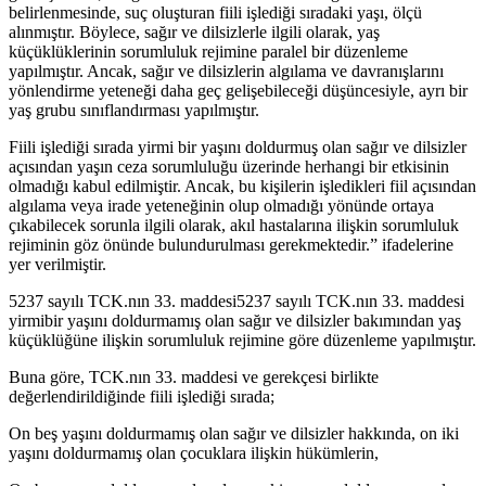
belirlenmesinde, suç oluşturan fiili işlediği sıradaki yaşı, ölçü
alınmıştır. Böylece, sağır ve dilsizlerle ilgili olarak, yaş
küçüklüklerinin sorumluluk rejimine paralel bir düzenleme
yapılmıştır. Ancak, sağır ve dilsizlerin algılama ve davranışlarını
yönlendirme yeteneği daha geç gelişebileceği düşüncesiyle, ayrı bir
yaş grubu sınıflandırması yapılmıştır.
Fiili işlediği sırada yirmi bir yaşını doldurmuş olan sağır ve dilsizler
açısından yaşın ceza sorumluluğu üzerinde herhangi bir etkisinin
olmadığı kabul edilmiştir. Ancak, bu kişilerin işledikleri fiil açısından
algılama veya irade yeteneğinin olup olmadığı yönünde ortaya
çıkabilecek sorunla ilgili olarak, akıl hastalarına ilişkin sorumluluk
rejiminin göz önünde bulundurulması gerekmektedir.” ifadelerine
yer verilmiştir.
5237 sayılı TCK.nın 33. maddesi5237 sayılı TCK.nın 33. maddesi
yirmibir yaşını doldurmamış olan sağır ve dilsizler bakımından yaş
küçüklüğüne ilişkin sorumluluk rejimine göre düzenleme yapılmıştır.
Buna göre, TCK.nın 33. maddesi ve gerekçesi birlikte
değerlendirildiğinde fiili işlediği sırada;
On beş yaşını doldurmamış olan sağır ve dilsizler hakkında, on iki
yaşını doldurmamış olan çocuklara ilişkin hükümlerin,