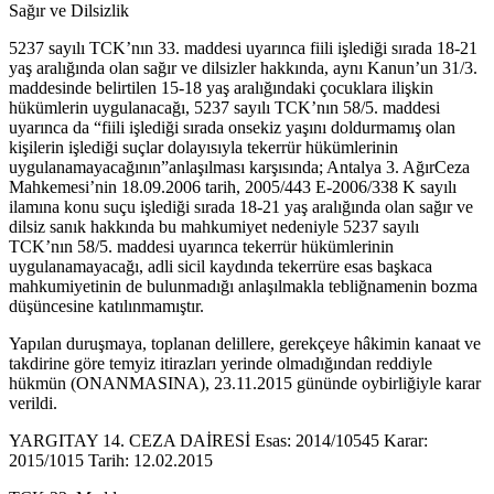
Sağır ve Dilsizlik
5237 sayılı TCK’nın 33. maddesi uyarınca fiili işlediği sırada 18-21
yaş aralığında olan sağır ve dilsizler hakkında, aynı Kanun’un 31/3.
maddesinde belirtilen 15-18 yaş aralığındaki çocuklara ilişkin
hükümlerin uygulanacağı, 5237 sayılı TCK’nın 58/5. maddesi
uyarınca da “fiili işlediği sırada onsekiz yaşını doldurmamış olan
kişilerin işlediği suçlar dolayısıyla tekerrür hükümlerinin
uygulanamayacağının”anlaşılması karşısında; Antalya 3. AğırCeza
Mahkemesi’nin 18.09.2006 tarih, 2005/443 E-2006/338 K sayılı
ilamına konu suçu işlediği sırada 18-21 yaş aralığında olan sağır ve
dilsiz sanık hakkında bu mahkumiyet nedeniyle 5237 sayılı
TCK’nın 58/5. maddesi uyarınca tekerrür hükümlerinin
uygulanamayacağı, adli sicil kaydında tekerrüre esas başkaca
mahkumiyetinin de bulunmadığı anlaşılmakla tebliğnamenin bozma
düşüncesine katılınmamıştır.
Yapılan duruşmaya, toplanan delillere, gerekçeye hâkimin kanaat ve
takdirine göre temyiz itirazları yerinde olmadığından reddiyle
hükmün (ONANMASINA), 23.11.2015 gününde oybirliğiyle karar
verildi.
YARGITAY 14. CEZA DAİRESİ Esas: 2014/10545 Karar:
2015/1015 Tarih: 12.02.2015