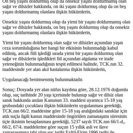
On beş yaşını doldurmuş olup da onsekiz yaşını doldurmamış olan
sağır ve dilsizler hakkında, on iki yaşını doldurmuş olup da on beş
yaşını doldurmamış olanlara ilişkin hükümlerin,
Onsekiz yaşını doldurmuş olup da yirmi bir yaşını doldurmamış olan
sağır ve dilsizler hakkında, on beş yaşını doldurmuş olup da onsekiz
yaşını doldurmamış olanlara ilişkin hükümlerin,
Yirmi bir yaşını doldurmuş olan sağır ve dilsizler açısından yaşın
ceza sorumluluğuna her hangi bir etkisinin bulunmadığı kabul
edilmiş, ancak fiili işlediği sırada yirmi bir yaşını doldurmuş olan
sağır ve dilsizlerin işledikleri fiil açısından algılama ve irade
yeteneğinin bulunmadığının tespit edilmesi halinde, TCK.nın 32.
maddesinde yer alan akıl hastalarına ilişkin hükümlerin,
Uygulanacağı benimsenmiş bulunmaktadır.
Sonuç: Dosyada yer alan nüfus kaydına göre, 28.12.1976 doğumlu
olup, suç tarihinde 20 yaşı içerisinde bulunup sağır ve dilsiz olan
sanık hakkında anılan Kanunun 33. maddesi uyarınca 15-18 yaş
grubundaki çocuklara ilişkin hükümlerin uygulanması gerektiği,
TCK.nın 66/2. maddesine göre 15-18 yaş aralığındaki sanıklar için
atılı suçla ilgili kanun maddesinde öngörülen zamanaşımı süresinin
üçte ikisinin hesaplanması gerektiği, 5237 sayılı TCK.nın 66/1-d,,
66/2, 67/4. maddelerine göre suçun 15 yıllık asli ve ilave
zamanaşımına tabi olup suç tarihi Eylül-Ekim 1996 tarihi ile