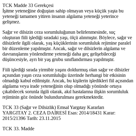
TCK Madde 33 Gerekçesi
İşitme yeteneğine doğuştan sahip olmayan veya küçük yaşta bu
yeteneği tamamen yitiren insanın algılama yeteneği yeterince
gelişmez.
Sağır ve dilsizin ceza sorumluluğunun belirlenmesinde, suç
oluşturan fiili işlediği sıradaki yaşı, ölçü alınmıştır. Böylece, sağır ve
dilsizlerle ilgili olarak, yaş küçüklerinin sorumluluk rejimine paralel
bir düzenleme yapılmıştır. Ancak, sağır ve dilsizlerin algılama ve
davranışlarını yönlendirme yeteneği daha geç gelişebileceği
düşüncesiyle, ayrı bir yaş grubu sınıflandırması yapılmıştır.
Fiili işlediği sırada yirmibir yaşını doldurmuş olan sağır ve dilsizler
açısından yaşın ceza sorumluluğu üzerinde herhangi bir etkisinin
olmadığı kabul edilmiştir. Ancak, bu kişilerin işledikleri fiil açısından
algılama veya irade yeteneğinin olup olmadığı yönünde ortaya
çıkabilecek sorunla ilgili olarak, akıl hastalarına ilişkin sorumluluk
rejiminin göz önünde bulundurulması gerekmektedir.
TCK 33 (Sağır ve Dilsizlik) Emsal Yargıtay Kararları
YARGITAY 2. CEZA DAİRESİ Esas: 2014/18431 Karar:
2015/21396 Tarih: 23.11.2015
TCK 33. Madde