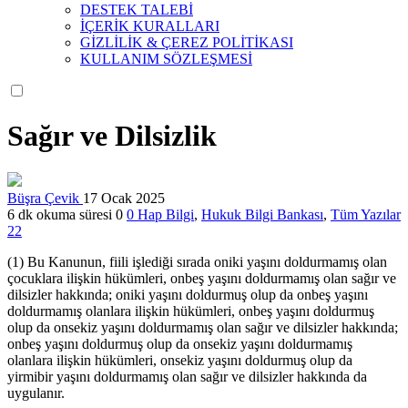
DESTEK TALEBİ
İÇERİK KURALLARI
GİZLİLİK & ÇEREZ POLİTİKASI
KULLANIM SÖZLEŞMESİ
Sağır ve Dilsizlik
Büşra Çevik
17 Ocak 2025
6 dk okuma süresi
0
0
Hap Bilgi
,
Hukuk Bilgi Bankası
,
Tüm Yazılar
22
(1) Bu Kanunun, fiili işlediği sırada oniki yaşını doldurmamış olan
çocuklara ilişkin hükümleri, onbeş yaşını doldurmamış olan sağır ve
dilsizler hakkında; oniki yaşını doldurmuş olup da onbeş yaşını
doldurmamış olanlara ilişkin hükümleri, onbeş yaşını doldurmuş
olup da onsekiz yaşını doldurmamış olan sağır ve dilsizler hakkında;
onbeş yaşını doldurmuş olup da onsekiz yaşını doldurmamış
olanlara ilişkin hükümleri, onsekiz yaşını doldurmuş olup da
yirmibir yaşını doldurmamış olan sağır ve dilsizler hakkında da
uygulanır.