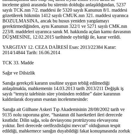
inceleme günü arasında bu sürenin dolduğu anlaşıldığından, 5237
sayılı TCK.nın 7/2. maddesi ile 5320 sayılı Kanunun 8/1. maddesi
gözetilerek hükmün 1412 sayılı CMUK.nın 321. maddesi uyarınca
BOZULMASINA, ancak bu husus yeniden yargılamayı
gerektirmediğinden, aynı Kanunun 322/1 ve 5271 sayılı CMK.nın
223/8. maddeleri uyarınca sanık M. hakkında açılan kamu davasının
DÜŞMESİNE, 12.02.2015 tarihinde oybirliği ile, karar verildi.
YARGITAY 12. CEZA DAİRESİ Esas: 2013/22384 Karar:
2014/14844 Tarih: 16.06.2014
TCK 33. Madde
Sağır ve Dilsizlik
Sanığa gerekçeli kararın usulüne uygun tebliğ edilmediği
anlaşılmakla, mahkemenin 14.03.2013 tarih 2013/211 Değişik iş
sayılı “temyiz talebinin süre yönünden reddine” daire kararının
kaldırılarak dosyanın esastan incelenmesinde:
Sanığa ait Gülhane Askeri Tıp Akademisinin 28/08/2002 tarih ve
9135 nolu raporuna göre, “hastanın dil hareketleri ileri derecede
kısıtlıdır. Dilin sağa, sola deviasyonu protrüzyonu elevasyonu
yoktur. İleri derecede orelfezdisfajisi mevcut” olduğunun tespit
edildiği, mahkemece sanığın duyabildiği fakat konuşmasında zorluk