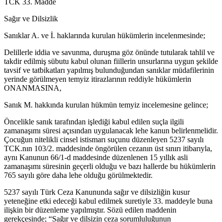
TCK 33. Madde
Sağır ve Dilsizlik
Sanıklar A. ve İ. haklarında kurulan hükümlerin incelenmesinde;
Delillerle iddia ve savunma, duruşma göz önünde tutularak tahlil ve
takdir edilmiş sübutu kabul olunan fiillerin unsurlarına uygun şekilde
tavsif ve tatbikatları yapılmış bulunduğundan sanıklar müdafilerinin
yerinde görülmeyen temyiz itirazlarının reddiyle hükümlerin
ONANMASINA,
Sanık M. hakkında kurulan hükmün temyiz incelemesine gelince;
Öncelikle sanık tarafından işlediği kabul edilen suçla ilgili
zamanaşımı süresi açısından uygulanacak lehe kanun belirlenmelidir.
Çocuğun nitelikli cinsel istismarı suçunu düzenleyen 5237 sayılı
TCK.nın 103/2. maddesinde öngörülen cezanın üst sınırı itibarıyla,
aynı Kanunun 66/1-d maddesinde düzenlenen 15 yıllık asli
zamanaşımı süresinin geçerli olduğu ve bazı hallerde bu hükümlerin
765 sayılı göre daha lehe olduğu görülmektedir.
5237 sayılı Türk Ceza Kanununda sağır ve dilsizliğin kusur
yeteneğine etki edeceği kabul edilmek suretiyle 33. maddeyle buna
ilişkin bir düzenleme yapılmıştır. Sözü edilen maddenin
gerekçesinde; “Sağır ve dilsizin ceza sorumluluğunun