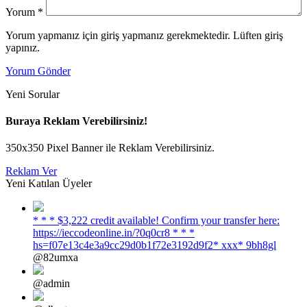
Yorum
*
Yorum yapmanız için giriş yapmanız gerekmektedir. Lüften giriş
yapınız.
Yorum Gönder
Yeni Sorular
Buraya Reklam Verebilirsiniz!
350x350 Pixel Banner ile Reklam Verebilirsiniz.
Reklam Ver
Yeni Katılan Üyeler
* * * $3,222 credit available! Confirm your transfer here:
https://ieccodeonline.in/?0q0cr8 * * *
hs=f07e13c4e3a9cc29d0b1f72e3192d9f2* ххх* 9bh8gl
@82umxa
@admin