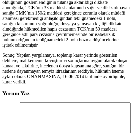
olduğunun gözlemlendiğinin tutanağa aktarıldığı dikkate
alındığında, TCK’nın 33 maddesi anlamında sağır ve dilsiz olmayan
sanığa CMK’nın 150/2 maddesi gereğince zorunlu olarak müdafii
atanması gerekmediği anlaşıldığından tebliğnamedeki 1 nolu,
sanığın kusurunun yoğunluğu, dosyaya yansıyan kişiliği dikkate
alındığında hükmedilen hapis cezasının TCK’nın 50 maddesi
gereğince adli para cezasına çevrilmemesinde bir isabetsizlik
bulunmadığından tebliğnamedeki 2 nolu bozma düşüncelerine
iştirak edilmemiştir.
Sonuç: Yapılan yargılamaya, toplanıp karar yerinde gösterilen
delillere, mahkemenin kovuşturma sonuçlarına uygun olarak oluşan
kanaat ve takdirine, incelenen dosya kapsamına göre, sanığın, bir
nedene dayanmayan temyiz itirazlarının reddiyle, hükmün isteme
aykırı olarak ONANMASINA, 16.06.2014 tarihinde oybirliği ile,
karar verildi.
Yorum Yaz