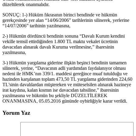
düzeltilerek onanmalıdır.
SONUÇ: 1-) Hüküm fıkrasının birinci bendinde ve hükmün
gerekçesinde yer alan “14/06/2006” tarihlerinin silinerek, yerlerine
“14/07/2006” tarihinin yazılmasına,
2-) Hükmün dördüncü bendinin sonuna “Davalı Kurum kendini
vekille temsil ettirdiğinden 1.800 TL maktu vekalet ücretinin
davacıdan alınarak davalı Kuruma verilmesine,” ibaresinin
yazılmasına,
3-) Hükmün yargılama giderine ilişkin beşinci bendinin tamamen
silinerek, yerine, “Davacının adli yardımdan faydalanıyor olması
nedeni ile HMK’nın 339/1. maddesi gereğince muaf tutulduğu ve
hazinden karşılanan toplam 473,50 TL yargılama giderinden 224,60
TL’sinin davalılardan müştereken ve müteselsilen alınarak hazineye
irat kaydına, kalan kısmın ise davacıdan tahsiline,” ibaresinin
yazılmasına ve hükmün bu şekliyle DÜZELTİLEREK
ONANMASINA, 05.05.2016 gününde oybirliğiyle karar verildi.
Yorum Yaz