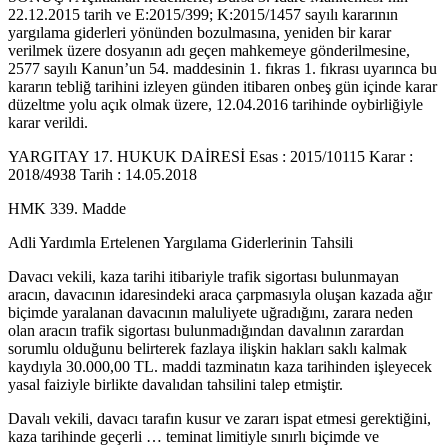
22.12.2015 tarih ve E:2015/399; K:2015/1457 sayılı kararının
yargılama giderleri yönünden bozulmasına, yeniden bir karar
verilmek üzere dosyanın adı geçen mahkemeye gönderilmesine,
2577 sayılı Kanun’un 54. maddesinin 1. fıkras 1. fıkrası uyarınca bu
kararın tebliğ tarihini izleyen günden itibaren onbeş gün içinde karar
düzeltme yolu açık olmak üzere, 12.04.2016 tarihinde oybirliğiyle
karar verildi.
YARGITAY 17. HUKUK DAİRESİ Esas : 2015/10115 Karar :
2018/4938 Tarih : 14.05.2018
HMK 339. Madde
Adli Yardımla Ertelenen Yargılama Giderlerinin Tahsili
Davacı vekili, kaza tarihi itibariyle trafik sigortası bulunmayan
aracın, davacının idaresindeki araca çarpmasıyla oluşan kazada ağır
biçimde yaralanan davacının maluliyete uğradığını, zarara neden
olan aracın trafik sigortası bulunmadığından davalının zarardan
sorumlu olduğunu belirterek fazlaya ilişkin hakları saklı kalmak
kaydıyla 30.000,00 TL. maddi tazminatın kaza tarihinden işleyecek
yasal faiziyle birlikte davalıdan tahsilini talep etmiştir.
Davalı vekili, davacı tarafın kusur ve zararı ispat etmesi gerektiğini,
kaza tarihinde geçerli … teminat limitiyle sınırlı biçimde ve