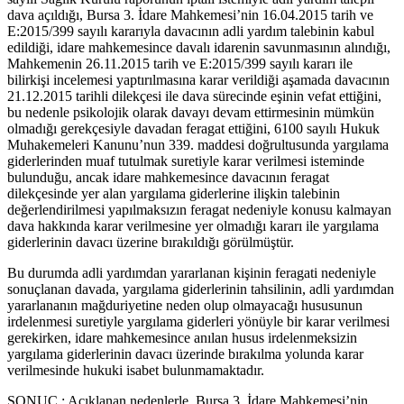
dava açıldığı, Bursa 3. İdare Mahkemesi’nin 16.04.2015 tarih ve
E:2015/399 sayılı kararıyla davacının adli yardım talebinin kabul
edildiği, idare mahkemesince davalı idarenin savunmasının alındığı,
Mahkemenin 26.11.2015 tarih ve E:2015/399 sayılı kararı ile
bilirkişi incelemesi yaptırılmasına karar verildiği aşamada davacının
21.12.2015 tarihli dilekçesi ile dava sürecinde eşinin vefat ettiğini,
bu nedenle psikolojik olarak davayı devam ettirmesinin mümkün
olmadığı gerekçesiyle davadan feragat ettiğini, 6100 sayılı Hukuk
Muhakemeleri Kanunu’nun 339. maddesi doğrultusunda yargılama
giderlerinden muaf tutulmak suretiyle karar verilmesi isteminde
bulunduğu, ancak idare mahkemesince davacının feragat
dilekçesinde yer alan yargılama giderlerine ilişkin talebinin
değerlendirilmesi yapılmaksızın feragat nedeniyle konusu kalmayan
dava hakkında karar verilmesine yer olmadığı kararı ile yargılama
giderlerinin davacı üzerine bırakıldığı görülmüştür.
Bu durumda adli yardımdan yararlanan kişinin feragati nedeniyle
sonuçlanan davada, yargılama giderlerinin tahsilinin, adli yardımdan
yararlananın mağduriyetine neden olup olmayacağı hususunun
irdelenmesi suretiyle yargılama giderleri yönüyle bir karar verilmesi
gerekirken, idare mahkemesince anılan husus irdelenmeksizin
yargılama giderlerinin davacı üzerinde bırakılma yolunda karar
verilmesinde hukuki isabet bulunmamaktadır.
SONUÇ : Açıklanan nedenlerle, Bursa 3. İdare Mahkemesi’nin