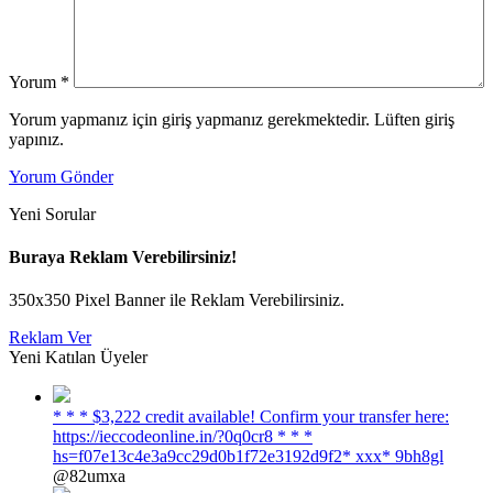
Yorum
*
Yorum yapmanız için giriş yapmanız gerekmektedir. Lüften giriş
yapınız.
Yorum Gönder
Yeni Sorular
Buraya Reklam Verebilirsiniz!
350x350 Pixel Banner ile Reklam Verebilirsiniz.
Reklam Ver
Yeni Katılan Üyeler
* * * $3,222 credit available! Confirm your transfer here:
https://ieccodeonline.in/?0q0cr8 * * *
hs=f07e13c4e3a9cc29d0b1f72e3192d9f2* ххх* 9bh8gl
@82umxa