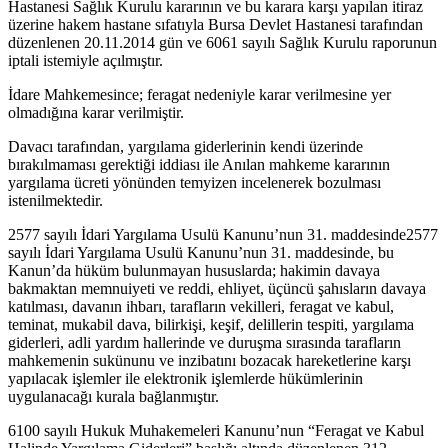
Hastanesi Sağlık Kurulu kararının ve bu karara karşı yapılan itiraz
üzerine hakem hastane sıfatıyla Bursa Devlet Hastanesi tarafından
düzenlenen 20.11.2014 gün ve 6061 sayılı Sağlık Kurulu raporunun
iptali istemiyle açılmıştır.
İdare Mahkemesince; feragat nedeniyle karar verilmesine yer
olmadığına karar verilmiştir.
Davacı tarafından, yargılama giderlerinin kendi üzerinde
bırakılmaması gerektiği iddiası ile Anılan mahkeme kararının
yargılama ücreti yönünden temyizen incelenerek bozulması
istenilmektedir.
2577 sayılı İdari Yargılama Usulü Kanunu’nun 31. maddesinde2577
sayılı İdari Yargılama Usulü Kanunu’nun 31. maddesinde, bu
Kanun’da hüküm bulunmayan hususlarda; hakimin davaya
bakmaktan memnuiyeti ve reddi, ehliyet, üçüncü şahısların davaya
katılması, davanın ihbarı, tarafların vekilleri, feragat ve kabul,
teminat, mukabil dava, bilirkişi, keşif, delillerin tespiti, yargılama
giderleri, adli yardım hallerinde ve duruşma sırasında tarafların
mahkemenin sukünunu ve inzibatını bozacak hareketlerine karşı
yapılacak işlemler ile elektronik işlemlerde hükümlerinin
uygulanacağı kurala bağlanmıştır.
6100 sayılı Hukuk Muhakemeleri Kanunu’nun “Feragat ve Kabul