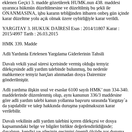
eklenen Geçici 3. madde gözetilerek HUMK.nun 438. maddesi
uyarınca hükmün düzeltilmesine ve düzeltilmiş bu şekli ile
ONANMASINA, işbu kararın tebliğinden itibaren onbeş gün içinde
karar düzeltme yolu açık olmak üzere oybirliğiyle karar verildi.
YARGITAY 3. HUKUK DAİRESİ Esas : 2014/11807 Karar :
2015/4997 Tarih : 26.03.2015
HMK 339. Madde
Adli Yardımla Ertelenen Yargılama Giderlerinin Tahsili
Davalı vekili yasal süresi içerisinde vermiş olduğu temyiz
dilekçesinde adli yardım talebinde bulunmuş, bu nedenle
mahkemece temyiz harçları alınmadan dosya Dairemize
gönderilmiştir.
Adli yardıma ilişkin usul ve esaslar 6100 sayılı HMK’ nun 334-340.
maddelerinde düzenlenmiş olup, aynı kanunun 336/3 maddesine
göre adli yardım talebi kanun yollarına başvuru sırasında Yargıtay`a
da yapılabilir ve talep hakkında duruşma yapılmaksızın karar
verilebilir.
Davalı vekilinin adli yardım talebini içeren dilekçesi ve dosya
kapsamındaki belge ve bilgiler birlikte değerlendirildiğinde;
davalının, kendisi ve ailesinin geçimini önemli ölçüde zor duruma