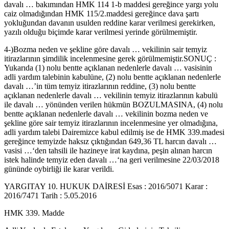
davalı … bakımından HMK 114 1-b maddesi gereğince yargı yolu
caiz olmadığından HMK 115/2.maddesi gereğince dava şartı
yokluğundan davanın usulden reddine karar verilmesi gerekirken,
yazılı olduğu biçimde karar verilmesi yerinde görülmemiştir.
4-)Bozma neden ve şekline göre davalı … vekilinin sair temyiz
itirazlarının şimdilik incelenmesine gerek görülmemiştir.SONUÇ :
Yukarıda (1) nolu bentte açıklanan nedenlerle davalı … vasisinin
adli yardım talebinin kabulüne, (2) nolu bentte açıklanan nedenlerle
davalı …’in tüm temyiz itirazlarının reddine, (3) nolu bentte
açıklanan nedenlerle davalı … vekilinin temyiz itirazlarının kabulü
ile davalı … yönünden verilen hükmün BOZULMASINA, (4) nolu
bentte açıklanan nedenlerle davalı … vekilinin bozma neden ve
şekline göre sair temyiz itirazlarının incelenmesine yer olmadığına,
adli yardım talebi Dairemizce kabul edilmiş ise de HMK 339.madesi
gereğince temyizde haksız çıktığından 649,36 TL harcın davalı …
vasisi …‘den tahsili ile hazineye irat kaydına, peşin alınan harcın
istek halinde temyiz eden davalı …‘na geri verilmesine 22/03/2018
gününde oybirliği ile karar verildi.
YARGITAY 10. HUKUK DAİRESİ Esas : 2016/5071 Karar :
2016/7471 Tarih : 5.05.2016
HMK 339. Madde