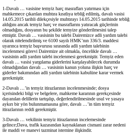
1-Davalı … vasisine temyiz harç masrafları yatırması için
mahkemece çıkarılan muhtıra kısıtlıya tebliğ edilmiş, davalı vasisi
14.05.2015 tarihli dilekçesiyle muhtırayı 14.05.2015 tarihinde tebliğ
aldığını ancak temyiz harç ve masraflarını yatıracak güçlerinin
olmadığını, dosyanın bu şekilde temyize gönderilmesini talep
etmiştir. Davalı … vasisinin bu talebi Dairemizce adli yardım talebi
olarak nitelendirilmiş ve 6100 sayılı HMK’nın 336/3. maddesi
uyarınca temyiz başvurusu sırasında adli yardım talebinin
incelenmesi görevi Dairemize ait olmakla, öncelikle davalı …
vasisinin adli yardım talebi incelenmesi gerekmiştir. Temyiz eden
davalı … vasisi yargılama giderlerini karşılayabilecek durumda
olmadığından davalı … vasisinin kanun yoluna ilişkin harç ve
giderler bakımından adli yardım talebinin kabulüne karar vermek
gerekmiştir.
2-Davalı …’in temyiz itirazlarının incelenmesinde; dosya
içerisindeki bilgi ve belgelere, mahkeme kararının gerekçesinde
dayanılan delillerin tartışılıp, değerlendirilmesinde usul ve yasaya
aykırı bir yön bulunmamasına göre, davalı …’in tüm temyiz
itirazlarının reddi gerekmiştir.
3-Davalı … vekilinin temyiz itirazlarının incelemesinde
gelince;Dava, trafik kazasından kaynaklanan cismani zarar nedeni
ile maddi ve manevi tazminat istemine ilişkindir.