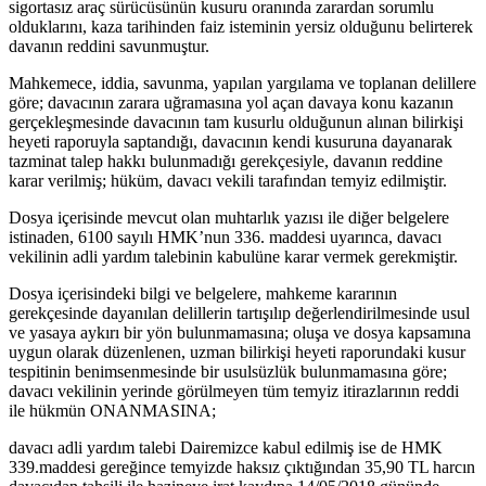
sigortasız araç sürücüsünün kusuru oranında zarardan sorumlu
olduklarını, kaza tarihinden faiz isteminin yersiz olduğunu belirterek
davanın reddini savunmuştur.
Mahkemece, iddia, savunma, yapılan yargılama ve toplanan delillere
göre; davacının zarara uğramasına yol açan davaya konu kazanın
gerçekleşmesinde davacının tam kusurlu olduğunun alınan bilirkişi
heyeti raporuyla saptandığı, davacının kendi kusuruna dayanarak
tazminat talep hakkı bulunmadığı gerekçesiyle, davanın reddine
karar verilmiş; hüküm, davacı vekili tarafından temyiz edilmiştir.
Dosya içerisinde mevcut olan muhtarlık yazısı ile diğer belgelere
istinaden, 6100 sayılı HMK’nun 336. maddesi uyarınca, davacı
vekilinin adli yardım talebinin kabulüne karar vermek gerekmiştir.
Dosya içerisindeki bilgi ve belgelere, mahkeme kararının
gerekçesinde dayanılan delillerin tartışılıp değerlendirilmesinde usul
ve yasaya aykırı bir yön bulunmamasına; oluşa ve dosya kapsamına
uygun olarak düzenlenen, uzman bilirkişi heyeti raporundaki kusur
tespitinin benimsenmesinde bir usulsüzlük bulunmamasına göre;
davacı vekilinin yerinde görülmeyen tüm temyiz itirazlarının reddi
ile hükmün ONANMASINA;
davacı adli yardım talebi Dairemizce kabul edilmiş ise de HMK
339.maddesi gereğince temyizde haksız çıktığından 35,90 TL harcın