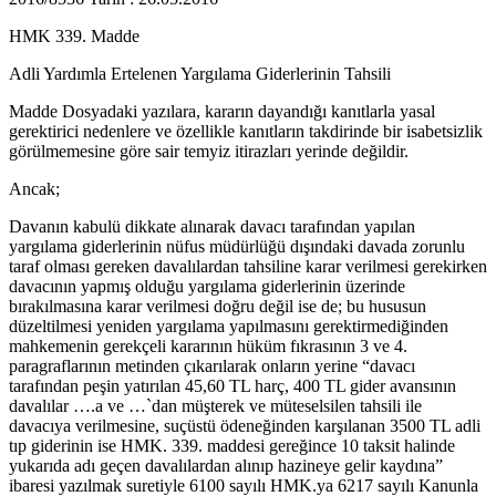
HMK 339. Madde
Adli Yardımla Ertelenen Yargılama Giderlerinin Tahsili
Madde Dosyadaki yazılara, kararın dayandığı kanıtlarla yasal
gerektirici nedenlere ve özellikle kanıtların takdirinde bir isabetsizlik
görülmemesine göre sair temyiz itirazları yerinde değildir.
Ancak;
Davanın kabulü dikkate alınarak davacı tarafından yapılan
yargılama giderlerinin nüfus müdürlüğü dışındaki davada zorunlu
taraf olması gereken davalılardan tahsiline karar verilmesi gerekirken
davacının yapmış olduğu yargılama giderlerinin üzerinde
bırakılmasına karar verilmesi doğru değil ise de; bu hususun
düzeltilmesi yeniden yargılama yapılmasını gerektirmediğinden
mahkemenin gerekçeli kararının hüküm fıkrasının 3 ve 4.
paragraflarının metinden çıkarılarak onların yerine “davacı
tarafından peşin yatırılan 45,60 TL harç, 400 TL gider avansının
davalılar ….a ve …`dan müşterek ve müteselsilen tahsili ile
davacıya verilmesine, suçüstü ödeneğinden karşılanan 3500 TL adli
tıp giderinin ise HMK. 339. maddesi gereğince 10 taksit halinde
yukarıda adı geçen davalılardan alınıp hazineye gelir kaydına”
ibaresi yazılmak suretiyle 6100 sayılı HMK.ya 6217 sayılı Kanunla