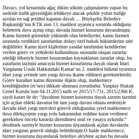
Davacı, yol kenarında ağaç dikim söküm çalışmalarını yapan bu
nedenle trafik güvenliğini tehlikeye atacak şekilde yolun trafiğe
ayrılan en sağ şeridini kapatan davalı … Büykşehir Belediye
Başkanlığı’nın KTK.nun 13. maddesi uyarınca sorumlu olduğunu
belirterek dava açmış olup, davada hizmet kusuruna dayanılmıştır.
Kamu hizmeti görmekle yükümlü olan belediyeler, kamu hizmeti
sırasında verdikleri zararlardan dolayı özel hukuk hükümlerine tabi
değildirler. Kamu tüzel kişilerinin yasalar tarafından kendilerine
verilen görev ve yetkilerin kullanılması sırasında oluşan zararlar
niteliği itibariyle hizmet kusurundan kaynaklanan zararlar olup, bu
zararların tazmini amacıyla hizmet kusurlarına dayalı olarak İdari
Yargılama Usulü Hakkındaki Kanun’un 2. maddesi hükmü uyarınca
idari yargı yerinde tam yargı davası ikame edilmesi gerekmektedir.
Görev kuralları kamu düzenine ilişkin olup, mahkemece
kendiliğinden (re’sen) dikkate alınması zorunludur. Yargıtay Hukuk
Genel Kurulu’nun 04.11.2015 tarih ve 2015/17-731, 2015/2366 K.
sayılı kararı ile de; “davalının hizmet kusuruna dayalı zararın tazmini
için açılan eldeki davanın bir tam yargı davası olması nedeniyle
davada idari yargı mercileri görevli olduğundan yerel mahkemece
dava dilekçesinin yargı yolu bakımından reddine karar verilmesi
gerekirken önceki kararda direnilmesi usul ve yasaya aykırıdır.”
denilmek suretiyle hizmet kusuruna dayanılarak açılan davalarda
idari yargının görevli olduğu belirtilmiştir.O halde mahkemece,
hizmet kusuruna dayanılarak belediye aleyhine açılan bu davada