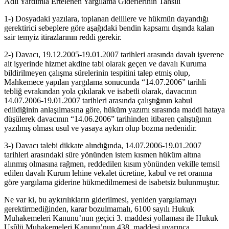
Adli Yardımla Ertelenen Yargılama Giderlerinin Tahsili
1-) Dosyadaki yazılara, toplanan delillere ve hükmün dayandığı
gerektirici sebeplere göre aşağıdaki bendin kapsamı dışında kalan
sair temyiz itirazlarının reddi gerekir.
2-) Davacı, 19.12.2005-19.01.2007 tarihleri arasında davalı işverene
ait işyerinde hizmet akdine tabi olarak geçen ve davalı Kuruma
bildirilmeyen çalışma sürelerinin tespitini talep etmiş olup,
Mahkemece yapılan yargılama sonucunda “14.07.2006” tarihli
tebliğ evrakından yola çıkılarak ve isabetli olarak, davacının
14.07.2006-19.01.2007 tarihleri arasında çalıştığının kabul
edildiğinin anlaşılmasına göre, hüküm yazımı sırasında maddi hataya
düşülerek davacının “14.06.2006” tarihinden itibaren çalıştığının
yazılmış olması usul ve yasaya aykırı olup bozma nedenidir.
3-) Davacı talebi dikkate alındığında, 14.07.2006-19.01.2007
tarihleri arasındaki süre yönünden istem kısmen hüküm altına
alınmış olmasına rağmen, reddedilen kısım yönünden vekille temsil
edilen davalı Kurum lehine vekalet ücretine, kabul ve ret oranına
göre yargılama giderine hükmedilmemesi de isabetsiz bulunmuştur.
Ne var ki, bu aykırılıkların giderilmesi, yeniden yargılamayı
gerektirmediğinden, karar bozulmamalı, 6100 sayılı Hukuk
Muhakemeleri Kanunu’nun geçici 3. maddesi yollaması ile Hukuk
Usûlü Muhakemeleri Kanunu’nun 438. maddesi uyarınca