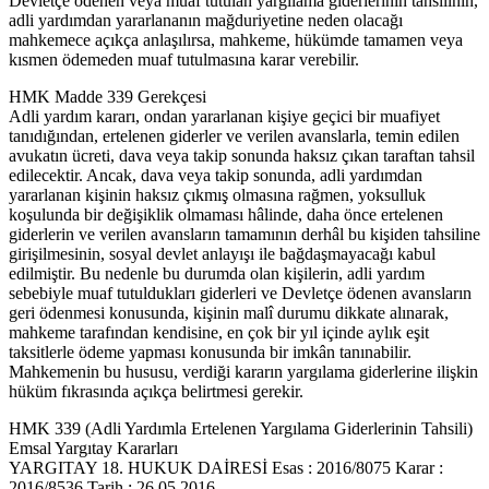
Devletçe ödenen veya muaf tutulan yargılama giderlerinin tahsilinin,
adli yardımdan yararlananın mağduriyetine neden olacağı
mahkemece açıkça anlaşılırsa, mahkeme, hükümde tamamen veya
kısmen ödemeden muaf tutulmasına karar verebilir.
HMK Madde 339 Gerekçesi
Adli yardım kararı, ondan yararlanan kişiye geçici bir muafiyet
tanıdığından, ertelenen giderler ve verilen avanslarla, temin edilen
avukatın ücreti, dava veya takip sonunda haksız çıkan taraftan tahsil
edilecektir. Ancak, dava veya takip sonunda, adli yardımdan
yararlanan kişinin haksız çıkmış olmasına rağmen, yoksulluk
koşulunda bir değişiklik olmaması hâlinde, daha önce ertelenen
giderlerin ve verilen avansların tamamının derhâl bu kişiden tahsiline
girişilmesinin, sosyal devlet anlayışı ile bağdaşmayacağı kabul
edilmiştir. Bu nedenle bu durumda olan kişilerin, adli yardım
sebebiyle muaf tutuldukları giderleri ve Devletçe ödenen avansların
geri ödenmesi konusunda, kişinin malî durumu dikkate alınarak,
mahkeme tarafından kendisine, en çok bir yıl içinde aylık eşit
taksitlerle ödeme yapması konusunda bir imkân tanınabilir.
Mahkemenin bu hususu, verdiği kararın yargılama giderlerine ilişkin
hüküm fıkrasında açıkça belirtmesi gerekir.
HMK 339 (Adli Yardımla Ertelenen Yargılama Giderlerinin Tahsili)
Emsal Yargıtay Kararları
YARGITAY 18. HUKUK DAİRESİ Esas : 2016/8075 Karar :
2016/8536 Tarih : 26.05.2016