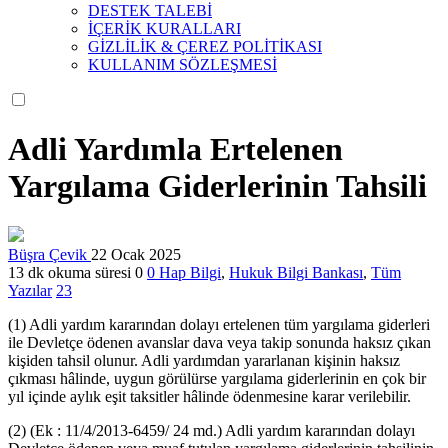
DESTEK TALEBİ
İÇERİK KURALLARI
GİZLİLİK & ÇEREZ POLİTİKASI
KULLANIM SÖZLEŞMESİ
Adli Yardımla Ertelenen
Yargılama Giderlerinin Tahsili
Büşra Çevik
22 Ocak 2025
13 dk okuma süresi
0
0
Hap Bilgi
,
Hukuk Bilgi Bankası
,
Tüm
Yazılar
23
(1) Adli yardım kararından dolayı ertelenen tüm yargılama giderleri
ile Devletçe ödenen avanslar dava veya takip sonunda haksız çıkan
kişiden tahsil olunur. Adli yardımdan yararlanan kişinin haksız
çıkması hâlinde, uygun görülürse yargılama giderlerinin en çok bir
yıl içinde aylık eşit taksitler hâlinde ödenmesine karar verilebilir.
(2) (Ek : 11/4/2013-6459/ 24 md.) Adli yardım kararından dolayı