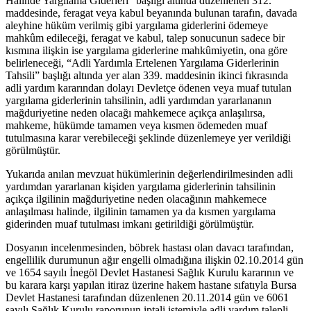
Halinde Yargılama Giderleri” başlığı altında düzenlenen 312.
maddesinde, feragat veya kabul beyanında bulunan tarafın, davada
aleyhine hüküm verilmiş gibi yargılama giderlerini ödemeye
mahkûm edileceği, feragat ve kabul, talep sonucunun sadece bir
kısmına ilişkin ise yargılama giderlerine mahkûmiyetin, ona göre
belirleneceği, “Adli Yardımla Ertelenen Yargılama Giderlerinin
Tahsili” başlığı altında yer alan 339. maddesinin ikinci fıkrasında
adli yardım kararından dolayı Devletçe ödenen veya muaf tutulan
yargılama giderlerinin tahsilinin, adli yardımdan yararlananın
mağduriyetine neden olacağı mahkemece açıkça anlaşılırsa,
mahkeme, hükümde tamamen veya kısmen ödemeden muaf
tutulmasına karar verebileceği şeklinde düzenlemeye yer verildiği
görülmüştür.
Yukarıda anılan mevzuat hükümlerinin değerlendirilmesinden adli
yardımdan yararlanan kişiden yargılama giderlerinin tahsilinin
açıkça ilgilinin mağduriyetine neden olacağının mahkemece
anlaşılması halinde, ilgilinin tamamen ya da kısmen yargılama
giderinden muaf tutulması imkanı getirildiği görülmüştür.
Dosyanın incelenmesinden, böbrek hastası olan davacı tarafından,
engellilik durumunun ağır engelli olmadığına ilişkin 02.10.2014 gün
ve 1654 sayılı İnegöl Devlet Hastanesi Sağlık Kurulu kararının ve
bu karara karşı yapılan itiraz üzerine hakem hastane sıfatıyla Bursa
Devlet Hastanesi tarafından düzenlenen 20.11.2014 gün ve 6061
sayılı Sağlık Kurulu raporunun iptali istemiyle adli yardım talepli