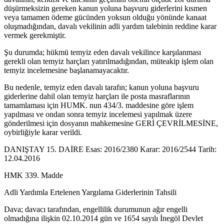
düşürmeksizin gereken kanun yoluna başvuru giderlerini kısmen
veya tamamen ödeme gücünden yoksun olduğu yönünde kanaat
oluşmadığından, davalı vekilinin adli yardım talebinin reddine karar
vermek gerekmiştir.
Şu durumda; hükmü temyiz eden davalı vekilince karşılanması
gerekli olan temyiz harçları yatırılmadığından, müteakip işlem olan
temyiz incelemesine başlanamayacaktır.
Bu nedenle, temyiz eden davalı tarafın; kanun yoluna başvuru
giderlerine dahil olan temyiz harçları ile posta masraflarının
tamamlaması için HUMK. nun 434/3. maddesine göre işlem
yapılması ve ondan sonra temyiz incelemesi yapılmak üzere
gönderilmesi için dosyanın mahkemesine GERİ ÇEVRİLMESİNE,
oybirliğiyle karar verildi.
DANIŞTAY 15. DAİRE Esas: 2016/2380 Karar: 2016/2544 Tarih:
12.04.2016
HMK 339. Madde
Adli Yardımla Ertelenen Yargılama Giderlerinin Tahsili
Dava; davacı tarafından, engellilik durumunun ağır engelli
olmadığına ilişkin 02.10.2014 gün ve 1654 sayılı İnegöl Devlet