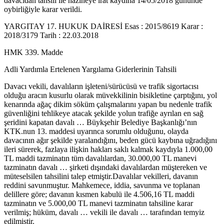
davacıdan tahsili ile hazineye irat kaydına 14/05/2018 gününde
oybirliğiyle karar verildi.
YARGITAY 17. HUKUK DAİRESİ Esas : 2015/8619 Karar :
2018/3179 Tarih : 22.03.2018
HMK 339. Madde
Adli Yardımla Ertelenen Yargılama Giderlerinin Tahsili
Davacı vekili, davalıların işleteni/sürücüsü ve trafik sigortacısı
olduğu aracın kusurlu olarak müvekkilinin bisikletine çarptığını, yol
kenarında ağaç dikim söküm çalışmalarını yapan bu nedenle trafik
güvenliğini tehlikeye atacak şekilde yolun trafiğe ayrılan en sağ
şeridini kapatan davalı … Büykşehir Belediye Başkanlığı’nın
KTK.nun 13. maddesi uyarınca sorumlu olduğunu, olayda
davacının ağır şekilde yaralandığını, beden gücü kaybına uğradığını
ileri sürerek, fazlaya ilişkin hakları saklı kalmak kaydıyla 1.000,00
TL maddi tazminatın tüm davalılardan, 30.000,00 TL manevi
tazminatın davalı … şirketi dışındaki davalılardan müştereken ve
müteselsilen tahsilini talep etmiştir.Davalılar vekilleri, davanın
reddini savunmuştur. Mahkemece, iddia, savunma ve toplanan
delillere göre; davanın kısmen kabulü ile 4.506,16 TL maddi
tazminatın ve 5.000,00 TL manevi tazminatın tahsiline karar
verilmiş; hüküm, davalı … vekili ile davalı … tarafından temyiz
edilmiştir.