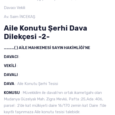
Davacı Vekili
Av. Saim İNCEKAŞ
Aile Konutu Şerhi Dava
Dilekçesi -2-
…………( ) AİLE MAHKEMESİ SAYIN HAKİMLİĞİ’NE
DAVACI
:
VEKİLİ
:
DAVALI
:
DAVA
: Aile Konutu Şerhi Tesisi
KONUSU
: Müvekkilim ile davalı’nın ortak ikametgahı olan
Mudanya Güzelyalı Mah. Zigra Mevkii, Pafta :25,Ada :406,
parsel : 2’de kat mülkiyeti daire 16/170 zemin kat Daire :1’de
kayıtlı taşınmaza Aile konutu tesisi talebidir.