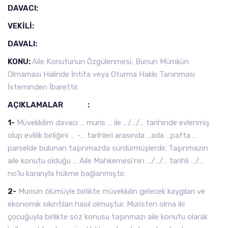
DAVACI:
VEKİLİ:
DAVALI:
KONU:
Aile Konutunun Özgülenmesi, Bunun Mümkün
Olmaması Halinde İntifa veya Oturma Hakkı Tanınması
İsteminden İbarettir.
AÇIKLAMALAR :
1-
Müvekkilim davacı … muris … ile …/…/… tarihinde evlenmiş
olup evlilik birliğini … -… tarihleri arasında …ada …pafta …
parselde bulunan taşınmazda sürdürmüşlerdir. Taşınmazın
aile konutu olduğu … Aile Mahkemesi’nin …/…/… tarihli …/…
no’lu kararıyla hükme bağlanmıştır.
2-
Murisin ölümüyle birlikte müvekkilin gelecek kaygıları ve
ekonomik sıkıntıları hasıl olmuştur. Muristen olma iki
çocuğuyla birlikte söz konusu taşınmazı aile konutu olarak