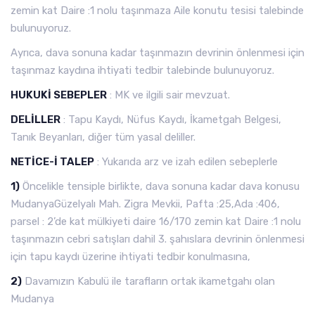
zemin kat Daire :1 nolu taşınmaza Aile konutu tesisi talebinde
bulunuyoruz.
Ayrıca, dava sonuna kadar taşınmazın devrinin önlenmesi için
taşınmaz kaydına ihtiyati tedbir talebinde bulunuyoruz.
HUKUKİ SEBEPLER
: MK ve ilgili sair mevzuat.
DELİLLER
: Tapu Kaydı, Nüfus Kaydı, İkametgah Belgesi,
Tanık Beyanları, diğer tüm yasal deliller.
NETİCE-İ TALEP
: Yukarıda arz ve izah edilen sebeplerle
1)
Öncelikle tensiple birlikte, dava sonuna kadar dava konusu
MudanyaGüzelyalı Mah. Zigra Mevkii, Pafta :25,Ada :406,
parsel : 2’de kat mülkiyeti daire 16/170 zemin kat Daire :1 nolu
taşınmazın cebri satışları dahil 3. şahıslara devrinin önlenmesi
için tapu kaydı üzerine ihtiyati tedbir konulmasına,
2)
Davamızın Kabulü ile tarafların ortak ikametgahı olan
Mudanya