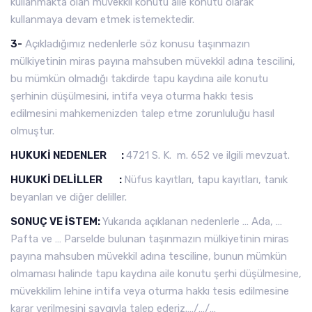
kullanmakta olan müvekkil konutu aile konutu olarak
kullanmaya devam etmek istemektedir.
3-
Açıkladığımız nedenlerle söz konusu taşınmazın
mülkiyetinin miras payına mahsuben müvekkil adına tescilini,
bu mümkün olmadığı takdirde tapu kaydına aile konutu
şerhinin düşülmesini, intifa veya oturma hakkı tesis
edilmesini mahkemenizden talep etme zorunluluğu hasıl
olmuştur.
HUKUKİ NEDENLER :
4721 S. K. m. 652 ve ilgili mevzuat.
HUKUKİ DELİLLER :
Nüfus kayıtları, tapu kayıtları, tanık
beyanları ve diğer deliller.
SONUÇ VE İSTEM:
Yukarıda açıklanan nedenlerle … Ada, …
Pafta ve … Parselde bulunan taşınmazın mülkiyetinin miras
payına mahsuben müvekkil adına tesciline, bunun mümkün
olmaması halinde tapu kaydına aile konutu şerhi düşülmesine,
müvekkilim lehine intifa veya oturma hakkı tesis edilmesine
karar verilmesini saygıyla talep ederiz.…/…/…