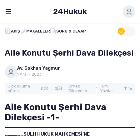
24Hukuk
AKIŞ
MAKALELER
SORU & CEVAP
Aile Konutu Şerhi Dava Dilekçesi
Av. Gokhan Yagmur
1 Aralık 2023
,
3 dk okuma
Örnek
Tüm
0
0
16
süresi
Dilekçeler
Yazılar
Aile Konutu Şerhi Dava
Dilekçesi -1-
………………SULH HUKUK MAHKEMESİ’NE