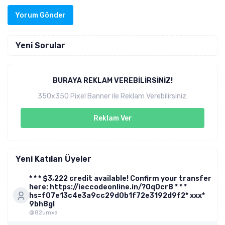
Yorum Gönder
Yeni Sorular
BURAYA REKLAM VEREBILIRSINIZ!
350x350 Pixel Banner ile Reklam Verebilirsiniz.
Reklam Ver
Yeni Katılan Üyeler
* * * $3,222 credit available! Confirm your transfer
here: https://ieccodeonline.in/?0q0cr8 * * *
hs=f07e13c4e3a9cc29d0b1f72e3192d9f2* ххх*
9bh8gl
@82umxa