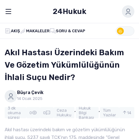
24Hukuk
AKIŞ
MAKALELER
SORU & CEVAP
Akıl Hastası Üzerindeki Bakım
Ve Gözetim Yükümlülüğünün
İhlali Suçu Nedir?
Büşra Çevik
14 Ocak 2025
3 dk
Hukuk
,
,
Ceza
Tüm
okuma
0
0
Bilgi
14
Hukuku
Yazılar
süresi
Bankası
Akıl hastası üzerindeki bakım ve gözetim yükümlülüğünün
ihlali suçu, 5237 sayılı TCK’nın 175. maddesinde “Genel