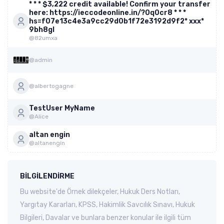
* * * $3,222 credit available! Confirm your transfer
here: https://ieccodeonline.in/?0q0cr8 * * *
hs=f07e13c4e3a9cc29d0b1f72e3192d9f2* ххх*
9bh8gl
@82umxa
@admin
@albertogagne
TestUser MyName
@Alice
altan engin
@altanengin
BILGILENDIRME
Bu website'de Örnek dilekçeler, Hukuk Ders Notları,
Yargıtay Kararları, KPSS, Hakimlik Savcılık Sınavı, Hukuk
Bilgileri, Davalar ve bunlara benzer konular ile ilgili tüm