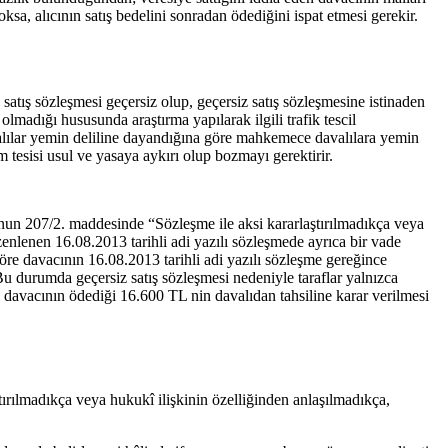
ksa, alıcının satış bedelini sonradan ödediğini ispat etmesi gerekir.
satış sözleşmesi geçersiz olup, geçersiz satış sözleşmesine istinaden
lmadığı hususunda araştırma yapılarak ilgili trafik tescil
davalılar yemin deliline dayandığına göre mahkemece davalılara yemin
m tesisi usul ve yasaya aykırı olup bozmayı gerektirir.
unun 207/2. maddesinde “Sözleşme ile aksi kararlaştırılmadıkça veya
zenlenen 16.08.2013 tarihli adi yazılı sözleşmede ayrıca bir vade
öre davacının 16.08.2013 tarihli adi yazılı sözleşme gereğince
Bu durumda geçersiz satış sözleşmesi nedeniyle taraflar yalnızca
de davacının ödediği 16.600 TL nin davalıdan tahsiline karar verilmesi
ırılmadıkça veya hukukî ilişkinin özelliğinden anlaşılmadıkça,