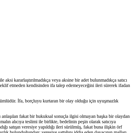
aksi kararlaştırılmadıkça veya aksine bir adet bulunmadıkça satıcı
i teklif etmeden kendisinden ifa talep edemeyeceğini ileri sürerek ifadan
mlüdür. İfa, borçluyu kurtaran bir olay olduğu için uyuşmazlık
anlaşılan fakat bir hukuksal sonuçla ilgisi olmayan başka bir olaydan
ın alıcıya teslimi ile birlikte, bedelinin peşin olarak satıcıya
ığı satışın veresiye yapıldığı ileri sürülmüş, fakat buna ilişkin örf
zlık bulunduğundan; veresiye sattığını iddia eden davacının malları