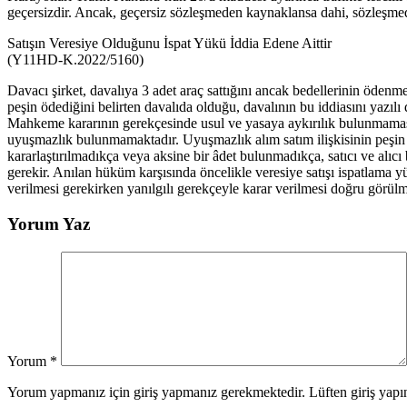
geçersizdir. Ancak, geçersiz sözleşmeden kaynaklansa dahi, sözleşm
Satışın Veresiye Olduğunu İspat Yükü İddia Edene Aittir
(Y11HD-K.2022/5160)
Davacı şirket, davalıya 3 adet araç sattığını ancak bedellerinin ödenm
peşin ödediğini belirten davalıda olduğu, davalının bu iddiasını yazı
Mahkeme kararının gerekçesinde usul ve yasaya aykırılık bulunmamasına 
uyuşmazlık bulunmamaktadır. Uyuşmazlık alım satım ilişkisinin peşin 
kararlaştırılmadıkça veya aksine bir âdet bulunmadıkça, satıcı ve alı
gerekir. Anılan hüküm karşısında öncelikle veresiye satışı ispatlama y
verilmesi gerekirken yanılgılı gerekçeyle karar verilmesi doğru görülm
Yorum Yaz
Yorum
*
Yorum yapmanız için giriş yapmanız gerekmektedir. Lüften giriş yapın