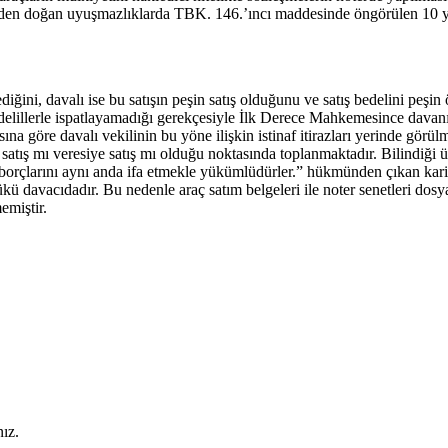
eden doğan uyuşmazlıklarda TBK. 146.’ıncı maddesinde öngörülen 10 yı
ediğini, davalı ise bu satışın peşin satış olduğunu ve satış bedelini pe
lı delillerle ispatlayamadığı gerekçesiyle İlk Derece Mahkemesince dava
göre davalı vekilinin bu yöne ilişkin istinaf itirazları yerinde görülm
satış mı veresiye satış mı olduğu noktasında toplanmaktadır. Bilindiğ
cı borçlarını aynı anda ifa etmekle yükümlüdürler.” hükmünden çıkan ka
ükü davacıdadır. Bu nedenle araç satım belgeleri ile noter senetleri do
emiştir.
ız.