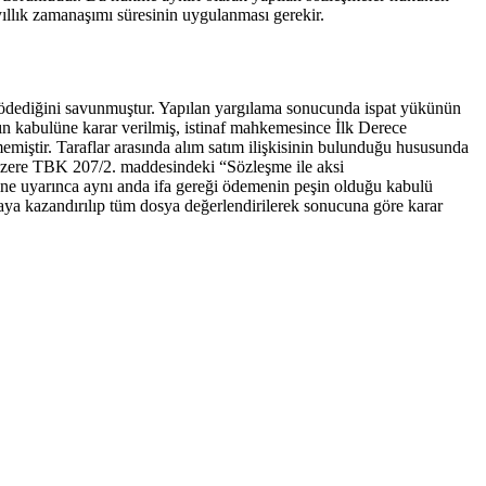
llık zamanaşımı süresinin uygulanması gerekir.
şin ödediğini savunmuştur. Yapılan yargılama sonucunda ispat yükünün
nın kabulüne karar verilmiş, istinaf mahkemesince İlk Derece
emiştir. Taraflar arasında alım satım ilişkisinin bulunduğu hususunda
i üzere TBK 207/2. maddesindeki “Sözleşme ile aksi
rine uyarınca aynı anda ifa gereği ödemenin peşin olduğu kabulü
syaya kazandırılıp tüm dosya değerlendirilerek sonucuna göre karar