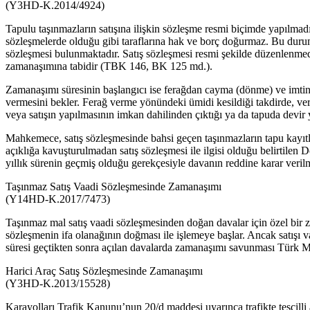
(Y3HD-K.2014/4924)
Tapulu taşınmazların satışına ilişkin sözleşme resmi biçimde yapı
sözleşmelerde olduğu gibi taraflarına hak ve borç doğurmaz. Bu durumda t
sözleşmesi bulunmaktadır. Satış sözleşmesi resmi şekilde düzenlenmediğ
zamanaşımına tabidir (TBK 146, BK 125 md.).
Zamanaşımı süresinin başlangıcı ise ferağdan cayma (dönme) ve imtina t
vermesini bekler. Ferağ verme yönündeki ümidi kesildiği takdirde, verd
veya satışın yapılmasının imkan dahilinden çıktığı ya da tapuda devir
Mahkemece, satış sözleşmesinde bahsi geçen taşınmazların tapu kayıtl
açıklığa kavuşturulmadan satış sözleşmesi ile ilgisi olduğu belirtilen 
yıllık sürenin geçmiş olduğu gerekçesiyle davanın reddine karar veril
Taşınmaz Satış Vaadi Sözleşmesinde Zamanaşımı
(Y14HD-K.2017/7473)
Taşınmaz mal satış vaadi sözleşmesinden doğan davalar için özel bi
sözleşmenin ifa olanağının doğması ile işlemeye başlar. Ancak satışı va
süresi geçtikten sonra açılan davalarda zamanaşımı savunması Türk
Harici Araç Satış Sözleşmesinde Zamanaşımı
(Y3HD-K.2013/15528)
Karayolları Trafik Kanunu’nun 20/d maddesi uyarınca trafikte tescilli