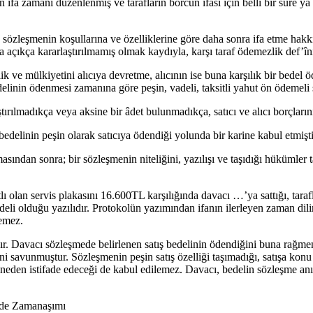
a zamanı düzenlenmiş ve tarafların borcun ifası için belli bir süre ya
, sözleşmenin koşullarına ve özelliklerine göre daha sonra ifa etme hakk
 açıkça kararlaştırılmamış olmak kaydıyla, karşı taraf ödemezlik def’îni 
lik ve mülkiyetini alıcıya devretme, alıcının ise buna karşılık bir bede
elinin ödenmesi zamanına göre peşin, vadeli, taksitli yahut ön ödemeli sö
tırılmadıkça veya aksine bir âdet bulunmadıkça, satıcı ve alıcı borçları
bedelinin peşin olarak satıcıya ödendiği yolunda bir karine kabul etmişti
sından sonra; bir sözleşmenin niteliğini, yazılışı ve taşıdığı hükümler
 olan servis plakasını 16.600TL karşılığında davacı …’ya sattığı, taraf
i olduğu yazılıdır. Protokolün yazımından ifanın ilerleyen zaman dilimi
emez.
avacı sözleşmede belirlenen satış bedelinin ödendiğini buna rağmen p
ni savunmuştur. Sözleşmenin peşin satış özelliği taşımadığı, satışa konu
den istifade edeceği de kabul edilemez. Davacı, bedelin sözleşme anınd
inde Zamanaşımı