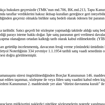
lmadıkça hukuken geçersizdir (TMK’nun md.706, BK.md.213, Tapu Kanu
araflar verdiklerini haksız iktisap kuralları gereğince geri isteyebilirler
inden geçersiz olmakla birlikte satış bedeli olarak ödenen bir paranın f
arihidir. Satıcı geçerli bir sözleşme yapmadığı taktirde aldığı satış bed
iği parayı isteme hakkı doğar. İşte satış parasının geri verilmesi daval
 yapma olanağının ortadan kalktığı tarih olarak kabul edilmektedir. (Yİ
arı getirtilip incelenmemiş, davacının ferağ verme yönündeki ümidinin 
Dörtyol Noterliğinin 334 yevmiye 1.1.1954 tarihli satış vaadi senedinin o
mesi doğru görülmemiştir.
r zamanaşımı süresi öngörülmediğinden Borçlar Kanununun 146. maddesi
at edilen taşınmaz, sözleşme ile veya fiilen satış vaadini kabul eden kiş
 Medeni Kanununun 2. maddesinde yer alan “dürüst davranma kuralı” i
 araçların mülkiyetini nakledici nitelikte sözleşmelerin noterde yapılm