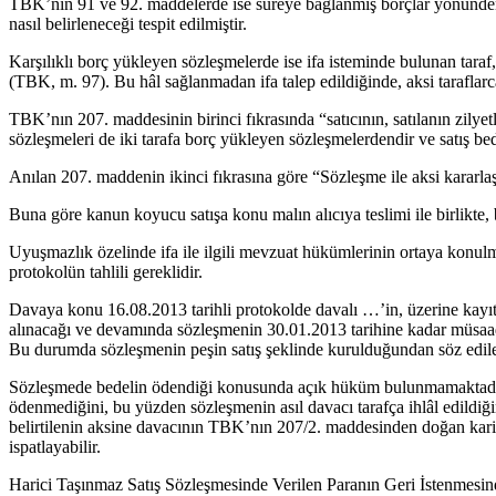
TBK’nın 91 ve 92. maddelerde ise süreye bağlanmış borçlar yönünden if
nasıl belirleneceği tespit edilmiştir.
Karşılıklı borç yükleyen sözleşmelerde ise ifa isteminde bulunan taraf
(TBK, m. 97). Bu hâl sağlanmadan ifa talep edildiğinde, aksi taraflarca
TBK’nın 207. maddesinin birinci fıkrasında “satıcının, satılanın zilyet
sözleşmeleri de iki tarafa borç yükleyen sözleşmelerdendir ve satış bed
Anılan 207. maddenin ikinci fıkrasına göre “Sözleşme ile aksi kararlaş
Buna göre kanun koyucu satışa konu malın alıcıya teslimi ile birlikte, 
Uyuşmazlık özelinde ifa ile ilgili mevzuat hükümlerinin ortaya konulma
protokolün tahlili gereklidir.
Davaya konu 16.08.2013 tarihli protokolde davalı …’in, üzerine kayıtlı
alınacağı ve devamında sözleşmenin 30.01.2013 tarihine kadar müsaadel
Bu durumda sözleşmenin peşin satış şeklinde kurulduğundan söz edil
Sözleşmede bedelin ödendiği konusunda açık hüküm bulunmamaktadır. D
ödenmediğini, bu yüzden sözleşmenin asıl davacı tarafça ihlâl edildiği
belirtilenin aksine davacının TBK’nın 207/2. maddesinden doğan karine
ispatlayabilir.
Harici Taşınmaz Satış Sözleşmesinde Verilen Paranın Geri İstenmes