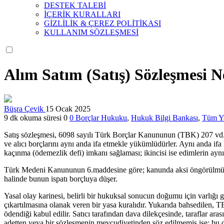
DESTEK TALEBİ
İÇERİK KURALLARI
GİZLİLİK & ÇEREZ POLİTİKASI
KULLANIM SÖZLEŞMESİ
Alım Satım (Satış) Sözleşmesi N
Büşra Çevik
15 Ocak 2025
9 dk okuma süresi
0
0
Borçlar Hukuku
,
Hukuk Bilgi Bankası
,
Tüm Ya
Satış sözleşmesi, 6098 sayılı Türk Borçlar Kanununun (TBK) 207 vd. 
ve alıcı borçlarını aynı anda ifa etmekle yükümlüdürler. Aynı anda ifa ku
kaçınma (ödemezlik defi) imkanı sağlaması; ikincisi ise edimlerin aynı 
Türk Medeni Kanununun 6.maddesine göre; kanunda aksi öngörülmüş olm
halinde bunun ispatı borçluya düşer.
Yasal olay karinesi, belirli bir hukuksal sonucun doğumu için varlığı
çıkartılmasına olanak veren bir yasa kuralıdır. Yukarıda bahsedilen, TB
ödendiği kabul edilir. Satıcı tarafından dava dilekçesinde, taraflar ara
adetten veya bir sözleşmenin mevcudiyetinden söz edilmemiş ise; bu d