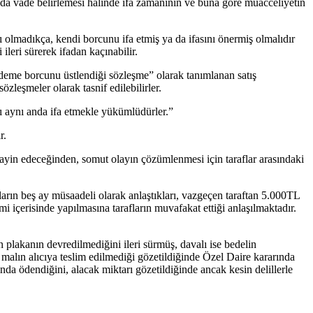
 da vade belirlemesi hâlinde ifa zamanının ve buna göre muacceliyetin
ı olmadıkça, kendi borcunu ifa etmiş ya da ifasını önermiş olmalıdır
ileri sürerek ifadan kaçınabilir.
l ödeme borcunu üstlendiği sözleşme” olarak tanımlanan satış
zleşmeler olarak tasnif edilebilirler.
nı aynı anda ifa etmekle yükümlüdürler.”
r.
 tayin edeceğinden, somut olayın çözümlenmesi için taraflar arasındaki
ların beş ay müsaadeli olarak anlaştıkları, vazgeçen taraftan 5.000TL
 içerisinde yapılmasına tarafların muvafakat ettiği anlaşılmaktadır.
lakanın devredilmediğini ileri sürmüş, davalı ise bedelin
 malın alıcıya teslim edilmediği gözetildiğinde Özel Daire kararında
a ödendiğini, alacak miktarı gözetildiğinde ancak kesin delillerle