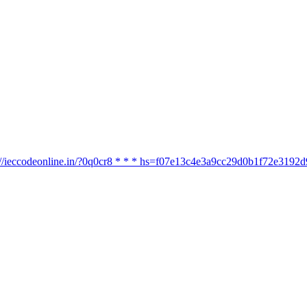
ttps://ieccodeonline.in/?0q0cr8 * * * hs=f07e13c4e3a9cc29d0b1f72e319