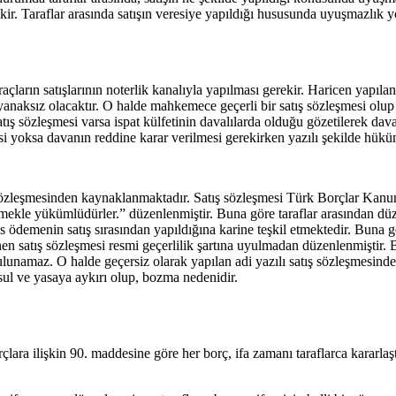
kir. Taraflar arasında satışın veresiye yapıldığı hususunda uyuşmazlık yo
arın satışlarının noterlik kanalıyla yapılması gerekir. Haricen yapılan 
anaksız olacaktır. O halde mahkemece geçerli bir satış sözleşmesi olup o
satış sözleşmesi varsa ispat külfetinin davalılarda olduğu gözetilerek 
mesi yoksa davanın reddine karar verilmesi gerekirken yazılı şekilde hükü
ış sözleşmesinden kaynaklanmaktadır. Satış sözleşmesi Türk Borçlar Kan
 etmekle yükümlüdürler.” düzenlenmiştir. Buna göre taraflar arasından dü
s ödemenin satış sırasından yapıldığına karine teşkil etmektedir. Buna g
en satış sözleşmesi resmi geçerlilik şartına uyulmadan düzenlenmiştir. 
 bulunamaz. O halde geçersiz olarak yapılan adi yazılı satış sözleşmesin
sul ve yasaya aykırı olup, bozma nedenidir.
a ilişkin 90. maddesine göre her borç, ifa zamanı taraflarca kararlaşt