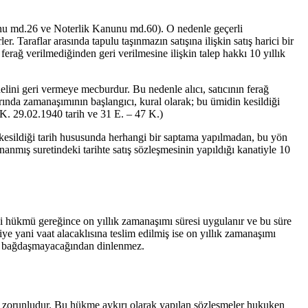
nu md.26 ve Noterlik Kanunu md.60). O nedenle geçerli
. Taraflar arasında tapulu taşınmazın satışına ilişkin satış harici bir
erağ verilmediğinden geri verilmesine ilişkin talep hakkı 10 yıllık
elini geri vermeye mecburdur. Bu nedenle alıcı, satıcının ferağ
arında zamanaşımının başlangıcı, kural olarak; bu ümidin kesildiği
BK. 29.02.1940 tarih ve 31 E. – 47 K.)
kesildiği tarih hususunda herhangi bir saptama yapılmadan, bu yön
nanmış suretindeki tarihte satış sözleşmesinin yapıldığı kanatiyle 10
 hükmü gereğince on yıllık zamanaşımı süresi uygulanır ve bu süre
iye yani vaat alacaklısına teslim edilmiş ise on yıllık zamanaşımı
le bağdaşmayacağından dinlenmez.
ası zorunludur. Bu hükme aykırı olarak yapılan sözleşmeler hukuken