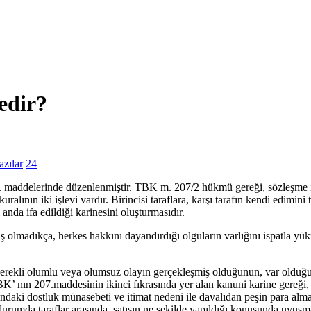
edir?
zılar
24
maddelerinde düzenlenmiştir. TBK m. 207/2 hükmü gereği, sözleşme ile 
ralının iki işlevi vardır. Birincisi taraflara, karşı tarafın kendi edimin
anda ifa edildiği karinesini oluşturmasıdır.
adıkça, herkes hakkını dayandırdığı olguların varlığını ispatla yükü
 gerekli olumlu veya olumsuz olayın gerçekleşmiş olduğunun, var olduğu 
K’ nın 207.maddesinin ikinci fıkrasında yer alan kanuni karine gereği, mal
sındaki dostluk münasebeti ve itimat nedeni ile davalıdan peşin para almad
urumda taraflar arasında, satışın ne şekilde yapıldığı konusunda uyuşma