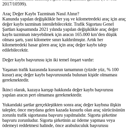
2017/10599).
Araç Değer Kaybı Tazminatı Nasıl Alınır?
Kanunda yapılan değişiklikle her yaş ve kilometredeki araç için araç
değer kaybı tazminatı istenilebilecektir. Trafik Sigortası Genel
Şartları kapsamında 2021 yılında yapılan değişiklikle araç değer
kaybı tazminatı isteyebilmek için aracın 165.000 km’den düşük
olması şartı, yani kilometre sınırı kaldırılmıştır. Artık her
kilometredeki hasar gören araç için araç değer kaybı talep
edilebilecektir.
Değer kaybı başvurusu için iki temel önşart vardır:
Yaşanan trafik kazasında kusurun tamamının (yüzde yüz, % 100
kusur) araç değer kaybı başvurusunda bulunan kişide olmaması
gerekmektedir.
İkinci olarak, kazaya karışıp hakkında değer kaybı başvurusu
yapılan aracın pert olmaması gerekmektedir.
Yukarıdaki şartlar gerçekleştikten sonra araç değer kaybına ilişkin
talepler, önce meydana gelen kazada kusurlu olan araç sürücüsünün
zorunlu trafik sigortasına başvuru yapılmalıdır. Sigorta şirketine
başvuru zorunludur. Sigorta şirketinin az ödeme yapması veya
ödemeyi reddetmesi halinde, önce arabuluculuk başvurusu