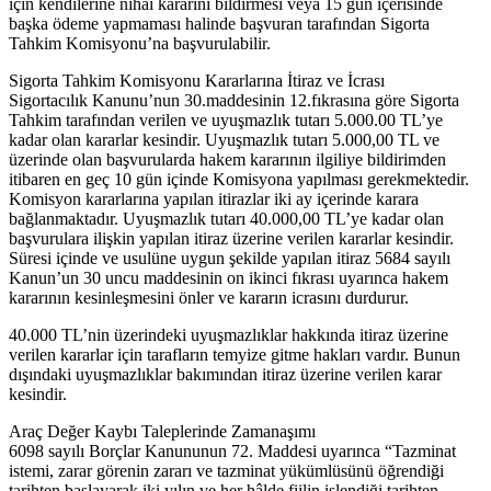
için kendilerine nihai kararını bildirmesi veya 15 gün içerisinde
başka ödeme yapmaması halinde başvuran tarafından Sigorta
Tahkim Komisyonu’na başvurulabilir.
Sigorta Tahkim Komisyonu Kararlarına İtiraz ve İcrası
Sigortacılık Kanunu’nun 30.maddesinin 12.fıkrasına göre Sigorta
Tahkim tarafından verilen ve uyuşmazlık tutarı 5.000.00 TL’ye
kadar olan kararlar kesindir. Uyuşmazlık tutarı 5.000,00 TL ve
üzerinde olan başvurularda hakem kararının ilgiliye bildirimden
itibaren en geç 10 gün içinde Komisyona yapılması gerekmektedir.
Komisyon kararlarına yapılan itirazlar iki ay içerinde karara
bağlanmaktadır. Uyuşmazlık tutarı 40.000,00 TL’ye kadar olan
başvurulara ilişkin yapılan itiraz üzerine verilen kararlar kesindir.
Süresi içinde ve usulüne uygun şekilde yapılan itiraz 5684 sayılı
Kanun’un 30 uncu maddesinin on ikinci fıkrası uyarınca hakem
kararının kesinleşmesini önler ve kararın icrasını durdurur.
40.000 TL’nin üzerindeki uyuşmazlıklar hakkında itiraz üzerine
verilen kararlar için tarafların temyize gitme hakları vardır. Bunun
dışındaki uyuşmazlıklar bakımından itiraz üzerine verilen karar
kesindir.
Araç Değer Kaybı Taleplerinde Zamanaşımı
6098 sayılı Borçlar Kanununun 72. Maddesi uyarınca “Tazminat
istemi, zarar görenin zararı ve tazminat yükümlüsünü öğrendiği
tarihten başlayarak iki yılın ve her hâlde fiilin işlendiği tarihten