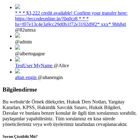
* * * $3,222 credit available! Confirm your transfer here:
https://ieccodeonline.in/?0q0cr8 * * *
hs=f07e13c4e3a9cc29d0b1f72e3192d9f2* ххх* 9bh8gl
@82umxa
@admin
@albertogagne
TestUser MyName
@Alice
altan engin
@altanengin
Bilgilendirme
Bu website'de Örnek dilekçeler, Hukuk Ders Notları, Yargıtay
Kararları, KPSS, Hakimlik Savcılık Sınavı, Hukuk Bilgileri,
Davalar ve bunlara benzer konular ile ilgili tüm sorularınızı sorabilir,
paylaşımlar yapabilirsiniz. Tüm sorularınız en kısa sürede
yöneticilerimiz veya web üyelerimiz tarafından cevaplanacaktır.
Sorun Çözüldü Mü?