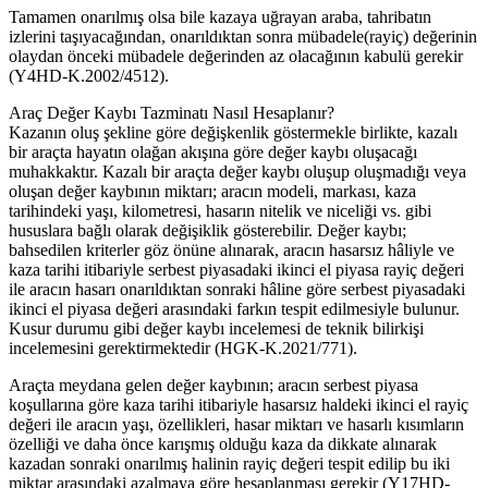
Tamamen onarılmış olsa bile kazaya uğrayan araba, tahribatın
izlerini taşıyacağından, onarıldıktan sonra mübadele(rayiç) değerinin
olaydan önceki mübadele değerinden az olacağının kabulü gerekir
(Y4HD-K.2002/4512).
Araç Değer Kaybı Tazminatı Nasıl Hesaplanır?
Kazanın oluş şekline göre değişkenlik göstermekle birlikte, kazalı
bir araçta hayatın olağan akışına göre değer kaybı oluşacağı
muhakkaktır. Kazalı bir araçta değer kaybı oluşup oluşmadığı veya
oluşan değer kaybının miktarı; aracın modeli, markası, kaza
tarihindeki yaşı, kilometresi, hasarın nitelik ve niceliği vs. gibi
hususlara bağlı olarak değişiklik gösterebilir. Değer kaybı;
bahsedilen kriterler göz önüne alınarak, aracın hasarsız hâliyle ve
kaza tarihi itibariyle serbest piyasadaki ikinci el piyasa rayiç değeri
ile aracın hasarı onarıldıktan sonraki hâline göre serbest piyasadaki
ikinci el piyasa değeri arasındaki farkın tespit edilmesiyle bulunur.
Kusur durumu gibi değer kaybı incelemesi de teknik bilirkişi
incelemesini gerektirmektedir (HGK-K.2021/771).
Araçta meydana gelen değer kaybının; aracın serbest piyasa
koşullarına göre kaza tarihi itibariyle hasarsız haldeki ikinci el rayiç
değeri ile aracın yaşı, özellikleri, hasar miktarı ve hasarlı kısımların
özelliği ve daha önce karışmış olduğu kaza da dikkate alınarak
kazadan sonraki onarılmış halinin rayiç değeri tespit edilip bu iki
miktar arasındaki azalmaya göre hesaplanması gerekir (Y17HD-