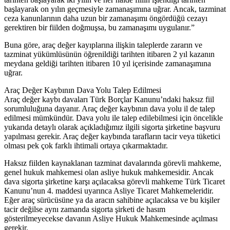
başlayarak on yılın geçmesiyle zamanaşımına uğrar. Ancak, tazminat
ceza kanunlarının daha uzun bir zamanaşımı öngördüğü cezayı
gerektiren bir fiilden doğmuşsa, bu zamanaşımı uygulanır.”
Buna göre, araç değer kayıplarına ilişkin taleplerde zararın ve
tazminat yükümlüsünün öğrenildiği tarihten itibaren 2 yıl kazanın
meydana geldiği tarihten itibaren 10 yıl içerisinde zamanaşımına
uğrar.
Araç Değer Kaybının Dava Yolu Talep Edilmesi
Araç değer kaybı davaları Türk Borçlar Kanunu’ndaki haksız fiil
sorumluluğuna dayanır. Araç değer kaybının dava yolu il de talep
edilmesi mümkündür. Dava yolu ile talep edilebilmesi için öncelikle
yukarıda detaylı olarak açıkladığımız ilgili sigorta şirketine başvuru
yapılması gerekir. Araç değer kaybında tarafların tacir veya tüketici
olması pek çok farklı ihtimali ortaya çıkarmaktadır.
Haksız fiilden kaynaklanan tazminat davalarında görevli mahkeme,
genel hukuk mahkemesi olan asliye hukuk mahkemesidir. Ancak
dava sigorta şirketine karşı açılacaksa görevli mahkeme Türk Ticaret
Kanunu’nun 4. maddesi uyarınca Asliye Ticaret Mahkemeleridir.
Eğer araç sürücüsüne ya da aracın sahibine açılacaksa ve bu kişiler
tacir değilse aynı zamanda sigorta şirketi de hasım
gösterilmeyecekse davanın Asliye Hukuk Mahkemesinde açılması
gerekir.