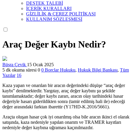
DESTEK TALEBİ
İÇERİK KURALLARI
GİZLİLİK & ÇEREZ POLİTİKASI
KULLANIM SÖZLEŞMESİ
Araç Değer Kaybı Nedir?
Büşra Çevik
15 Ocak 2025
5 dk okuma süresi
0
0
Borçlar Hukuku
,
Hukuk Bilgi Bankası
,
Tüm
Yazılar
16
Kaza yapan ve onarılan bir aracın değerindeki düşüşe “araç değer
kaybı” denilmektedir. Yargıtay, araç değer kaybını şu şekilde
tanımlamaktadır; değer kaybı zararı, aracın olay tarihindeki hasar
değeriyle hasarı giderildikten sonra (tamir edilmiş hali ile) edeceği
değer arasındaki farktan ibarettir (Y17HD-K.2016/5661).
Araçta oluşan hasar çok iyi onarılmış olsa bile aracın ikinci el olarak
satışında, kaza nedeniyle yapılan onarım ve TRAMER kayıtları
nedeniyle değer kaybına uğraması kaçınılmazdır.