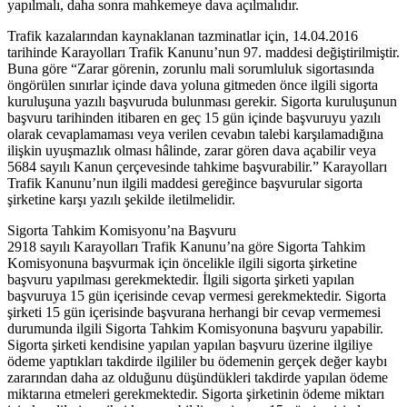
yapılmalı, daha sonra mahkemeye dava açılmalıdır.
Trafik kazalarından kaynaklanan tazminatlar için, 14.04.2016
tarihinde Karayolları Trafik Kanunu’nun 97. maddesi değiştirilmiştir.
Buna göre “Zarar görenin, zorunlu mali sorumluluk sigortasında
öngörülen sınırlar içinde dava yoluna gitmeden önce ilgili sigorta
kuruluşuna yazılı başvuruda bulunması gerekir. Sigorta kuruluşunun
başvuru tarihinden itibaren en geç 15 gün içinde başvuruyu yazılı
olarak cevaplamaması veya verilen cevabın talebi karşılamadığına
ilişkin uyuşmazlık olması hâlinde, zarar gören dava açabilir veya
5684 sayılı Kanun çerçevesinde tahkime başvurabilir.” Karayolları
Trafik Kanunu’nun ilgili maddesi gereğince başvurular sigorta
şirketine karşı yazılı şekilde iletilmelidir.
Sigorta Tahkim Komisyonu’na Başvuru
2918 sayılı Karayolları Trafik Kanunu’na göre Sigorta Tahkim
Komisyonuna başvurmak için öncelikle ilgili sigorta şirketine
başvuru yapılması gerekmektedir. İlgili sigorta şirketi yapılan
başvuruya 15 gün içerisinde cevap vermesi gerekmektedir. Sigorta
şirketi 15 gün içerisinde başvurana herhangi bir cevap vermemesi
durumunda ilgili Sigorta Tahkim Komisyonuna başvuru yapabilir.
Sigorta şirketi kendisine yapılan yapılan başvuru üzerine ilgiliye
ödeme yaptıkları takdirde ilgililer bu ödemenin gerçek değer kaybı
zararından daha az olduğunu düşündükleri takdirde yapılan ödeme
miktarına etmeleri gerekmektedir. Sigorta şirketinin ödeme miktarı