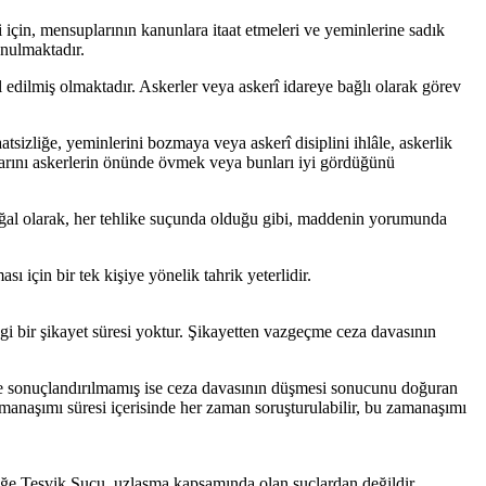
için, mensuplarının kanunlara itaat etmeleri ve yeminlerine sadık
unulmaktadır.
âl edilmiş olmaktadır. Askerler veya askerî idareye bağlı olarak görev
atsizliğe, yeminlerini bozmaya veya askerî disiplini ihlâle, askerlik
ularını askerlerin önünde övmek veya bunları iyi gördüğünü
Doğal olarak, her tehlike suçunda olduğu gibi, maddenin yorumunda
sı için bir tek kişiye yönelik tahrik yeterlidir.
angi bir şikayet süresi yoktur. Şikayetten vazgeçme ceza davasının
nde sonuçlandırılmamış ise ceza davasının düşmesi sonucunu doğuran
manaşımı süresi içerisinde her zaman soruşturulabilir, bu zamanaşımı
izliğe Teşvik Suçu, uzlaşma kapsamında olan suçlardan değildir.