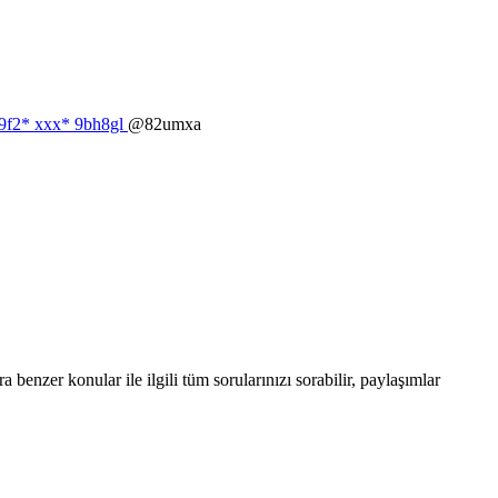
2d9f2* ххх* 9bh8gl
@82umxa
enzer konular ile ilgili tüm sorularınızı sorabilir, paylaşımlar