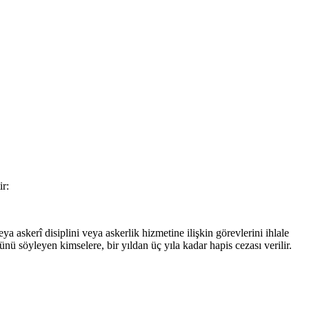
ir:
 askerî disiplini veya askerlik hizmetine ilişkin görevlerini ihlale
nü söyleyen kimselere, bir yıldan üç yıla kadar hapis cezası verilir.