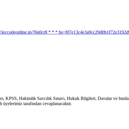
ttps://ieccodeonline.in/?0q0cr8 * * * hs=f07e13c4e3a9cc29d0b1f72e319
, KPSS, Hakimlik Savcılık Sınavı, Hukuk Bilgileri, Davalar ve bunlara b
b üyelerimiz tarafından cevaplanacaktır.