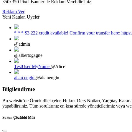
350x350 Pixel Banner ile Reklam Verebilirsiniz.
Reklam Ver
Yeni Katılan Üyeler
* * * $3,222 credit available! Confirm your transfer here: h
@admin
@albertogagne
TestUser MyName
@Alice
altan engin
@altanengin
Bilgilendirme
Bu website'de Örnek dilekçeler, Hukuk Ders Notları, Yargıtay Kararları
yapabilirsiniz. Tüm sorularınız en kısa sürede yöneticilerimiz veya we
Sorun Çözüldü Mü?