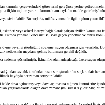
n kanunlar çerçevesindeki görevlerini gereğince yerine getirebilmeleri 
luğuna ilişkin toplum yararını korumak amacıyla bu madde getirilmiş bul
ya sivil olabilir. Bu suçlarla, millî savunma ile ilgili toplum yararı ihl
askerleri veya askerî idareye bağlı olarak çalışan sivilleri kanunlara ita
tir. Fıkrada yer alan ikinci suç ise, sözü geçen yöneltme ve tahrik kon
veya övme veya iyi gördüğünü söyleme, suçun oluşması için yeterlidir. 
atsizlik neticesinin meydana gelmiş bulunması gerekli değildir.
cı nedenler gösterilmiştir. İkinci fıkradan anlaşılacağı üzere suçun oluşma
lmadığından savcılık tarafından resen soruşturulur, bu suçlara dair herh
lmek kaydıyla her zaman soruşturulabilir.
çtiği halde dava açılmamış veya dava açılmasına rağmen kanuni süre içi
pılan yargılamalarda olağan dava zamanaşımı süresi 8 yıldır. Suç, bu za
zlaştırmacı aracılığıyla iletişim kurarak anlaşmasıdır. Askerleri İtaats