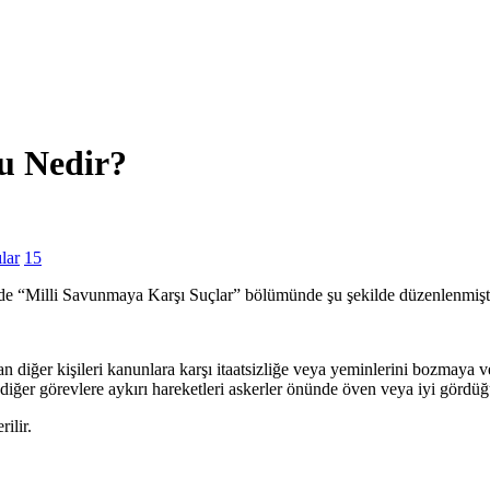
çu Nedir?
lar
15
inde “Milli Savunmaya Karşı Suçlar” bölümünde şu şekilde düzenlenmişt
diğer kişileri kanunlara karşı itaatsizliğe veya yeminlerini bozmaya veya
diğer görevlere aykırı hareketleri askerler önünde öven veya iyi gördüğü
rilir.