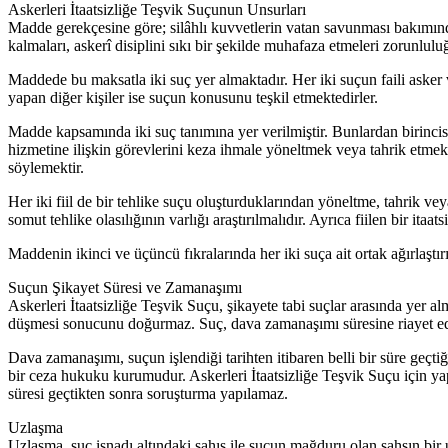
Askerleri İtaatsizliğe Teşvik Suçunun Unsurları
Madde gerekçesine göre; silâhlı kuvvetlerin vatan savunması bakımında
kalmaları, askerî disiplini sıkı bir şekilde muhafaza etmeleri zorunlu
Maddede bu maksatla iki suç yer almaktadır. Her iki suçun faili asker ve
yapan diğer kişiler ise suçun konusunu teşkil etmektedirler.
Madde kapsamında iki suç tanımına yer verilmiştir. Bunlardan birincisi, 
hizmetine ilişkin görevlerini keza ihmale yöneltmek veya tahrik etmek
söylemektir.
Her iki fiil de bir tehlike suçu oluşturduklarından yöneltme, tahrik 
somut tehlike olasılığının varlığı araştırılmalıdır. Ayrıca fiilen bir ita
Maddenin ikinci ve üçüncü fıkralarında her iki suça ait ortak ağırlaştırı
Suçun Şikayet Süresi ve Zamanaşımı
Askerleri İtaatsizliğe Teşvik Suçu, şikayete tabi suçlar arasında yer a
düşmesi sonucunu doğurmaz. Suç, dava zamanaşımı süresine riayet edi
Dava zamanaşımı, suçun işlendiği tarihten itibaren belli bir süre ge
bir ceza hukuku kurumudur. Askerleri İtaatsizliğe Teşvik Suçu için ya
süresi geçtikten sonra soruşturma yapılamaz.
Uzlaşma
Uzlaşma, suç isnadı altındaki şahıs ile suçun mağduru olan şahsın bir u