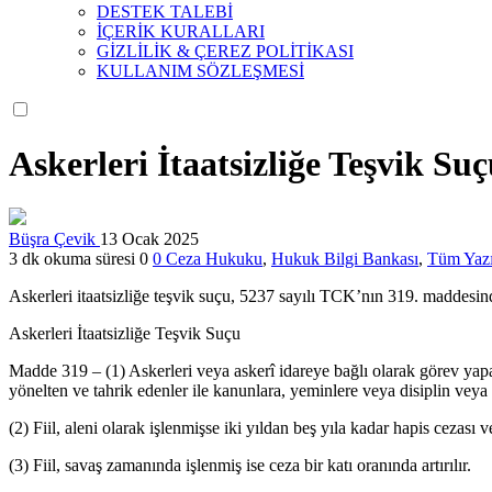
DESTEK TALEBİ
İÇERİK KURALLARI
GİZLİLİK & ÇEREZ POLİTİKASI
KULLANIM SÖZLEŞMESİ
Askerleri İtaatsizliğe Teşvik Su
Büşra Çevik
13 Ocak 2025
3 dk okuma süresi
0
0
Ceza Hukuku
,
Hukuk Bilgi Bankası
,
Tüm Yazı
Askerleri itaatsizliğe teşvik suçu, 5237 sayılı TCK’nın 319. maddes
Askerleri İtaatsizliğe Teşvik Suçu
Madde 319 – (1) Askerleri veya askerî idareye bağlı olarak görev yapan 
yönelten ve tahrik edenler ile kanunlara, yeminlere veya disiplin veya 
(2) Fiil, aleni olarak işlenmişse iki yıldan beş yıla kadar hapis cezası ve
(3) Fiil, savaş zamanında işlenmiş ise ceza bir katı oranında artırılır.