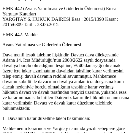
HMK 442 (Avans Yatırılması ve Giderlerin Ödenmesi) Emsal
Yargıtay Kararları
YARGITAY 6. HUKUK DAİRESİ Esas : 2015/1390 Karar :
2015/6309 Tarih : 23.06.2015
HMK 442. Madde
Avans Yatırılması ve Giderlerin Ödenmesi
Dava menfi tespit talebine ilişkindir. Davacı dava dilekçesinde
Adana 14. İcra Müdürlüğü’nün 2008/2622 sayılı dosyasında
davalıya borçlu olmadığının tespitine, % 40 dan aşağı olmamak
üzere icra inkar tazminatının davalıdan tahsiline karar verilmesini
talep etmiş; davalı davanın reddini savunmuştur. Mahkemece
davanın kabulü ile davacının davalıya anılan icra dosyasına konu
alacak nedeniyle borçlu olmadığının tespitine karar verilmiş,
hükmün davacı ve davalı tarafından temyizi üzerine, yukarıda esas
ve karar numarası belirtilen Dairemiz kararı ile hükmün onanmasına
karar verilmiştir. Davacı ve davalı karar düzeltme talebinde
bulunmaktadır.
1- Davalının karar düzeltme talebi bakımından:
Mahkemenin kararında ve Yargıtay ilamında yazılı sebeplere göre