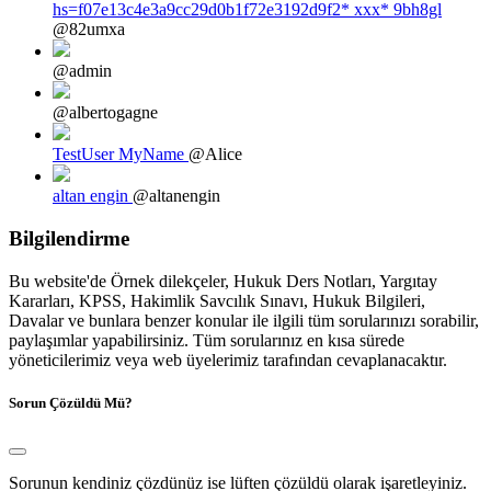
hs=f07e13c4e3a9cc29d0b1f72e3192d9f2* ххх* 9bh8gl
@82umxa
@admin
@albertogagne
TestUser MyName
@Alice
altan engin
@altanengin
Bilgilendirme
Bu website'de Örnek dilekçeler, Hukuk Ders Notları, Yargıtay
Kararları, KPSS, Hakimlik Savcılık Sınavı, Hukuk Bilgileri,
Davalar ve bunlara benzer konular ile ilgili tüm sorularınızı sorabilir,
paylaşımlar yapabilirsiniz. Tüm sorularınız en kısa sürede
yöneticilerimiz veya web üyelerimiz tarafından cevaplanacaktır.
Sorun Çözüldü Mü?
Sorunun kendiniz çözdünüz ise lüften çözüldü olarak işaretleyiniz.