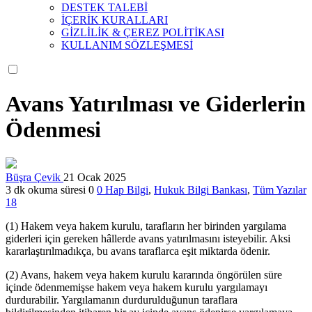
DESTEK TALEBİ
İÇERİK KURALLARI
GİZLİLİK & ÇEREZ POLİTİKASI
KULLANIM SÖZLEŞMESİ
Avans Yatırılması ve Giderlerin
Ödenmesi
Büşra Çevik
21 Ocak 2025
3 dk okuma süresi
0
0
Hap Bilgi
,
Hukuk Bilgi Bankası
,
Tüm Yazılar
18
(1) Hakem veya hakem kurulu, tarafların her birinden yargılama
giderleri için gereken hâllerde avans yatırılmasını isteyebilir. Aksi
kararlaştırılmadıkça, bu avans taraflarca eşit miktarda ödenir.
(2) Avans, hakem veya hakem kurulu kararında öngörülen süre
içinde ödenmemişse hakem veya hakem kurulu yargılamayı
durdurabilir. Yargılamanın durdurulduğunun taraflara