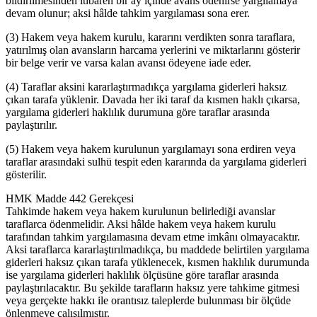
bildirilmesinden itibaren bir ay içinde avans ödenirse yargılamaya
devam olunur; aksi hâlde tahkim yargılaması sona erer.
(3) Hakem veya hakem kurulu, kararını verdikten sonra taraflara,
yatırılmış olan avansların harcama yerlerini ve miktarlarını gösterir
bir belge verir ve varsa kalan avansı ödeyene iade eder.
(4) Taraflar aksini kararlaştırmadıkça yargılama giderleri haksız
çıkan tarafa yüklenir. Davada her iki taraf da kısmen haklı çıkarsa,
yargılama giderleri haklılık durumuna göre taraflar arasında
paylaştırılır.
(5) Hakem veya hakem kurulunun yargılamayı sona erdiren veya
taraflar arasındaki sulhü tespit eden kararında da yargılama giderleri
gösterilir.
HMK Madde 442 Gerekçesi
Tahkimde hakem veya hakem kurulunun belirlediği avanslar
taraflarca ödenmelidir. Aksi hâlde hakem veya hakem kurulu
tarafından tahkim yargılamasına devam etme imkânı olmayacaktır.
Aksi taraflarca kararlaştırılmadıkça, bu maddede belirtilen yargılama
giderleri haksız çıkan tarafa yüklenecek, kısmen haklılık durumunda
ise yargılama giderleri haklılık ölçüsüne göre taraflar arasında
paylaştırılacaktır. Bu şekilde tarafların haksız yere tahkime gitmesi
veya gerçekte hakkı ile orantısız taleplerde bulunması bir ölçüde
önlenmeye çalışılmıştır.