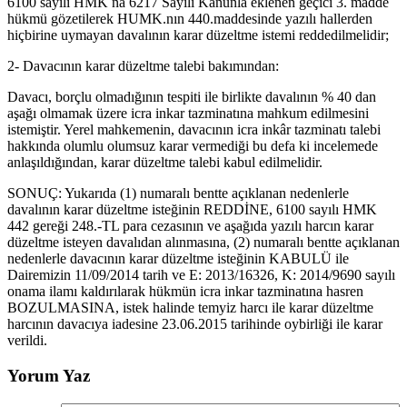
6100 sayılı HMK na 6217 Sayılı Kanunla eklenen geçici 3. madde
hükmü gözetilerek HUMK.nın 440.maddesinde yazılı hallerden
hiçbirine uymayan davalının karar düzeltme istemi reddedilmelidir;
2- Davacının karar düzeltme talebi bakımından:
Davacı, borçlu olmadığının tespiti ile birlikte davalının % 40 dan
aşağı olmamak üzere icra inkar tazminatına mahkum edilmesini
istemiştir. Yerel mahkemenin, davacının icra inkâr tazminatı talebi
hakkında olumlu olumsuz karar vermediği bu defa ki incelemede
anlaşıldığından, karar düzeltme talebi kabul edilmelidir.
SONUÇ: Yukarıda (1) numaralı bentte açıklanan nedenlerle
davalının karar düzeltme isteğinin REDDİNE, 6100 sayılı HMK
442 gereği 248.-TL para cezasının ve aşağıda yazılı harcın karar
düzeltme isteyen davalıdan alınmasına, (2) numaralı bentte açıklanan
nedenlerle davacının karar düzeltme isteğinin KABULÜ ile
Dairemizin 11/09/2014 tarih ve E: 2013/16326, K: 2014/9690 sayılı
onama ilamı kaldırılarak hükmün icra inkar tazminatına hasren
BOZULMASINA, istek halinde temyiz harcı ile karar düzeltme
harcının davacıya iadesine 23.06.2015 tarihinde oybirliği ile karar
verildi.
Yorum Yaz