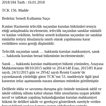
2018/184 Tarih : 16.01.2018
TCK 156. Madde
Bedelsiz Senedi Kullanma Suçu
Katılan Hazinenin tefecilik suçundan kurulan hükümleri temyiz
ettiği anlaşılmakla incelemenin, tefecilik suçundan sanıklar müdafii
ve katılan vekilinin, bedelsiz senedi kullanma suçundan ise sanıklar
müdafiin temyiz itirazlarıyla sınırlı olarak yapılmasına karar
verildikten sonra gereği düşünüldü:
Tefecilik suçundan sanık … hakkında kurulan mahkumiyet, sanık
… hakkında kurulan beraat hükmünün incelenmesinde;
Sanık … hakkında kurulan mahkumiyet hükmü yönünden, Anayasa
Mahkemesinin 08/10/2015 tarihli ve 2014/140 Esas, 2015/85 Karar
sayılı, 24/11/2015 gün ve 29542 sayılı Resmi Gazete’de
yayımlanarak yürürlüğe giren TCK’nın 53. maddesiyle ilgili iptal
kararının infaz aşamasında nazara alınması mümkün görülmüştür.
Delillerle iddia ve savunma duruşma göz önünde tutularak tahlil ve
takdir edilmiş sübutu kabul olunan fiilin unsurlarına uygun şekilde
tavsif ve tatbikatı yapılmış bulunduğundan kurulan mahkumiyet
hükmü ile delilleri takdir ve gerekçesi gösterilmek suretiyle verilen
beraat hükmü usul ve kanuna uygun olduğundan yerinde