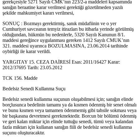
gerekçesiyle 5271 Sayılı CMK’nın 223/2-a maddeleri kapsamında
sanığın beraatine karar verilmesi gerektiği gözetilmeden yazılı
şekilde mahkumiyet kararı verilmesi,
SONUÇ : Bozmayı gerektirmiş, sanık müdafiinin ve o yer
Cumhuriyet savcısının temyiz itirazları bu itibarla yerinde görülmüş
olduğundan, hükmün bu nedenlerle, 5320 Sayılı Kanunun 8/1.
maddesi gereğince uygulanması gereken 1412 Sayılı CMUK’nın
321. maddesi uyarınca BOZULMASINA, 23.06.2014 tarihinde
oybirliği ile karar verildi.
YARGITAY 15. CEZA DAİRESİ Esas: 2011/16427 Karar:
2012/37695 Tarih: 23.05.2012
TCK 156. Madde
Bedelsiz Senedi Kullanma Suçu
Bedelsiz senedi kullanma suçunun oluşabilmesi için; sanığın elinde
borçlusunca bedelinin tamamı ya da kısmen ödenmiş bir senet olmalı
ve bunu kısmen veya tamamen ödenmemiş gibi tahsile sokması veya
bir başkasına devretmesi gerekmektedir. Borcun bir bölümü ödenmiş
ve geri kalan miktar için elinde tuttuğu senedi, tümü veya kalandan
fazla miktarı için kullanan sanığın fiili de bedelsiz senedi kullanma
suçunu oluşturacaktır.