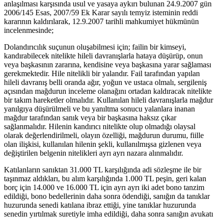
anlaşılması karşısında usul ve yasaya aykırı bulunan 24.9.2007 gün
2006/145 Esas, 2007/59 Ek Karar sayılı temyiz isteminin reddi
kararının kaldırılarak, 12.9.2007 tarihli mahkumiyet hükmünün
incelenmesinde;
Dolandırıcılık suçunun oluşabilmesi için; failin bir kimseyi,
kandırabilecek nitelikte hileli davranışlarla hataya düşürüp, onun
veya başkasının zararına, kendisine veya başkasına yarar sağlaması
gerekmektedir. Hile nitelikli bir yalandır. Fail tarafından yapılan
hileli davranış belli oranda ağır, yoğun ve ustaca olmalı, sergileniş
açısından mağdurun inceleme olanağını ortadan kaldıracak nitelikte
bir takım hareketler olmalıdır. Kullanılan hileli davranışlarla mağdur
yanılgıya düşürülmeli ve bu yanıltma sonucu yalanlara inanan
mağdur tarafından sanık veya bir başkasına haksız çıkar
sağlanmalıdır. Hilenin kandırıcı nitelikte olup olmadığı olaysal
olarak değerlendirilmeli, olayın özelliği, mağdurun durumu, fiille
olan ilişkisi, kullanılan hilenin şekli, kullanılmışsa gizlenen veya
değiştirilen belgenin nitelikleri ayrı ayrı nazara alınmalıdır.
Katılanların sanıktan 31.000 TL karşılığında adi sözleşme ile bir
taşınmaz aldıkları, bu alım karşılığında 1.000 TL peşin, geri kalan
borç için 14.000 ve 16.000 TL için ayrı ayrı iki adet bono tanzim
edildiği, bono bedellerinin daha sonra ödendiği, sanığın da tanıklar
huzurunda senedi katılana ibraz ettiği, yine tanıklar huzurunda
senedin yırtılmak suretiyle imha edildiği, daha sonra sanığın avukatı