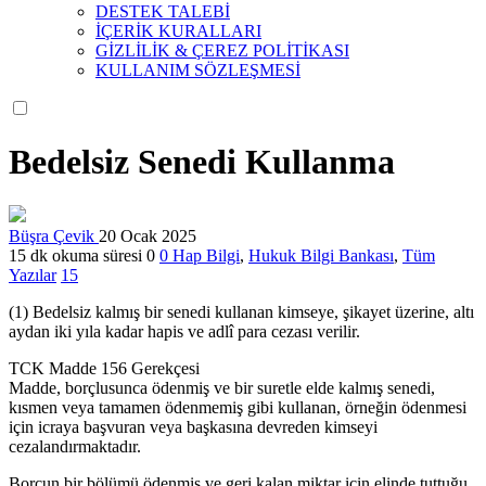
DESTEK TALEBİ
İÇERİK KURALLARI
GİZLİLİK & ÇEREZ POLİTİKASI
KULLANIM SÖZLEŞMESİ
Bedelsiz Senedi Kullanma
Büşra Çevik
20 Ocak 2025
15 dk okuma süresi
0
0
Hap Bilgi
,
Hukuk Bilgi Bankası
,
Tüm
Yazılar
15
(1) Bedelsiz kalmış bir senedi kullanan kimseye, şikayet üzerine, altı
aydan iki yıla kadar hapis ve adlî para cezası verilir.
TCK Madde 156 Gerekçesi
Madde, borçlusunca ödenmiş ve bir suretle elde kalmış senedi,
kısmen veya tamamen ödenmemiş gibi kullanan, örneğin ödenmesi
için icraya başvuran veya başkasına devreden kimseyi
cezalandırmaktadır.
Borcun bir bölümü ödenmiş ve geri kalan miktar için elinde tuttuğu