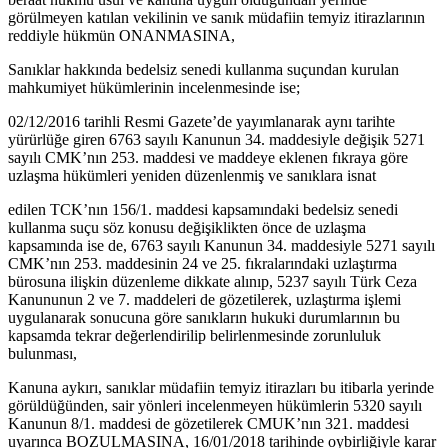
görülmeyen katılan vekilinin ve sanık müdafiin temyiz itirazlarının
reddiyle hükmün ONANMASINA,
Sanıklar hakkında bedelsiz senedi kullanma suçundan kurulan
mahkumiyet hükümlerinin incelenmesinde ise;
02/12/2016 tarihli Resmi Gazete’de yayımlanarak aynı tarihte
yürürlüğe giren 6763 sayılı Kanunun 34. maddesiyle değişik 5271
sayılı CMK’nın 253. maddesi ve maddeye eklenen fıkraya göre
uzlaşma hükümleri yeniden düzenlenmiş ve sanıklara isnat
edilen TCK’nın 156/1. maddesi kapsamındaki bedelsiz senedi
kullanma suçu söz konusu değişiklikten önce de uzlaşma
kapsamında ise de, 6763 sayılı Kanunun 34. maddesiyle 5271 sayılı
CMK’nın 253. maddesinin 24 ve 25. fıkralarındaki uzlaştırma
bürosuna ilişkin düzenleme dikkate alınıp, 5237 sayılı Türk Ceza
Kanununun 2 ve 7. maddeleri de gözetilerek, uzlaştırma işlemi
uygulanarak sonucuna göre sanıkların hukuki durumlarının bu
kapsamda tekrar değerlendirilip belirlenmesinde zorunluluk
bulunması,
Kanuna aykırı, sanıklar müdafiin temyiz itirazları bu itibarla yerinde
görüldüğünden, sair yönleri incelenmeyen hükümlerin 5320 sayılı
Kanunun 8/1. maddesi de gözetilerek CMUK’nın 321. maddesi
uyarınca BOZULMASINA, 16/01/2018 tarihinde oybirliğiyle karar