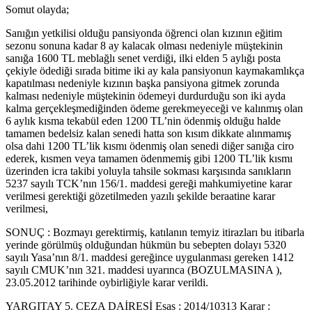
Somut olayda;
Sanığın yetkilisi olduğu pansiyonda öğrenci olan kızının eğitim
sezonu sonuna kadar 8 ay kalacak olması nedeniyle müştekinin
sanığa 1600 TL meblağlı senet verdiği, ilki elden 5 aylığı posta
çekiyle ödediği sırada bitime iki ay kala pansiyonun kaymakamlıkça
kapatılması nedeniyle kızının başka pansiyona gitmek zorunda
kalması nedeniyle müştekinin ödemeyi durdurduğu son iki ayda
kalma gerçekleşmediğinden ödeme gerekmeyeceği ve kalınmış olan
6 aylık kısma tekabül eden 1200 TL’nin ödenmiş olduğu halde
tamamen bedelsiz kalan senedi hatta son kısım dikkate alınmamış
olsa dahi 1200 TL’lik kısmı ödenmiş olan senedi diğer sanığa ciro
ederek, kısmen veya tamamen ödenmemiş gibi 1200 TL’lik kısmı
üzerinden icra takibi yoluyla tahsile sokması karşısında sanıkların
5237 sayılı TCK’nın 156/1. maddesi gereği mahkumiyetine karar
verilmesi gerektiği gözetilmeden yazılı şekilde beraatine karar
verilmesi,
SONUÇ : Bozmayı gerektirmiş, katılanın temyiz itirazları bu itibarla
yerinde görülmüş olduğundan hükmün bu sebepten dolayı 5320
sayılı Yasa’nın 8/1. maddesi gereğince uygulanması gereken 1412
sayılı CMUK’nın 321. maddesi uyarınca (BOZULMASINA ),
23.05.2012 tarihinde oybirliğiyle karar verildi.
YARGITAY 5. CEZA DAİRESİ Esas : 2014/10313 Karar :