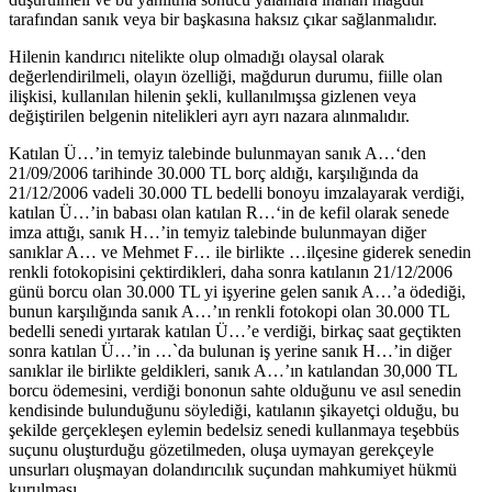
tarafından sanık veya bir başkasına haksız çıkar sağlanmalıdır.
Hilenin kandırıcı nitelikte olup olmadığı olaysal olarak
değerlendirilmeli, olayın özelliği, mağdurun durumu, fiille olan
ilişkisi, kullanılan hilenin şekli, kullanılmışsa gizlenen veya
değiştirilen belgenin nitelikleri ayrı ayrı nazara alınmalıdır.
Katılan Ü…’in temyiz talebinde bulunmayan sanık A…‘den
21/09/2006 tarihinde 30.000 TL borç aldığı, karşılığında da
21/12/2006 vadeli 30.000 TL bedelli bonoyu imzalayarak verdiği,
katılan Ü…’in babası olan katılan R…‘in de kefil olarak senede
imza attığı, sanık H…’in temyiz talebinde bulunmayan diğer
sanıklar A… ve Mehmet F… ile birlikte …ilçesine giderek senedin
renkli fotokopisini çektirdikleri, daha sonra katılanın 21/12/2006
günü borcu olan 30.000 TL yi işyerine gelen sanık A…’a ödediği,
bunun karşılığında sanık A…’ın renkli fotokopi olan 30.000 TL
bedelli senedi yırtarak katılan Ü…’e verdiği, birkaç saat geçtikten
sonra katılan Ü…’in …`da bulunan iş yerine sanık H…’in diğer
sanıklar ile birlikte geldikleri, sanık A…’ın katılandan 30,000 TL
borcu ödemesini, verdiği bononun sahte olduğunu ve asıl senedin
kendisinde bulunduğunu söylediği, katılanın şikayetçi olduğu, bu
şekilde gerçekleşen eylemin bedelsiz senedi kullanmaya teşebbüs
suçunu oluşturduğu gözetilmeden, oluşa uymayan gerekçeyle
unsurları oluşmayan dolandırıcılık suçundan mahkumiyet hükmü
kurulması,