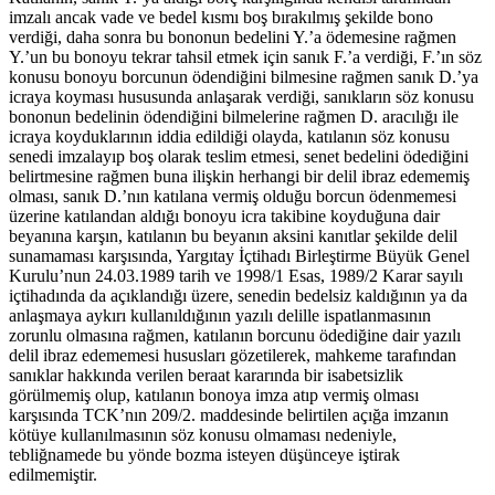
imzalı ancak vade ve bedel kısmı boş bırakılmış şekilde bono
verdiği, daha sonra bu bononun bedelini Y.’a ödemesine rağmen
Y.’un bu bonoyu tekrar tahsil etmek için sanık F.’a verdiği, F.’ın söz
konusu bonoyu borcunun ödendiğini bilmesine rağmen sanık D.’ya
icraya koyması hususunda anlaşarak verdiği, sanıkların söz konusu
bononun bedelinin ödendiğini bilmelerine rağmen D. aracılığı ile
icraya koyduklarının iddia edildiği olayda, katılanın söz konusu
senedi imzalayıp boş olarak teslim etmesi, senet bedelini ödediğini
belirtmesine rağmen buna ilişkin herhangi bir delil ibraz edememiş
olması, sanık D.’nın katılana vermiş olduğu borcun ödenmemesi
üzerine katılandan aldığı bonoyu icra takibine koyduğuna dair
beyanına karşın, katılanın bu beyanın aksini kanıtlar şekilde delil
sunamaması karşısında, Yargıtay İçtihadı Birleştirme Büyük Genel
Kurulu’nun 24.03.1989 tarih ve 1998/1 Esas, 1989/2 Karar sayılı
içtihadında da açıklandığı üzere, senedin bedelsiz kaldığının ya da
anlaşmaya aykırı kullanıldığının yazılı delille ispatlanmasının
zorunlu olmasına rağmen, katılanın borcunu ödediğine dair yazılı
delil ibraz edememesi hususları gözetilerek, mahkeme tarafından
sanıklar hakkında verilen beraat kararında bir isabetsizlik
görülmemiş olup, katılanın bonoya imza atıp vermiş olması
karşısında TCK’nın 209/2. maddesinde belirtilen açığa imzanın
kötüye kullanılmasının söz konusu olmaması nedeniyle,
tebliğnamede bu yönde bozma isteyen düşünceye iştirak
edilmemiştir.