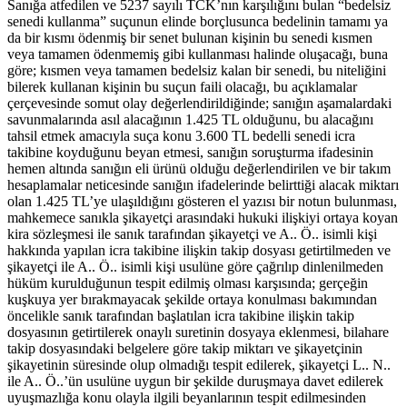
Sanığa atfedilen ve 5237 sayılı TCK’nın karşılığını bulan “bedelsiz
senedi kullanma” suçunun elinde borçlusunca bedelinin tamamı ya
da bir kısmı ödenmiş bir senet bulunan kişinin bu senedi kısmen
veya tamamen ödenmemiş gibi kullanması halinde oluşacağı, buna
göre; kısmen veya tamamen bedelsiz kalan bir senedi, bu niteliğini
bilerek kullanan kişinin bu suçun faili olacağı, bu açıklamalar
çerçevesinde somut olay değerlendirildiğinde; sanığın aşamalardaki
savunmalarında asıl alacağının 1.425 TL olduğunu, bu alacağını
tahsil etmek amacıyla suça konu 3.600 TL bedelli senedi icra
takibine koyduğunu beyan etmesi, sanığın soruşturma ifadesinin
hemen altında sanığın eli ürünü olduğu değerlendirilen ve bir takım
hesaplamalar neticesinde sanığın ifadelerinde belirttiği alacak miktarı
olan 1.425 TL’ye ulaşıldığını gösteren el yazısı bir notun bulunması,
mahkemece sanıkla şikayetçi arasındaki hukuki ilişkiyi ortaya koyan
kira sözleşmesi ile sanık tarafından şikayetçi ve A.. Ö.. isimli kişi
hakkında yapılan icra takibine ilişkin takip dosyası getirtilmeden ve
şikayetçi ile A.. Ö.. isimli kişi usulüne göre çağrılıp dinlenilmeden
hüküm kurulduğunun tespit edilmiş olması karşısında; gerçeğin
kuşkuya yer bırakmayacak şekilde ortaya konulması bakımından
öncelikle sanık tarafından başlatılan icra takibine ilişkin takip
dosyasının getirtilerek onaylı suretinin dosyaya eklenmesi, bilahare
takip dosyasındaki belgelere göre takip miktarı ve şikayetçinin
şikayetinin süresinde olup olmadığı tespit edilerek, şikayetçi L.. N..
ile A.. Ö..’ün usulüne uygun bir şekilde duruşmaya davet edilerek
uyuşmazlığa konu olayla ilgili beyanlarının tespit edilmesinden