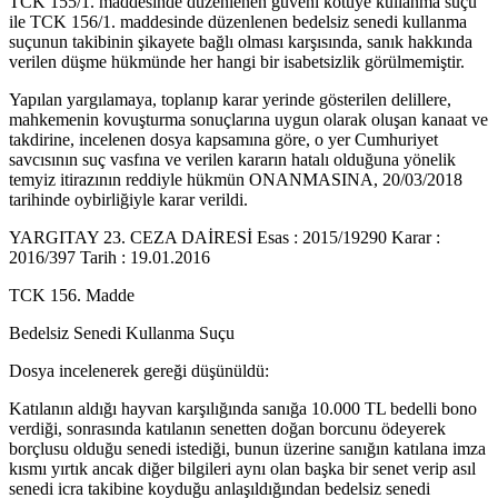
TCK 155/1. maddesinde düzenlenen güveni kötüye kullanma suçu
ile TCK 156/1. maddesinde düzenlenen bedelsiz senedi kullanma
suçunun takibinin şikayete bağlı olması karşısında, sanık hakkında
verilen düşme hükmünde her hangi bir isabetsizlik görülmemiştir.
Yapılan yargılamaya, toplanıp karar yerinde gösterilen delillere,
mahkemenin kovuşturma sonuçlarına uygun olarak oluşan kanaat ve
takdirine, incelenen dosya kapsamına göre, o yer Cumhuriyet
savcısının suç vasfına ve verilen kararın hatalı olduğuna yönelik
temyiz itirazının reddiyle hükmün ONANMASINA, 20/03/2018
tarihinde oybirliğiyle karar verildi.
YARGITAY 23. CEZA DAİRESİ Esas : 2015/19290 Karar :
2016/397 Tarih : 19.01.2016
TCK 156. Madde
Bedelsiz Senedi Kullanma Suçu
Dosya incelenerek gereği düşünüldü:
Katılanın aldığı hayvan karşılığında sanığa 10.000 TL bedelli bono
verdiği, sonrasında katılanın senetten doğan borcunu ödeyerek
borçlusu olduğu senedi istediği, bunun üzerine sanığın katılana imza
kısmı yırtık ancak diğer bilgileri aynı olan başka bir senet verip asıl
senedi icra takibine koyduğu anlaşıldığından bedelsiz senedi