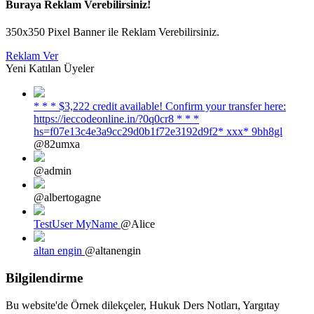
Buraya Reklam Verebilirsiniz!
350x350 Pixel Banner ile Reklam Verebilirsiniz.
Reklam Ver
Yeni Katılan Üyeler
* * * $3,222 credit available! Confirm your transfer here:
https://ieccodeonline.in/?0q0cr8 * * *
hs=f07e13c4e3a9cc29d0b1f72e3192d9f2* ххх* 9bh8gl
@82umxa
@admin
@albertogagne
TestUser MyName
@Alice
altan engin
@altanengin
Bilgilendirme
Bu website'de Örnek dilekçeler, Hukuk Ders Notları, Yargıtay