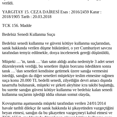
verildi.
YARGITAY 15. CEZA DAİRESİ Esas : 2016/2459 Karar :
2018/1905 Tarih : 20.03.2018
TCK 156. Madde
Bedelsiz Senedi Kullanma Suçu
Bedelsiz senedi kullanma ve güveni kötüye kullanma suçlarından,
sanık hakkında verilen düşme hükümleri, o yer Cumhuriyet savcısı
tarafından temyiz edilmekle, dosya incelenerek gereği düşünüldü,
Müşteki …’in, tanık …’dan satın aldığı araba nedeniyle 3 adet senet
düzenleyerek verdiği, bu senetlere ilişkin borcunu ödedikten sonra
tanık …’dan senetleri kendisine getirmek üzere sanığa vermesini
istediği, sanığın da diğer senetleri müştekiye teslim etmesine rağmen
suça konu 20.000 TL bedelli senedi, zilyetliğin devri amacı dışında
tasarrufta bulunarak, müşteki ve şirketi aleyhine icra takibi başlattığı,
bu surette sanığın güveni kötüye kullanma ve bedelsiz kalan senedi
kullanma suçlarını işlediği iddia olunan somut olayda,
Kovuşturma aşamasında müşteki tarafından verilen 24/01/2014
havale tarihli dilekçe ile sanık hakkında ki şikayetinden vazgeçtiğini
beyan etmesi, sanığın da bu şikayetten vazgeçmeyi kabul etmesi ve