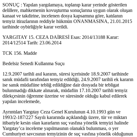
SONUÇ : Yapılan yargılamaya, toplanıp karar yerinde gösterilen
delillere, mahkemenin kovuşturma sonuçlarına uygun olarak oluşan
kanaat ve takdirine, incelenen dosya kapsamına göre, katılanın
temyiz itirazlarının reddiyle hükmün ONANMASINA, 21.01.2015
tarihinde oybirliğiyle karar verildi.
YARGITAY 15. CEZA DAİRESİ Esas: 2014/13188 Karar:
2014/12514 Tarih: 23.06.2014
TCK 156. Madde
Bedelsiz Senedi Kullanma Suçu
12.9.2007 tarihli asıl kararın, süresi içerisinde 18.9.2007 tarihinde
sanık müdafii tarafından temyiz edildiği, 24.9.2007 tarihli ek kararın
ise sanık müdafiine tebliğ edildiğine dair dosyada bir tebligat
bulunmadığı dikkate alınarak, müdafiin 17.10.2007 tarihli temyiz
dilekçesinin öğrenme üzerine ve süresinde olduğu kabul edilerek
yapılan incelemede,
Ayrıntıları Yargıtay Ceza Genel Kurulunun 4.10.1993 gün ve
1993/2-187/227 Sayılı kararında açıklandığı üzere, tür ve miktarı
itibariyle kesin olan kararların suç vasfına yönelik temyizi halinde
Yargıtay’ca inceleme yapılmasının olanaklı bulunması, o yer
Cumhuriyet savcısının temyizinin de suç vasfına yönelik olduğunun