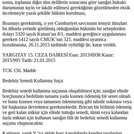
sonra, toplanan diğer tüm delillerin sonucuna göre sanığın hukuki
durumunun tayin ve takdir edilmesi gerektiğinin gözetilmeden eksik
incelemeyle yazılı şekilde hüküm kurulması,
Bozmayı gerektirmiş, o yer Cumhuriyet savcısının temyiz itirazları
bu itibarla yerinde görülmüş olduğundan hükmün bu sebeplerden
dolayı 5320 sayılı Kanun’un 8/1. maddesi gereğince uygulanması
gereken 1412 sayılı CMUK’nın 321. maddesi uyarınca
bozulmasına, 26.11.2015 tarihinde oybirliği ile, karar verildi.
YARGITAY 15. CEZA DAİRESİ Esas: 2013/6938 Karar:
2015/995 Tarih: 21.01.2015
TCK 156. Madde
Bedelsiz Senedi Kullanma Suçu
Bedelsiz senedi kullanma suçunun oluşabilmesi için; sanığın elinde
borçlusunca bedelinin tamamı yada kısmen ödenmiş bir senet olmalı
ve bunu kısmen veya tamamen ödenmemiş gibi tahsile sokması veya
bir başkasına devretmesi gerekmektedir. Borcun bir bölümü ödenmiş
ve geri kalan miktar için elinde tuttuğu senedi, tümü veya kalandan
fazla miktarı için kullanan sanığın fiili de bedelsiz senedi kullanma
suçunu oluşturacaktır.
Katılanın, sanık Y.’ya aldığı borç karşılığında kendisi tarafından