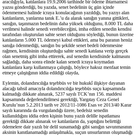
aracılığıyla, katılanlara 19.9.2006 tarihinde bir ödeme ihtarnamesi
yazısı gönderdiği, bu yazıda, senet bedelinin üç gün içinde
ödenmemesi halinde icraya konulacağının yazıldığı, bu yazıyı alan
katılanların, yanlarına tanık E.’u da alarak sanığın yanına gittikleri,
sanığın, taşınmazın bedelinin daha yüksek olduğunu, 8.000 TL daha
verilmesi halinde senedi verebileceğini, imha edilen senedin kendisi
tarafından oluşturulan sahte senet olduğunu söylediği, bunun üzerine
katılanların 5.000 TL ödemeyi kabul ettikleri, ama bu paranın henüz
sanığa ödenmediği, sanığın bu şekilde senet bedeli ödenmesine
rağmen, kendisinin oluşturduğu sahte senedi katılana verip gerçek
olan senetmiş gibi imha ettirerek, asıl senedin kendisinde kalmasını
sağladığı, daha sonra elinde kalan senedi icraya koymadan
katılanlara karşı kullanmaya çalıştığı, böylece haksız menfaat temin
etmeye çalıştığının iddia edildiği olayda,
Eylemin, dolandırıcılığa teşebbüs ve bir hukukî ilişkiye dayanan
alacağı tahsil amacıyla dolandırıcılığa teşebbüs suçu kapsamında
kalmadığı dikkate alınarak, 5237 sayılı TCK’nın 156. maddesi
kapsamında değerlendirilmesi gerektiği, Yargıtay Ceza Genel
Kurulu’nun 5.2.2013 tarih ve 2012/11-1086 Esas ve 2013/40 Karar
sayılı kararında da vurgulandığı üzere, bedelsiz senedin
kullanıldığını iddia eden kişinin bunu yazılı delille ispatlaması
gerektiği dikkate alınarak ve katılanların da, yaptığını belirttiği
ödemelere dair yazılı bir delil sunamadığı gibi sanığın savunmasının
aksinin kanıtlanamadığı anlaşılmakla, suçun unsurlarının oluşmadığı