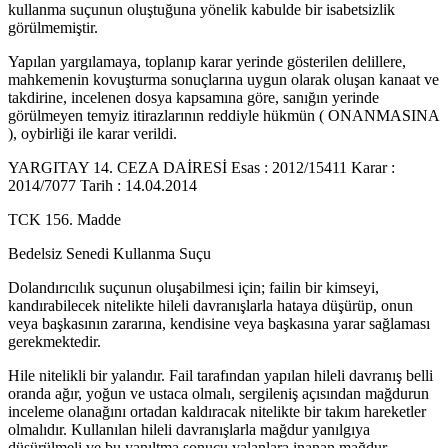
kullanma suçunun oluştuğuna yönelik kabulde bir isabetsizlik
görülmemiştir.
Yapılan yargılamaya, toplanıp karar yerinde gösterilen delillere,
mahkemenin kovuşturma sonuçlarına uygun olarak oluşan kanaat ve
takdirine, incelenen dosya kapsamına göre, sanığın yerinde
görülmeyen temyiz itirazlarının reddiyle hükmün ( ONANMASINA
), oybirliği ile karar verildi.
YARGITAY 14. CEZA DAİRESİ Esas : 2012/15411 Karar :
2014/7077 Tarih : 14.04.2014
TCK 156. Madde
Bedelsiz Senedi Kullanma Suçu
Dolandırıcılık suçunun oluşabilmesi için; failin bir kimseyi,
kandırabilecek nitelikte hileli davranışlarla hataya düşürüp, onun
veya başkasının zararına, kendisine veya başkasına yarar sağlaması
gerekmektedir.
Hile nitelikli bir yalandır. Fail tarafından yapılan hileli davranış belli
oranda ağır, yoğun ve ustaca olmalı, sergileniş açısından mağdurun
inceleme olanağını ortadan kaldıracak nitelikte bir takım hareketler
olmalıdır. Kullanılan hileli davranışlarla mağdur yanılgıya
düşürülmeli ve bu yanıltma sonucu yalanlara inanan mağdur