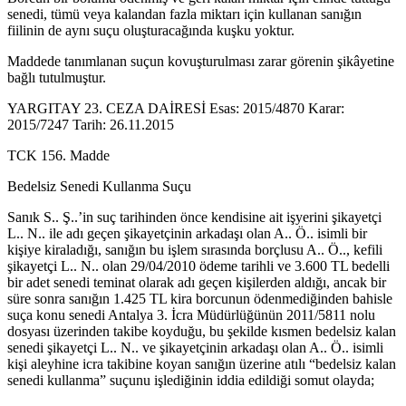
senedi, tümü veya kalandan fazla miktarı için kullanan sanığın
fiilinin de aynı suçu oluşturacağında kuşku yoktur.
Maddede tanımlanan suçun kovuşturulması zarar görenin şikâyetine
bağlı tutulmuştur.
YARGITAY 23. CEZA DAİRESİ Esas: 2015/4870 Karar:
2015/7247 Tarih: 26.11.2015
TCK 156. Madde
Bedelsiz Senedi Kullanma Suçu
Sanık S.. Ş..’in suç tarihinden önce kendisine ait işyerini şikayetçi
L.. N.. ile adı geçen şikayetçinin arkadaşı olan A.. Ö.. isimli bir
kişiye kiraladığı, sanığın bu işlem sırasında borçlusu A.. Ö.., kefili
şikayetçi L.. N.. olan 29/04/2010 ödeme tarihli ve 3.600 TL bedelli
bir adet senedi teminat olarak adı geçen kişilerden aldığı, ancak bir
süre sonra sanığın 1.425 TL kira borcunun ödenmediğinden bahisle
suça konu senedi Antalya 3. İcra Müdürlüğünün 2011/5811 nolu
dosyası üzerinden takibe koyduğu, bu şekilde kısmen bedelsiz kalan
senedi şikayetçi L.. N.. ve şikayetçinin arkadaşı olan A.. Ö.. isimli
kişi aleyhine icra takibine koyan sanığın üzerine atılı “bedelsiz kalan
senedi kullanma” suçunu işlediğinin iddia edildiği somut olayda;