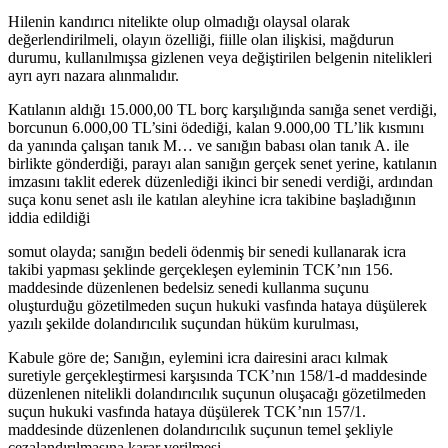
Hilenin kandırıcı nitelikte olup olmadığı olaysal olarak
değerlendirilmeli, olayın özelliği, fiille olan ilişkisi, mağdurun
durumu, kullanılmışsa gizlenen veya değiştirilen belgenin nitelikleri
ayrı ayrı nazara alınmalıdır.
Katılanın aldığı 15.000,00 TL borç karşılığında sanığa senet verdiği,
borcunun 6.000,00 TL’sini ödediği, kalan 9.000,00 TL’lik kısmını
da yanında çalışan tanık M… ve sanığın babası olan tanık A. ile
birlikte gönderdiği, parayı alan sanığın gerçek senet yerine, katılanın
imzasını taklit ederek düzenlediği ikinci bir senedi verdiği, ardından
suça konu senet aslı ile katılan aleyhine icra takibine başladığının
iddia edildiği
somut olayda; sanığın bedeli ödenmiş bir senedi kullanarak icra
takibi yapması şeklinde gerçekleşen eyleminin TCK’nın 156.
maddesinde düzenlenen bedelsiz senedi kullanma suçunu
oluşturduğu gözetilmeden suçun hukuki vasfında hataya düşülerek
yazılı şekilde dolandırıcılık suçundan hüküm kurulması,
Kabule göre de; Sanığın, eylemini icra dairesini aracı kılmak
suretiyle gerçekleştirmesi karşısında TCK’nın 158/1-d maddesinde
düzenlenen nitelikli dolandırıcılık suçunun oluşacağı gözetilmeden
suçun hukuki vasfında hataya düşülerek TCK’nın 157/1.
maddesinde düzenlenen dolandırıcılık suçunun temel şekliyle
cezalandırılmasına karar verilmesi,