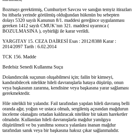
Bozmayı gerektirmiş, Cumhuriyet Savcısı ve sanığın temyiz itirazları
bu itibarla yerinde görülmüş olduğundan hükmün bu sebepten
dolayı 5320 sayılı Kanunun 8/1. maddesi gereğince uygulanması
gereken 1412 sayılı CMUK’nın 321. maddesi uyarınca (
BOZULMASINA ), oybirliği ile karar verildi.
YARGITAY 15. CEZA DAİRESİ Esas : 2012/8388 Karar :
2014/2097 Tarih : 6.02.2014
TCK 156. Madde
Bedelsiz Senedi Kullanma Suçu
Dolandırıcılık suçunun oluşabilmesi için; failin bir kimseyi,
kandırabilecek nitelikte hileli davranışlarla hataya düşürüp, onun
veya başkasının zararına, kendisine veya başkasına yarar sağlaması
gerekmektedir.
Hile nitelikli bir yalandır. Fail tarafından yapılan hileli davranış belli
oranda ağır, yoğun ve ustaca olmalı, sergileniş açısından mağdurun
inceleme olanağını ortadan kaldıracak nitelikte bir takım hareketler
olmalıdır. Kullanılan hileli davranışlarla mağdur yanılgıya
düşürülmeli ve bu yanıltma sonucu yalanlara inanan mağdur
tarafından sanık veya bir başkasına haksız çıkar sağlanmalıdır.