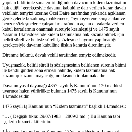
yapılan bildirimle sona erdirildiğinden davacının kıdem tazminatını
hak ettiği” gerekçesiyle davanın kabulüne dair verilen karar, davalı
vekilinin temyizi üzerine Özel Daire tarafından yukarıda açıklanan
gerekçelerle bozulmuş, mahkemece; “aynı işverene karşı açılan ve
benzer sözleşmelerle çalışanlar tarafından açılan davalarda verilen
kabul kararlarının onanmak suretiyle kesinleştiği ve 1475 sayılı
Yasanın 14.maddesinde kıdem tazminatına hak kazanabilmek için
belirli süreli ve belirsiz süreli iş sözleşmesi ayrımı yapılmadığı”
gerekçesiyle davanın kabulüne ilişkin kararda direnilmiştir.
Direnme hükmü, davalı vekili tarafından temyiz edilmektedir.
Uyuşmazlık, belirli süreli iş sözleşmesinin belirlenen sürenin bitimi
ile kendiliğinden sona ermesi halinde, kıdem tazminatına hak
kazanılıp kazanılamayacağı, noktasında toplanmaktadır.
Davanın yasal dayanağı 4857 sayılı İş Kanunu’nun 120.maddesi
uyarınca halen yürürlükte bulunan 1475 sayılı İş Kanunu’nun
14.maddesidir.
1475 sayılı İş Kanunu’nun “Kıdem tazminatı” başlıklı 14.maddesi;
“… ( Değişik fıkra: 29/07/1983 – 2869/3 md. ) Bu Kanuna tabi
işçilerin hizmet akitlerinin:
1.İşveren tarafından bu Kanunun 17’nci maddesinin II numaralı