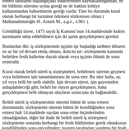
ermesi tarafların başlangıçtaki iradelerinden kaynaklandığından, ne
bir bildirim süresine uyma gereği ne de hakkın kötüye
kullanımından bahsetmenin gereği vardır. Yine bu durumda kural
olarak herhangi bir tazminat ödemesi sözkonusu olmaz (
Mallamahmutoğlu H.-Astarlı M., a.g.e., s.961 ).
Görüldüğü üzere, 1475 sayılı İş Kanunu’nun 14.maddesinde kıdem
tazminatın talep edilebilmesi için iki şartın gerçekleşmesi gerekir.
Bunlardan ilki; iş sözleşmesinin işçinin işe başladığı tarihten itibaren
en az bir yıl devam etmiş olması, ikincisi ise; sözleşmenin kanunda
belirtilen fesih hallerine dayalı olarak veya işçinin ölümü ile sona
ermesidir.
Kural olarak belirli süreli iş sözleşmeleri, belirlenen sürenin geçmesi
veya belirlenen işin tamamlanması ile sona erer. Bu süre hafta, ay,
yıl veya belli bir tarih olabilir. İşin devam süresi, işin gayesinden
anlaşılabileceği gibi; belirli bir olayın gerçekleşmesi, hatta
gerçekleşmesi belli olmayan olayların sonucuna da bağlanabilir.
Belirli süreli iş sözleşmesinin sürenin bitimi ile sona ermesi
durumunda; sözleşmenin sürenin bitimi ile kendiliğinden sona
ermesi hali 14.maddede sayılan sona erme biçimlerinden
olmadığından, diğer bir ifade ile belirli süreli iş sözleşmesi
sözleşmenin sonunda herhangi bir fesih bildirimine gerek olmaksızın
kendiliğinden sona ereceğinden; işveren tarafından yapılmış bir fesih