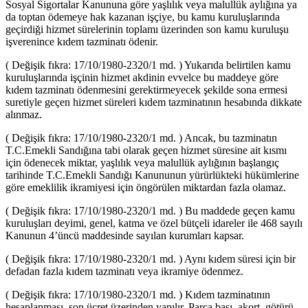
Sosyal Sigortalar Kanununa göre yaşlılık veya malullük aylığına ya
da toptan ödemeye hak kazanan işçiye, bu kamu kuruluşlarında
geçirdiği hizmet sürelerinin toplamı üzerinden son kamu kuruluşu
işverenince kıdem tazminatı ödenir.
( Değişik fıkra: 17/10/1980-2320/1 md. ) Yukarıda belirtilen kamu
kuruluşlarında işçinin hizmet akdinin evvelce bu maddeye göre
kıdem tazminatı ödenmesini gerektirmeyecek şekilde sona ermesi
suretiyle geçen hizmet süreleri kıdem tazminatının hesabında dikkate
alınmaz.
( Değişik fıkra: 17/10/1980-2320/1 md. ) Ancak, bu tazminatın
T.C.Emekli Sandığına tabi olarak geçen hizmet süresine ait kısmı
için ödenecek miktar, yaşlılık veya malullük aylığının başlangıç
tarihinde T.C.Emekli Sandığı Kanununun yürürlükteki hükümlerine
göre emeklilik ikramiyesi için öngörülen miktardan fazla olamaz.
( Değişik fıkra: 17/10/1980-2320/1 md. ) Bu maddede geçen kamu
kuruluşları deyimi, genel, katma ve özel bütçeli idareler ile 468 sayılı
Kanunun 4’üncü maddesinde sayılan kurumları kapsar.
( Değişik fıkra: 17/10/1980-2320/1 md. ) Aynı kıdem süresi için bir
defadan fazla kıdem tazminatı veya ikramiye ödenmez.
( Değişik fıkra: 17/10/1980-2320/1 md. ) Kıdem tazminatının
hesaplanması, son ücret üzerinden yapılır. Parça başı, akort, götürü