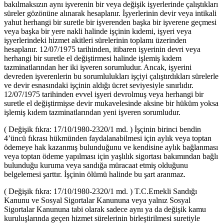
bakılmaksızın aynı işverenin bir veya değişik işyerlerinde çalıştıkları
süreler gözönüne alınarak hesaplanır. İşyerlerinin devir veya intikali
yahut herhangi bir suretle bir işverenden başka bir işverene geçmesi
veya başka bir yere nakli halinde işçinin kıdemi, işyeri veya
işyerlerindeki hizmet akitleri sürelerinin toplamı üzerinden
hesaplanır. 12/07/1975 tarihinden, itibaren işyerinin devri veya
herhangi bir suretle el değiştirmesi halinde işlemiş kıdem
tazminatlarından her iki işveren sorumludur. Ancak, işyerini
devreden işverenlerin bu sorumlulukları işçiyi çalıştırdıkları sürelerle
ve devir esnasındaki işçinin aldığı ücret seviyesiyle sınırlıdır.
12/07/1975 tarihinden evvel işyeri devrolmuş veya herhangi bir
suretle el değiştirmişse devir mukavelesinde aksine bir hüküm yoksa
işlemiş kıdem tazminatlarından yeni işveren sorumludur.
( Değişik fıkra: 17/10/1980-2320/1 md. ) İşçinin birinci bendin
4’üncü fıkrası hükmünden faydalanabilmesi için aylık veya toptan
ödemeye hak kazanmış bulunduğunu ve kendisine aylık bağlanması
veya toptan ödeme yapılması için yaşlılık sigortası bakımından bağlı
bulunduğu kuruma veya sandığa müracaat etmiş olduğunu
belgelemesi şarttır. İşçinin ölümü halinde bu şart aranmaz.
( Değişik fıkra: 17/10/1980-2320/1 md. ) T.C.Emekli Sandığı
Kanunu ve Sosyal Sigortalar Kanununa veya yalnız Sosyal
Sigortalar Kanununa tabi olarak sadece aynı ya da değişik kamu
kuruluşlarında geçen hizmet sürelerinin birleştirilmesi suretiyle