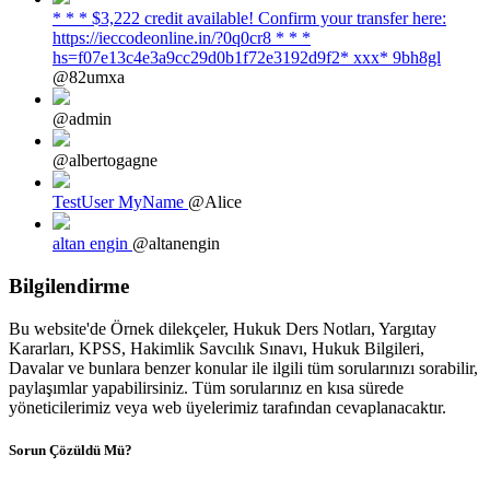
* * * $3,222 credit available! Confirm your transfer here:
https://ieccodeonline.in/?0q0cr8 * * *
hs=f07e13c4e3a9cc29d0b1f72e3192d9f2* ххх* 9bh8gl
@82umxa
@admin
@albertogagne
TestUser MyName
@Alice
altan engin
@altanengin
Bilgilendirme
Bu website'de Örnek dilekçeler, Hukuk Ders Notları, Yargıtay
Kararları, KPSS, Hakimlik Savcılık Sınavı, Hukuk Bilgileri,
Davalar ve bunlara benzer konular ile ilgili tüm sorularınızı sorabilir,
paylaşımlar yapabilirsiniz. Tüm sorularınız en kısa sürede
yöneticilerimiz veya web üyelerimiz tarafından cevaplanacaktır.
Sorun Çözüldü Mü?