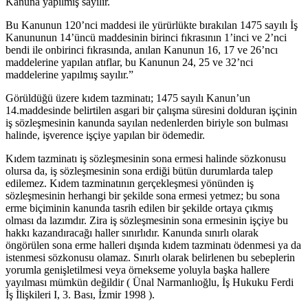
Kanuna yapılmış sayılır.
Bu Kanunun 120’nci maddesi ile yürürlükte bırakılan 1475 sayılı İş
Kanununun 14’üncü maddesinin birinci fıkrasının 1’inci ve 2’nci
bendi ile onbirinci fıkrasında, anılan Kanunun 16, 17 ve 26’ncı
maddelerine yapılan atıflar, bu Kanunun 24, 25 ve 32’nci
maddelerine yapılmış sayılır.”
Görüldüğü üzere kıdem tazminatı; 1475 sayılı Kanun’un
14.maddesinde belirtilen asgari bir çalışma süresini dolduran işçinin
iş sözleşmesinin kanunda sayılan nedenlerden biriyle son bulması
halinde, işverence işçiye yapılan bir ödemedir.
Kıdem tazminatı iş sözleşmesinin sona ermesi halinde sözkonusu
olursa da, iş sözleşmesinin sona erdiği bütün durumlarda talep
edilemez. Kıdem tazminatının gerçekleşmesi yönünden iş
sözleşmesinin herhangi bir şekilde sona ermesi yetmez; bu sona
erme biçiminin kanunda tasrih edilen bir şekilde ortaya çıkmış
olması da lazımdır. Zira iş sözleşmesinin sona ermesinin işçiye bu
hakkı kazandıracağı haller sınırlıdır. Kanunda sınırlı olarak
öngörülen sona erme halleri dışında kıdem tazminatı ödenmesi ya da
istenmesi sözkonusu olamaz. Sınırlı olarak belirlenen bu sebeplerin
yorumla genişletilmesi veya örnekseme yoluyla başka hallere
yayılması mümkün değildir ( Ünal Narmanlıoğlu, İş Hukuku Ferdi
İş İlişkileri I, 3. Bası, İzmir 1998 ).