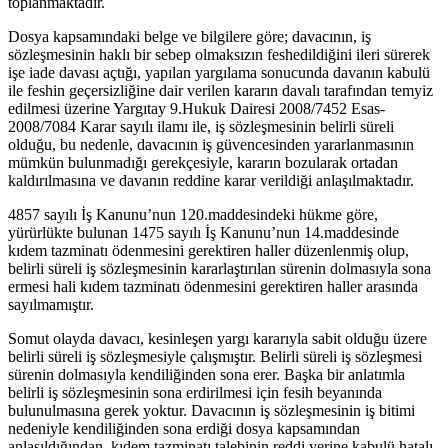
toplanmaktadır.
Dosya kapsamındaki belge ve bilgilere göre; davacının, iş
sözleşmesinin haklı bir sebep olmaksızın feshedildiğini ileri sürerek
işe iade davası açtığı, yapılan yargılama sonucunda davanın kabulü
ile feshin geçersizliğine dair verilen kararın davalı tarafından temyiz
edilmesi üzerine Yargıtay 9.Hukuk Dairesi 2008/7452 Esas-
2008/7084 Karar sayılı ilamı ile, iş sözleşmesinin belirli süreli
olduğu, bu nedenle, davacının iş güvencesinden yararlanmasının
mümkün bulunmadığı gerekçesiyle, kararın bozularak ortadan
kaldırılmasına ve davanın reddine karar verildiği anlaşılmaktadır.
4857 sayılı İş Kanunu’nun 120.maddesindeki hükme göre,
yürürlükte bulunan 1475 sayılı İş Kanunu’nun 14.maddesinde
kıdem tazminatı ödenmesini gerektiren haller düzenlenmiş olup,
belirli süreli iş sözleşmesinin kararlaştırılan sürenin dolmasıyla sona
ermesi hali kıdem tazminatı ödenmesini gerektiren haller arasında
sayılmamıştır.
Somut olayda davacı, kesinleşen yargı kararıyla sabit olduğu üzere
belirli süreli iş sözleşmesiyle çalışmıştır. Belirli süreli iş sözleşmesi
sürenin dolmasıyla kendiliğinden sona erer. Başka bir anlatımla
belirli iş sözleşmesinin sona erdirilmesi için fesih beyanında
bulunulmasına gerek yoktur. Davacının iş sözleşmesinin iş bitimi
nedeniyle kendiliğinden sona erdiği dosya kapsamından
anlaşıldığından, kıdem tazminatı talebinin reddi yerine kabulü hatalı