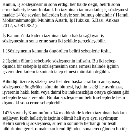
Kanun, iş sözleşmesinin sona erdiği her halde değil, belirli sona
erme halleriyle sınırlı olarak bu tazminatı tanımaktadır; iş sözleşmesi
madde 14’de sayılan hallerden biriyle son bulmuş olmalıdır ( Hamdi
Mollamahmutoğlu-Muhittin Astarlı, İş Hukuku, 5.Bası, Ankara
2012, s. 981-982 ).
İş Kanunu’nda kıdem tazminatı talep hakkı sağlayan iş
sözleşmesinin sona erme şartı iki şekilde gerçekleşebilir.
1 )Sözleşmenin kanunda öngörülen belirli sebeplerle feshi,
2 )İşçinin ölümü sebebiyle sözleşmenin infisahı. Bu iki sebep
dışında bir sebeple iş sözleşmesinin sona ermesi halinde işçinin
işverenden kıdem tazminatı talep etmesi mümkün değildir.
Bilindiği üzere iş sözleşmesi fesihten başka tarafların anlaşması,
sözleşmede öngörülen sürenin bitmesi, işçinin isteği ile ayrılması,
işverenin haklı feshi veya daimi bir imkansızlığın ortaya çıkması gibi
sebeplerle sona erebilir. Bunlar sözleşmenin belirli sebeplerle feshi
dışındaki sona erme sebepleridir.
1475 sayılı İş Kanunu’nun 14.maddesinde kıdem tazminatı hakkını
sağlayan fesih halleriyle işçinin ölümü hali ayrı ayrı sayılmıştır.
Belirli süreli iş sözleşmesi, sürenin sonunda herhangi bir fesih
bildirimine gerek olmaksızın kendiliğinden sona ereceğinden bu tür