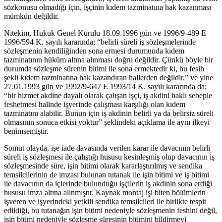
sözkonusu olmadığı için, işçinin kıdem tazminatına hak kazanması
mümkün değildir.
Nitekim, Hukuk Genel Kurulu 18.09.1996 gün ve 1996/9-489 E
1996/594 K. sayılı kararında; “belirli süreli iş sözleşmelerinde
sözleşmenin kendiliğinden sona ermesi durumunda kıdem
tazminatının hüküm altına alınması doğru değildir. Çünkü böyle bir
durumda sözleşme sürenin bitimi ile sona ermektedir ki, bu fesih
şekli kıdem tazminatına hak kazandıran hallerden değildir.” ve yine
27.01.1993 gün ve 1992/9-647 E 1993/14 K. sayılı kararında da;
“bir hizmet akdine dayalı olarak çalışan işçi, iş akdini haklı sebeple
feshetmesi halinde işyerinde çalışması karşılığı olan kıdem
tazminatını alabilir. Bunun için iş akdinin belirli ya da belirsiz süreli
olmasının sonuca etkisi yoktur” şeklindeki açıklama ile aynı ilkeyi
benimsemiştir.
Somut olayda, işe iade davasında verilen karar ile davacının belirli
süreli iş sözleşmesi ile çalıştığı hususu kesinleşmiş olup davacının iş
sözleşmesinde süre, işin bitimi olarak kararlaştırılmış ve sendika
temsilcilerinin de imzası bulunan tutanak ile işin bitimi ve iş bitimi
ile davacının da içlerinde bulunduğu işçilerin iş akdinin sona erdiği
hususu imza altına alınmıştır. Kaynak montaj işi biten bölümlerin
işveren ve işyerindeki yetkili sendika temsilcileri ile birlikte tespit
edildiği, bu tutanağın işin bitimi nedeniyle sözleşmenin feshini değil,
işin bitimi nedeniyle sözleşme süresinin bitimini bildirmeyi