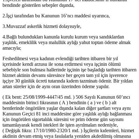
bendinde gösterilen sebepler dışında,
2.İşçi tarafından bu Kanunun 16’ncı maddesi uyarınca,
3.Muvazzaf askerlik hizmeti dolayısıyle,
4.Bağlı bulundukları kanunla kurulu kurum veya sandıklardan
yaşlılık, emeklilik veya malullük aylığı yahut toptan ödeme almak
amacıyla;
Feshedilmesi veya kadının evlendiği tarihten itibaren bir yıl
içerisinde kendi arzusu ile sona erdirmesi veya işçinin ölümü
sebebiyle son bulması hallerinde işçinin işe başladığı tarihten itibaren
hizmet aktinin devamı süresince her geçen tam yıl için işverence
işçiye 30 günlük ücreti tutarında kıdem tazminatı ödenir. Bir yıldan
artan süreler için de aynı oran üzerinden ödeme yapılır.
( Ek bent: 25/08/1999-4447/45 md. ) 506 Sayılı Kanunun 60’ıncı
maddesinin birinci fıkrasının ( A ) bendinin ( a ) ve ( b ) alt
bentlerinde öngörülen yaşlar dışında kalan diğer şartları veya aynı
Kanunun Geçici 81 inci maddesine göre yaşlılık aylığı bağlanması
için öngörülen sigortalılık süresini ve prim ödeme gün sayısını
tamamlayarak kendi istekleri ile işten ayrılmaları nedeniyle,
( Değişik fıkra: 17/10/1980-2320/1 md. ) İşçilerin kıdemleri, hizmet
akdinin devam etmiş veya fasılalarla yeniden akdedilmiş olmasına