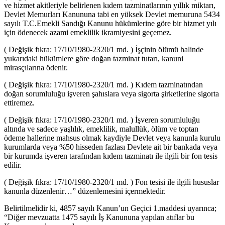
ve hizmet akitleriyle belirlenen kıdem tazminatlarının yıllık miktarı,
Devlet Memurları Kanununa tabi en yüksek Devlet memuruna 5434
sayılı T.C.Emekli Sandığı Kanunu hükümlerine göre bir hizmet yılı
için ödenecek azami emeklilik ikramiyesini geçemez.
( Değişik fıkra: 17/10/1980-2320/1 md. ) İşçinin ölümü halinde
yukarıdaki hükümlere göre doğan tazminat tutarı, kanuni
mirasçılarına ödenir.
( Değişik fıkra: 17/10/1980-2320/1 md. ) Kıdem tazminatından
doğan sorumluluğu işveren şahıslara veya sigorta şirketlerine sigorta
ettiremez.
( Değişik fıkra: 17/10/1980-2320/1 md. ) İşveren sorumluluğu
altında ve sadece yaşlılık, emeklilik, malullük, ölüm ve toptan
ödeme hallerine mahsus olmak kaydiyle Devlet veya kanunla kurulu
kurumlarda veya %50 hisseden fazlası Devlete ait bir bankada veya
bir kurumda işveren tarafından kıdem tazminatı ile ilgili bir fon tesis
edilir.
( Değişik fıkra: 17/10/1980-2320/1 md. ) Fon tesisi ile ilgili hususlar
kanunla düzenlenir…” düzenlemesini içermektedir.
Belirtilmelidir ki, 4857 sayılı Kanun’un Geçici 1.maddesi uyarınca;
“Diğer mevzuatta 1475 sayılı İş Kanununa yapılan atıflar bu