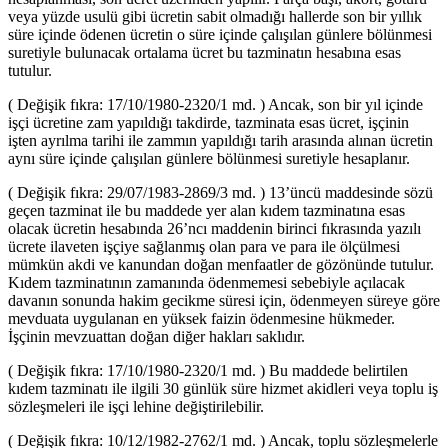
veya yüzde usulü gibi ücretin sabit olmadığı hallerde son bir yıllık
süre içinde ödenen ücretin o süre içinde çalışılan günlere bölünmesi
suretiyle bulunacak ortalama ücret bu tazminatın hesabına esas
tutulur.
( Değişik fıkra: 17/10/1980-2320/1 md. ) Ancak, son bir yıl içinde
işçi ücretine zam yapıldığı takdirde, tazminata esas ücret, işçinin
işten ayrılma tarihi ile zammın yapıldığı tarih arasında alınan ücretin
aynı süre içinde çalışılan günlere bölünmesi suretiyle hesaplanır.
( Değişik fıkra: 29/07/1983-2869/3 md. ) 13’üncü maddesinde sözü
geçen tazminat ile bu maddede yer alan kıdem tazminatına esas
olacak ücretin hesabında 26’ncı maddenin birinci fıkrasında yazılı
ücrete ilaveten işçiye sağlanmış olan para ve para ile ölçülmesi
mümkün akdi ve kanundan doğan menfaatler de gözönünde tutulur.
Kıdem tazminatının zamanında ödenmemesi sebebiyle açılacak
davanın sonunda hakim gecikme süresi için, ödenmeyen süreye göre
mevduata uygulanan en yüksek faizin ödenmesine hükmeder.
İşçinin mevzuattan doğan diğer hakları saklıdır.
( Değişik fıkra: 17/10/1980-2320/1 md. ) Bu maddede belirtilen
kıdem tazminatı ile ilgili 30 günlük süre hizmet akidleri veya toplu iş
sözleşmeleri ile işçi lehine değiştirilebilir.
( Değişik fıkra: 10/12/1982-2762/1 md. ) Ancak, toplu sözleşmelerle