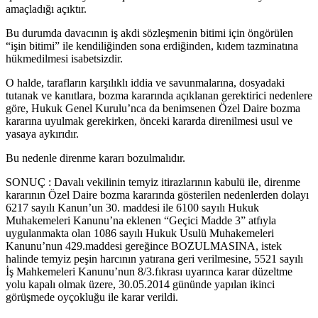
amaçladığı açıktır.
Bu durumda davacının iş akdi sözleşmenin bitimi için öngörülen
“işin bitimi” ile kendiliğinden sona erdiğinden, kıdem tazminatına
hükmedilmesi isabetsizdir.
O halde, tarafların karşılıklı iddia ve savunmalarına, dosyadaki
tutanak ve kanıtlara, bozma kararında açıklanan gerektirici nedenlere
göre, Hukuk Genel Kurulu’nca da benimsenen Özel Daire bozma
kararına uyulmak gerekirken, önceki kararda direnilmesi usul ve
yasaya aykırıdır.
Bu nedenle direnme kararı bozulmalıdır.
SONUÇ : Davalı vekilinin temyiz itirazlarının kabulü ile, direnme
kararının Özel Daire bozma kararında gösterilen nedenlerden dolayı
6217 sayılı Kanun’un 30. maddesi ile 6100 sayılı Hukuk
Muhakemeleri Kanunu’na eklenen “Geçici Madde 3” atfıyla
uygulanmakta olan 1086 sayılı Hukuk Usulü Muhakemeleri
Kanunu’nun 429.maddesi gereğince BOZULMASINA, istek
halinde temyiz peşin harcının yatırana geri verilmesine, 5521 sayılı
İş Mahkemeleri Kanunu’nun 8/3.fıkrası uyarınca karar düzeltme
yolu kapalı olmak üzere, 30.05.2014 gününde yapılan ikinci
görüşmede oyçokluğu ile karar verildi.