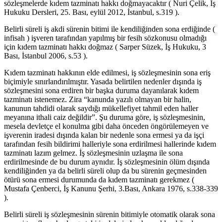
sözleşmelerde kıdem tazminatı hakkı doğmayacaktır ( Nuri Çelik, İş
Hukuku Dersleri, 25. Bası, eylül 2012, İstanbul, s.319 ).
Belirli süreli iş akdi sürenin bitimi ile kendiliğinden sona erdiğinde (
infisah ) işveren tarafından yapılmış bir fesih sözkonusu olmadığı
için kıdem tazminatı hakkı doğmaz ( Sarper Süzek, İş Hukuku, 3
Bası, İstanbul 2006, s.53 ).
Kıdem tazminatı hakkının elde edilmesi, iş sözleşmesinin sona eriş
biçimiyle sınırlandırılmıştır. Yasada belirtilen nedenler dışında iş
sözleşmesini sona erdiren bir başka duruma dayanılarak kıdem
tazminatı istenemez. Zira “kanunda yazılı olmayan bir halin,
kanunun tahdidi olarak saydığı mükellefiyet tahmil eden haller
meyanına ithali caiz değildir”. Şu duruma göre, iş sözleşmesinin,
mesela devletçe el konulma gibi daha önceden öngörülemeyen ve
işverenin iradesi dışında kalan bir nedenle sona ermesi ya da işçi
tarafından fesih bildirimi halleriyle sona erdirilmesi hallerinde kıdem
tazminatı lazım gelmez. İş sözleşmesinin uzlaşma ile sona
erdirilmesinde de bu durum aynıdır. İş sözleşmesinin ölüm dışında
kendiliğinden ya da belirli süreli olup da bu sürenin geçmesinden
ötürü sona ermesi durumunda da kıdem tazminatı gerekmez (
Mustafa Çenberci, İş Kanunu Şerhi, 3.Bası, Ankara 1976, s.338-339
).
Belirli süreli iş sözleşmesinin sürenin bitimiyle otomatik olarak sona