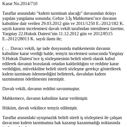
Karar No.2014/710
Taraflar arasındaki “kıdem tazminatı alacağı” davasından dolayı
yapılan yargılama sonunda; Gebze 3.İş Mahkemesi’nce davanın
kabulüne dair verilen 29.03.2012 gün ve 2011/1250 E.-2012/182 K.
sayılı kararın incelenmesi davalı vekili tarafından istenilmesi üzerine,
Yargıtay 22.Hukuk Dairesi’nin 11.12.2012 gün ve 2012/8515
E.-2012/28013 K. sayılı ilamı ile;
( … Davacı vekili, işe iade dosyasında mahkemenin davanın
kabulüne karar verdiği halde, temyiz incelemesi sonucunda Yargıtay
9.Hukuk Dairesi’nce iş sözleşmesinin belirli süreli olarak kabul
edilerek davanın bozularak ortadan kaldırıldığını ve reddine karar
verildiğini, müvekkiline belirli süreli sözleşme gerekçe gösterilerek
kıdem tazminatı ödenmediğini belirterek, davalıdan kıdem
tazminatının ödetilmesini istemiştir.
Davalı vekili, davanın reddini savunmuştur.
Mahkemece, davanın kabulüne karar verilmiştir.
Hüküm, davalı vekilince temyiz edilmiştir.
Taraflar arasındaki uyuşmazlık belirli süreli iş sözleşmesi ile çalışan
davacının kıdem tazminatına hak kazanıp kazanmadığı noktasında