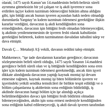
olarak; 1475 sayılı Kanun’un 14.maddesinin belirli-belirsiz süreli
ayrımına gitmeksizin bir yıl çalışan ve iş akdi işverence sona
erdirilen işçiye kıdem tazminatı ödeneceğini hüküm altına aldığını
gibi, işin bittiği ancak bunun işveren açısından haklı neden olmadığı
durumlarda Yargıtay’ın kıdem tazminatı ödenmesi gerektiğine ilişkin
kararlar verdiğini, davacının iş akdi kendiliğinden sona
ermediğinden, davacının işin bittiğini fesih olmadan bilemeyeceğini,
iş akdinin yenilenmemesinin de işveren feshi olarak kabulünün
gerektiğini belirterek, kıdem tazminatının davalıdan tahsilini talep ve
dava etmiştir.
Davalı Ç… Metalurji AŞ vekili, davanın reddini talep etmiştir.
Mahkemece, “işe iade davalarının kararları gereğince; davacının
sözleşmesinin belirli süreli olduğu, 1475 sayılı Yasanın 14.maddesi
gereğince belirli süreli olan ve iş bittiğinde kendiliğinden sona eren
işler için kıdem tazminatı ödenmesi gerekmediği, ancak tüm işyeri
dikkate alındığında davacının yaptığı kaynak montaj işi devam
etmesine rağmen, kaynak montaj işi biten bölümlerin işveren ve
işyerindeki yetkili sendika temsilcileri ile birlikte tespit edildiği ve o
bölüm çalışanlarına iş akitlerinin sona erdiğinin bildirildiği, iş
akdinde davacının hangi bölüm için işe alındığı açıkça
belirtilmediğinden davacı işin bittiğini fesih bildirimi olmadan
bilemeyeceğinden, akdin işin sona ermesi nedeniyle kendiliğinden
sona erdiğinin kabul edilemeyeceği, iş akdi davalı işveren tarafından