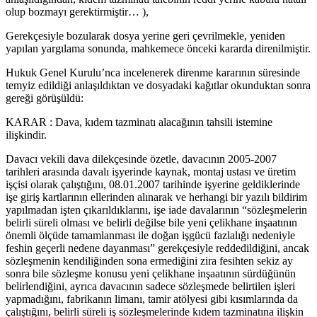
olup bozmayı gerektirmiştir… ),
Gerekçesiyle bozularak dosya yerine geri çevrilmekle, yeniden
yapılan yargılama sonunda, mahkemece önceki kararda direnilmiştir.
Hukuk Genel Kurulu’nca incelenerek direnme kararının süresinde
temyiz edildiği anlaşıldıktan ve dosyadaki kağıtlar okunduktan sonra
gereği görüşüldü:
KARAR : Dava, kıdem tazminatı alacağının tahsili istemine
ilişkindir.
Davacı vekili dava dilekçesinde özetle, davacının 2005-2007
tarihleri arasında davalı işyerinde kaynak, montaj ustası ve üretim
işçisi olarak çalıştığını, 08.01.2007 tarihinde işyerine geldiklerinde
işe giriş kartlarının ellerinden alınarak ve herhangi bir yazılı bildirim
yapılmadan işten çıkarıldıklarını, işe iade davalarının “sözleşmelerin
belirli süreli olması ve belirli değilse bile yeni çelikhane inşaatının
önemli ölçüde tamamlanması ile doğan işgücü fazlalığı nedeniyle
feshin geçerli nedene dayanması” gerekçesiyle reddedildiğini, ancak
sözleşmenin kendiliğinden sona ermediğini zira fesihten sekiz ay
sonra bile sözleşme konusu yeni çelikhane inşaatının sürdüğünün
belirlendiğini, ayrıca davacının sadece sözleşmede belirtilen işleri
yapmadığını, fabrikanın limanı, tamir atölyesi gibi kısımlarında da
çalıştığını, belirli süreli iş sözleşmelerinde kıdem tazminatına ilişkin