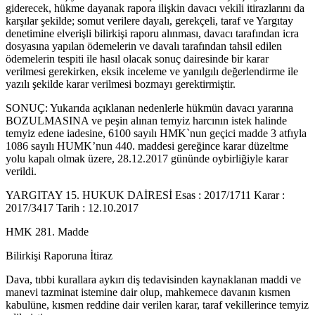
giderecek, hükme dayanak rapora ilişkin davacı vekili itirazlarını da
karşılar şekilde; somut verilere dayalı, gerekçeli, taraf ve Yargıtay
denetimine elverişli bilirkişi raporu alınması, davacı tarafından icra
dosyasına yapılan ödemelerin ve davalı tarafından tahsil edilen
ödemelerin tespiti ile hasıl olacak sonuç dairesinde bir karar
verilmesi gerekirken, eksik inceleme ve yanılgılı değerlendirme ile
yazılı şekilde karar verilmesi bozmayı gerektirmiştir.
SONUÇ: Yukarıda açıklanan nedenlerle hükmün davacı yararına
BOZULMASINA ve peşin alınan temyiz harcının istek halinde
temyiz edene iadesine, 6100 sayılı HMK`nun geçici madde 3 atfıyla
1086 sayılı HUMK’nun 440. maddesi gereğince karar düzeltme
yolu kapalı olmak üzere, 28.12.2017 gününde oybirliğiyle karar
verildi.
YARGITAY 15. HUKUK DAİRESİ Esas : 2017/1711 Karar :
2017/3417 Tarih : 12.10.2017
HMK 281. Madde
Bilirkişi Raporuna İtiraz
Dava, tıbbi kurallara aykırı diş tedavisinden kaynaklanan maddi ve
manevi tazminat istemine dair olup, mahkemece davanın kısmen
kabulüne, kısmen reddine dair verilen karar, taraf vekillerince temyiz