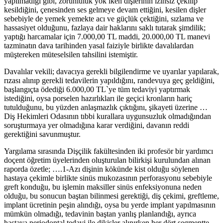
yapılmadığı gibi, zorunluluk yok iken dişlerinin izinsiz çekilip
kesildiğini, çenesinden ses gelmeye devam ettiğini, kesilen dişler
sebebiyle de yemek yemekte acı ve güçlük çektiğini, sızlama ve
hassasiyet olduğunu, fazlaya dair haklarını saklı tutarak şimdilik;
yaptığı harcamalar için 7.000,00 TL maddi, 20.000,00 TL manevi
tazminatın dava tarihinden yasal faiziyle birlikte davalılardan
müştereken müteselsilen tahsilini istemiştir.
Davalılar vekili; davacıya gerekli bilgilendirme ve uyarılar yapılarak,
rızası alınıp gerekli tedavilerin yapıldığını, randevuya geç geldiğini,
başlangıçta ödediği 6.000,00 TL`ye tüm tedaviyi yaptırmak
istediğini, oysa porselen hazırlıkları ile geçici kronların hariç
tutulduğunu, bu yüzden anlaşmazlık çıktığını, şikayeti üzerine …
Diş Hekimleri Odasının tıbbi kurallara uygunsuzluk olmadığından
soruşturmaya yer olmadığına karar verdiğini, davanın reddi
gerektiğini savunmuştur.
Yargılama sırasında Dişçilik fakültesinden iki profesör bir yardımcı
doçent öğretim üyelerinden oluşturulan bilirkişi kurulundan alınan
raporda özetle; ….1-Azı dişinin kökünde kist olduğu söylenen
hastaya çekimle birlikte sinüs mukozasının perforasyonu sebebiyle
greft konduğu, bu işlemin maksiller sinüs enfeksiyonuna neden
olduğu, bu sonucun baştan bilinmesi gerektiği, diş çekimi, greftleme,
implant ücretinin peşin alındığı, oysa bu yerde implant yapılmasının
mümkün olmadığı, tedavinin baştan yanlış planlandığı, ayrıca
hastaya periodontal tedavi ile dikişler alınırken her dört segmentte