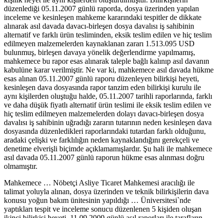
düzenlediği 05.11.2007 günlü raporda, dosya üzerinden yapılan
inceleme ve kesinleşen mahkeme kararındaki tespitler de dikkate
alınarak asıl davada davacı-birleşen dosya davalısı iş sahibinin
alternatif ve farklı ürün tesliminden, eksik teslim edilen ve hiç teslim
edilmeyen malzemelerden kaynaklanan zararı 1.513.095 USD
bulunmuş, birleşen davaya yönelik değerlendirme yapılmamış,
mahkemece bu rapor esas alınarak taleple bağlı kalınıp asıl davanın
kabulüne karar verilmiştir. Ne var ki, mahkemece asıl davada hükme
esas alınan 05.11.2007 günlü raporu düzenleyen bilirkişi heyeti,
kesinleşen dava dosyasında rapor tanzim eden bilirkişi kurulu ile
aynı kişilerden oluştuğu halde, 05.11.2007 tarihli raporlarında, farklı
ve daha düşük fiyatlı alternatif ürün teslimi ile eksik teslim edilen ve
hiç teslim edilmeyen malzemelerden dolayı davacı-birleşen dosya
davalısı iş sahibinin uğradığı zararın tutarının neden kesinleşen dava
dosyasında düzenledikleri raporlarındaki tutardan farklı olduğunu,
aradaki çelişki ve farklılığın neden kaynaklandığını gerekçeli ve
denetime elverişli biçimde açıklamamışlardır. Şu hali ile mahkemece
asıl davada 05.11.2007 günlü raporun hükme esas alınması doğru
olmamıştır.
Mahkemece … Nöbetçi Asliye Ticaret Mahkemesi aracılığı ile
talimat yoluyla alınan, dosya üzerinden ve teknik bilirkişilerin dava
konusu yoğun bakım ünitesinin yapıldığı … Üniversitesi`nde
yaptıkları tespit ve inceleme sonucu düzenlenen 5 kişiden oluşan
ikinci bilirkişi heyeti, 11.09.2009 günlü asıl raporları ile tarafların