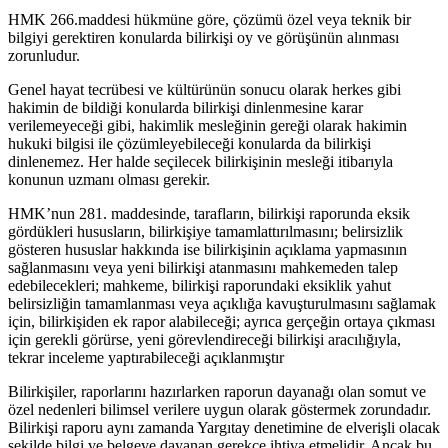
HMK 266.maddesi hükmüne göre, çözümü özel veya teknik bir
bilgiyi gerektiren konularda bilirkişi oy ve görüşünün alınması
zorunludur.
Genel hayat tecrübesi ve kültürünün sonucu olarak herkes gibi
hakimin de bildiği konularda bilirkişi dinlenmesine karar
verilemeyeceği gibi, hakimlik mesleğinin gereği olarak hakimin
hukuki bilgisi ile çözümleyebileceği konularda da bilirkişi
dinlenemez. Her halde seçilecek bilirkişinin mesleği itibarıyla
konunun uzmanı olması gerekir.
HMK’nun 281. maddesinde, tarafların, bilirkişi raporunda eksik
gördükleri hususların, bilirkişiye tamamlattırılmasını; belirsizlik
gösteren hususlar hakkında ise bilirkişinin açıklama yapmasının
sağlanmasını veya yeni bilirkişi atanmasını mahkemeden talep
edebilecekleri; mahkeme, bilirkişi raporundaki eksiklik yahut
belirsizliğin tamamlanması veya açıklığa kavuşturulmasını sağlamak
için, bilirkişiden ek rapor alabileceği; ayrıca gerçeğin ortaya çıkması
için gerekli görürse, yeni görevlendireceği bilirkişi aracılığıyla,
tekrar inceleme yaptırabileceği açıklanmıştır
Bilirkişiler, raporlarını hazırlarken raporun dayanağı olan somut ve
özel nedenleri bilimsel verilere uygun olarak göstermek zorundadır.
Bilirkişi raporu aynı zamanda Yargıtay denetimine de elverişli olacak
şekilde bilgi ve belgeye dayanan gerekçe ihtiva etmelidir. Ancak bu