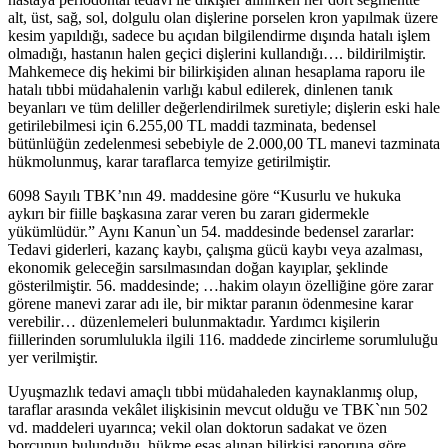
alt, üst, sağ, sol, dolgulu olan dişlerine porselen kron yapılmak üzere
kesim yapıldığı, sadece bu açıdan bilgilendirme dışında hatalı işlem
olmadığı, hastanın halen geçici dişlerini kullandığı…. bildirilmiştir.
Mahkemece diş hekimi bir bilirkişiden alınan hesaplama raporu ile
hatalı tıbbi müdahalenin varlığı kabul edilerek, dinlenen tanık
beyanları ve tüm deliller değerlendirilmek suretiyle; dişlerin eski hale
getirilebilmesi için 6.255,00 TL maddi tazminata, bedensel
bütünlüğün zedelenmesi sebebiyle de 2.000,00 TL manevi tazminata
hükmolunmuş, karar taraflarca temyize getirilmiştir.
6098 Sayılı TBK’nın 49. maddesine göre “Kusurlu ve hukuka
aykırı bir fiille başkasına zarar veren bu zararı gidermekle
yükümlüdür.” Aynı Kanun`un 54. maddesinde bedensel zararlar:
Tedavi giderleri, kazanç kaybı, çalışma gücü kaybı veya azalması,
ekonomik geleceğin sarsılmasından doğan kayıplar, şeklinde
gösterilmiştir. 56. maddesinde; …hakim olayın özelliğine göre zarar
görene manevi zarar adı ile, bir miktar paranın ödenmesine karar
verebilir… düzenlemeleri bulunmaktadır. Yardımcı kişilerin
fiillerinden sorumlulukla ilgili 116. maddede zincirleme sorumluluğu
yer verilmiştir.
Uyuşmazlık tedavi amaçlı tıbbi müdahaleden kaynaklanmış olup,
taraflar arasında vekâlet ilişkisinin mevcut olduğu ve TBK`nın 502
vd. maddeleri uyarınca; vekil olan doktorun sadakat ve özen
borcunun bulunduğu, hükme esas alınan bilirkişi raporuna göre,