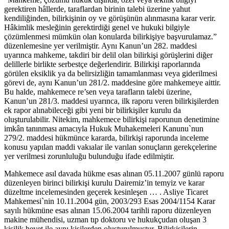
gerektiren hâllerde, taraflardan birinin talebi üzerine yahut
kendiliğinden, bilirkişinin oy ve görüşünün alınmasına karar verir.
Hâkimlik mesleğinin gerektirdiği genel ve hukuki bilgiyle
çözümlenmesi mümkün olan konularda bilirkişiye başvurulamaz.”
düzenlemesine yer verilmiştir. Aynı Kanun’un 282. maddesi
uyarınca mahkeme, takdiri bir delil olan bilirkişi görüşlerini diğer
delillerle birlikte serbestçe değerlendirir. Bilirkişi raporlarında
görülen eksiklik ya da belirsizliğin tamamlanması veya giderilmesi
görevi de, aynı Kanun’un 281/2. maddesine göre mahkemeye aittir.
Bu halde, mahkemece re’sen veya tarafların talebi üzerine,
Kanun’un 281/3. maddesi uyarınca, ilk raporu veren bilirkişilerden
ek rapor alınabileceği gibi yeni bir bilirkişiler kurulu da
oluşturulabilir. Nitekim, mahkemece bilirkişi raporunun denetimine
imkân tanınması amacıyla Hukuk Muhakemeleri Kanunu`nun
279/2. maddesi hükmünce kararda, bilirkişi raporunda inceleme
konusu yapılan maddi vakıalar ile varılan sonuçların gerekçelerine
yer verilmesi zorunluluğu bulunduğu ifade edilmiştir.
Mahkemece asıl davada hükme esas alınan 05.11.2007 günlü raporu
düzenleyen birinci bilirkişi kurulu Dairemiz’in temyiz ve karar
düzeltme incelemesinden geçerek kesinleşen … . Asliye Ticaret
Mahkemesi`nin 10.11.2004 gün, 2003/293 Esas 2004/1154 Karar
sayılı hükmüne esas alınan 15.06.2004 tarihli raporu düzenleyen
makine mühendisi, uzman tıp doktoru ve hukukçudan oluşan 3
kişilik heyet ile aynı kişilerden oluşturulmuştur. Bilirkişilerin