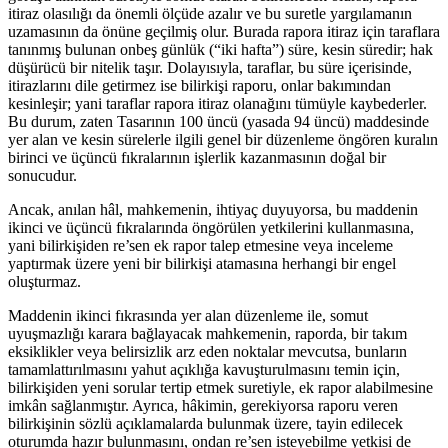
itiraz olasılığı da önemli ölçüde azalır ve bu suretle yargılamanın
uzamasının da önüne geçilmiş olur. Burada rapora itiraz için taraflara
tanınmış bulunan onbeş günlük (“iki hafta”) süre, kesin süredir; hak
düşürücü bir nitelik taşır. Dolayısıyla, taraflar, bu süre içerisinde,
itirazlarını dile getirmez ise bilirkişi raporu, onlar bakımından
kesinleşir; yani taraflar rapora itiraz olanağını tümüyle kaybederler.
Bu durum, zaten Tasarının 100 üncü (yasada 94 üncü) maddesinde
yer alan ve kesin sürelerle ilgili genel bir düzenleme öngören kuralın
birinci ve üçüncü fıkralarının işlerlik kazanmasının doğal bir
sonucudur.
Ancak, anılan hâl, mahkemenin, ihtiyaç duyuyorsa, bu maddenin
ikinci ve üçüncü fıkralarında öngörülen yetkilerini kullanmasına,
yani bilirkişiden re’sen ek rapor talep etmesine veya inceleme
yaptırmak üzere yeni bir bilirkişi atamasına herhangi bir engel
oluşturmaz.
Maddenin ikinci fıkrasında yer alan düzenleme ile, somut
uyuşmazlığı karara bağlayacak mahkemenin, raporda, bir takım
eksiklikler veya belirsizlik arz eden noktalar mevcutsa, bunların
tamamlattırılmasını yahut açıklığa kavuşturulmasını temin için,
bilirkişiden yeni sorular tertip etmek suretiyle, ek rapor alabilmesine
imkân sağlanmıştır. Ayrıca, hâkimin, gerekiyorsa raporu veren
bilirkişinin sözlü açıklamalarda bulunmak üzere, tayin edilecek
oturumda hazır bulunmasını, ondan re’sen isteyebilme yetkisi de