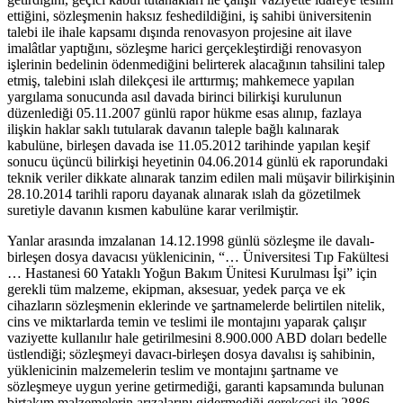
ettiğini, sözleşmenin haksız feshedildiğini, iş sahibi üniversitenin
talebi ile ihale kapsamı dışında renovasyon projesine ait ilave
imalâtlar yaptığını, sözleşme harici gerçekleştirdiği renovasyon
işlerinin bedelinin ödenmediğini belirterek alacağının tahsilini talep
etmiş, talebini ıslah dilekçesi ile arttırmış; mahkemece yapılan
yargılama sonucunda asıl davada birinci bilirkişi kurulunun
düzenlediği 05.11.2007 günlü rapor hükme esas alınıp, fazlaya
ilişkin haklar saklı tutularak davanın taleple bağlı kalınarak
kabulüne, birleşen davada ise 11.05.2012 tarihinde yapılan keşif
sonucu üçüncü bilirkişi heyetinin 04.06.2014 günlü ek raporundaki
teknik veriler dikkate alınarak tanzim edilen mali müşavir bilirkişinin
28.10.2014 tarihli raporu dayanak alınarak ıslah da gözetilmek
suretiyle davanın kısmen kabulüne karar verilmiştir.
Yanlar arasında imzalanan 14.12.1998 günlü sözleşme ile davalı-
birleşen dosya davacısı yüklenicinin, “… Üniversitesi Tıp Fakültesi
… Hastanesi 60 Yataklı Yoğun Bakım Ünitesi Kurulması İşi” için
gerekli tüm malzeme, ekipman, aksesuar, yedek parça ve ek
cihazların sözleşmenin eklerinde ve şartnamelerde belirtilen nitelik,
cins ve miktarlarda temin ve teslimi ile montajını yaparak çalışır
vaziyette kullanılır hale getirilmesini 8.900.000 ABD doları bedelle
üstlendiği; sözleşmeyi davacı-birleşen dosya davalısı iş sahibinin,
yüklenicinin malzemelerin teslim ve montajını şartname ve
sözleşmeye uygun yerine getirmediği, garanti kapsamında bulunan
birtakım malzemelerin arızalarını gidermediği gerekçesi ile 2886