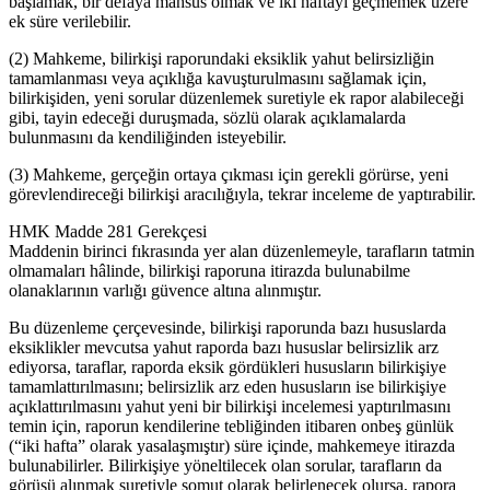
başlamak, bir defaya mahsus olmak ve iki haftayı geçmemek üzere
ek süre verilebilir.
(2) Mahkeme, bilirkişi raporundaki eksiklik yahut belirsizliğin
tamamlanması veya açıklığa kavuşturulmasını sağlamak için,
bilirkişiden, yeni sorular düzenlemek suretiyle ek rapor alabileceği
gibi, tayin edeceği duruşmada, sözlü olarak açıklamalarda
bulunmasını da kendiliğinden isteyebilir.
(3) Mahkeme, gerçeğin ortaya çıkması için gerekli görürse, yeni
görevlendireceği bilirkişi aracılığıyla, tekrar inceleme de yaptırabilir.
HMK Madde 281 Gerekçesi
Maddenin birinci fıkrasında yer alan düzenlemeyle, tarafların tatmin
olmamaları hâlinde, bilirkişi raporuna itirazda bulunabilme
olanaklarının varlığı güvence altına alınmıştır.
Bu düzenleme çerçevesinde, bilirkişi raporunda bazı hususlarda
eksiklikler mevcutsa yahut raporda bazı hususlar belirsizlik arz
ediyorsa, taraflar, raporda eksik gördükleri hususların bilirkişiye
tamamlattırılmasını; belirsizlik arz eden hususların ise bilirkişiye
açıklattırılmasını yahut yeni bir bilirkişi incelemesi yaptırılmasını
temin için, raporun kendilerine tebliğinden itibaren onbeş günlük
(“iki hafta” olarak yasalaşmıştır) süre içinde, mahkemeye itirazda
bulunabilirler. Bilirkişiye yöneltilecek olan sorular, tarafların da
görüşü alınmak suretiyle somut olarak belirlenecek olursa, rapora