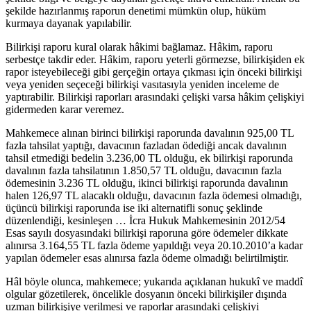
şekilde hazırlanmış raporun denetimi mümkün olup, hüküm
kurmaya dayanak yapılabilir.
Bilirkişi raporu kural olarak hâkimi bağlamaz. Hâkim, raporu
serbestçe takdir eder. Hâkim, raporu yeterli görmezse, bilirkişiden ek
rapor isteyebileceği gibi gerçeğin ortaya çıkması için önceki bilirkişi
veya yeniden seçeceği bilirkişi vasıtasıyla yeniden inceleme de
yaptırabilir. Bilirkişi raporları arasındaki çelişki varsa hâkim çelişkiyi
gidermeden karar veremez.
Mahkemece alınan birinci bilirkişi raporunda davalının 925,00 TL
fazla tahsilat yaptığı, davacının fazladan ödediği ancak davalının
tahsil etmediği bedelin 3.236,00 TL olduğu, ek bilirkişi raporunda
davalının fazla tahsilatının 1.850,57 TL olduğu, davacının fazla
ödemesinin 3.236 TL olduğu, ikinci bilirkişi raporunda davalının
halen 126,97 TL alacaklı olduğu, davacının fazla ödemesi olmadığı,
üçüncü bilirkişi raporunda ise iki alternatifli sonuç şeklinde
düzenlendiği, kesinleşen … İcra Hukuk Mahkemesinin 2012/54
Esas sayılı dosyasındaki bilirkişi raporuna göre ödemeler dikkate
alınırsa 3.164,55 TL fazla ödeme yapıldığı veya 20.10.2010’a kadar
yapılan ödemeler esas alınırsa fazla ödeme olmadığı belirtilmiştir.
Hâl böyle olunca, mahkemece; yukarıda açıklanan hukukî ve maddî
olgular gözetilerek, öncelikle dosyanın önceki bilirkişiler dışında
uzman bilirkişiye verilmesi ve raporlar arasındaki çelişkiyi