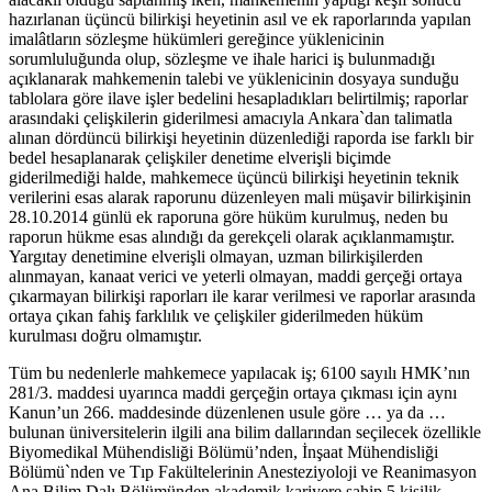
hazırlanan üçüncü bilirkişi heyetinin asıl ve ek raporlarında yapılan
imalâtların sözleşme hükümleri gereğince yüklenicinin
sorumluluğunda olup, sözleşme ve ihale harici iş bulunmadığı
açıklanarak mahkemenin talebi ve yüklenicinin dosyaya sunduğu
tablolara göre ilave işler bedelini hesapladıkları belirtilmiş; raporlar
arasındaki çelişkilerin giderilmesi amacıyla Ankara`dan talimatla
alınan dördüncü bilirkişi heyetinin düzenlediği raporda ise farklı bir
bedel hesaplanarak çelişkiler denetime elverişli biçimde
giderilmediği halde, mahkemece üçüncü bilirkişi heyetinin teknik
verilerini esas alarak raporunu düzenleyen mali müşavir bilirkişinin
28.10.2014 günlü ek raporuna göre hüküm kurulmuş, neden bu
raporun hükme esas alındığı da gerekçeli olarak açıklanmamıştır.
Yargıtay denetimine elverişli olmayan, uzman bilirkişilerden
alınmayan, kanaat verici ve yeterli olmayan, maddi gerçeği ortaya
çıkarmayan bilirkişi raporları ile karar verilmesi ve raporlar arasında
ortaya çıkan fahiş farklılık ve çelişkiler giderilmeden hüküm
kurulması doğru olmamıştır.
Tüm bu nedenlerle mahkemece yapılacak iş; 6100 sayılı HMK’nın
281/3. maddesi uyarınca maddi gerçeğin ortaya çıkması için aynı
Kanun’un 266. maddesinde düzenlenen usule göre … ya da …
bulunan üniversitelerin ilgili ana bilim dallarından seçilecek özellikle
Biyomedikal Mühendisliği Bölümü’nden, İnşaat Mühendisliği
Bölümü`nden ve Tıp Fakültelerinin Anesteziyoloji ve Reanimasyon
Ana Bilim Dalı Bölümünden akademik kariyere sahip 5 kişilik