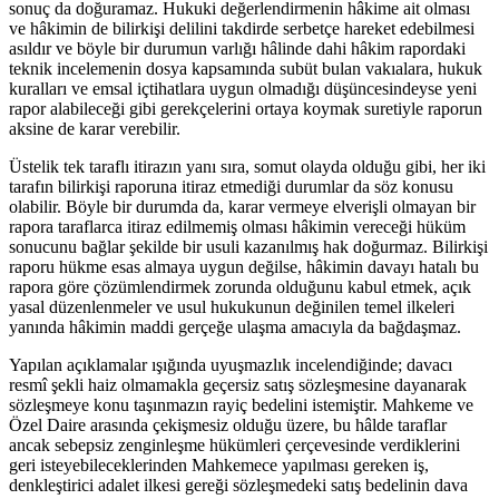
sonuç da doğuramaz. Hukuki değerlendirmenin hâkime ait olması
ve hâkimin de bilirkişi delilini takdirde serbetçe hareket edebilmesi
asıldır ve böyle bir durumun varlığı hâlinde dahi hâkim rapordaki
teknik incelemenin dosya kapsamında subüt bulan vakıalara, hukuk
kuralları ve emsal içtihatlara uygun olmadığı düşüncesindeyse yeni
rapor alabileceği gibi gerekçelerini ortaya koymak suretiyle raporun
aksine de karar verebilir.
Üstelik tek taraflı itirazın yanı sıra, somut olayda olduğu gibi, her iki
tarafın bilirkişi raporuna itiraz etmediği durumlar da söz konusu
olabilir. Böyle bir durumda da, karar vermeye elverişli olmayan bir
rapora taraflarca itiraz edilmemiş olması hâkimin vereceği hüküm
sonucunu bağlar şekilde bir usuli kazanılmış hak doğurmaz. Bilirkişi
raporu hükme esas almaya uygun değilse, hâkimin davayı hatalı bu
rapora göre çözümlendirmek zorunda olduğunu kabul etmek, açık
yasal düzenlenmeler ve usul hukukunun değinilen temel ilkeleri
yanında hâkimin maddi gerçeğe ulaşma amacıyla da bağdaşmaz.
Yapılan açıklamalar ışığında uyuşmazlık incelendiğinde; davacı
resmî şekli haiz olmamakla geçersiz satış sözleşmesine dayanarak
sözleşmeye konu taşınmazın rayiç bedelini istemiştir. Mahkeme ve
Özel Daire arasında çekişmesiz olduğu üzere, bu hâlde taraflar
ancak sebepsiz zenginleşme hükümleri çerçevesinde verdiklerini
geri isteyebileceklerinden Mahkemece yapılması gereken iş,
denkleştirici adalet ilkesi gereği sözleşmedeki satış bedelinin dava