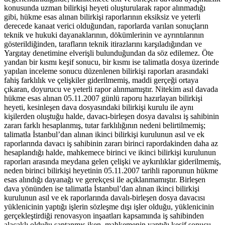
konusunda uzman bilirkişi heyeti oluşturularak rapor alınmadığı
gibi, hükme esas alınan bilirkişi raporlarının eksiksiz ve yeterli
derecede kanaat verici olduğundan, raporlarda varılan sonuçların
teknik ve hukuki dayanaklarının, dökümlerinin ve ayrıntılarının
gösterildiğinden, tarafların teknik itirazlarını karşıladığından ve
Yargıtay denetimine elverişli bulunduğundan da söz edilemez. Öte
yandan bir kısmı keşif sonucu, bir kısmı ise talimatla dosya üzerinde
yapılan inceleme sonucu düzenlenen bilirkişi raporları arasındaki
fahiş farklılık ve çelişkiler giderilmemiş, maddi gerçeği ortaya
çıkaran, doyurucu ve yeterli rapor alınmamıştır. Nitekim asıl davada
hükme esas alınan 05.11.2007 günlü raporu hazırlayan bilirkişi
heyeti, kesinleşen dava dosyasındaki bilirkişi kurulu ile aynı
kişilerden oluştuğu halde, davacı-birleşen dosya davalısı iş sahibinin
zararı farklı hesaplanmış, tutar farklılığının nedeni belirtilmemiş;
talimatla İstanbul’dan alınan ikinci bilirkişi kurulunun asıl ve ek
raporlarında davacı iş sahibinin zararı birinci rapordakinden daha az
hesaplandığı halde, mahkemece birinci ve ikinci bilirkişi kurulunun
raporları arasında meydana gelen çelişki ve aykırılıklar giderilmemiş,
neden birinci bilirkişi heyetinin 05.11.2007 tarihli raporunun hükme
esas alındığı dayanağı ve gerekçesi ile açıklanmamıştır. Birleşen
dava yönünden ise talimatla İstanbul’dan alınan ikinci bilirkişi
kurulunun asıl ve ek raporlarında davalı-birleşen dosya davacısı
yüklenicinin yaptığı işlerin sözleşme dışı işler olduğu, yüklenicinin
gerçekleştirdiği renovasyon inşaatları kapsamında iş sahibinden
alacaklı olduğu saptanmış iken, mahkemenin yaptığı keşif sonucu