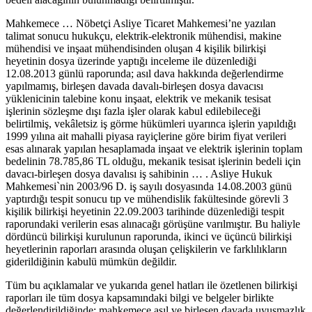
Mahkemece … Nöbetçi Asliye Ticaret Mahkemesi’ne yazılan
talimat sonucu hukukçu, elektrik-elektronik mühendisi, makine
mühendisi ve inşaat mühendisinden oluşan 4 kişilik bilirkişi
heyetinin dosya üzerinde yaptığı inceleme ile düzenlediği
12.08.2013 günlü raporunda; asıl dava hakkında değerlendirme
yapılmamış, birleşen davada davalı-birleşen dosya davacısı
yüklenicinin talebine konu inşaat, elektrik ve mekanik tesisat
işlerinin sözleşme dışı fazla işler olarak kabul edilebileceği
belirtilmiş, vekâletsiz iş görme hükümleri uyarınca işlerin yapıldığı
1999 yılına ait mahalli piyasa rayiçlerine göre birim fiyat verileri
esas alınarak yapılan hesaplamada inşaat ve elektrik işlerinin toplam
bedelinin 78.785,86 TL olduğu, mekanik tesisat işlerinin bedeli için
davacı-birleşen dosya davalısı iş sahibinin … . Asliye Hukuk
Mahkemesi`nin 2003/96 D. iş sayılı dosyasında 14.08.2003 günü
yaptırdığı tespit sonucu tıp ve mühendislik fakültesinde görevli 3
kişilik bilirkişi heyetinin 22.09.2003 tarihinde düzenlediği tespit
raporundaki verilerin esas alınacağı görüşüne varılmıştır. Bu haliyle
dördüncü bilirkişi kurulunun raporunda, ikinci ve üçüncü bilirkişi
heyetlerinin raporları arasında oluşan çelişkilerin ve farklılıkların
giderildiğinin kabulü mümkün değildir.
Tüm bu açıklamalar ve yukarıda genel hatları ile özetlenen bilirkişi
raporları ile tüm dosya kapsamındaki bilgi ve belgeler birlikte
değerlendirildiğinde; mahkemece asıl ve birleşen davada uyuşmazlık