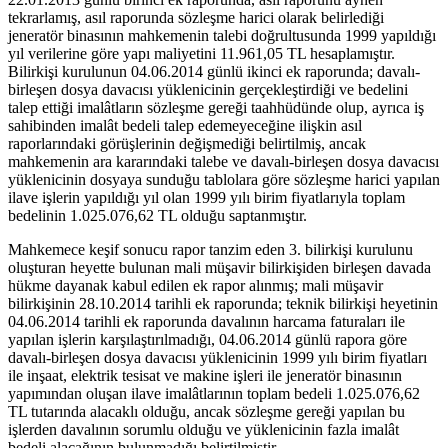
tekrarlamış, asıl raporunda sözleşme harici olarak belirlediği
jeneratör binasının mahkemenin talebi doğrultusunda 1999 yapıldığı
yıl verilerine göre yapı maliyetini 11.961,05 TL hesaplamıştır.
Bilirkişi kurulunun 04.06.2014 günlü ikinci ek raporunda; davalı-
birleşen dosya davacısı yüklenicinin gerçekleştirdiği ve bedelini
talep ettiği imalâtların sözleşme gereği taahhüdünde olup, ayrıca iş
sahibinden imalât bedeli talep edemeyeceğine ilişkin asıl
raporlarındaki görüşlerinin değişmediği belirtilmiş, ancak
mahkemenin ara kararındaki talebe ve davalı-birleşen dosya davacısı
yüklenicinin dosyaya sunduğu tablolara göre sözleşme harici yapılan
ilave işlerin yapıldığı yıl olan 1999 yılı birim fiyatlarıyla toplam
bedelinin 1.025.076,62 TL olduğu saptanmıştır.
Mahkemece keşif sonucu rapor tanzim eden 3. bilirkişi kurulunu
oluşturan heyette bulunan mali müşavir bilirkişiden birleşen davada
hükme dayanak kabul edilen ek rapor alınmış; mali müşavir
bilirkişinin 28.10.2014 tarihli ek raporunda; teknik bilirkişi heyetinin
04.06.2014 tarihli ek raporunda davalının harcama faturaları ile
yapılan işlerin karşılaştırılmadığı, 04.06.2014 günlü rapora göre
davalı-birleşen dosya davacısı yüklenicinin 1999 yılı birim fiyatları
ile inşaat, elektrik tesisat ve makine işleri ile jeneratör binasının
yapımından oluşan ilave imalâtlarının toplam bedeli 1.025.076,62
TL tutarında alacaklı olduğu, ancak sözleşme gereği yapılan bu
işlerden davalının sorumlu olduğu ve yüklenicinin fazla imalât
bedeli alacağının bulunmadığı belirtilmiştir.