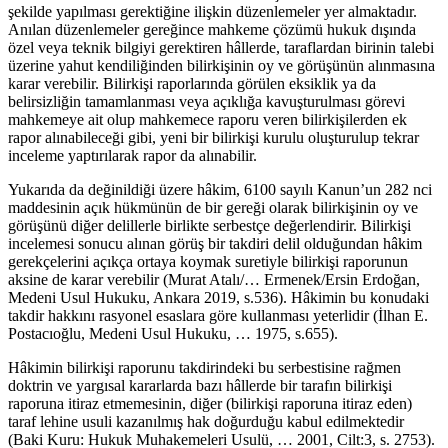
şekilde yapılması gerektiğine ilişkin düzenlemeler yer almaktadır.
Anılan düzenlemeler gereğince mahkeme çözümü hukuk dışında
özel veya teknik bilgiyi gerektiren hâllerde, taraflardan birinin talebi
üzerine yahut kendiliğinden bilirkişinin oy ve görüşünün alınmasına
karar verebilir. Bilirkişi raporlarında görülen eksiklik ya da
belirsizliğin tamamlanması veya açıklığa kavuşturulması görevi
mahkemeye ait olup mahkemece raporu veren bilirkişilerden ek
rapor alınabileceği gibi, yeni bir bilirkişi kurulu oluşturulup tekrar
inceleme yaptırılarak rapor da alınabilir.
Yukarıda da değinildiği üzere hâkim, 6100 sayılı Kanun’un 282 nci
maddesinin açık hükmünün de bir gereği olarak bilirkişinin oy ve
görüşünü diğer delillerle birlikte serbestçe değerlendirir. Bilirkişi
incelemesi sonucu alınan görüş bir takdiri delil olduğundan hâkim
gerekçelerini açıkça ortaya koymak suretiyle bilirkişi raporunun
aksine de karar verebilir (Murat Atalı/… Ermenek/Ersin Erdoğan,
Medeni Usul Hukuku, Ankara 2019, s.536). Hâkimin bu konudaki
takdir hakkını rasyonel esaslara göre kullanması yeterlidir (İlhan E.
Postacıoğlu, Medeni Usul Hukuku, … 1975, s.655).
Hâkimin bilirkişi raporunu takdirindeki bu serbestisine rağmen
doktrin ve yargısal kararlarda bazı hâllerde bir tarafın bilirkişi
raporuna itiraz etmemesinin, diğer (bilirkişi raporuna itiraz eden)
taraf lehine usuli kazanılmış hak doğurduğu kabul edilmektedir
(Baki Kuru: Hukuk Muhakemeleri Usulü, … 2001, Cilt:3, s. 2753).