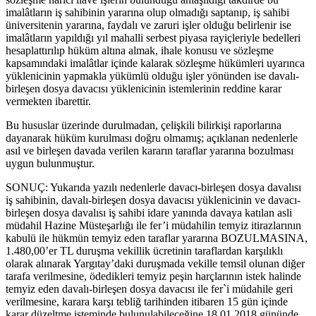
imalâtların iş sahibinin yararına olup olmadığı saptanıp, iş sahibi
üniversitenin yararına, faydalı ve zaruri işler olduğu belirlenir ise
imalâtların yapıldığı yıl mahalli serbest piyasa rayiçleriyle bedelleri
hesaplattırılıp hüküm altına almak, ihale konusu ve sözleşme
kapsamındaki imalâtlar içinde kalarak sözleşme hükümleri uyarınca
yüklenicinin yapmakla yükümlü olduğu işler yönünden ise davalı-
birleşen dosya davacısı yüklenicinin istemlerinin reddine karar
vermekten ibarettir.
Bu hususlar üzerinde durulmadan, çelişkili bilirkişi raporlarına
dayanarak hüküm kurulması doğru olmamış; açıklanan nedenlerle
asıl ve birleşen davada verilen kararın taraflar yararına bozulması
uygun bulunmuştur.
SONUÇ: Yukarıda yazılı nedenlerle davacı-birleşen dosya davalısı
iş sahibinin, davalı-birleşen dosya davacısı yüklenicinin ve davacı-
birleşen dosya davalısı iş sahibi idare yanında davaya katılan asli
müdahil Hazine Müsteşarlığı ile fer’i müdahilin temyiz itirazlarının
kabulü ile hükmün temyiz eden taraflar yararına BOZULMASINA,
1.480,00’er TL duruşma vekillik ücretinin taraflardan karşılıklı
olarak alınarak Yargıtay’daki duruşmada vekille temsil olunan diğer
tarafa verilmesine, ödedikleri temyiz peşin harçlarının istek halinde
temyiz eden davalı-birleşen dosya davacısı ile fer`i müdahile geri
verilmesine, karara karşı tebliğ tarihinden itibaren 15 gün içinde
karar düzeltme isteminde bulunulabileceğine 18.01.2018 gününde