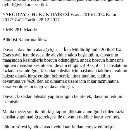
oybirliğiyle karar verildi.
YARGITAY 3. HUKUK DAİRESİ Esas : 2016/12074 Karar :
2017/18411 Tarih : 28.12.2017
HMK 281. Madde
Bilirkişi Raporuna İtiraz
Davacı; davalının alacağı için … İcra Müdürlüğünün 2006/3104
Esas sayılı icra dosyası ile aleyhine takip başlattığını, davacının
maaşından kesintilerle borcun ödendiğini, ancak borcun bitmesine
rağmen maaştan kesintilerin devam ettiğini, 4.973,56 TL tahsilatının
fazladan yapıldığını, fazladan tahsilat için başlatılan takibe davalının
haksız olarak itiraz ettiğini belirterek, itiraz iptaline, takibin
devamına ve %20`den az olmamak üzere icra inkar tazminatına
karar verilmesini talep ve dava etmiştir.
Davalı; fazladan tahsilat yapılmadığını belirterek, davanın reddini
istemiştir.
Mahkemece; son iki bilirkişi raporu dikkate alındığında fiilen fazla
tahsilat yapılmadığı gerekçesi ile davanın reddine karar verilmiş,
hüküm süresi içinde davacı vekili tarafından temyiz edilmiştir.