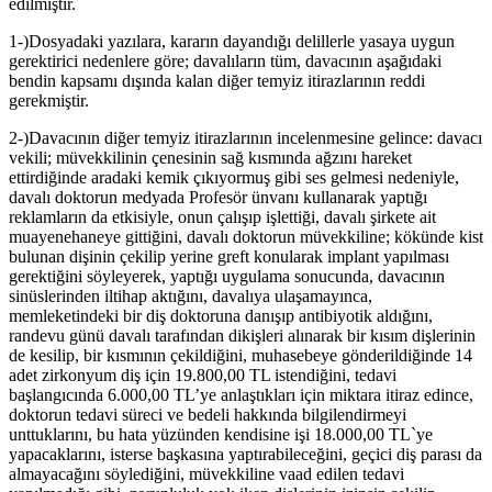
edilmiştir.
1-)Dosyadaki yazılara, kararın dayandığı delillerle yasaya uygun
gerektirici nedenlere göre; davalıların tüm, davacının aşağıdaki
bendin kapsamı dışında kalan diğer temyiz itirazlarının reddi
gerekmiştir.
2-)Davacının diğer temyiz itirazlarının incelenmesine gelince: davacı
vekili; müvekkilinin çenesinin sağ kısmında ağzını hareket
ettirdiğinde aradaki kemik çıkıyormuş gibi ses gelmesi nedeniyle,
davalı doktorun medyada Profesör ünvanı kullanarak yaptığı
reklamların da etkisiyle, onun çalışıp işlettiği, davalı şirkete ait
muayenehaneye gittiğini, davalı doktorun müvekkiline; kökünde kist
bulunan dişinin çekilip yerine greft konularak implant yapılması
gerektiğini söyleyerek, yaptığı uygulama sonucunda, davacının
sinüslerinden iltihap aktığını, davalıya ulaşamayınca,
memleketindeki bir diş doktoruna danışıp antibiyotik aldığını,
randevu günü davalı tarafından dikişleri alınarak bir kısım dişlerinin
de kesilip, bir kısmının çekildiğini, muhasebeye gönderildiğinde 14
adet zirkonyum diş için 19.800,00 TL istendiğini, tedavi
başlangıcında 6.000,00 TL’ye anlaştıkları için miktara itiraz edince,
doktorun tedavi süreci ve bedeli hakkında bilgilendirmeyi
unttuklarını, bu hata yüzünden kendisine işi 18.000,00 TL`ye
yapacaklarını, isterse başkasına yaptırabileceğini, geçici diş parası da
almayacağını söylediğini, müvekkiline vaad edilen tedavi