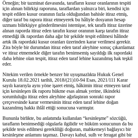
Örneğin; bir tazminat davasında, tarafların kusur oranlarının tespiti
için alınan bilirkişi raporuna, taraflardan yalnızca biri, kendisi için
tespit edilen kusur oranının fazla olduğundan bahisle itiraz etmiş,
diğer taraf bu rapora itiraz etmeyerek bu hâliyle dosyanın hesap
uzmanı bilirkişiye gönderilmesini istemişse, tek taraflı itiraz üzerine
alınan raporda itiraz eden tarafın kusur oranının karşı tarafın itiraz
etmediği ilk rapordan daha ağır bir şekilde tespit edilmesi hâlinde
artık ilk rapordaki kusur oranları üzerinden karar verilmesi gerekir.
Zira böyle bir durumdan itiraz eden taraf aleyhine sonuç çıkarılamaz
ve itiraz etmemekle diğer tarafın benimsemiş sayıldığı ilk rapordaki
daha lehine olan tespit, itiraz eden taraf lehine kazanılmış hak teşkil
eder.
Nitekim verilen örnekle benzer bir uyuşmazlıkta Hukuk Genel
Kurulu 18.02.2021 tarihli, 2018/(21)10-94 Esas, 2021/111 Karar
sayılı kararıyla aynı yöne işaret etmiş, hâkimin itiraz etmeyen taraf
için kesinleşen ilk raporu hükme esas almak yerine, ilkindeki
sorumluluğu itiraz eden aleyhine ağırlaştıran sonraki rapor
çerçevesinde karar vermesinin itiraz eden taraf lehine doğan
kazanılmış hakkı ihlâl ettiği sonucuna varmıştır.
Bununla birlikte, bu anlatımda kullanılan “kesinleşme” sözcüğü,
tarafların benimsediği olgularla ilgilidir ve hüküm sonucunun da bu
şekilde tesis edilmesi gerekliliği doğuran, mahkemeyi bağlayıcı bir
kesinleşme anlamını taşımaz. Davayı kabul, sulh ve feragat gibi bir