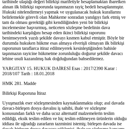
tarihinde ulaştığı değeri bilirkişi marifetiyle hesaplamaktan ibaretken
alınan ilk bilirkişi raporunda taşınmazın rayiç bedeli hesaplanmıştır.
Hukuki nitelendirmeyi yapmak ve uygulanacak hukuk kurallarını
belirlemekle görevli olan Mahkeme sonradan yanılgıyı fark etmiş ve
tam da olması gerektiği gibi kendiliğinden yeni bir bilirkişi
incelemesine başvurmuş, neticeten sözleşme bedelinin dava
tarihindeki karşılığını hesap eden ikinci bilirkişi raporunu
benimseyerek yazılı şekilde davayı kısmen kabul etmiştir. Böyle bir
durumda hukuken hükme esas almaya elverişli olmayan ilk bilirkişi
raporunun taraflarca itiraz edilmeyerek kesinleştiğinden bahisle
taşınmazın rayicine hükmetme zorunluluğu doğurur şekilde davacı
lehine usuli kazanılmış hak doğduğundan bahsedilemez.
YARGITAY 15. HUKUK DAİRESİ Esas : 2017/2390 Karar :
2018/107 Tarih : 18.01.2018
HMK 281. Madde
Bilirkişi Raporuna İtiraz
Uyuşmazlık eser sözleşmesinden kaynaklanmakta olup; asıl davada
davacı-birleşen dosya davalısı iş sahibi, ihale ve sözleşme
konusundan farklı ve daha ucuz alternatif malzemelerin teslim
edildiği, eksik teslim edilen ve hiç teslim edilmeyen ürünlerin olduğu
iddiası ile uğradığı zararların tazminini istemiş; birleşen davada ise
davalı-birleşen dosya davacısı yüklenici, ihale ve sözleşme kapsamı