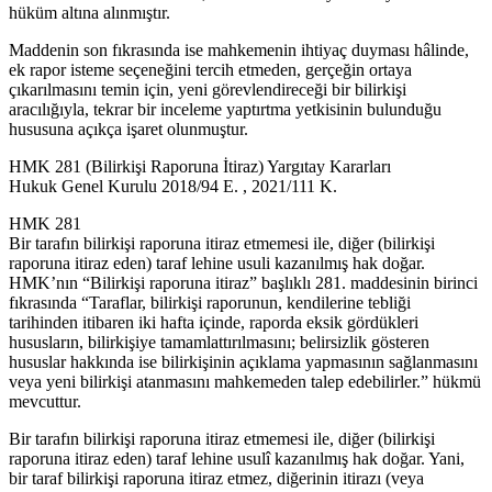
hüküm altına alınmıştır.
Maddenin son fıkrasında ise mahkemenin ihtiyaç duyması hâlinde,
ek rapor isteme seçeneğini tercih etmeden, gerçeğin ortaya
çıkarılmasını temin için, yeni görevlendireceği bir bilirkişi
aracılığıyla, tekrar bir inceleme yaptırtma yetkisinin bulunduğu
hususuna açıkça işaret olunmuştur.
HMK 281 (Bilirkişi Raporuna İtiraz) Yargıtay Kararları
Hukuk Genel Kurulu 2018/94 E. , 2021/111 K.
HMK 281
Bir tarafın bilirkişi raporuna itiraz etmemesi ile, diğer (bilirkişi
raporuna itiraz eden) taraf lehine usuli kazanılmış hak doğar.
HMK’nın “Bilirkişi raporuna itiraz” başlıklı 281. maddesinin birinci
fıkrasında “Taraflar, bilirkişi raporunun, kendilerine tebliği
tarihinden itibaren iki hafta içinde, raporda eksik gördükleri
hususların, bilirkişiye tamamlattırılmasını; belirsizlik gösteren
hususlar hakkında ise bilirkişinin açıklama yapmasının sağlanmasını
veya yeni bilirkişi atanmasını mahkemeden talep edebilirler.” hükmü
mevcuttur.
Bir tarafın bilirkişi raporuna itiraz etmemesi ile, diğer (bilirkişi
raporuna itiraz eden) taraf lehine usulî kazanılmış hak doğar. Yani,
bir taraf bilirkişi raporuna itiraz etmez, diğerinin itirazı (veya