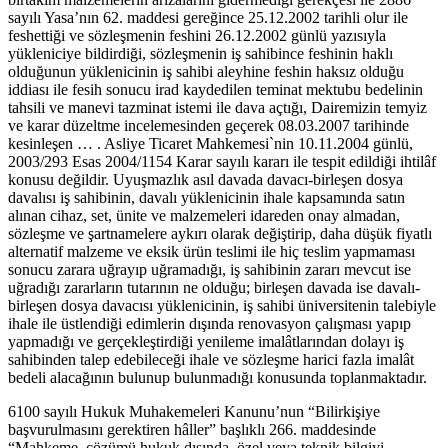
sayılı Yasa’nın 62. maddesi gereğince 25.12.2002 tarihli olur ile
feshettiği ve sözleşmenin feshini 26.12.2002 günlü yazısıyla
yükleniciye bildirdiği, sözleşmenin iş sahibince feshinin haklı
olduğunun yüklenicinin iş sahibi aleyhine feshin haksız olduğu
iddiası ile fesih sonucu irad kaydedilen teminat mektubu bedelinin
tahsili ve manevi tazminat istemi ile dava açtığı, Dairemizin temyiz
ve karar düzeltme incelemesinden geçerek 08.03.2007 tarihinde
kesinleşen … . Asliye Ticaret Mahkemesi`nin 10.11.2004 günlü,
2003/293 Esas 2004/1154 Karar sayılı kararı ile tespit edildiği ihtilâf
konusu değildir. Uyuşmazlık asıl davada davacı-birleşen dosya
davalısı iş sahibinin, davalı yüklenicinin ihale kapsamında satın
alınan cihaz, set, ünite ve malzemeleri idareden onay almadan,
sözleşme ve şartnamelere aykırı olarak değiştirip, daha düşük fiyatlı
alternatif malzeme ve eksik ürün teslimi ile hiç teslim yapmaması
sonucu zarara uğrayıp uğramadığı, iş sahibinin zararı mevcut ise
uğradığı zararların tutarının ne olduğu; birleşen davada ise davalı-
birleşen dosya davacısı yüklenicinin, iş sahibi üniversitenin talebiyle
ihale ile üstlendiği edimlerin dışında renovasyon çalışması yapıp
yapmadığı ve gerçekleştirdiği yenileme imalâtlarından dolayı iş
sahibinden talep edebileceği ihale ve sözleşme harici fazla imalât
bedeli alacağının bulunup bulunmadığı konusunda toplanmaktadır.
6100 sayılı Hukuk Muhakemeleri Kanunu’nun “Bilirkişiye
başvurulmasını gerektiren hâller” başlıklı 266. maddesinde
“Mahkeme, çözümü hukuk dışında, özel veya teknik bilgiyi