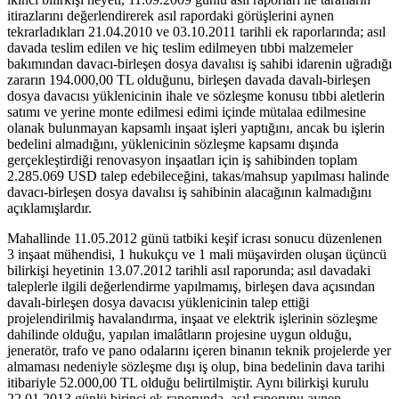
itirazlarını değerlendirerek asıl rapordaki görüşlerini aynen
tekrarladıkları 21.04.2010 ve 03.10.2011 tarihli ek raporlarında; asıl
davada teslim edilen ve hiç teslim edilmeyen tıbbi malzemeler
bakımından davacı-birleşen dosya davalısı iş sahibi idarenin uğradığı
zararın 194.000,00 TL olduğunu, birleşen davada davalı-birleşen
dosya davacısı yüklenicinin ihale ve sözleşme konusu tıbbi aletlerin
satımı ve yerine monte edilmesi edimi içinde mütalaa edilmesine
olanak bulunmayan kapsamlı inşaat işleri yaptığını, ancak bu işlerin
bedelini almadığını, yüklenicinin sözleşme kapsamı dışında
gerçekleştirdiği renovasyon inşaatları için iş sahibinden toplam
2.285.069 USD talep edebileceğini, takas/mahsup yapılması halinde
davacı-birleşen dosya davalısı iş sahibinin alacağının kalmadığını
açıklamışlardır.
Mahallinde 11.05.2012 günü tatbiki keşif icrası sonucu düzenlenen
3 inşaat mühendisi, 1 hukukçu ve 1 mali müşavirden oluşan üçüncü
bilirkişi heyetinin 13.07.2012 tarihli asıl raporunda; asıl davadaki
taleplerle ilgili değerlendirme yapılmamış, birleşen dava açısından
davalı-birleşen dosya davacısı yüklenicinin talep ettiği
projelendirilmiş havalandırma, inşaat ve elektrik işlerinin sözleşme
dahilinde olduğu, yapılan imalâtların projesine uygun olduğu,
jeneratör, trafo ve pano odalarını içeren binanın teknik projelerde yer
almaması nedeniyle sözleşme dışı iş olup, bina bedelinin dava tarihi
itibariyle 52.000,00 TL olduğu belirtilmiştir. Aynı bilirkişi kurulu
22.01.2013 günlü birinci ek raporunda, asıl raporunu aynen