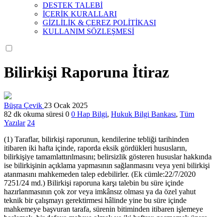
DESTEK TALEBİ
İÇERİK KURALLARI
GİZLİLİK & ÇEREZ POLİTİKASI
KULLANIM SÖZLEŞMESİ
Bilirkişi Raporuna İtiraz
Büşra Çevik
23 Ocak 2025
82 dk okuma süresi
0
0
Hap Bilgi
,
Hukuk Bilgi Bankası
,
Tüm
Yazılar
24
(1) Taraflar, bilirkişi raporunun, kendilerine tebliği tarihinden
itibaren iki hafta içinde, raporda eksik gördükleri hususların,
bilirkişiye tamamlattırılmasını; belirsizlik gösteren hususlar hakkında
ise bilirkişinin açıklama yapmasının sağlanmasını veya yeni bilirkişi
atanmasını mahkemeden talep edebilirler. (Ek cümle:22/7/2020
7251/24 md.) Bilirkişi raporuna karşı talebin bu süre içinde
hazırlanmasının çok zor veya imkânsız olması ya da özel yahut
teknik bir çalışmayı gerektirmesi hâlinde yine bu süre içinde
mahkemeye başvuran tarafa, sürenin bitiminden itibaren işlemeye