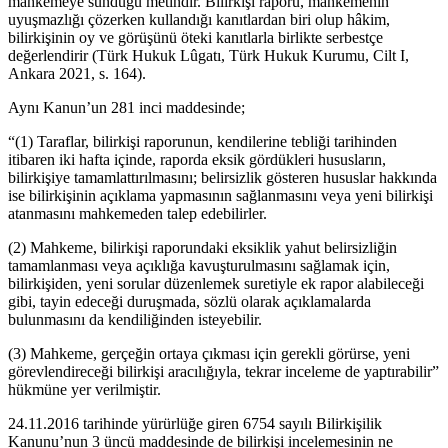
mahkemeye sunduğu metindir. Bilirkişi raporu, mahkemenin
uyuşmazlığı çözerken kullandığı kanıtlardan biri olup hâkim,
bilirkişinin oy ve görüşünü öteki kanıtlarla birlikte serbestçe
değerlendirir (Türk Hukuk Lûgatı, Türk Hukuk Kurumu, Cilt I,
Ankara 2021, s. 164).
Aynı Kanun’un 281 inci maddesinde;
“(1) Taraflar, bilirkişi raporunun, kendilerine tebliği tarihinden
itibaren iki hafta içinde, raporda eksik gördükleri hususların,
bilirkişiye tamamlattırılmasını; belirsizlik gösteren hususlar hakkında
ise bilirkişinin açıklama yapmasının sağlanmasını veya yeni bilirkişi
atanmasını mahkemeden talep edebilirler.
(2) Mahkeme, bilirkişi raporundaki eksiklik yahut belirsizliğin
tamamlanması veya açıklığa kavuşturulmasını sağlamak için,
bilirkişiden, yeni sorular düzenlemek suretiyle ek rapor alabileceği
gibi, tayin edeceği duruşmada, sözlü olarak açıklamalarda
bulunmasını da kendiliğinden isteyebilir.
(3) Mahkeme, gerçeğin ortaya çıkması için gerekli görürse, yeni
görevlendireceği bilirkişi aracılığıyla, tekrar inceleme de yaptırabilir”
hükmüne yer verilmiştir.
24.11.2016 tarihinde yürürlüğe giren 6754 sayılı Bilirkişilik
Kanunu’nun 3 üncü maddesinde de bilirkişi incelemesinin ne