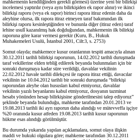
mahkemenin kendiliğinden gerekli görmesi) üzerine yeni bir bilirkişi
incelemesi yaptırılır (veya aynı bilirkişiden ek rapor alınır) ve ikinci
bilirkişi raporu (veya ek rapor) birinci rapora itiraz edenin daha da
aleyhine olursa, ilk rapora itiraz etmeyen taraf bakımından ilk
bilirkişi raporu kesinleştiğinden ve bununla diğer (itiraz eden) taraf
lehine usulî kazanılmış hak doğduğundan, mahkemenin ilk bilirkişi
raporuna göre karar vermesi gerekir (Kuru, B., Hukuk
Muhakemeleri Usulü, İstanbul 2001, Cilt:3, s. 2753)
Somut olayda; mahkemece kusur oranlarının tespiti amacıyla alınan
30.12.2011 tarihli bilirkişi raporunun, 14.02.2012 tarihli duruşmada
taraf vekillerine elden tebliğ edilerek beyanda bulunmaları için bir
sonraki duruşmaya kadar süre verildiği, davalılar vekilinin
22.02.2012 havale tarihli dilekçesi ile rapora itiraz ettiği, davacılar
vekilinin ise 10.04.2012 tarihli bir sonraki duruşmada “bilirkişi
raporundan aleyhe olan hususları kabul etmiyoruz, davalılar
vekilinin yazılı beyanlarını kabul etmiyoruz, dosyanın tazminat
hesabı yönünden hesap bilirkişisine gönderilmesini talep ediyoruz”
şeklinde beyanda bulunduğu, mahkeme tarafından 20.01.2013 ve
19.08.2013 tarihli iki ayrı raporun daha alındığı ve mütevveffa işçiye
%20 oranında kusur atfeden 19.08.2013 tarihli kusur raporunun
hükme esas alındığı görülmüştür.
Bu durumda yukarıda yapılan açıklamalara, somut olaya ilişkin
maddi ve hukuki olgulara göre; mahkeme tarafından 30.12.2011