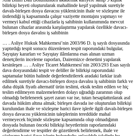
bilirkişi heyeti oluşturularak mahallinde keşif yapılmak suretiyle
davalı-birleşen dosya davacısı yüklenicinin ihale ve sözleşme ile
üstlendiği iş kapsamında çalışır vaziyette montajını yapmayı ve
vermeyi kabul ettiği cihazlarla iş sahibinin kullanımında mevcut
bulunan cihazlar arasında karşılaştırma yapılarak özellikle davacı-
birleşen dosya davalısı iş sahibinin
… . Asliye Hukuk Mahkemesi’nin 2003/96 D. iş sayılı dosyasında
yaptırdığı tespit sonucu düzenlenen tespit raporundaki bulgular,
Sayıştay kararları ve Sayıştay ilâmlarına esas alınan uzman
denetçilerin inceleme raporları, Dairemizce denetimi yapılarak
kesinleşen … . Asliye Ticaret Mahkemesi`nin 2003/293 Esas sayılı
dava dosyasındaki tespit ve deliller ile bilirkişi raporundaki
saptamalar bütün halinde değerlendirilerek aradaki farklar izah
edilmek suretiyle davacı-birleşen dosya davalısı iş sahibinin farklı ve
daha düşük fiyatlı alternatif ürün teslimi, eksik teslim edilen ve hiç
teslim edilmeyen malzemelerden dolayı uğradığı zararının olup
olmadığı belirlenerek şayet zararı var ise, tutarı hesaplattırılarak asıl
davada hüküm altına almak; birleşen davada ise oluşturulan bilirkişi
kurulundan ihale ve sözleşme harici ilave işlerle ilgili davalı-birleşen
dosya davacısı yüklenicinin taleplerinin tereddüde mahal
vermeyecek biçimde sözleşme kapsamında olup olmadığının
dosyada bulunan önceki bilirkişi heyetlerinin raporlarındaki
değerlendirme ve tespitler de gözetilerek belirlemek, ihale ve
sözleşme harici ilave işlerin bulunduğu anlaşıldığı takdirde bu