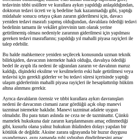
tedavinin tıbbi usüllere ve kurallara aykırı yapıldığı anlaşıldığından,
doktorun tedavi ücreti ve iş bedeline hak kazanmadığı gibi, yaptığı
müdahale sonucu ortaya çıkan zararın giderilmesi için, davacı
yeniden tedavi masrafı yapmış olduğundan, davalılara ödediği tedavi
bedelinin tamamı ile vekâlet görevinin tam olarak yerine
getirilmemiş olması nedeniyle zararının giderilmesi için yapılması
gereken tedavi masraflarını; yapıldığı yıl mahalli piyasa rayiçleri ile
talep edebilir.
Bu halde mahkemece yeniden seçilecek konusunda uzman teknik
bilirkişiden, davacının istemekte haklı olduğu, davalıya ödediği
bedel ile ayıplı ifa nedeni ile uğranılan zararın ve davalının maruz
kaldığı, dişindeki eksilme ve kesilmelerin eski hale getirilmesi veya
tedavisi için gerekli giderler ve bu tedavi süresi içerisinde yaptığı
ulaşım giderlerinin mahalli piyasa rayiçleri ile hesaplattırılıp hüküm
altına alınması gerekir.
Ayrıca davalıların özensiz ve tıbbi kurallara aykırı davranışları
nedeni ile davacının cismani zarar gördüğü açık olup manevi
tazminat istemekte haklıdır. Manevi tazminat adalete uygun
olmalıdır. Bu para tutarı aslında ne ceza ne de tazminattır. Çünkü
mamelek hukukuna dair zararın karşılanmasını amaç edinmediği
gibi, kusurlu olana yalnız hukukun ihlalinden dolayı yapılan bir
kötülük de değildir. Aksine zarara uğrayanda bir huzur duygusu
uyandırmayı, aynı zamanda ruhi ızdırabın dindirilmesini amaç