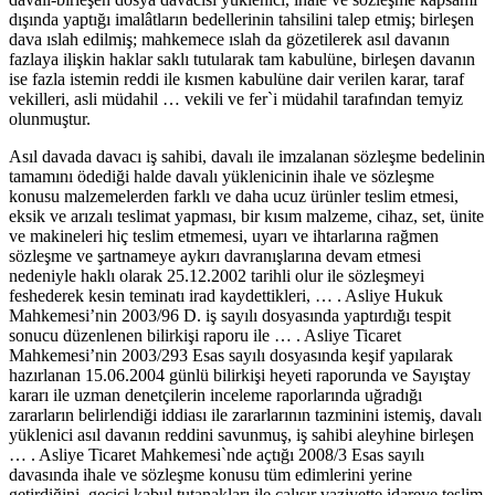
dışında yaptığı imalâtların bedellerinin tahsilini talep etmiş; birleşen
dava ıslah edilmiş; mahkemece ıslah da gözetilerek asıl davanın
fazlaya ilişkin haklar saklı tutularak tam kabulüne, birleşen davanın
ise fazla istemin reddi ile kısmen kabulüne dair verilen karar, taraf
vekilleri, asli müdahil … vekili ve fer`i müdahil tarafından temyiz
olunmuştur.
Asıl davada davacı iş sahibi, davalı ile imzalanan sözleşme bedelinin
tamamını ödediği halde davalı yüklenicinin ihale ve sözleşme
konusu malzemelerden farklı ve daha ucuz ürünler teslim etmesi,
eksik ve arızalı teslimat yapması, bir kısım malzeme, cihaz, set, ünite
ve makineleri hiç teslim etmemesi, uyarı ve ihtarlarına rağmen
sözleşme ve şartnameye aykırı davranışlarına devam etmesi
nedeniyle haklı olarak 25.12.2002 tarihli olur ile sözleşmeyi
feshederek kesin teminatı irad kaydettikleri, … . Asliye Hukuk
Mahkemesi’nin 2003/96 D. iş sayılı dosyasında yaptırdığı tespit
sonucu düzenlenen bilirkişi raporu ile … . Asliye Ticaret
Mahkemesi’nin 2003/293 Esas sayılı dosyasında keşif yapılarak
hazırlanan 15.06.2004 günlü bilirkişi heyeti raporunda ve Sayıştay
kararı ile uzman denetçilerin inceleme raporlarında uğradığı
zararların belirlendiği iddiası ile zararlarının tazminini istemiş, davalı
yüklenici asıl davanın reddini savunmuş, iş sahibi aleyhine birleşen
… . Asliye Ticaret Mahkemesi`nde açtığı 2008/3 Esas sayılı
davasında ihale ve sözleşme konusu tüm edimlerini yerine
getirdiğini, geçici kabul tutanakları ile çalışır vaziyette idareye teslim