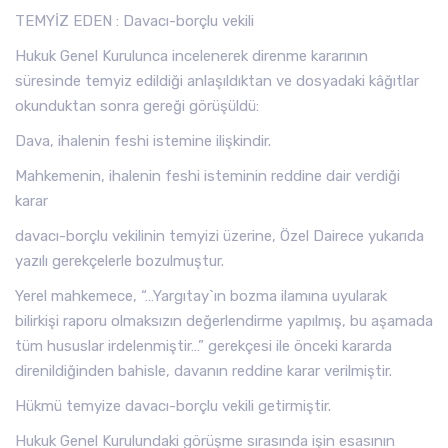
TEMYİZ EDEN : Davacı-borçlu vekili
Hukuk Genel Kurulunca incelenerek direnme kararının
süresinde temyiz edildiği anlaşıldıktan ve dosyadaki kâğıtlar
okunduktan sonra gereği görüşüldü:
Dava, ihalenin feshi istemine ilişkindir.
Mahkemenin, ihalenin feshi isteminin reddine dair verdiği
karar
davacı-borçlu vekilinin temyizi üzerine, Özel Dairece yukarıda
yazılı gerekçelerle bozulmuştur.
Yerel mahkemece, “…Yargıtay`ın bozma ilamına uyularak
bilirkişi raporu olmaksızın değerlendirme yapılmış, bu aşamada
tüm hususlar irdelenmiştir…” gerekçesi ile önceki kararda
direnildiğinden bahisle, davanın reddine karar verilmiştir.
Hükmü temyize davacı-borçlu vekili getirmiştir.
Hukuk Genel Kurulundaki görüşme sırasında işin esasının