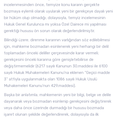
incelenmesinden önce, temyize konu kararın gerçekte
bozmaya eylemli olarak uyularak yeni bir gerekçeye dayalı yeni
bir hüküm olup olmadığı; dolayısıyla, temyiz incelemesinin
Hukuk Genel Kurulunca mı yoksa Özel Dairece mi yapılması
gerektiği hususu ön sorun olarak değerlendirilmiştir.
Bilindiği üzere; direnme kararının varlığından söz edilebilmesi
için, mahkeme bozmadan esinlenerek yeni herhangi bir delil
toplamadan önceki deliller çerçevesinde karar vermeli;
gerekçesini önceki kararına göre genişletebilirse de
değiştirmemelidir (6217 sayılı Kanunun 30.maddesi ile 6100
sayılı Hukuk Muhakemeleri Kanunu’na eklenen “Geçici madde
3” atfıyla uygulanmakta olan 1086 sayılı Hukuk Usulü
Muhakemeleri Kanunu’nun 429.maddesi).
Başka bir anlatımla; mahkemenin yeni bir bilgi, belge ve delile
dayanarak veya bozmadan esinlenip gerekçesini değiştirerek
veya daha önce üzerinde durmadığı bir hususu bozmada
işaret olunan şekilde değerlendirerek, dolayısıyla da ilk