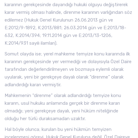
kararının gerekçesinde dayandığı hukuki olguyu değiştirerek
karar vermiş olması halinde, direnme kararının varlığından söz
edilemez (Hukuk Genel Kurulunun 26.06.2013 gün ve
E:2012/9-1892, K:2013/881; 26.03.2014 gün ve E:2013/18-
632, K:2014/394; 19.11.2014 gün ve E:2013/13-1206,
K:2014/931 sayılı ilamları).
Somut olayda ise; yerel mahkeme temyize konu kararında ilk
kararının gerekçesinde yer vermediği ve dolayısıyla Özel Daire
tarafından değerlendirilmeyen ve bozmaya eylemli olarak
uyularak, yeni bir gerekçeye dayalı olarak “direnme” olarak
adlandırdığı kararı vermiştir.
Mahkemenin “direnme” olarak adlandırdığı temyize konu
kararın, usul hukuku anlamında gerçek bir direnme kararı
olmadığı; yeni gerekçeye dayalı, yeni hüküm niteliğinde
olduğu her türlü duraksamadan uzaktır.
Hal böyle olunca; kurulan bu yeni hükmün temyizen
incelenmesi görevi, Hukuk Genel Kuruluna değil, Özel Daireye