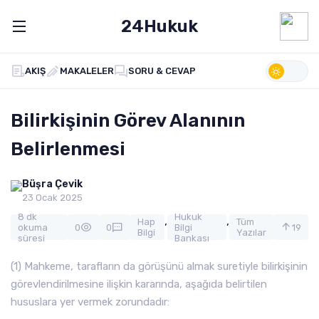
24Hukuk
AKIŞ
MAKALELER
SORU & CEVAP
Bilirkişinin Görev Alanının
Belirlenmesi
Büşra Çevik
23 Ocak 2025
8 dk
Hukuk
,
,
Hap
Tüm
okuma
0
0
Bilgi
19
Bilgi
Yazılar
süresi
Bankası
(1) Mahkeme, tarafların da görüşünü almak suretiyle bilirkişinin
görevlendirilmesine ilişkin kararında, aşağıda belirtilen
hususlara yer vermek zorundadır: