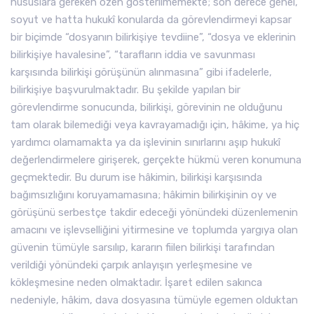
hususlara gereken özen gösterilmemekte; son derece genel,
soyut ve hatta hukukî konularda da görevlendirmeyi kapsar
bir biçimde “dosyanın bilirkişiye tevdiine”, “dosya ve eklerinin
bilirkişiye havalesine”, “tarafların iddia ve savunması
karşısında bilirkişi görüşünün alınmasına” gibi ifadelerle,
bilirkişiye başvurulmaktadır. Bu şekilde yapılan bir
görevlendirme sonucunda, bilirkişi, görevinin ne olduğunu
tam olarak bilemediği veya kavrayamadığı için, hâkime, ya hiç
yardımcı olamamakta ya da işlevinin sınırlarını aşıp hukukî
değerlendirmelere girişerek, gerçekte hükmü veren konumuna
geçmektedir. Bu durum ise hâkimin, bilirkişi karşısında
bağımsızlığını koruyamamasına; hâkimin bilirkişinin oy ve
görüşünü serbestçe takdir edeceği yönündeki düzenlemenin
amacını ve işlevselliğini yitirmesine ve toplumda yargıya olan
güvenin tümüyle sarsılıp, kararın fiilen bilirkişi tarafından
verildiği yönündeki çarpık anlayışın yerleşmesine ve
kökleşmesine neden olmaktadır. İşaret edilen sakınca
nedeniyle, hâkim, dava dosyasına tümüyle egemen olduktan