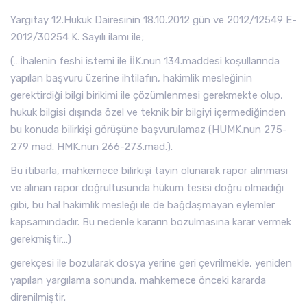
Yargıtay 12.Hukuk Dairesinin 18.10.2012 gün ve 2012/12549 E-
2012/30254 K. Sayılı ilamı ile;
(…İhalenin feshi istemi ile İİK.nun 134.maddesi koşullarında
yapılan başvuru üzerine ihtilafın, hakimlik mesleğinin
gerektirdiği bilgi birikimi ile çözümlenmesi gerekmekte olup,
hukuk bilgisi dışında özel ve teknik bir bilgiyi içermediğinden
bu konuda bilirkişi görüşüne başvurulamaz (HUMK.nun 275-
279 mad. HMK.nun 266-273.mad.).
Bu itibarla, mahkemece bilirkişi tayin olunarak rapor alınması
ve alınan rapor doğrultusunda hüküm tesisi doğru olmadığı
gibi, bu hal hakimlik mesleği ile de bağdaşmayan eylemler
kapsamındadır. Bu nedenle kararın bozulmasına karar vermek
gerekmiştir…)
gerekçesi ile bozularak dosya yerine geri çevrilmekle, yeniden
yapılan yargılama sonunda, mahkemece önceki kararda
direnilmiştir.