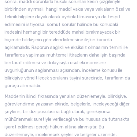
sonra, maddî sorunlarla hukukî sorunları kesin çizgileriyle
birbirinden ayırmalı, hangi maddî vakıa veya vakıaların özel ve
teknik bilgilere dayalı olarak aydınlatılmasını ya da tespit
edilmesini istiyorsa, somut sorular hâlinde bu konudaki
iradesini herhangi bir tereddüde mahal bırakmayacak bir
biçimde bilirkişinin görevlendirilmesine ilişkin kararda
açıklamalıdır. Raporun sağlıklı ve eksiksiz olmasının temini ile
taraflarca yapılması muhtemel itirazların daha işin başında
bertaraf edilmesi ve dolayısıyla usul ekonomisine
uygunluğunun sağlanması açısından, inceleme konusu ile
bilirkişiye yöneltilecek soruların tayini sürecinde, tarafların da
görüşü alınmalıdır.
Maddenin ikinci fıkrasında yer alan düzenlemeyle, bilirkişiye,
görevlendirme yazısının ekinde, belgelerle, inceleyeceği diğer
şeylerin, bir dizi pusulasına bağlı olarak, gerekiyorsa
mühürlenmek suretiyle verileceği ve bu hususa da tutanakta
işaret edilmesi gereği hüküm altına alınmıştır. Bu
düzenlemeyle, incelenecek şeyler ve belgeler üzerinde,