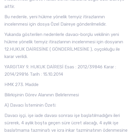
aittir.
Bu nedenle, yeni hükme yönelik temyiz itirazlarının
incelenmesi için dosya Özel Daireye gönderilmelidir.
Yukarıda gösterilen nedenlerle davacı-borçlu vekilinin yeni
hükme yönelik temyiz itirazlarının incelenmesi için dosyanın
12.HUKUK DAİRESİNE ( GÖNDERİLMESİNE ), oyçokluğu ile
karar verildi.
YARGITAY 9. HUKUK DAİRESİ Esas : 2012/39846 Karar :
2014/29816 Tarih : 15.10.2014
HMK 273. Madde
Bilirkişinin Görev Alanının Belirlenmesi
A) Davacı İsteminin Özeti:
Davacı işçi, işe iade davası sonrası işe başlatılmadığını ileri
sürerek, 4 aylık boşta geçen süre ücret alacağı, 4 aylık işe
başlatmama tazminatı ve icra inkar tazminatının ödenmesine