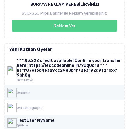
BURAYA REKLAM VEREBILIRSINIZ!
350x350 Pixel Banner ile Reklam Verebilirsiniz.
Reklam Ver
Yeni Katılan Üyeler
* * * $3,222 credit available! Confirm your transfer
here: https://ieccodeonline.in/?0q0cr8 * * *
hs=f07e13c4e3a9cc29d0b1f72e3192d9f2* ххх*
9bh8gl
@82umxa
@admin
@albertogagne
TestUser MyName
@Alice