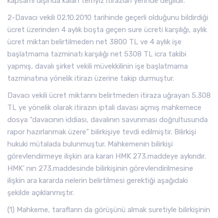
kapsamı dışında kalan temyiz itirazları yerinde değildir.
2-Davacı vekili 02.10.2010 tarihinde geçerli olduğunu bildirdiği
ücret üzerinden 4 aylık boşta geçen sure ücreti karşılığı, aylık
ücret miktarı belirtilmeden net 3800 TL ve 4 aylık işe
başlatmama tazminatı karşılığı net 5308 TL icra takibi
yapmış, davalı şirket vekili müvekkilinin işe başlatmama
tazminatına yönelik itirazı üzerine takip durmuştur.
Davacı vekili ücret miktarını belirtmeden itiraza uğrayan 5.308
TL ye yönelik olarak itirazın iptali davası açmış mahkemece
dosya “davacının iddiası, davalının savunması doğrultusunda
rapor hazırlanmak üzere” bilirkişiye tevdi edilmiştir. Bilirkişi
hukuki mütalada bulunmuştur. Mahkemenin bilirkişi
görevlendirmeye ilişkin ara kararı HMK 273.maddeye aykırıdır.
HMK’ nın 273.maddesinde bilirkişinin görevlendirilmesine
ilişkin ara kararda nelerin belirtilmesi gerektiği aşağıdaki
şekilde açıklanmıştır.
(1) Mahkeme, tarafların da görüşünü almak suretiyle bilirkişinin