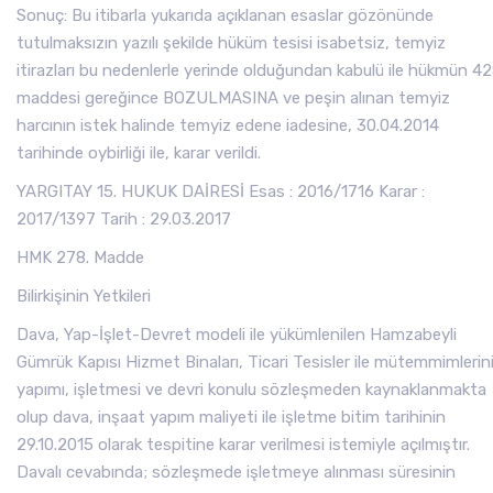
Sonuç: Bu itibarla yukarıda açıklanan esaslar gözönünde
tutulmaksızın yazılı şekilde hüküm tesisi isabetsiz, temyiz
itirazları bu nedenlerle yerinde olduğundan kabulü ile hükmün 42
maddesi gereğince BOZULMASINA ve peşin alınan temyiz
harcının istek halinde temyiz edene iadesine, 30.04.2014
tarihinde oybirliği ile, karar verildi.
YARGITAY 15. HUKUK DAİRESİ Esas : 2016/1716 Karar :
2017/1397 Tarih : 29.03.2017
HMK 278. Madde
Bilirkişinin Yetkileri
Dava, Yap-İşlet-Devret modeli ile yükümlenilen Hamzabeyli
Gümrük Kapısı Hizmet Binaları, Ticari Tesisler ile mütemmimlerin
yapımı, işletmesi ve devri konulu sözleşmeden kaynaklanmakta
olup dava, inşaat yapım maliyeti ile işletme bitim tarihinin
29.10.2015 olarak tespitine karar verilmesi istemiyle açılmıştır.
Davalı cevabında; sözleşmede işletmeye alınması süresinin