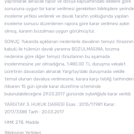
yaptırılarak alınacak rapor ve dosya kapsamındaki delillere göre
sonucuna uygun bir karar verilmesi gerekirken bilirkişilere yerinde
inceleme yetkisi verilerek ve davalı tarafın yokluğunda yapılan
inceleme sonucu düzenlenen rapora göre karar verilmesi aykırı
olmuş, kararın bozulması uygun görülmüştür.
SONUÇ: Yukarıda açıklanan nedenlerle davalının temyiz itirazının
kabulü ile hükmün davalı yararına BOZULMASINA, bozma
nedenine göre diğer temyiz itirazlarının bu aşamada
incelenmesine yer olmadığına, 1.480,00 TL duruşma vekalet
ücretinin davacıdan alınarak Yargıtay’daki duruşmada vekille
temsil olunan davalıya verilmesine, karara karşı tebliğ tarihinden
itibaren 15 gün içinde karar düzeltme isteminde
bulunulabileceğine 29.03.2017 gününde oybirliğiyle karar verildi.
YARGITAY 3. HUKUK DAİRESİ Esas : 2015/17981 Karar :
2017/3388 Tarih : 20.03.2017
HMK 278. Madde
Bilirkişinin Yetkileri