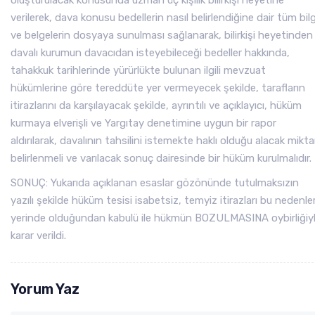
oluşturulacak konusunda uzman üç kişilik bilirkişi heyetine
verilerek, dava konusu bedellerin nasıl belirlendiğine dair tüm bilg
ve belgelerin dosyaya sunulması sağlanarak, bilirkişi heyetinden
davalı kurumun davacıdan isteyebileceği bedeller hakkında,
tahakkuk tarihlerinde yürürlükte bulunan ilgili mevzuat
hükümlerine göre tereddüte yer vermeyecek şekilde, tarafların
itirazlarını da karşılayacak şekilde, ayrıntılı ve açıklayıcı, hüküm
kurmaya elverişli ve Yargıtay denetimine uygun bir rapor
aldırılarak, davalının tahsilini istemekte haklı olduğu alacak mikta
belirlenmeli ve varılacak sonuç dairesinde bir hüküm kurulmalıdır.
SONUÇ: Yukarıda açıklanan esaslar gözönünde tutulmaksızın
yazılı şekilde hüküm tesisi isabetsiz, temyiz itirazları bu nedenle
yerinde olduğundan kabulü ile hükmün BOZULMASINA oybirliğiy
karar verildi.
Yorum Yaz