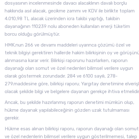
dosyasının incelenmesinde davacı alacaklının davalı borçlu
hakkında asıl alacak, gecikme zammı ve KDV ile birlikte toplam
4.010,98 TL alacak üzerinden icra takibi yaptığı, takibin
dayanağının 110239 nolu aboneden kullanılan enerji tüketim
borcu olduğu görülmüştür.
HMK.nun 266 ve devamı maddeleri uyarınca çözümü özel ve
teknik bilgiyi gerektiren hallerde hakim bilirkişinin oy ve görüşün
alınmasına karar verir. Bilirkişi raporunu hazırlarken, raporun
dayanağı olan somut ve özel nedenleri bilimsel verilere uygun
olarak göstermek zorundadır. 284 ve 6100 sayılı, 278-
279.maddesine göre, bilirkişi raporu; Yargıtay denetimine elverişl
olacak şekilde bilgi ve belgelere dayanan gerekçe ihtiva etmelidir
Ancak, bu şekilde hazırlanmış raporun denetimi mümkün olup,
hükme dayanak yapılabileceğinin gözden uzak tutulmaması
gerekir.
Hükme esas alınan bilirkişi raporu, raporun dayanağı olan somut
ve özel nedenlerin bilimsel verilere uygun gösterilmemesi, talep