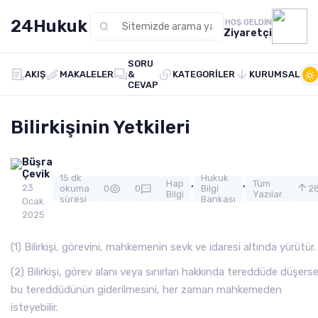
24Hukuk
HOŞ GELDIN
Ziyaretçi
SORU
AKIŞ
MAKALELER
&
KATEGORILER
KURUMSAL
CEVAP
Bilirkişinin Yetkileri
Büşra
Çevik
15 dk
Hukuk
,
,
Hap
Tüm
23
okuma
0
0
Bilgi
2
Bilgi
Yazılar
süresi
Bankası
Ocak
2025
(1) Bilirkişi, görevini, mahkemenin sevk ve idaresi altında yürütür.
(2) Bilirkişi, görev alanı veya sınırları hakkında tereddüde düşerse
bu tereddüdünün giderilmesini, her zaman mahkemeden
isteyebilir.