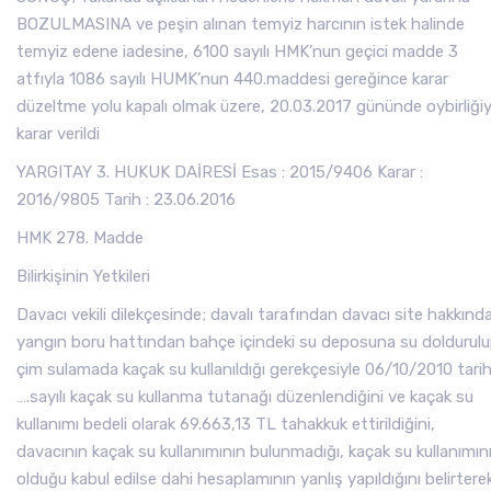
BOZULMASINA ve peşin alınan temyiz harcının istek halinde
temyiz edene iadesine, 6100 sayılı HMK’nun geçici madde 3
atfıyla 1086 sayılı HUMK’nun 440.maddesi gereğince karar
düzeltme yolu kapalı olmak üzere, 20.03.2017 gününde oybirliğiy
karar verildi
YARGITAY 3. HUKUK DAİRESİ Esas : 2015/9406 Karar :
2016/9805 Tarih : 23.06.2016
HMK 278. Madde
Bilirkişinin Yetkileri
Davacı vekili dilekçesinde; davalı tarafından davacı site hakkında
yangın boru hattından bahçe içindeki su deposuna su doldurul
çim sulamada kaçak su kullanıldığı gerekçesiyle 06/10/2010 tari
….sayılı kaçak su kullanma tutanağı düzenlendiğini ve kaçak su
kullanımı bedeli olarak 69.663,13 TL tahakkuk ettirildiğini,
davacının kaçak su kullanımının bulunmadığı, kaçak su kullanımın
olduğu kabul edilse dahi hesaplamının yanlış yapıldığını belirtere