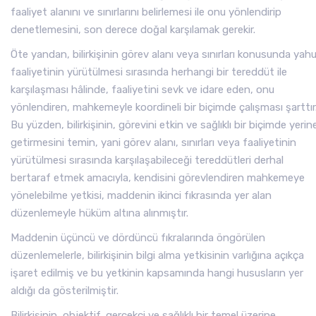
faaliyet alanını ve sınırlarını belirlemesi ile onu yönlendirip
denetlemesini, son derece doğal karşılamak gerekir.
Öte yandan, bilirkişinin görev alanı veya sınırları konusunda yah
faaliyetinin yürütülmesi sırasında herhangi bir tereddüt ile
karşılaşması hâlinde, faaliyetini sevk ve idare eden, onu
yönlendiren, mahkemeyle koordineli bir biçimde çalışması şarttır
Bu yüzden, bilirkişinin, görevini etkin ve sağlıklı bir biçimde yerin
getirmesini temin, yani görev alanı, sınırları veya faaliyetinin
yürütülmesi sırasında karşılaşabileceği tereddütleri derhal
bertaraf etmek amacıyla, kendisini görevlendiren mahkemeye
yönelebilme yetkisi, maddenin ikinci fıkrasında yer alan
düzenlemeyle hüküm altına alınmıştır.
Maddenin üçüncü ve dördüncü fıkralarında öngörülen
düzenlemelerle, bilirkişinin bilgi alma yetkisinin varlığına açıkça
işaret edilmiş ve bu yetkinin kapsamında hangi hususların yer
aldığı da gösterilmiştir.
Bilirkişinin, objektif, gerçekçi ve sağlıklı bir temel üzerine