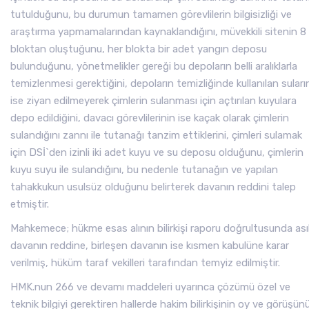
tutulduğunu, bu durumun tamamen görevlilerin bilgisizliği ve
araştırma yapmamalarından kaynaklandığını, müvekkili sitenin 8
bloktan oluştuğunu, her blokta bir adet yangın deposu
bulunduğunu, yönetmelikler gereği bu depoların belli aralıklarla
temizlenmesi gerektiğini, depoların temizliğinde kullanılan suları
ise ziyan edilmeyerek çimlerin sulanması için açtırılan kuyulara
depo edildiğini, davacı görevlilerinin ise kaçak olarak çimlerin
sulandığını zannı ile tutanağı tanzim ettiklerini, çimleri sulamak
için DSİ`den izinli iki adet kuyu ve su deposu olduğunu, çimlerin
kuyu suyu ile sulandığını, bu nedenle tutanağın ve yapılan
tahakkukun usulsüz olduğunu belirterek davanın reddini talep
etmiştir.
Mahkemece; hükme esas alının bilirkişi raporu doğrultusunda ası
davanın reddine, birleşen davanın ise kısmen kabulüne karar
verilmiş, hüküm taraf vekilleri tarafından temyiz edilmiştir.
HMK.nun 266 ve devamı maddeleri uyarınca çözümü özel ve
teknik bilgiyi gerektiren hallerde hakim bilirkişinin oy ve görüşün