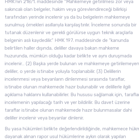
HMK’nın 218/1. maddesinde “Mahkemeye getirilmesi zor veya
sakıncalı olan belgeler, hakim veya görevlendireceği bilirkişi
tarafından yerinde incelenir ya da bu belgelerin mahkemeye
sunulmuş örnekleri asıllarıyla karşılaştırılır. İnceleme sonunda bir
tutanak düzenlenir ve gerekli görülürse uygun teknik araçlarla
belgenin aslı kaydedilir.” HMK 197. maddesinde de “kanunda
belirtilen haller dışında, deliller davaya bakan mahkeme
huzurunda, mümkün olduğu kadar birlikte ve aynı duruşmada
incelenir… (2) Başka yerde bulunan ve mahkemeye getirilemeye
deliller, o yerde istinabe yoluyla toplanabilir. (3) Delillerin
incelenmesi veya beyanların dinlenmesi sırasında taraflar,
istinabe olunan mahkemede hazır bulunabilir ve delillerle ilgili
açıklama haklarını kullanabilirler. Bu hususu sağlamak için, tarafla
incelemenin yapılacağı tarih ve yer bildirilir. Bu davet üzerine
taraflar istinabe olunan mahkemede hazır bulunmasalar dahi
deliller incelenir veya beyanlar dinlenir.
Bu yasa hükümleri birlikte değerlendirildiğinde, mahkemece hük
dayanak alınan rapor usul hükümlerine aykırı olarak yapılan