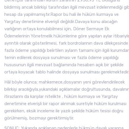
Denetçisi tarafından kurum zararının 2.930,95 TL olduğunu
bildirmiş ancak bilirkişi tarafından ilgili mevzuat irdelenmediği gib
hesap da yapılmamıştır.Rapor bu hali ile hüküm kurmaya ve
Yargıtay denetimine elverişli değildir.Davaya konu alacağın
varlığının ortaya konulabilmesi için, Döner Sermaye Ek
Ödemelerinin Yönetmelik hükümlerine göre yapılan aylar itibariyl
ayrıntılı olarak gösterilmesi, fark bordrolarının dava dilekçesinde
fazla ödeme yapıldığı belirtilen ayların tamamı için ilgili kurumda
temin edilerek dosyaya sunulması ve fazla ödeme yapıldığı
hususunun ilgili mevzuat bağlamında hesaben açık bir şekilde
ortaya koyacak tablo halinde dosyaya sunulması gerekmektedir
Hâl böyle olunca; mahkemece,dosyanın yeni görevlendirilecek
bilirkişi aracılığıyla,yukarıdaki açıklamalar doğrultusunda, davalını
itirazlarını da karşılar nitelikte , hüküm kurmaya ve Yargıtay
denetimine elverişli bir rapor alınmak suretiyle hüküm kurulması
gerekirken, eksik inceleme ile yazılı şekilde hüküm tesisi doğru
görülmemiş, bozmayı gerektirmiştir.
SONUÇ; Yukarıda açıklanan nedenlerle hükmün davalı yararına