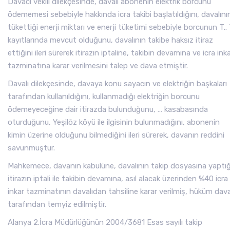
Davacı vekili dilekçesinde, davalı abonenin elektrik borcunu
ödememesi sebebiyle hakkında icra takibi başlatıldığını, davalını
tükettiği enerji miktarı ve enerji tüketimi sebebiyle borcunun T.. 
kayıtlarında mevcut olduğunu, davalının takibe haksız itiraz
ettiğini ileri sürerek itirazın iptaline, takibin devamına ve icra ink
tazminatına karar verilmesini talep ve dava etmiştir.
Davalı dilekçesinde, davaya konu sayacın ve elektriğin başkaları
tarafından kullanıldığını, kullanmadığı elektriğin borcunu
ödemeyeceğine dair itirazda bulunduğunu, … kasabasında
oturduğunu, Yeşilöz köyü ile ilgisinin bulunmadığını, abonenin
kimin üzerine olduğunu bilmediğini ileri sürerek, davanın reddini
savunmuştur.
Mahkemece, davanın kabulüne, davalının takip dosyasına yaptığ
itirazın iptali ile takibin devamına, asıl alacak üzerinden %40 icra
inkar tazminatının davalıdan tahsiline karar verilmiş, hüküm dava
tarafından temyiz edilmiştir.
Alanya 2.İcra Müdürlüğünün 2004/3681 Esas sayılı takip