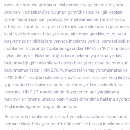
inceleme sonucu alınmıştır. Mahkemece yargı çevresi dışında
bulunan Hamzabeyli’de bulunan gümrük kapısı ile ilgili yapılan
işlerin tespiti için işin yapıldığı yer mahkemesine talimat yazıp
isterlerse taraflara da günü bildirmek suretiyle hakim gözetimin
keşif yaptırması ve bilirkişi raporu aldırması gerekirken, bu yola
başvurmadan bilirkişilere yerinde inceleme yetkisi vermesi delille
mahkeme huzurunda toplanacağına dair HMK’nın 197. maddesi
aykırı olmuştur. Hakimin doğrudan inceleme yaptırma yetkisi
bulunmadığı gibi hakimlik yetkisinin bilirkişilere devri de mümkün
bulunmamaktadır. HMK 278/4. maddesi yanlış yorumlanarak ve
HMK 288/1. madde hükümlerine aykırı olarak istinabe yolu ile keş
yapılmadan bilirkişilere yerinde inceleme yetkisi verilerek karar
verilmesi HMK 27. maddesinde düzenlenen adil yargılanma
hakkının en önemli unsuru olan hukuki dinlenilme hakkına aykırılık
teşkil edeceğinden doğru olmamıştır.
Bu durumda mahkemece talimat yoluyla mahallinde konusunda
uzman teknik bilirkişiler marifeti ile keşif ve bilirkişi incelemesi de