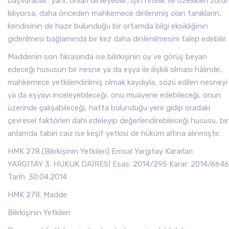
başvurabilir; yani, onları dinleyebilir; işin nitelik ve özellikleri zoru
kılıyorsa, daha önceden mahkemece dinlenmiş olan tanıkların,
kendisinin de hazır bulunduğu bir ortamda bilgi eksikliğinin
giderilmesi bağlamında bir kez daha dinlenilmesini talep edebilir.
Maddenin son fıkrasında ise bilirkişinin oy ve görüş beyan
edeceği hususun bir nesne ya da eşya ile ilişkili olması hâlinde,
mahkemece yetkilendirilmiş olmak kaydıyla, sözü edilen nesneyi
ya da eşyayı inceleyebileceği, onu muayene edebileceği, onun
üzerinde çalışabileceği, hatta bulunduğu yere gidip oradaki
çevresel faktörleri dahi irdeleyip değerlendirebileceği hususu, bir
anlamda tabiri caiz ise keşif yetkisi de hüküm altına alınmıştır.
HMK 278 (Bilirkişinin Yetkileri) Emsal Yargıtay Kararları
YARGITAY 3. HUKUK DAİRESİ Esas: 2014/295 Karar: 2014/6646
Tarih: 30.04.2014
HMK 278. Madde
Bilirkişinin Yetkileri