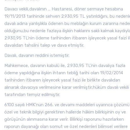
Davacı vekili,davalının … Hastanesi, döner sermaye hesabına
19/11/2013 tarihinde sehven 2.930,95 TL yatırıldığını, bu nedenl
davalı adına yanlışlıkla ödenen bu meblağın kurum zararına ned
olduğunu,bu nedenle fazlaya ilişkin haklarını saklı kalmak kaydıyl
2.930,95 TL’nin ödeme tarihinden itibaren işleyecek yasal faizi i
davalıdan tahslini talep ve dava etmiştir.
Davalı, davanın reddini istemiştir.
Mahkemece, davanın kabulü ile, 2.930,95 TL’nin davalıya fazla
ödeme yapıldığına ilişkin ihtarın tebliğ tarihi olan 19/02/2014
tarihinden itibaren işleyecek yasal faizi ile birlikte davalıdan
alınarak davacıya verilmesine karar verilmiştir,hüküm davalı vekili
tarafından temyiz edilmiştir.
6100 sayılı HMK’nun 266. ve devamı maddeleri uyarınca çözümü
özel ve teknik bilgiyi gerektiren hallerde hâkim bilirkişinin oy ve
görüşünün alınmasına karar verir. Bilirkişi raporunu hazırlarken
raporun dayanağı olan somut ve özel nedenleri bilimsel verilere