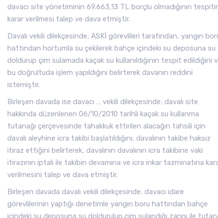
davacı site yönetiminin 69.663,13 TL borçlu olmadığının tespiti
karar verilmesi talep ve dava etmiştir.
Davalı vekili dilekçesinde; ASKİ görevlileri tarafından, yangın bor
hattından hortumla su çekilerek bahçe içindeki su deposuna su
doldurup çim sulamada kaçak su kullanıldığının tespit edildiğini 
bu doğrultuda işlem yapıldığını belirterek davanın reddini
istemiştir.
Birleşen davada ise davacı … vekili dilekçesinde; davalı site
hakkında düzenlenen 06/10/2010 tarihli kaçak su kullanma
tutanağı çerçevesinde tahakkuk ettirilen alacağın tahsili için
davalı aleyhine icra takibi başlatıldığını, davalının takibe haksız
itiraz ettiğini belirterek, davalının davalının icra takibine vaki
itirazının iptali ile takibin devamına ve icra inkar tazminatına kar
verilmesini talep ve dava etmiştir.
Birleşen davada davalı vekili dilekçesinde; davacı idare
görevlilerinin yaptığı denetimle yangın boru hattından bahçe
içindeki su deposuna su doldurulup çim sulandığı zannı ile tutan