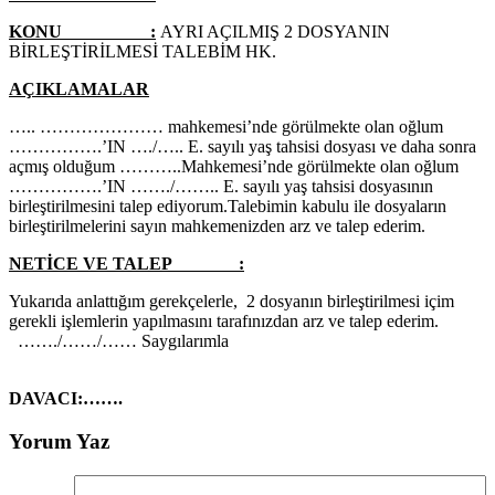
KONU :
AYRI AÇILMIŞ 2 DOSYANIN
BİRLEŞTİRİLMESİ TALEBİM HK.
AÇIKLAMALAR
….. ………………… mahkemesi’nde görülmekte olan oğlum
…………….’IN …./….. E. sayılı yaş tahsisi dosyası ve daha sonra
açmış olduğum ………..Mahkemesi’nde görülmekte olan oğlum
…………….’IN ……./…….. E. sayılı yaş tahsisi dosyasının
birleştirilmesini talep ediyorum.Talebimin kabulu ile dosyaların
birleştirilmelerini sayın mahkemenizden arz ve talep ederim.
NETİCE VE TALEP :
Yukarıda anlattığım gerekçelerle, 2 dosyanın birleştirilmesi içim
gerekli işlemlerin yapılmasını tarafınızdan arz ve talep ederim.
……./……/…… Saygılarımla
DAVACI:…….
Yorum Yaz