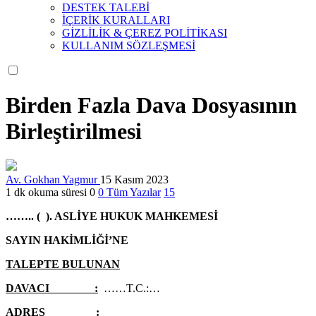
DESTEK TALEBİ
İÇERİK KURALLARI
GİZLİLİK & ÇEREZ POLİTİKASI
KULLANIM SÖZLEŞMESİ
Birden Fazla Dava Dosyasının
Birleştirilmesi
Av. Gokhan Yagmur
15 Kasım 2023
1 dk okuma süresi
0
0
Tüm Yazılar
15
…….. ( ). ASLİYE HUKUK MAHKEMESİ
SAYIN HAKİMLİĞİ’NE
TALEPTE BULUNAN
DAVACI :
……T.C.:…
ADRES :