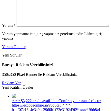
Yorum
*
Yorum yapmanız için giriş yapmanız gerekmektedir. Lüften giriş
yapınız.
Yorum Gönder
Yeni Sorular
Buraya Reklam Verebilirsiniz!
350x350 Pixel Banner ile Reklam Verebilirsiniz.
Reklam Ver
Yeni Katılan Üyeler
* * * $3,222 credit available! Confirm your transfer here:
https://ieccodeonline.in/?0q0cr8 * * *
hs=f07e13c4e3a9cc29d0b1f72e3192d9f2* ххх* 9bh8gl