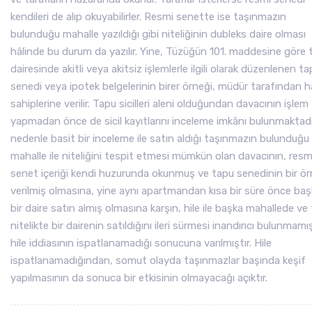
kendileri de alıp okuyabilirler. Resmi senette ise taşınmazın
bulunduğu mahalle yazıldığı gibi niteliğinin dubleks daire olması
hâlinde bu durum da yazılır. Yine, Tüzüğün 101. maddesine göre 
dairesinde akitli veya akitsiz işlemlerle ilgili olarak düzenlenen t
senedi veya ipotek belgelerinin birer örneği, müdür tarafından h
sahiplerine verilir. Tapu sicilleri aleni olduğundan davacının işlem
yapmadan önce de sicil kayıtlarını inceleme imkânı bulunmaktadı
nedenle basit bir inceleme ile satın aldığı taşınmazın bulunduğu
mahalle ile niteliğini tespit etmesi mümkün olan davacının, resm
senet içeriği kendi huzurunda okunmuş ve tapu senedinin bir ör
verilmiş olmasına, yine aynı apartmandan kısa bir süre önce ba
bir daire satın almış olmasına karşın, hile ile başka mahallede ve f
nitelikte bir dairenin satıldığını ileri sürmesi inandırıcı bulunmamı
hile iddiasının ispatlanamadığı sonucuna varılmıştır. Hile
ispatlanamadığından, somut olayda taşınmazlar başında keşif
yapılmasının da sonuca bir etkisinin olmayacağı açıktır.