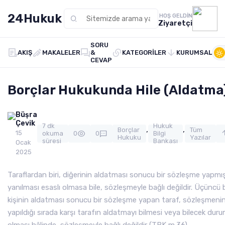
24Hukuk
HOŞ GELDIN
Ziyaretçi
SORU
AKIŞ
MAKALELER
&
KATEGORILER
KURUMSAL
CEVAP
Borçlar Hukukunda Hile (Aldatma
Büşra
Çevik
7 dk
Hukuk
,
,
Borçlar
Tüm
15
okuma
0
0
Bilgi
Hukuku
Yazılar
süresi
Bankası
Ocak
2025
Taraflardan biri, diğerinin aldatması sonucu bir sözleşme yapmı
yanılması esaslı olmasa bile, sözleşmeyle bağlı değildir. Üçüncü b
kişinin aldatması sonucu bir sözleşme yapan taraf, sözleşmeni
yapıldığı sırada karşı tarafın aldatmayı bilmesi veya bilecek dur