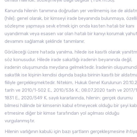
olması hâlinde, sözleşmeyle bağlı değildir (TBK m.36).
Kanunda hilenin tanımına doğrudan yer verilmemiş ise de aldat
(hile); genel olarak, bir kimseyi irade beyanında bulunmaya, özelli
sözleşme yapmaya sevk etmek için onda kasten hatalı bir kanı
uyandırmak veya esasen var olan hatalı bir kanıyı korumak yahu
devamını sağlamak şeklinde tanımlanır.
Görüleceği üzere hatada yanılma, hilede ise kasıtlı olarak yanılt
söz konusudur. Hilede irade sakatlığı iradenin beyanında değil,
iradenin oluşumunda meydana gelmektedir. İradenin oluşumund
sakatlık ise kişinin kendisi dışında başka birinin kasıtlı bir aldatm
fiiliyle gerçekleşmektedir. Nitekim, Hukuk Genel Kurulunun 20.10.
tarih ve 2010/1-502 E., 2010/536 K.; 08.07.2020 tarih ve 2017/
1831 E., 2020/549 K. sayılı kararlarında, hilenin; gerçek durumu
bilmesi hâlinde bir kimsenin kabul etmeyecek olduğu bir şeyi kab
etmesine diğer bir kimse tarafından yol açılması olduğu
vurgulanmıştır.
Hilenin varlığının kabulü için bazı şartların gerçekleşmesine ihtiy