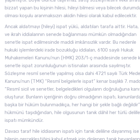
yapılmıştır. Böyle olunca taşınmaz satış sözleşmesini vekil sıfat
bizzat yapan bu kişinin hilesi, hileyi bilmesi veya bilecek durumd
olması koşulu aranmaksızın akidin hilesi olarak kabul edilecektir.
Ancak aldatmayı (hileyi) ispat yükü, aldatılan tarafa aittir. Hata, 
ve ikrah iddialarının senede bağlanması mümkün olmadığından
senetle ispat edilmesinde maddi imkânsızlık vardır. Bu nedenle
hukuki işlemlerdeki irade bozukluğu iddiaları, 6100 sayılı Hukuk
Muhakemeleri Kanunu’nun (HMK) 203/1-ç maddesinde senede k
senetle ispat zorunluluğunun istisnaları arasında sayılmıştır.
Sözleşme resmî senetle yapılmış olsa dahi 4721 sayılı Türk Mede
Kanunu’nun (TMK) “Resmî belgelerle ispat” kenar başlıklı 7. mad
“Resmî sicil ve senetler, belgeledikleri olguların doğruluğuna kanı
oluşturur. Bunların içeriğinin doğru olmadığının ispatı, kanunlard
başka bir hüküm bulunmadıkça, her hangi bir şekle bağlı değildir”
hükmünü taşıdığından, hile olgusunun tanık dâhil her türlü delille
ispatı mümkündür.
Davacı taraf hile iddiasının ispatı için tanık deliline dayanmış ise
hilenin gerçekleştiğini kabul etmek için dinlenen tanık beyanların