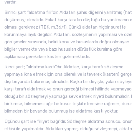
vardır:
Birinci şart “aldatma fiili”dir. Aldatan şahıs diğerini yanıltmış (ha
düşürmüş) olmalıdır. Fakat karşı tarafın düştüğü bu yanılmanın e
olması gerekmez (TBK. m.36/1). Çünkü aldatan hiçbir surette
korunmaya layık değildir. Aldatan, sözleşmenin yapılması ve özell
görüşmeler sırasında, belirli konu ve hususlarda doğru olmayan
bilgiler vermekte veya bazı hususları dürüstlük kuralına göre
açıklaması gerekirken kasten gizlemektedir.
İkinci şart; “aldatma kastı”dır. Aldatan, karşı tarafı sözleşme
yapmaya ikna etmek için ona bilerek ve isteyerek (kasten) gerçe
dışı beyanda bulunmuş olmalıdır. Başka bir deyişle, yalan söyle
karşı tarafı aldatmak ve onun gerçeği bilmesi hâlinde yapmayac
olduğu bir sözleşmeyi yapmağa sevk etmek niyeti bulunmalıdır. 
bir kimse, bilmemesi ağır bir kusur teşkil etmesine rağmen, dur
bilmeden bir beyanda bulunmuş ise aldatma kastı yoktur.
Üçüncü şart ise “illiyet bağı”dır. Sözleşme aldatma sonucu, onu
etkisi ile yapılmalıdır. Aldatılan yapmış olduğu sözleşmeyi, aldat