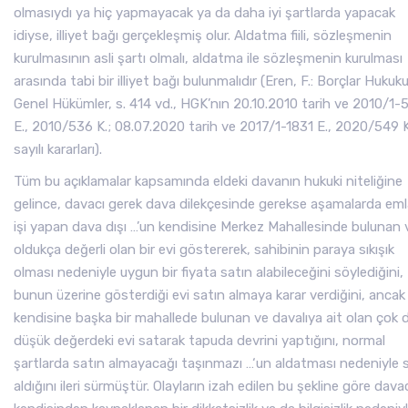
olmasıydı ya hiç yapmayacak ya da daha iyi şartlarda yapacak
idiyse, illiyet bağı gerçekleşmiş olur. Aldatma fiili, sözleşmenin
kurulmasının asli şartı olmalı, aldatma ile sözleşmenin kurulması
arasında tabi bir illiyet bağı bulunmalıdır (Eren, F.: Borçlar Hukuk
Genel Hükümler, s. 414 vd., HGK’nın 20.10.2010 tarih ve 2010/1-
E., 2010/536 K.; 08.07.2020 tarih ve 2017/1-1831 E., 2020/549 K
sayılı kararları).
Tüm bu açıklamalar kapsamında eldeki davanın hukuki niteliğine
gelince, davacı gerek dava dilekçesinde gerekse aşamalarda em
işi yapan dava dışı …’un kendisine Merkez Mahallesinde bulunan 
oldukça değerli olan bir evi göstererek, sahibinin paraya sıkışık
olması nedeniyle uygun bir fiyata satın alabileceğini söylediğini,
bunun üzerine gösterdiği evi satın almaya karar verdiğini, ancak
kendisine başka bir mahallede bulunan ve davalıya ait olan çok 
düşük değerdeki evi satarak tapuda devrini yaptığını, normal
şartlarda satın almayacağı taşınmazı …‘un aldatması nedeniyle 
aldığını ileri sürmüştür. Olayların izah edilen bu şekline göre dava