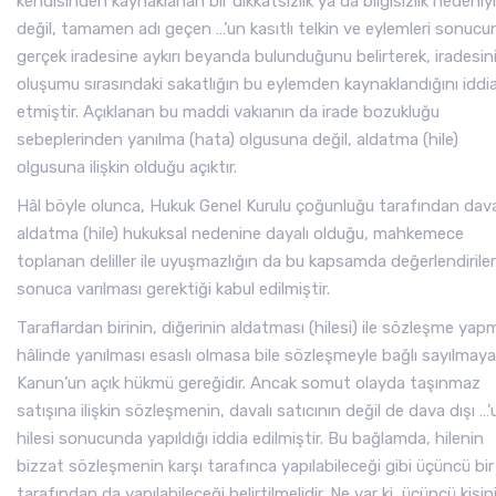
kendisinden kaynaklanan bir dikkatsizlik ya da bilgisizlik nedeniy
değil, tamamen adı geçen …’un kasıtlı telkin ve eylemleri sonuc
gerçek iradesine aykırı beyanda bulunduğunu belirterek, iradesin
oluşumu sırasındaki sakatlığın bu eylemden kaynaklandığını iddi
etmiştir. Açıklanan bu maddi vakıanın da irade bozukluğu
sebeplerinden yanılma (hata) olgusuna değil, aldatma (hile)
olgusuna ilişkin olduğu açıktır.
Hâl böyle olunca, Hukuk Genel Kurulu çoğunluğu tarafından dav
aldatma (hile) hukuksal nedenine dayalı olduğu, mahkemece
toplanan deliller ile uyuşmazlığın da bu kapsamda değerlendirile
sonuca varılması gerektiği kabul edilmiştir.
Taraflardan birinin, diğerinin aldatması (hilesi) ile sözleşme yap
hâlinde yanılması esaslı olmasa bile sözleşmeyle bağlı sayılmay
Kanun’un açık hükmü gereğidir. Ancak somut olayda taşınmaz
satışına ilişkin sözleşmenin, davalı satıcının değil de dava dışı …’
hilesi sonucunda yapıldığı iddia edilmiştir. Bu bağlamda, hilenin
bizzat sözleşmenin karşı tarafınca yapılabileceği gibi üçüncü bir 
tarafından da yapılabileceği belirtilmelidir. Ne var ki, üçüncü kişin