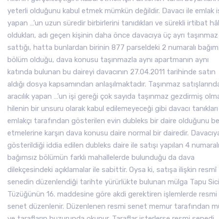
yeterli olduğunu kabul etmek mümkün değildir. Davacı ile emlak i
yapan …’un uzun süredir birbirlerini tanıdıkları ve sürekli irtibat hâ
oldukları, adı geçen kişinin daha önce davacıya üç ayrı taşınmaz
sattığı, hatta bunlardan birinin 877 parseldeki 2 numaralı bağım
bölüm olduğu, dava konusu taşınmazla aynı apartmanın aynı
katında bulunan bu daireyi davacının 27.04.2011 tarihinde satın
aldığı dosya kapsamından anlaşılmaktadır. Taşınmaz satışlarınd
aracılık yapan …’un işi gereği çok sayıda taşınmaz gezdirmiş olm
hilenin bir unsuru olarak kabul edilemeyeceği gibi davacı tanıkları
emlakçı tarafından gösterilen evin dubleks bir daire olduğunu b
etmelerine karşın dava konusu daire normal bir dairedir. Davacıy
gösterildiği iddia edilen dubleks daire ile satışı yapılan 4 numaral
bağımsız bölümün farklı mahallelerde bulunduğu da dava
dilekçesindeki açıklamalar ile sabittir. Oysa ki, satışa ilişkin resmî
senedin düzenlendiği tarihte yürürlükte bulunan mülga Tapu Sici
Tüzüğünün 16. maddesine göre akdi gerektiren işlemlerde resmi
senet düzenlenir. Düzenlenen resmi senet memur tarafından m
ve tarafların huzurunda okunur. Taraflar isterlerse resmi senedi