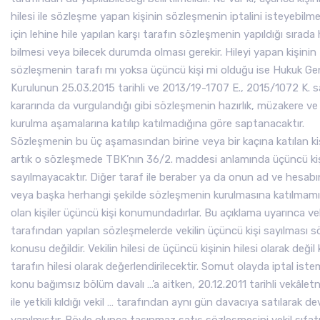
hilesi ile sözleşme yapan kişinin sözleşmenin iptalini isteyebilme
için lehine hile yapılan karşı tarafın sözleşmenin yapıldığı sırada h
bilmesi veya bilecek durumda olması gerekir. Hileyi yapan kişinin
sözleşmenin tarafı mı yoksa üçüncü kişi mi olduğu ise Hukuk Ge
Kurulunun 25.03.2015 tarihli ve 2013/19-1707 E., 2015/1072 K. sa
kararında da vurgulandığı gibi sözleşmenin hazırlık, müzakere ve
kurulma aşamalarına katılıp katılmadığına göre saptanacaktır.
Sözleşmenin bu üç aşamasından birine veya bir kaçına katılan ki
artık o sözleşmede TBK’nın 36/2. maddesi anlamında üçüncü ki
sayılmayacaktır. Diğer taraf ile beraber ya da onun ad ve hesab
veya başka herhangi şekilde sözleşmenin kurulmasına katılmam
olan kişiler üçüncü kişi konumundadırlar. Bu açıklama uyarınca vek
tarafından yapılan sözleşmelerde vekilin üçüncü kişi sayılması s
konusu değildir. Vekilin hilesi de üçüncü kişinin hilesi olarak değil 
tarafın hilesi olarak değerlendirilecektir. Somut olayda iptal ist
konu bağımsız bölüm davalı …’a aitken, 20.12.2011 tarihli vekâle
ile yetkili kıldığı vekil … tarafından aynı gün davacıya satılarak dev