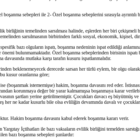
boşanma sebepleri ile 2- Özel boşanma sebeplerini sırasıyla ayrıntılı bi
ik birliğinin temelinden sarsılması halinde, eşlerden her biri çekişme
emelinden sarsılmasının birbirinden farklı sosyal, ekonomik, kişisel, dini
spesifik bazı olguların ispatı, boşanma nedeninin ispat edildiği anlam
 bir önemi bulunmamaktadır. Özel boşanma sebeplerinden birisinin ispa
 davasında mutlaka karşı tarafın kusuru ispatlanmalıdır.
nden beklenemeyecek derecede sarsan her türlü eylem, bir olgu olarak bu
 bu kusur oranlarına göre;
ş ise (boşanmak istememişse) hakim, boşanma davasını red eder. İstisna
kımından korunmaya değer bir yarar kalmamışsa boşanmaya karar verilebi
avasının şartları yerine getirilmemiştir. Çocukları davacı eş büyütmüş 
 eş her ne kadar kusurlu bile olsa evliliğin devamında davalı ve çocu
yoktur. Hakim boşanma davasını kabul ederek boşanma kararı verir.
argıtay İçtihatları ile bazı vakıaların evlilik birliğini temelden sarstığı
ilen bazı boşanma sebepleri şunlardır: