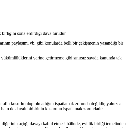
birliğini sona erdirdiği dava türüdür.
rının paylaşımı vb. gibi konularda belli bir çekişmenin yaşandığı bir
k yükümlülüklerini yerine getirmeme gibi sınırsız sayıda kanunda tek
arafın kusurlu olup olmadığını ispatlamak zorunda değildir, yalnızca
 hem de davalı birbirinin kusurunu ispatlamak zorundadır.
iğerinin açtığı davayı kabul etmesi hâlinde, evlilik birliği temelinden