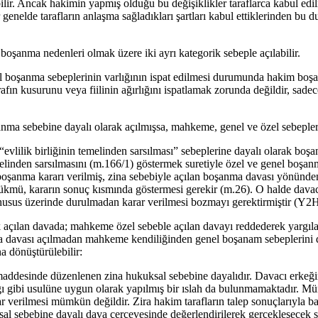
bilir. Ancak hakimin yapmış olduğu bu değişiklikler taraflarca kabul e
lde tarafların anlaşma sağladıkları şartları kabul ettiklerinden bu du
oşanma nedenleri olmak üzere iki ayrı kategorik sebeple açılabilir.
boşanma sebeplerinin varlığının ispat edilmesi durumunda hakim boşa
afın kusurunu veya fiilinin ağırlığını ispatlamak zorunda değildir, sad
a sebebine dayalı olarak açılmışsa, mahkeme, genel ve özel sebepler h
 “evlilik birliğinin temelinden sarsılması” sebeplerine dayalı olarak b
elinden sarsılmasını (m.166/1) göstermek suretiyle özel ve genel boşa
k boşanma kararı verilmiş, zina sebebiyle açılan boşanma davası yönünd
en hükmü, kararın sonuç kısmında göstermesi gerekir (m.26). O halde dava
husus üzerinde durulmadan karar verilmesi bozmayı gerektirmiştir (Y
rak açılan davada; mahkeme özel sebeble açılan davayı reddederek yarg
a davası açılmadan mahkeme kendiliğinden genel boşanam sebeplerini d
a dönüştürülebilir:
addesinde düzenlenen zina hukuksal sebebine dayalıdır. Davacı erkeğ
ığı gibi usulüne uygun olarak yapılmış bir ıslah da bulunmamaktadır. M
verilmesi mümkün değildir. Zira hakim tarafların talep sonuçlarıyla b
l sebebine dayalı dava çerçevesinde değerlendirilerek gerçekleşecek so