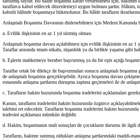
sarsılmış sayılır. Bu hâlde boşanma kararı verilebilmesi için, hâkimin
taraflarca kabul edilecek düzenlemeyi uygun bulması şarttır. Hâkim, ta
kabulü hâlinde boşanmaya hükmolunur. Bu hâlde tarafların ikrarla
Anlaşmalı Boşanma Davasının dinlenebilmesi için Medeni Kanunda bazı
a. Evlilik ilişkisinin en az 1 yıl sürmüş olması
Anlaşmalı boşanma davası açılabilmesi için evlilik ilişkisinin en az 1 yı
Taraflar arasında imam nikahı, nişanlılık ya da birlikte yaşama gibi ha
b. Eşlerin mahkemeye beraber başvurmuş ya da bir eşin açtığı boşanma
Taraflar ortak bir dilekçe ile başvurmaları sonucu anlaşmalı boşanma 
de anlaşmalı boşanma gerçekleşebilir. Ayrıca boşanma davası çekişme
esnasında anlaşma şartlarını duruşma zaptına geçirmeleri ile de anlaşm
c. Tarafların hakim huzurunda boşanma iradelerini açıklamaları gerek
Kanun, tarafların iradelerini hakim huzurunda özgürce açıklayabilmeler
talebini ret edecektir. Tarafların boşanma iradelerini hakim huzurunda
iradesini açıklaması mümkün değildir.
d. Hakim, boşanmanın mali sonuçları ile çocukların durumu ile ilgili
Tarafların, hakime sunmuş oldukları anlaşma şartlarındaki maddi-manev