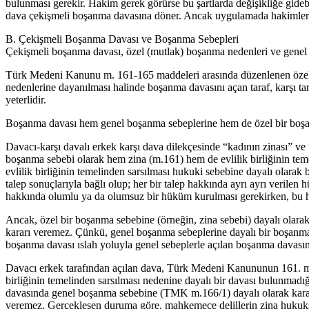
bulunması gerekir. Hakim gerek görürse bu şartlarda değişikliğe gide
dava çekişmeli boşanma davasına döner. Ancak uygulamada hakimler gene
B. Çekişmeli Boşanma Davası ve Boşanma Sebepleri
Çekişmeli boşanma davası, özel (mutlak) boşanma nedenleri ve genel b
Türk Medeni Kanunu m. 161-165 maddeleri arasında düzenlenen özel 
nedenlerine dayanılması halinde boşanma davasını açan taraf, karşı tar
yeterlidir.
Boşanma davası hem genel boşanma sebeplerine hem de özel bir boşanm
Davacı-karşı davalı erkek karşı dava dilekçesinde “kadının zinası” ve
boşanma sebebi olarak hem zina (m.161) hem de evlilik birliğinin tem
evlilik birliğinin temelinden sarsılması hukuki sebebine dayalı olara
talep sonuçlarıyla bağlı olup; her bir talep hakkında ayrı ayrı veril
hakkında olumlu ya da olumsuz bir hüküm kurulması gerekirken, bu 
Ancak, özel bir boşanma sebebine (örneğin, zina sebebi) dayalı ola
kararı veremez. Çünkü, genel boşanma sebeplerine dayalı bir boşanm
boşanma davası ıslah yoluyla genel sebeplerle açılan boşanma davasın
Davacı erkek tarafından açılan dava, Türk Medeni Kanununun 161. m
birliğinin temelinden sarsılması nedenine dayalı bir davası bulunmad
davasında genel boşanma sebebine (TMK m.166/1) dayalı olarak karar 
veremez. Gerçekleşen duruma göre, mahkemece delillerin zina hukuksa