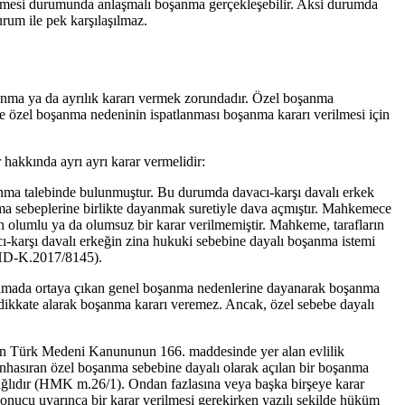
dilmesi durumunda anlaşmalı boşanma gerçekleşebilir. Aksi durumda
rum ile pek karşılaşılmaz.
nma ya da ayrılık kararı vermek zorundadır. Özel boşanma
ece özel boşanma nedeninin ispatlanması boşanma kararı verilmesi için
akkında ayrı ayrı karar vermelidir:
oşanma talebinde bulunmuştur. Bu durumda davacı-karşı davalı erkek
nma sebeplerine birlikte dayanmak suretiyle dava açmıştır. Mahkemece
en olumlu ya da olumsuz bir karar verilmemiştir. Mahkeme, tarafların
cı-karşı davalı erkeğin zina hukuki sebebine dayalı boşanma istemi
2HD-K.2017/8145).
ılamada ortaya çıkan genel boşanma nedenlerine dayanarak boşanma
ikkate alarak boşanma kararı veremez. Ancak, özel sebebe dayalı
in Türk Medeni Kanununun 166. maddesinde yer alan evlilik
ünhasıran özel boşanma sebebine dayalı olarak açılan bir boşanma
ağlıdır (HMK m.26/1). Ondan fazlasına veya başka birşeye karar
nucu uyarınca bir karar verilmesi gerekirken yazılı şekilde hüküm