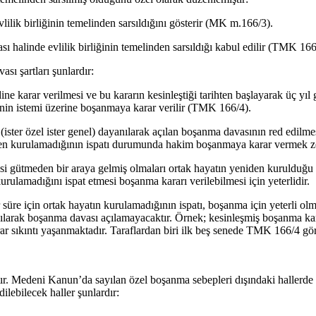
lilik birliğinin temelinden sarsıldığını gösterir (MK m.166/3).
halinde evlilik birliğinin temelinden sarsıldığı kabul edilir (TMK 166
ı şartları şunlardır:
e karar verilmesi ve bu kararın kesinleştiği tarihten başlayarak üç yıl 
irinin istemi üzerine boşanmaya karar verilir (TMK 166/4).
ister özel ister genel) dayanılarak açılan boşanma davasının red edilme
niden kurulamadığının ispatı durumunda hakim boşanmaya karar vermek z
adesi gütmeden bir araya gelmiş olmaları ortak hayatın yeniden kuruldu
urulamadığını ispat etmesi boşanma kararı verilebilmesi için yeterlidir.
ir süre için ortak hayatın kurulamadığının ispatı, boşanma için yeterli 
arak boşanma davası açılamayacaktır. Örnek; kesinleşmiş boşanma kararı
 tekrar sıkıntı yaşanmaktadır. Taraflardan biri ilk beş senede TMK 166/
ştır. Medeni Kanun’da sayılan özel boşanma sebepleri dışındaki hallerd
lebilecek haller şunlardır: