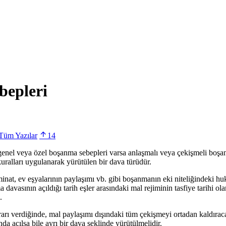
bepleri
Tüm Yazılar
14
l veya özel boşanma sebepleri varsa anlaşmalı veya çekişmeli boşanma
uralları uygulanarak yürütülen bir dava türüdür.
inat, ev eşyalarının paylaşımı vb. gibi boşanmanın eki niteliğindeki hu
davasının açıldığı tarih eşler arasındaki mal rejiminin tasfiye tarihi 
.
verdiğinde, mal paylaşımı dışındaki tüm çekişmeyi ortadan kaldıracak 
 açılsa bile ayrı bir dava şeklinde yürütülmelidir.