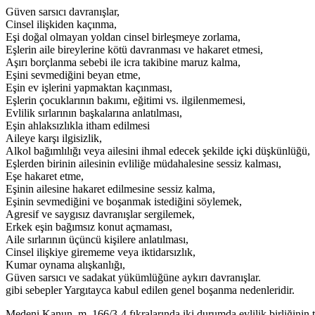
Güven sarsıcı davranışlar,
Cinsel ilişkiden kaçınma,
Eşi doğal olmayan yoldan cinsel birleşmeye zorlama,
Eşlerin aile bireylerine kötü davranması ve hakaret etmesi,
Aşırı borçlanma sebebi ile icra takibine maruz kalma,
Eşini sevmediğini beyan etme,
Eşin ev işlerini yapmaktan kaçınması,
Eşlerin çocuklarının bakımı, eğitimi vs. ilgilenmemesi,
Evlilik sırlarının başkalarına anlatılması,
Eşin ahlaksızlıkla itham edilmesi
Aileye karşı ilgisizlik,
Alkol bağımlılığı veya ailesini ihmal edecek şekilde içki düşkünlüğü,
Eşlerden birinin ailesinin evliliğe müdahalesine sessiz kalması,
Eşe hakaret etme,
Eşinin ailesine hakaret edilmesine sessiz kalma,
Eşinin sevmediğini ve boşanmak istediğini söylemek,
Agresif ve saygısız davranışlar sergilemek,
Erkek eşin bağımsız konut açmaması,
Aile sırlarının üçüncü kişilere anlatılması,
Cinsel ilişkiye girememe veya iktidarsızlık,
Kumar oynama alışkanlığı,
Güven sarsıcı ve sadakat yükümlüğüne aykırı davranışlar.
gibi sebepler Yargıtayca kabul edilen genel boşanma nedenleridir.
Medeni Kanun, m. 166/3-4 fıkralarında iki durumda evlilik birliğinin 