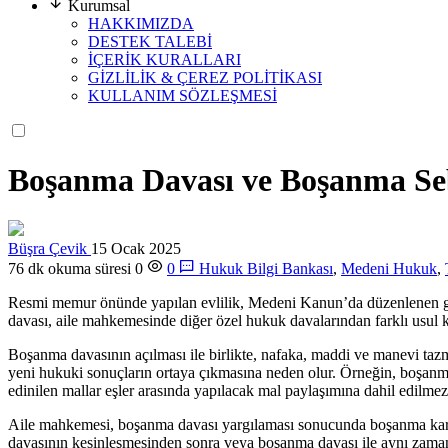
Kurumsal
HAKKIMIZDA
DESTEK TALEBİ
İÇERİK KURALLARI
GİZLİLİK & ÇEREZ POLİTİKASI
KULLANIM SÖZLEŞMESİ
Boşanma Davası ve Boşanma Se
Büşra Çevik
15 Ocak 2025
76 dk okuma süresi
0
0
Hukuk Bilgi Bankası
,
Medeni Hukuk
,
Resmi memur önünde yapılan evlilik, Medeni Kanun’da düzenlenen gene
davası, aile mahkemesinde diğer özel hukuk davalarından farklı usul k
Boşanma davasının açılması ile birlikte, nafaka, maddi ve manevi tazm
yeni hukuki sonuçların ortaya çıkmasına neden olur. Örneğin, boşanma 
edinilen mallar eşler arasında yapılacak mal paylaşımına dahil edilmez
Aile mahkemesi, boşanma davası yargılaması sonucunda boşanma kararı 
davasının kesinleşmesinden sonra veya boşanma davası ile aynı zamanda