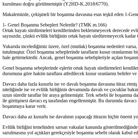
kurulması doğru görülmemiştir (Y2HD-K.2018/6770).
Makalemizde, çekişmeli bir boşanma davasına esas teşkil eden 1-Genel 
1- Genel Boşanma Sebepleri Nelerdir? (TMK m.166)
Ortak hayatı sürdürmeleri kendilerinden beklenmeyecek derecede evlil
sayısızdır, çünkü evlilik birliğinin ortak hayatı sürdüremeyecek kadar t
Yukarıda incelediğimiz üzere, özel (mutlak) boşanma nedenleri varsa, 
tutulmuştur. Özel boşanma sebeplerinde tarafların kusur oranlarının
hale getirmektedir. Ancak, genel boşanma sebebpleriyle açılan boşanma
Genel boşanma sebeplerinde eşlerin ortak hayatı sürdürmeleri kendileri
durumuna göre hakim taraflara atfedilecek kusur oranlarını belirler ve
Davacı daha fazla kusurlu ise ve davalı boşanma davasına itiraz etmi
niteliğinde ise ve evlilik birliğinin devamında davalı ve çocuklar ba
uzun süredir taraflar bir araya gelmemiştir. Terk sebebi ile boşanma d
ile görüşmesi davacı eş tarafından engellenmiştir. Bu durumda davacı
boşanmaya karar verir.
Davacı daha az kusurlu ise davalının yapacağı itirazın hiçbir önemi 
Evlilik birliğini temelinden sarsan vakıalar kanunda gösterilmediğinden Y
sarsılmasına yol açtıkları gerekçesiyle boşanma sebebi olarak kabul ed