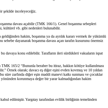
r şekilde inceleyeceğiz.
li boşanma davası açabilir (TMK 166/1). Genel boşanma sebepleri
, kültürel vb. gibi nedenleri bulunabilir.
ına geldiğinden hakim, boşanma ya da ayrılık kararı vermek ile yükümlü
tı bu sebebe dayanarak boşanma davası açan tarafın kusurunu önemsiz
 davaya konu edilebilir. Tarafların ileri sürdükleri vakıaların ispat
sı TMK 165/2 “Bununla beraber bu itiraz, hakkın kötüye kullanılması
lir.” Örnek olarak; davacı eş diğer eşini evden kovmuş ve 10 yıldan
ve bu süre zarfında diğer eşin maddi manevi katkı sunması ve çocuklar
klar yönünden korunmaya değer bir yarar kalmadığından hakim
 kabul edilmiştir. Yargıtay tarafından evlilik birliğinin temelinden