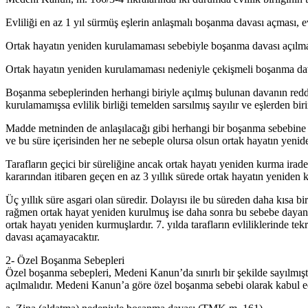
Evliliği en az 1 yıl sürmüş eşlerin anlaşmalı boşanma davası açması, ev
Ortak hayatın yeniden kurulamaması sebebiyle boşanma davası açılması 
Ortak hayatın yeniden kurulamaması nedeniyle çekişmeli boşanma davas
Boşanma sebeplerinden herhangi biriyle açılmış bulunan davanın reddin
kurulamamışsa evlilik birliği temelden sarsılmış sayılır ve eşlerden b
Madde metninden de anlaşılacağı gibi herhangi bir boşanma sebebine (
ve bu süre içerisinden her ne sebeple olursa olsun ortak hayatın ye
Tarafların geçici bir süreliğine ancak ortak hayatı yeniden kurma ir
kararından itibaren geçen en az 3 yıllık sürede ortak hayatın yeniden k
Üç yıllık süre asgari olan süredir. Dolayısı ile bu süreden daha kısa b
rağmen ortak hayat yeniden kurulmuş ise daha sonra bu sebebe dayanıl
ortak hayatı yeniden kurmuşlardır. 7. yılda tarafların evliliklerinde
davası açamayacaktır.
2- Özel Boşanma Sebepleri
Özel boşanma sebepleri, Medeni Kanun’da sınırlı bir şekilde sayılmı
açılmalıdır. Medeni Kanun’a göre özel boşanma sebebi olarak kabul edi