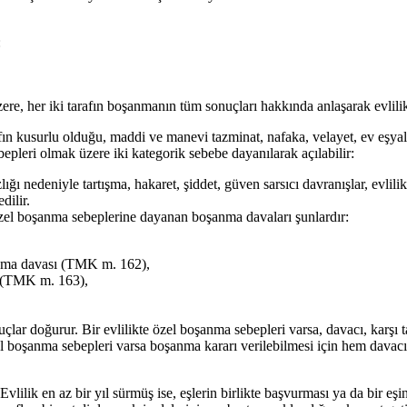
:
e, her iki tarafın boşanmanın tüm sonuçları hakkında anlaşarak evlilik 
ın kusurlu olduğu, maddi ve manevi tazminat, nafaka, velayet, ev eşyala
pleri olmak üzere iki kategorik sebebe dayanılarak açılabilir:
ı nedeniyle tartışma, hakaret, şiddet, güven sarsıcı davranışlar, evlili
dilir.
özel boşanma sebeplerine dayanan boşanma davaları şunlardır:
anma davası (TMK m. 162),
ı (TMK m. 163),
lar doğurur. Bir evlilikte özel boşanma sebepleri varsa, davacı, karşı t
el boşanma sebepleri varsa boşanma kararı verilebilmesi için hem davacı
ik en az bir yıl sürmüş ise, eşlerin birlikte başvurması ya da bir eşin d