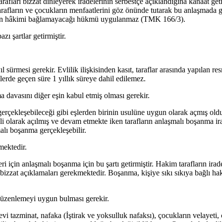
 tarafları bizzat dinleyerek iradelerinin serbestçe açıklandığına kanaat
rafların ve çocukların menfaatlerini göz önünde tutarak bu anlaşmada ger
rının hâkimi bağlamayacağı hükmü uygulanmaz (TMK 166/3).
 şartlar getirmiştir.
l sürmesi gerekir. Evlilik ilişkisinden kasıt, taraflar arasında yapılan re
llerde geçen süre 1 yıllık süreye dahil edilemez.
 davasını diğer eşin kabul etmiş olması gerekir.
gerçekleşebileceği gibi eşlerden birinin usulüne uygun olarak açmış old
li olarak açılmış ve devam etmekte iken tarafların anlaşmalı boşanma 
alı boşanma gerçekleşebilir.
mektedir.
i için anlaşmalı boşanma için bu şartı getirmiştir. Hakim tarafların ira
 bizzat açıklamaları gerekmektedir. Boşanma, kişiye sıkı sıkıya bağlı h
 düzenlemeyi uygun bulması gerekir.
i tazminat, nafaka (İştirak ve yoksulluk nafaksı), çocukların velayeti,