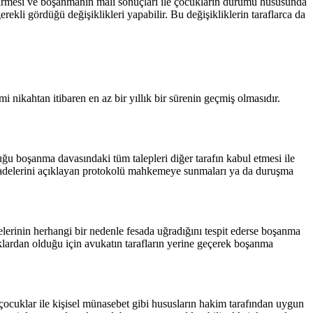
 getirmesi ve boşanmanın malî sonuçları ile çocukların durumu hususunda
ekli gördüğü değişiklikleri yapabilir. Bu değişikliklerin taraflarca da
smi nikahtan itibaren en az bir yıllık bir sürenin geçmiş olmasıdır.
uğu boşanma davasındaki tüm talepleri diğer tarafın kabul etmesi ile
iradelerini açıklayan protokolü mahkemeye sunmaları ya da duruşma
delerinin herhangi bir nedenle fesada uğradığını tespit ederse boşanma
aklardan olduğu için avukatın tarafların yerine geçerek boşanma
 çocuklar ile kişisel münasebet gibi hususların hakim tarafından uygun