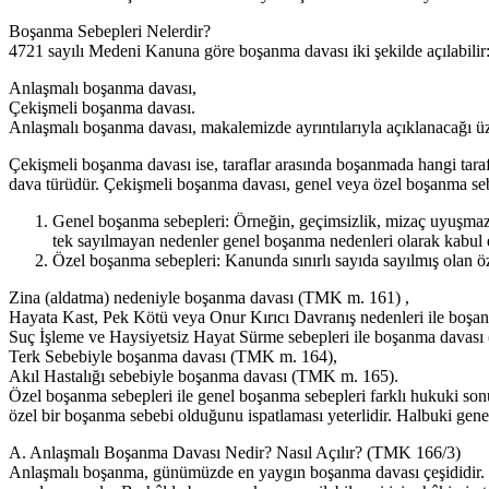
Boşanma Sebepleri Nelerdir?
4721 sayılı Medeni Kanuna göre boşanma davası iki şekilde açılabilir
Anlaşmalı boşanma davası,
Çekişmeli boşanma davası.
Anlaşmalı boşanma davası, makalemizde ayrıntılarıyla açıklanacağı üzer
Çekişmeli boşanma davası ise, taraflar arasında boşanmada hangi taraf
dava türüdür. Çekişmeli boşanma davası, genel veya özel boşanma sebe
Genel boşanma sebepleri: Örneğin, geçimsizlik, mizaç uyuşmazlığ
tek sayılmayan nedenler genel boşanma nedenleri olarak kabul e
Özel boşanma sebepleri: Kanunda sınırlı sayıda sayılmış olan 
Zina (aldatma) nedeniyle boşanma davası (TMK m. 161) ,
Hayata Kast, Pek Kötü veya Onur Kırıcı Davranış nedenleri ile boş
Suç İşleme ve Haysiyetsiz Hayat Sürme sebepleri ile boşanma davas
Terk Sebebiyle boşanma davası (TMK m. 164),
Akıl Hastalığı sebebiyle boşanma davası (TMK m. 165).
Özel boşanma sebepleri ile genel boşanma sebepleri farklı hukuki sonuç
özel bir boşanma sebebi olduğunu ispatlaması yeterlidir. Halbuki gen
A. Anlaşmalı Boşanma Davası Nedir? Nasıl Açılır? (TMK 166/3)
Anlaşmalı boşanma, günümüzde en yaygın boşanma davası çeşididir. Evlil