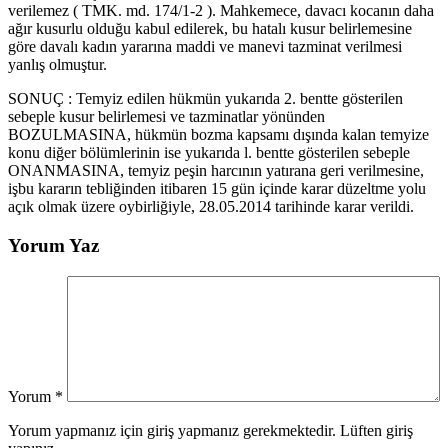
verilemez ( TMK. md. 174/1-2 ). Mahkemece, davacı kocanın daha
ağır kusurlu olduğu kabul edilerek, bu hatalı kusur belirlemesine
göre davalı kadın yararına maddi ve manevi tazminat verilmesi
yanlış olmuştur.
SONUÇ : Temyiz edilen hükmün yukarıda 2. bentte gösterilen
sebeple kusur belirlemesi ve tazminatlar yönünden
BOZULMASINA, hükmün bozma kapsamı dışında kalan temyize
konu diğer bölümlerinin ise yukarıda l. bentte gösterilen sebeple
ONANMASINA, temyiz peşin harcının yatırana geri verilmesine,
işbu kararın tebliğinden itibaren 15 gün içinde karar düzeltme yolu
açık olmak üzere oybirliğiyle, 28.05.2014 tarihinde karar verildi.
Yorum Yaz
Yorum
*
Yorum yapmanız için giriş yapmanız gerekmektedir. Lüften giriş