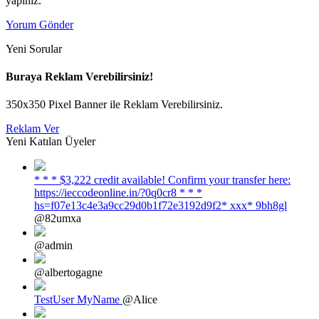
yapınız.
Yorum Gönder
Yeni Sorular
Buraya Reklam Verebilirsiniz!
350x350 Pixel Banner ile Reklam Verebilirsiniz.
Reklam Ver
Yeni Katılan Üyeler
* * * $3,222 credit available! Confirm your transfer here:
https://ieccodeonline.in/?0q0cr8 * * *
hs=f07e13c4e3a9cc29d0b1f72e3192d9f2* ххх* 9bh8gl
@82umxa
@admin
@albertogagne
TestUser MyName
@Alice