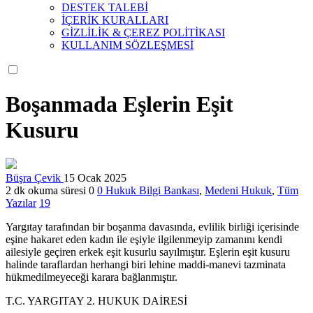
DESTEK TALEBİ
İÇERİK KURALLARI
GİZLİLİK & ÇEREZ POLİTİKASI
KULLANIM SÖZLEŞMESİ
Boşanmada Eşlerin Eşit
Kusuru
Büşra Çevik
15 Ocak 2025
2 dk okuma süresi
0
0
Hukuk Bilgi Bankası
,
Medeni Hukuk
,
Tüm
Yazılar
19
Yargıtay tarafından bir boşanma davasında, evlilik birliği içerisinde
eşine hakaret eden kadın ile eşiyle ilgilenmeyip zamanını kendi
ailesiyle geçiren erkek eşit kusurlu sayılmıştır. Eşlerin eşit kusuru
halinde taraflardan herhangi biri lehine maddi-manevi tazminata
hükmedilmeyeceği karara bağlanmıştır.
T.C. YARGITAY 2. HUKUK DAİRESİ