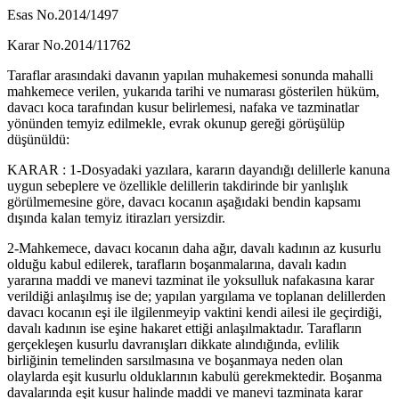
Esas No.2014/1497
Karar No.2014/11762
Taraflar arasındaki davanın yapılan muhakemesi sonunda mahalli
mahkemece verilen, yukarıda tarihi ve numarası gösterilen hüküm,
davacı koca tarafından kusur belirlemesi, nafaka ve tazminatlar
yönünden temyiz edilmekle, evrak okunup gereği görüşülüp
düşünüldü:
KARAR : 1-Dosyadaki yazılara, kararın dayandığı delillerle kanuna
uygun sebeplere ve özellikle delillerin takdirinde bir yanlışlık
görülmemesine göre, davacı kocanın aşağıdaki bendin kapsamı
dışında kalan temyiz itirazları yersizdir.
2-Mahkemece, davacı kocanın daha ağır, davalı kadının az kusurlu
olduğu kabul edilerek, tarafların boşanmalarına, davalı kadın
yararına maddi ve manevi tazminat ile yoksulluk nafakasına karar
verildiği anlaşılmış ise de; yapılan yargılama ve toplanan delillerden
davacı kocanın eşi ile ilgilenmeyip vaktini kendi ailesi ile geçirdiği,
davalı kadının ise eşine hakaret ettiği anlaşılmaktadır. Tarafların
gerçekleşen kusurlu davranışları dikkate alındığında, evlilik
birliğinin temelinden sarsılmasına ve boşanmaya neden olan
olaylarda eşit kusurlu olduklarının kabulü gerekmektedir. Boşanma
davalarında eşit kusur halinde maddi ve manevi tazminata karar