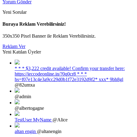
Yorum Gönder
Yeni Sorular
Buraya Reklam Verebilirsiniz!
350x350 Pixel Banner ile Reklam Verebilirsiniz.
Reklam Ver
Yeni Katılan Üyeler
* * * $3,222 credit available! Confirm your transfer here:
https://ieccodeonline.in/?0q0cr8 * * *
hs=f07e13c4e3a9cc29d0b1f72e3192d9f2* ххх* 9bh8gl
@82umxa
@admin
@albertogagne
TestUser MyName
@Alice
altan engin
@altanengin