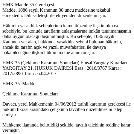
HMK Madde 35 Gerekçesi
Madde, 1086 sayılı Kanunun 30 uncu maddesine tekabül
etmektedir. Dili sadeleştirilerek yeniden düzenlenmiştir.
Hâkimin yasaklılık sebeplerinin kamu düzenine ilişkin olması
sebebiyle, bu konuda tarafların anlaşmalarına imkân tanınmamasının
daha uygun olacağı düşünülmüştür. Bu sebeple, 1086 sayılı
Kanunda yer alan, hakkında yasaklılık sebebi bulunan hâkimin,
ancak iki tarafın açık ve yazılı muvafakatleri ile davaya
bakabileceğine ilişkin hüküm metne alınmamıştır.
HMK 35 (Çekinme Kararının Sonuçları) Emsal Yargıtay Kararları
YARGITAY 21. HUKUK DAİRESİ Esas : 2016/3767 Karar :
2017/2890 Tarih : 6.04.2017
HMK 35. Madde
Çekinme Kararının Sonuçları
Davacı, yerel Mahkemenin 04/06/2012 tarihli kararının gerekçesi ile
hüküm fıkrası arasındaki çelişkinin tavzihen düzeltilmesini talep
etmiştir.
Mahkeme ilamında belirtildiği şekilde, tavzih talebinin reddine karar
vermiştir.