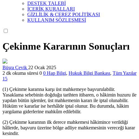
DESTEK TALEBİ
İÇERİK KURALLARI
GİZLİLİK & ÇEREZ POLİTİKASI
KULLANIM SÖZLEŞMESİ
Çekinme Kararının Sonuçları
Büşra Çevik
22 Ocak 2025
2 dk okuma süresi
0
0
Hap Bilgi
,
Hukuk Bilgi Bankası
,
Tüm Yazılar
15
(1) Çekinme kararına karşı üst mahkemeye başvurulabilir.
Yasaklama sebebinin doğduğu tarihten itibaren, o hâkimin huzuru ile
yapılan bütün işlemler, üst mahkemenin kararı ile iptal olunabilir.
Hüküm ve kararlar ise herhâlde iptal olunur. Bu durumda, hâkim
yargılama giderlerine mahkûm edilebilir.
(2) Çekinme kararının ilk derece mahkemesi hâkimince verildiği
hâllerde, başvuru üzerine bölge adliye mahkemesinin vereceği karar
kesindir.