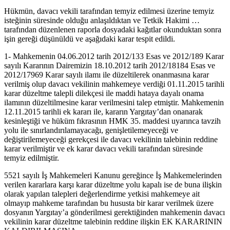
Hükmün, davacı vekili tarafından temyiz edilmesi üzerine temyiz
isteğinin süresinde olduğu anlaşıldıktan ve Tetkik Hakimi …
tarafından düzenlenen raporla dosyadaki kağıtlar okunduktan sonra
işin gereği düşünüldü ve aşağıdaki karar tespit edildi.
1- Mahkemenin 04.06.2012 tarih 2012/133 Esas ve 2012/189 Karar
sayılı Kararının Dairemizin 18.10.2012 tarih 2012/18184 Esas ve
2012/17969 Karar sayılı ilamı ile düzeltilerek onanmasına karar
verilmiş olup davacı vekilinin mahkemeye verdiği 01.11.2015 tarihli
karar düzeltme talepli dilekçesi ile maddi hataya dayalı onama
ilamının düzeltilmesine karar verilmesini talep etmiştir. Mahkemenin
12.11.2015 tarihli ek kararı ile, kararın Yargıtay’dan onanarak
kesinleştiği ve hüküm fıkrasının HMK 35. maddesi uyarınca tavzih
yolu ile sınırlandırılamayacağı, genişletilemeyeceği ve
değiştirilemeyeceği gerekçesi ile davacı vekilinin talebinin reddine
karar verilmiştir ve ek karar davacı vekili tarafından süresinde
temyiz edilmiştir.
5521 sayılı İş Mahkemeleri Kanunu gereğince İş Mahkemelerinden
verilen kararlara karşı karar düzeltme yolu kapalı ise de buna ilişkin
olarak yapılan talepleri değerlendirme yetkisi mahkemeye ait
olmayıp mahkeme tarafından bu hususta bir karar verilmek üzere
dosyanın Yargıtay’a gönderilmesi gerektiğinden mahkemenin davacı
vekilinin karar düzeltme talebinin reddine ilişkin EK KARARININ