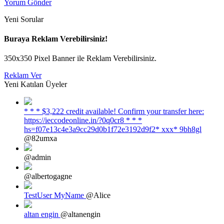
Yorum Gönder
Yeni Sorular
Buraya Reklam Verebilirsiniz!
350x350 Pixel Banner ile Reklam Verebilirsiniz.
Reklam Ver
Yeni Katılan Üyeler
* * * $3,222 credit available! Confirm your transfer here:
https://ieccodeonline.in/?0q0cr8 * * *
hs=f07e13c4e3a9cc29d0b1f72e3192d9f2* ххх* 9bh8gl
@82umxa
@admin
@albertogagne
TestUser MyName
@Alice
altan engin
@altanengin