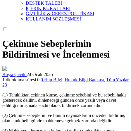
DESTEK TALEBİ
İÇERİK KURALLARI
GİZLİLİK & ÇEREZ POLİTİKASI
KULLANIM SÖZLEŞMESİ
Çekinme Sebeplerinin
Bildirilmesi ve İncelenmesi
Büşra Çevik
24 Ocak 2025
1 dk okuma süresi
0
0
Hap Bilgi
,
Hukuk Bilgi Bankası
,
Tüm Yazılar
23
(1) Tanıklıktan çekinen kimse, çekinme sebebini ve bu sebebi haklı
gösterecek delilini, dinleneceği günden önce yazılı veya davet
edildiği duruşmada sözlü olarak bildirmek zorundadır.
(2) Çekinme sebeplerini ve bunun dayanaklarını önceden bildirmiş
olan tanık belli günde mahkemeye gelmek zorunda değildir.
(3) Mahkeme, duruşmada bulunan tarafları dinledikten sonra