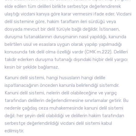
elde edilen tüm delilleri birlikte serbestçe değerlendirerek
ulaştığı vicdani kanıya göre karar vermesini ifade eder. Vicdani
delil sistemine göre, hakim tarafların ileri sürdüğü veya
dosyada mevcut bir delil türüyle bağlı değildir. İstisnaen,
duruşma tutanaklarının duruşmanın nasıl yapıldığı, kanunda
belirtilen usul ve esaslara uygun olarak yapılıp yapılmadığı
konusunda tek delil olma özelliği vardır (CMK m.222). Delilleri
takdir ederken duruşma tutanağı dışındaki hiçbir delil yargıcı
kesin bir şekilde bağlamaz.
Kanuni delil sistemi, hangi hususların hangi delille
ispatlanacağının önceden kanunla belirlendiği sistemdir.
Kanuni delil sistemi, nelerin delil olabileceğine ve yargıç
tarafından delillerin değerlendirmesine sınırlamalar getirir. Bu
nedenle çağdaş ceza muhakemesinde kanuni delil sistemi
değil; her şeyin delil olabildiği ve delillerin hakim tarafından
serbestçe değerlendirildiği vicdani delil sistemi kabul
edilmiştir.