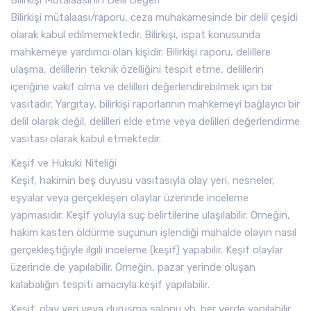
Bilirkişi Mütalaasının Delil Değeri
Bilirkişi mütalaası/raporu, ceza muhakamesinde bir delil çeşidi
olarak kabul edilmemektedir. Bilirkişi, ispat konusunda
mahkemeye yardımcı olan kişidir. Bilirkişi raporu, delillere
ulaşma, delillerin teknik özelliğini tespit etme, delillerin
içeriğine vakıf olma ve delilleri değerlendirebilmek için bir
vasıtadır. Yargıtay, bilirkişi raporlarının mahkemeyi bağlayıcı bir
delil olarak değil, delilleri elde etme veya delilleri değerlendirme
vasıtası olarak kabul etmektedir.
Keşif ve Hukuki Niteliği
Keşif, hakimin beş duyusu vasıtasıyla olay yeri, nesneler,
eşyalar veya gerçekleşen olaylar üzerinde inceleme
yapmasıdır. Keşif yoluyla suç belirtilerine ulaşılabilir. Örneğin,
hakim kasten öldürme suçunun işlendiği mahalde olayın nasıl
gerçekleştiğiyle ilgili inceleme (keşif) yapabilir. Keşif olaylar
üzerinde de yapılabilir. Örneğin, pazar yerinde oluşan
kalabalığın tespiti amacıyla keşif yapılabilir.
Keşif, olay yeri veya duruşma salonu vb. her yerde yapılabilir.