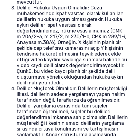
mevcuttur.
Deliller Hukuka Uygun Olmalıdır: Ceza
muhakemesinde ispat vasıtası olarak kullanılan
delillerin hukuka uygun olması gerekir. Hukuka
aykırı deliller ispat vasıtası olarak
değerlendirilemez, hükme esas alınamaz (CMK
m.206/2-a, m.217/2, m.230/1-b, CMK m.289/1-i,
Anayasa m.38/6). Örneğin, X kişisinin planlı bir
şekilde cep telefonu kamerasını açıp Y kişisinin
kendisine hakaret etmesini teşvik ederek elde
ettiği video kaydını savcılığa sunması halinde bu
video kaydı delil olarak değerlendirilmeyecektir.
Çünkü, bu video kaydı planlı bir şekilde delil
oluşturmaya yönelik olduğundan hukuka aykırı
delil mahiyetindedir.
Deliller Müşterek Olmalıdır: Delillerin müşterekliği
ilkesi, delillerin sadece yargılamayı yapan hakim
tarafından değil, taraflarca da öğrenilmesidir.
Deliller yargılama esnasında tüm sujeler
tarafından öğrenilmeli, sujeler bu delilleri
değerlendirme imkanına sahip olmalıdır. Delillerin
müşterekliği ilkesinin amacı delillerin yargılama
sırasında ortaya konulmasını ve tartışılmasını
sağlamaktır. Ancak soruşturma aşamasında