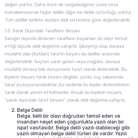
değeri yoktur. Daha önce de vurguladığımız üzere ceza
muhakemesinde hiçbir delilin diğer bir delile üstünlüğü yoktur.
Tüm deliller birlikte vicdani delil sistemine göre değerlendirilir.
1.3. Sanık Dışındaki Tarafların Beyanı
Sanığın dışında dinlenen tarafların beyanları da olayı temsil
ettiği ölçüde delil değerine sahiptir. Şikayetçi olup davaya
müdahil olan (katılan) tarafın beyanı da deliller arasında
değerlendirilir. Suçtan zarar gören veya mağdur, davaya
müdahil olmasa bile duruşmada taraf olarak dinlenebilir. Bu
kişilerin beyanı tanık beyanı değildir, çünkü suç vakasında
taraf pozisyonundadırlar, bu nedenle bu kişiler dinlenirlerken
tanık olarak yemin ettirilmezler. Ancak bu kişilerin beyanı,
“sanık dışındaki taraf beyanı” olarak delil değerine sahiptir.
Belge Delili
Belge, belli bir olayı doğrudan temsil eden ve
insandan neşet eden çoğunlukla yazılı olan bir
ispat vasıtasıdır. Belge delili yazılı olabileceği gibi
yazılı olmayan belge delili türleri de vardır. Yazılı