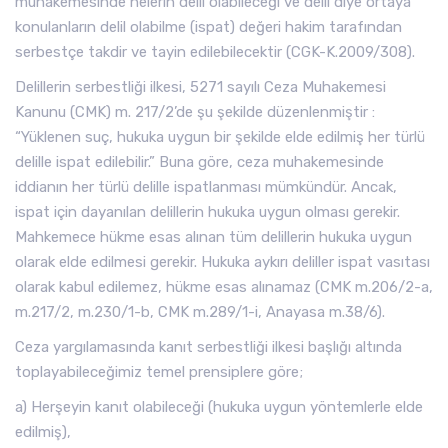
muhakemesinde nelerin delil olabileceği ve delil diye ortaya
konulanların delil olabilme (ispat) değeri hakim tarafından
serbestçe takdir ve tayin edilebilecektir (CGK-K.2009/308).
Delillerin serbestliği ilkesi, 5271 sayılı Ceza Muhakemesi
Kanunu (CMK) m. 217/2’de şu şekilde düzenlenmiştir :
“Yüklenen suç, hukuka uygun bir şekilde elde edilmiş her türlü
delille ispat edilebilir.” Buna göre, ceza muhakemesinde
iddianın her türlü delille ispatlanması mümkündür. Ancak,
ispat için dayanılan delillerin hukuka uygun olması gerekir.
Mahkemece hükme esas alınan tüm delillerin hukuka uygun
olarak elde edilmesi gerekir. Hukuka aykırı deliller ispat vasıtası
olarak kabul edilemez, hükme esas alınamaz (CMK m.206/2-a,
m.217/2, m.230/1-b, CMK m.289/1-i, Anayasa m.38/6).
Ceza yargılamasında kanıt serbestliği ilkesi başlığı altında
toplayabileceğimiz temel prensiplere göre;
a) Herşeyin kanıt olabileceği (hukuka uygun yöntemlerle elde
edilmiş),