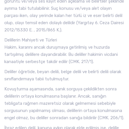
görüntü ve/veya ses kayıt eden açıklama ve belirtiler şeklinde
ayrıma tabi tutulabilinir. Suç konusu ve/veya alet olayın
parçası iken, olay yerinde kalan her türlü iz ve eser belirti delil
olup, olayı temsil eden dolaylı delildir (Yargıtay 6. Ceza Dairesi
2012/15330 E. , 2015/865 K.).
Delillerin Mahiyeti ve Türleri
Hakim, kararını ancak duruşmaya getirilmiş ve huzurda
tartışılmış delillere dayandırabilir. Bu deliller hakimin vicdani
kanaatiyle serbestçe takdir edilir (CMK. 217/1).
Deliller öğretide, beyan delili, belge delili ve belirti delili olarak
sınıflandırmaya tabii tutulmuştur.
Kovuşturma aşamasında, sanık sorguya çekildikten sonra
delillerin ortaya konulmasına başlanır. Ancak, sanığın
tebligata rağmen mazeretsiz olarak gelmemesi sebebiyle
sorgusunun yapılmamış olması, delillerin ortaya konulmasına
engel olmaz, bu deliller sonradan sanığa bildirilir (CMK. 206/1).
İbraz edilen delil, kanuna aykırı olarak elde edilmiş ise, delille