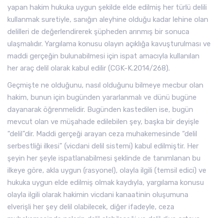
yapan hakim hukuka uygun şekilde elde edilmiş her türlü delili
kullanmak suretiyle, sanığın aleyhine olduğu kadar lehine olan
delilleri de değerlendirerek şüpheden arınmış bir sonuca
ulaşmalıdır. Yargılama konusu olayın açıklığa kavuşturulması ve
maddi gerçeğin bulunabilmesi için ispat amacıyla kullanılan
her araç delil olarak kabul edilir (CGK-K.2014/268).
Geçmişte ne olduğunu, nasıl olduğunu bilmeye mecbur olan
hakim, bunun için bugünden yararlanmalı ve dünü bugüne
dayanarak öğrenmelidir. Bugünden kastedilen ise, bugün
mevcut olan ve müşahade edilebilen şey, başka bir deyişle
“delil”dir. Maddi gerçeği arayan ceza muhakemesinde “delil
serbestliği ilkesi” (vicdani delil sistemi) kabul edilmiştir. Her
şeyin her şeyle ispatlanabilmesi şeklinde de tanımlanan bu
ilkeye göre, akla uygun (rasyonel), olayla ilgili (temsil edici) ve
hukuka uygun elde edilmiş olmak kaydıyla, yargılama konusu
olayla ilgili olarak hakimin vicdani kanaatinin oluşumuna
elverişli her şey delil olabilecek, diğer ifadeyle, ceza