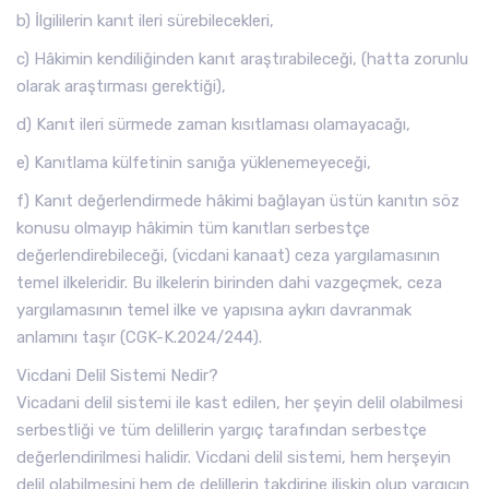
b) İlgililerin kanıt ileri sürebilecekleri,
c) Hâkimin kendiliğinden kanıt araştırabileceği, (hatta zorunlu
olarak araştırması gerektiği),
d) Kanıt ileri sürmede zaman kısıtlaması olamayacağı,
e) Kanıtlama külfetinin sanığa yüklenemeyeceği,
f) Kanıt değerlendirmede hâkimi bağlayan üstün kanıtın söz
konusu olmayıp hâkimin tüm kanıtları serbestçe
değerlendirebileceği, (vicdani kanaat) ceza yargılamasının
temel ilkeleridir. Bu ilkelerin birinden dahi vazgeçmek, ceza
yargılamasının temel ilke ve yapısına aykırı davranmak
anlamını taşır (CGK-K.2024/244).
Vicdani Delil Sistemi Nedir?
Vicadani delil sistemi ile kast edilen, her şeyin delil olabilmesi
serbestliği ve tüm delillerin yargıç tarafından serbestçe
değerlendirilmesi halidir. Vicdani delil sistemi, hem herşeyin
delil olabilmesini hem de delillerin takdirine ilişkin olup yargıcın