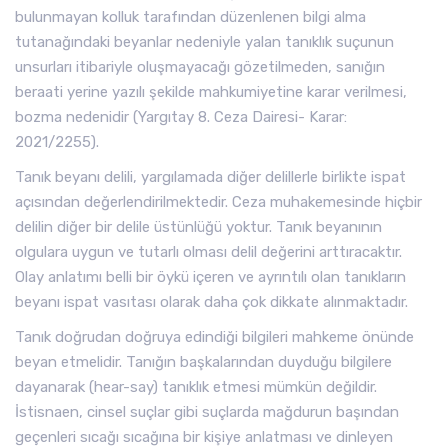
bulunmayan kolluk tarafından düzenlenen bilgi alma
tutanağındaki beyanlar nedeniyle yalan tanıklık suçunun
unsurları itibariyle oluşmayacağı gözetilmeden, sanığın
beraati yerine yazılı şekilde mahkumiyetine karar verilmesi,
bozma nedenidir (Yargıtay 8. Ceza Dairesi- Karar:
2021/2255).
Tanık beyanı delili, yargılamada diğer delillerle birlikte ispat
açısından değerlendirilmektedir. Ceza muhakemesinde hiçbir
delilin diğer bir delile üstünlüğü yoktur. Tanık beyanının
olgulara uygun ve tutarlı olması delil değerini arttıracaktır.
Olay anlatımı belli bir öykü içeren ve ayrıntılı olan tanıkların
beyanı ispat vasıtası olarak daha çok dikkate alınmaktadır.
Tanık doğrudan doğruya edindiği bilgileri mahkeme önünde
beyan etmelidir. Tanığın başkalarından duyduğu bilgilere
dayanarak (hear-say) tanıklık etmesi mümkün değildir.
İstisnaen, cinsel suçlar gibi suçlarda mağdurun başından
geçenleri sıcağı sıcağına bir kişiye anlatması ve dinleyen