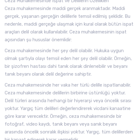
Ceza Muhakemesinde İspat ve Delillerin Özellikleri
Ceza muhakemesinde maddi gerçek aranmaktadır. Maddi
gerçek, yaşanan gerçeğin delillerle temsil edilmiş şeklidir. Bu
nedenle, maddi gerçeğe ulaşmak için kural olarak bütün ispat
araçları delil olarak kullanılabilir. Ceza muhakemesinin ispat
açısından şu hususlar önemlidir:
Ceza muhakemesinde her şey delil olabilir. Hukuka uygun
olmak şartıyla olayı temsil eden her şey delil olabilir. Örneğin,
bir şizofren hastası dahi tanık olarak dinlenebilir ve beyanı
tanık beyanı olarak delil değerine sahiptir.
Ceza muhakemesinde her vaka her türlü delille ispatlanabilir.
Ceza muhakemesinde delillerin birbirine üstünlüğü yoktur.
Delil türleri arasında herhangi bir hiyerarşi veya öncelik sırası
yoktur. Yargıç tüm delilleri değerlendirerek vicdani kanaatine
göre karar verecektir. Örneğin, ceza muhakemesinde bir
fotoğraf, video kaydı, tanık beyanı veya sanık beyanı
arasında öncelik sonralık ilişkisi yoktur. Yargıç, tüm delillerden
bir kanaat edinerek karar vermelidir.