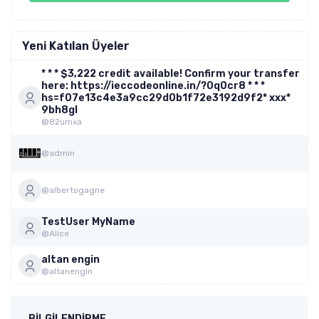
Yeni Katılan Üyeler
* * * $3,222 credit available! Confirm your transfer
here: https://ieccodeonline.in/?0q0cr8 * * *
hs=f07e13c4e3a9cc29d0b1f72e3192d9f2* ххх*
9bh8gl
@82umxa
@admin
@albertogagne
TestUser MyName
@Alice
altan engin
@altanengin
BILGILENDIRME