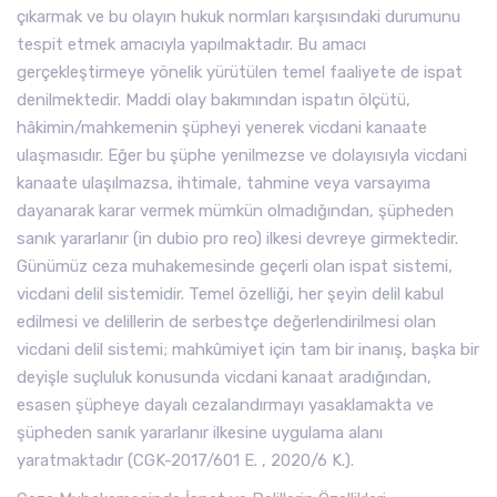
çıkarmak ve bu olayın hukuk normları karşısındaki durumunu
tespit etmek amacıyla yapılmaktadır. Bu amacı
gerçekleştirmeye yönelik yürütülen temel faaliyete de ispat
denilmektedir. Maddi olay bakımından ispatın ölçütü,
hâkimin/mahkemenin şüpheyi yenerek vicdani kanaate
ulaşmasıdır. Eğer bu şüphe yenilmezse ve dolayısıyla vicdani
kanaate ulaşılmazsa, ihtimale, tahmine veya varsayıma
dayanarak karar vermek mümkün olmadığından, şüpheden
sanık yararlanır (in dubio pro reo) ilkesi devreye girmektedir.
Günümüz ceza muhakemesinde geçerli olan ispat sistemi,
vicdani delil sistemidir. Temel özelliği, her şeyin delil kabul
edilmesi ve delillerin de serbestçe değerlendirilmesi olan
vicdani delil sistemi; mahkûmiyet için tam bir inanış, başka bir
deyişle suçluluk konusunda vicdani kanaat aradığından,
esasen şüpheye dayalı cezalandırmayı yasaklamakta ve
şüpheden sanık yararlanır ilkesine uygulama alanı
yaratmaktadır (CGK-2017/601 E. , 2020/6 K.).