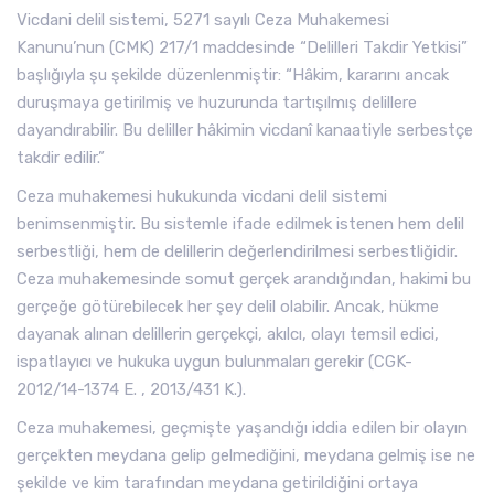
Vicdani delil sistemi, 5271 sayılı Ceza Muhakemesi
Kanunu’nun (CMK) 217/1 maddesinde “Delilleri Takdir Yetkisi”
başlığıyla şu şekilde düzenlenmiştir: “Hâkim, kararını ancak
duruşmaya getirilmiş ve huzurunda tartışılmış delillere
dayandırabilir. Bu deliller hâkimin vicdanî kanaatiyle serbestçe
takdir edilir.”
Ceza muhakemesi hukukunda vicdani delil sistemi
benimsenmiştir. Bu sistemle ifade edilmek istenen hem delil
serbestliği, hem de delillerin değerlendirilmesi serbestliğidir.
Ceza muhakemesinde somut gerçek arandığından, hakimi bu
gerçeğe götürebilecek her şey delil olabilir. Ancak, hükme
dayanak alınan delillerin gerçekçi, akılcı, olayı temsil edici,
ispatlayıcı ve hukuka uygun bulunmaları gerekir (CGK-
2012/14-1374 E. , 2013/431 K.).
Ceza muhakemesi, geçmişte yaşandığı iddia edilen bir olayın
gerçekten meydana gelip gelmediğini, meydana gelmiş ise ne
şekilde ve kim tarafından meydana getirildiğini ortaya