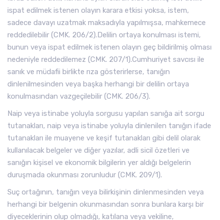
ispat edilmek istenen olayın karara etkisi yoksa, istem,
sadece davayı uzatmak maksadıyla yapılmışsa, mahkemece
reddedilebilir (CMK. 206/2).Delilin ortaya konulması istemi,
bunun veya ispat edilmek istenen olayın geç bildirilmiş olması
nedeniyle reddedilemez (CMK. 207/1).Cumhuriyet savcısı ile
sanık ve müdafii birlikte rıza gösterirlerse, tanığın
dinlenilmesinden veya başka herhangi bir delilin ortaya
konulmasından vazgeçilebilir (CMK. 206/3).
Naip veya istinabe yoluyla sorgusu yapılan sanığa ait sorgu
tutanakları, naip veya istinabe yoluyla dinlenilen tanığın ifade
tutanakları ile muayene ve keşif tutanakları gibi delil olarak
kullanılacak belgeler ve diğer yazılar, adli sicil özetleri ve
sanığın kişisel ve ekonomik bilgilerin yer aldığı belgelerin
duruşmada okunması zorunludur (CMK. 209/1).
Suç ortağının, tanığın veya bilirkişinin dinlenmesinden veya
herhangi bir belgenin okunmasından sonra bunlara karşı bir
diyeceklerinin olup olmadığı, katılana veya vekiline,