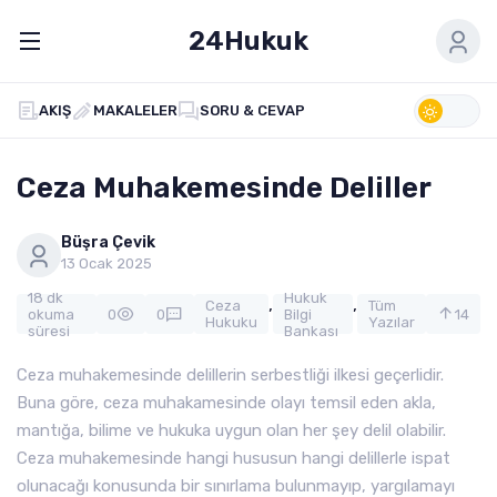
24Hukuk
AKIŞ
MAKALELER
SORU & CEVAP
Ceza Muhakemesinde Deliller
Büşra Çevik
13 Ocak 2025
18 dk
Hukuk
,
,
Ceza
Tüm
okuma
0
0
Bilgi
14
Hukuku
Yazılar
süresi
Bankası
Ceza muhakemesinde delillerin serbestliği ilkesi geçerlidir.
Buna göre, ceza muhakamesinde olayı temsil eden akla,
mantığa, bilime ve hukuka uygun olan her şey delil olabilir.
Ceza muhakemesinde hangi hususun hangi delillerle ispat
olunacağı konusunda bir sınırlama bulunmayıp, yargılamayı