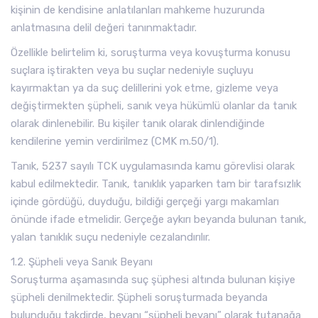
kişinin de kendisine anlatılanları mahkeme huzurunda
anlatmasına delil değeri tanınmaktadır.
Özellikle belirtelim ki, soruşturma veya kovuşturma konusu
suçlara iştirakten veya bu suçlar nedeniyle suçluyu
kayırmaktan ya da suç delillerini yok etme, gizleme veya
değiştirmekten şüpheli, sanık veya hükümlü olanlar da tanık
olarak dinlenebilir. Bu kişiler tanık olarak dinlendiğinde
kendilerine yemin verdirilmez (CMK m.50/1).
Tanık, 5237 sayılı TCK uygulamasında kamu görevlisi olarak
kabul edilmektedir. Tanık, tanıklık yaparken tam bir tarafsızlık
içinde gördüğü, duyduğu, bildiği gerçeği yargı makamları
önünde ifade etmelidir. Gerçeğe aykırı beyanda bulunan tanık,
yalan tanıklık suçu nedeniyle cezalandırılır.
1.2. Şüpheli veya Sanık Beyanı
Soruşturma aşamasında suç şüphesi altında bulunan kişiye
şüpheli denilmektedir. Şüpheli soruşturmada beyanda
bulunduğu takdirde, beyanı “şüpheli beyanı” olarak tutanağa