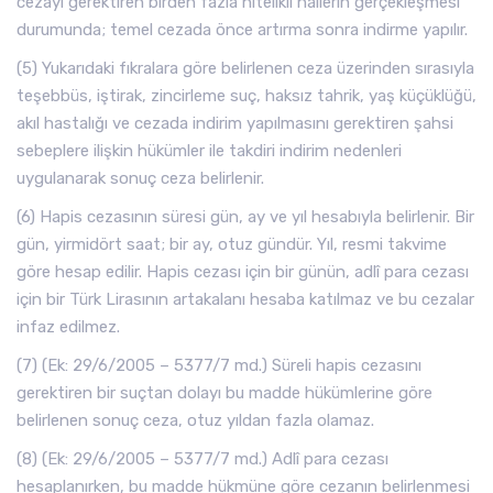
cezayı gerektiren birden fazla nitelikli hallerin gerçekleşmesi
durumunda; temel cezada önce artırma sonra indirme yapılır.
(5) Yukarıdaki fıkralara göre belirlenen ceza üzerinden sırasıyla
teşebbüs, iştirak, zincirleme suç, haksız tahrik, yaş küçüklüğü,
akıl hastalığı ve cezada indirim yapılmasını gerektiren şahsi
sebeplere ilişkin hükümler ile takdiri indirim nedenleri
uygulanarak sonuç ceza belirlenir.
(6) Hapis cezasının süresi gün, ay ve yıl hesabıyla belirlenir. Bir
gün, yirmidört saat; bir ay, otuz gündür. Yıl, resmi takvime
göre hesap edilir. Hapis cezası için bir günün, adlî para cezası
için bir Türk Lirasının artakalanı hesaba katılmaz ve bu cezalar
infaz edilmez.
(7) (Ek: 29/6/2005 – 5377/7 md.) Süreli hapis cezasını
gerektiren bir suçtan dolayı bu madde hükümlerine göre
belirlenen sonuç ceza, otuz yıldan fazla olamaz.
(8) (Ek: 29/6/2005 – 5377/7 md.) Adlî para cezası
hesaplanırken, bu madde hükmüne göre cezanın belirlenmesi