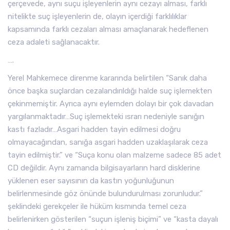
çerçevede, aynı suçu işleyenlerin aynı cezayı alması, farklı
nitelikte suç işleyenlerin de, olayın içerdiği farklılıklar
kapsamında farklı cezaları alması amaçlanarak hedeflenen
ceza adaleti sağlanacaktır.
….
Yerel Mahkemece direnme kararında belirtilen “Sanık daha
önce başka suçlardan cezalandırıldığı halde suç işlemekten
çekinmemiştir. Ayrıca aynı eylemden dolayı bir çok davadan
yargılanmaktadır…Suç işlemekteki ısrarı nedeniyle sanığın
kastı fazladır…Asgari hadden tayin edilmesi doğru
olmayacağından, sanığa asgari hadden uzaklaşılarak ceza
tayin edilmiştir.” ve “Suça konu olan malzeme sadece 85 adet
CD değildir. Aynı zamanda bilgisayarların hard disklerine
yüklenen eser sayısının da kastın yoğunluğunun
belirlenmesinde göz önünde bulundurulması zorunludur.”
şeklindeki gerekçeler ile hüküm kısmında temel ceza
belirlenirken gösterilen “suçun işleniş biçimi” ve “kasta dayalı