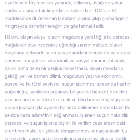
özelliklerini taşımasının yanında, hâkimin, aşağı ve yukarı
hadler arasında takdir yetkisini kullanırken TCK’nın 61.
maddesinde düzenlenen kuralların dışına çıkıp çıkmadığının
Yargıtayca denetleneceğini de göstermektedir.
Hâkim; olayın oluşu, olayın mağdurda yarattığı etki derecesi,
mağdurun olay nedeniyle uğradığı zararın miktarı, olayın
meydana gelişinde sanık veya sanıkların sergiledikleri ustalık
derecesi, mağdurun ekonomik ve sosyal durumu itibarıyla
zararı daha derin bir şekilde hissetmesi, olayın meydana
geldiği yer ve zaman dilimi, mağdurun yaşı ve ekonomik,
sosyal ve kültürel seviyesi; suçun işlenmesi sırasında kastın
yoğunluğu, sanıkların organize bir şekilde hareket etmeleri
gibi ana unsurları dikkate almak ve fiilin haksızlık içeriğiyle ve
dosya kapsamıyla uyumlu bir ceza belirlemek zorundadır. Bu
şekilde ceza adaletinin sağlanması, işlenen suçun haksızlık
derecesi ve suçun işleniş biçimi ile verilen ceza arasındaki
orantının makul bir şekilde dengelenmesi amaçlanacak, bu
çerçevede, aynı suçu işleyenlerin aynı cezayı alması, farklı