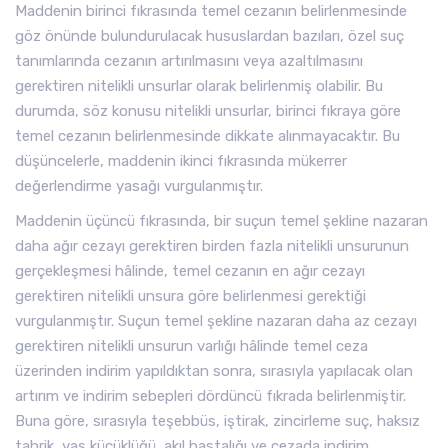
Maddenin birinci fıkrasında temel cezanın belirlenmesinde
göz önünde bulundurulacak hususlardan bazıları, özel suç
tanımlarında cezanın artırılmasını veya azaltılmasını
gerektiren nitelikli unsurlar olarak belirlenmiş olabilir. Bu
durumda, söz konusu nitelikli unsurlar, birinci fıkraya göre
temel cezanın belirlenmesinde dikkate alınmayacaktır. Bu
düşüncelerle, maddenin ikinci fıkrasında mükerrer
değerlendirme yasağı vurgulanmıştır.
Maddenin üçüncü fıkrasında, bir suçun temel şekline nazaran
daha ağır cezayı gerektiren birden fazla nitelikli unsurunun
gerçekleşmesi hâlinde, temel cezanın en ağır cezayı
gerektiren nitelikli unsura göre belirlenmesi gerektiği
vurgulanmıştır. Suçun temel şekline nazaran daha az cezayı
gerektiren nitelikli unsurun varlığı hâlinde temel ceza
üzerinden indirim yapıldıktan sonra, sırasıyla yapılacak olan
artırım ve indirim sebepleri dördüncü fıkrada belirlenmiştir.
Buna göre, sırasıyla teşebbüs, iştirak, zincirleme suç, haksız
tahrik, yaş küçüklüğü, akıl hastalığı ve cezada indirim