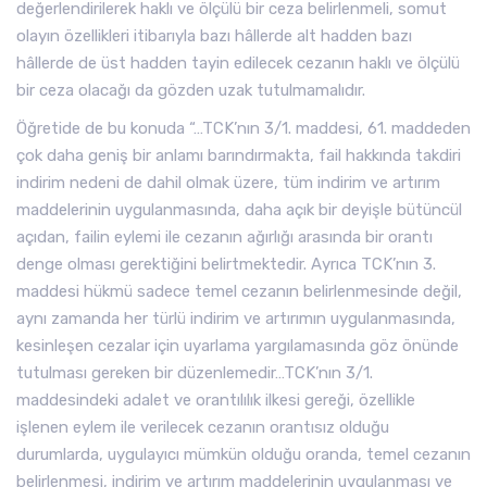
değerlendirilerek haklı ve ölçülü bir ceza belirlenmeli, somut
olayın özellikleri itibarıyla bazı hâllerde alt hadden bazı
hâllerde de üst hadden tayin edilecek cezanın haklı ve ölçülü
bir ceza olacağı da gözden uzak tutulmamalıdır.
Öğretide de bu konuda “…TCK’nın 3/1. maddesi, 61. maddeden
çok daha geniş bir anlamı barındırmakta, fail hakkında takdiri
indirim nedeni de dahil olmak üzere, tüm indirim ve artırım
maddelerinin uygulanmasında, daha açık bir deyişle bütüncül
açıdan, failin eylemi ile cezanın ağırlığı arasında bir orantı
denge olması gerektiğini belirtmektedir. Ayrıca TCK’nın 3.
maddesi hükmü sadece temel cezanın belirlenmesinde değil,
aynı zamanda her türlü indirim ve artırımın uygulanmasında,
kesinleşen cezalar için uyarlama yargılamasında göz önünde
tutulması gereken bir düzenlemedir…TCK’nın 3/1.
maddesindeki adalet ve orantılılık ilkesi gereği, özellikle
işlenen eylem ile verilecek cezanın orantısız olduğu
durumlarda, uygulayıcı mümkün olduğu oranda, temel cezanın
belirlenmesi, indirim ve artırım maddelerinin uygulanması ve