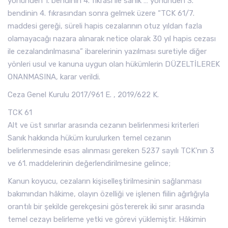
yönünden 1. bendinin 4. fıkrası ile sanık … yönünden 3.
bendinin 4. fıkrasından sonra gelmek üzere “TCK 61/7.
maddesi gereği, süreli hapis cezalarının otuz yıldan fazla
olamayacağı nazara alınarak netice olarak 30 yıl hapis cezası
ile cezalandırılmasına” ibarelerinin yazılması suretiyle diğer
yönleri usul ve kanuna uygun olan hükümlerin DÜZELTİLEREK
ONANMASINA, karar verildi.
Ceza Genel Kurulu 2017/961 E. , 2019/622 K.
TCK 61
Alt ve üst sınırlar arasında cezanın belirlenmesi kriterleri
Sanık hakkında hüküm kurulurken temel cezanın
belirlenmesinde esas alınması gereken 5237 sayılı TCK’nın 3
ve 61. maddelerinin değerlendirilmesine gelince;
Kanun koyucu, cezaların kişiselleştirilmesinin sağlanması
bakımından hâkime, olayın özelliği ve işlenen fiilin ağırlığıyla
orantılı bir şekilde gerekçesini göstererek iki sınır arasında
temel cezayı belirleme yetki ve görevi yüklemiştir. Hâkimin