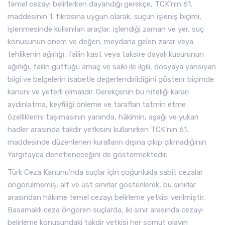
temel cezayı belirlerken dayandığı gerekçe, TCK’nın 61.
maddesinin 1. fıkrasına uygun olarak, suçun işleniş biçimi,
işlenmesinde kullanılan araçlar, işlendiği zaman ve yer, suç
konusunun önem ve değeri, meydana gelen zarar veya
tehlikenin ağırlığı, failin kast veya taksire dayalı kusurunun
ağırlığı, failin güttüğü amaç ve saiki ile ilgili, dosyaya yansıyan
bilgi ve belgelerin isabetle değerlendirildiğini gösterir biçimde
kanuni ve yeterli olmalıdır. Gerekçenin bu niteliği kararı
aydınlatma, keyfiliği önleme ve tarafları tatmin etme
özelliklerini taşımasının yanında, hâkimin, aşağı ve yukarı
hadler arasında takdir yetkisini kullanırken TCK’nın 61.
maddesinde düzenlenen kuralların dışına çıkıp çıkmadığının
Yargıtayca denetleneceğini de göstermektedir.
Türk Ceza Kanunu’nda suçlar için çoğunlukla sabit cezalar
öngörülmemiş, alt ve üst sınırlar gösterilerek, bu sınırlar
arasından hâkime temel cezayı belirleme yetkisi verilmiştir.
Basamaklı ceza öngören suçlarda, iki sınır arasında cezayı
belirleme konusundaki takdir yetkisi her somut olayın