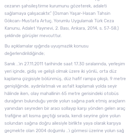
cezanın şahsileştirme kurumunu gözeterek, adaleti
sağlamaya çalışacaktır.” (Osman Yaşar-Hasan Tahsin
Gökcan-Mustafa Artuç, Yorumlu Uygulamalı Türk Ceza
Kanunu, Adalet Yayınevi, 2. Bası, Ankara, 2014, s. 57-58.)
şeklinde görüşler mevcuttur.
Bu açıklamalar ışığında uyuşmazlık konusu
değerlendirildiğinde;
Sanık …’ın 27.11.2011 tarihinde saat 17.30 sıralarında, yerleşim
yeri içinde, gidiş ve gelişli olmak üzere iki yönlü, orta düz
kaplama çizgisiyle bölünmüş, düz hafif rampa çıkışlı, 9 metre
genişliğinde, aydınlatmalı ve asfalt kaplamalı yolda seyir
hâlinde iken, olay mahallinin 65 metre gerisindeki otobüs
durağının bulunduğu yerde yolun sağına park etmiş araçların
yanından seyreden bir aracı sollayıp karşı yönden gelen araç
trafiğine ait kısma geçtiği sırada, kendi seyrine göre yolun
solundan sağına doğru ailesiyle birlikte yaya olarak karşıya
geçmekte olan 2004 doğumlu …’ı görmesi üzerine yolun sağ