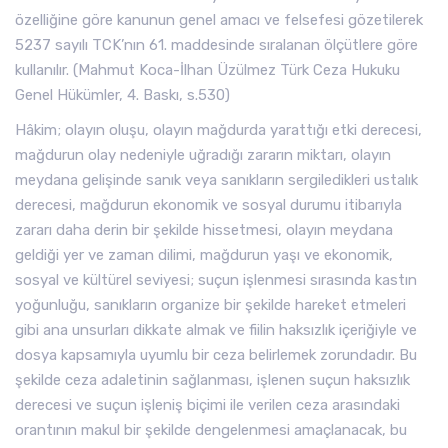
özelliğine göre kanunun genel amacı ve felsefesi gözetilerek
5237 sayılı TCK’nın 61. maddesinde sıralanan ölçütlere göre
kullanılır. (Mahmut Koca-İlhan Üzülmez Türk Ceza Hukuku
Genel Hükümler, 4. Baskı, s.530)
Hâkim; olayın oluşu, olayın mağdurda yarattığı etki derecesi,
mağdurun olay nedeniyle uğradığı zararın miktarı, olayın
meydana gelişinde sanık veya sanıkların sergiledikleri ustalık
derecesi, mağdurun ekonomik ve sosyal durumu itibarıyla
zararı daha derin bir şekilde hissetmesi, olayın meydana
geldiği yer ve zaman dilimi, mağdurun yaşı ve ekonomik,
sosyal ve kültürel seviyesi; suçun işlenmesi sırasında kastın
yoğunluğu, sanıkların organize bir şekilde hareket etmeleri
gibi ana unsurları dikkate almak ve fiilin haksızlık içeriğiyle ve
dosya kapsamıyla uyumlu bir ceza belirlemek zorundadır. Bu
şekilde ceza adaletinin sağlanması, işlenen suçun haksızlık
derecesi ve suçun işleniş biçimi ile verilen ceza arasındaki
orantının makul bir şekilde dengelenmesi amaçlanacak, bu