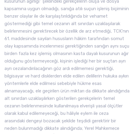
kusurunun ağırlığı” şeklindeki gerekçelerin oluşa ve dosya
kapsamına uygun olmadığı, sanığa atılı suçun işleniş biçiminin
benzer olaylar ile de karşılaştırıldığında bir vehamet
göstermediği gibi temel cezanın alt sınırdan uzaklaşılarak
belirlenmesini gerektirecek bir özellik de arz etmediği, TCK’nın
61. maddesinde sayılan hususların hâkim tarafından somut
olay kapsamında incelenmesi gerektiğinden sanığın aynı suçu
birden fazla kez işlemiş olmasının kasta dayalı kusurunun ağır
olduğunu göstermeyeceği, kişinin işlediği her bir suçtan ayrı
ayrı cezalandırılacağının göz ardı edilmemesi gerektiği,
bilgisayar ve hard disklerden elde edilen delillerin hukuka aykırı
yöntemlerle elde edilmesi sebebiyle hükme esas
alınamayacağı, ele geçirilen ürün miktarı da dikkate alındığında
alt sınırdan uzaklaşılırken gösterilen gerekçelerin temel
cezanın belirlenmesinde kullanılmaya elverişli yasal ölçütler
olarak kabul edilemeyeceği, bu hâliyle eylem ile ceza
arasındaki dengeyi bozacak şekilde teşdidi gerektirir bir
neden bulunmadığı dikkate alındığında; Yerel Mahkemece