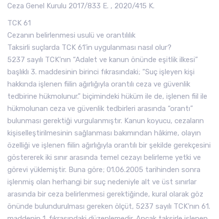
Ceza Genel Kurulu 2017/833 E. , 2020/415 K.
TCK 61
Cezanın belirlenmesi usulü ve orantılılık
Taksirli suçlarda TCK 61’in uygulanması nasıl olur?
5237 sayılı TCK’nın “Adalet ve kanun önünde eşitlik ilkesi”
başlıklı 3. maddesinin birinci fıkrasındaki; “Suç işleyen kişi
hakkında işlenen fiilin ağırlığıyla orantılı ceza ve güvenlik
tedbirine hükmolunur.” biçimindeki hüküm ile de, işlenen fiil ile
hükmolunan ceza ve güvenlik tedbirleri arasında “orantı”
bulunması gerektiği vurgulanmıştır. Kanun koyucu, cezaların
kişiselleştirilmesinin sağlanması bakımından hâkime, olayın
özelliği ve işlenen fiilin ağırlığıyla orantılı bir şekilde gerekçesini
göstererek iki sınır arasında temel cezayı belirleme yetki ve
görevi yüklemiştir. Buna göre; 01.06.2005 tarihinden sonra
işlenmiş olan herhangi bir suç nedeniyle alt ve üst sınırlar
arasında bir ceza belirlenmesi gerektiğinde, kural olarak göz
önünde bulundurulması gereken ölçüt, 5237 sayılı TCK’nın 61.
maddenin 1. fıkrasındaki düzenlemedir. Ancak taksirle işlenen