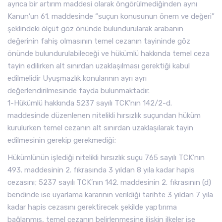
ayrıca bir artırım maddesi olarak öngörülmediğinden aynı
Kanun’un 61. maddesinde “suçun konusunun önem ve değeri”
şeklindeki ölçüt göz önünde bulundurularak arabanın
değerinin fahiş olmasının temel cezanın tayininde göz
önünde bulundurulabileceği ve hükümlü hakkında temel ceza
tayin edilirken alt sınırdan uzaklaşılması gerektiği kabul
edilmelidir Uyuşmazlık konularının ayrı ayrı
değerlendirilmesinde fayda bulunmaktadır.
1-Hükümlü hakkında 5237 sayılı TCK’nın 142/2-d.
maddesinde düzenlenen nitelikli hırsızlık suçundan hüküm
kurulurken temel cezanın alt sınırdan uzaklaşılarak tayin
edilmesinin gerekip gerekmediği;
Hükümlünün işlediği nitelikli hırsızlık suçu 765 sayılı TCK’nın
493. maddesinin 2. fıkrasında 3 yıldan 8 yıla kadar hapis
cezasını; 5237 sayılı TCK’nın 142. maddesinin 2. fıkrasının (d)
bendinde ise uyarlama kararının verildiği tarihte 3 yıldan 7 yıla
kadar hapis cezasını gerektirecek şekilde yaptırıma
bağlanmış, temel cezanın belirlenmesine ilişkin ilkeler ise