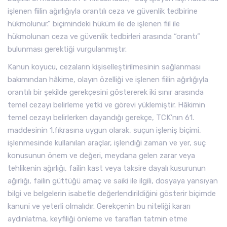
işlenen fiilin ağırlığıyla orantılı ceza ve güvenlik tedbirine
hükmolunur.” biçimindeki hüküm ile de işlenen fiil ile
hükmolunan ceza ve güvenlik tedbirleri arasında “orantı”
bulunması gerektiği vurgulanmıştır.
Kanun koyucu, cezaların kişiselleştirilmesinin sağlanması
bakımından hâkime, olayın özelliği ve işlenen fiilin ağırlığıyla
orantılı bir şekilde gerekçesini göstererek iki sınır arasında
temel cezayı belirleme yetki ve görevi yüklemiştir. Hâkimin
temel cezayı belirlerken dayandığı gerekçe, TCK’nın 61.
maddesinin 1.fıkrasına uygun olarak, suçun işleniş biçimi,
işlenmesinde kullanılan araçlar, işlendiği zaman ve yer, suç
konusunun önem ve değeri, meydana gelen zarar veya
tehlikenin ağırlığı, failin kast veya taksire dayalı kusurunun
ağırlığı, failin güttüğü amaç ve saiki ile ilgili, dosyaya yansıyan
bilgi ve belgelerin isabetle değerlendirildiğini gösterir biçimde
kanuni ve yeterli olmalıdır. Gerekçenin bu niteliği kararı
aydınlatma, keyfiliği önleme ve tarafları tatmin etme