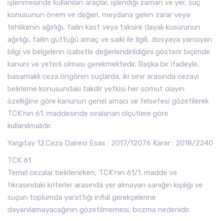
işlenmesinde kullanılan araçlar, işlendiği zaman ve yer, suç
konusunun önem ve değeri, meydana gelen zarar veya
tehlikenin ağırlığı, failin kast veya taksire dayalı kusurunun
ağırlığı, failin güttüğü amaç ve saiki ile ilgili, dosyaya yansıyan
bilgi ve belgelerin isabetle değerlendirildiğini gösterir biçimde
kanuni ve yeterli olması gerekmektedir. Başka bir ifadeyle,
basamaklı ceza öngören suçlarda, iki sınır arasında cezayı
belirleme konusundaki takdir yetkisi her somut olayın
özelliğine göre kanunun genel amacı ve felsefesi gözetilerek
TCK’nın 61. maddesinde sıralanan ölçütlere göre
kullanılmalıdır.
Yargıtay 12.Ceza Dairesi Esas : 2017/12076 Karar : 2018/2240
TCK 61
Temel cezalar belirlenirken, TCK’nın 61/1. madde ve
fıkrasındaki kriterler arasında yer almayan sanığın kişiliği ve
suçun toplumda yarattığı infial gerekçelerine
dayanılamayacağının gözetilmemesi, bozma nedenidir.