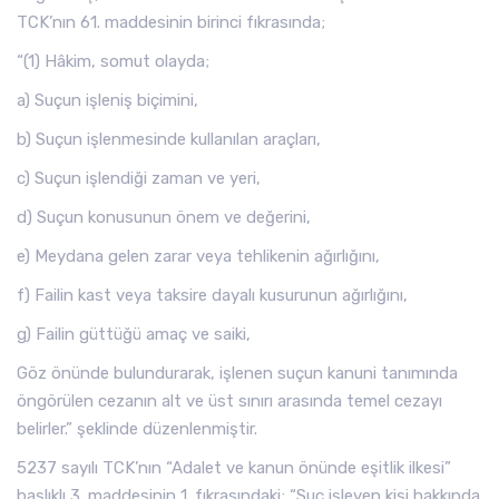
TCK’nın 61. maddesinin birinci fıkrasında;
“(1) Hâkim, somut olayda;
a) Suçun işleniş biçimini,
b) Suçun işlenmesinde kullanılan araçları,
c) Suçun işlendiği zaman ve yeri,
d) Suçun konusunun önem ve değerini,
e) Meydana gelen zarar veya tehlikenin ağırlığını,
f) Failin kast veya taksire dayalı kusurunun ağırlığını,
g) Failin güttüğü amaç ve saiki,
Göz önünde bulundurarak, işlenen suçun kanuni tanımında
öngörülen cezanın alt ve üst sınırı arasında temel cezayı
belirler.” şeklinde düzenlenmiştir.
5237 sayılı TCK’nın “Adalet ve kanun önünde eşitlik ilkesi”
başlıklı 3. maddesinin 1. fıkrasındaki; “Suç işleyen kişi hakkında