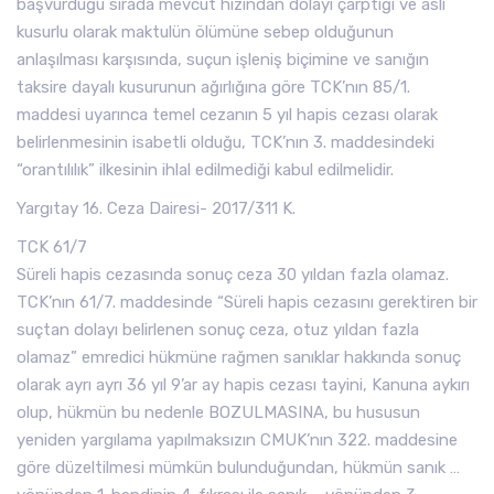
başvurduğu sırada mevcut hızından dolayı çarptığı ve asli
kusurlu olarak maktulün ölümüne sebep olduğunun
anlaşılması karşısında, suçun işleniş biçimine ve sanığın
taksire dayalı kusurunun ağırlığına göre TCK’nın 85/1.
maddesi uyarınca temel cezanın 5 yıl hapis cezası olarak
belirlenmesinin isabetli olduğu, TCK’nın 3. maddesindeki
“orantılılık” ilkesinin ihlal edilmediği kabul edilmelidir.
Yargıtay 16. Ceza Dairesi- 2017/311 K.
TCK 61/7
Süreli hapis cezasında sonuç ceza 30 yıldan fazla olamaz.
TCK’nın 61/7. maddesinde “Süreli hapis cezasını gerektiren bir
suçtan dolayı belirlenen sonuç ceza, otuz yıldan fazla
olamaz” emredici hükmüne rağmen sanıklar hakkında sonuç
olarak ayrı ayrı 36 yıl 9’ar ay hapis cezası tayini, Kanuna aykırı
olup, hükmün bu nedenle BOZULMASINA, bu hususun
yeniden yargılama yapılmaksızın CMUK’nın 322. maddesine
göre düzeltilmesi mümkün bulunduğundan, hükmün sanık …