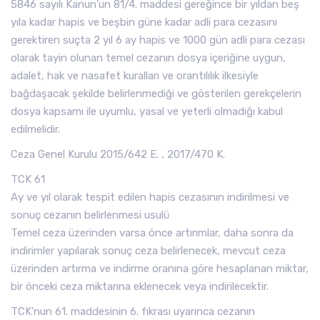
5846 sayılı Kanun’un 81/4. maddesi gereğince bir yıldan beş
yıla kadar hapis ve beşbin güne kadar adli para cezasını
gerektiren suçta 2 yıl 6 ay hapis ve 1000 gün adli para cezası
olarak tayin olunan temel cezanın dosya içeriğine uygun,
adalet, hak ve nasafet kuralları ve orantılılık ilkesiyle
bağdaşacak şekilde belirlenmediği ve gösterilen gerekçelerin
dosya kapsamı ile uyumlu, yasal ve yeterli olmadığı kabul
edilmelidir.
Ceza Genel Kurulu 2015/642 E. , 2017/470 K.
TCK 61
Ay ve yıl olarak tespit edilen hapis cezasının indirilmesi ve
sonuç cezanın belirlenmesi usulü
Temel ceza üzerinden varsa önce artırımlar, daha sonra da
indirimler yapılarak sonuç ceza belirlenecek, mevcut ceza
üzerinden artırma ve indirme oranına göre hesaplanan miktar,
bir önceki ceza miktarına eklenecek veya indirilecektir.
TCK’nun 61. maddesinin 6. fıkrası uyarınca cezanın