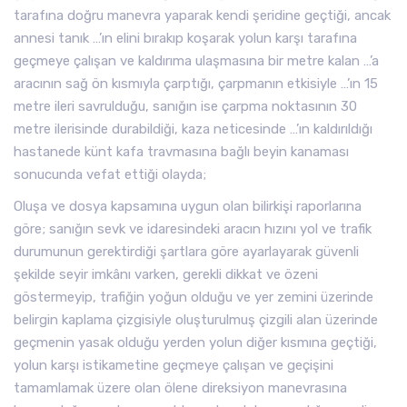
tarafına doğru manevra yaparak kendi şeridine geçtiği, ancak
annesi tanık …’ın elini bırakıp koşarak yolun karşı tarafına
geçmeye çalışan ve kaldırıma ulaşmasına bir metre kalan …’a
aracının sağ ön kısmıyla çarptığı, çarpmanın etkisiyle …’ın 15
metre ileri savrulduğu, sanığın ise çarpma noktasının 30
metre ilerisinde durabildiği, kaza neticesinde …’ın kaldırıldığı
hastanede künt kafa travmasına bağlı beyin kanaması
sonucunda vefat ettiği olayda;
Oluşa ve dosya kapsamına uygun olan bilirkişi raporlarına
göre; sanığın sevk ve idaresindeki aracın hızını yol ve trafik
durumunun gerektirdiği şartlara göre ayarlayarak güvenli
şekilde seyir imkânı varken, gerekli dikkat ve özeni
göstermeyip, trafiğin yoğun olduğu ve yer zemini üzerinde
belirgin kaplama çizgisiyle oluşturulmuş çizgili alan üzerinde
geçmenin yasak olduğu yerden yolun diğer kısmına geçtiği,
yolun karşı istikametine geçmeye çalışan ve geçişini
tamamlamak üzere olan ölene direksiyon manevrasına