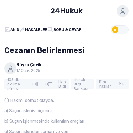
24Hukuk
AKIŞ
MAKALELER
SORU & CEVAP
Cezanın Belirlenmesi
Büşra Çevik
17 Ocak 2025
105 dk
Hukuk
,
,
Hap
Tüm
okuma
0
0
Bilgi
16
Bilgi
Yazılar
süresi
Bankası
(1) Hakim, somut olayda;
a) Suçun işleniş biçimini,
b) Suçun işlenmesinde kullanılan araçları,
c) Suçun işlendiği zaman ve yeri,