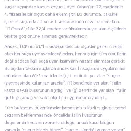
suçlar açısından kanun koyucu, aynı Kanun’un 22. maddenin
4. fıkrası ile bir ölçüt daha eklemiştir. Bu durumda, taksirle
işlenen suçlarda alt ve üst sınır arasında ceza belirlenirken,
TCK’nın 61/1 ile 22/4. madde ve fıkralarında yer alan ölçütlerin
birlikte göz önüne alınması gerekmektedir.
Ancak, TCK’nın 61/1. maddesindeki bu ölçütler genel nitelikli
olup her suça uymayabileceğinden, her suç için tüm ölçütlerin
değil sadece ilgili suça uyan kısımların nazara alınması gerekir.
Bu açıdan taksirli suçlarda ancak kasıtlı suçlarda uygulanması
mümkün olan 61/1. maddenin (b) bendinde yer alan “suçun
işlenmesinde kullanılan araçlar”, (f) bendinde yer alan “failin
kasta dayalı kusurunun ağırlığı” ve (g) bendinde yer alan “failin
güttüğü amaç ve saik” ölçütleri uygulanamayacaktır.
Tüm bu kanuni düzenlemeler karşısında taksirli suçlarda temel
cezanın belirlenmesinde öncelikle failin kusurunun
değerlendirilmesinin zorunlu olduğu, ancak kusurluluğun
yanında “suçun işleniş biçimi”, “suçun işlendiği zaman ve yer”,