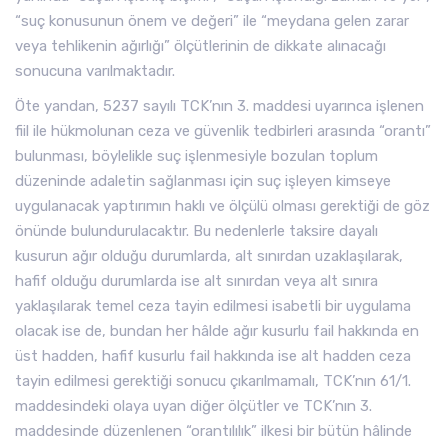
“suç konusunun önem ve değeri” ile “meydana gelen zarar
veya tehlikenin ağırlığı” ölçütlerinin de dikkate alınacağı
sonucuna varılmaktadır.
Öte yandan, 5237 sayılı TCK’nın 3. maddesi uyarınca işlenen
fiil ile hükmolunan ceza ve güvenlik tedbirleri arasında “orantı”
bulunması, böylelikle suç işlenmesiyle bozulan toplum
düzeninde adaletin sağlanması için suç işleyen kimseye
uygulanacak yaptırımın haklı ve ölçülü olması gerektiği de göz
önünde bulundurulacaktır. Bu nedenlerle taksire dayalı
kusurun ağır olduğu durumlarda, alt sınırdan uzaklaşılarak,
hafif olduğu durumlarda ise alt sınırdan veya alt sınıra
yaklaşılarak temel ceza tayin edilmesi isabetli bir uygulama
olacak ise de, bundan her hâlde ağır kusurlu fail hakkında en
üst hadden, hafif kusurlu fail hakkında ise alt hadden ceza
tayin edilmesi gerektiği sonucu çıkarılmamalı, TCK’nın 61/1.
maddesindeki olaya uyan diğer ölçütler ve TCK’nın 3.
maddesinde düzenlenen “orantılılık” ilkesi bir bütün hâlinde