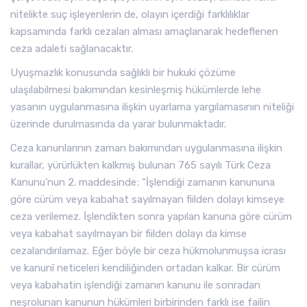
nitelikte suç işleyenlerin de, olayın içerdiği farklılıklar
kapsamında farklı cezaları alması amaçlanarak hedeflenen
ceza adaleti sağlanacaktır.
Uyuşmazlık konusunda sağlıklı bir hukuki çözüme
ulaşılabilmesi bakımından kesinleşmiş hükümlerde lehe
yasanın uygulanmasına ilişkin uyarlama yargılamasının niteliği
üzerinde durulmasında da yarar bulunmaktadır.
Ceza kanunlarının zaman bakımından uygulanmasına ilişkin
kurallar, yürürlükten kalkmış bulunan 765 sayılı Türk Ceza
Kanunu’nun 2. maddesinde; “İşlendiği zamanın kanununa
göre cürüm veya kabahat sayılmayan fiilden dolayı kimseye
ceza verilemez. İşlendikten sonra yapılan kanuna göre cürüm
veya kabahat sayılmayan bir fiilden dolayı da kimse
cezalandırılamaz. Eğer böyle bir ceza hükmolunmuşsa icrası
ve kanunî neticeleri kendiliğinden ortadan kalkar. Bir cürüm
veya kabahatin işlendiği zamanın kanunu ile sonradan
neşrolunan kanunun hükümleri birbirinden farklı ise failin