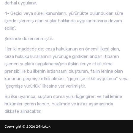
derhal uygulanır.
4- Geçici veya süreli kanunların, yürürlükte bulundukları süre
içinde işlenmiş olan suçlar hakkında uygulanmasına devam
edilir.”,
Şeklinde düzenlenmiştir.
Her iki maddede de; ceza hukukunun en önemli ilkesi olan,
ceza hukuku kurallarının yürürlüğe girdikleri andan itibaren
işlenen suçlara uygulanacağına ilişkin ileriye etkili olma
prensibi ile bu ilkenin istisnasını oluşturan, failin lehine olan
kanunun geçmişe etkili olması, “geçmişe etkili uygulama” veya
“geçmişe yürürlük” ilkesine yer verilmiştir.
Bu ilke uyarınca, suçtan sonra yürürlüğe giren ve fail lehine
hükümler içeren kanun, hükümde ve infaz aşamasında
dikkate alınacaktır.
Gerek öğretide gerekse yargısal kararlarda; “Adli para cezasını
Copyright © 2026 24Hukuk
öngören kanunun, hapis cezasını kabul eden kanuna göre”,