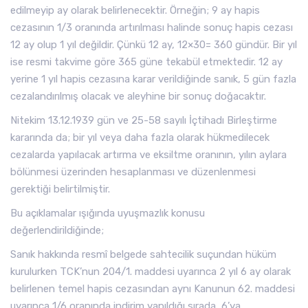
edilmeyip ay olarak belirlenecektir. Örneğin; 9 ay hapis
cezasının 1/3 oranında artırılması halinde sonuç hapis cezası
12 ay olup 1 yıl değildir. Çünkü 12 ay, 12×30= 360 gündür. Bir yıl
ise resmi takvime göre 365 güne tekabül etmektedir. 12 ay
yerine 1 yıl hapis cezasına karar verildiğinde sanık, 5 gün fazla
cezalandırılmış olacak ve aleyhine bir sonuç doğacaktır.
Nitekim 13.12.1939 gün ve 25-58 sayılı İçtihadı Birleştirme
kararında da; bir yıl veya daha fazla olarak hükmedilecek
cezalarda yapılacak artırma ve eksiltme oranının, yılın aylara
bölünmesi üzerinden hesaplanması ve düzenlenmesi
gerektiği belirtilmiştir.
Bu açıklamalar ışığında uyuşmazlık konusu
değerlendirildiğinde;
Sanık hakkında resmî belgede sahtecilik suçundan hüküm
kurulurken TCK’nun 204/1. maddesi uyarınca 2 yıl 6 ay olarak
belirlenen temel hapis cezasından aynı Kanunun 62. maddesi
uyarınca 1/6 oranında indirim yapıldığı sırada, 6’ya