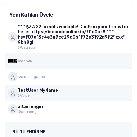
Yeni Katılan Üyeler
* * * $3,222 credit available! Confirm your transfer
here: https://ieccodeonline.in/?0q0cr8 * * *
hs=f07e13c4e3a9cc29d0b1f72e3192d9f2* ххх*
9bh8gl
@82umxa
@admin
@albertogagne
TestUser MyName
@Alice
altan engin
@altanengin
BILGILENDIRME