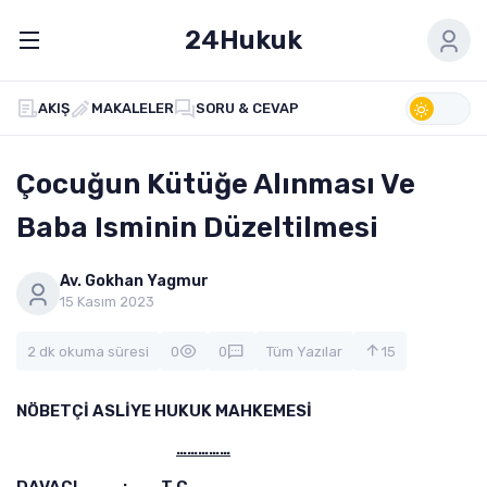
24Hukuk
AKIŞ
MAKALELER
SORU & CEVAP
Çocuğun Kütüğe Alınması Ve
Baba Isminin Düzeltilmesi
Av. Gokhan Yagmur
15 Kasım 2023
2 dk okuma süresi
0
0
Tüm Yazılar
15
NÖBETÇİ ASLİYE HUKUK MAHKEMESİ
……………