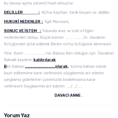
bu davayı açma zarureti hasıl olmuştur.
DELİLLER :
Nüfus kayıtları, tanık beyanı vs. deliller.
HUKUKİ NEDENLER :
İlgili Mevzuat
.
SONUÇ VE İSTEM :
Yukarıda araz ve izah ettiğim
nedenlerden dolayı, Küçük kızımın …………………..’in davalının
Kütüğünden iptal edilerek Benim nüfus kütüğüme alınmasını
Yine Kızım ……………………..’nin Babası Ben olduğun için Davalının
Babalık kaydının
kaldırılarak
B
en babası
…………………………….olarak,
kızıma babası olarak
kayıt edilmesine karar verilmesini saygılarımla arz ederim.
yargılama giderlerinin üzerimizde bırakılmasına karar
verilmesini Saygılarımla arz ederim …../…./……
DAVACI ANNE
….
Yorum Yaz