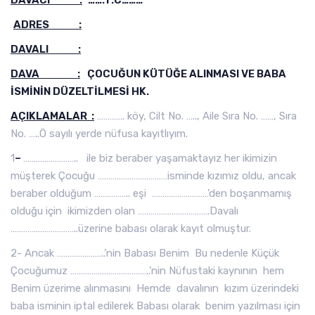
DAVACI :
…….T.C………
ADRES :
DAVALI :
DAVA :
ÇOCUĞUN KÜTÜĞE ALINMASI VE BABA
İSMİNİN DÜZELTİLMESİ HK.
AÇIKLAMALAR :
…………. köy, Cilt No. ….., Aile Sıra No. ……, Sıra
No. …..Ö sayılı yerde nüfusa kayıtlıyım.
1
–
…………………….. ile biz beraber yaşamaktayız her ikimizin
müşterek Çocuğu ……………………………isminde kızımız oldu, ancak
beraber olduğum …………….. eşi ………………………’den boşanmamış
olduğu için ikimizden olan …………………………….Davalı
…………………………..üzerine babası olarak kayıt olmuştur.
2- Ancak …………………..’nin Babası Benim Bu nedenle Küçük
Çocuğumuz ………………………………..’nin Nüfustaki kaynının hem
Benim üzerime alınmasını Hemde davalının kızım üzerindeki
baba isminin iptal edilerek Babası olarak benim yazılması için