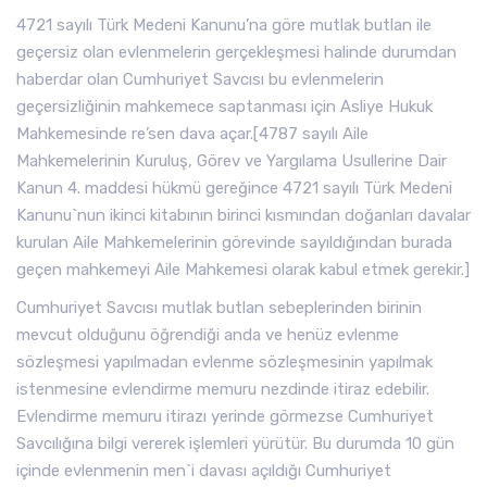
4721 sayılı Türk Medeni Kanunu’na göre mutlak butlan ile
geçersiz olan evlenmelerin gerçekleşmesi halinde durumdan
haberdar olan Cumhuriyet Savcısı bu evlenmelerin
geçersizliğinin mahkemece saptanması için Asliye Hukuk
Mahkemesinde re’sen dava açar.[4787 sayılı Aile
Mahkemelerinin Kuruluş, Görev ve Yargılama Usullerine Dair
Kanun 4. maddesi hükmü gereğince 4721 sayılı Türk Medeni
Kanunu`nun ikinci kitabının birinci kısmından doğanları davalar
kurulan Aile Mahkemelerinin görevinde sayıldığından burada
geçen mahkemeyi Aile Mahkemesi olarak kabul etmek gerekir.]
Cumhuriyet Savcısı mutlak butlan sebeplerinden birinin
mevcut olduğunu öğrendiği anda ve henüz evlenme
sözleşmesi yapılmadan evlenme sözleşmesinin yapılmak
istenmesine evlendirme memuru nezdinde itiraz edebilir.
Evlendirme memuru itirazı yerinde görmezse Cumhuriyet
Savcılığına bilgi vererek işlemleri yürütür. Bu durumda 10 gün
içinde evlenmenin men`i davası açıldığı Cumhuriyet