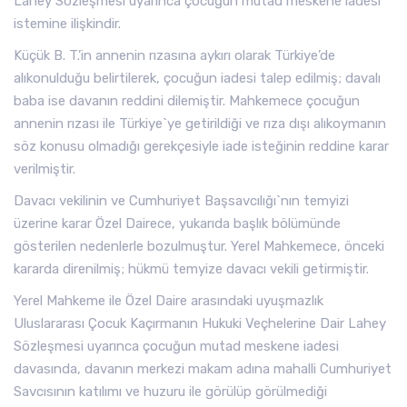
Lahey Sözleşmesi uyarınca çocuğun mutad meskene iadesi
istemine ilişkindir.
Küçük B. T.’in annenin rızasına aykırı olarak Türkiye’de
alıkonulduğu belirtilerek, çocuğun iadesi talep edilmiş; davalı
baba ise davanın reddini dilemiştir. Mahkemece çocuğun
annenin rızası ile Türkiye`ye getirildiği ve rıza dışı alıkoymanın
söz konusu olmadığı gerekçesiyle iade isteğinin reddine karar
verilmiştir.
Davacı vekilinin ve Cumhuriyet Başsavcılığı`nın temyizi
üzerine karar Özel Dairece, yukarıda başlık bölümünde
gösterilen nedenlerle bozulmuştur. Yerel Mahkemece, önceki
kararda direnilmiş; hükmü temyize davacı vekili getirmiştir.
Yerel Mahkeme ile Özel Daire arasındaki uyuşmazlık
Uluslararası Çocuk Kaçırmanın Hukuki Veçhelerine Dair Lahey
Sözleşmesi uyarınca çocuğun mutad meskene iadesi
davasında, davanın merkezi makam adına mahalli Cumhuriyet
Savcısının katılımı ve huzuru ile görülüp görülmediği