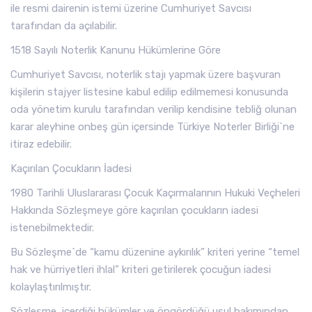
ile resmi dairenin istemi üzerine Cumhuriyet Savcısı
tarafından da açılabilir.
1518 Sayılı Noterlik Kanunu Hükümlerine Göre
Cumhuriyet Savcısı, noterlik stajı yapmak üzere başvuran
kişilerin stajyer listesine kabul edilip edilmemesi konusunda
oda yönetim kurulu tarafından verilip kendisine tebliğ olunan
karar aleyhine onbeş gün içersinde Türkiye Noterler Birliği`ne
itiraz edebilir.
Kaçırılan Çocukların İadesi
1980 Tarihli Uluslararası Çocuk Kaçırmalarının Hukuki Veçheleri
Hakkında Sözleşmeye göre kaçırılan çocukların iadesi
istenebilmektedir.
Bu Sözleşme`de “kamu düzenine aykırılık” kriteri yerine “temel
hak ve hürriyetleri ihlal” kriteri getirilerek çocuğun iadesi
kolaylaştırılmıştır.
Sözleşme, içerdiği hükümler ve öngördüğü usul bakımından