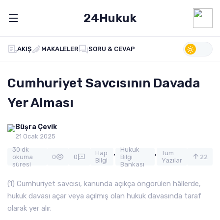
24Hukuk
AKIŞ
MAKALELER
SORU & CEVAP
Cumhuriyet Savcısının Davada
Yer Alması
Büşra Çevik
21 Ocak 2025
30 dk
Hukuk
,
,
Hap
Tüm
okuma
0
0
Bilgi
22
Bilgi
Yazılar
süresi
Bankası
(1) Cumhuriyet savcısı, kanunda açıkça öngörülen hâllerde,
hukuk davası açar veya açılmış olan hukuk davasında taraf
olarak yer alır.