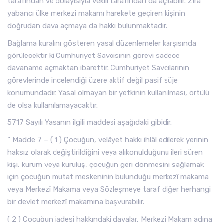
tarafından ve dolayısıyla vekili tarafından da açılabilir. Zira
yabancı ülke merkezi makamı harekete geçiren kişinin
doğrudan dava açmaya da hakkı bulunmaktadır.
Bağlama kuralını gösteren yasal düzenlemeler karşısında
görülecektir ki Cumhuriyet Savcısının görevi sadece
davaname açmaktan ibarettir. Cumhuriyet Savcılarının
görevlerinde incelendiği üzere aktif değil pasif süje
konumundadır. Yasal olmayan bir yetkinin kullanılması, örtülü
de olsa kullanılamayacaktır.
5717 Sayılı Yasanın ilgili maddesi aşağıdaki gibidir.
“ Madde 7 – ( 1 ) Çocuğun, velâyet hakkı ihlâl edilerek yerinin
haksız olarak değiştirildiğini veya alıkonulduğunu ileri süren
kişi, kurum veya kuruluş, çocuğun geri dönmesini sağlamak
için çocuğun mutat meskeninin bulunduğu merkezî makama
veya Merkezî Makama veya Sözleşmeye taraf diğer herhangi
bir devlet merkezî makamına başvurabilir.
( 2 ) Çocuğun iadesi hakkındaki davalar, Merkezî Makam adına