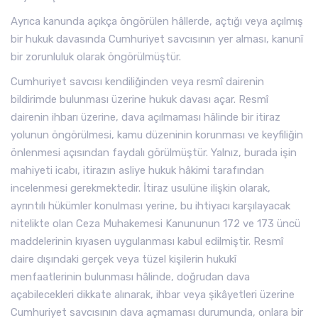
Ayrıca kanunda açıkça öngörülen hâllerde, açtığı veya açılmış
bir hukuk davasında Cumhuriyet savcısının yer alması, kanunî
bir zorunluluk olarak öngörülmüştür.
Cumhuriyet savcısı kendiliğinden veya resmî dairenin
bildirimde bulunması üzerine hukuk davası açar. Resmî
dairenin ihbarı üzerine, dava açılmaması hâlinde bir itiraz
yolunun öngörülmesi, kamu düzeninin korunması ve keyfiliğin
önlenmesi açısından faydalı görülmüştür. Yalnız, burada işin
mahiyeti icabı, itirazın asliye hukuk hâkimi tarafından
incelenmesi gerekmektedir. İtiraz usulüne ilişkin olarak,
ayrıntılı hükümler konulması yerine, bu ihtiyacı karşılayacak
nitelikte olan Ceza Muhakemesi Kanununun 172 ve 173 üncü
maddelerinin kıyasen uygulanması kabul edilmiştir. Resmî
daire dışındaki gerçek veya tüzel kişilerin hukukî
menfaatlerinin bulunması hâlinde, doğrudan dava
açabilecekleri dikkate alınarak, ihbar veya şikâyetleri üzerine
Cumhuriyet savcısının dava açmaması durumunda, onlara bir