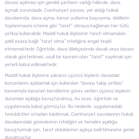
davası açılması için gerekli şartların varlığı hâlinde, dava
açmak zorundadır. Cumhuriyet savcısı, yer aldığı hukuk
davalarında, dava açma, kanun yollarına başvurma, delillerin
toplanmasını isteme gibi “taraf” olmaya bağlanan her türlü
yetkiyi kullanabilir. Maddî hukuk ilişkisinin tarafı olmamaları,
şeklî esasa bağlı “taraf olma” niteliğine engel teşkil
etmemektedir. Öğretide, dava dilekçesinde davalı veya davacı
olarak gösterilmek, usulî bir kavram olan “taraf” sayılmak için
yeterli kabul edilmektedir.
Maddî hukuk ilişkisine yabancı üçüncü kişilerin davadaki
konumlarını açıklamak için kullanılan “davayı takip yetkisi”
kavramıyla kanunen kendilerine görev verilen üçüncü kişilerin
durumları açıklığa kavuşturulmuş, bu esas, öğretide ve
uygulamada kabul görmüştür. Bu nedenle, uygulamadaki
tereddütleri ortadan kaldırmak, Cumhuriyet savcılarının hukuk
davalarındaki görevlerinin niteliğini ve temelini açıklığa
kavuşturmak için, taraf olduklarının açıkça belirtilmesine gerek
duyulmuştur.