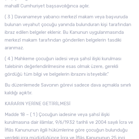
mahallî Cumhuriyet başsavcılığınca açılır.
( 3 ) Davanameye yabancı merkezî makam veya başvuruda
bulunan veyahut çocuğu yanında bulunduran kişi tarafından
ibraz edilen belgeler eklenir. Bu Kanunun uygulanmasında
merkezî makam tarafından gönderilen belgelerin tasdiki
aranmaz.
( 4 ) Mahkeme çocuğun iadesi veya şahsî ilişki kurulması
talebinin değerlendirilmesine esas olmak üzere, gerekli
gördüğü tüm bilgi ve belgelerin ibrazını isteyebilir.”
Bu düzenlemede Savcının görevi sadece dava açmakla sınırlı
kaldığı açıktır.
KARARIN YERİNE GETİRİLMESİ
Madde 18 – ( 1 ) Çocuğun iadesine veya şahsî ilişki
kurulmasına dair ilâmlar, 9/6/1932 tarihli ve 2004 sayılı İcra ve
İflâs Kanununun ilgili hükümlerine göre çocuğun bulunduğu
yerdeki icra müdürlüğünce İcra ve İflâs Kanununun 25 inci