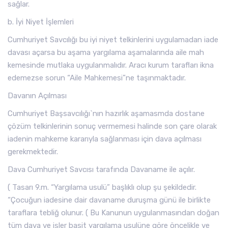
sağlar.
b. İyi Niyet İşlemleri
Cumhuriyet Savcılığı bu iyi niyet telkinlerini uygulamadan iade
davası açarsa bu aşama yargılama aşamalarında aile mah
kemesinde mutlaka uygulanmalıdır. Aracı kurum tarafları ikna
edemezse sorun “Aile Mahkemesi”ne taşınmaktadır.
Davanın Açılması
Cumhuriyet Başsavcılığı`nın hazırlık aşamasmda dostane
çözüm telkinlerinin sonuç vermemesi halinde son çare olarak
iadenin mahkeme kararıyla sağlanması için dava açılması
gerekmektedir.
Dava Cumhuriyet Savcısı tarafında Davaname ile açılır.
( Tasarı 9.m. “Yargılama usulü” başlıklı olup şu şekildedir.
“Çocuğun iadesine dair davaname duruşma günü ile birlikte
taraflara tebliğ olunur. ( Bu Kanunun uygulanmasından doğan
tüm dava ve işler basit yargılama usulüne göre öncelikle ve