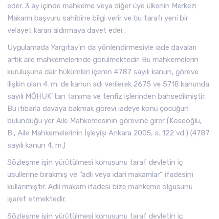
eder. 3 ay içinde mahkeme veya diğer üye ülkenin Merkezi
Makamı başvuru sahibine bilgi verir ve bu tarafı yeni bir
velayet kararı aldırmaya davet eder .
Uygulamada Yargıtay’ın da yönlendirmesiyle iade davaları
artık aile mahkemelerinde görülmektedir. Bu mahkemelerin
kuruluşuna dair hükümleri içeren 4787 sayılı kanun, göreve
ilişkin olan 4. m. de kanun adı verilerek 2675 ve 5718 kanunda
sayılı MÖHUK`tan tanıma ve tenfiz işlerinden bahsedilmiştir.
Bu itibarla davaya bakmak görevi iadeye konu çocuğun
bulunduğu yer Aile Mahkemesinin görevine girer (Köseoğlu,
B., Aile Mahkemelerinin İşleyişi Ankara 2005, s. 122 vd.) (4787
sayılı kanun 4. m.)
Sözleşme işin yürütülmesi konusunu taraf devletin iç
usullerine bırakmış ve “adli veya idari makamlar” ifadesini
kullanmıştır. Adli makam ifadesi bize mahkeme olgusunu
işaret etmektedir.
Sözleşme işin yürütülmesi konusunu taraf devletin iç