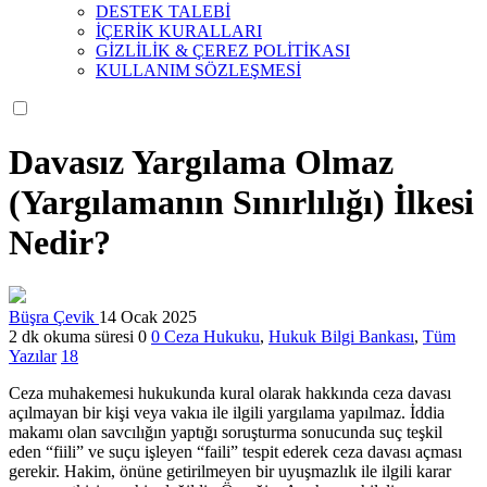
DESTEK TALEBİ
İÇERİK KURALLARI
GİZLİLİK & ÇEREZ POLİTİKASI
KULLANIM SÖZLEŞMESİ
Davasız Yargılama Olmaz
(Yargılamanın Sınırlılığı) İlkesi
Nedir?
Büşra Çevik
14 Ocak 2025
2 dk okuma süresi
0
0
Ceza Hukuku
,
Hukuk Bilgi Bankası
,
Tüm
Yazılar
18
Ceza muhakemesi hukukunda kural olarak hakkında ceza davası
açılmayan bir kişi veya vakıa ile ilgili yargılama yapılmaz. İddia
makamı olan savcılığın yaptığı soruşturma sonucunda suç teşkil
eden “fiili” ve suçu işleyen “faili” tespit ederek ceza davası açması
gerekir. Hakim, önüne getirilmeyen bir uyuşmazlık ile ilgili karar