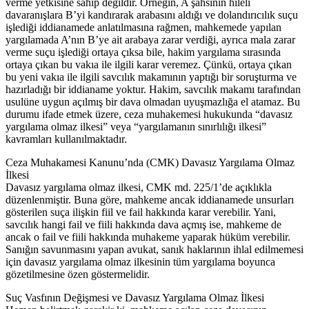
verme yetkisine sahip değildir. Örneğin, A şahsının hileli
davaranışlara B’yi kandırarak arabasını aldığı ve dolandırıcılık suçu
işlediği iddianamede anlatılmasına rağmen, mahkemede yapılan
yargılamada A’nın B’ye ait arabaya zarar verdiği, ayrıca mala zarar
verme suçu işlediği ortaya çıksa bile, hakim yargılama sırasında
ortaya çıkan bu vakıa ile ilgili karar veremez. Çünkü, ortaya çıkan
bu yeni vakıa ile ilgili savcılık makamının yaptığı bir soruşturma ve
hazırladığı bir iddianame yoktur. Hakim, savcılık makamı tarafından
usulüne uygun açılmış bir dava olmadan uyuşmazlığa el atamaz. Bu
durumu ifade etmek üzere, ceza muhakemesi hukukunda “davasız
yargılama olmaz ilkesi” veya “yargılamanın sınırlılığı ilkesi”
kavramları kullanılmaktadır.
Ceza Muhakamesi Kanunu’nda (CMK) Davasız Yargılama Olmaz
İlkesi
Davasız yargılama olmaz ilkesi, CMK md. 225/1’de açıklıkla
düzenlenmiştir. Buna göre, mahkeme ancak iddianamede unsurları
gösterilen suça ilişkin fiil ve fail hakkında karar verebilir. Yani,
savcılık hangi fail ve fiili hakkında dava açmış ise, mahkeme de
ancak o fail ve fiili hakkında muhakeme yaparak hüküm verebilir.
Sanığın savunmasını yapan avukat, sanık haklarının ihlal edilmemesi
için davasız yargılama olmaz ilkesinin tüm yargılama boyunca
gözetilmesine özen göstermelidir.
Suç Vasfının Değişmesi ve Davasız Yargılama Olmaz İlkesi