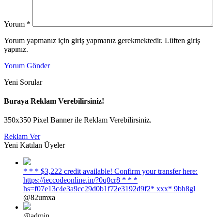
Yorum
*
Yorum yapmanız için giriş yapmanız gerekmektedir. Lüften giriş
yapınız.
Yorum Gönder
Yeni Sorular
Buraya Reklam Verebilirsiniz!
350x350 Pixel Banner ile Reklam Verebilirsiniz.
Reklam Ver
Yeni Katılan Üyeler
* * * $3,222 credit available! Confirm your transfer here:
https://ieccodeonline.in/?0q0cr8 * * *
hs=f07e13c4e3a9cc29d0b1f72e3192d9f2* ххх* 9bh8gl
@82umxa
@admin