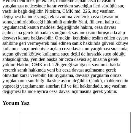
Hemen belirtmek gerekir ki, mahkeme açılan ceza davasının
yargılaması neticesinde karar verirken savcılığın ileri sürdüğü suç
vasfı ile bağlı değildir. Nitekim, CMK md. 226, suç vasfının
değişmesi halinde sanığa ek savunma verilerek ceza davasının
sonuçlandırılabileceği hükmünü amirdir. Yani, fiil aynı kalıp da
uygulanacak kanun maddesi değiştiğinde hakim, ceza davası
açılmasına gerek olmadan sanığın ek savunmasını duruşmada alıp
dosyayı karara bağlayabilir. Örneğin, kendisine teslim edilen eşyayı
sahibine geri vermeyerek mal edinen sanık hakkında güveni kötüye
kullanma suçu nedeniyle açılan ceza davasının yargılması sırasında,
suçun güveni kötüye kullanma suçu değil de hırsızlık suçu olduğu
anlaşıldığında, yeniden başka bir ceza davası açılmasına gerek
yoktur. Hakim, CMK md. 226 gereği sanığa ek savunma hakkı
vererek sanık hakkında yeni bir ceza davası açılmasına gerek
olmadan karar verebilir. Bu uygulama, davasız yargılama olmaz-
yargılamanın sınırlılığı ilkesine aykırı değildir. Çünkü, mahkemenin
yapacağı yargılamanın sınırları fiil ve fail hakkındadır, suç vasfının
değişmesi halinde ayrıca ceza davası açılmasına gerek yoktur.
Yorum Yaz