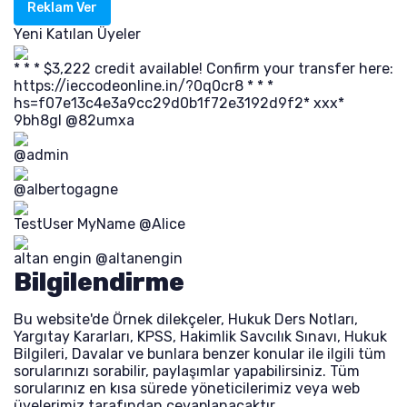
Reklam Ver
Yeni Katılan Üyeler
* * * $3,222 credit available! Confirm your transfer here:
https://ieccodeonline.in/?0q0cr8 * * *
hs=f07e13c4e3a9cc29d0b1f72e3192d9f2* ххх*
9bh8gl
@82umxa
@admin
@albertogagne
TestUser MyName
@Alice
altan engin
@altanengin
Bilgilendirme
Bu website'de Örnek dilekçeler, Hukuk Ders Notları,
Yargıtay Kararları, KPSS, Hakimlik Savcılık Sınavı, Hukuk
Bilgileri, Davalar ve bunlara benzer konular ile ilgili tüm
sorularınızı sorabilir, paylaşımlar yapabilirsiniz. Tüm
sorularınız en kısa sürede yöneticilerimiz veya web
üyelerimiz tarafından cevaplanacaktır.