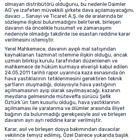
olmayan distribütörü olduğunu, bu nedenle Daimler
AG`ye izafeten müvekkili şirkete dava açılamayacağını,
davacı … Sanayi ve Ticaret A.Ş. ile de aralarında bir
sözleşme ilişkisi bulunmadığını belirterek, birleşen
davanın da öncelikle husumet ve zamanaşımı
nedeniyle olmadığı takdirde ise esastan reddine karar
verilmesini istemiştir.
Yerel Mahkemece, davanın ayıplı mal satışından
kaynaklanan tazminat istemine ilişkin olduğu, ancak
uzman bilirkişi kurulu tarafından düzenlenen ve
mahkemece de hüküm kurmaya elverişli kabul edilen
24.05.2011 tarihli rapor uyarınca kaza esnasında ön
hava yastıklarının tetiklenmesini gerektiren teknik
şartların oluşmadığı, dolayısıyla hava yastığının
açılmamasının ayıp olarak sayılmayacağı, kazanın
meydana gelmesinde müteveffa sürücü Şefik
Öztürk`ün tam kusurlu olduğu, hava yastıklarının
açılmaması ile yaralanma ve ölümler arasında illiyet
bağının da bulunmadığı gerekçesiyle asıl ve birleşen
davanın ayrı ayrı reddine karar verilmiştir.
Karar, asıl ve birleşen dosya bakımından davacılar
vekilince temyiz edilmiş, Özel Dairece yukarıda başlık