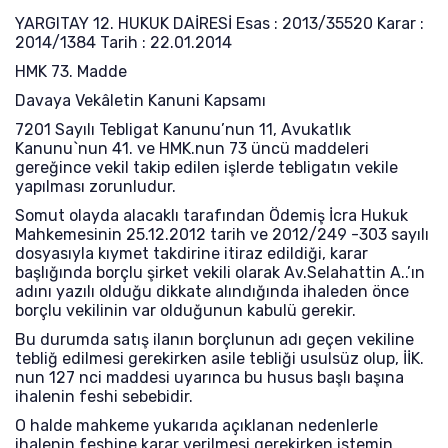
YARGITAY 12. HUKUK DAİRESİ Esas : 2013/35520 Karar :
2014/1384 Tarih : 22.01.2014
HMK 73. Madde
Davaya Vekâletin Kanuni Kapsamı
7201 Sayılı Tebligat Kanunu’nun 11, Avukatlık
Kanunu`nun 41. ve HMK.nun 73 üncü maddeleri
gereğince vekil takip edilen işlerde tebligatın vekile
yapılması zorunludur.
Somut olayda alacaklı tarafından Ödemiş İcra Hukuk
Mahkemesinin 25.12.2012 tarih ve 2012/249 -303 sayılı
dosyasıyla kıymet takdirine itiraz edildiği, karar
başlığında borçlu şirket vekili olarak Av.Selahattin A..’ın
adını yazılı olduğu dikkate alındığında ihaleden önce
borçlu vekilinin var olduğunun kabulü gerekir.
Bu durumda satış ilanın borçlunun adı geçen vekiline
tebliğ edilmesi gerekirken asile tebliği usulsüz olup, İİK.
nun 127 nci maddesi uyarınca bu husus başlı başına
ihalenin feshi sebebidir.
O halde mahkeme yukarıda açıklanan nedenlerle
ihalenin feshine karar verilmesi gerekirken istemin