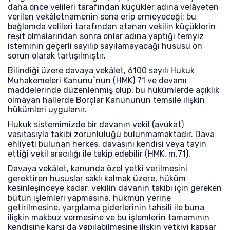
daha önce velileri tarafından küçükler adına velâyeten
verilen vekâletnamenin sona erip ermeyeceği; bu
bağlamda velileri tarafından atanan vekilin küçüklerin
reşit olmalarından sonra onlar adına yaptığı temyiz
isteminin geçerli sayılıp sayılamayacağı hususu ön
sorun olarak tartışılmıştır.
Bilindiği üzere davaya vekâlet, 6100 sayılı Hukuk
Muhakemeleri Kanunu`nun (HMK) 71 ve devamı
maddelerinde düzenlenmiş olup, bu hükümlerde açıklık
olmayan hallerde Borçlar Kanununun temsile ilişkin
hükümleri uygulanır.
Hukuk sistemimizde bir davanın vekil (avukat)
vasıtasıyla takibi zorunluluğu bulunmamaktadır. Dava
ehliyeti bulunan herkes, davasını kendisi veya tayin
ettiği vekil aracılığı ile takip edebilir (HMK. m.71).
Davaya vekâlet, kanunda özel yetki verilmesini
gerektiren hususlar saklı kalmak üzere, hüküm
kesinleşinceye kadar, vekilin davanın takibi için gereken
bütün işlemleri yapmasına, hükmün yerine
getirilmesine, yargılama giderlerinin tahsili ile buna
ilişkin makbuz vermesine ve bu işlemlerin tamamının
kendisine karşı da yapılabilmesine ilişkin yetkiyi kapsar