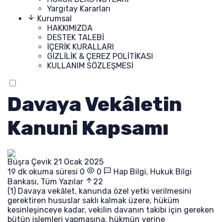
Yargıtay Kararları
Kurumsal
HAKKIMIZDA
DESTEK TALEBİ
İÇERİK KURALLARI
GİZLİLİK & ÇEREZ POLİTİKASI
KULLANIM SÖZLEŞMESİ
Davaya Vekâletin
Kanuni Kapsamı
Büşra Çevik
21 Ocak 2025
19 dk okuma süresi
0
0
Hap Bilgi
,
Hukuk Bilgi
Bankası
,
Tüm Yazılar
22
(1) Davaya vekâlet, kanunda özel yetki verilmesini
gerektiren hususlar saklı kalmak üzere, hüküm
kesinleşinceye kadar, vekilin davanın takibi için gereken
bütün işlemleri yapmasına, hükmün yerine