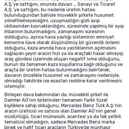
A.Ş.’ye sattığını, onunda davacı … Sanayi ve Ticaret
A.Ş.`ye sattığını, bu nedenle üretim hatası
bulunduğundan bahisle müvekkili şirkete husumet
yöneltilemeyeceğini, uyuşmazlığın gizli ayıp
iddiasından kaynaklandığını, süresinde yapılmış bir ayıp
ihbarının bulunmadığını, zamanaşımı süresinin
dolduğunu, ayrıca hava yastığı sisteminin emniyet
kemerine ilave olarak düşünülmüş bir güvenlik önlemi
olduğunu, kaza anında hava yastıklarının açılmasını
sağlayan şeyin aracın hızı ya da araçtaki hasar olmayıp,
araç gövdesi üzerinde oluşan negatif ivme olduğunu,
bunun da tamamen kaza koşullarına bağlı olduğunu ve
araçta bir üretim hatası bulunmadığını belirterek,
davanın öncelikle husumet ve zamanaşımı nedeniyle,
olmadığı takdirde ise esastan reddine karar verilmesini
istemiştir.
Birleşen dava bakımından da, müvekkili şirket ile
Daimler AG’nin birbirinden tamamen farklı tüzel
kişiliklere sahip olduğunu, Mercedes Benz Türk A.Ş.’nin
aracın üreticisi ve satıcısı olan Daimler AG’nin genel
müdürlüğü, ticari mümessili, acentesi ya da tek yetkili
temsilcisi olmadığını, sadece Mercedes Benz marka
binek ve hafif ticari araçların Türkiye’de münhasır