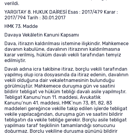
verildi.
YARGITAY 8. HUKUK DAİRESİ Esas : 2017/479 Karar :
2017/794 Tarih : 30.01.2017
HMK 73. Madde
Davaya Vekâletin Kanuni Kapsamı
Dava, itirazın kaldırılması istemine ilişkindir. Mahkemece
davanın kabulüne, davalının itirazının kaldırılmasına
karar verilmiş, hüküm davalı vekili tarafından temyiz
edilmiştir.
Davalı adına icra takibine itiraz, borçlu vekili tarafından
yapılmış olup icra dosyasında da itiraz edenin, davalının
vekili olduğuna dair vekaletnamesinin bulunduğu
görülmüştür. Mahkemece duruşma gün ve saatini
bildirir tebligat ve hüküm tebliği davalı asile yapılmıştır.
Tebligat Kanunu’nun 11. maddesi, Avukatlık
Kanunu’nun 41. maddesi, HMK`nun 73, 81, 82, 83
maddeleri gereğince vekille takip edilen işlerde tebligat
vekile yapılacağından, duruşma gün ve saatini bildirir
tebligatın da vekile tebliğe gerekir. Borçlu asile tebligat
yapılması taraf teşkilinin tamamlandığı sonucunu
doğurmaz. Borçlu vekiline duruşma gününü bildirir