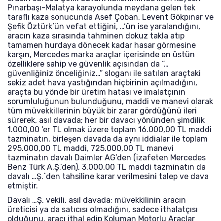
Pınarbaşı-Malatya karayolunda meydana gelen tek
taraflı kaza sonucunda Asef Çoban, Levent Gökpınar ve
Şefik Öztürk’ün vefat ettiğini, …‘ün ise yaralandığını,
aracın kaza sırasında tahminen dokuz takla atıp
tamamen hurdaya dönecek kadar hasar görmesine
karşın, Mercedes marka araçlar içerisinde en üstün
özelliklere sahip ve güvenlik açısından da “…
güvenliğiniz önceliğiniz…” sloganı ile satılan araçtaki
sekiz adet hava yastığından hiçbirinin açılmadığını,
araçta bu yönde bir üretim hatası ve imalatçının
sorumluluğunun bulunduğunu, maddi ve manevi olarak
tüm müvekkillerinin büyük bir zarar gördüğünü ileri
sürerek, asıl davada; her bir davacı yönünden şimdilik
1.000,00 ‘er TL olmak üzere toplam 16.000,00 TL maddi
tazminatın, birleşen davada da aynı iddialar ile toplam
295.000,00 TL maddi, 725.000,00 TL manevi
tazminatın davalı Daimler AG’den (izafeten Mercedes
Benz Türk A.Ş.’den), 3.000,00 TL maddi tazminatın da
davalı …Ş.`den tahsiline karar verilmesini talep ve dava
etmiştir.
Davalı …Ş. vekili, asıl davada; müvekkilinin aracın
üreticisi ya da satıcısı olmadığını, sadece ithalatçısı
olduğunu, aracı ithal edip Koluman Motorlu Araçlar