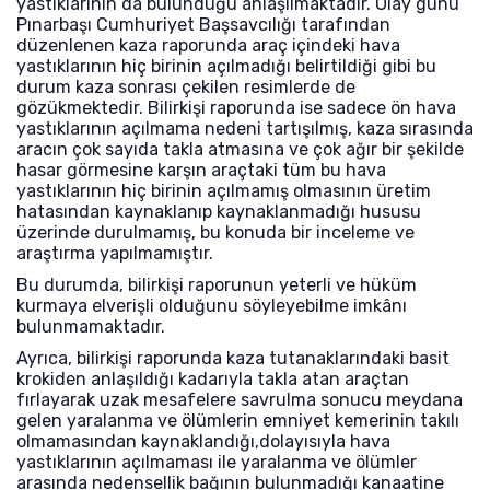
yastıklarının da bulunduğu anlaşılmaktadır. Olay günü
Pınarbaşı Cumhuriyet Başsavcılığı tarafından
düzenlenen kaza raporunda araç içindeki hava
yastıklarının hiç birinin açılmadığı belirtildiği gibi bu
durum kaza sonrası çekilen resimlerde de
gözükmektedir. Bilirkişi raporunda ise sadece ön hava
yastıklarının açılmama nedeni tartışılmış, kaza sırasında
aracın çok sayıda takla atmasına ve çok ağır bir şekilde
hasar görmesine karşın araçtaki tüm bu hava
yastıklarının hiç birinin açılmamış olmasının üretim
hatasından kaynaklanıp kaynaklanmadığı hususu
üzerinde durulmamış, bu konuda bir inceleme ve
araştırma yapılmamıştır.
Bu durumda, bilirkişi raporunun yeterli ve hüküm
kurmaya elverişli olduğunu söyleyebilme imkânı
bulunmamaktadır.
Ayrıca, bilirkişi raporunda kaza tutanaklarındaki basit
krokiden anlaşıldığı kadarıyla takla atan araçtan
fırlayarak uzak mesafelere savrulma sonucu meydana
gelen yaralanma ve ölümlerin emniyet kemerinin takılı
olmamasından kaynaklandığı,dolayısıyla hava
yastıklarının açılmaması ile yaralanma ve ölümler
arasında nedensellik bağının bulunmadığı kanaatine