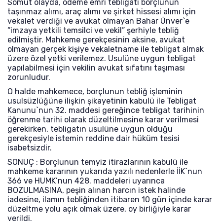
Somut olayda, ödeme emri tebligatı borçlunun
taşınmaz alımı, araç alımı ve şirket hissesi alımı için
vekalet verdiği ve avukat olmayan Bahar Ünver`e
“imzaya yetkili temsilci ve vekil” şerhiyle tebliğ
edilmiştir. Mahkeme gerekçesinin aksine, avukat
olmayan gerçek kişiye vekaletname ile tebligat almak
üzere özel yetki verilemez. Usulüne uygun tebligat
yapılabilmesi için vekilin avukat sıfatını taşıması
zorunludur.
O halde mahkemece, borçlunun tebliğ işleminin
usulsüzlüğüne ilişkin şikayetinin kabulü ile Tebligat
Kanunu`nun 32. maddesi gereğince tebligat tarihinin
öğrenme tarihi olarak düzeltilmesine karar verilmesi
gerekirken, tebligatın usulüne uygun olduğu
gerekçesiyle istemin reddine dair hüküm tesisi
isabetsizdir.
SONUÇ : Borçlunun temyiz itirazlarının kabulü ile
mahkeme kararının yukarıda yazılı nedenlerle İİK`nun
366 ve HUMK’nun 428. maddeleri uyarınca
BOZULMASINA, peşin alınan harcın istek halinde
iadesine, ilamın tebliğinden itibaren 10 gün içinde karar
düzeltme yolu açık olmak üzere, oy birliğiyle karar
verildi.