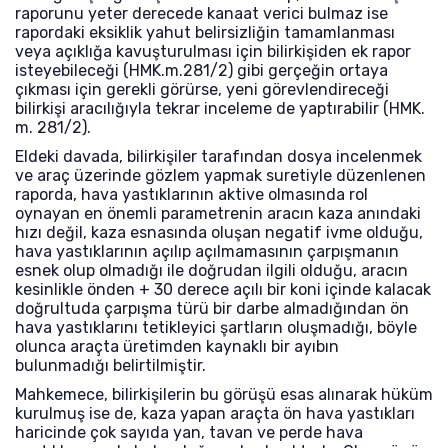
raporunu yeter derecede kanaat verici bulmaz ise
rapordaki eksiklik yahut belirsizliğin tamamlanması
veya açıklığa kavuşturulması için bilirkişiden ek rapor
isteyebileceği (HMK.m.281/2) gibi gerçeğin ortaya
çıkması için gerekli görürse, yeni görevlendireceği
bilirkişi aracılığıyla tekrar inceleme de yaptırabilir (HMK.
m. 281/2).
Eldeki davada, bilirkişiler tarafından dosya incelenmek
ve araç üzerinde gözlem yapmak suretiyle düzenlenen
raporda, hava yastıklarının aktive olmasında rol
oynayan en önemli parametrenin aracın kaza anındaki
hızı değil, kaza esnasında oluşan negatif ivme olduğu,
hava yastıklarının açılıp açılmamasının çarpışmanın
esnek olup olmadığı ile doğrudan ilgili olduğu, aracın
kesinlikle önden + 30 derece açılı bir koni içinde kalacak
doğrultuda çarpışma türü bir darbe almadığından ön
hava yastıklarını tetikleyici şartların oluşmadığı, böyle
olunca araçta üretimden kaynaklı bir ayıbın
bulunmadığı belirtilmiştir.
Mahkemece, bilirkişilerin bu görüşü esas alınarak hüküm
kurulmuş ise de, kaza yapan araçta ön hava yastıkları
haricinde çok sayıda yan, tavan ve perde hava