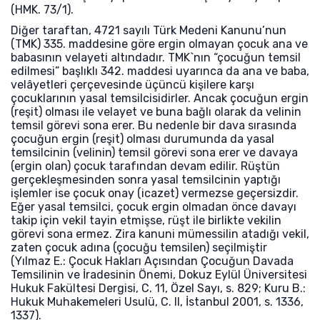
(HMK. 73/1).
Diğer taraftan, 4721 sayılı Türk Medeni Kanunu’nun
(TMK) 335. maddesine göre ergin olmayan çocuk ana ve
babasının velayeti altındadır. TMK`nın “çocuğun temsil
edilmesi” başlıklı 342. maddesi uyarınca da ana ve baba,
velâyetleri çerçevesinde üçüncü kişilere karşı
çocuklarının yasal temsilcisidirler. Ancak çocuğun ergin
(reşit) olması ile velayet ve buna bağlı olarak da velinin
temsil görevi sona erer. Bu nedenle bir dava sırasında
çocuğun ergin (reşit) olması durumunda da yasal
temsilcinin (velinin) temsil görevi sona erer ve davaya
(ergin olan) çocuk tarafından devam edilir. Rüştün
gerçekleşmesinden sonra yasal temsilcinin yaptığı
işlemler ise çocuk onay (icazet) vermezse geçersizdir.
Eğer yasal temsilci, çocuk ergin olmadan önce davayı
takip için vekil tayin etmişse, rüşt ile birlikte vekilin
görevi sona ermez. Zira kanuni mümessilin atadığı vekil,
zaten çocuk adına (çocuğu temsilen) seçilmiştir
(Yılmaz E.: Çocuk Hakları Açısından Çocuğun Davada
Temsilinin ve İradesinin Önemi, Dokuz Eylül Üniversitesi
Hukuk Fakültesi Dergisi, C. 11, Özel Sayı, s. 829; Kuru B.:
Hukuk Muhakemeleri Usulü, C. II, İstanbul 2001, s. 1336,
1337).