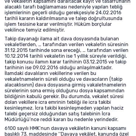
ve vekaletin kapsamını daraltacak kayıt ve tasarrufların
alacaklı tarafı bağlamaması nedeniyle yapılan tebliğ
işlemlerinin geçerli olduğu gerekçesiyle 24.02.2016
tarihli kararın kaldırılmasına ve talep doğrultusunda
işlem tesisine karar verilmiştir. Hüküm borçlular
vekilince temyiz edilmiştir.
Takip dayanağı ilama ait dava dosyasında bulanan
vekaletlerden, … tarafından verilen vekaletin süresinin
31.12.2015 tarihinde sona ereceği, … tarafından verilen
10.12.2014 tarihli vekaletin ise 1 yılllık süreyle verildiği,
takip konusu ilamın karar tarihinin 03.12.2015 ve takip
tarihinin ise 09.02.2016 olduğu anlaşılmaktadır.
İlamdaki davalıların vekillerine verilen bu
vekaletnamelerin süreli olduğu ve davacıların (takip
alacaklısının) dava dosyasına girmiş vakaletnamelerin
sürelerinin sona ermiş olduğunu dosya kapsamından
bildiğinin kabulü gerekir. Bu durumda, vekalet süresi
dolan vekillere icra emrinin tebliği ile icra takibi
kesinleşmez. İcra takibi kesinleşmeden yapılan haciz
talebi geçersiz olduğundan satış talebinin İcra
Müdürlüğü’nce reddi kararı bu nedenle yerindedir.
6100 sayılı HMK’nun davaya vekâletin kanuni kapsamı
başlıklı 73. maddesinde ‘‘Davaya vekâlet, kanunda özel