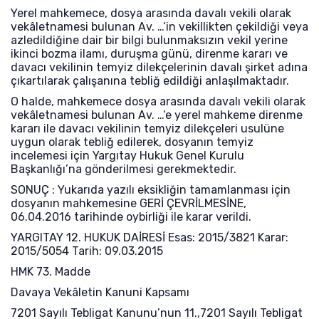
Yerel mahkemece, dosya arasında davalı vekili olarak
vekâletnamesi bulunan Av. …‘in vekillikten çekildiği veya
azledildiğine dair bir bilgi bulunmaksızın vekil yerine
ikinci bozma ilamı, duruşma günü, direnme kararı ve
davacı vekilinin temyiz dilekçelerinin davalı şirket adına
çıkartılarak çalışanına tebliğ edildiği anlaşılmaktadır.
O halde, mahkemece dosya arasında davalı vekili olarak
vekâletnamesi bulunan Av. …‘e yerel mahkeme direnme
kararı ile davacı vekilinin temyiz dilekçeleri usulüne
uygun olarak tebliğ edilerek, dosyanın temyiz
incelemesi için Yargıtay Hukuk Genel Kurulu
Başkanlığı’na gönderilmesi gerekmektedir.
SONUÇ : Yukarıda yazılı eksikliğin tamamlanması için
dosyanın mahkemesine GERİ ÇEVRİLMESİNE,
06.04.2016 tarihinde oybirliği ile karar verildi.
YARGITAY 12. HUKUK DAİRESİ Esas: 2015/3821 Karar:
2015/5054 Tarih: 09.03.2015
HMK 73. Madde
Davaya Vekâletin Kanuni Kapsamı
7201 Sayılı Tebligat Kanunu’nun 11.,7201 Sayılı Tebligat