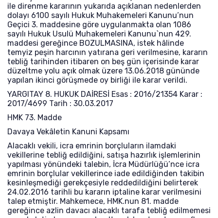
ile direnme kararının yukarıda açıklanan nedenlerden
dolayı 6100 sayılı Hukuk Muhakemeleri Kanunu’nun
Geçici 3. maddesine göre uygulanmakta olan 1086
sayılı Hukuk Usulü Muhakemeleri Kanunu`nun 429.
maddesi gereğince BOZULMASINA, istek hâlinde
temyiz peşin harcının yatırana geri verilmesine, kararın
tebliğ tarihinden itibaren on beş gün içerisinde karar
düzeltme yolu açık olmak üzere 13.06.2018 gününde
yapılan ikinci görüşmede oy birliği ile karar verildi.
YARGITAY 8. HUKUK DAİRESİ Esas : 2016/21354 Karar :
2017/4699 Tarih : 30.03.2017
HMK 73. Madde
Davaya Vekâletin Kanuni Kapsamı
Alacaklı vekili, icra emrinin borçluların ilamdaki
vekillerine tebliğ edildiğini, satışa hazırlık işlemlerinin
yapılması yönündeki talebin, İcra Müdürlüğü’nce icra
emrinin borçlular vekillerince iade edildiğinden takibin
kesinleşmediği gerekçesiyle reddedildiğini belirterek
24.02.2016 tarihli bu kararın iptaline karar verilmesini
talep etmiştir. Mahkemece, HMK.nun 81. madde
gereğince azlin davacı alacaklı tarafa tebliğ edilmemesi