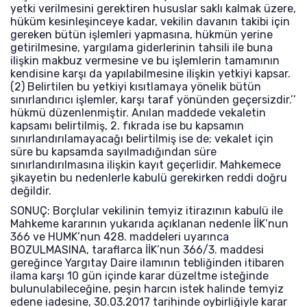
yetki verilmesini gerektiren hususlar saklı kalmak üzere,
hüküm kesinleşinceye kadar, vekilin davanın takibi için
gereken bütün işlemleri yapmasına, hükmün yerine
getirilmesine, yargılama giderlerinin tahsili ile buna
ilişkin makbuz vermesine ve bu işlemlerin tamamının
kendisine karşı da yapılabilmesine ilişkin yetkiyi kapsar.
(2) Belirtilen bu yetkiyi kısıtlamaya yönelik bütün
sınırlandırıcı işlemler, karşı taraf yönünden geçersizdir.’’
hükmü düzenlenmiştir. Anılan maddede vekaletin
kapsamı belirtilmiş, 2. fıkrada ise bu kapsamın
sınırlandırılamayacağı belirtilmiş ise de; vekalet için
süre bu kapsamda sayılmadığından süre
sınırlandırılmasına ilişkin kayıt geçerlidir. Mahkemece
şikayetin bu nedenlerle kabulü gerekirken reddi doğru
değildir.
SONUÇ: Borçlular vekilinin temyiz itirazının kabulü ile
Mahkeme kararının yukarıda açıklanan nedenle İİK’nun
366 ve HUMK’nun 428. maddeleri uyarınca
BOZULMASINA, taraflarca İİK’nun 366/3. maddesi
gereğince Yargıtay Daire ilamının tebliğinden itibaren
ilama karşı 10 gün içinde karar düzeltme isteğinde
bulunulabileceğine, peşin harcın istek halinde temyiz
edene iadesine, 30.03.2017 tarihinde oybirliğiyle karar