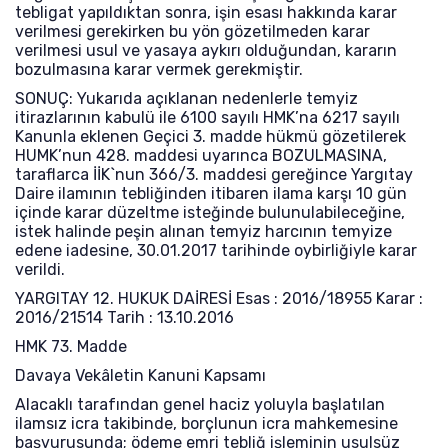
tebligat yapıldıktan sonra, işin esası hakkında karar
verilmesi gerekirken bu yön gözetilmeden karar
verilmesi usul ve yasaya aykırı olduğundan, kararın
bozulmasına karar vermek gerekmiştir.
SONUÇ: Yukarıda açıklanan nedenlerle temyiz
itirazlarının kabulü ile 6100 sayılı HMK’na 6217 sayılı
Kanunla eklenen Geçici 3. madde hükmü gözetilerek
HUMK’nun 428. maddesi uyarınca BOZULMASINA,
taraflarca İİK`nun 366/3. maddesi gereğince Yargıtay
Daire ilamının tebliğinden itibaren ilama karşı 10 gün
içinde karar düzeltme isteğinde bulunulabileceğine,
istek halinde peşin alınan temyiz harcının temyize
edene iadesine, 30.01.2017 tarihinde oybirliğiyle karar
verildi.
YARGITAY 12. HUKUK DAİRESİ Esas : 2016/18955 Karar :
2016/21514 Tarih : 13.10.2016
HMK 73. Madde
Davaya Vekâletin Kanuni Kapsamı
Alacaklı tarafından genel haciz yoluyla başlatılan
ilamsız icra takibinde, borçlunun icra mahkemesine
başvurusunda; ödeme emri tebliğ işleminin usulsüz