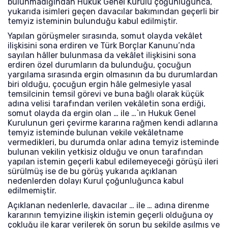
bulunmadığından Hukuk Genel Kurulu çoğunluğunca,
yukarıda isimleri geçen davacılar bakımından geçerli bir
temyiz isteminin bulunduğu kabul edilmiştir.
Yapılan görüşmeler sırasında, somut olayda vekâlet
ilişkisini sona erdiren ve Türk Borçlar Kanunu’nda
sayılan hâller bulunmasa da vekâlet ilişkisini sona
erdiren özel durumların da bulunduğu, çocuğun
yargılama sırasında ergin olmasının da bu durumlardan
biri olduğu, çocuğun ergin hâle gelmesiyle yasal
temsilcinin temsil görevi ve buna bağlı olarak küçük
adına velisi tarafından verilen vekâletin sona erdiği,
somut olayda da ergin olan … ile …`ın Hukuk Genel
Kurulunun geri çevirme kararına rağmen kendi adlarına
temyiz isteminde bulunan vekile vekâletname
vermedikleri, bu durumda onlar adına temyiz isteminde
bulunan vekilin yetkisiz olduğu ve onun tarafından
yapılan istemin geçerli kabul edilemeyeceği görüşü ileri
sürülmüş ise de bu görüş yukarıda açıklanan
nedenlerden dolayı Kurul çoğunluğunca kabul
edilmemiştir.
Açıklanan nedenlerle, davacılar … ile … adına direnme
kararının temyizine ilişkin istemin geçerli olduğuna oy
çokluğu ile karar verilerek ön sorun bu şekilde aşılmış ve