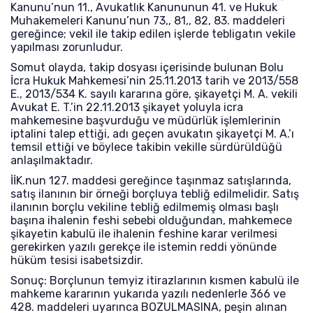
Kanunu’nun 11., Avukatlık Kanununun 41. ve Hukuk
Muhakemeleri Kanunu’nun 73,, 81,, 82, 83. maddeleri
gereğince; vekil ile takip edilen işlerde tebligatın vekile
yapılması zorunludur.
Somut olayda, takip dosyası içerisinde bulunan Bolu
İcra Hukuk Mahkemesi’nin 25.11.2013 tarih ve 2013/558
E., 2013/534 K. sayılı kararına göre, şikayetçi M. A. vekili
Avukat E. T.’in 22.11.2013 şikayet yoluyla icra
mahkemesine başvurduğu ve müdürlük işlemlerinin
iptalini talep ettiği, adı geçen avukatın şikayetçi M. A.’ı
temsil ettiği ve böylece takibin vekille sürdürüldüğü
anlaşılmaktadır.
İİK.nun 127. maddesi gereğince taşınmaz satışlarında,
satış ilanının bir örneği borçluya tebliğ edilmelidir. Satış
ilanının borçlu vekiline tebliğ edilmemiş olması başlı
başına ihalenin feshi sebebi olduğundan, mahkemece
şikayetin kabulü ile ihalenin feshine karar verilmesi
gerekirken yazılı gerekçe ile istemin reddi yönünde
hüküm tesisi isabetsizdir.
Sonuç: Borçlunun temyiz itirazlarının kısmen kabulü ile
mahkeme kararının yukarıda yazılı nedenlerle 366 ve
428. maddeleri uyarınca BOZULMASINA, peşin alınan