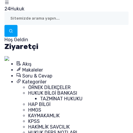
24Hukuk
Hoş Geldin
Ziyaretçi
Akış
Makaleler
Soru & Cevap
Kategoriler
ÖRNEK DİLEKÇELER
HUKUK BİLGİ BANKASI
TAZMİNAT HUKUKU
HAP BİLGİ
HMGS
KAYMAKAMLIK
KPSS
HAKİMLİK SAVCILIK
HUKUK DERS NOTLARI