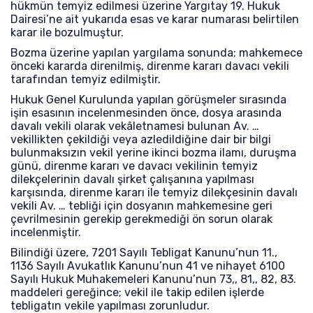
hükmün temyiz edilmesi üzerine Yargıtay 19. Hukuk
Dairesi’ne ait yukarıda esas ve karar numarası belirtilen
karar ile bozulmuştur.
Bozma üzerine yapılan yargılama sonunda; mahkemece
önceki kararda direnilmiş, direnme kararı davacı vekili
tarafından temyiz edilmiştir.
Hukuk Genel Kurulunda yapılan görüşmeler sırasında
işin esasının incelenmesinden önce, dosya arasında
davalı vekili olarak vekâletnamesi bulunan Av. …
vekillikten çekildiği veya azledildiğine dair bir bilgi
bulunmaksızın vekil yerine ikinci bozma ilamı, duruşma
günü, direnme kararı ve davacı vekilinin temyiz
dilekçelerinin davalı şirket çalışanına yapılması
karşısında, direnme kararı ile temyiz dilekçesinin davalı
vekili Av. … tebliği için dosyanın mahkemesine geri
çevrilmesinin gerekip gerekmediği ön sorun olarak
incelenmiştir.
Bilindiği üzere, 7201 Sayılı Tebligat Kanunu’nun 11.,
1136 Sayılı Avukatlık Kanunu’nun 41 ve nihayet 6100
Sayılı Hukuk Muhakemeleri Kanunu’nun 73,, 81,, 82, 83.
maddeleri gereğince; vekil ile takip edilen işlerde
tebligatın vekile yapılması zorunludur.