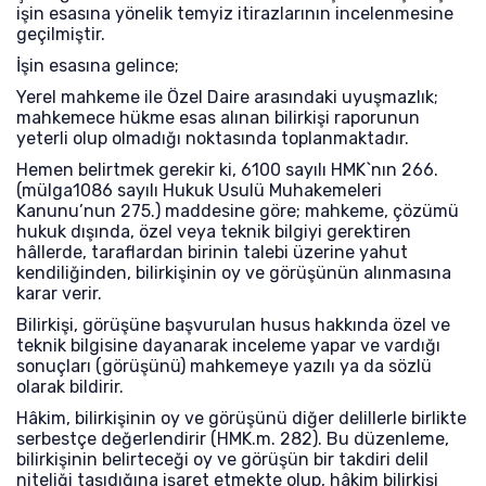
işin esasına yönelik temyiz itirazlarının incelenmesine
geçilmiştir.
İşin esasına gelince;
Yerel mahkeme ile Özel Daire arasındaki uyuşmazlık;
mahkemece hükme esas alınan bilirkişi raporunun
yeterli olup olmadığı noktasında toplanmaktadır.
Hemen belirtmek gerekir ki, 6100 sayılı HMK`nın 266.
(mülga1086 sayılı Hukuk Usulü Muhakemeleri
Kanunu’nun 275.) maddesine göre; mahkeme, çözümü
hukuk dışında, özel veya teknik bilgiyi gerektiren
hâllerde, taraflardan birinin talebi üzerine yahut
kendiliğinden, bilirkişinin oy ve görüşünün alınmasına
karar verir.
Bilirkişi, görüşüne başvurulan husus hakkında özel ve
teknik bilgisine dayanarak inceleme yapar ve vardığı
sonuçları (görüşünü) mahkemeye yazılı ya da sözlü
olarak bildirir.
Hâkim, bilirkişinin oy ve görüşünü diğer delillerle birlikte
serbestçe değerlendirir (HMK.m. 282). Bu düzenleme,
bilirkişinin belirteceği oy ve görüşün bir takdiri delil
niteliği taşıdığına işaret etmekte olup, hâkim bilirkişi