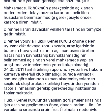
bölümünde yer alan gerekçelerle bozulmuştur.
Mahkemece, ilk hükmün gerekçesinde açıklanan
nedenlerden dolayı bozma kararında belirtilen
hususların benimsenmediği gerekçesiyle önceki
kararda direnilmiştir.
Direnme kararı davacılar vekilleri tarafından temyize
getirilmiştir.
Direnme yoluyla Hukuk Genel Kurulu önüne gelen
uyuşmazlık; davaya konu kazada, araç içerisinde
bulunan hava yastıklarının açılmamasının üretim
hatasından kaynaklanıp kaynaklanmadığının
belirlenmesi açısından yerel mahkemece yapılan
araştırma ve incelemenin yeterli olup olmadığı,
24.05.2011 tarihli bilirkişi raporunun yeterli ve hüküm
kurmaya elverişli olup olmadığı, burada varılacak
sonuca göre alanında uzman akademisyenlerden
seçilerek oluşturulacak bilirkişi heyetinden yeniden
rapor alınmasının gerekip gerekmediği noktasında
toplanmaktadır.
Hukuk Genel Kurulunda yapılan görüşmeler sırasında
işin esasına geçilmeden önce, davacılardan … ile …`ın
yargılama sırasında ergin (reşit) olmaları nedeniyle