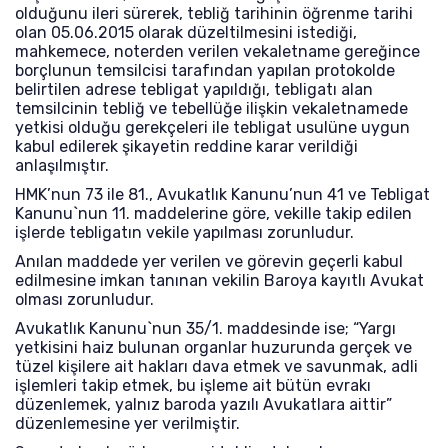
olduğunu ileri sürerek, tebliğ tarihinin öğrenme tarihi
olan 05.06.2015 olarak düzeltilmesini istediği,
mahkemece, noterden verilen vekaletname gereğince
borçlunun temsilcisi tarafından yapılan protokolde
belirtilen adrese tebligat yapıldığı, tebligatı alan
temsilcinin tebliğ ve tebellüğe ilişkin vekaletnamede
yetkisi olduğu gerekçeleri ile tebligat usulüne uygun
kabul edilerek şikayetin reddine karar verildiği
anlaşılmıştır.
HMK’nun 73 ile 81., Avukatlık Kanunu’nun 41 ve Tebligat
Kanunu`nun 11. maddelerine göre, vekille takip edilen
işlerde tebligatın vekile yapılması zorunludur.
Anılan maddede yer verilen ve görevin geçerli kabul
edilmesine imkan tanınan vekilin Baroya kayıtlı Avukat
olması zorunludur.
Avukatlık Kanunu`nun 35/1. maddesinde ise; “Yargı
yetkisini haiz bulunan organlar huzurunda gerçek ve
tüzel kişilere ait hakları dava etmek ve savunmak, adli
işlemleri takip etmek, bu işleme ait bütün evrakı
düzenlemek, yalnız baroda yazılı Avukatlara aittir”
düzenlemesine yer verilmiştir.