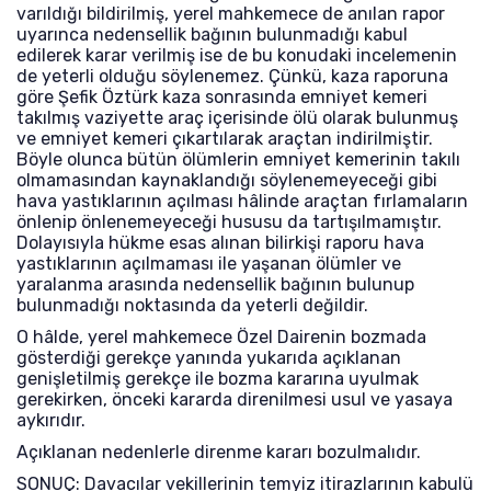
varıldığı bildirilmiş, yerel mahkemece de anılan rapor
uyarınca nedensellik bağının bulunmadığı kabul
edilerek karar verilmiş ise de bu konudaki incelemenin
de yeterli olduğu söylenemez. Çünkü, kaza raporuna
göre Şefik Öztürk kaza sonrasında emniyet kemeri
takılmış vaziyette araç içerisinde ölü olarak bulunmuş
ve emniyet kemeri çıkartılarak araçtan indirilmiştir.
Böyle olunca bütün ölümlerin emniyet kemerinin takılı
olmamasından kaynaklandığı söylenemeyeceği gibi
hava yastıklarının açılması hâlinde araçtan fırlamaların
önlenip önlenemeyeceği hususu da tartışılmamıştır.
Dolayısıyla hükme esas alınan bilirkişi raporu hava
yastıklarının açılmaması ile yaşanan ölümler ve
yaralanma arasında nedensellik bağının bulunup
bulunmadığı noktasında da yeterli değildir.
O hâlde, yerel mahkemece Özel Dairenin bozmada
gösterdiği gerekçe yanında yukarıda açıklanan
genişletilmiş gerekçe ile bozma kararına uyulmak
gerekirken, önceki kararda direnilmesi usul ve yasaya
aykırıdır.
Açıklanan nedenlerle direnme kararı bozulmalıdır.
SONUÇ: Davacılar vekillerinin temyiz itirazlarının kabulü