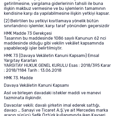
getirilmesine, yargılama giderlerinin tahsili ile buna
ilişkin makbuz vermesine ve bu işlemlerin tamamının
kendisine karşı da yapılabilmesine ilişkin yetkiyi kapsar.
(2) Belirtilen bu yetkiyi kısıtlamaya yönelik bütün
sınırlandırıcı işlemler, karşı taraf yönünden geçersizdir
HMK Madde 73 Gerekçesi
Tasarının bu maddesinde 1086 sayılı Kanunun 62 nci
maddesinde olduğu gibi vekilin vekâlet kapsamında
yapabileceği işler belirtilmiştir.
HMK 73 (Davaya Vekâletin Kanuni Kapsamı) Emsal
Yargıtay Kararları
YARGITAY HUKUK GENEL KURULU Esas : 2018/395 Karar
: 2018/1184 Tarih : 13.06.2018
HMK 73. Madde
Davaya Vekâletin Kanuni Kapsamı
Asıl ve birleşen davadaki istekler maddi ve manevi
tazminata ilişkindir.
Davacılar vekili; davalı şirketin imal ederek sattığı,
davacı … Sanayi ve Ticaret A.Ş.’ye ait Mercedes marka
aracın sürücü Şefik Öztürk kullanımında iken Kayseri