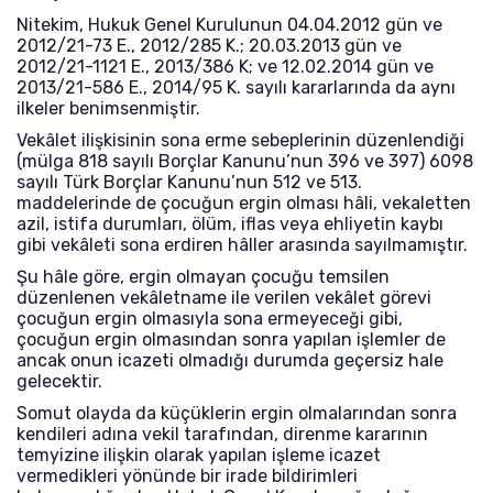
Nitekim, Hukuk Genel Kurulunun 04.04.2012 gün ve
2012/21-73 E., 2012/285 K.; 20.03.2013 gün ve
2012/21-1121 E., 2013/386 K; ve 12.02.2014 gün ve
2013/21-586 E., 2014/95 K. sayılı kararlarında da aynı
ilkeler benimsenmiştir.
Vekâlet ilişkisinin sona erme sebeplerinin düzenlendiği
(mülga 818 sayılı Borçlar Kanunu’nun 396 ve 397) 6098
sayılı Türk Borçlar Kanunu’nun 512 ve 513.
maddelerinde de çocuğun ergin olması hâli, vekaletten
azil, istifa durumları, ölüm, iflas veya ehliyetin kaybı
gibi vekâleti sona erdiren hâller arasında sayılmamıştır.
Şu hâle göre, ergin olmayan çocuğu temsilen
düzenlenen vekâletname ile verilen vekâlet görevi
çocuğun ergin olmasıyla sona ermeyeceği gibi,
çocuğun ergin olmasından sonra yapılan işlemler de
ancak onun icazeti olmadığı durumda geçersiz hale
gelecektir.
Somut olayda da küçüklerin ergin olmalarından sonra
kendileri adına vekil tarafından, direnme kararının
temyizine ilişkin olarak yapılan işleme icazet
vermedikleri yönünde bir irade bildirimleri