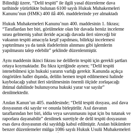
Bilindiği üzere, “Delil tespiti” ile ilgili yasal düzenleme dava
tarihinde yürürlükte bulunan 6100 sayılı Hukuk Muhakemeleri
Kanunu’nun (HMK) 400 ilâ 406. maddelerinde yer almaktadı
Hukuk Muhakemeleri Kanunu’nun 400. maddesinin 1. fıkrası;
“Taraflardan her biri, görülmekte olan bir davada henüz inceleme
sırası gelmemiş yahut ileride açacağı davada ileri süreceği bir
vakıanın tespiti amacıyla keşif yapılması, bilirkişi incelemesi
yaptırılması ya da tanık ifadelerinin alınması gibi işlemlerin
yapılmasını talep edebilir” şeklinde düzenlenmiştir.
Aynı maddenin ikinci fıkrası ise delillerin tespiti için gerekli şartları
ortaya koymaktadır. Bu fıkra içeriğinde aynen; “Delil tespiti
istenebilmesi için hukuki yararın varlığı gerekir. Kanunda açıkça
öngörülen haller dışında, delilin hemen tespit edilmemesi halinde
kaybolacağı yahut ileri sürülmesinin önemli ölçüde zorlaşacağı
ihtimal dahilinde bulunuyorsa hukuki yarar var sayılır”
denilmektedir.
Anılan Kanun’un 405. maddesinde; “Delil tespiti dosyası, asıl dava
dosyasının eki sayılır ve onunla birleştirilir. Asıl davanın
taraflarından her biri, iddia veya savunmasını ispat için bu tutanak ve
raporlara dayanabilir” denilmek suretiyle de delil tespiti dosyasının
esas dava dosyasının eki sayıldığı kabul edilmiştir. Anılan hükümlere
benzer düzenlemeler mülga 1086 sayılı Hukuk Usulü Muhakemeleri