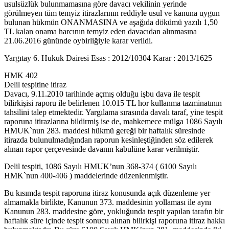
usulsüzlük bulunmamasına göre davacı vekilinin yerinde
görülmeyen tüm temyiz itirazlarının reddiyle usul ve kanuna uygun
bulunan hükmün ONANMASINA ve aşağıda dökümü yazılı 1,50
TL kalan onama harcının temyiz eden davacıdan alınmasına
21.06.2016 gününde oybirliğiyle karar verildi.
Yargıtay 6. Hukuk Dairesi Esas : 2012/10304 Karar : 2013/1625
HMK 402
Delil tespitine itiraz
Davacı, 9.11.2010 tarihinde açmış olduğu işbu dava ile tespit
bilirkişisi raporu ile belirlenen 10.015 TL hor kullanma tazminatının
tahsilini talep etmektedir. Yargılama sırasında davalı taraf, yine tespit
raporuna itirazlarına bildirmiş ise de, mahkemece mülga 1086 Sayılı
HMUK`nun 283. maddesi hükmü gereği bir haftalık süresinde
itirazda bulunulmadığından raporun kesinleştiğinden söz edilerek
alınan rapor çerçevesinde davanın kabulüne karar verilmiştir.
Delil tespiti, 1086 Sayılı HMUK’nun 368-374 ( 6100 Sayılı
HMK`nun 400-406 ) maddelerinde düzenlenmiştir.
Bu kısımda tespit raporuna itiraz konusunda açık düzenleme yer
almamakla birlikte, Kanunun 373. maddesinin yollaması ile aynı
Kanunun 283. maddesine göre, yokluğunda tespit yapılan tarafın bir
haftalık süre içinde tespit sonucu alınan bilirkişi raporuna itiraz hakkı