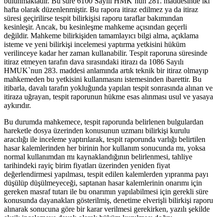
bulunmaktadır. Bu süre 6100 Sayılı HMK’nun 281. maddesinde iki
hafta olarak düzenlenmiştir. Bu rapora itiraz edilmez ya da itiraz
süresi geçirilirse tespit bilirkişisi raporu taraflar bakımından
kesinleşir. Ancak, bu kesinleşme mahkeme açısından geçerli
değildir. Mahkeme bilirkişiden tamamlayıcı bilgi alma, açıklama
isteme ve yeni bilirkişi incelemesi yaptırma yetkisini hüküm
verilinceye kadar her zaman kullanabilir. Tespit raporuna süresinde
itiraz etmeyen tarafın dava sırasındaki itirazı da 1086 Sayılı
HMUK`nun 283. maddesi anlamında artık teknik bir itiraz olmayıp
mahkemeden bu yetkisini kullanmasını istemesinden ibarettir. Bu
itibarla, davalı tarafın yokluğunda yapılan tespit sonrasında alınan ve
itiraza uğrayan, tespit raporunun hükme esas alınması usul ve yasaya
aykırıdır.
Bu durumda mahkemece, tespit raporunda belirlenen bulgulardan
hareketle dosya üzerinden konusunun uzmanı bilirkişi kurulu
aracılığı ile inceleme yaptırılarak, tespit raporunda varlığı belirtilen
hasar kalemlerinden her birinin hor kullanım sonucunda mı, yoksa
normal kullanımdan mı kaynaklandığının belirlenmesi, tahliye
tarihindeki rayiç birim fiyatları üzerinden yeniden fiyat
değerlendirmesi yapılması, tespit edilen kalemlerden yıpranma payı
düşülüp düşülmeyeceği, saptanan hasar kalemlerinin onarımı için
gereken masraf tutarı ile bu onarımın yapılabilmesi için gerekli süre
konusunda dayanakları gösterilmiş, denetime elverişli bilirkişi raporu
alınarak sonucuna göre bir karar verilmesi gerekirken, yazılı şekilde