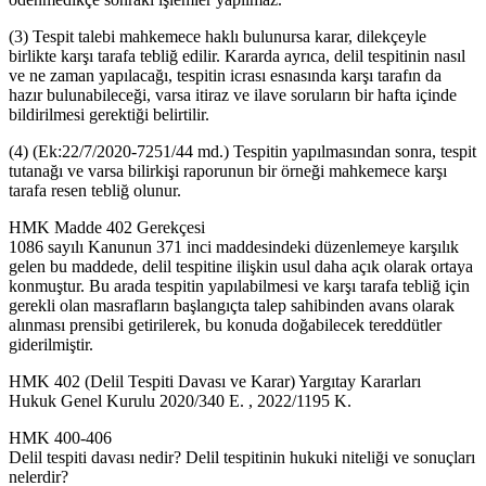
(3) Tespit talebi mahkemece haklı bulunursa karar, dilekçeyle
birlikte karşı tarafa tebliğ edilir. Kararda ayrıca, delil tespitinin nasıl
ve ne zaman yapılacağı, tespitin icrası esnasında karşı tarafın da
hazır bulunabileceği, varsa itiraz ve ilave soruların bir hafta içinde
bildirilmesi gerektiği belirtilir.
(4) (Ek:22/7/2020-7251/44 md.) Tespitin yapılmasından sonra, tespit
tutanağı ve varsa bilirkişi raporunun bir örneği mahkemece karşı
tarafa resen tebliğ olunur.
HMK Madde 402 Gerekçesi
1086 sayılı Kanunun 371 inci maddesindeki düzenlemeye karşılık
gelen bu maddede, delil tespitine ilişkin usul daha açık olarak ortaya
konmuştur. Bu arada tespitin yapılabilmesi ve karşı tarafa tebliğ için
gerekli olan masrafların başlangıçta talep sahibinden avans olarak
alınması prensibi getirilerek, bu konuda doğabilecek tereddütler
giderilmiştir.
HMK 402 (Delil Tespiti Davası ve Karar) Yargıtay Kararları
Hukuk Genel Kurulu 2020/340 E. , 2022/1195 K.
HMK 400-406
Delil tespiti davası nedir? Delil tespitinin hukuki niteliği ve sonuçları
nelerdir?