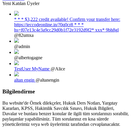
Yeni Katılan Üyeler
* * * $3,222 credit available! Confirm your transfer here:
https://ieccodeonline.in/?0q0cr8 * * *
hs=f07e13c4e3a9cc29d0b1f72e3192d9f2* ххх* 9bh8gl
@82umxa
@admin
@albertogagne
TestUser MyName
@Alice
altan engin
@altanengin
Bilgilendirme
Bu website'de Örnek dilekçeler, Hukuk Ders Notları, Yargıtay
Kararları, KPSS, Hakimlik Savcılık Sınavı, Hukuk Bilgileri,
Davalar ve bunlara benzer konular ile ilgili tüm sorularınızı sorabilir,
paylaşımlar yapabilirsiniz. Tüm sorularınız en kısa sürede
yöneticilerimiz veya web üyelerimiz tarafından cevaplanacaktır.