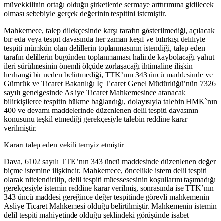
müvekkilinin ortağı olduğu şirketlerde sermaye arttırımına gidilecek
olması sebebiyle gerçek değerinin tespitini istemiştir.
Mahkemece, talep dilekçesinde karşı tarafın gösterilmediği, açılacak
bir eda veya tespit davasında her zaman keşif ve bilirkişi deliliyle
tespiti mümkün olan delillerin toplanmasının istendiği, talep eden
tarafın delillerin bugünden toplanmaması halinde kaybolacağı yahut
ileri sürülmesinin önemli ölçüde zorlaşacağı ihtimaline ilişkin
herhangi bir neden belirtmediği, TTK’nın 343 üncü maddesinde ve
Gümrük ve Ticaret Bakanlığı İç Ticaret Genel Müdürlüğü’nün 7326
sayılı genelgesinde Asliye Ticaret Mahkemesince atanacak
bilirkişilerce tespitin hükme bağlandığı, dolayısıyla talebin HMK`nın
400 ve devamı maddelerinde düzenlenen delil tespiti davasının
konusunu teşkil etmediği gerekçesiyle talebin reddine karar
verilmiştir.
Kararı talep eden vekili temyiz etmiştir.
Dava, 6102 sayılı TTK’nın 343 üncü maddesinde düzenlenen değer
biçme istemine ilişkindir. Mahkemece, öncelikle istem delil tespiti
olarak nitelendirilip, delil tespiti müessesesinin koşullarını taşımadığı
gerekçesiyle istemin reddine karar verilmiş, sonrasında ise TTK’nın
343 üncü maddesi gereğince değer tespitinde görevli mahkemenin
Asliye Ticaret Mahkemesi olduğu belirtilmiştir. Mahkemenin istemin
delil tespiti mahiyetinde olduğu şeklindeki görüşünde isabet