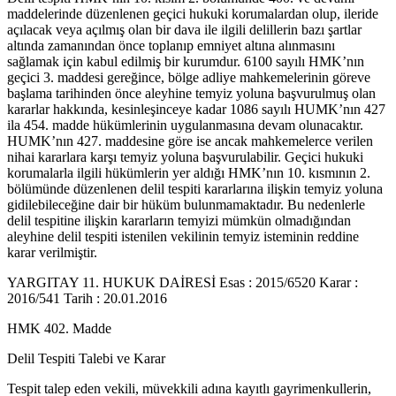
maddelerinde düzenlenen geçici hukuki korumalardan olup, ileride
açılacak veya açılmış olan bir dava ile ilgili delillerin bazı şartlar
altında zamanından önce toplanıp emniyet altına alınmasını
sağlamak için kabul edilmiş bir kurumdur. 6100 sayılı HMK’nın
geçici 3. maddesi gereğince, bölge adliye mahkemelerinin göreve
başlama tarihinden önce aleyhine temyiz yoluna başvurulmuş olan
kararlar hakkında, kesinleşinceye kadar 1086 sayılı HUMK’nın 427
ila 454. madde hükümlerinin uygulanmasına devam olunacaktır.
HUMK’nın 427. maddesine göre ise ancak mahkemelerce verilen
nihai kararlara karşı temyiz yoluna başvurulabilir. Geçici hukuki
korumalarla ilgili hükümlerin yer aldığı HMK’nın 10. kısmının 2.
bölümünde düzenlenen delil tespiti kararlarına ilişkin temyiz yoluna
gidilebileceğine dair bir hüküm bulunmamaktadır. Bu nedenlerle
delil tespitine ilişkin kararların temyizi mümkün olmadığından
aleyhine delil tespiti istenilen vekilinin temyiz isteminin reddine
karar verilmiştir.
YARGITAY 11. HUKUK DAİRESİ Esas : 2015/6520 Karar :
2016/541 Tarih : 20.01.2016
HMK 402. Madde
Delil Tespiti Talebi ve Karar
Tespit talep eden vekili, müvekkili adına kayıtlı gayrimenkullerin,