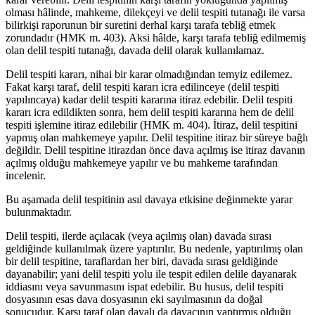
olması hâlinde, mahkeme, dilekçeyi ve delil tespiti tutanağı ile varsa
bilirkişi raporunun bir suretini derhal karşı tarafa tebliğ etmek
zorundadır (HMK m. 403). Aksi hâlde, karşı tarafa tebliğ edilmemiş
olan delil tespiti tutanağı, davada delil olarak kullanılamaz.
Delil tespiti kararı, nihai bir karar olmadığından temyiz edilemez.
Fakat karşı taraf, delil tespiti kararı icra edilinceye (delil tespiti
yapılıncaya) kadar delil tespiti kararına itiraz edebilir. Delil tespiti
kararı icra edildikten sonra, hem delil tespiti kararına hem de delil
tespiti işlemine itiraz edilebilir (HMK m. 404). İtiraz, delil tespitini
yapmış olan mahkemeye yapılır. Delil tespitine itiraz bir süreye bağlı
değildir. Delil tespitine itirazdan önce dava açılmış ise itiraz davanın
açılmış olduğu mahkemeye yapılır ve bu mahkeme tarafından
incelenir.
Bu aşamada delil tespitinin asıl davaya etkisine değinmekte yarar
bulunmaktadır.
Delil tespiti, ilerde açılacak (veya açılmış olan) davada sırası
geldiğinde kullanılmak üzere yaptırılır. Bu nedenle, yaptırılmış olan
bir delil tespitine, taraflardan her biri, davada sırası geldiğinde
dayanabilir; yani delil tespiti yolu ile tespit edilen delile dayanarak
iddiasını veya savunmasını ispat edebilir. Bu husus, delil tespiti
dosyasının esas dava dosyasının eki sayılmasının da doğal
sonucudur. Karşı taraf olan davalı da davacının yaptırmış olduğu