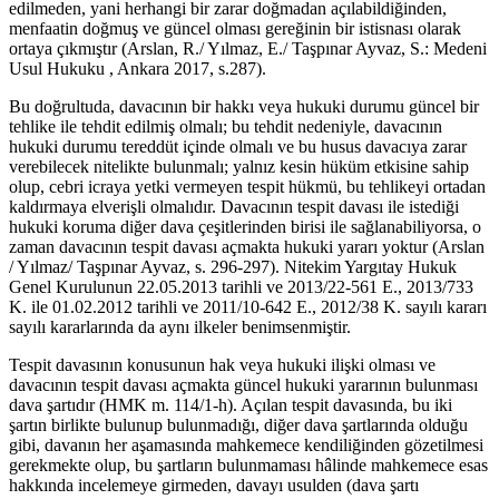
edilmeden, yani herhangi bir zarar doğmadan açılabildiğinden,
menfaatin doğmuş ve güncel olması gereğinin bir istisnası olarak
ortaya çıkmıştır (Arslan, R./ Yılmaz, E./ Taşpınar Ayvaz, S.: Medeni
Usul Hukuku , Ankara 2017, s.287).
Bu doğrultuda, davacının bir hakkı veya hukuki durumu güncel bir
tehlike ile tehdit edilmiş olmalı; bu tehdit nedeniyle, davacının
hukuki durumu tereddüt içinde olmalı ve bu husus davacıya zarar
verebilecek nitelikte bulunmalı; yalnız kesin hüküm etkisine sahip
olup, cebri icraya yetki vermeyen tespit hükmü, bu tehlikeyi ortadan
kaldırmaya elverişli olmalıdır. Davacının tespit davası ile istediği
hukuki koruma diğer dava çeşitlerinden birisi ile sağlanabiliyorsa, o
zaman davacının tespit davası açmakta hukuki yararı yoktur (Arslan
/ Yılmaz/ Taşpınar Ayvaz, s. 296-297). Nitekim Yargıtay Hukuk
Genel Kurulunun 22.05.2013 tarihli ve 2013/22-561 E., 2013/733
K. ile 01.02.2012 tarihli ve 2011/10-642 E., 2012/38 K. sayılı kararı
sayılı kararlarında da aynı ilkeler benimsenmiştir.
Tespit davasının konusunun hak veya hukuki ilişki olması ve
davacının tespit davası açmakta güncel hukuki yararının bulunması
dava şartıdır (HMK m. 114/1-h). Açılan tespit davasında, bu iki
şartın birlikte bulunup bulunmadığı, diğer dava şartlarında olduğu
gibi, davanın her aşamasında mahkemece kendiliğinden gözetilmesi
gerekmekte olup, bu şartların bulunmaması hâlinde mahkemece esas
hakkında incelemeye girmeden, davayı usulden (dava şartı