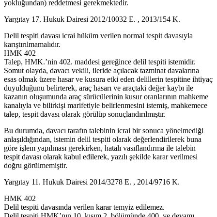
yokluğundan) reddetmesi gerekmektedir.
Yargıtay 17. Hukuk Dairesi 2012/10032 E. , 2013/154 K.
Delil tespiti davası icrai hüküm verilen normal tespit davasıyla
karıştırılmamalıdır.
HMK 402
Talep, HMK.’nin 402. maddesi gereğince delil tespiti istemidir.
Somut olayda, davacı vekili, ileride açılacak tazminat davalarına
esas olmak üzere hasar ve kusura etki eden delillerin tespitine ihtiyaç
duyulduğunu belirterek, araç hasarı ve araçtaki değer kaybı ile
kazanın oluşumunda araç sürücülerinin kusur oranlarının mahkeme
kanalıyla ve bilirkişi marifetiyle belirlenmesini istemiş, mahkemece
talep, tespit davası olarak görülüp sonuçlandırılmıştır.
Bu durumda, davacı tarafın talebinin icrai bir sonuca yönelmediği
anlaşıldığından, istemin delil tespiti olarak değerlendirilerek buna
göre işlem yapılması gerekirken, hatalı vasıflandırma ile talebin
tespit davası olarak kabul edilerek, yazılı şekilde karar verilmesi
doğru görülmemiştir.
Yargıtay 11. Hukuk Dairesi 2014/3278 E. , 2014/9716 K.
HMK 402
Delil tespiti davasında verilen karar temyiz edilemez.
Delil tespiti HMK’nın 10. kısım 2. bölümünde 400. ve devamı