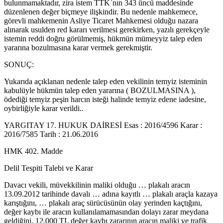
bulunmamaktadır, zira istem TTK`nın 343 üncü maddesinde
düzenlenen değer biçmeye ilişkindir. Bu nedenle mahkemece,
görevli mahkemenin Asliye Ticaret Mahkemesi olduğu nazara
alınarak usulden red kararı verilmesi gerekirken, yazılı gerekçeyle
istemin reddi doğru görülmemiş, hükmün mümeyyiz talep eden
yararına bozulmasına karar vermek gerekmiştir.
SONUÇ:
Yukarıda açıklanan nedenle talep eden vekilinin temyiz isteminin
kabulüyle hükmün talep eden yararına ( BOZULMASINA ),
ödediği temyiz peşin harcın isteği halinde temyiz edene iadesine,
oybirliğiyle karar verildi..
YARGITAY 17. HUKUK DAİRESİ Esas : 2016/4596 Karar :
2016/7585 Tarih : 21.06.2016
HMK 402. Madde
Delil Tespiti Talebi ve Karar
Davacı vekili, müvekkilinin maliki olduğu … plakalı aracın
13.09.2012 tarihinde davalı … adına kayıtlı … plakalı araçla kazaya
karıştığını, … plakalı araç sürücüsünün olay yerinden kaçtığını,
değer kaybı ile aracın kullanılamamasından dolayı zarar meydana
geldiğini, 12.000 TL değer kaybı zararının aracın maliki ve trafik