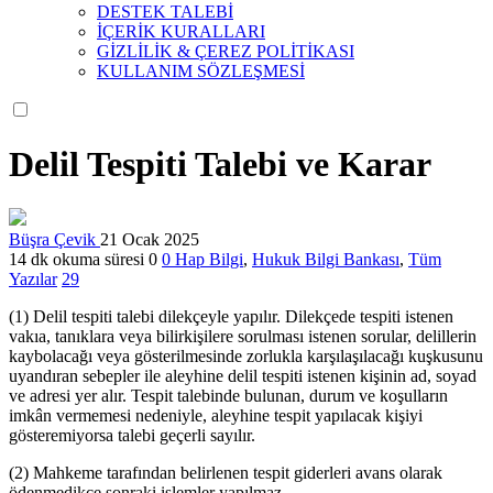
DESTEK TALEBİ
İÇERİK KURALLARI
GİZLİLİK & ÇEREZ POLİTİKASI
KULLANIM SÖZLEŞMESİ
Delil Tespiti Talebi ve Karar
Büşra Çevik
21 Ocak 2025
14 dk okuma süresi
0
0
Hap Bilgi
,
Hukuk Bilgi Bankası
,
Tüm
Yazılar
29
(1) Delil tespiti talebi dilekçeyle yapılır. Dilekçede tespiti istenen
vakıa, tanıklara veya bilirkişilere sorulması istenen sorular, delillerin
kaybolacağı veya gösterilmesinde zorlukla karşılaşılacağı kuşkusunu
uyandıran sebepler ile aleyhine delil tespiti istenen kişinin ad, soyad
ve adresi yer alır. Tespit talebinde bulunan, durum ve koşulların
imkân vermemesi nedeniyle, aleyhine tespit yapılacak kişiyi
gösteremiyorsa talebi geçerli sayılır.
(2) Mahkeme tarafından belirlenen tespit giderleri avans olarak
ödenmedikçe sonraki işlemler yapılmaz.