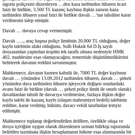
sigorta poliçesini düzenleyen …den kaza tarihinden itibaren ticari
faizi ile birlikte, 3.500 TL kazanç kaybına ilişkin zararın kaza
tarihinden itibaren yasal faizi ile birlikte davalı …‘tan tahsiline karar
verilmesini talep etmiştir.
Davalı … davaya cevap vermemiştir.
Davalı ….., araç başına poliçe limitinin 20.000 TL olduğunu, değer
kaybı talebinin afaki olduğunu, Sulh Hukuk 64 D.İş sayılı
dosyasından yaptırılan tespitin tek taraflı olması nedeniyle HMK
402. maddesine esas olamayacağını, temerrüde düşürülmediklerini
belirterek davanın reddini savunmuştur.
Mahkemece, davanın kısmen kabulü ile, 7000 TL değer kaybının
davalı … yönünden 13.09.2012 tarihinden itibaren, davalı … şirketi
yönünden dava tarihinden itibaren işleyecek değişen oranlardaki
avans faizi ile birlikte (davalı … şirketi poliçe limiti ile sınırlı olarak)
davalılardan tahsili ile davacıya verilmesine, fazlaya ilişkin değer
kaybı talebi ile kazanç kaybı (ulaşım mahrumiyet bedeli) talebinin
reddine, karar verilmiş; hüküm, davacı vekili tarafından temyiz
edilmiştir.
Mahkemece toplanıp değerlendirilen delillere, özellikle oluşa ve
dosya içeriğine uygun olarak düzenlenen uzman bilirkişi raporunda
belirtilen tazminata ilişkin hesaplamanın hükme esas alınmasında bir