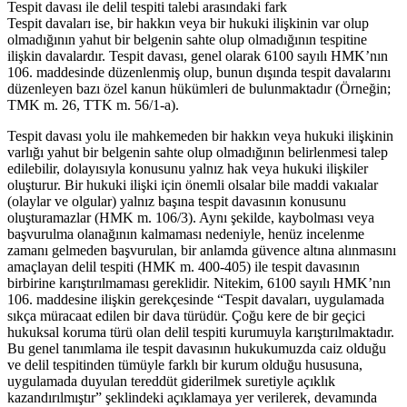
Tespit davası ile delil tespiti talebi arasındaki fark
Tespit davaları ise, bir hakkın veya bir hukuki ilişkinin var olup
olmadığının yahut bir belgenin sahte olup olmadığının tespitine
ilişkin davalardır. Tespit davası, genel olarak 6100 sayılı HMK’nın
106. maddesinde düzenlenmiş olup, bunun dışında tespit davalarını
düzenleyen bazı özel kanun hükümleri de bulunmaktadır (Örneğin;
TMK m. 26, TTK m. 56/1-a).
Tespit davası yolu ile mahkemeden bir hakkın veya hukuki ilişkinin
varlığı yahut bir belgenin sahte olup olmadığının belirlenmesi talep
edilebilir, dolayısıyla konusunu yalnız hak veya hukuki ilişkiler
oluşturur. Bir hukuki ilişki için önemli olsalar bile maddi vakıalar
(olaylar ve olgular) yalnız başına tespit davasının konusunu
oluşturamazlar (HMK m. 106/3). Aynı şekilde, kaybolması veya
başvurulma olanağının kalmaması nedeniyle, henüz incelenme
zamanı gelmeden başvurulan, bir anlamda güvence altına alınmasını
amaçlayan delil tespiti (HMK m. 400-405) ile tespit davasının
birbirine karıştırılmaması gereklidir. Nitekim, 6100 sayılı HMK’nın
106. maddesine ilişkin gerekçesinde “Tespit davaları, uygulamada
sıkça müracaat edilen bir dava türüdür. Çoğu kere de bir geçici
hukuksal koruma türü olan delil tespiti kurumuyla karıştırılmaktadır.
Bu genel tanımlama ile tespit davasının hukukumuzda caiz olduğu
ve delil tespitinden tümüyle farklı bir kurum olduğu hususuna,
uygulamada duyulan tereddüt giderilmek suretiyle açıklık
kazandırılmıştır” şeklindeki açıklamaya yer verilerek, devamında