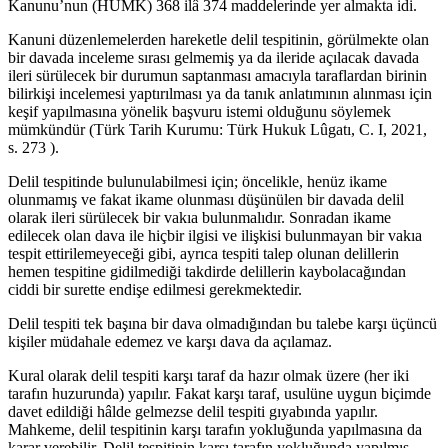
Kanunu’nun (HUMK) 368 ilâ 374 maddelerinde yer almakta idi.
Kanuni düzenlemelerden hareketle delil tespitinin, görülmekte olan
bir davada inceleme sırası gelmemiş ya da ileride açılacak davada
ileri sürülecek bir durumun saptanması amacıyla taraflardan birinin
bilirkişi incelemesi yaptırılması ya da tanık anlatımının alınması için
keşif yapılmasına yönelik başvuru istemi olduğunu söylemek
mümkündür (Türk Tarih Kurumu: Türk Hukuk Lûgatı, C. I, 2021,
s. 273 ).
Delil tespitinde bulunulabilmesi için; öncelikle, henüz ikame
olunmamış ve fakat ikame olunması düşünülen bir davada delil
olarak ileri sürülecek bir vakıa bulunmalıdır. Sonradan ikame
edilecek olan dava ile hiçbir ilgisi ve ilişkisi bulunmayan bir vakıa
tespit ettirilemeyeceği gibi, ayrıca tespiti talep olunan delillerin
hemen tespitine gidilmediği takdirde delillerin kaybolacağından
ciddi bir surette endişe edilmesi gerekmektedir.
Delil tespiti tek başına bir dava olmadığından bu talebe karşı üçüncü
kişiler müdahale edemez ve karşı dava da açılamaz.
Kural olarak delil tespiti karşı taraf da hazır olmak üzere (her iki
tarafın huzurunda) yapılır. Fakat karşı taraf, usulüne uygun biçimde
davet edildiği hâlde gelmezse delil tespiti gıyabında yapılır.
Mahkeme, delil tespitinin karşı tarafın yokluğunda yapılmasına da
karar verebilir. Delil tespitinin karşı tarafın yokluğunda yapılmış