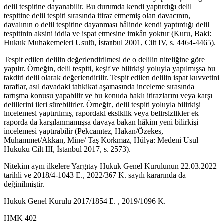
delil tespitine dayanabilir. Bu durumda kendi yaptırdığı delil
tespitine delil tespiti sırasında itiraz etmemiş olan davacının,
davalının o delil tespitine dayanması hâlinde kendi yaptırdığı delil
tespitinin aksini iddia ve ispat etmesine imkân yoktur (Kuru, Baki:
Hukuk Muhakemeleri Usulü, İstanbul 2001, Cilt IV, s. 4464-4465).
Tespit edilen delilin değerlendirilmesi de o delilin niteliğine göre
yapılır. Örneğin, delil tespiti, keşif ve bilirkişi yoluyla yapılmışsa bu
takdiri delil olarak değerlendirilir. Tespit edilen delilin ispat kuvvetini
taraflar, asıl davadaki tahkikat aşamasında inceleme sırasında
tartışma konusu yapabilir ve bu konuda haklı itirazlarını veya karşı
delillerini ileri sürebilirler. Örneğin, delil tespiti yoluyla bilirkişi
incelemesi yaptırılmış, rapordaki eksiklik veya belirsizlikler ek
raporda da karşılanmamışsa davaya bakan hâkim yeni bilirkişi
incelemesi yaptırabilir (Pekcanıtez, Hakan/Özekes,
Muhammet/Akkan, Mine/ Taş Korkmaz, Hülya: Medeni Usul
Hukuku Cilt III, İstanbul 2017, s. 2573).
Nitekim aynı ilkelere Yargıtay Hukuk Genel Kurulunun 22.03.2022
tarihli ve 2018/4-1043 E., 2022/367 K. sayılı kararında da
değinilmiştir.
Hukuk Genel Kurulu 2017/1854 E. , 2019/1096 K.
HMK 402