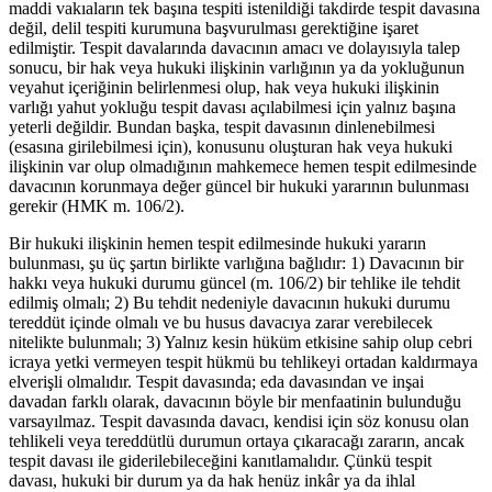
maddi vakıaların tek başına tespiti istenildiği takdirde tespit davasına
değil, delil tespiti kurumuna başvurulması gerektiğine işaret
edilmiştir. Tespit davalarında davacının amacı ve dolayısıyla talep
sonucu, bir hak veya hukuki ilişkinin varlığının ya da yokluğunun
veyahut içeriğinin belirlenmesi olup, hak veya hukuki ilişkinin
varlığı yahut yokluğu tespit davası açılabilmesi için yalnız başına
yeterli değildir. Bundan başka, tespit davasının dinlenebilmesi
(esasına girilebilmesi için), konusunu oluşturan hak veya hukuki
ilişkinin var olup olmadığının mahkemece hemen tespit edilmesinde
davacının korunmaya değer güncel bir hukuki yararının bulunması
gerekir (HMK m. 106/2).
Bir hukuki ilişkinin hemen tespit edilmesinde hukuki yararın
bulunması, şu üç şartın birlikte varlığına bağlıdır: 1) Davacının bir
hakkı veya hukuki durumu güncel (m. 106/2) bir tehlike ile tehdit
edilmiş olmalı; 2) Bu tehdit nedeniyle davacının hukuki durumu
tereddüt içinde olmalı ve bu husus davacıya zarar verebilecek
nitelikte bulunmalı; 3) Yalnız kesin hüküm etkisine sahip olup cebri
icraya yetki vermeyen tespit hükmü bu tehlikeyi ortadan kaldırmaya
elverişli olmalıdır. Tespit davasında; eda davasından ve inşai
davadan farklı olarak, davacının böyle bir menfaatinin bulunduğu
varsayılmaz. Tespit davasında davacı, kendisi için söz konusu olan
tehlikeli veya tereddütlü durumun ortaya çıkaracağı zararın, ancak
tespit davası ile giderilebileceğini kanıtlamalıdır. Çünkü tespit
davası, hukuki bir durum ya da hak henüz inkâr ya da ihlal