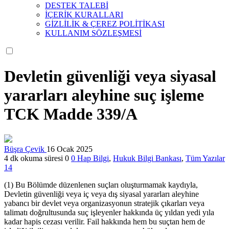
DESTEK TALEBİ
İÇERİK KURALLARI
GİZLİLİK & ÇEREZ POLİTİKASI
KULLANIM SÖZLEŞMESİ
Devletin güvenliği veya siyasal
yararları aleyhine suç işleme
TCK Madde 339/A
Büşra Çevik
16 Ocak 2025
4 dk okuma süresi
0
0
Hap Bilgi
,
Hukuk Bilgi Bankası
,
Tüm Yazılar
14
(1) Bu Bölümde düzenlenen suçları oluşturmamak kaydıyla,
Devletin güvenliği veya iç veya dış siyasal yararları aleyhine
yabancı bir devlet veya organizasyonun stratejik çıkarları veya
talimatı doğrultusunda suç işleyenler hakkında üç yıldan yedi yıla
kadar hapis cezası verilir. Fail hakkında hem bu suçtan hem de