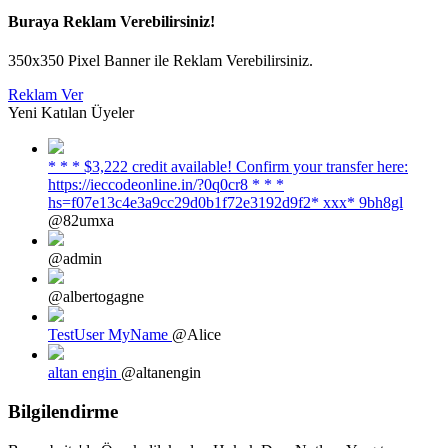
Buraya Reklam Verebilirsiniz!
350x350 Pixel Banner ile Reklam Verebilirsiniz.
Reklam Ver
Yeni Katılan Üyeler
* * * $3,222 credit available! Confirm your transfer here:
https://ieccodeonline.in/?0q0cr8 * * *
hs=f07e13c4e3a9cc29d0b1f72e3192d9f2* ххх* 9bh8gl
@82umxa
@admin
@albertogagne
TestUser MyName
@Alice
altan engin
@altanengin
Bilgilendirme