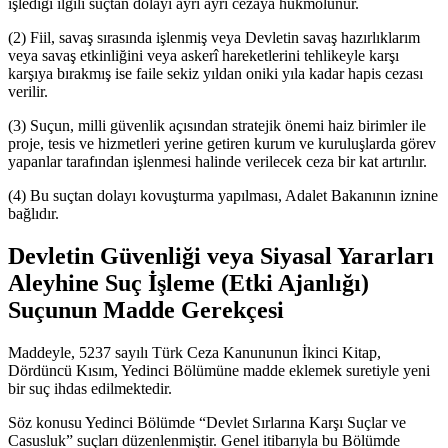
işlediği ilgili suçtan dolayı ayrı ayrı cezaya hükmolunur.
(2) Fiil, savaş sırasında işlenmiş veya Devletin savaş hazırlıklarım
veya savaş etkinliğini veya askerî hareketlerini tehlikeyle karşı
karşıya bırakmış ise faile sekiz yıldan oniki yıla kadar hapis cezası
verilir.
(3) Suçun, milli güvenlik açısından stratejik önemi haiz birimler ile
proje, tesis ve hizmetleri yerine getiren kurum ve kuruluşlarda görev
yapanlar tarafından işlenmesi halinde verilecek ceza bir kat artırılır.
(4) Bu suçtan dolayı kovuşturma yapılması, Adalet Bakanının iznine
bağlıdır.
Devletin Güvenliği veya Siyasal Yararları
Aleyhine Suç İşleme (Etki Ajanlığı)
Suçunun Madde Gerekçesi
Maddeyle, 5237 sayılı Türk Ceza Kanununun İkinci Kitap,
Dördüncü Kısım, Yedinci Bölümüne madde eklemek suretiyle yeni
bir suç ihdas edilmektedir.
Söz konusu Yedinci Bölümde “Devlet Sırlarına Karşı Suçlar ve
Casusluk” suçları düzenlenmiştir. Genel itibarıyla bu Bölümde