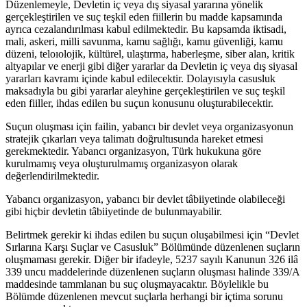
Düzenlemeyle, Devletin iç veya dış siyasal yararına yönelik
gerçekleştirilen ve suç teşkil eden fiillerin bu madde kapsamında
ayrıca cezalandırılması kabul edilmektedir. Bu kapsamda iktisadi,
mali, askeri, milli savunma, kamu sağlığı, kamu güvenliği, kamu
düzeni, teloıolojik, kültürel, ulaştırma, haberleşme, siber alan, kritik
altyapılar ve enerji gibi diğer yararlar da Devletin iç veya dış siyasal
yararları kavramı içinde kabul edilecektir. Dolayısıyla casusluk
maksadıyla bu gibi yararlar aleyhine gerçekleştirilen ve suç teşkil
eden fiiller, ihdas edilen bu suçun konusunu oluşturabilecektir.
Suçun oluşması için failin, yabancı bir devlet veya organizasyonun
stratejik çıkarları veya talimatı doğrultusunda hareket etmesi
gerekmektedir. Yabancı organizasyon, Türk hukukuna göre
kurulmamış veya oluşturulmamış organizasyon olarak
değerlendirilmektedir.
Yabancı organizasyon, yabancı bir devlet tâbiiyetinde olabileceği
gibi hiçbir devletin tâbiiyetinde de bulunmayabilir.
Belirtmek gerekir ki ihdas edilen bu suçun oluşabilmesi için “Devlet
Sırlarına Karşı Suçlar ve Casusluk” Bölümünde düzenlenen suçların
oluşmaması gerekir. Diğer bir ifadeyle, 5237 sayılı Kanunun 326 ilâ
339 uncu maddelerinde düzenlenen suçların oluşması halinde 339/A
maddesinde tammlanan bu suç oluşmayacaktır. Böylelikle bu
Bölümde düzenlenen mevcut suçlarla herhangi bir içtima sorunu