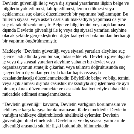
Devletin güvenliği ile iç veya dış siyasal yararlarına ilişkin belge ve
bilgilerin yok edilmesi, tahrip edilmesi, temin edilmesi veya
açıklanması suç olarak düzenlenerek bir yaptırıma bağlanmıştır. Bu
fiillerin siyasal veya askeri casusluk maksadıyla yapılması da yine
suç olarak düzenlenmiştir. Belge ve bilgi temini veya açıklanması
dışında Devletin güvenliği ile iç veya dış siyasal yararları aleyhine
olacak şekilde gerçekleştirilen diğer faaliyetler bakımından herhangi
bir yaptırım öngörülmemiştir.
Maddeyle “Devletin güvenliği veya siyasal yararları aleyhine suç
işleme” adı altında yeni bir suç ihdas edilerek. Devletin güvenliği ile
iç veya dış siyasal yararları aleyhine yabancı bir devlet veya
organizasyonun stratejik çıkarları veya talimatı doğrultusunda suç
işleyenlerin üç yıldan yedi yıla kadar hapis cezasıyla
cezalandırılacağı düzenlenmektedir. Böylelikle belge ve bilgi temini
veya açıklanması dışında casusluk maksadıyla suç işlenmesi de ayrı
bir suç olarak düzenlenmekte ve casusluk faaliyetleriyle daha etkin
mücadele edilmesi amaçlanmaktadır.
“Devletin güvenliği” kavramı, Devletin varlığının korunmasını ve
tehlikeyle karşı karşıya bırakılmamasını ifade etmektedir. Devletin
varlığını tehlikeye düşürebilecek nitelikteki eylemler, Devletin
güvenliğini ihlal etmektedir. Devletin iç ve dış siyasal yararları ile
güvenliği arasında sıkı bir ilişki bulunduğu bilinmektedir.