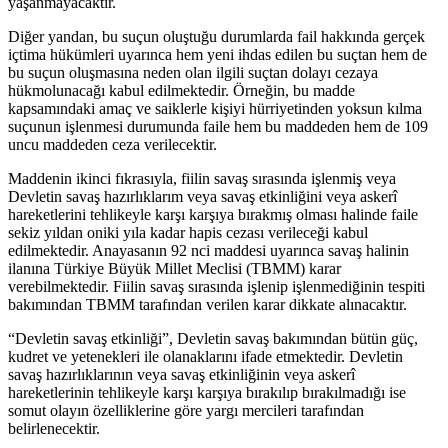
yaşanmayacaktır.
Diğer yandan, bu suçun oluştuğu durumlarda fail hakkında gerçek
içtima hükümleri uyarınca hem yeni ihdas edilen bu suçtan hem de
bu suçun oluşmasına neden olan ilgili suçtan dolayı cezaya
hükmolunacağı kabul edilmektedir. Örneğin, bu madde
kapsamındaki amaç ve saiklerle kişiyi hürriyetinden yoksun kılma
suçunun işlenmesi durumunda faile hem bu maddeden hem de 109
uncu maddeden ceza verilecektir.
Maddenin ikinci fıkrasıyla, fiilin savaş sırasında işlenmiş veya
Devletin savaş hazırlıklarım veya savaş etkinliğini veya askerî
hareketlerini tehlikeyle karşı karşıya bırakmış olması halinde faile
sekiz yıldan oniki yıla kadar hapis cezası verileceği kabul
edilmektedir. Anayasanın 92 nci maddesi uyarınca savaş halinin
ilanına Türkiye Büyük Millet Meclisi (TBMM) karar
verebilmektedir. Fiilin savaş sırasında işlenip işlenmediğinin tespiti
bakımından TBMM tarafından verilen karar dikkate alınacaktır.
“Devletin savaş etkinliği”, Devletin savaş bakımından bütün güç,
kudret ve yetenekleri ile olanaklarını ifade etmektedir. Devletin
savaş hazırlıklarının veya savaş etkinliğinin veya askerî
hareketlerinin tehlikeyle karşı karşıya bırakılıp bırakılmadığı ise
somut olayın özelliklerine göre yargı mercileri tarafından
belirlenecektir.