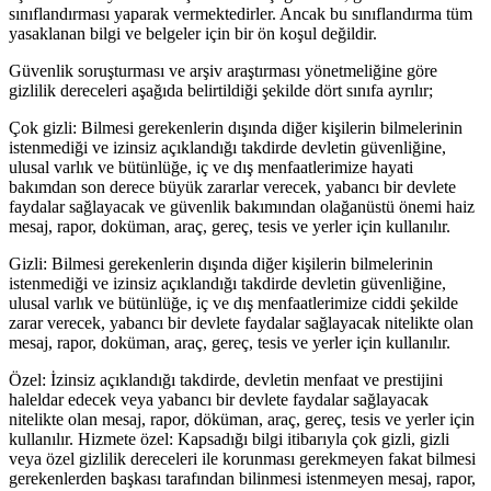
sınıflandırması yaparak vermektedirler. Ancak bu sınıflandırma tüm
yasaklanan bilgi ve belgeler için bir ön koşul değildir.
Güvenlik soruşturması ve arşiv araştırması yönetmeliğine göre
gizlilik dereceleri aşağıda belirtildiği şekilde dört sınıfa ayrılır;
Çok gizli: Bilmesi gerekenlerin dışında diğer kişilerin bilmelerinin
istenmediği ve izinsiz açıklandığı takdirde devletin güvenliğine,
ulusal varlık ve bütünlüğe, iç ve dış menfaatlerimize hayati
bakımdan son derece büyük zararlar verecek, yabancı bir devlete
faydalar sağlayacak ve güvenlik bakımından olağanüstü önemi haiz
mesaj, rapor, doküman, araç, gereç, tesis ve yerler için kullanılır.
Gizli: Bilmesi gerekenlerin dışında diğer kişilerin bilmelerinin
istenmediği ve izinsiz açıklandığı takdirde devletin güvenliğine,
ulusal varlık ve bütünlüğe, iç ve dış menfaatlerimize ciddi şekilde
zarar verecek, yabancı bir devlete faydalar sağlayacak nitelikte olan
mesaj, rapor, doküman, araç, gereç, tesis ve yerler için kullanılır.
Özel: İzinsiz açıklandığı takdirde, devletin menfaat ve prestijini
haleldar edecek veya yabancı bir devlete faydalar sağlayacak
nitelikte olan mesaj, rapor, döküman, araç, gereç, tesis ve yerler için
kullanılır. Hizmete özel: Kapsadığı bilgi itibarıyla çok gizli, gizli
veya özel gizlilik dereceleri ile korunması gerekmeyen fakat bilmesi
gerekenlerden başkası tarafından bilinmesi istenmeyen mesaj, rapor,