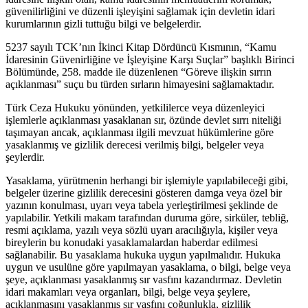
güvenilirliğini ve düzenli işleyişini sağlamak için devletin idari
kurumlarının gizli tuttuğu bilgi ve belgelerdir.
5237 sayılı TCK’nın İkinci Kitap Dördüncü Kısmının, “Kamu
İdaresinin Güvenirliğine ve İşleyişine Karşı Suçlar” başlıklı Birinci
Bölümünde, 258. madde ile düzenlenen “Göreve ilişkin sırrın
açıklanması” suçu bu türden sırların himayesini sağlamaktadır.
Türk Ceza Hukuku yönünden, yetkililerce veya düzenleyici
işlemlerle açıklanması yasaklanan sır, özünde devlet sırrı niteliği
taşımayan ancak, açıklanması ilgili mevzuat hükümlerine göre
yasaklanmış ve gizlilik derecesi verilmiş bilgi, belgeler veya
şeylerdir.
Yasaklama, yürütmenin herhangi bir işlemiyle yapılabileceği gibi,
belgeler üzerine gizlilik derecesini gösteren damga veya özel bir
yazının konulması, uyarı veya tabela yerleştirilmesi şeklinde de
yapılabilir. Yetkili makam tarafından duruma göre, sirküler, tebliğ,
resmi açıklama, yazılı veya sözlü uyarı aracılığıyla, kişiler veya
bireylerin bu konudaki yasaklamalardan haberdar edilmesi
sağlanabilir. Bu yasaklama hukuka uygun yapılmalıdır. Hukuka
uygun ve usulüne göre yapılmayan yasaklama, o bilgi, belge veya
şeye, açıklanması yasaklanmış sır vasfını kazandırmaz. Devletin
idari makamları veya organları, bilgi, belge veya şeylere,
açıklanmasını yasaklanmış sır vasfını çoğunlukla, gizlilik