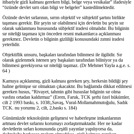
itibariyle gizli kalması gereken bilgi, belge veya vesikalar” ifadesiyle
“özünde devlet sırrı olan bilgi ve belgeler” kastedilmektedir.
Özünde devlet sırlarının, sırrın objektif ve sübjektif şartını birlikte
taşıması gerekir. Bir şeyin sır olabilmesi için devletin bu şeyin sır
olarak saklanması hususunda sübjektif iradesi olmalıdır. Bu bilginin
sır niteliği taşıması için önceden resmi makamlarca açıklanması
gerekmez. Devletin o bilginin gizliliği konusundaki zımni iradesi
yeterlidir.
Objektiflik unsuru, başkaları tarafından bilinmesi ile ilgilidir. Sır
olarak gizlenmek istenen şey başkaları tarafından biliniyor ya da
bilinmesi gerekiyorsa sır niteliği taşımaz. (Dr Mehmet Yayla a.g.e. s.
64 )
Kamuya açıklanmış, gizli kalması gereken şey, herkesin bildiği şey
haline gelmişse sır olmaktan çıkacaktır. Bu bağlamda dikkat edilmesi
gereken husus, “Rivayet, tahmin gibi hususlar bilginin sır olma
vasfını ortadan kaldırmaz” (Erem, Faruk, TCK şerhi özel hükümler,
cilt 2 1993 baskı, s. 1038;,Savaş, Vural-Mollamahmutoğulu, Sadık
TCK. nu yorumu 2, cilt, 2,baskı s. 184)
Günümüzde teknolojinin gelişmesi ve haberleşme imkanlarının
artması devlet sırlarını korumayı zorlaştırmaktadır. Her ne kadar
devletlerin sırları konusunda çeşitli yayınlar yapılıyorsa da,