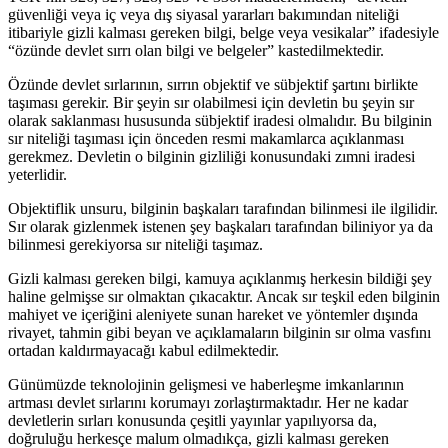
güvenliği veya iç veya dış siyasal yararları bakımından niteliği
itibariyle gizli kalması gereken bilgi, belge veya vesikalar” ifadesiyle
“özünde devlet sırrı olan bilgi ve belgeler” kastedilmektedir.
Özünde devlet sırlarının, sırrın objektif ve sübjektif şartını birlikte
taşıması gerekir. Bir şeyin sır olabilmesi için devletin bu şeyin sır
olarak saklanması hususunda sübjektif iradesi olmalıdır. Bu bilginin
sır niteliği taşıması için önceden resmi makamlarca açıklanması
gerekmez. Devletin o bilginin gizliliği konusundaki zımni iradesi
yeterlidir.
Objektiflik unsuru, bilginin başkaları tarafından bilinmesi ile ilgilidir.
Sır olarak gizlenmek istenen şey başkaları tarafından biliniyor ya da
bilinmesi gerekiyorsa sır niteliği taşımaz.
Gizli kalması gereken bilgi, kamuya açıklanmış herkesin bildiği şey
haline gelmişse sır olmaktan çıkacaktır. Ancak sır teşkil eden bilginin
mahiyet ve içeriğini aleniyete sunan hareket ve yöntemler dışında
rivayet, tahmin gibi beyan ve açıklamaların bilginin sır olma vasfını
ortadan kaldırmayacağı kabul edilmektedir.
Günümüzde teknolojinin gelişmesi ve haberleşme imkanlarının
artması devlet sırlarını korumayı zorlaştırmaktadır. Her ne kadar
devletlerin sırları konusunda çeşitli yayınlar yapılıyorsa da,
doğruluğu herkesçe malum olmadıkça, gizli kalması gereken