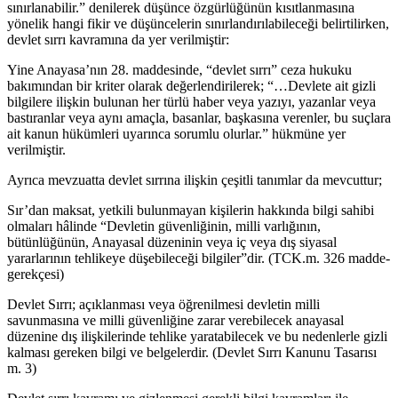
sınırlanabilir.” denilerek düşünce özgürlüğünün kısıtlanmasına
yönelik hangi fikir ve düşüncelerin sınırlandırılabileceği belirtilirken,
devlet sırrı kavramına da yer verilmiştir:
Yine Anayasa’nın 28. maddesinde, “devlet sırrı” ceza hukuku
bakımından bir kriter olarak değerlendirilerek; “…Devlete ait gizli
bilgilere ilişkin bulunan her türlü haber veya yazıyı, yazanlar veya
bastıranlar veya aynı amaçla, basanlar, başkasına verenler, bu suçlara
ait kanun hükümleri uyarınca sorumlu olurlar.” hükmüne yer
verilmiştir.
Ayrıca mevzuatta devlet sırrına ilişkin çeşitli tanımlar da mevcuttur;
Sır’dan maksat, yetkili bulunmayan kişilerin hakkında bilgi sahibi
olmaları hâlinde “Devletin güvenliğinin, milli varlığının,
bütünlüğünün, Anayasal düzeninin veya iç veya dış siyasal
yararlarının tehlikeye düşebileceği bilgiler”dir. (TCK.m. 326 madde-
gerekçesi)
Devlet Sırrı; açıklanması veya öğrenilmesi devletin milli
savunmasına ve milli güvenliğine zarar verebilecek anayasal
düzenine dış ilişkilerinde tehlike yaratabilecek ve bu nedenlerle gizli
kalması gereken bilgi ve belgelerdir. (Devlet Sırrı Kanunu Tasarısı
m. 3)