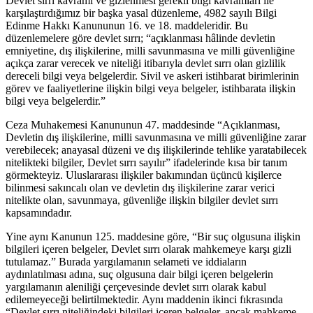
Devlet sırrı kavramı ve gizlenmesi gerekli bilgi kavramları ile
karşılaştırdığımız bir başka yasal düzenleme, 4982 sayılı Bilgi
Edinme Hakkı Kanununun 16. ve 18. maddeleridir. Bu
düzenlemelere göre devlet sırrı; “açıklanması hâlinde devletin
emniyetine, dış ilişkilerine, milli savunmasına ve milli güvenliğine
açıkça zarar verecek ve niteliği itibarıyla devlet sırrı olan gizlilik
dereceli bilgi veya belgelerdir. Sivil ve askeri istihbarat birimlerinin
görev ve faaliyetlerine ilişkin bilgi veya belgeler, istihbarata ilişkin
bilgi veya belgelerdir.”
Ceza Muhakemesi Kanununun 47. maddesinde “Açıklanması,
Devletin dış ilişkilerine, milli savunmasına ve milli güvenliğine zarar
verebilecek; anayasal düzeni ve dış ilişkilerinde tehlike yaratabilecek
nitelikteki bilgiler, Devlet sırrı sayılır” ifadelerinde kısa bir tanım
görmekteyiz. Uluslararası ilişkiler bakımından üçüncü kişilerce
bilinmesi sakıncalı olan ve devletin dış ilişkilerine zarar verici
nitelikte olan, savunmaya, güvenliğe ilişkin bilgiler devlet sırrı
kapsamındadır.
Yine aynı Kanunun 125. maddesine göre, “Bir suç olgusuna ilişkin
bilgileri içeren belgeler, Devlet sırrı olarak mahkemeye karşı gizli
tutulamaz.” Burada yargılamanın selameti ve iddiaların
aydınlatılması adına, suç olgusuna dair bilgi içeren belgelerin
yargılamanın aleniliği çerçevesinde devlet sırrı olarak kabul
edilemeyeceği belirtilmektedir. Aynı maddenin ikinci fıkrasında
“Devlet sırrı niteliğindeki bilgileri içeren belgeler, ancak mahkeme