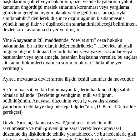
başkalarının şöhret veya haklarının, özel ve aile hayatlarının yahut
kanunun öngördüğü meslek sırlarının korunması veya yargılama
görevinin gereğine uygun olarak yerine getirilmesi amaçlarıyla
sınırlanabilir.” denilerek düşünce özgürlüğünün kısıtlanmasına
yönelik hangi fikir ve düşüncelerin sınırlandırılabileceği belirtilirken,
devlet sırrı kavramına da yer verilmiştir:
Yine Anayasanın 28. maddesinde, “devlet sırrı” ceza hukuku
bakımından bir kriter olarak değerlendirilerek; “…Devlete ait gizli
bilgilere ilişkin bulunan her türlü haber veya yazıyı, yazanlar veya
bastıranlar veya aynı amaçla, basanlar, başkasına verenler, bu suçlara
ait kanun hükümleri uyarınca sorumlu olurlar.” hükmüne yer
verilmiştir.
Ayrıca mevzuatta devlet sırrına ilişkin çeşitli tanımlar da mevcuttur;
Sır’dan maksat, yetkili bulunmayan kişilerin hakkında bilgi sahibi
olmaları hâlinde “Devletin güvenliğinin, milli varlığının,
bütünlüğünün, Anayasal düzeninin veya iç veya dış siyasal
yararlarının tehlikeye düşebileceği bilgiler”dir. (TCK.m. 326 madde-
gerekçesi)
Devlet Sırrı; açıklanması veya öğrenilmesi devletin milli
savunmasına ve milli güvenliğine zarar verebilecek anayasal
düzenine dış ilişkilerinde tehlike yaratabilecek ve bu nedenlerle gizli
kalması gereken bilgi ve belgelerdir. (Devlet Sırrı Kanunu Tasarısı