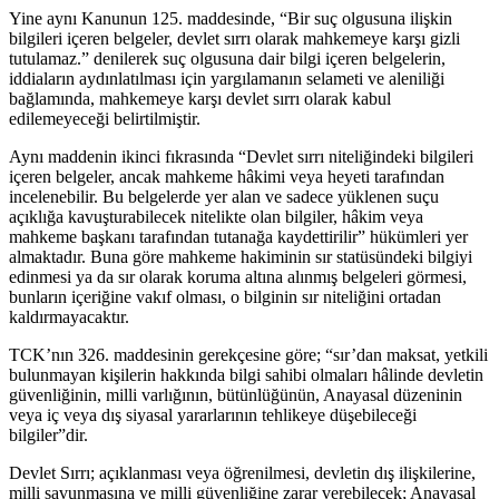
Yine aynı Kanunun 125. maddesinde, “Bir suç olgusuna ilişkin
bilgileri içeren belgeler, devlet sırrı olarak mahkemeye karşı gizli
tutulamaz.” denilerek suç olgusuna dair bilgi içeren belgelerin,
iddiaların aydınlatılması için yargılamanın selameti ve aleniliği
bağlamında, mahkemeye karşı devlet sırrı olarak kabul
edilemeyeceği belirtilmiştir.
Aynı maddenin ikinci fıkrasında “Devlet sırrı niteliğindeki bilgileri
içeren belgeler, ancak mahkeme hâkimi veya heyeti tarafından
incelenebilir. Bu belgelerde yer alan ve sadece yüklenen suçu
açıklığa kavuşturabilecek nitelikte olan bilgiler, hâkim veya
mahkeme başkanı tarafından tutanağa kaydettirilir” hükümleri yer
almaktadır. Buna göre mahkeme hakiminin sır statüsündeki bilgiyi
edinmesi ya da sır olarak koruma altına alınmış belgeleri görmesi,
bunların içeriğine vakıf olması, o bilginin sır niteliğini ortadan
kaldırmayacaktır.
TCK’nın 326. maddesinin gerekçesine göre; “sır’dan maksat, yetkili
bulunmayan kişilerin hakkında bilgi sahibi olmaları hâlinde devletin
güvenliğinin, milli varlığının, bütünlüğünün, Anayasal düzeninin
veya iç veya dış siyasal yararlarının tehlikeye düşebileceği
bilgiler”dir.
Devlet Sırrı; açıklanması veya öğrenilmesi, devletin dış ilişkilerine,
milli savunmasına ve milli güvenliğine zarar verebilecek; Anayasal