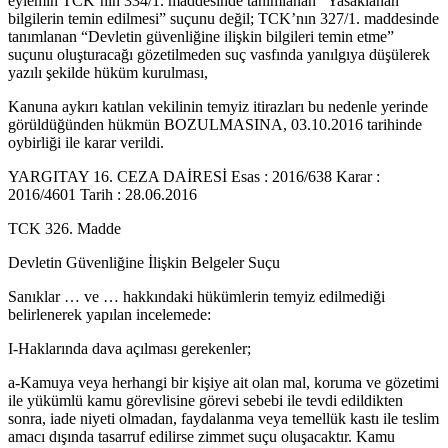
eylemin TCK’nın 334/1. maddesinde tanımlanan “Yasaklanan
bilgilerin temin edilmesi” suçunu değil; TCK’nın 327/1. maddesinde
tanımlanan “Devletin güvenliğine ilişkin bilgileri temin etme”
suçunu oluşturacağı gözetilmeden suç vasfında yanılgıya düşülerek
yazılı şekilde hüküm kurulması,
Kanuna aykırı katılan vekilinin temyiz itirazları bu nedenle yerinde
görüldüğünden hükmün BOZULMASINA, 03.10.2016 tarihinde
oybirliği ile karar verildi.
YARGITAY 16. CEZA DAİRESİ Esas : 2016/638 Karar :
2016/4601 Tarih : 28.06.2016
TCK 326. Madde
Devletin Güvenliğine İlişkin Belgeler Suçu
Sanıklar … ve … hakkındaki hükümlerin temyiz edilmediği
belirlenerek yapılan incelemede:
I-Haklarında dava açılması gerekenler;
a-Kamuya veya herhangi bir kişiye ait olan mal, koruma ve gözetimi
ile yükümlü kamu görevlisine görevi sebebi ile tevdi edildikten
sonra, iade niyeti olmadan, faydalanma veya temellük kastı ile teslim
amacı dışında tasarruf edilirse zimmet suçu oluşacaktır. Kamu