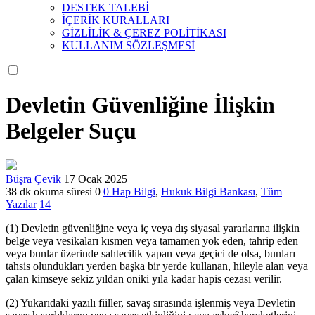
DESTEK TALEBİ
İÇERİK KURALLARI
GİZLİLİK & ÇEREZ POLİTİKASI
KULLANIM SÖZLEŞMESİ
Devletin Güvenliğine İlişkin
Belgeler Suçu
Büşra Çevik
17 Ocak 2025
38 dk okuma süresi
0
0
Hap Bilgi
,
Hukuk Bilgi Bankası
,
Tüm
Yazılar
14
(1) Devletin güvenliğine veya iç veya dış siyasal yararlarına ilişkin
belge veya vesikaları kısmen veya tamamen yok eden, tahrip eden
veya bunlar üzerinde sahtecilik yapan veya geçici de olsa, bunları
tahsis olundukları yerden başka bir yerde kullanan, hileyle alan veya
çalan kimseye sekiz yıldan oniki yıla kadar hapis cezası verilir.
(2) Yukarıdaki yazılı fiiller, savaş sırasında işlenmiş veya Devletin