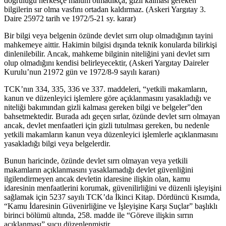
doğruluğu herkesçe malum olmadıkça, gizli kalması gereken
bilgilerin sır olma vasfını ortadan kaldırmaz. (Askeri Yargıtay 3.
Daire 25972 tarih ve 1972/5-21 sy. karar)
Bir bilgi veya belgenin özünde devlet sırrı olup olmadığının tayini
mahkemeye aittir. Hakimin bilgisi dışında teknik konularda bilirkişi
dinlenilebilir. Ancak, mahkeme bilginin niteliğini yani devlet sırrı
olup olmadığını kendisi belirleyecektir, (Askeri Yargıtay Daireler
Kurulu’nun 21972 gün ve 1972/8-9 sayılı kararı)
TCK’nın 334, 335, 336 ve 337. maddeleri, “yetkili makamların,
kanun ve düzenleyici işlemlere göre açıklanmasını yasakladığı ve
niteliği bakımından gizli kalması gereken bilgi ve belgeler”den
bahsetmektedir. Burada adı geçen sırlar, özünde devlet sırrı olmayan
ancak, devlet menfaatleri için gizli tutulması gereken, bu nedenle
yetkili makamların kanun veya düzenleyici işlemlerle açıklanmasını
yasakladığı bilgi veya belgelerdir.
Bunun haricinde, özünde devlet sırrı olmayan veya yetkili
makamların açıklanmasını yasaklamadığı devlet güvenliğini
ilgilendirmeyen ancak devletin idaresine ilişkin olan, kamu
idaresinin menfaatlerini korumak, güvenilirliğini ve düzenli işleyişini
sağlamak için 5237 sayılı TCK’da İkinci Kitap. Dördüncü Kısımda,
“Kamu İdaresinin Güvenirliğine ve İşleyişine Karşı Suçlar” başlıklı
birinci bölümü altında, 258. madde ile “Göreve ilişkin sırrın
açıklanması” suçu düzenlenmiştir.