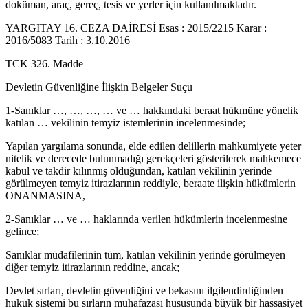
doküman, araç, gereç, tesis ve yerler için kullanılmaktadır.
YARGITAY 16. CEZA DAİRESİ Esas : 2015/2215 Karar :
2016/5083 Tarih : 3.10.2016
TCK 326. Madde
Devletin Güvenliğine İlişkin Belgeler Suçu
1-Sanıklar …, …, …, … ve … hakkındaki beraat hükmüne yönelik
katılan … vekilinin temyiz istemlerinin incelenmesinde;
Yapılan yargılama sonunda, elde edilen delillerin mahkumiyete yeter
nitelik ve derecede bulunmadığı gerekçeleri gösterilerek mahkemece
kabul ve takdir kılınmış olduğundan, katılan vekilinin yerinde
görülmeyen temyiz itirazlarının reddiyle, beraate ilişkin hükümlerin
ONANMASINA,
2-Sanıklar … ve … haklarında verilen hükümlerin incelenmesine
gelince;
Sanıklar müdafilerinin tüm, katılan vekilinin yerinde görülmeyen
diğer temyiz itirazlarının reddine, ancak;
Devlet sırları, devletin güvenliğini ve bekasını ilgilendirdiğinden
hukuk sistemi bu sırların muhafazası hususunda büyük bir hassasiyet