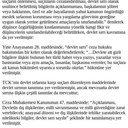
suçların önlenmesi, suçluların cezalandırılması, devlet sırrı olarak
usulünce belirtilmiş bilgilerin açıklanmaması, başkalarının şöhret
veya haklarının, özel ve aile hayatlarının yahut kanunun öngördüğü
meslek sırlarının korunması veya yargılama görevinin gereğine
uygun olarak yerine getirilmesi amaçlarıyla sınırlanabilir.” denilerek
düşünce özgürlüğünün kısıtlanmasına yönelik hangi fikir ve
düşüncelerin sınırlandırılabileceği belirtilirken, devlet sırrı kavramına
da yer verilmiştir:
Yine Anayasanın 28. maddesinde, “devlet sırrı” ceza hukuku
bakımından bir kriter olarak değerlendirilerek; “…Devlete ait gizli
bilgilere ilişkin bulunan her türlü haber veya yazıyı, yazanlar veya
bastıranlar veya aynı amaçla, basanlar, başkasına verenler, bu suçlara
ait kanun hükümleri uyarınca sorumlu olurlar.” hükmüne yer
verilmiştir.
TCK’nin devlet sırlarına karşı suçları düzenleyen maddelerinde
devlet sırrının tanımına yer verilmemiştir, ancak mevzuatta devlet
sırrına ilişkin çeşitli tanımlar da mevcuttur;
Ceza Muhakemesi Kanununun 47. maddesinde; “Açıklanması,
Devletin dış ilişkilerine, milli savunmasına ve milli güvenliğine zarar
verebilecek; anayasal düzeni ve dış ilişkilerinde tehlike yaratabilecek
nitelikteki bilgiler, devlet sırrı sayılır” şeklinde bir tanımlamaya yer
verilmiştir.