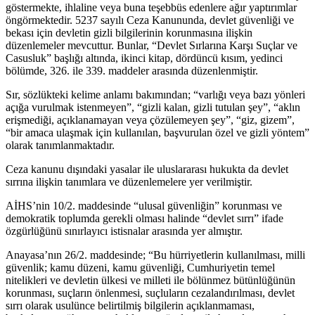
göstermekte, ihlaline veya buna teşebbüs edenlere ağır yaptırımlar
öngörmektedir. 5237 sayılı Ceza Kanununda, devlet güvenliği ve
bekası için devletin gizli bilgilerinin korunmasına ilişkin
düzenlemeler mevcuttur. Bunlar, “Devlet Sırlarına Karşı Suçlar ve
Casusluk” başlığı altında, ikinci kitap, dördüncü kısım, yedinci
bölümde, 326. ile 339. maddeler arasında düzenlenmiştir.
Sır, sözlükteki kelime anlamı bakımından; “varlığı veya bazı yönleri
açığa vurulmak istenmeyen”, “gizli kalan, gizli tutulan şey”, “aklın
erişmediği, açıklanamayan veya çözülemeyen şey”, “giz, gizem”,
“bir amaca ulaşmak için kullanılan, başvurulan özel ve gizli yöntem”
olarak tanımlanmaktadır.
Ceza kanunu dışındaki yasalar ile uluslararası hukukta da devlet
sırrına ilişkin tanımlara ve düzenlemelere yer verilmiştir.
AİHS’nin 10/2. maddesinde “ulusal güvenliğin” korunması ve
demokratik toplumda gerekli olması halinde “devlet sırrı” ifade
özgürlüğünü sınırlayıcı istisnalar arasında yer almıştır.
Anayasa’nın 26/2. maddesinde; “Bu hürriyetlerin kullanılması, milli
güvenlik; kamu düzeni, kamu güvenliği, Cumhuriyetin temel
nitelikleri ve devletin ülkesi ve milleti ile bölünmez bütünlüğünün
korunması, suçların önlenmesi, suçluların cezalandırılması, devlet
sırrı olarak usulünce belirtilmiş bilgilerin açıklanmaması,