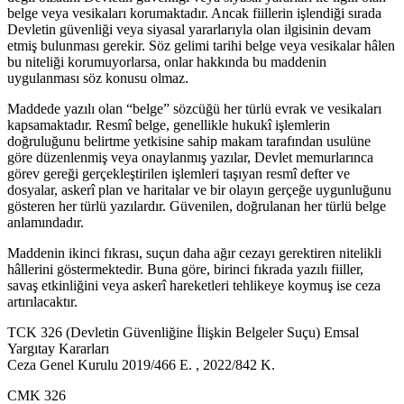
belge veya vesikaları korumaktadır. Ancak fiillerin işlendiği sırada
Devletin güvenliği veya siyasal yararlarıyla olan ilgisinin devam
etmiş bulunması gerekir. Söz gelimi tarihi belge veya vesikalar hâlen
bu niteliği korumuyorlarsa, onlar hakkında bu maddenin
uygulanması söz konusu olmaz.
Maddede yazılı olan “belge” sözcüğü her türlü evrak ve vesikaları
kapsamaktadır. Resmî belge, genellikle hukukî işlemlerin
doğruluğunu belirtme yetkisine sahip makam tarafından usulüne
göre düzenlenmiş veya onaylanmış yazılar, Devlet memurlarınca
görev gereği gerçekleştirilen işlemleri taşıyan resmî defter ve
dosyalar, askerî plan ve haritalar ve bir olayın gerçeğe uygunluğunu
gösteren her türlü yazılardır. Güvenilen, doğrulanan her türlü belge
anlamındadır.
Maddenin ikinci fıkrası, suçun daha ağır cezayı gerektiren nitelikli
hâllerini göstermektedir. Buna göre, birinci fıkrada yazılı fiiller,
savaş etkinliğini veya askerî hareketleri tehlikeye koymuş ise ceza
artırılacaktır.
TCK 326 (Devletin Güvenliğine İlişkin Belgeler Suçu) Emsal
Yargıtay Kararları
Ceza Genel Kurulu 2019/466 E. , 2022/842 K.
CMK 326