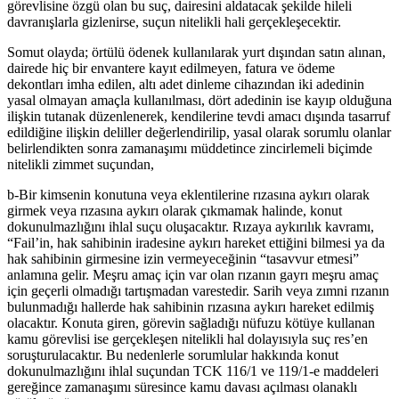
görevlisine özgü olan bu suç, dairesini aldatacak şekilde hileli
davranışlarla gizlenirse, suçun nitelikli hali gerçekleşecektir.
Somut olayda; örtülü ödenek kullanılarak yurt dışından satın alınan,
dairede hiç bir envantere kayıt edilmeyen, fatura ve ödeme
dekontları imha edilen, altı adet dinleme cihazından iki adedinin
yasal olmayan amaçla kullanılması, dört adedinin ise kayıp olduğuna
ilişkin tutanak düzenlenerek, kendilerine tevdi amacı dışında tasarruf
edildiğine ilişkin deliller değerlendirilip, yasal olarak sorumlu olanlar
belirlendikten sonra zamanaşımı müddetince zincirlemeli biçimde
nitelikli zimmet suçundan,
b-Bir kimsenin konutuna veya eklentilerine rızasına aykırı olarak
girmek veya rızasına aykırı olarak çıkmamak halinde, konut
dokunulmazlığını ihlal suçu oluşacaktır. Rızaya aykırılık kavramı,
“Fail’in, hak sahibinin iradesine aykırı hareket ettiğini bilmesi ya da
hak sahibinin girmesine izin vermeyeceğinin “tasavvur etmesi”
anlamına gelir. Meşru amaç için var olan rızanın gayrı meşru amaç
için geçerli olmadığı tartışmadan varestedir. Sarih veya zımni rızanın
bulunmadığı hallerde hak sahibinin rızasına aykırı hareket edilmiş
olacaktır. Konuta giren, görevin sağladığı nüfuzu kötüye kullanan
kamu görevlisi ise gerçekleşen nitelikli hal dolayısıyla suç res’en
soruşturulacaktır. Bu nedenlerle sorumlular hakkında konut
dokunulmazlığını ihlal suçundan TCK 116/1 ve 119/1-e maddeleri
gereğince zamanaşımı süresince kamu davası açılması olanaklı