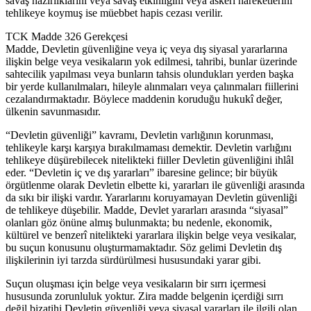
savaş hazırlıklarını veya savaş etkinliğini veya askerî hareketlerini
tehlikeye koymuş ise müebbet hapis cezası verilir.
TCK Madde 326 Gerekçesi
Madde, Devletin güvenliğine veya iç veya dış siyasal yararlarına
ilişkin belge veya vesikaların yok edilmesi, tahribi, bunlar üzerinde
sahtecilik yapılması veya bunların tahsis olundukları yerden başka
bir yerde kullanılmaları, hileyle alınmaları veya çalınmaları fiillerini
cezalandırmaktadır. Böylece maddenin koruduğu hukukî değer,
ülkenin savunmasıdır.
“Devletin güvenliği” kavramı, Devletin varlığının korunması,
tehlikeyle karşı karşıya bırakılmaması demektir. Devletin varlığını
tehlikeye düşürebilecek nitelikteki fiiller Devletin güvenliğini ihlâl
eder. “Devletin iç ve dış yararları” ibaresine gelince; bir büyük
örgütlenme olarak Devletin elbette ki, yararları ile güvenliği arasında
da sıkı bir ilişki vardır. Yararlarını koruyamayan Devletin güvenliği
de tehlikeye düşebilir. Madde, Devlet yararları arasında “siyasal”
olanları göz önüne almış bulunmakta; bu nedenle, ekonomik,
kültürel ve benzerî nitelikteki yararlara ilişkin belge veya vesikalar,
bu suçun konusunu oluşturmamaktadır. Söz gelimi Devletin dış
ilişkilerinin iyi tarzda sürdürülmesi hususundaki yarar gibi.
Suçun oluşması için belge veya vesikaların bir sırrı içermesi
hususunda zorunluluk yoktur. Zira madde belgenin içerdiği sırrı
değil bizatihi Devletin güvenliği veya siyasal yararları ile ilgili olan