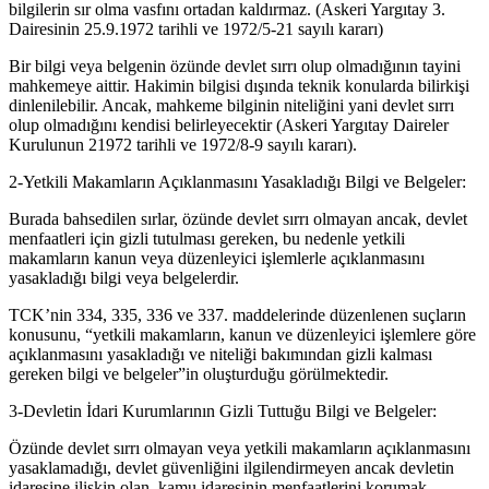
bilgilerin sır olma vasfını ortadan kaldırmaz. (Askeri Yargıtay 3.
Dairesinin 25.9.1972 tarihli ve 1972/5-21 sayılı kararı)
Bir bilgi veya belgenin özünde devlet sırrı olup olmadığının tayini
mahkemeye aittir. Hakimin bilgisi dışında teknik konularda bilirkişi
dinlenilebilir. Ancak, mahkeme bilginin niteliğini yani devlet sırrı
olup olmadığını kendisi belirleyecektir (Askeri Yargıtay Daireler
Kurulunun 21972 tarihli ve 1972/8-9 sayılı kararı).
2-Yetkili Makamların Açıklanmasını Yasakladığı Bilgi ve Belgeler:
Burada bahsedilen sırlar, özünde devlet sırrı olmayan ancak, devlet
menfaatleri için gizli tutulması gereken, bu nedenle yetkili
makamların kanun veya düzenleyici işlemlerle açıklanmasını
yasakladığı bilgi veya belgelerdir.
TCK’nin 334, 335, 336 ve 337. maddelerinde düzenlenen suçların
konusunu, “yetkili makamların, kanun ve düzenleyici işlemlere göre
açıklanmasını yasakladığı ve niteliği bakımından gizli kalması
gereken bilgi ve belgeler”in oluşturduğu görülmektedir.
3-Devletin İdari Kurumlarının Gizli Tuttuğu Bilgi ve Belgeler:
Özünde devlet sırrı olmayan veya yetkili makamların açıklanmasını
yasaklamadığı, devlet güvenliğini ilgilendirmeyen ancak devletin
idaresine ilişkin olan, kamu idaresinin menfaatlerini korumak,