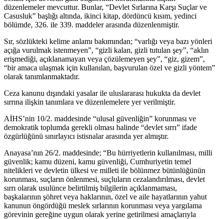
düzenlemeler mevcuttur. Bunlar, “Devlet Sırlarına Karşı Suçlar ve
Casusluk” başlığı altında, ikinci kitap, dördüncü kısım, yedinci
bölümde, 326. ile 339. maddeler arasında düzenlenmiştir.
Sır, sözlükteki kelime anlamı bakımından; “varlığı veya bazı yönleri
açığa vurulmak istenmeyen”, “gizli kalan, gizli tutulan şey”, “aklın
erişmediği, açıklanamayan veya çözülemeyen şey”, “giz, gizem”,
“bir amaca ulaşmak için kullanılan, başvurulan özel ve gizli yöntem”
olarak tanımlanmaktadır.
Ceza kanunu dışındaki yasalar ile uluslararası hukukta da devlet
sırrına ilişkin tanımlara ve düzenlemelere yer verilmiştir.
AİHS’nin 10/2. maddesinde “ulusal güvenliğin” korunması ve
demokratik toplumda gerekli olması halinde “devlet sırrı” ifade
özgürlüğünü sınırlayıcı istisnalar arasında yer almıştır.
Anayasa’nın 26/2. maddesinde; “Bu hürriyetlerin kullanılması, milli
güvenlik; kamu düzeni, kamu güvenliği, Cumhuriyetin temel
nitelikleri ve devletin ülkesi ve milleti ile bölünmez bütünlüğünün
korunması, suçların önlenmesi, suçluların cezalandırılması, devlet
sırrı olarak usulünce belirtilmiş bilgilerin açıklanmaması,
başkalarının şöhret veya haklarının, özel ve aile hayatlarının yahut
kanunun öngördüğü meslek sırlarının korunması veya yargılama
görevinin gereğine uygun olarak yerine getirilmesi amaçlarıyla