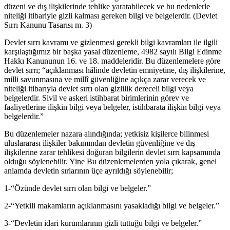
düzeni ve dış ilişkilerinde tehlike yaratabilecek ve bu nedenlerle
niteliği itibariyle gizli kalması gereken bilgi ve belgelerdir. (Devlet
Sırrı Kanunu Tasarısı m. 3)
Devlet sırrı kavramı ve gizlenmesi gerekli bilgi kavramları ile ilgili
karşılaştığımız bir başka yasal düzenleme, 4982 sayılı Bilgi Edinme
Hakkı Kanununun 16. ve 18. maddeleridir. Bu düzenlemelere göre
devlet sırrı; “açıklanması hâlinde devletin emniyetine, dış ilişkilerine,
milli savunmasına ve millî güvenliğine açıkça zarar verecek ve
niteliği itibarıyla devlet sırrı olan gizlilik dereceli bilgi veya
belgelerdir. Sivil ve askeri istihbarat birimlerinin görev ve
faaliyetlerine ilişkin bilgi veya belgeler, istihbarata ilişkin bilgi veya
belgelerdir.”
Bu düzenlemeler nazara alındığında; yetkisiz kişilerce bilinmesi
uluslararası ilişkiler bakımından devletin güvenliğine ve dış
ilişkilerine zarar tehlikesi doğuran bilgilerin devlet sırrı kapsamında
olduğu söylenebilir. Yine Bu düzenlemelerden yola çıkarak, genel
anlamda devletin sırlarının üçe ayrıldığı söylenebilir;
1-“Özünde devlet sırrı olan bilgi ve belgeler.”
2-“Yetkili makamların açıklanmasını yasakladığı bilgi ve belgeler.”
3-“Devletin idari kurumlarının gizli tuttuğu bilgi ve belgeler.”