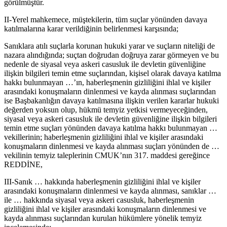
görülmüştür.
II-Yerel mahkemece, müştekilerin, tüm suçlar yönünden davaya
katılmalarına karar verildiğinin belirlenmesi karşısında;
Sanıklara atılı suçlarla korunan hukuki yarar ve suçların niteliği de
nazara alındığında; suçtan doğrudan doğruya zarar görmeyen ve bu
nedenle de siyasal veya askeri casusluk ile devletin güvenliğine
ilişkin bilgileri temin etme suçlarından, kişisel olarak davaya katılma
hakkı bulunmayan …’ın, haberleşmenin gizliliğini ihlal ve kişiler
arasındaki konuşmaların dinlenmesi ve kayda alınması suçlarından
ise Başbakanlığın davaya katılmasına ilişkin verilen kararlar hukuki
değerden yoksun olup, hükmü temyiz yetkisi vermeyeceğinden,
siyasal veya askeri casusluk ile devletin güvenliğine ilişkin bilgileri
temin etme suçları yönünden davaya katılma hakkı bulunmayan …
vekillerinin; haberleşmenin gizliliğini ihlal ve kişiler arasındaki
konuşmaların dinlenmesi ve kayda alınması suçları yönünden de …
vekilinin temyiz taleplerinin CMUK’nın 317. maddesi gereğince
REDDİNE,
III-Sanık … hakkında haberleşmenin gizliliğini ihlal ve kişiler
arasındaki konuşmaların dinlenmesi ve kayda alınması, sanıklar …
ile … hakkında siyasal veya askeri casusluk, haberleşmenin
gizliliğini ihlal ve kişiler arasındaki konuşmaların dinlenmesi ve
kayda alınması suçlarından kurulan hükümlere yönelik temyiz