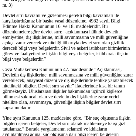
m. 3)
Devlet sırrı kavramı ve gizlenmesi gerekli bilgi kavramları ile
karşılaştırdığımız bir başka yasal düzenleme, 4982 sayılı Bilgi
Edinme Hakkı Kanununun 16. ve 18. maddeleridir. Bu
düzenlemelere göre devlet sırrı; “açıklanması hâlinde devletin
emniyetine, dış ilişkilerine, milli savunmasına ve milli güvenliğine
açıkça zarar verecek ve niteliği itibarıyla devlet sırrı olan gizlilik
dereceli bilgi veya belgelerdir. Sivil ve askeri istihbarat birimlerinin
görev ve faaliyetlerine ilişkin bilgi veya belgeler, istihbarata ilişkin
bilgi veya belgelerdir.”
Ceza Muhakemesi Kanununun 47. maddesinde “Açıklanması,
Devletin dış ilişkilerine, milli savunmasına ve milli güvenliğine zarar
verebilecek; anayasal düzeni ve dış ilişkilerinde tehlike yaratabilecek
nitelikteki bilgiler, Devlet sırrı sayılır” ifadelerinde kısa bir tanım
görmekteyiz. Uluslararası ilişkiler bakımından üçüncü kişilerce
bilinmesi sakıncalı olan ve devletin dış ilişkilerine zarar verici
nitelikte olan, savunmaya, güvenliğe ilişkin bilgiler devlet sırrı
kapsamındadır.
Yine aynı Kanunun 125. maddesine göre, “Bir suç olgusuna ilişkin
bilgileri içeren belgeler, Devlet sırrı olarak mahkemeye karşı gizli
tutulamaz.” Burada yargılamanın selameti ve iddiaların
aydınlatılması adına, suç olgusuna dair bilgi içeren belgelerin