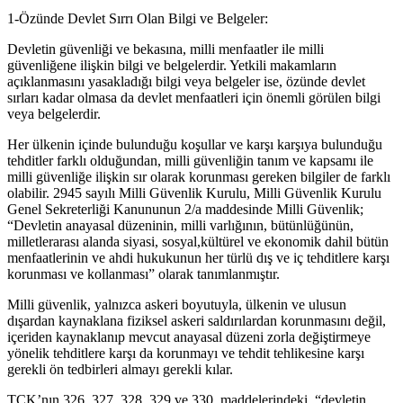
1-Özünde Devlet Sırrı Olan Bilgi ve Belgeler:
Devletin güvenliği ve bekasına, milli menfaatler ile milli
güvenliğene ilişkin bilgi ve belgelerdir. Yetkili makamların
açıklanmasını yasakladığı bilgi veya belgeler ise, özünde devlet
sırları kadar olmasa da devlet menfaatleri için önemli görülen bilgi
veya belgelerdir.
Her ülkenin içinde bulunduğu koşullar ve karşı karşıya bulunduğu
tehditler farklı olduğundan, milli güvenliğin tanım ve kapsamı ile
milli güvenliğe ilişkin sır olarak korunması gereken bilgiler de farklı
olabilir. 2945 sayılı Milli Güvenlik Kurulu, Milli Güvenlik Kurulu
Genel Sekreterliği Kanununun 2/a maddesinde Milli Güvenlik;
“Devletin anayasal düzeninin, milli varlığının, bütünlüğünün,
milletlerarası alanda siyasi, sosyal,kültürel ve ekonomik dahil bütün
menfaatlerinin ve ahdi hukukunun her türlü dış ve iç tehditlere karşı
korunması ve kollanması” olarak tanımlanmıştır.
Milli güvenlik, yalnızca askeri boyutuyla, ülkenin ve ulusun
dışardan kaynaklana fiziksel askeri saldırılardan korunmasını değil,
içeriden kaynaklanıp mevcut anayasal düzeni zorla değiştirmeye
yönelik tehditlere karşı da korunmayı ve tehdit tehlikesine karşı
gerekli ön tedbirleri almayı gerekli kılar.
TCK’nın 326, 327, 328, 329 ve 330. maddelerindeki, “devletin