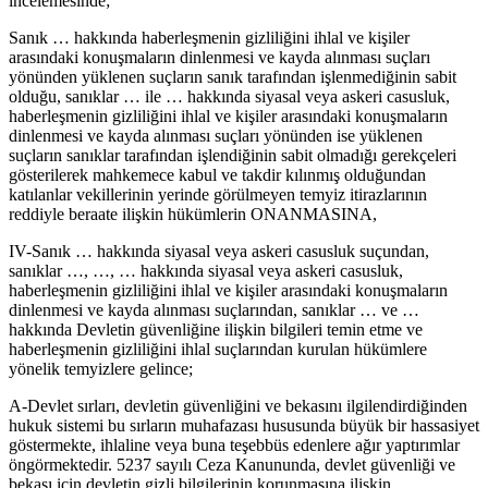
incelemesinde;
Sanık … hakkında haberleşmenin gizliliğini ihlal ve kişiler
arasındaki konuşmaların dinlenmesi ve kayda alınması suçları
yönünden yüklenen suçların sanık tarafından işlenmediğinin sabit
olduğu, sanıklar … ile … hakkında siyasal veya askeri casusluk,
haberleşmenin gizliliğini ihlal ve kişiler arasındaki konuşmaların
dinlenmesi ve kayda alınması suçları yönünden ise yüklenen
suçların sanıklar tarafından işlendiğinin sabit olmadığı gerekçeleri
gösterilerek mahkemece kabul ve takdir kılınmış olduğundan
katılanlar vekillerinin yerinde görülmeyen temyiz itirazlarının
reddiyle beraate ilişkin hükümlerin ONANMASINA,
IV-Sanık … hakkında siyasal veya askeri casusluk suçundan,
sanıklar …, …, … hakkında siyasal veya askeri casusluk,
haberleşmenin gizliliğini ihlal ve kişiler arasındaki konuşmaların
dinlenmesi ve kayda alınması suçlarından, sanıklar … ve …
hakkında Devletin güvenliğine ilişkin bilgileri temin etme ve
haberleşmenin gizliliğini ihlal suçlarından kurulan hükümlere
yönelik temyizlere gelince;
A-Devlet sırları, devletin güvenliğini ve bekasını ilgilendirdiğinden
hukuk sistemi bu sırların muhafazası hususunda büyük bir hassasiyet
göstermekte, ihlaline veya buna teşebbüs edenlere ağır yaptırımlar
öngörmektedir. 5237 sayılı Ceza Kanununda, devlet güvenliği ve
bekası için devletin gizli bilgilerinin korunmasına ilişkin