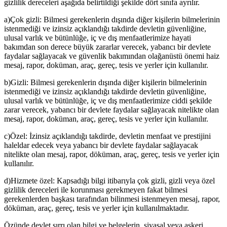
gizlilik dereceleri aşağıda belirtildiği şekilde dört sınıfa ayrılır.
a)Çok gizli: Bilmesi gerekenlerin dışında diğer kişilerin bilmelerinin
istenmediği ve izinsiz açıklandığı takdirde devletin güvenliğine,
ulusal varlık ve bütünlüğe, iç ve dış menfaatlerimize hayati
bakımdan son derece büyük zararlar verecek, yabancı bir devlete
faydalar sağlayacak ve güvenlik bakımından olağanüstü önemi haiz
mesaj, rapor, doküman, araç, gereç, tesis ve yerler için kullanılır.
b)Gizli: Bilmesi gerekenlerin dışında diğer kişilerin bilmelerinin
istenmediği ve izinsiz açıklandığı takdirde devletin güvenliğine,
ulusal varlık ve bütünlüğe, iç ve dış menfaatlerimize ciddi şekilde
zarar verecek, yabancı bir devlete faydalar sağlayacak nitelikte olan
mesaj, rapor, doküman, araç, gereç, tesis ve yerler için kullanılır.
c)Özel: İzinsiz açıklandığı takdirde, devletin menfaat ve prestijini
haleldar edecek veya yabancı bir devlete faydalar sağlayacak
nitelikte olan mesaj, rapor, döküman, araç, gereç, tesis ve yerler için
kullanılır.
d)Hizmete özel: Kapsadığı bilgi itibarıyla çok gizli, gizli veya özel
gizlilik dereceleri ile korunması gerekmeyen fakat bilmesi
gerekenlerden başkası tarafından bilinmesi istenmeyen mesaj, rapor,
döküman, araç, gereç, tesis ve yerler için kullanılmaktadır.
Özünde devlet sırrı olan bilgi ve belgelerin, siyasal veya askeri