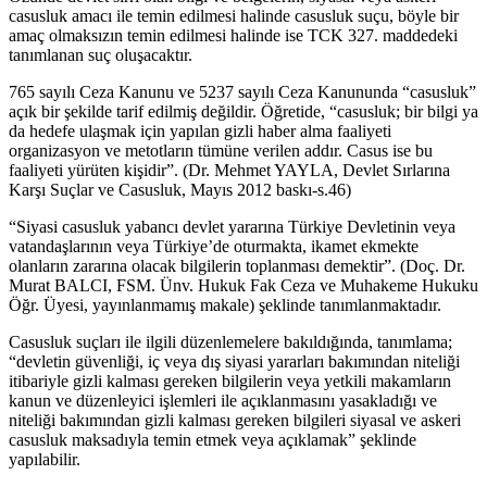
casusluk amacı ile temin edilmesi halinde casusluk suçu, böyle bir
amaç olmaksızın temin edilmesi halinde ise TCK 327. maddedeki
tanımlanan suç oluşacaktır.
765 sayılı Ceza Kanunu ve 5237 sayılı Ceza Kanununda “casusluk”
açık bir şekilde tarif edilmiş değildir. Öğretide, “casusluk; bir bilgi ya
da hedefe ulaşmak için yapılan gizli haber alma faaliyeti
organizasyon ve metotların tümüne verilen addır. Casus ise bu
faaliyeti yürüten kişidir”. (Dr. Mehmet YAYLA, Devlet Sırlarına
Karşı Suçlar ve Casusluk, Mayıs 2012 baskı-s.46)
“Siyasi casusluk yabancı devlet yararına Türkiye Devletinin veya
vatandaşlarının veya Türkiye’de oturmakta, ikamet ekmekte
olanların zararına olacak bilgilerin toplanması demektir”. (Doç. Dr.
Murat BALCI, FSM. Ünv. Hukuk Fak Ceza ve Muhakeme Hukuku
Öğr. Üyesi, yayınlanmamış makale) şeklinde tanımlanmaktadır.
Casusluk suçları ile ilgili düzenlemelere bakıldığında, tanımlama;
“devletin güvenliği, iç veya dış siyasi yararları bakımından niteliği
itibariyle gizli kalması gereken bilgilerin veya yetkili makamların
kanun ve düzenleyici işlemleri ile açıklanmasını yasakladığı ve
niteliği bakımından gizli kalması gereken bilgileri siyasal ve askeri
casusluk maksadıyla temin etmek veya açıklamak” şeklinde
yapılabilir.