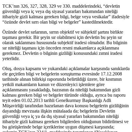
TCK’nın 326, 327, 328, 329 ve 330. maddelerindeki, “devletin
güvenliği veya iç veya dış siyasal yararları bakımından niteliği
itibariyle gizli kalması gereken bilgi, belge veya vesikalar” ifadesiyle
“özünde devlet sırrı olan bilgi ve belgeler” kastedilmektedir.
Özünde devlet sırlarının, sırrın objektif ve sübjektif şartını birlikte
taşıması gerekir. Bir şeyin sır olabilmesi için devletin bu şeyin sır
olarak saklanması hususunda subjektif iradesi olmalıdır. Bu bilginin
sır niteliği taşıması için önceden resmi makamlarca açıklanması
gerekmez. Devletin o bilginin gizliliği konusundaki zımni iradesi
yeterlidir.
Oluş, dosya kapsamı ve yukarıdaki açıklamalar karşısında sanıklarda
ele geçirilen bilgi ve belgelerin soruşturma evresinde 17.12.2008
tarihinde alınan bilirkişi raporunda belirtildiği üzere, bir kısmının
yetkili makamların kanun ve düzenleyici işlemlere göre
açıklanmasını yasakladığı, bazısının da niteliği bakımından gizli
kalması gereken bilgi ve belgeler türünde olduğu, ayrıca bu raporu
teyit eden 01.02.2013 tarihli Genelkurmay Başkanlığı Adli
Müşavirliği tarafından hazırlanan dava konusu belgelerin gizliliğinin
dayandığı mevzuata ilişkin mütalaada da; belgelerin Devletin
güvenliği veya iç ya da dış siyasal yararları bakımından niteliği
itibariyle gizli kalması gereken bilgilerden olduğunun bildirilmesi ve
bu görüşlerinde belge içeriklerine uygun düşmesi karşısında;