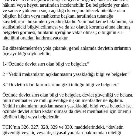
hâkimi veya heyeti tarafından incelenebilir. Bu belgelerde yer alan
ve sadece yüklenen suçu açıklığa kavuşturabilecek nitelikte olan
bilgiler, hâkim veya mahkeme başkanı tarafından tutanağa
kaydettirilir” hükümleri yer almaktadır. Yani mahkeme hakiminin, sır
statüsündeki bilgiyi edinmesi ya da sır olarak koruma altına alınmış
belgeleri görmesi, bunların içeriğine vakıf olması; o bilginin sır
niteliğini ortadan kaldırmayacaktır.
Bu düzenlemelerden yola çıkarak, genel anlamda devletin sırlarının
üçe ayrıldığı söylenebilir;
1-“Özünde devlet sırrı olan bilgi ve belgeler.”
2-“Yetkili makamların açıklanmasını yasakladığı bilgi ve belgeler.”
3-“Devletin idari kurumlarının gizli tuttuğu bilgi ve belgeler.”
Özünde devlet sırrı olan bilgi ve belgeler, devlet güvenliği ve bekası,
milli menfaatler ve milli güvenliğe ilişkin menfaatler ile ilgilidir.
Yetkili makamların açıklanmasını yasakladığı bilgi veya belgeler ise,
özünde devlet sırları kadar olmasa da devlet menfaatleri için önemli
görülen bilgi veya belgelerdir.
TCK’nın 326, 327, 328, 329 ve 330. maddelerindeki, “devletin
güvenliği veya iç veya dış siyasal yararları bakımından niteliği