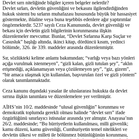
Devlet sırrı niteliğinde bilgiler içeren belgeler nelerdir?
Devlet sırları, devletin güvenliğini ve bekasını ilgilendirdiğinden
hukuk sistemi bu sırların muhafazası hususunda büyük bir hassasiyet
göstermekte, ihlaline veya buna teşebbüs edenlere ağır yaptırımlar
öngörmektedir. 5237 sayılı Ceza Kanununda, devlet güvenliği ve
bekası için devletin gizli bilgilerinin korunmasına ilişkin
düzenlemeler mevcuttur. Bunlar, “Devlet Sırlarına Karşı Suçlar ve
Casusluk” başlığı altında, ikinci kitap, dördüncü kısım, yedinci
bölümde, 326. ile 339. maddeler arasında düzenlenmiştir.
Sır, sözlükteki kelime anlamı bakımından; “varlığı veya bazı yönleri
açığa vurulmak istenmeyen”, “gizli kalan, gizli tutulan şey”, “aklın
erişmediği, açıklanamayan veya çözülemeyen şey”, “giz, gizem”,
“bir amaca ulaşmak için kullanılan, başvurulan özel ve gizli yöntem”
olarak tanımlanmaktadır.
Ceza kanunu dışındaki yasalar ile uluslararası hukukta da devlet
sırrına ilişkin tanımlara ve düzenlemelere yer verilmiştir.
AİHS’nin 10/2. maddesinde “ulusal güvenliğin” korunması ve
demokratik toplumda gerekli olması halinde “devlet sırrı” ifade
özgürlüğünü sınırlayıcı istisnalar arasında yer almıştır. Anayasa’nın
26/2. maddesinde; “Bu hürriyetlerin kullanılması, milli güvenlik;
kamu düzeni, kamu güvenliği, Cumhuriyetin temel nitelikleri ve
devletin ülkesi ve milleti ile bölünmez bütünlüğünün korunması,