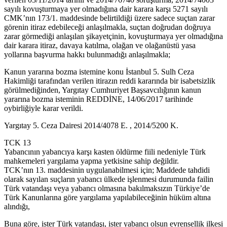
sayılı kovuşturmaya yer olmadığına dair karara karşı 5271 sayılı
CMK’nın 173/1. maddesinde belirtildiği üzere sadece suçtan zarar
görenin itiraz edebileceği anlaşılmakla, suçtan doğrudan doğruya
zarar görmediği anlaşılan şikayetçinin, kovuşturmaya yer olmadığına
dair karara itiraz, davaya katılma, olağan ve olağanüstü yasa
yollarına başvurma hakkı bulunmadığı anlaşılmakla;
Kanun yararına bozma istemine konu İstanbul 5. Sulh Ceza
Hakimliği tarafından verilen itirazın reddi kararında bir isabetsizlik
görülmediğinden, Yargıtay Cumhuriyet Başsavcılığının kanun
yararına bozma isteminin REDDİNE, 14/06/2017 tarihinde
oybirliğiyle karar verildi.
Yargıtay 5. Ceza Dairesi 2014/4078 E. , 2014/5200 K.
TCK 13
Yabancının yabancıya karşı kasten öldürme fiili nedeniyle Türk
mahkemeleri yargılama yapma yetkisine sahip değildir.
TCK’nın 13. maddesinin uygulanabilmesi için; Maddede tahdidi
olarak sayılan suçların yabancı ülkede işlenmesi durumunda failin
Türk vatandaşı veya yabancı olmasına bakılmaksızın Türkiye’de
Türk Kanunlarına göre yargılama yapılabileceğinin hüküm altına
alındığı,
Buna göre, ister Türk vatandaşı, ister yabancı olsun evrensellik ilkesi