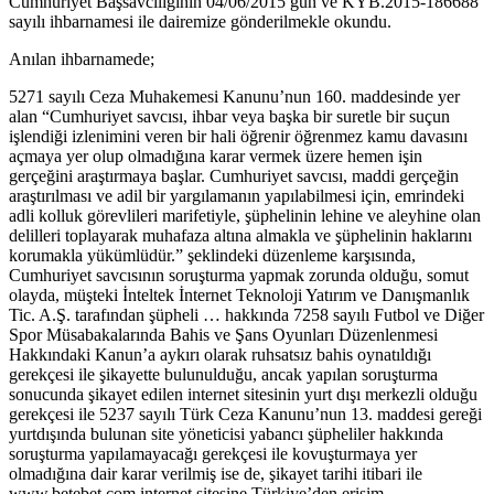
Cumhuriyet Başsavcılığının 04/06/2015 gün ve KYB.2015-186688
sayılı ihbarnamesi ile dairemize gönderilmekle okundu.
Anılan ihbarnamede;
5271 sayılı Ceza Muhakemesi Kanunu’nun 160. maddesinde yer
alan “Cumhuriyet savcısı, ihbar veya başka bir suretle bir suçun
işlendiği izlenimini veren bir hali öğrenir öğrenmez kamu davasını
açmaya yer olup olmadığına karar vermek üzere hemen işin
gerçeğini araştırmaya başlar. Cumhuriyet savcısı, maddi gerçeğin
araştırılması ve adil bir yargılamanın yapılabilmesi için, emrindeki
adli kolluk görevlileri marifetiyle, şüphelinin lehine ve aleyhine olan
delilleri toplayarak muhafaza altına almakla ve şüphelinin haklarını
korumakla yükümlüdür.” şeklindeki düzenleme karşısında,
Cumhuriyet savcısının soruşturma yapmak zorunda olduğu, somut
olayda, müşteki İnteltek İnternet Teknoloji Yatırım ve Danışmanlık
Tic. A.Ş. tarafından şüpheli … hakkında 7258 sayılı Futbol ve Diğer
Spor Müsabakalarında Bahis ve Şans Oyunları Düzenlenmesi
Hakkındaki Kanun’a aykırı olarak ruhsatsız bahis oynatıldığı
gerekçesi ile şikayette bulunulduğu, ancak yapılan soruşturma
sonucunda şikayet edilen internet sitesinin yurt dışı merkezli olduğu
gerekçesi ile 5237 sayılı Türk Ceza Kanunu’nun 13. maddesi gereği
yurtdışında bulunan site yöneticisi yabancı şüpheliler hakkında
soruşturma yapılamayacağı gerekçesi ile kovuşturmaya yer
olmadığına dair karar verilmiş ise de, şikayet tarihi itibari ile
www.betebet.com internet sitesine Türkiye’den erişim