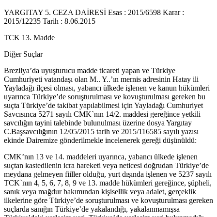
YARGITAY 5. CEZA DAİRESİ Esas : 2015/6598 Karar :
2015/12235 Tarih : 8.06.2015
TCK 13. Madde
Diğer Suçlar
Brezilya’da uyuşturucu madde ticareti yapan ve Türkiye
Cumhuriyeti vatandaşı olan M.. Y..’ın mernis adresinin Hatay ili
Yayladağı ilçesi olması, yabancı ülkede işlenen ve kanun hükümleri
uyarınca Türkiye’de soruşturulması ve kovuşturulması gereken bu
suçta Türkiye’de takibat yapılabilmesi için Yayladağı Cumhuriyet
Savcısınca 5271 sayılı CMK`nın 14/2. maddesi gereğince yetkili
savcılığın tayini talebinde bulunulması üzerine dosya Yargıtay
C.Başsavcılığının 12/05/2015 tarih ve 2015/116585 sayılı yazısı
ekinde Dairemize gönderilmekle incelenerek gereği düşünüldü:
CMK’nın 13 ve 14. maddeleri uyarınca, yabancı ülkede işlenen
suçtan kastedilenin icra hareketi veya neticesi doğrudan Türkiye’de
meydana gelmeyen fiiller olduğu, yurt dışında işlenen ve 5237 sayılı
TCK`nın 4, 5, 6, 7, 8, 9 ve 13. madde hükümleri gereğince, şüpheli,
sanık veya mağdur bakımından kişisellik veya adalet, gerçeklik
ilkelerine göre Türkiye’de soruşturulması ve kovuşturulması gereken
suçlarda sanığın Türkiye’de yakalandığı, yakalanmamışsa