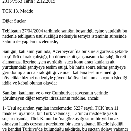
2015/7553 Tarih : 2.12.2015
TCK 13. Madde
Diğer Suçlar
Tebligatın 27/04/2004 tarihinde sanığın boşandığı eşine yapıldığı bu
nedenle tebligatın usulsüzlüğü nedeniyle temyiz isteminin süresinde
kabulu ile yapılan incelemede;
Sanığın, katılanın yanında, Azerbeycan`da bir süre sigortasız şekilde
tır şöförü olarak çalıştığı, bu döneme ait çalışmasının karşılığı ücreti
alamaması üzerine işten ayrıldığı, suça konu aracı katılana ait
yurtdışındaki şantiyeye teslim ettiği, bir hafta sonra tekrar şantiyeye
geri dönüp aracı alarak gittiği ve aracı katılana teslim etmediği
böylelikle hizmet nedeniyle güveni kötüye kullanma suçunu işlediği
iddia ve kabul olunan olayda;
Sanığın, katılanın ve o yer Cumhuriyet savcısının yerinde
görülmeyen diğer temyiz itirazlarının reddine, ancak;
1- Usul açısından yapılan incelemede; 5237 sayılı TCK’nun 11.
maddesi uyarınca, bir Türk vatandaşı, 13’üncü maddede yazılı
suçlar dışında, Türk Kanunları’na göre aşağı sınırı bir yıldan az
olmayan hapis cezasını gerektiren bir suçu yabancı ülkede işlediği
ve kendisi Türkiye’de bulunduğu takdirde, bu suçtan dolayı yabancı