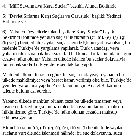
4) “Millî Savunmaya Karşı Suçlar” başlıklı Altıncı Bölümde,
5) “Devlet Sırlarına Karşı Suçlar ve Casusluk” başlıklı Yedinci
Bölümde ve
6) “Yabancı Devletlerle Olan İlişkilere Karşı Suçlar” başlıklı
Sekizinci Bölümde yer alan suçlar ile fıkranın (c), (d), (e), (f), (g),
(h) ve (i) bentlerinde sayılan suçlar nerede işlenmiş olursa olsun, bu
nedenle Türkiye’de yargılama yapılarak, Türk vatandaşı veya
yabancı olmasına bakılmaksızın fail hakkında Türk kanunlarına göre
cezaya hükmolunur. Yabancı ülkede işlenen bu suçlar dolayısıyla
failler hakkında Türkiye’de re’sen takibat yapılır.
Maddenin ikinci fıkrasına göre, bu suçlar dolayısıyla yabancı bir
ülkede mahkûmiyet veya beraat kararı verilmiş olsa bile, Türkiye’de
yeniden yargılama yapılır. Ancak bunun için Adalet Bakanının
talepte bulunması gerekir.
Yabancı ülkede mahkûm olunan ceza bu ülkede tamamen veya
kısmen infaz edilmişse; infaz edilen bu ceza miktarının, mahsup
hükümlerine göre, Türkiye’de hükmolunan cezadan mahsup
edilmesi gerekir.
Birinci fıkranın (c), (d), (e), (f), (g), (h) ve (i) bentlerinde sayılan
suçların yurt dışında işlenmesi hâlinde; bu suç dolayısıyla, suçu