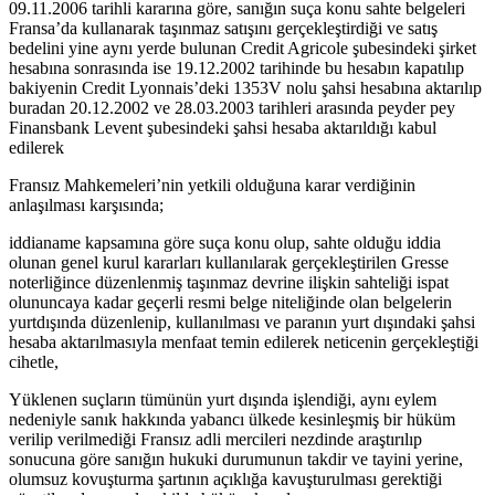
09.11.2006 tarihli kararına göre, sanığın suça konu sahte belgeleri
Fransa’da kullanarak taşınmaz satışını gerçekleştirdiği ve satış
bedelini yine aynı yerde bulunan Credit Agricole şubesindeki şirket
hesabına sonrasında ise 19.12.2002 tarihinde bu hesabın kapatılıp
bakiyenin Credit Lyonnais’deki 1353V nolu şahsi hesabına aktarılıp
buradan 20.12.2002 ve 28.03.2003 tarihleri arasında peyder pey
Finansbank Levent şubesindeki şahsi hesaba aktarıldığı kabul
edilerek
Fransız Mahkemeleri’nin yetkili olduğuna karar verdiğinin
anlaşılması karşısında;
iddianame kapsamına göre suça konu olup, sahte olduğu iddia
olunan genel kurul kararları kullanılarak gerçekleştirilen Gresse
noterliğince düzenlenmiş taşınmaz devrine ilişkin sahteliği ispat
olununcaya kadar geçerli resmi belge niteliğinde olan belgelerin
yurtdışında düzenlenip, kullanılması ve paranın yurt dışındaki şahsi
hesaba aktarılmasıyla menfaat temin edilerek neticenin gerçekleştiği
cihetle,
Yüklenen suçların tümünün yurt dışında işlendiği, aynı eylem
nedeniyle sanık hakkında yabancı ülkede kesinleşmiş bir hüküm
verilip verilmediği Fransız adli mercileri nezdinde araştırılıp
sonucuna göre sanığın hukuki durumunun takdir ve tayini yerine,
olumsuz kovuşturma şartının açıklığa kavuşturulması gerektiği