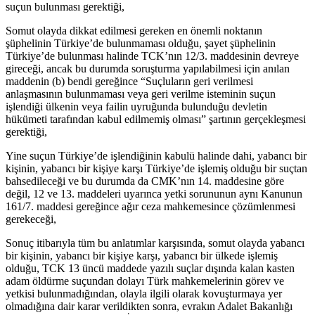
suçun bulunması gerektiği,
Somut olayda dikkat edilmesi gereken en önemli noktanın
şüphelinin Türkiye’de bulunmaması olduğu, şayet şüphelinin
Türkiye’de bulunması halinde TCK’nın 12/3. maddesinin devreye
gireceği, ancak bu durumda soruşturma yapılabilmesi için anılan
maddenin (b) bendi gereğince “Suçluların geri verilmesi
anlaşmasının bulunmaması veya geri verilme isteminin suçun
işlendiği ülkenin veya failin uyruğunda bulunduğu devletin
hükümeti tarafından kabul edilmemiş olması” şartının gerçekleşmesi
gerektiği,
Yine suçun Türkiye’de işlendiğinin kabulü halinde dahi, yabancı bir
kişinin, yabancı bir kişiye karşı Türkiye’de işlemiş olduğu bir suçtan
bahsedileceği ve bu durumda da CMK’nın 14. maddesine göre
değil, 12 ve 13. maddeleri uyarınca yetki sorununun aynı Kanunun
161/7. maddesi gereğince ağır ceza mahkemesince çözümlenmesi
gerekeceği,
Sonuç itibarıyla tüm bu anlatımlar karşısında, somut olayda yabancı
bir kişinin, yabancı bir kişiye karşı, yabancı bir ülkede işlemiş
olduğu, TCK 13 üncü maddede yazılı suçlar dışında kalan kasten
adam öldürme suçundan dolayı Türk mahkemelerinin görev ve
yetkisi bulunmadığından, olayla ilgili olarak kovuşturmaya yer
olmadığına dair karar verildikten sonra, evrakın Adalet Bakanlığı