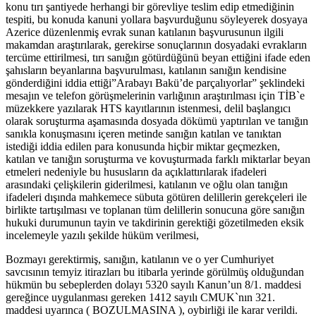
konu tırı şantiyede herhangi bir görevliye teslim edip etmediğinin
tespiti, bu konuda kanuni yollara başvurduğunu söyleyerek dosyaya
Azerice düzenlenmiş evrak sunan katılanın başvurusunun ilgili
makamdan araştırılarak, gerekirse sonuçlarının dosyadaki evrakların
tercüme ettirilmesi, tırı sanığın götürdüğünü beyan ettiğini ifade eden
şahısların beyanlarına başvurulması, katılanın sanığın kendisine
gönderdiğini iddia ettiği”Arabayı Bakü’de parçalıyorlar” şeklindeki
mesajın ve telefon görüşmelerinin varlığının araştırılması için TİB`e
müzekkere yazılarak HTS kayıtlarının istenmesi, delil başlangıcı
olarak soruşturma aşamasında dosyada dökümü yaptırılan ve tanığın
sanıkla konuşmasını içeren metinde sanığın katılan ve tanıktan
istediği iddia edilen para konusunda hiçbir miktar geçmezken,
katılan ve tanığın soruşturma ve kovuşturmada farklı miktarlar beyan
etmeleri nedeniyle bu hususların da açıklattırılarak ifadeleri
arasındaki çelişkilerin giderilmesi, katılanın ve oğlu olan tanığın
ifadeleri dışında mahkemece sübuta götüren delillerin gerekçeleri ile
birlikte tartışılması ve toplanan tüm delillerin sonucuna göre sanığın
hukuki durumunun tayin ve takdirinin gerektiği gözetilmeden eksik
incelemeyle yazılı şekilde hüküm verilmesi,
Bozmayı gerektirmiş, sanığın, katılanın ve o yer Cumhuriyet
savcısının temyiz itirazları bu itibarla yerinde görülmüş olduğundan
hükmün bu sebeplerden dolayı 5320 sayılı Kanun’un 8/1. maddesi
gereğince uygulanması gereken 1412 sayılı CMUK`nın 321.
maddesi uyarınca ( BOZULMASINA ), oybirliği ile karar verildi.