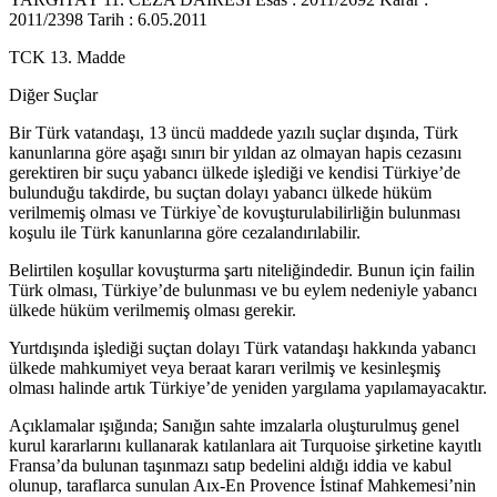
2011/2398 Tarih : 6.05.2011
TCK 13. Madde
Diğer Suçlar
Bir Türk vatandaşı, 13 üncü maddede yazılı suçlar dışında, Türk
kanunlarına göre aşağı sınırı bir yıldan az olmayan hapis cezasını
gerektiren bir suçu yabancı ülkede işlediği ve kendisi Türkiye’de
bulunduğu takdirde, bu suçtan dolayı yabancı ülkede hüküm
verilmemiş olması ve Türkiye`de kovuşturulabilirliğin bulunması
koşulu ile Türk kanunlarına göre cezalandırılabilir.
Belirtilen koşullar kovuşturma şartı niteliğindedir. Bunun için failin
Türk olması, Türkiye’de bulunması ve bu eylem nedeniyle yabancı
ülkede hüküm verilmemiş olması gerekir.
Yurtdışında işlediği suçtan dolayı Türk vatandaşı hakkında yabancı
ülkede mahkumiyet veya beraat kararı verilmiş ve kesinleşmiş
olması halinde artık Türkiye’de yeniden yargılama yapılamayacaktır.
Açıklamalar ışığında; Sanığın sahte imzalarla oluşturulmuş genel
kurul kararlarını kullanarak katılanlara ait Turquoise şirketine kayıtlı
Fransa’da bulunan taşınmazı satıp bedelini aldığı iddia ve kabul
olunup, taraflarca sunulan Aıx-En Provence İstinaf Mahkemesi’nin