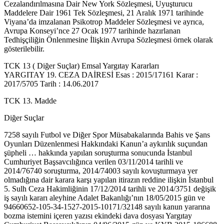
Cezalandırılmasına Dair New York Sözleşmesi, Uyuşturucu
Maddelere Dair 1961 Tek Sözleşmesi, 21 Aralık 1971 tarihinde
Viyana’da imzalanan Psikotrop Maddeler Sözleşmesi ve ayrıca,
Avrupa Konseyi’nce 27 Ocak 1977 tarihinde hazırlanan
Tedhişçiliğin Önlenmesine İlişkin Avrupa Sözleşmesi örnek olarak
gösterilebilir.
TCK 13 ( Diğer Suçlar) Emsal Yargıtay Kararları
YARGITAY 19. CEZA DAİRESİ Esas : 2015/17161 Karar :
2017/5705 Tarih : 14.06.2017
TCK 13. Madde
Diğer Suçlar
7258 sayılı Futbol ve Diğer Spor Müsabakalarında Bahis ve Şans
Oyunları Düzenlenmesi Hakkındaki Kanun’a aykırılık suçundan
şüpheli … hakkında yapılan soruşturma sonucunda İstanbul
Cumhuriyet Başsavcılığınca verilen 03/11/2014 tarihli ve
2014/76740 soruşturma, 2014/74003 sayılı kovuşturmaya yer
olmadığına dair karara karşı yapılan itirazın reddine ilişkin İstanbul
5. Sulh Ceza Hakimliğinin 17/12/2014 tarihli ve 2014/3751 değişik
iş sayılı kararı aleyhine Adalet Bakanlığı’nın 18/05/2015 gün ve
94660652-105-34-1527-2015-10171/32148 sayılı kanun yararına
bozma istemini içeren yazısı ekindeki dava dosyası Yargıtay