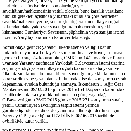
Türkiye’deki yerleşim yeri, Türkiye’de yerleşim yeri bulunmadığı
takdirde ise Türkiye’de en son oturduğu yer
savcılığının/mahkemesinin yetkili olacağı, buna karşılık yargılama
hukuku gerekleri açısından yukarıdaki kurallara göre belirlenen
savcılık/mahkeme yerine, suçun işlendiği yabancı ülkeye coğrafi
bakımdan daha yakın yer savcılığının/ mahkemesinin yetkili
kılınmasına Cumhuriyet Savcısının, şüphelinin veya sanığın istemi
üzerine, Yargıtay tarafından karar verilebileceği,
Somut olaya gelince; yabancı ülkede işlenen ve ilgili kanun
hükümleri uyarınca Türkiye’de soruşturulması ve kovuşturulması
gereken bir suç söz konusu olup, CMK`nın 14/2. madde ve fıkrası
uyarınca Yargıtay tarafından Yayladağı C.Savcısının istemi üzerine
suçun işlendiği yabancı ülkeye coğrafi bakımdan daha yakın ve
ülkemiz sınırlarında bulunan bir yer savcılığının yetkili kılınmasına
karar verilmesine yasal olanak bulunmakta ise de, soruşturma evrakı
kapsamına, evrakın bulunduğu aşamaya, İskenderun 1. Ağır Ceza
Mahkemesinin 09/02/2015 gün ve 2015/154 D.iş sayılı kararındaki
tespitlerde hukuka uyarlılık bulunmasına göre, Yayladağı
C.Başsavcılığının 26/02/2015 gün ve 2015/271 soruşturma sayılı,
yetkili Cumhuriyet Savcılığının tespiti istemi yerinde
görülmediğinden reddine, dosyanın mahalline gönderilmesi için
Yargıtay C.Başsavcılığına TEVDİİNE, 08/06/2015 tarihinde
oybirliğiyle karar verildi.
YARGITAY 11. CEZA DAİRESİ Esas : 2011/2692 Karar :