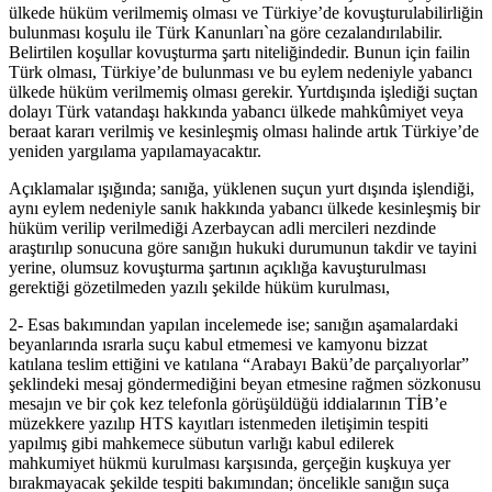
ülkede hüküm verilmemiş olması ve Türkiye’de kovuşturulabilirliğin
bulunması koşulu ile Türk Kanunları`na göre cezalandırılabilir.
Belirtilen koşullar kovuşturma şartı niteliğindedir. Bunun için failin
Türk olması, Türkiye’de bulunması ve bu eylem nedeniyle yabancı
ülkede hüküm verilmemiş olması gerekir. Yurtdışında işlediği suçtan
dolayı Türk vatandaşı hakkında yabancı ülkede mahkûmiyet veya
beraat kararı verilmiş ve kesinleşmiş olması halinde artık Türkiye’de
yeniden yargılama yapılamayacaktır.
Açıklamalar ışığında; sanığa, yüklenen suçun yurt dışında işlendiği,
aynı eylem nedeniyle sanık hakkında yabancı ülkede kesinleşmiş bir
hüküm verilip verilmediği Azerbaycan adli mercileri nezdinde
araştırılıp sonucuna göre sanığın hukuki durumunun takdir ve tayini
yerine, olumsuz kovuşturma şartının açıklığa kavuşturulması
gerektiği gözetilmeden yazılı şekilde hüküm kurulması,
2- Esas bakımından yapılan incelemede ise; sanığın aşamalardaki
beyanlarında ısrarla suçu kabul etmemesi ve kamyonu bizzat
katılana teslim ettiğini ve katılana “Arabayı Bakü’de parçalıyorlar”
şeklindeki mesaj göndermediğini beyan etmesine rağmen sözkonusu
mesajın ve bir çok kez telefonla görüşüldüğü iddialarının TİB’e
müzekkere yazılıp HTS kayıtları istenmeden iletişimin tespiti
yapılmış gibi mahkemece sübutun varlığı kabul edilerek
mahkumiyet hükmü kurulması karşısında, gerçeğin kuşkuya yer
bırakmayacak şekilde tespiti bakımından; öncelikle sanığın suça