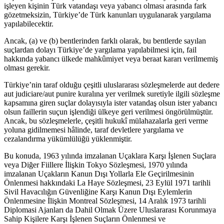
işleyen kişinin Türk vatandaşı veya yabancı olması arasında fark
gözetmeksizin, Türkiye’de Türk kanunları uygulanarak yargılama
yapılabilecektir.
Ancak, (a) ve (b) bentlerinden farklı olarak, bu bentlerde sayılan
suçlardan dolayı Türkiye’de yargılama yapılabilmesi için, fail
hakkında yabancı ülkede mahkûmiyet veya beraat kararı verilmemiş
olması gerekir.
Türkiye’nin taraf olduğu çeşitli uluslararası sözleşmelerde aut dedere
aut judiciare/aut punire kuralına yer verilmek suretiyle ilgili sözleşme
kapsamına giren suçlar dolayısıyla ister vatandaş olsun ister yabancı
olsun faillerin suçun işlendiği ülkeye geri verilmesi öngörülmüştür.
Ancak, bu sözleşmelerle, çeşitli hukukî mülahazalarla geri verme
yoluna gidilmemesi hâlinde, taraf devletlere yargılama ve
cezalandırma yükümlülüğü yüklenmiştir.
Bu konuda, 1963 yılında imzalanan Uçaklara Karşı İşlenen Suçlara
veya Diğer Fiillere İlişkin Tokyo Sözleşmesi, 1970 yılında
imzalanan Uçakların Kanun Dışı Yollarla Ele Geçirilmesinin
Önlenmesi hakkındaki La Haye Sözleşmesi, 23 Eylül 1971 tarihli
Sivil Havacılığın Güvenliğine Karşı Kanun Dışı Eylemlerin
Önlenmesine İlişkin Montreal Sözleşmesi, 14 Aralık 1973 tarihli
Diplomasi Ajanları da Dahil Olmak Üzere Uluslararası Korunmaya
Sahip Kişilere Karşı İşlenen Suçların Önlenmesi ve