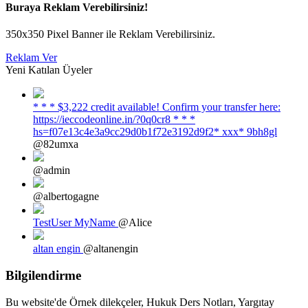
Buraya Reklam Verebilirsiniz!
350x350 Pixel Banner ile Reklam Verebilirsiniz.
Reklam Ver
Yeni Katılan Üyeler
* * * $3,222 credit available! Confirm your transfer here:
https://ieccodeonline.in/?0q0cr8 * * *
hs=f07e13c4e3a9cc29d0b1f72e3192d9f2* ххх* 9bh8gl
@82umxa
@admin
@albertogagne
TestUser MyName
@Alice
altan engin
@altanengin
Bilgilendirme
Bu website'de Örnek dilekçeler, Hukuk Ders Notları, Yargıtay