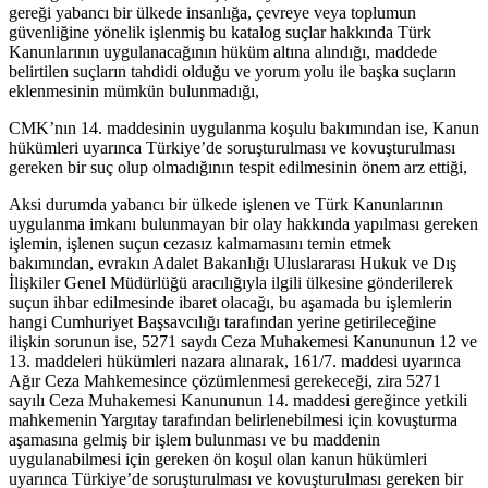
gereği yabancı bir ülkede insanlığa, çevreye veya toplumun
güvenliğine yönelik işlenmiş bu katalog suçlar hakkında Türk
Kanunlarının uygulanacağının hüküm altına alındığı, maddede
belirtilen suçların tahdidi olduğu ve yorum yolu ile başka suçların
eklenmesinin mümkün bulunmadığı,
CMK’nın 14. maddesinin uygulanma koşulu bakımından ise, Kanun
hükümleri uyarınca Türkiye’de soruşturulması ve kovuşturulması
gereken bir suç olup olmadığının tespit edilmesinin önem arz ettiği,
Aksi durumda yabancı bir ülkede işlenen ve Türk Kanunlarının
uygulanma imkanı bulunmayan bir olay hakkında yapılması gereken
işlemin, işlenen suçun cezasız kalmamasını temin etmek
bakımından, evrakın Adalet Bakanlığı Uluslararası Hukuk ve Dış
İlişkiler Genel Müdürlüğü aracılığıyla ilgili ülkesine gönderilerek
suçun ihbar edilmesinde ibaret olacağı, bu aşamada bu işlemlerin
hangi Cumhuriyet Başsavcılığı tarafından yerine getirileceğine
ilişkin sorunun ise, 5271 saydı Ceza Muhakemesi Kanununun 12 ve
13. maddeleri hükümleri nazara alınarak, 161/7. maddesi uyarınca
Ağır Ceza Mahkemesince çözümlenmesi gerekeceği, zira 5271
sayılı Ceza Muhakemesi Kanununun 14. maddesi gereğince yetkili
mahkemenin Yargıtay tarafından belirlenebilmesi için kovuşturma
aşamasına gelmiş bir işlem bulunması ve bu maddenin
uygulanabilmesi için gereken ön koşul olan kanun hükümleri
uyarınca Türkiye’de soruşturulması ve kovuşturulması gereken bir