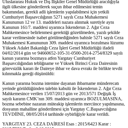
Uluslararası Hukuk ve Dış İlişkiler Genel Müdürlüğü aracılığıyla
ilgili ülkesine gönderilerek suçun ihbar edilmesini temin
bakımından, gerekli adli işlemlerin yapılabilmesi için yetkili
Cumhuriyet Başsavcılığının 5271 sayılı Ceza Muhakemesi
Kanununun 12 ve 13. maddeleri nazara alınmak suretiyle aynı
Kanunun 161/7. maddesi uyarınca İskenderun 2. Ağır Ceza
Mahkemesince belirlenmesi gerektiği gözetilmeden, yazılı şekilde
karar verilmesinde isabet görülmediğinden bahisle 5271 sayılı Ceza
Muhakemesi Kanununun 309. maddesi uyarınca bozulması lüzumu
Yüksek Adalet Bakanlığı Ceza İşleri Genel Müdürlüğü ifadeli
04/02/2014 gün ve 94660652-105-31-0500-2014-2754/8329 sayılı
kanun yararına bozmaya atfen Yargıtay Cumhuriyet
Başsavcılığından tebliğname ve Yüksek Birinci Ceza Dairesinin
görevsizlik kararı ile Daireye ihbar ve dava evrakı ile birlikte tevdii
kılınmakla gereği düşünüldü:
Kanun yararına bozma istemine dayanan ihbarname münderecatı
yerinde görüldüğünden talebin kabulü ile İskenderun 2. Ağır Ceza
Mahkemesince verilen 15/07/2013 gün ve 2013/571 Değişik İş
sayılı kararın CMK’nın 309. maddesi uyarınca BOZULMASINA,
bozma sebebine nazaran müteakip işlemlerin merciince yapılmasına,
dosyanın mahalline gönderilmesi için Yargıtay C.Başsavcılığına
TEVDİİNE, 08/05/2014 tarihinde oybirliğiyle karar verildi.
YARGITAY 23. CEZA DAİRESİ Esas : 2015/6423 Karar :