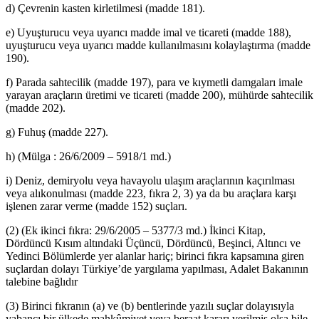
d) Çevrenin kasten kirletilmesi (madde 181).
e) Uyuşturucu veya uyarıcı madde imal ve ticareti (madde 188),
uyuşturucu veya uyarıcı madde kullanılmasını kolaylaştırma (madde
190).
f) Parada sahtecilik (madde 197), para ve kıymetli damgaları imale
yarayan araçların üretimi ve ticareti (madde 200), mühürde sahtecilik
(madde 202).
g) Fuhuş (madde 227).
h) (Mülga : 26/6/2009 – 5918/1 md.)
i) Deniz, demiryolu veya havayolu ulaşım araçlarının kaçırılması
veya alıkonulması (madde 223, fıkra 2, 3) ya da bu araçlara karşı
işlenen zarar verme (madde 152) suçları.
(2) (Ek ikinci fıkra: 29/6/2005 – 5377/3 md.) İkinci Kitap,
Dördüncü Kısım altındaki Üçüncü, Dördüncü, Beşinci, Altıncı ve
Yedinci Bölümlerde yer alanlar hariç; birinci fıkra kapsamına giren
suçlardan dolayı Türkiye’de yargılama yapılması, Adalet Bakanının
talebine bağlıdır
(3) Birinci fıkranın (a) ve (b) bentlerinde yazılı suçlar dolayısıyla
yabancı bir ülkede mahkûmiyet veya beraat kararı verilmiş olsa bile,