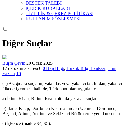
DESTEK TALEBİ
İÇERİK KURALLARI
GİZLİLİK & ÇEREZ POLİTİKASI
KULLANIM SÖZLEŞMESİ
Diğer Suçlar
Büşra Çevik
20 Ocak 2025
17 dk okuma süresi
0
0
Hap Bilgi
,
Hukuk Bilgi Bankası
,
Tüm
Yazılar
16
(1) Aşağıdaki suçların, vatandaş veya yabancı tarafından, yabancı
ülkede işlenmesi halinde, Türk kanunları uygulanır:
a) İkinci Kitap, Birinci Kısım altında yer alan suçlar.
b) İkinci Kitap, Dördüncü Kısım altındaki Üçüncü, Dördüncü,
Beşinci, Altıncı, Yedinci ve Sekizinci Bölümlerde yer alan suçlar.
c) İşkence (madde 94, 95).