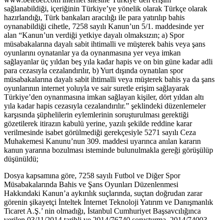
sağlanabildiği, içeriğinin Türkiye’ye yönelik olarak Türkçe olarak
hazırlandığı, Türk bankaları aracılığı ile para yatırılıp bahis
oynanabildiği cihetle, 7258 sayılı Kanun’un 5/1. maddesinde yer
alan “Kanun’un verdiği yetkiye dayalı olmaksızın; a) Spor
müsabakalarına dayalı sabit ihtimalli ve müşterek bahis veya şans
oyunlarını oynatanlar ya da oynanmasına yer veya imkan
sağlayanlar üç yıldan beş yıla kadar hapis ve on bin güne kadar adli
para cezasıyla cezalandırılır, b) Yurt dışında oynatılan spor
müsabakalarına dayalı sabit ihtimalli veya müşterek bahis ya da şans
oyunlarının internet yoluyla ve sair suretle erişim sağlayarak
Türkiye’den oynanmasına imkan sağlayan kişiler, dört yıldan altı
yıla kadar hapis cezasıyla cezalandırılır.” şeklindeki düzenlemeler
karşısında şüphelilerin eylemlerinin soruşturulması gerektiği
gözetilerek itirazın kabulü yerine, yazılı şekilde reddine karar
verilmesinde isabet görülmediği gerekçesiyle 5271 sayılı Ceza
Muhakemesi Kanunu’nun 309. maddesi uyarınca anılan kararın
kanun yararına bozulması isteminde bulunulmakla gereği görüşülüp
düşünüldü;
Dosya kapsamına göre, 7258 sayılı Futbol ve Diğer Spor
Müsabakalarında Bahis ve Şans Oyunları Düzenlenmesi
Hakkındaki Kanun’a aykırılık suçlarında, suçtan doğrudan zarar
görenin şikayetçi İnteltek İnternet Teknoloji Yatırım ve Danışmanlık
Ticaret A.Ş.’ nin olmadığı, İstanbul Cumhuriyet Başsavcılığınca
verilen 03/11/2014 tarihli ve 2014/76740 soruşturma, 2014/74003