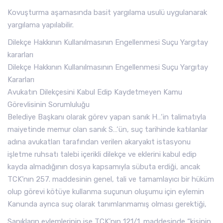
Kovuşturma aşamasında basit yargılama usulü uygulanarak
yargılama yapılabilir.
Dilekçe Hakkının Kullanılmasının Engellenmesi Suçu Yargıtay
kararları
Dilekçe Hakkının Kullanılmasının Engellenmesi Suçu Yargıtay
Kararları
Avukatın Dilekçesini Kabul Edip Kaydetmeyen Kamu
Görevlisinin Sorumluluğu
Belediye Başkanı olarak görev yapan sanık H…‘in talimatıyla
maiyetinde memur olan sanık S…‘ün, suç tarihinde katılanlar
adına avukatları tarafından verilen akaryakıt istasyonu
işletme ruhsatı talebi içerikli dilekçe ve eklerini kabul edip
kayda almadığının dosya kapsamıyla sübuta erdiği, ancak
TCK’nın 257. maddesinin genel, tali ve tamamlayıcı bir hüküm
olup görevi kötüye kullanma suçunun oluşumu için eylemin
Kanunda ayrıca suç olarak tanımlanmamış olması gerektiği,
Sanıkların eylemlerinin ise TCK’nın 121/1. maddesinde “kişinin