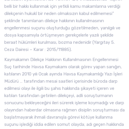
belli bir hakkı kullanmak için yetkili kamu makamlarına verdiği
dilekçenin hukukî bir neden olmaksızın kabul edilmemesi”
şeklinde tanımlanan dilekçe hakkının kullanılmasının
engellenmesi suçunu oluşturduğu gözetilmeden, yanılgılı ve
dosya kapsamıyla örtüşmeyen gerekçelerle yazılı şekilde
beraat hükümleri kurulması, bozma nedenidir (Yargıtay 5.
Ceza Dairesi – Karar : 2015/11885).
Kaymakamın Dilekçe Hakkının Kullanılmasının Engellenmesi
Suç tarihinde Havsa Kaymakamı olarak görev yapan sanığın,
katılanın 2010 yılı Ocak ayında Havsa Kaymakamlığı Yazı İşleri
Müdürü … tarafından mesai saatleri içerisinde büroda darp
edilmesi olayı ile ilgili bu şahıs hakkında şikayeti içeren ve
katılan tarafından getirilen dilekçeyi, adli soruşturmanın
sonucunu bekleyeceğini ileri sürerek işleme koymadığı ve darp
olayından haberdar olmasına rağmen disiplin soruşturması da
başlatmayarak ihmali davranışla görevi kötüye kullanma
suçunu işlediği iddia edilen somut olayda; adı geçen hakkında