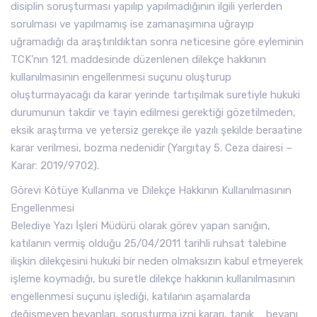
disiplin soruşturması yapılıp yapılmadığının ilgili yerlerden
sorulması ve yapılmamış ise zamanaşımına uğrayıp
uğramadığı da araştırıldıktan sonra neticesine göre eyleminin
TCK’nın 121. maddesinde düzenlenen dilekçe hakkının
kullanılmasının engellenmesi suçunu oluşturup
oluşturmayacağı da karar yerinde tartışılmak suretiyle hukuki
durumunun takdir ve tayin edilmesi gerektiği gözetilmeden,
eksik araştırma ve yetersiz gerekçe ile yazılı şekilde beraatine
karar verilmesi, bozma nedenidir (Yargıtay 5. Ceza dairesi –
Karar: 2019/9702).
Görevi Kötüye Kullanma ve Dilekçe Hakkının Kullanılmasının
Engellenmesi
Belediye Yazı İşleri Müdürü olarak görev yapan sanığın,
katılanın vermiş olduğu 25/04/2011 tarihli ruhsat talebine
ilişkin dilekçesini hukuki bir neden olmaksızın kabul etmeyerek
işleme koymadığı, bu suretle dilekçe hakkının kullanılmasının
engellenmesi suçunu işlediği, katılanın aşamalarda
değişmeyen beyanları, soruşturma izni kararı, tanık … beyanı