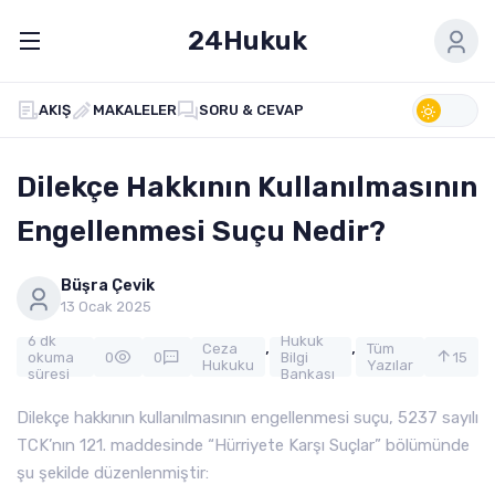
24Hukuk
AKIŞ
MAKALELER
SORU & CEVAP
Dilekçe Hakkının Kullanılmasının
Engellenmesi Suçu Nedir?
Büşra Çevik
13 Ocak 2025
6 dk
Hukuk
,
,
Ceza
Tüm
okuma
0
0
Bilgi
15
Hukuku
Yazılar
süresi
Bankası
Dilekçe hakkının kullanılmasının engellenmesi suçu, 5237 sayılı
TCK’nın 121. maddesinde “Hürriyete Karşı Suçlar” bölümünde
şu şekilde düzenlenmiştir: