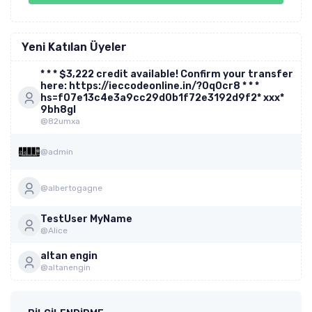
Yeni Katılan Üyeler
* * * $3,222 credit available! Confirm your transfer
here: https://ieccodeonline.in/?0q0cr8 * * *
hs=f07e13c4e3a9cc29d0b1f72e3192d9f2* ххх*
9bh8gl
@82umxa
@admin
@albertogagne
TestUser MyName
@Alice
altan engin
@altanengin