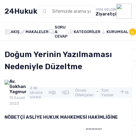
24Hukuk
HOŞ GELDIN
Ziyaretçi
SORU
AKIŞ
MAKALELER
&
KATEGORILER
KURUMSAL
CEVAP
Doğum Yerinin Yazılmaması
Nedeniyle Düzeltme
Av.
Gokhan
2 dk
,
Örnek
Tüm
Yagmur
okuma
0
0
15
Dilekçeler
Yazılar
süresi
15 Kasım
2023
NÖBETÇİ ASLİYE HUKUK MAHKEMESİ HAKİMLİĞİNE
…………….