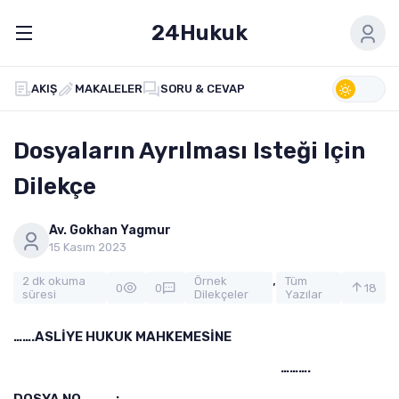
24Hukuk
AKIŞ
MAKALELER
SORU & CEVAP
Dosyaların Ayrılması Isteği Için
Dilekçe
Av. Gokhan Yagmur
15 Kasım 2023
,
2 dk okuma
Örnek
Tüm
0
0
18
süresi
Dilekçeler
Yazılar
…….ASLİYE HUKUK MAHKEMESİNE
……….