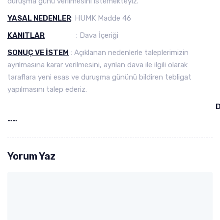
duruşma günü verilmesini istemekteyiz.
YASAL NEDENLER
: HUMK Madde 46
KANITLAR
: Dava İçeriği
SONUÇ VE İSTEM
: Açıklanan nedenlerle taleplerimizin
ayrılmasına karar verilmesini, ayrılan dava ile ilgili olarak
taraflara yeni esas ve duruşma gününü bildiren tebligat
yapılmasını talep ederiz.
……
Yorum Yaz