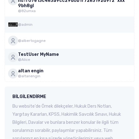
hs=f07e13c4e3a9cc29d0b1f72e3192d9f2* ххх*
9bh8gl
@82umxa
@admin
@albertogagne
TestUser MyName
@Alice
altan engin
@altanengin
BILGILENDIRME
Bu website'de Örnek dilekçeler, Hukuk Ders Notları,
Yargıtay Kararları, KPSS, Hakimlik Savcılık Sınavı, Hukuk
Bilgileri, Davalar ve bunlara benzer konular ile ilgili tüm
sorularınızı sorabilir, paylaşımlar yapabilirsiniz. Tüm
sorularınız en kısa sürede yöneticilerimiz veya web