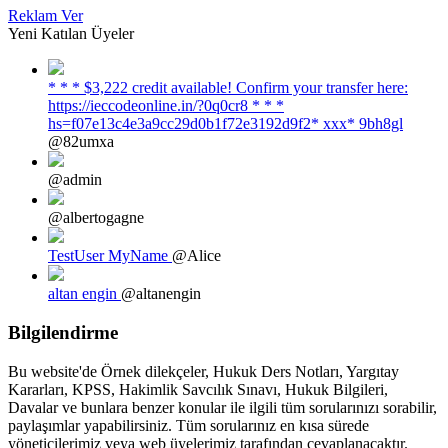
Reklam Ver
Yeni Katılan Üyeler
* * * $3,222 credit available! Confirm your transfer here:
https://ieccodeonline.in/?0q0cr8 * * *
hs=f07e13c4e3a9cc29d0b1f72e3192d9f2* ххх* 9bh8gl
@82umxa
@admin
@albertogagne
TestUser MyName
@Alice
altan engin
@altanengin
Bilgilendirme
Bu website'de Örnek dilekçeler, Hukuk Ders Notları, Yargıtay
Kararları, KPSS, Hakimlik Savcılık Sınavı, Hukuk Bilgileri,
Davalar ve bunlara benzer konular ile ilgili tüm sorularınızı sorabilir,
paylaşımlar yapabilirsiniz. Tüm sorularınız en kısa sürede
yöneticilerimiz veya web üyelerimiz tarafından cevaplanacaktır.