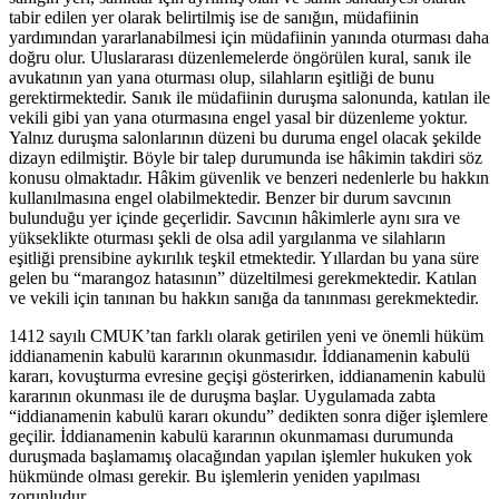
tabir edilen yer olarak belirtilmiş ise de sanığın, müdafiinin
yardımından yararlanabilmesi için müdafiinin yanında oturması daha
doğru olur. Uluslararası düzenlemelerde öngörülen kural, sanık ile
avukatının yan yana oturması olup, silahların eşitliği de bunu
gerektirmektedir. Sanık ile müdafiinin duruşma salonunda, katılan ile
vekili gibi yan yana oturmasına engel yasal bir düzenleme yoktur.
Yalnız duruşma salonlarının düzeni bu duruma engel olacak şekilde
dizayn edilmiştir. Böyle bir talep durumunda ise hâkimin takdiri söz
konusu olmaktadır. Hâkim güvenlik ve benzeri nedenlerle bu hakkın
kullanılmasına engel olabilmektedir. Benzer bir durum savcının
bulunduğu yer içinde geçerlidir. Savcının hâkimlerle aynı sıra ve
yükseklikte oturması şekli de olsa adil yargılanma ve silahların
eşitliği prensibine aykırılık teşkil etmektedir. Yıllardan bu yana süre
gelen bu “marangoz hatasının” düzeltilmesi gerekmektedir. Katılan
ve vekili için tanınan bu hakkın sanığa da tanınması gerekmektedir.
1412 sayılı CMUK’tan farklı olarak getirilen yeni ve önemli hüküm
iddianamenin kabulü kararının okunmasıdır. İddianamenin kabulü
kararı, kovuşturma evresine geçişi gösterirken, iddianamenin kabulü
kararının okunması ile de duruşma başlar. Uygulamada zabta
“iddianamenin kabulü kararı okundu” dedikten sonra diğer işlemlere
geçilir. İddianamenin kabulü kararının okunmaması durumunda
duruşmada başlamamış olacağından yapılan işlemler hukuken yok
hükmünde olması gerekir. Bu işlemlerin yeniden yapılması
zorunludur.