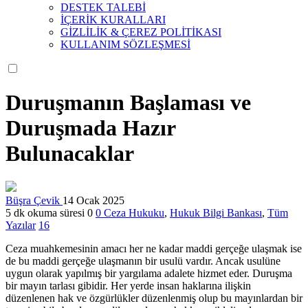
DESTEK TALEBİ
İÇERİK KURALLARI
GİZLİLİK & ÇEREZ POLİTİKASI
KULLANIM SÖZLEŞMESİ
Duruşmanın Başlaması ve
Duruşmada Hazır
Bulunacaklar
Büşra Çevik
14 Ocak 2025
5 dk okuma süresi
0
0
Ceza Hukuku
,
Hukuk Bilgi Bankası
,
Tüm
Yazılar
16
Ceza muahkemesinin amacı her ne kadar maddi gerçeğe ulaşmak ise
de bu maddi gerçeğe ulaşmanın bir usulü vardır. Ancak usulüne
uygun olarak yapılmış bir yargılama adalete hizmet eder. Duruşma
bir mayın tarlası gibidir. Her yerde insan haklarına ilişkin
düzenlenen hak ve özgürlükler düzenlenmiş olup bu mayınlardan bir