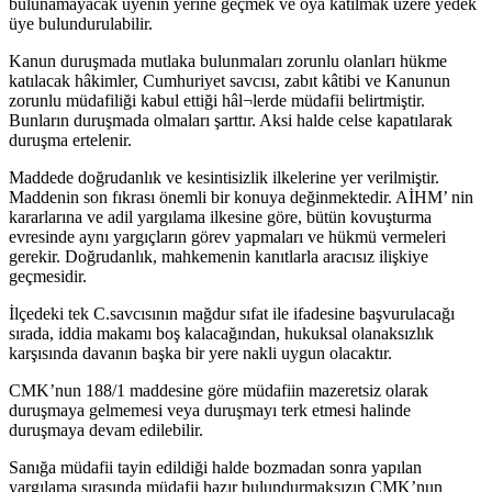
bulunamayacak üyenin yerine geçmek ve oya katılmak üzere yedek
üye bulundurulabilir.
Kanun duruşmada mutlaka bulunmaları zorunlu olanları hükme
katılacak hâkimler, Cumhuriyet savcısı, zabıt kâtibi ve Kanunun
zorunlu müdafiliği kabul ettiği hâl¬lerde müdafii belirtmiştir.
Bunların duruşmada olmaları şarttır. Aksi halde celse kapatılarak
duruşma ertelenir.
Maddede doğrudanlık ve kesintisizlik ilkelerine yer verilmiştir.
Maddenin son fıkrası önemli bir konuya değinmektedir. AİHM’ nin
kararlarına ve adil yargılama ilkesine göre, bütün kovuşturma
evresinde aynı yargıçların görev yapmaları ve hükmü vermeleri
gerekir. Doğrudanlık, mahkemenin kanıtlarla aracısız ilişkiye
geçmesidir.
İlçedeki tek C.savcısının mağdur sıfat ile ifadesine başvurulacağı
sırada, iddia makamı boş kalacağından, hukuksal olanaksızlık
karşısında davanın başka bir yere nakli uygun olacaktır.
CMK’nun 188/1 maddesine göre müdafiin mazeretsiz olarak
duruşmaya gelmemesi veya duruşmayı terk etmesi halinde
duruşmaya devam edilebilir.
Sanığa müdafii tayin edildiği halde bozmadan sonra yapılan
yargılama sırasında müdafii hazır bulundurmaksızın CMK’nun