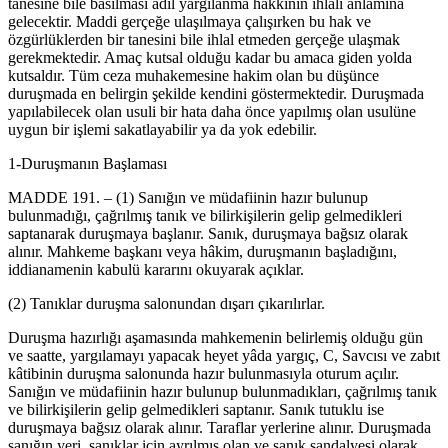
tanesine bile basılması adil yargılanma hakkının ihlali anlamına
gelecektir. Maddi gerçeğe ulaşılmaya çalışırken bu hak ve
özgürlüklerden bir tanesini bile ihlal etmeden gerçeğe ulaşmak
gerekmektedir. Amaç kutsal olduğu kadar bu amaca giden yolda
kutsaldır. Tüm ceza muhakemesine hakim olan bu düşünce
duruşmada en belirgin şekilde kendini göstermektedir. Duruşmada
yapılabilecek olan usuli bir hata daha önce yapılmış olan usulüne
uygun bir işlemi sakatlayabilir ya da yok edebilir.
1-Duruşmanın Başlaması
MADDE 191. – (1) Sanığın ve müdafiinin hazır bulunup
bulunmadığı, çağrılmış tanık ve bilirkişilerin gelip gelmedikleri
saptanarak duruşmaya başlanır. Sanık, duruşmaya bağsız olarak
alınır. Mahkeme başkanı veya hâkim, duruşmanın başladığını,
iddianamenin kabulü kararını okuyarak açıklar.
(2) Tanıklar duruşma salonundan dışarı çıkarılırlar.
Duruşma hazırlığı aşamasında mahkemenin belirlemiş olduğu gün
ve saatte, yargılamayı yapacak heyet yâda yargıç, C, Savcısı ve zabıt
kâtibinin duruşma salonunda hazır bulunmasıyla oturum açılır.
Sanığın ve müdafiinin hazır bulunup bulunmadıkları, çağrılmış tanık
ve bilirkişilerin gelip gelmedikleri saptanır. Sanık tutuklu ise
duruşmaya bağsız olarak alınır. Taraflar yerlerine alınır. Duruşmada
sanığın yeri, sanıklar için ayrılmış olan ve sanık sandalyesi olarak