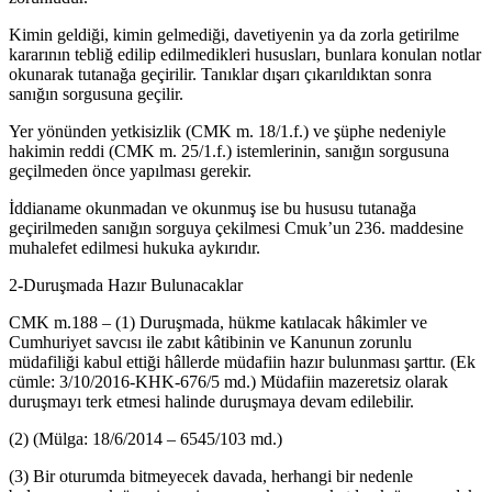
Kimin geldiği, kimin gelmediği, davetiyenin ya da zorla getirilme
kararının tebliğ edilip edilmedikleri hususları, bunlara konulan notlar
okunarak tutanağa geçirilir. Tanıklar dışarı çıkarıldıktan sonra
sanığın sorgusuna geçilir.
Yer yönünden yetkisizlik (CMK m. 18/1.f.) ve şüphe nedeniyle
hakimin reddi (CMK m. 25/1.f.) istemlerinin, sanığın sorgusuna
geçilmeden önce yapılması gerekir.
İddianame okunmadan ve okunmuş ise bu hususu tutanağa
geçirilmeden sanığın sorguya çekilmesi Cmuk’un 236. maddesine
muhalefet edilmesi hukuka aykırıdır.
2-Duruşmada Hazır Bulunacaklar
CMK m.188 – (1) Duruşmada, hükme katılacak hâkimler ve
Cumhuriyet savcısı ile zabıt kâtibinin ve Kanunun zorunlu
müdafiliği kabul ettiği hâllerde müdafiin hazır bulunması şarttır. (Ek
cümle: 3/10/2016-KHK-676/5 md.) Müdafiin mazeretsiz olarak
duruşmayı terk etmesi halinde duruşmaya devam edilebilir.
(2) (Mülga: 18/6/2014 – 6545/103 md.)
(3) Bir oturumda bitmeyecek davada, herhangi bir nedenle