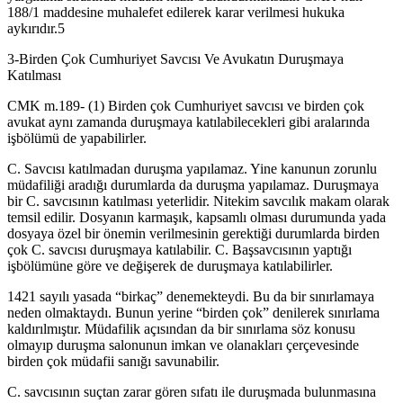
188/1 maddesine muhalefet edilerek karar verilmesi hukuka
aykırıdır.5
3-Birden Çok Cumhuriyet Savcısı Ve Avukatın Duruşmaya
Katılması
CMK m.189- (1) Birden çok Cumhuriyet savcısı ve birden çok
avukat aynı zamanda duruşmaya katılabilecekleri gibi aralarında
işbölümü de yapabilirler.
C. Savcısı katılmadan duruşma yapılamaz. Yine kanunun zorunlu
müdafiliği aradığı durumlarda da duruşma yapılamaz. Duruşmaya
bir C. savcısının katılması yeterlidir. Nitekim savcılık makam olarak
temsil edilir. Dosyanın karmaşık, kapsamlı olması durumunda yada
dosyaya özel bir önemin verilmesinin gerektiği durumlarda birden
çok C. savcısı duruşmaya katılabilir. C. Başsavcısının yaptığı
işbölümüne göre ve değişerek de duruşmaya katılabilirler.
1421 sayılı yasada “birkaç” denemekteydi. Bu da bir sınırlamaya
neden olmaktaydı. Bunun yerine “birden çok” denilerek sınırlama
kaldırılmıştır. Müdafilik açısından da bir sınırlama söz konusu
olmayıp duruşma salonunun imkan ve olanakları çerçevesinde
birden çok müdafii sanığı savunabilir.
C. savcısının suçtan zarar gören sıfatı ile duruşmada bulunmasına