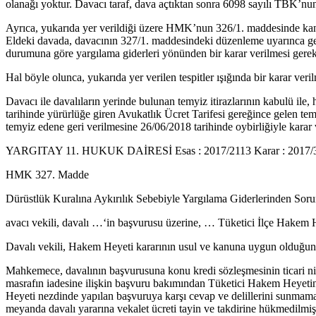
olanağı yoktur. Davacı taraf, dava açtıktan sonra 6098 sayılı TBK’nun
Ayrıca, yukarıda yer verildiği üzere HMK’nun 326/1. maddesinde kanund
Eldeki davada, davacının 327/1. maddesindeki düzenleme uyarınca ger
durumuna göre yargılama giderleri yönünden bir karar verilmesi gerekir
Hal böyle olunca, yukarıda yer verilen tespitler ışığında bir karar veri
Davacı ile davalıların yerinde bulunan temyiz itirazlarının kabul
tarihinde yürürlüğe giren Avukatlık Ücret Tarifesi gereğince gelen temyi
temyiz edene geri verilmesine 26/06/2018 tarihinde oybirliğiyle karar v
YARGITAY 11. HUKUK DAİRESİ Esas : 2017/2113 Karar : 2017/35
HMK 327. Madde
Dürüstlük Kuralına Aykırılık Sebebiyle Yargılama Giderlerinden Sor
avacı vekili, davalı …‘in başvurusu üzerine, … Tüketici İlçe Hakem He
Davalı vekili, Hakem Heyeti kararının usul ve kanuna uygun olduğunu
Mahkemece, davalının başvurusuna konu kredi sözleşmesinin ticari nit
masrafın iadesine ilişkin başvuru bakımından Tüketici Hakem Heyetini
Heyeti nezdinde yapılan başvuruya karşı cevap ve delillerini sunmama
meyanda davalı yararına vekalet ücreti tayin ve takdirine hükmedilmişt