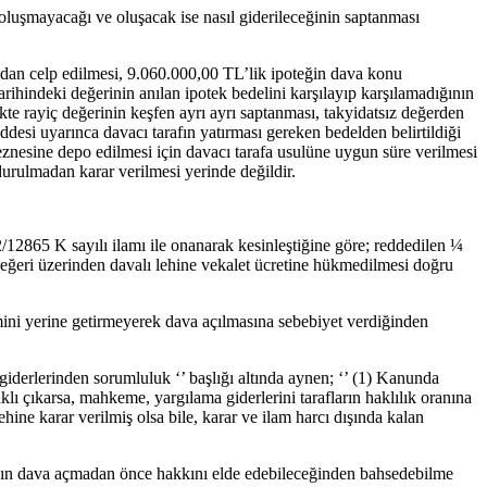
 oluşmayacağı ve oluşacak ise nasıl giderileceğinin saptanması
nkadan celp edilmesi, 9.060.000,00 TL’lik ipoteğin dava konu
hindeki değerinin anılan ipotek bedelini karşılayıp karşılamadığının
kte rayiç değerinin keşfen ayrı ayrı saptanması, takyidatsız değerden
ddesi uyarınca davacı tarafın yatırması gereken bedelden belirtildiği
veznesine depo edilmesi için davacı tarafa usulüne uygun süre verilmesi
durulmadan karar verilmesi yerinde değildir.
12865 K sayılı ilamı ile onanarak kesinleştiğine göre; reddedilen ¼
değeri üzerinden davalı lehine vekalet ücretine hükmedilmesi doğru
ini yerine getirmeyerek dava açılmasına sebebiyet verdiğinden
derlerinden sorumluluk ‘’ başlığı altında aynen; ‘’ (1) Kanunda
aklı çıkarsa, mahkeme, yargılama giderlerini tarafların haklılık oranına
ine karar verilmiş olsa bile, karar ve ilam harcı dışında kalan
acının dava açmadan önce hakkını elde edebileceğinden bahsedebilme