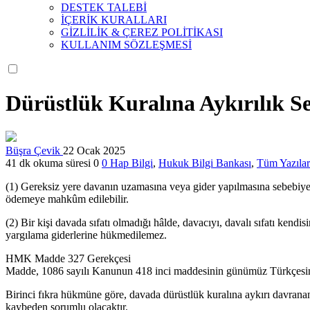
DESTEK TALEBİ
İÇERİK KURALLARI
GİZLİLİK & ÇEREZ POLİTİKASI
KULLANIM SÖZLEŞMESİ
Dürüstlük Kuralına Aykırılık S
Büşra Çevik
22 Ocak 2025
41 dk okuma süresi
0
0
Hap Bilgi
,
Hukuk Bilgi Bankası
,
Tüm Yazılar
(1) Gereksiz yere davanın uzamasına veya gider yapılmasına sebebiyet v
ödemeye mahkûm edilebilir.
(2) Bir kişi davada sıfatı olmadığı hâlde, davacıyı, davalı sıfatı kendi
yargılama giderlerine hükmedilemez.
HMK Madde 327 Gerekçesi
Madde, 1086 sayılı Kanunun 418 inci maddesinin günümüz Türkçesine u
Birinci fıkra hükmüne göre, davada dürüstlük kuralına aykırı davranan
kaybeden sorumlu olacaktır.