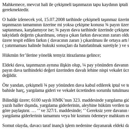
Mahkemece, mevcut hali ile çekişmeli taşınmazın tapu kaydının iptali v
gerekmektedir.
O halde izlenecek yol, 15.07.2008 tarihinde çekişmeli taşınmaz üzerine
taşınmazın tamamının üzerine mi yoksa çekişme konusu ¾ payın üzerine
saptanması, karşılamıyor ise; ¾ payın dava tarihinde üzerinde çekişmel
takyidatlı değerin çıkarılması, ortaya çıkan farkın davacının zararı o
üzere tespit edilen farkın ( davacının zararı ) çıkarılması ile ortaya
( yatırmaması halinde hukuki sonuçları da hatırlatılmak suretiyle ) ve
Hükmün fer’ilerine yönelik temyiz itirazlarına gelince;
Eldeki dava, taşınmazın aynına ilişkin olup, ¼ pay yönünden davanın 
payın dava tarihindeki değeri üzerinden davalı lehine nispi vekalet ü
değildir.
Öte yandan, çekişmeli ¾ pay yönünden dava kabul edilerek iptal ve t
bahisle harç, yargılama gideri ve vekalet ücretinden sorumlu tutulmasın
Bilindiği üzere; 6100 sayılı HMK’nun 323. maddesinde yargılama gider
yazılı haller dışında, yargılama giderlerinin, aleyhine hüküm verilen ta
göre paylaştırır. … ‘’ ve 327/1. maddesinde; ‘’ Gereksiz yere davanın 
yargılama giderlerinin tamamını veya bir kısmını ödemeye mahkum edile
Somut olayda, davacı taraf inançlı işlem nedenine dayanarak eldeki d