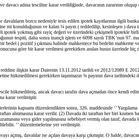
e davacı adına tesciline karar verildiğinde, davacının zararının oluşup
 davalıların borcu nedeniyle tesis edilen ipotek kayıtlarının ilgili ba
 mi konulduğunun ve kalan ¼ payın ( reddedilip, kesinleşen ) dava tari
i ipotek yokmuş gibi rayiç değeri ve üzerindeki çekişmeli ipotekle birli
lduğunun tespiti, daha sonra inançlı işlem ve 6098 sayılı TBK’nun 97. ma
 artı bir bedel ( pozitif ) çıkması halinde mahkemece bu bedelin mahkeme 
 sonucuna göre bir karar verilmesi gerekirken anılan husus üzerinde hiç 
reddine ilişkin karar Dairenin 13.11.2012 tarihli ve 2012/12089 E 2012/
cretine hükmedilmesi gerekirken taşınmazın ¾ payının dava tarihindeki 
escile hükmedilmiş, ancak davacı tarafın dava açmadan önce kendi edim
a karar verilmiştir.
lerinin kapsamı düzenlendikten sonra, 326. maddesinde ‘’ Yargılama gi
raftan alınmasına karar verilir. (2) Davada iki taraftan her biri kısmen h
uzamasına veya gider yapılmasına sebebiyet vermiş olan taraf, davada leh
bilir. ‘’ düzenlemelerine yer verilmiştir.
avayı açmış, davalılar ise açılan davaya karşı çıkmıştır. O halde, dav