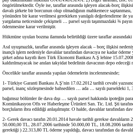
öngörülmektedir. Öyle ise, taraflar arasında işleyen alacak-borç ilişkis
davalı şirkete bir borcunun olup olmadığının mahkemece saptanması, v
yönünden bir karar verilmesi gerekirken yanılgılı değerlendirme ile 
yargılama neticesinde çekişmeli … parsel sayılı taşınmazdaki ¾ payın ip
ödenmesine karar verilmiştir.
Hükmüne uyulan bozma ilamında belirtildiği üzere taraflar arasındak
Asıl uyuşmazlık, taraflar arasında işleyen alacak – borç ilişkisi nede
inançlı işlem nedeniyle davalılar tarafından davacıya ne kadar ödeme 
şirket adına kayıtlı iken Türk Ekonomi Bankası A.Ş lehine 15.07.2008 ta
kaldırılmayacak ise anılan takyidat bedelinin davacının depo edeceği
Öncelikle taraflar arasında yapılan ödemelerin incelenmesinde;
1- Türkiye Garanti Bankası A.Ş’nin 17.02.2012 tarihli cevabi yazısınd
parsel, inanç sözleşmesinde bahsedilen … ada … sayılı parseldeki 1, 3
bağımsız bölümler ile dava dışı … sayılı parsel hakkında ipoteğin par
Komünikasyon Ofis ve Haberleşme Ürünleri San. Tic. Ltd. Şti tarafında
borçluların ibra edildiği anlaşılmıştır. O halde, davalılar tarafından 
2- Gerek davacı tarafın 20.01.2014 havale tarihli gerekse davalıların 23
50.000,00 TL, 28.07.2006 tarihinde 50.000,00 TL, 18.08.2006 tarihi
gerektiği ) 22.313,80 TL ödeme yapıldığı, davacı tarafından da dava