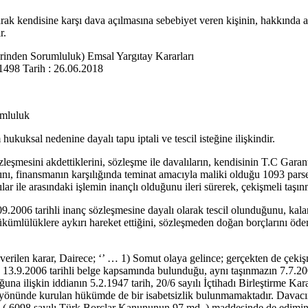
rak kendisine karşı dava açılmasına sebebiyet veren kişinin, hakkında a
r.
rinden Sorumluluk) Emsal Yargıtay Kararları
98 Tarih : 26.06.2018
umluluk
kuksal nedenine dayalı tapu iptali ve tescil isteğine ilişkindir.
sözleşmesini akdettiklerini, sözleşme ile davalıların, kendisinin T.C Ga
ını, finansmanın karşılığında teminat amacıyla maliki olduğu 1093 parsel
ar ile arasındaki işlemin inançlı olduğunu ileri sürerek, çekişmeli taşınma
.09.2006 tarihli inanç sözleşmesine dayalı olarak tescil olunduğunu, ka
kümlülüklere aykırı hareket ettiğini, sözleşmeden doğan borçlarını öde
 verilen karar, Dairece; ‘’ … 1) Somut olaya gelince; gerçekten de çekişm
n 13.9.2006 tarihli belge kapsamında bulunduğu, aynı taşınmazın 7.7.2009
una ilişkin iddianın 5.2.1947 tarih, 20/6 sayılı İçtihadı Birleştirme K
nünde kurulan hükümde de bir isabetsizlik bulunmamaktadır. Davacının 
98 sayılı Türk Borçlar Kanununun 97.md. ) maddesinde de edimini if