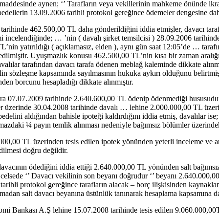
maddesinde aynen; ‘’ Tarafların veya vekillerinin mahkeme önünde ikrar 
bedellerin 13.09.2006 tarihli protokol gereğince ödemeler dengesine dah
 tarihinde 462.500,00 TL daha gönderildiğini iddia etmişler, davacı tara
incelendiğinde; … ’nin ( davalı şirket temsilcisi ) 28.09.2006 tarihi
L’nin yatırıldığı ( açıklamasız, elden ), aynı gün saat 12:05’de … taraf
 edilmiştir. Uyuşmazlık konusu 462.500,00 TL’nin kısa bir zaman aralığın
davalılar tarafından davacı tarafa ödenen meblağ kaleminde dikkate alınm
delin sözleşme kapsamında sayılmasının hukuka aykırı olduğunu belirtmiş
den borcunu hesapladığı dikkate alınmıştır.
ılara 07.07.2009 tarihinde 2.640.600,00 TL ödenip ödenmediği hususudur
r üzerinde 30.04.2008 tarihinde davalı … lehine 2.000.000,00 TL üzerin
elini aldığından bahisle ipoteği kaldırdığını iddia etmiş, davalılar is
azdaki ¼ payın temlik alınması nedeniyle bağımsız bölümler üzerindeki 
000,00 TL üzerinden tesis edilen ipotek yönünden yeterli inceleme ve ar
ilmesi doğru değildir.
davacının ödediğini iddia ettiği 2.640.000,00 TL yönünden salt bağımsı
li celsede ‘’ Davacı vekilinin son beyanı doğrudur ‘’ beyanı 2.640.000,0
tarihli protokol gereğince tarafların alacak – borç ilişkisinden kaynakl
ulmadan salt davacı beyanına üstünlük tanınarak hesaplama kapsamına dah
omi Bankası A.Ş lehine 15.07.2008 tarihinde tesis edilen 9.060.000,00T