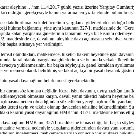
karar aleyhine …’nın 11.4.2017 günlü yazısı üzerine Yargıtay Cumhuriye
ykırı olduğu” gerekçesiyle kanun yararına temyiz talebinde bulunulmuşt
takdir olunan vekalet ücretinin yargılama giderlerinden olduğu belirti
rileceği hükme bağlanmış; yine aynı kanunun 327/1. maddesinde de “Ger
cı dışında kalan yargılama giderlerinin tamamını veya bir kısmını ödeme
312/2. maddesinde de, davalının, aleyhine dava açılmasına sebebiyet ve
ir başka istisnaya yer verilmiştir.
temsil olundukları, mahkemece, tüketici hakem heyetince işbu davanın da
umda, kural olarak, yargılama giderlerinin ve bu arada vekalet ücretin
 davacıya yüklenmesinin, bir başka söyleyişle, genel kuraldan ayrılın
et vermemesi olarak belirtilmiş ve fakat açıkça bir yasal dayanak gösteri
sinin yasal dayanağının belirlenmesi gerekmektedir.
r durum söz konusu değildir. Keza, işbu davanın, uyuşmazlığın taraflar 
sedilemeyecek olmasına karşın, davalı yanın tüketici hakem heyetine ba
çılmasına neden olmadığından söz edilemeyeceği açıktır. Öte yandan,
ekalet ücreti tayin ve takdir olunup davacıdan tahsiline hükmedilmiştir.
yoldaki kararın yasal dayanağının HMK’nın 312/1. maddesine temas et
al dayanağının HMK’nın 327/1. maddesine temas ettiği, bir başka söyle
kanaatine varması nedeniyle yargılama giderlerinden davacı yanı soru
madığının incelenmesi, mahkemece varılan sonucun yürürlükteki hukuk