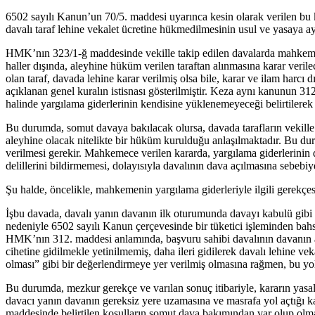
6502 sayılı Kanun’un 70/5. maddesi uyarınca kesin olarak verilen bu 
davalı taraf lehine vekalet ücretine hükmedilmesinin usul ve yasaya a
HMK’nın 323/1-ğ maddesinde vekille takip edilen davalarda mahkemece 
haller dışında, aleyhine hüküm verilen taraftan alınmasına karar ve
olan taraf, davada lehine karar verilmiş olsa bile, karar ve ilam har
açıklanan genel kuralın istisnası gösterilmiştir. Keza aynı kanunun 
halinde yargılama giderlerinin kendisine yüklenemeyeceği belirtilerek b
Bu durumda, somut davaya bakılacak olursa, davada tarafların vekille 
aleyhine olacak nitelikte bir hüküm kurulduğu anlaşılmaktadır. Bu dur
verilmesi gerekir. Mahkemece verilen kararda, yargılama giderlerinin
delillerini bildirmemesi, dolayısıyla davalının dava açılmasına sebebiy
Şu halde, öncelikle, mahkemenin yargılama giderleriyle ilgili gerekçe
İşbu davada, davalı yanın davanın ilk oturumunda davayı kabulü gibi bi
nedeniyle 6502 sayılı Kanun çerçevesinde bir tüketici işleminden bah
HMK’nın 312. maddesi anlamında, başvuru sahibi davalının davanın a
cihetine gidilmekle yetinilmemiş, daha ileri gidilerek davalı lehine v
olması” gibi bir değerlendirmeye yer verilmiş olmasına rağmen, bu 
Bu durumda, mezkur gerekçe ve varılan sonuç itibariyle, kararın yas
davacı yanın davanın gereksiz yere uzamasına ve masrafa yol açtığı 
maddesinde belirtilen koşulların somut dava bakımından var olup ol