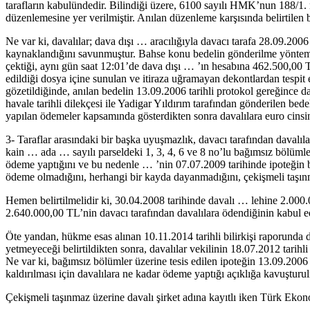
tarafların kabulündedir. Bilindiği üzere, 6100 sayılı HMK’nun 188/1. 
düzenlemesine yer verilmiştir. Anılan düzenleme karşısında belirtilen 
Ne var ki, davalılar; dava dışı … aracılığıyla davacı tarafa 28.09.2006
kaynaklandığını savunmuştur. Bahse konu bedelin gönderilme yöntemi 
çektiği, aynı gün saat 12:01’de dava dışı … ’ın hesabına 462.500,00 T
edildiği dosya içine sunulan ve itiraza uğramayan dekontlardan tespit
gözetildiğinde, anılan bedelin 13.09.2006 tarihli protokol gereğince 
havale tarihli dilekçesi ile Yadigar Yıldırım tarafından gönderilen be
yapılan ödemeler kapsamında gösterdikten sonra davalılara euro cinsin
3- Taraflar arasındaki bir başka uyuşmazlık, davacı tarafından daval
kain … ada … sayılı parseldeki 1, 3, 4, 6 ve 8 no’lu bağımsız bölümle
ödeme yaptığını ve bu nedenle … ’nin 07.07.2009 tarihinde ipoteğin bed
ödeme olmadığını, herhangi bir kayda dayanmadığını, çekişmeli taşınm
Hemen belirtilmelidir ki, 30.04.2008 tarihinde davalı … lehine 2.000.
2.640.000,00 TL’nin davacı tarafından davalılara ödendiğinin kabul ed
Öte yandan, hükme esas alınan 10.11.2014 tarihli bilirkişi raporunda 
yetmeyeceği belirtildikten sonra, davalılar vekilinin 18.07.2012 tarih
Ne var ki, bağımsız bölümler üzerine tesis edilen ipoteğin 13.09.2006 
kaldırılması için davalılara ne kadar ödeme yaptığı açıklığa kavuştur
Çekişmeli taşınmaz üzerine davalı şirket adına kayıtlı iken Türk Ekon