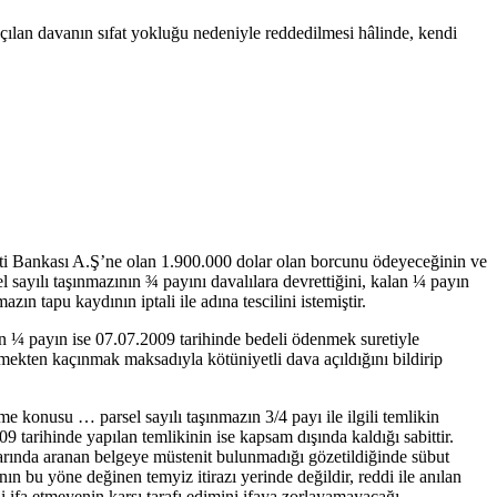
çılan davanın sıfat yokluğu nedeniyle reddedilmesi hâlinde, kendi
ranti Bankası A.Ş’ne olan 1.900.000 dolar olan borcunu ödeyeceğinin ve
 sayılı taşınmazının ¾ payını davalılara devrettiğini, kalan ¼ payın
zın tapu kaydının iptali ile adına tescilini istemiştir.
lan ¼ payın ise 07.07.2009 tarihinde bedeli ödenmek suretiyle
mekten kaçınmak maksadıyla kötüniyetli dava açıldığını bildirip
e konusu … parsel sayılı taşınmazın 3/4 payı ile ilgili temlikin
 tarihinde yapılan temlikinin ise kapsam dışında kaldığı sabittir.
ararında aranan belgeye müstenit bulunmadığı gözetildiğinde sübut
bu yöne değinen temyiz itirazı yerinde değildir, reddi ile anılan
a etmeyenin karşı tarafı edimini ifaya zorlayamayacağı