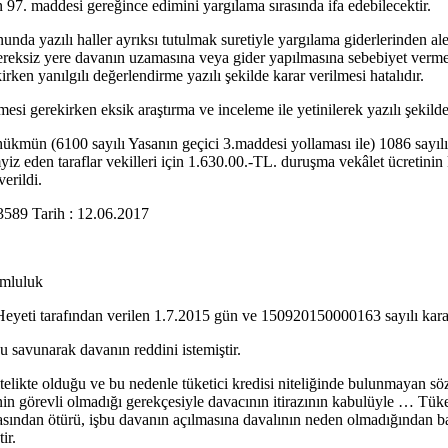
 97. maddesi gereğince edimini yargılama sırasında ifa edebilecektir.
a yazılı haller ayrıksı tutulmak suretiyle yargılama giderlerinden aleyh
eksiz yere davanın uzamasına veya gider yapılmasına sebebiyet vermed
ken yanılgılı değerlendirme yazılı şekilde karar verilmesi hatalıdır.
lmesi gerekirken eksik araştırma ve inceleme ile yetinilerek yazılı şekild
ü ile, hükmün (6100 sayılı Yasanın geçici 3.maddesi yollaması ile) 1
z eden taraflar vekilleri için 1.630.00.-TL. duruşma vekâlet ücretinin ka
erildi.
89 Tarih : 12.06.2017
umluluk
yeti tarafından verilen 1.7.2015 gün ve 150920150000163 sayılı kararın 
 savunarak davanın reddini istemiştir.
elikte olduğu ve bu nedenle tüketici kredisi niteliğinde bulunmayan sö
n görevli olmadığı gerekçesiyle davacının itirazının kabulüyle … Tüke
sından ötürü, işbu davanın açılmasına davalının neden olmadığından bah
ir.