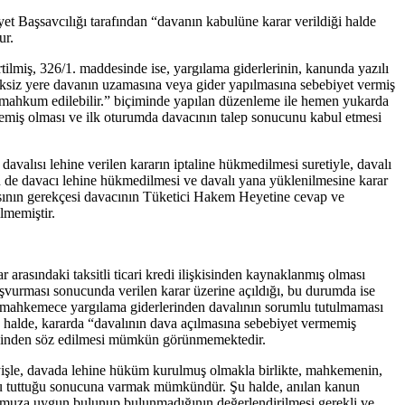
t Başsavcılığı tarafından “davanın kabulüne karar verildiği halde
ur.
lmiş, 326/1. maddesinde ise, yargılama giderlerinin, kanunda yazılı
eksiz yere davanın uzamasına veya gider yapılmasına sebebiyet vermiş
ye mahkum edilebilir.” biçiminde yapılan düzenleme ile hemen yukarda
rmemiş olması ve ilk oturumda davacının talep sonucunu kabul etmesi
valısı lehine verilen kararın iptaline hükmedilmesi suretiyle, davalı
in de davacı lehine hükmedilmesi ve davalı yana yüklenilmesine karar
masının gerekçesi davacının Tüketici Hakem Heyetine cevap ve
lmemiştir.
arasındaki taksitli ticari kredi ilişkisinden kaynaklanmış olması
şvurması sonucunda verilen karar üzerine açıldığı, bu durumda ise
 mahkemece yargılama giderlerinden davalının sorumlu tutulmaması
 Şu halde, kararda “davalının dava açılmasına sebebiyet vermemiş
tiğinden söz edilmesi mümkün görünmemektedir.
yişle, davada lehine hüküm kurulmuş olmakla birlikte, mahkemenin,
mlu tuttuğu sonucuna varmak mümkündür. Şu halde, anılan kanun
umuza uygun bulunup bulunmadığının değerlendirilmesi gerekli ve