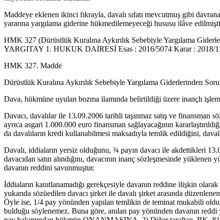
Maddeye eklenen ikinci fıkrayla, davalı sıfatı mevcutmuş gibi davrana
yararına yargılama giderine hükmedilemeyeceği hususu ilâve edilmişti
HMK 327 (Dürüstlük Kuralına Aykırılık Sebebiyle Yargılama Giderle
YARGITAY 1. HUKUK DAİRESİ Esas : 2016/5074 Karar : 2018/114
HMK 327. Madde
Dürüstlük Kuralına Aykırılık Sebebiyle Yargılama Giderlerinden Sor
Dava, hükmüne uyulan bozma ilamında belirtildiği üzere inançlı işlem hu
Davacı, davalılar ile 13.09.2006 tarihli taşınmaz satış ve finansman 
ayrıca asgari 1.000.000 euro finansman sağlayacağının kararlaştırıldığ
da davalıların kredi kullanabilmesi maksadıyla temlik edildiğini, davalıl
Davalı, iddiaların yersiz olduğunu, ¾ payın davacı ile akdettikleri 13
davacıdan satın alındığını, davacının inanç sözleşmesinde yüklenen yü
davanın reddini savunmuştur.
İddiaların kanıtlanamadığı gerekçesiyle davanın reddine ilişkin olarak
yukarıda sözüedilen davacı şirket ile davalı şirket arasında düzenlene
Öyle ise, 1/4 pay yönünden yapılan temlikin de teminat mukabili olduğ
bulduğu söylenemez. Buna göre, anılan pay yönünden davanın reddi yö
pay bakımından hükmün ONANMASINA. 2) Diğer taraftan, BK. 81 ( 60