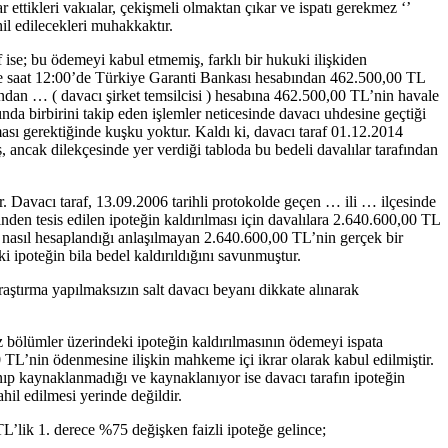
ettikleri vakıalar, çekişmeli olmaktan çıkar ve ispatı gerekmez ‘’
il edilecekleri muhakkaktır.
f ise; bu ödemeyi kabul etmemiş, farklı bir hukuki ilişkiden
nde saat 12:00’de Türkiye Garanti Bankası hesabından 462.500,00 TL
ından … ( davacı şirket temsilcisi ) hesabına 462.500,00 TL’nin havale
da birbirini takip eden işlemler neticesinde davacı uhdesine geçtiği
ası gerektiğinde kuşku yoktur. Kaldı ki, davacı taraf 01.12.2014
, ancak dilekçesinde yer verdiği tabloda bu bedeli davalılar tarafından
. Davacı taraf, 13.09.2006 tarihli protokolde geçen … ili … ilçesinde
den tesis edilen ipoteğin kaldırılması için davalılara 2.640.600,00 TL
e; nasıl hesaplandığı anlaşılmayan 2.640.600,00 TL’nin gerçek bir
ipoteğin bila bedel kaldırıldığını savunmuştur.
aştırma yapılmaksızın salt davacı beyanı dikkate alınarak
z bölümler üzerindeki ipoteğin kaldırılmasının ödemeyi ispata
0 TL’nin ödenmesine ilişkin mahkeme içi ikrar olarak kabul edilmiştir.
anıp kaynaklanmadığı ve kaynaklanıyor ise davacı tarafın ipoteğin
il edilmesi yerinde değildir.
L’lik 1. derece %75 değişken faizli ipoteğe gelince;