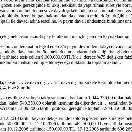
i gözetilerek gerektiğinde bilirkişi tetkikatı da yaptırılmak suretiyle bor
arsa borcun belirlenmesi ve davalı şirkete ödenmesi için mahkeme vezne
yazılı olduğu üzere bu pay bakımından da davanın reddi doğru değildir
tali ile davacı adına tesciline, ¼ payın davalı uhdesinde bırakılmasına,
i çekişmeli taşınmazın ¾ pay temlikinin inançlı işlemden kaynaklandığı
niyle borcun teminatını teşkil eden 3/4 payın devrinden dolayı davacı tar
yapıldığı, davacının bu ödemelerden ne kadarını iade ettiği, hangi ödem
rihinde tesis edilen 9.060.000,00TL’lik 1. derece %75 değişken faizli ip
 miktardan mahsup edilip edilmeyeceği noktasında toplanmaktadır.
a; davacı … ve dava dışı … ’ın, dava dışı bir şirkete kefil olmaları ne
, 4, 6 ve 8 no’lu
aya çevrilmesi yoluyla takip sırasında, bankanın 1.944.350,00 dolar ba
n, kalan 549.350,00 dolarlık kısmının da diğer davalı … tarafından öden
davacı tarafa 13.09.2006 tarihli protokol gereğince toplam 1.944.350,00 d
.12.2013 tarihli beyan dilekçelerinde tabloda gösterilmek suretiyle belir
nde 50.000,00 TL, 12.10.2006 tarihinde 462.500,00 TL ve tarih konusu
lılara 19.12.2006 tarihinde 150.000,00 TL, 19.12.2006 tarihinde 606.2