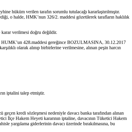
ine hüküm verilen tarafın sorumlu tutulacağı kararlaştırılmıştır.
iği, o halde, HMK’nun 326/2. maddesi gözetilerek tarafların haklılık
e karar verilmesi doğru değildir.
086 sayılı HUMK’un 428.maddesi gereğince BOZULMASINA, 30.12.2017
rşılıklı olarak alınıp birbirlerine verilmesine, alınan peşin harcın
iptalini talep etmiştir.
zü geçen kredi sözleşmesi nedeniyle davacı banka tarafından alınan
tici İlçe Hakem Heyeti kararının iptaline, davacının Tüketici Hakem
isle yargılama giderlerinin davacı üzerinde bırakılmasına, bu