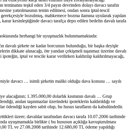
cun teminatını teşkil eden 3/4 payın devrinden dolayı davacı tarafın
sine yatırılmasının temin edilmesi, ondan sonra iptal-tescil
. ‘’ gerekçesiyle bozulmuş, mahkemece bozma ilamına uyularak yapılan
 karar kesinleştiğinde davacı tarafça depo edilen bedelin davalı tarafa
 noktasında herhangi bir uyuşmazlık bulunmamaktadır.
afın davalı şirkete ne kadar borcunun bulunduğu, bir başka deyişle
elerin dikkate alınacağı, öte yandan çekişmeli taşınmaz üzerine davalı
oteğin, iptal ve tescile karar verilirken kaldırılıp kaldırılmayacağı,
deniyle davacı … isimli şirketin maliki olduğu dava konusu … sayılı
kiye alacağının; 1.395.000,00 dolarlık kısmının davalı … Grup
diği, anılan taşınmazlar üzerindeki ipoteklerin kaldırıldığı ve
olar ödendiği kayden sabit olup, bu husus tarafların da kabulündedir.
ttikleri üzere; davalılar tarafından davacı tarafa 10.07.2006 tarihinde
nda uyuşmamakla birlikte ( bu hususun açıklığa kavuşturulması
69,00 TL ve 27.08.2008 tarihinde 12.680,00 TL ödeme yapıldığı