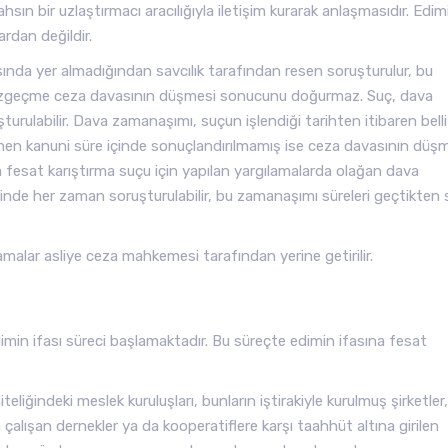
sın bir uzlaştırmacı aracılığıyla iletişim kurarak anlaşmasıdır. Edim
rdan değildir.
sında yer almadığından savcılık tarafından resen soruşturulur, bu
n vazgeçme ceza davasının düşmesi sonucunu doğurmaz. Suç, dava
rulabilir. Dava zamanaşımı, suçun işlendiği tarihten itibaren belli
men kanuni süre içinde sonuçlandırılmamış ise ceza davasının düş
fesat karıştırma suçu için yapılan yargılamalarda olağan dava
isinde her zaman soruşturulabilir, bu zamanaşımı süreleri geçtikten
amalar asliye ceza mahkemesi tarafından yerine getirilir.
min ifası süreci başlamaktadır. Bu süreçte edimin ifasına fesat
iğindeki meslek kuruluşları, bunların iştirakiyle kurulmuş şirketler,
 çalışan dernekler ya da kooperatiflere karşı taahhüt altına girilen