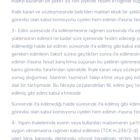
ihaleyi kazanan bir şirket 35 ton yiyecek teslim ettiğinde suçu
İhale kararı ve sözleşmesinde belirtilen maldan eksik bir şe
görevlisi olan kabul komisyonu üyeleri hem edimin ifasına fe
3- Edim süresinde ifa edilmemesine rağmen süresinde ifa edi
yüklenicinin edimini ne kadar süre içerisinde teslim edeceği y
edilmediği halde bir edimin süresinde ifa edilmiş gibi kabul ed
gereken edimlerin taksit süresi geçtikten sonra ifa edilmesin
edimin ifasına fesat karıştırma suçunun bu şeklinin işlenmes
kamu görevlisi tarafından işlenebilir. İhale kararı veya sözle
sonuç doğurmaz. İdarenin tazminat talep etme veya geç öde
dair bir tartışmadır. Bu fıkrayla cezalandırılan fiil, edimi geç
edilmiş gibi edimi kabul etmesidir.
Süresinde ifa edilmediği halde süresinde ifa edilmiş gibi e
görevlisi olan kabul komisyonu üyeleri hem edimin ifasına fe
4- Yapım ihalelerinde eserin veya kullanılan malzemenin şart
uygun olmamasına rağmen kabul edilmesi (TCK m.236/2-d): İdar
işleri; bina, karayolu, demiryolu, otoyol, havaliman, rıhtım, li