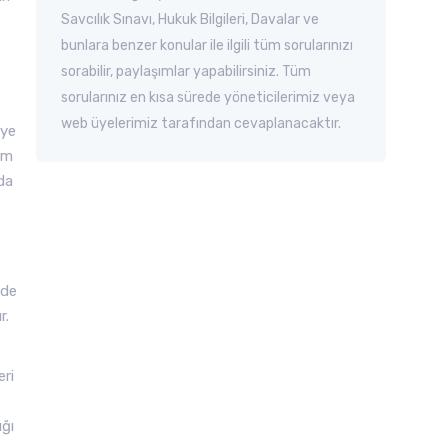
Savcılık Sınavı, Hukuk Bilgileri, Davalar ve
bunlara benzer konular ile ilgili tüm sorularınızı
sorabilir, paylaşımlar yapabilirsiniz. Tüm
sorularınız en kısa sürede yöneticilerimiz veya
web üyelerimiz tarafından cevaplanacaktır.
eye
im
da
 de
r.
eri
ığı