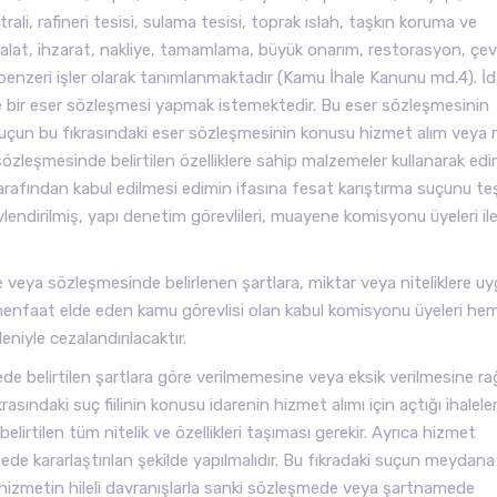
trali, rafineri tesisi, sulama tesisi, toprak ıslah, taşkın koruma ve
t, imalat, ihzarat, nakliye, tamamlama, büyük onarım, restorasyon, çe
 benzeri işler olarak tanımlanmaktadır (Kamu İhale Kanunu md.4). İd
i ile bir eser sözleşmesi yapmak istemektedir. Bu eser sözleşmesinin
k suçun bu fıkrasındaki eser sözleşmesinin konusu hizmet alım veya 
özleşmesinde belirtilen özelliklere sahip malzemeler kullanarak edim
tarafından kabul edilmesi edimin ifasına fesat karıştırma suçunu teş
evlendirilmiş, yapı denetim görevlileri, muayene komisyonu üyeleri il
 veya sözleşmesinde belirlenen şartlara, miktar veya niteliklere u
nfaat elde eden kamu görevlisi olan kabul komisyonu üyeleri he
iyle cezalandırılacaktır.
ede belirtilen şartlara göre verilmemesine veya eksik verilmesine 
ındaki suç fiilinin konusu idarenin hizmet alımı için açtığı ihaleler
irtilen tüm nitelik ve özellikleri taşıması gerekir. Ayrıca hizmet
mede kararlaştırılan şekilde yapılmalıdır. Bu fıkradaki suçun meydana
ir hizmetin hileli davranışlarla sanki sözleşmede veya şartnamede