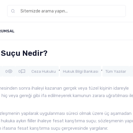
RUMSAL
a Suçu Nedir?
,
,
0
0
Ceza Hukuku
Hukuk Bilgi Bankası
Tüm Yazılar
şmesinden sonra ihaleyi kazanan gerçek veya tüzel kişinin idareyle
 hiç veya gereği gibi ifa edilmeyerek kamunun zarara uğratılması il
e sözleşmenin yapılarak uygulanması süreci olmak üzere üç aşamadan
n hukuka aykırı fiiller ihaleye fesat karıştırma suçu; sözleşmenin yap
 ifasına fesat karıştırma suçu çerçevesinde yargılanır.