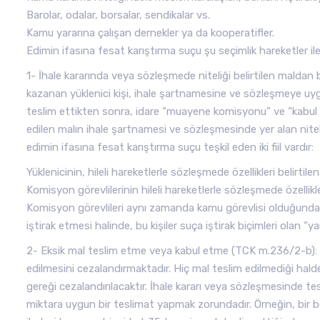
Barolar, odalar, borsalar, sendikalar vs.
Kamu yararına çalışan dernekler ya da kooperatifler.
Edimin ifasına fesat karıştırma suçu şu seçimlik hareketler ile 
1- İhale kararında veya sözleşmede niteliği belirtilen maldan
kazanan yüklenici kişi, ihale şartnamesine ve sözleşmeye uygun
teslim ettikten sonra, idare “muayene komisyonu” ve “kabul ko
edilen malın ihale şartnamesi ve sözleşmesinde yer alan niteli
edimin ifasına fesat karıştırma suçu teşkil eden iki fiil vardır:
Yüklenicinin, hileli hareketlerle sözleşmede özellikleri belirti
Komisyon görevlilerinin hileli hareketlerle sözleşmede özellikl
Komisyon görevlileri aynı zamanda kamu görevlisi olduğundan,
iştirak etmesi halinde, bu kişiler suça iştirak biçimleri olan
2- Eksik mal teslim etme veya kabul etme (TCK m.236/2-b): Bu f
edilmesini cezalandırmaktadır. Hiç mal teslim edilmediği halde 
gereği cezalandırılacaktır. İhale kararı veya sözleşmesinde tes
miktara uygun bir teslimat yapmak zorundadır. Örneğin, bir b