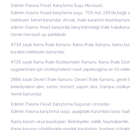
Edimin İfasına Fesat Karıştırma Suçu Mevzuatı
Edimin ifasına fesad karıştırma suçu, TCK md. 236’da bağlı ve
belirleyen temel kanundur. Ancak, ihale kararının kesinleş
edimin ifasına fesat karıştırılıp karıştırılmadığı ihale hukukuna
temel mevzuat şu şekildedir:
4734 sayılı Kamu İhale Kanunu: Kamu İhale Kanunu, kamu kuru
kuralları belirleyen kanundur.
4735 sayılı Kamu İhale Sözleşmeleri Kanunu: Kamu İhale Sözle
uygulanması için sözleşmelerin nasıl yapılacağına ve ifa edile
2886 sayılı Devlet İhale Kanunu: Devlet İhale Kanunu, genel bü
belediyelerin alım, satım, hizmet, yapım, kira, trampa, mülkiyet
temel kanundur.
Edimin İfasına Fesat Karıştırma Suçunun Unsurları
Edimin ifasına karıştırma suçu, aşağıdaki kurumlara karşı taah
Kamu kurum veya kuruluşları: Belediyeler, valilik, kaymakamlık, 
Kamu kurumu niteliğindeki meslek kuruluşları, bunların iştiraki