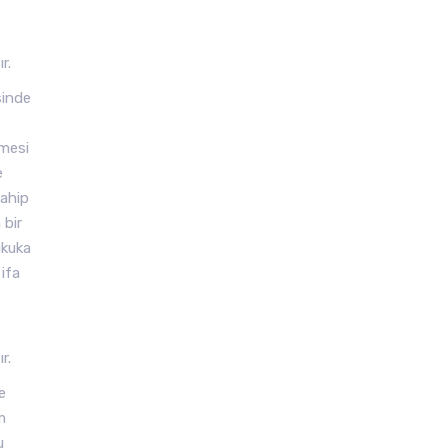
r.
sinde
lmesi
e
sahip
 bir
ukuka
 ifa
r.
e
m
u