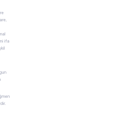
vre
are,
mal
i ifa
kil
e
ygun
m
rağmen
dir.