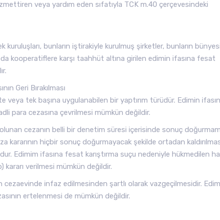
 de azmettiren veya yardım eden sıfatıyla TCK m.40 çerçevesindeki
kuruluşları, bunların iştirakiyle kurulmuş şirketler, bunların bünye
 da kooperatiflere karşı taahhüt altına girilen edimin ifasına fesat
ır.
nın Geri Bırakılması
likte veya tek başına uygulanabilen bir yaptırım türüdür. Edimin ifası
dli para cezasına çevrilmesi mümkün değildir.
lunan cezanın belli bir denetim süresi içerisinde sonuç doğurmam
 ceza kararının hiçbir sonuç doğurmayacak şekilde ortadan kaldırılmas
r. Edimim ifasına fesat karıştırma suçu nedeniyle hükmedilen ha
 kararı verilmesi mümkün değildir.
cezaevinde infaz edilmesinden şartlı olarak vazgeçilmesidir. Edim
zasının ertelenmesi de mümkün değildir.