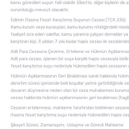
kamu görevlileri suçun faili olabilir. Elbette, diğer kişilerin
sorumluluğu mevcut olacaktır.
Edimin İfasına Fesat Karıştırma Suçunun Cezası (TCK 236)
Kamu kurum veya kuruluşları, kamu kurumu niteliğindeki meslek 
faaliyet icra eden vakıflar, kamu yararına çalışan dernekler ya
karıştıran kişi, 3 yıldan 7 yıla kadar hapis cezası ile cezalandırıl
Adli Para Cezasına Çevirme, Erteleme ve Hükmün Açıklanması
Adli para cezası, işlenen bir suça karşılık hapis cezasıyla bir
fesat karıştırma suçu nedeniyle hükmedilen hapis cezasının a
Hükmün Açıklanmasının Geri Bırakılması sanık hakkında hükmo
denetim süresi içerisinde belli koşullar yerine getirildiğinde
davanın düşmesine neden olan bir ceza muhakemesi kurumudu
cezası hakkında hükmün açıklanmasının geri bırakılması (hagb)
Cezanın ertelenmesi, mahkeme tarafından belirlenen cezanın 
ifasına fesat karıştırma suçu nedeniyle hükmedilen hapis ce
Şikayet Süresi, Zamanaşımı, Uzlaşma ve Görevli Mahkeme