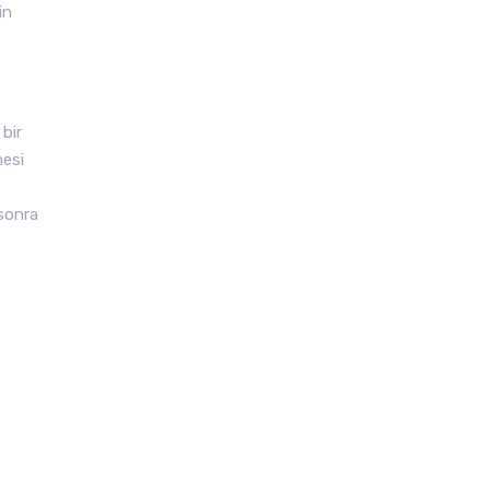
in
 bir
mesi
 sonra