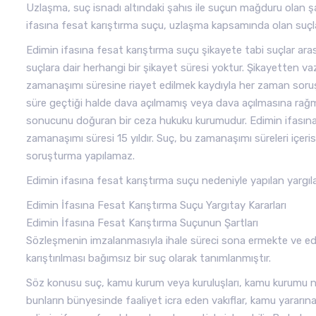
Uzlaşma, suç isnadı altındaki şahıs ile suçun mağduru olan şah
ifasına fesat karıştırma suçu, uzlaşma kapsamında olan suçla
Edimin ifasına fesat karıştırma suçu şikayete tabi suçlar ara
suçlara dair herhangi bir şikayet süresi yoktur. Şikayette
zamanaşımı süresine riayet edilmek kaydıyla her zaman soruştu
süre geçtiği halde dava açılmamış veya dava açılmasına rağ
sonucunu doğuran bir ceza hukuku kurumudur. Edimin ifasına 
zamanaşımı süresi 15 yıldır. Suç, bu zamanaşımı süreleri içer
soruşturma yapılamaz.
Edimin ifasına fesat karıştırma suçu nedeniyle yapılan yargıl
Edimin İfasına Fesat Karıştırma Suçu Yargıtay Kararları
Edimin İfasına Fesat Karıştırma Suçunun Şartları
Sözleşmenin imzalanmasıyla ihale süreci sona ermekte ve edi
karıştırılması bağımsız bir suç olarak tanımlanmıştır.
Söz konusu suç, kamu kurum veya kuruluşları, kamu kurumu nitel
bunların bünyesinde faaliyet icra eden vakıflar, kamu yararına