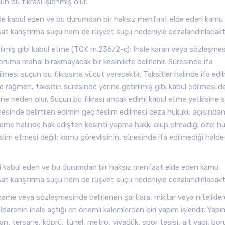
n bu fıkrası işlenmiş olur.
kilde kabul eden ve bu durumdan bir haksız menfaat elde eden kamu
sat karıştırma suçu hem de rüşvet suçu nedeniyle cezalandırılacaktı
lmiş gibi kabul etme (TCK m.236/2-c): İhale kararı veya sözleşme
oruma mahal bırakmayacak bir kesinlikte belirlenir. Süresinde ifa
ilmesi suçun bu fıkrasına vücut verecektir. Taksitler halinde ifa edi
e rağmen, taksitin süresinde yerine getirilmiş gibi kabul edilmesi d
ine neden olur. Suçun bu fıkrası ancak edimi kabul etme yetkisine 
şmesinde belirtilen edimin geç teslim edilmesi ceza hukuku açısından
me halinde hak edişten kesinti yapma hakkı olup olmadığı özel h
 teslim etmesi değil; kamu görevlisinin, süresinde ifa edilmediği halde
dimi kabul eden ve bu durumdan bir haksız menfaat elde eden kamu
sat karıştırma suçu hem de rüşvet suçu nedeniyle cezalandırılacaktı
name veya sözleşmesinde belirlenen şartlara, miktar veya nitelikler
enin ihale açtığı en önemli kalemlerden biri yapım işleridir. Yapı
man, tersane, köprü, tünel, metro, viyadük, spor tesisi, alt yapı, bor