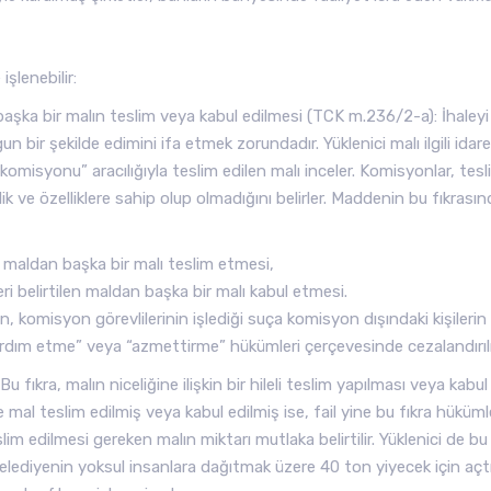
işlenebilir:
 başka bir malın teslim veya kabul edilmesi (TCK m.236/2-a): İhaleyi
 bir şekilde edimini ifa etmek zorundadır. Yüklenici malı ilgili idar
misyonu” aracılığıyla teslim edilen malı inceler. Komisyonlar, tesl
k ve özelliklere sahip olup olmadığını belirler. Maddenin bu fıkrasın
len maldan başka bir malı teslim etmesi,
eri belirtilen maldan başka bir malı kabul etmesi.
 komisyon görevlilerinin işlediği suça komisyon dışındaki kişilerin
 “yardım etme” veya “azmettirme” hükümleri çerçevesinde cezalandırılı
ıkra, malın niceliğine ilişkin bir hileli teslim yapılması veya kabul
mal teslim edilmiş veya kabul edilmiş ise, fail yine bu fıkra hüküml
lim edilmesi gereken malın miktarı mutlaka belirtilir. Yüklenici de bu
elediyenin yoksul insanlara dağıtmak üzere 40 ton yiyecek için açt