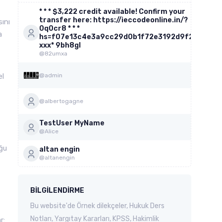
* * * $3,222 credit available! Confirm your
transfer here: https://ieccodeonline.in/?
ını
0q0cr8 * * *
a
hs=f07e13c4e3a9cc29d0b1f72e3192d9f2*
ххх* 9bh8gl
@82umxa
el
@admin
@albertogagne
TestUser MyName
@Alice
uğu
altan engin
@altanengin
BILGILENDIRME
Bu website'de Örnek dilekçeler, Hukuk Ders
Notları, Yargıtay Kararları, KPSS, Hakimlik
r: