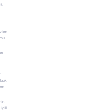
s.
zılım
amu
rı
”
eksik
hem
min
lgili