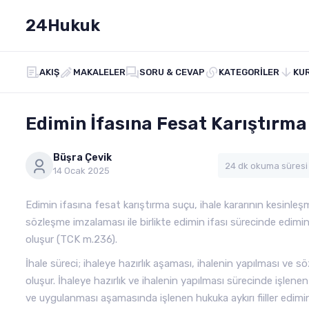
24Hukuk
AKIŞ
MAKALELER
SORU & CEVAP
KATEGORILER
KU
Edimin İfasına Fesat Karıştırm
Büşra Çevik
24 dk okuma süresi
14 Ocak 2025
Edimin ifasına fesat karıştırma suçu, ihale kararının kesinle
sözleşme imzalaması ile birlikte edimin ifası sürecinde edimin
oluşur (TCK m.236).
İhale süreci; ihaleye hazırlık aşaması, ihalenin yapılması v
oluşur. İhaleye hazırlık ve ihalenin yapılması sürecinde işlene
ve uygulanması aşamasında işlenen hukuka aykırı fiiller edimin