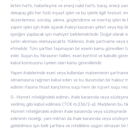
iletim hattı, haberleşme ve enerji nakil hattı, baraj, enerji san
dekapaj gibi her türlü inşaat işleri ve bu işlerle ilgili tesisa
düzenlemesi, sondaj, yıkma, güçlendirme ve montaj işleri ile
yapım işleri için ihale açarak ihaleyi kazanan şirket veya kiş
içeriğini yapılacak işin mahiyet belirlemektedir. Doğal olara
satın alınması olamayacaktır. Yüklenici, ihale şartname veya s
etmelidir. Tüm şartları taşımayan bir eserin kamu görevlileri 
eder. Suçun bu fıkrasının failleri, eseri kontrol ve kabulle gör
kabul komisyonu üyeleri olan kamu görevlileridir.
Yapım ihalelerinde eseri veya kullanılan malzemenin şartname
olmamasına rağmen kabul eden ve bu durumdan bir haksız me
edimin ifasına fesat karıştırma suçu hem de rüşvet suçu neden
5- Hizmet niteliğindeki edimin, ihale kararında veya sözleşm
verilmiş gibi kabul edilmesi (TCK m.236/2-e): Maddenin bu fıkras
Hizmet niteliğindeki edimin ihale kararında veya sözleşmede bel
ediminin niceliği, yani miktarı da ihale kararında veya sözleş
gelebilmesi için belli şartlara ve niteliklere uygun olmayan b