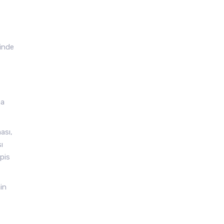
sinde
na
ası,
ı
pis
in