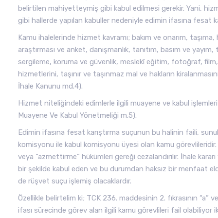
belirtilen mahiyetteymiş gibi kabul edilmesi gerekir. Yani, hi
gibi hallerde yapılan kabuller nedeniyle edimin ifasına fesat 
Kamu ihalelerinde hizmet kavramı; bakım ve onarım, taşıma, 
araştırması ve anket, danışmanlık, tanıtım, basım ve yayım, 
sergileme, koruma ve güvenlik, meslekî eğitim, fotoğraf, film, 
hizmetlerini, taşınır ve taşınmaz mal ve hakların kiralanması
İhale Kanunu md.4).
Hizmet niteliğindeki edimlerle ilgili muayene ve kabul işlemleri
Muayene Ve Kabul Yönetmeliği m.5).
Edimin ifasına fesat karıştırma suçunun bu halinin faili, su
komisyonu ile kabul komisyonu üyesi olan kamu görevlileridir.
veya “azmettirme” hükümleri gereği cezalandırılır. İhale kararı
bir şekilde kabul eden ve bu durumdan haksız bir menfaat el
de rüşvet suçu işlemiş olacaklardır.
Özellikle belirtelim ki; TCK 236. maddesinin 2. fıkrasının “a” v
ifası sürecinde görev alan ilgili kamu görevlileri fail olabiliyor 