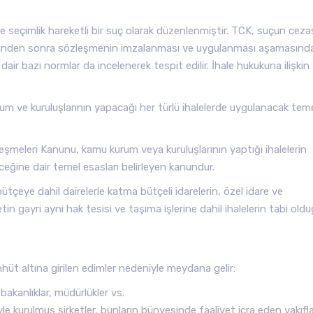
 seçimlik hareketli bir suç olarak düzenlenmiştir. TCK, suçun cezas
mesinden sonra sözleşmenin imzalanması ve uygulanması aşamasınd
 dair bazı normlar da incelenerek tespit edilir. İhale hukukuna ilişkin
m ve kuruluşlarının yapacağı her türlü ihalelerde uygulanacak tem
şmeleri Kanunu, kamu kurum veya kuruluşlarının yaptığı ihalelerin
ceğine dair temel esasları belirleyen kanundur.
tçeye dahil dairelerle katma bütçeli idarelerin, özel idare ve
in gayri ayni hak tesisi ve taşıma işlerine dahil ihalelerin tabi old
hüt altına girilen edimler nedeniyle meydana gelir:
bakanlıklar, müdürlükler vs.
yle kurulmuş şirketler, bunların bünyesinde faaliyet icra eden vakıfla