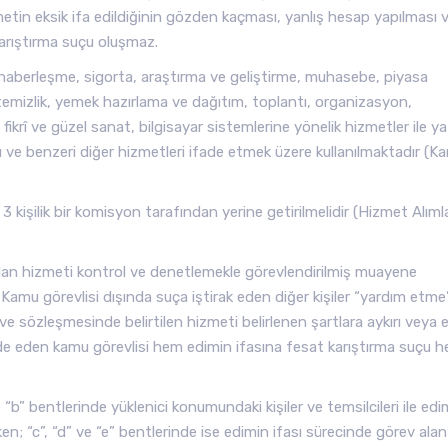
zmetin eksik ifa edildiğinin gözden kaçması, yanlış hesap yapılması v
karıştırma suçu oluşmaz.
haberleşme, sigorta, araştırma ve geliştirme, muhasebe, piyasa
temizlik, yemek hazırlama ve dağıtım, toplantı, organizasyon,
fikrî ve güzel sanat, bilgisayar sistemlerine yönelik hizmetler ile ya
nı ve benzeri diğer hizmetleri ifade etmek üzere kullanılmaktadır (K
 3 kişilik bir komisyon tarafından yerine getirilmelidir (Hizmet Alımla
nulan hizmeti kontrol ve denetlemekle görevlendirilmiş muayene
 Kamu görevlisi dışında suça iştirak eden diğer kişiler “yardım etme
 ve sözleşmesinde belirtilen hizmeti belirlenen şartlara aykırı veya 
de eden kamu görevlisi hem edimin ifasına fesat karıştırma suçu 
e “b” bentlerinde yüklenici konumundaki kişiler ve temsilcileri ile edi
iken; “c”, “d” ve “e” bentlerinde ise edimin ifası sürecinde görev alan i