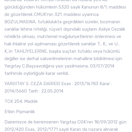
görüldüğünden hükümlerin 5320 sayılı Kanunun 8/1. maddesi
de gözetilerek CMUK’nın 321. maddesi uyarınca
BOZULMASINA, tutuklulukta geçirdikleri süreler, bozmanın
sanıklar lehine niteliği, rüşvet dışındaki suçların Asliye Cezalık
nitelikte olması, muhtemel mağduriyetlerinin önlenmesi ve
hak ihlaline yol açılmaması gözetilerek sanıklar T.. K.. ve U..
K..’ın TAHLİYELERİNE, başka suçtan tutuklu veya hükümlü
değiller ise derhal salıverilmelerinin mahalline bildirilmesi için
Yargıtay C.Başsavcılığına yazı yazılmasına, 03/07/2014
tarihinde oybirliğiyle karar verildi.
YARGITAY 5. CEZA DAİRESİ Esas : 2013/16783 Karar :
2014/5660 Tarih : 22.05.2014
TCK 254. Madde
Etkin Pişmanlık
Dairemizce de benimsenen Yargıtay CGK’nın 18/09/2012 gün
2012/420 Esas, 2012/1771 sayılı Kararı da nazara alınarak