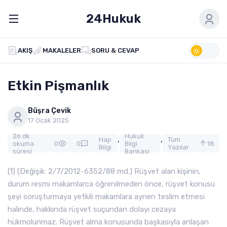
24Hukuk
AKIŞ
MAKALELER
SORU & CEVAP
Etkin Pişmanlık
Büşra Çevik
17 Ocak 2025
26 dk
Hukuk
,
,
Hap
Tüm
okuma
0
0
Bilgi
18
Bilgi
Yazılar
süresi
Bankası
(1) (Değişik: 2/7/2012-6352/88 md.) Rüşvet alan kişinin,
durum resmi makamlarca öğrenilmeden önce, rüşvet konusu
şeyi soruşturmaya yetkili makamlara aynen teslim etmesi
halinde, hakkında rüşvet suçundan dolayı cezaya
hükmolunmaz. Rüşvet alma konusunda başkasıyla anlaşan