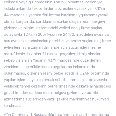
edilmesi veya gizlenmesinin zorunlu olmaması nedeniyle
hukuki anlamda tek bir fiilden söz edilemeyecek ve TCK’nın
44. maddesi uyarınca fikri içtima kuralının uygulanamayacak
olması karşısında, sanıkların unsurları oluşan resmi belgeyi
gizleme ve bilişim sistemindeki verileri değiştirme suçları
dolayısıyla TCK’nın 205/1-son ve 244/2. maddeleri uyarınca
ayrı ayrı cezalandırılmaları gerektiği ve anılan suçları oluşturan
eylemlerin aynı zaman diliminde aynı suçun işlenmesine
matuf kesintisiz birer fiil olarak gerçekleştirilmiş olmaları
sebebiyle anılan Yasanın 43/1. maddesinde düzenlenen
zincirleme suç hükümlerinin uygulanma imkanının da
bulunmadığı, gizlenen resmi belge adedi ile UYAP ortamında
yapılan işlem sayısının ancak sübuta eren suçlar dolayısıyla
verilecek temel cezaların belirlenmesinde dikkate alınabileceği
gözetilmeden sadece resmi belgeyi gizleme ve bu fiile
azmettirme suçlarından yazılı şekilde mahkumiyet hükümleri
kurulması,
Ağrı Cumhuriyet Başsavcılığı tarafından iki adet soruşturma