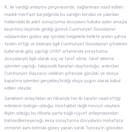
K.. ile vardığı anlaşma çerçevesinde, sağlanması vaad edilen
maddi menfaat karşılığında bu sanığın kendisi ve yakınları
hakkındaki iki adet soruşturma dosyasını hukuka aykırı amaçla
kesintisiz biçimde girdiği görevli Cumhuriyet Savcılarının
odalarından gizlice alıp içindeki belgelerle birlikte anılan şahsa
teslim ettiği ve bilahare ilgili Cumhuriyet Savcılarının şifrelerini
kullanarak giriş yaptığı UYAP ortamında soruşturma
dosyalarıyla ilgili olarak suç ve taraf silme, taraf ekleme
işlemleri yaptığı, takipsizlik kararları oluşturduğu, ardından
Cumhuriyet Başsavcı vekilinin şifresiyle görüldü ve dosya
kapatma işlemleri gerçekleştirdiği oluşa uygun olarak kabul
edilen olayda;
Sanıkların anlaştıkları an itibariyle her iki tarafın vaad ettiği
edimlerin belirgin olduğu, müstakbel değil mevcut olaylara
ilişkin olduğu bu itibarla şarta bağlı rüşvet anlaşmasından
bahsedilemeyeceği, keza soruşturma dosyalarını muhafaza
etmenin aynı birimde görev yapan sanık Tuncay’ın görevleri