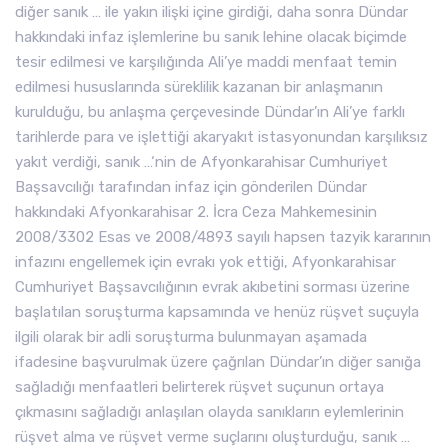
diğer sanık … ile yakın ilişki içine girdiği, daha sonra Dündar
hakkındaki infaz işlemlerine bu sanık lehine olacak biçimde
tesir edilmesi ve karşılığında Ali’ye maddi menfaat temin
edilmesi hususlarında süreklilik kazanan bir anlaşmanın
kurulduğu, bu anlaşma çerçevesinde Dündar’ın Ali’ye farklı
tarihlerde para ve işlettiği akaryakıt istasyonundan karşılıksız
yakıt verdiği, sanık …‘nin de Afyonkarahisar Cumhuriyet
Başsavcılığı tarafından infaz için gönderilen Dündar
hakkındaki Afyonkarahisar 2. İcra Ceza Mahkemesinin
2008/3302 Esas ve 2008/4893 sayılı hapsen tazyik kararının
infazını engellemek için evrakı yok ettiği, Afyonkarahisar
Cumhuriyet Başsavcılığının evrak akıbetini sorması üzerine
başlatılan soruşturma kapsamında ve henüz rüşvet suçuyla
ilgili olarak bir adli soruşturma bulunmayan aşamada
ifadesine başvurulmak üzere çağrılan Dündar’ın diğer sanığa
sağladığı menfaatleri belirterek rüşvet suçunun ortaya
çıkmasını sağladığı anlaşılan olayda sanıkların eylemlerinin
rüşvet alma ve rüşvet verme suçlarını oluşturduğu, sanık …