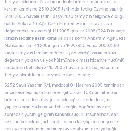
temyiz edilebileceği ve bu nedenle hükümlü müdafiinin bu
kararın kendisine 25.10.2005 tarihinde tebliği üzerine yaptığı
31.10.2005 havale tarihli başvurusu temyiz niteliğinde olduğu
halde, Ankara 10. Ağır Ceza Mahkemesince itiraz olarak
değerlendirilerek verdiği 1.11.2005 gün ve 2005/324 D.İş sayılı
itirazın reddine ilişkin kararı ile daha sonra Ankara 9. Ağır Ceza
Mahkemesinin 4.1.2006 gün ve 1999/320 Esas, 2000/250
sayılı temyiz isteminin reddine ilişkin verdiği kararı hukuki
değerden yoksun ve yok hükmünde olması itibariyle hükümlü
müdafiinin belirtilen 31.10.2005 havale tarihli başvurusunun
temyiz olarak kabulü ile yapılan incelemede;
5252 Sayılı Yasanın 9/1. maddesi 01 Haziran 2005 tarihinden
önce kesinleşmiş hükümlerle ilgili olarak TCK.nun lehe olan
hükümlerinin derhal uygulanabileceği hallerde duruşma
yapılmaksızın da karar verilebileceğini öngörmüşse de;
sonradan yürürlüğe giren kanunla suçun unsurlarında, sair
cezalandırılabilme şartlarında, suçun karşılığında öngörülen
ceza yaptırımlarında ve bir cezaya mahkum olmaya bağlı