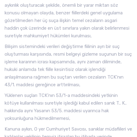
aykırılık oluşturacak şekilde, önemli bir yarar miktarı söz
konusu olmayan olayda, benzer fiillerdeki genel uygulama
gözetilmeden her üç suça ilişkin temel cezaların asgari
haddin çok üzerinde en üst sınırlara yakın olarak belirlenmesi
suretiyle mahkumiyet hükümleri kurulması,
Bilişim sistemindeki verileri değiştirme fiilinin ayrı bir suç
oluşturması karşısında, resmi belgeyi gizleme suçunun bir suç
işleme kararının icrası kapsamında, aynı zaman diliminde,
hukuki anlamda tek fiille kesintisiz olarak işlendiği
anlaşılmasına rağmen bu suçtan verilen cezaların TCK’nın
43/1. maddesi gereğince arttırılması,
Yüklenen suçları TCK’nın 53/1-a maddesindeki yetkinin
kötüye kullanılması suretiyle işlediği kabul edilen sanık T.. K..
hakkında aynı Yasanın 53/5. maddesi uyarınca hak
yoksunluğuna hükmedilmemesi,
Kanuna aykırı, O yer Cumhuriyet Savcısı, sanıklar müdafiileri ve
katılanlar vekilinin temyiz itirazları bu itibarla yerinde