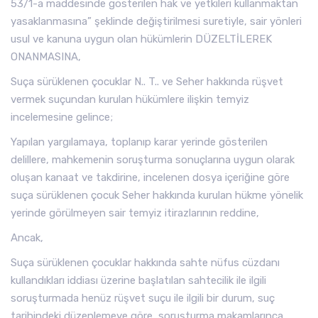
53/1-a maddesinde gösterilen hak ve yetkileri kullanmaktan
yasaklanmasına” şeklinde değiştirilmesi suretiyle, sair yönleri
usul ve kanuna uygun olan hükümlerin DÜZELTİLEREK
ONANMASINA,
Suça sürüklenen çocuklar N.. T.. ve Seher hakkında rüşvet
vermek suçundan kurulan hükümlere ilişkin temyiz
incelemesine gelince;
Yapılan yargılamaya, toplanıp karar yerinde gösterilen
delillere, mahkemenin soruşturma sonuçlarına uygun olarak
oluşan kanaat ve takdirine, incelenen dosya içeriğine göre
suça sürüklenen çocuk Seher hakkında kurulan hükme yönelik
yerinde görülmeyen sair temyiz itirazlarının reddine,
Ancak,
Suça sürüklenen çocuklar hakkında sahte nüfus cüzdanı
kullandıkları iddiası üzerine başlatılan sahtecilik ile ilgili
soruşturmada henüz rüşvet suçu ile ilgili bir durum, suç
tarihindeki düzenlemeye göre, soruşturma makamlarınca