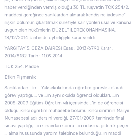
haber verdiğinden vermiş olduğu 30 TL rüşvetin TCK 254/2.
maddesi gereğince sanıklardan alınarak kendisine iadesine”
ilişkin bölümün çıkartılmak suretiyle sair yönleri usul ve kanuna
uygun olan hükümlerin DÜZELTİLEREK ONANMASINA,
18/12/2014 tarihinde oybirliğiyle karar verildi.
YARGITAY 5. CEZA DAİRESİ Esas : 2013/6790 Karar :
2014/8182 Tarih : 11.09.2014
TCK 254. Madde
Etkin Pişmanlık
Sanıklardan …’ın … Yüksekokulunda öğretim görevlisi olarak
görev yaptığı, … ve …’ın aynı okulda öğrenci oldukları, …’ın
2008-2009 Eğitim-Öğretim yılı içerisinde …’in de öğrencisi
olduğu ikinci öğretim muhasebe bölümü ikinci sınıfının Maliye
Muhasebesi adlı dersini verdiği, 27/01/2009 tarihinde final
sınavı yaptığı, …’in sınavdan sonra …’ın odasına giderek geçer
… alma hususunda yardım talebinde bulunduğu…ın maddi