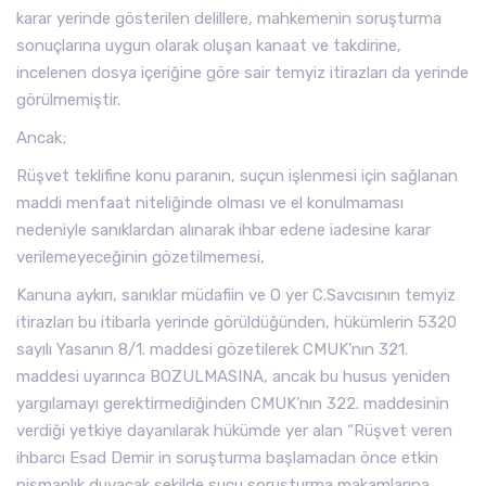
karar yerinde gösterilen delillere, mahkemenin soruşturma
sonuçlarına uygun olarak oluşan kanaat ve takdirine,
incelenen dosya içeriğine göre sair temyiz itirazları da yerinde
görülmemiştir.
Ancak;
Rüşvet teklifine konu paranın, suçun işlenmesi için sağlanan
maddi menfaat niteliğinde olması ve el konulmaması
nedeniyle sanıklardan alınarak ihbar edene iadesine karar
verilemeyeceğinin gözetilmemesi,
Kanuna aykırı, sanıklar müdafiin ve O yer C.Savcısının temyiz
itirazları bu itibarla yerinde görüldüğünden, hükümlerin 5320
sayılı Yasanın 8/1. maddesi gözetilerek CMUK’nın 321.
maddesi uyarınca BOZULMASINA, ancak bu husus yeniden
yargılamayı gerektirmediğinden CMUK’nın 322. maddesinin
verdiği yetkiye dayanılarak hükümde yer alan “Rüşvet veren
ihbarcı Esad Demir in soruşturma başlamadan önce etkin
pişmanlık duyacak şekilde suçu soruşturma makamlarına