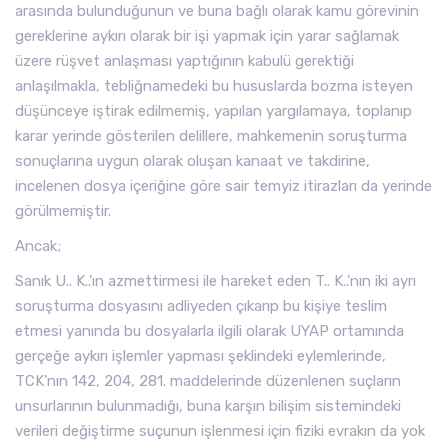
arasında bulunduğunun ve buna bağlı olarak kamu görevinin
gereklerine aykırı olarak bir işi yapmak için yarar sağlamak
üzere rüşvet anlaşması yaptığının kabulü gerektiği
anlaşılmakla, tebliğnamedeki bu hususlarda bozma isteyen
düşünceye iştirak edilmemiş, yapılan yargılamaya, toplanıp
karar yerinde gösterilen delillere, mahkemenin soruşturma
sonuçlarına uygun olarak oluşan kanaat ve takdirine,
incelenen dosya içeriğine göre sair temyiz itirazları da yerinde
görülmemiştir.
Ancak;
Sanık U.. K..’ın azmettirmesi ile hareket eden T.. K..’nın iki ayrı
soruşturma dosyasını adliyeden çıkarıp bu kişiye teslim
etmesi yanında bu dosyalarla ilgili olarak UYAP ortamında
gerçeğe aykırı işlemler yapması şeklindeki eylemlerinde,
TCK’nın 142, 204, 281. maddelerinde düzenlenen suçların
unsurlarının bulunmadığı, buna karşın bilişim sistemindeki
verileri değiştirme suçunun işlenmesi için fiziki evrakın da yok