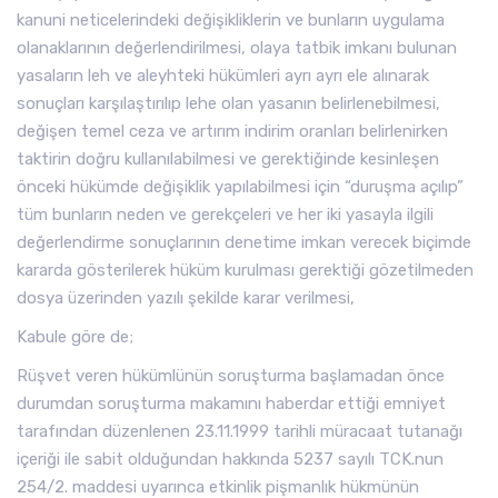
kanuni neticelerindeki değişikliklerin ve bunların uygulama
olanaklarının değerlendirilmesi, olaya tatbik imkanı bulunan
yasaların leh ve aleyhteki hükümleri ayrı ayrı ele alınarak
sonuçları karşılaştırılıp lehe olan yasanın belirlenebilmesi,
değişen temel ceza ve artırım indirim oranları belirlenirken
taktirin doğru kullanılabilmesi ve gerektiğinde kesinleşen
önceki hükümde değişiklik yapılabilmesi için “duruşma açılıp”
tüm bunların neden ve gerekçeleri ve her iki yasayla ilgili
değerlendirme sonuçlarının denetime imkan verecek biçimde
kararda gösterilerek hüküm kurulması gerektiği gözetilmeden
dosya üzerinden yazılı şekilde karar verilmesi,
Kabule göre de;
Rüşvet veren hükümlünün soruşturma başlamadan önce
durumdan soruşturma makamını haberdar ettiği emniyet
tarafından düzenlenen 23.11.1999 tarihli müracaat tutanağı
içeriği ile sabit olduğundan hakkında 5237 sayılı TCK.nun
254/2. maddesi uyarınca etkinlik pişmanlık hükmünün