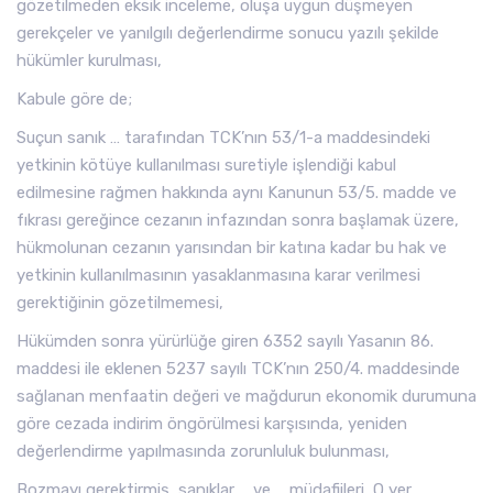
gözetilmeden eksik inceleme, oluşa uygun düşmeyen
gerekçeler ve yanılgılı değerlendirme sonucu yazılı şekilde
hükümler kurulması,
Kabule göre de;
Suçun sanık … tarafından TCK’nın 53/1-a maddesindeki
yetkinin kötüye kullanılması suretiyle işlendiği kabul
edilmesine rağmen hakkında aynı Kanunun 53/5. madde ve
fıkrası gereğince cezanın infazından sonra başlamak üzere,
hükmolunan cezanın yarısından bir katına kadar bu hak ve
yetkinin kullanılmasının yasaklanmasına karar verilmesi
gerektiğinin gözetilmemesi,
Hükümden sonra yürürlüğe giren 6352 sayılı Yasanın 86.
maddesi ile eklenen 5237 sayılı TCK’nın 250/4. maddesinde
sağlanan menfaatin değeri ve mağdurun ekonomik durumuna
göre cezada indirim öngörülmesi karşısında, yeniden
değerlendirme yapılmasında zorunluluk bulunması,
Bozmayı gerektirmiş, sanıklar … ve … müdafiileri, O yer