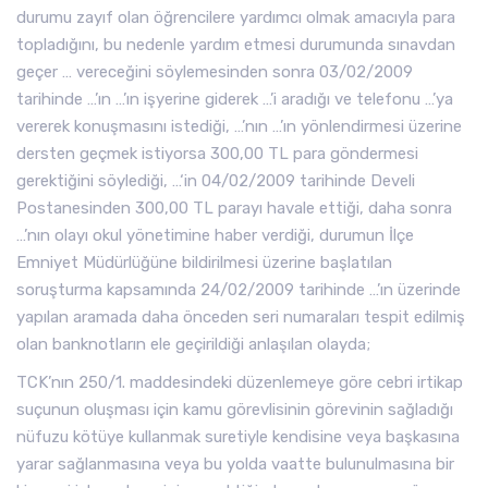
durumu zayıf olan öğrencilere yardımcı olmak amacıyla para
topladığını, bu nedenle yardım etmesi durumunda sınavdan
geçer … vereceğini söylemesinden sonra 03/02/2009
tarihinde …’ın …’ın işyerine giderek …’i aradığı ve telefonu …’ya
vererek konuşmasını istediği, …’nın …’ın yönlendirmesi üzerine
dersten geçmek istiyorsa 300,00 TL para göndermesi
gerektiğini söylediği, …‘in 04/02/2009 tarihinde Develi
Postanesinden 300,00 TL parayı havale ettiği, daha sonra
…’nın olayı okul yönetimine haber verdiği, durumun İlçe
Emniyet Müdürlüğüne bildirilmesi üzerine başlatılan
soruşturma kapsamında 24/02/2009 tarihinde …’ın üzerinde
yapılan aramada daha önceden seri numaraları tespit edilmiş
olan banknotların ele geçirildiği anlaşılan olayda;
TCK’nın 250/1. maddesindeki düzenlemeye göre cebri irtikap
suçunun oluşması için kamu görevlisinin görevinin sağladığı
nüfuzu kötüye kullanmak suretiyle kendisine veya başkasına
yarar sağlanmasına veya bu yolda vaatte bulunulmasına bir