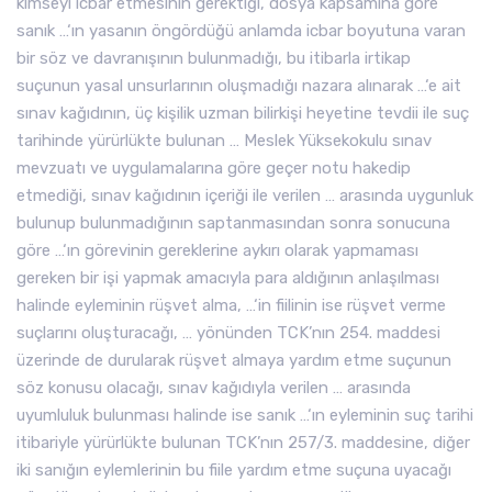
kimseyi icbar etmesinin gerektiği, dosya kapsamına göre
sanık …‘ın yasanın öngördüğü anlamda icbar boyutuna varan
bir söz ve davranışının bulunmadığı, bu itibarla irtikap
suçunun yasal unsurlarının oluşmadığı nazara alınarak …‘e ait
sınav kağıdının, üç kişilik uzman bilirkişi heyetine tevdii ile suç
tarihinde yürürlükte bulunan … Meslek Yüksekokulu sınav
mevzuatı ve uygulamalarına göre geçer notu hakedip
etmediği, sınav kağıdının içeriği ile verilen … arasında uygunluk
bulunup bulunmadığının saptanmasından sonra sonucuna
göre …‘ın görevinin gereklerine aykırı olarak yapmaması
gereken bir işi yapmak amacıyla para aldığının anlaşılması
halinde eyleminin rüşvet alma, …‘in fiilinin ise rüşvet verme
suçlarını oluşturacağı, … yönünden TCK’nın 254. maddesi
üzerinde de durularak rüşvet almaya yardım etme suçunun
söz konusu olacağı, sınav kağıdıyla verilen … arasında
uyumluluk bulunması halinde ise sanık …‘ın eyleminin suç tarihi
itibariyle yürürlükte bulunan TCK’nın 257/3. maddesine, diğer
iki sanığın eylemlerinin bu fiile yardım etme suçuna uyacağı