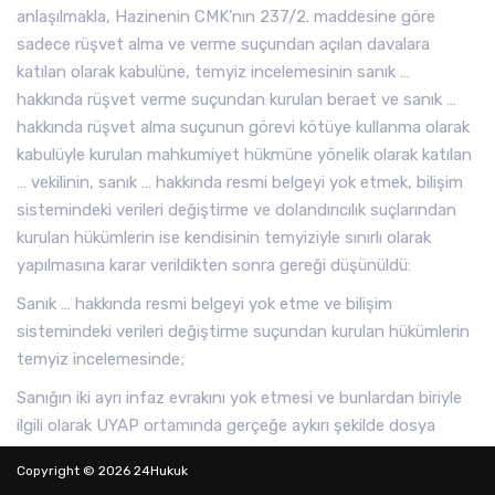
anlaşılmakla, Hazinenin CMK’nın 237/2. maddesine göre
sadece rüşvet alma ve verme suçundan açılan davalara
katılan olarak kabulüne, temyiz incelemesinin sanık …
hakkında rüşvet verme suçundan kurulan beraet ve sanık …
hakkında rüşvet alma suçunun görevi kötüye kullanma olarak
kabulüyle kurulan mahkumiyet hükmüne yönelik olarak katılan
… vekilinin, sanık … hakkında resmi belgeyi yok etmek, bilişim
sistemindeki verileri değiştirme ve dolandırıcılık suçlarından
kurulan hükümlerin ise kendisinin temyiziyle sınırlı olarak
yapılmasına karar verildikten sonra gereği düşünüldü:
Sanık … hakkında resmi belgeyi yok etme ve bilişim
sistemindeki verileri değiştirme suçundan kurulan hükümlerin
temyiz incelemesinde;
Sanığın iki ayrı infaz evrakını yok etmesi ve bunlardan biriyle
ilgili olarak UYAP ortamında gerçeğe aykırı şekilde dosya
kapatma işlemleri gerçekleştirmesi, bilişim sistemindeki
Copyright © 2026 24Hukuk
verileri değiştirme suçunun işlenmesi için fiziki evrakın daha