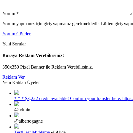
Yorum
*
Yorum yapmanız için giriş yapmanız gerekmektedir. Lüften giriş yapın
Yorum Gönder
Yeni Sorular
Buraya Reklam Verebilirsiniz!
350x350 Pixel Banner ile Reklam Verebilirsiniz.
Reklam Ver
Yeni Katılan Üyeler
* * * $3,222 credit available! Confirm your transfer here: h
@admin
@albertogagne
TestUser MyName
@Alice