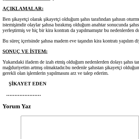
AÇIKLAMALAR:
Ben şikayetçi olarak şikayetçi olduğum şahıs tarafından şahısın otur
istemişimdir olaylar şahısa bırakmış olduğum anahtar sonucunda şahısın
yerleştirmiş ve hiç bir kira kontratı da yapılmamıştır bu nedenlerden do
Bu süreç içerisinde şahısa madem eve taşındın kira kontratı yapılım di
SONUÇ VE İSTEM:
Yukarıdaki ifadem de izah etmiş olduğum nedenlerden dolayı şahıs taraf
mağduriyetim artmış olmaktadır.bu nedenle şahıstan şikayetçi olduğum
gerekli olan işlemlerin yapılmasını arz ve talep ederim.
ŞİKAYET EDEN
…………………
Yorum Yaz