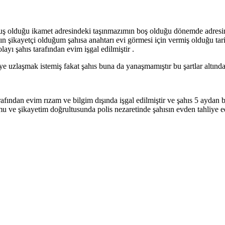
muş olduğu ikamet adresindeki taşınmazımın boş olduğu dönemde adresim
 şikayetçi olduğum şahısa anahtarı evi görmesi için vermiş olduğu tarih i
layı şahıs tarafından evim işgal edilmiştir .
ye uzlaşmak istemiş fakat şahıs buna da yanaşmamıştır bu şartlar altında 
ından evim rızam ve bilgim dışında işgal edilmiştir ve şahıs 5 aydan ber
u ve şikayetim doğrultusunda polis nezaretinde şahısın evden tahliye e