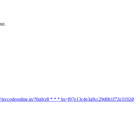
ız.
ttps://ieccodeonline.in/?0q0cr8 * * * hs=f07e13c4e3a9cc29d0b1f72e319