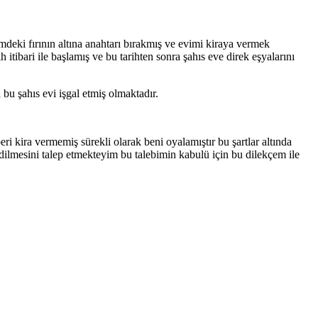
deki fırının altına anahtarı bırakmış ve evimi kiraya vermek
tibari ile başlamış ve bu tarihten sonra şahıs eve direk eşyalarını
bu şahıs evi işgal etmiş olmaktadır.
i kira vermemiş sürekli olarak beni oyalamıştır bu şartlar altında
dilmesini talep etmekteyim bu talebimin kabulü için bu dilekçem ile