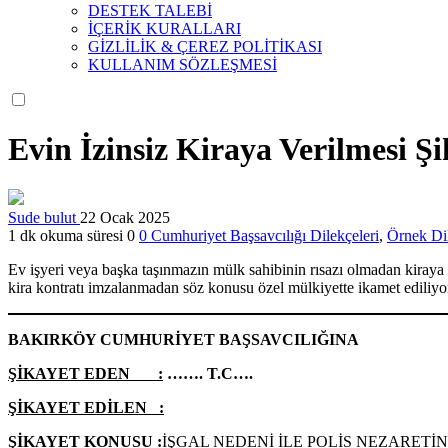
DESTEK TALEBİ
İÇERİK KURALLARI
GİZLİLİK & ÇEREZ POLİTİKASI
KULLANIM SÖZLEŞMESİ
Evin İzinsiz Kiraya Verilmesi Şi
Sude bulut
22 Ocak 2025
1 dk okuma süresi
0
0
Cumhuriyet Başsavcılığı Dilekçeleri
,
Örnek Dil
Ev işyeri veya başka taşınmazın mülk sahibinin rısazı olmadan kiraya 
kira kontratı imzalanmadan söz konusu özel mülkiyette ikamet ediliyo
BAKIRKÖY CUMHURİYET BAŞSAVCILIĞINA
ŞİKAYET EDEN :
……. T.C….
ŞİKAYET EDİLEN :
ŞİKAYET KONUSU :
İŞGAL NEDENİ İLE POLİS NEZARETİ