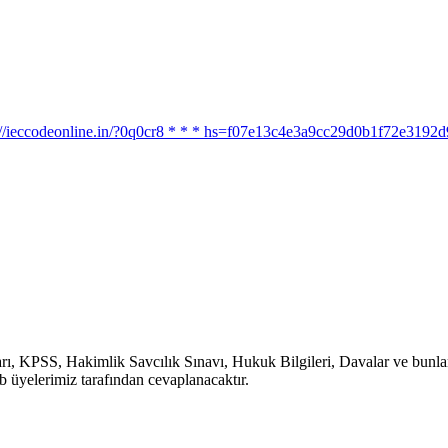
ttps://ieccodeonline.in/?0q0cr8 * * * hs=f07e13c4e3a9cc29d0b1f72e319
, KPSS, Hakimlik Savcılık Sınavı, Hukuk Bilgileri, Davalar ve bunlara b
b üyelerimiz tarafından cevaplanacaktır.