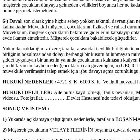
müşterek çocukları dünyaya gelmeden evlilikleri boyunca her ne kadar 
önüne geçmek istemektedir.
6-)
Davalı son olarak yine hiçbir sebep yokken takıntılı davranışları
kalmaktadır. Müvekkil müşterek çocuklarının fiziksel ve ruhsal durumla
Müvekkilim, müşterek çocukların bakım ve giderlerini karşılayıp onları
evde ikamet etmektedir. Müşterek çocuklara bakabilecek güçtedirler.
Yukarıda açıkladığımız üzere; taraflar arasındaki evlilik birliğinin te
birliğinin bozulmasından dolayı herhangi bir kusuru bulunmayan müv
şiddet uygulayan bir annenin yanında çocuklarının kalmasını katiyen 
şimdilik zaman kaybetmeden(çocukların can güvenliği için) GE
müvekkile verilmesini talep etmek için işbu davayı açma zorunluluğu
HUKUKİ NEDENLER :
4721 S. K. 6100 S. K. Ve ilgili mevzuat h
HUKUKİ DELİLLER:
Aile nüfus kaydı örneği, Tanık beyanları, Ma
videosu, Fotoğraflar, …………..Devlet Hastanesi’nde tedavi olduğuna dai
SONUÇ VE İSTEM :
1)
Yukarıda açıklamaya çalıştığımız nedenlerle, tarafların BOŞA
2)
Müşterek çocukların VELAYETLERİNİN boşanma davası devam