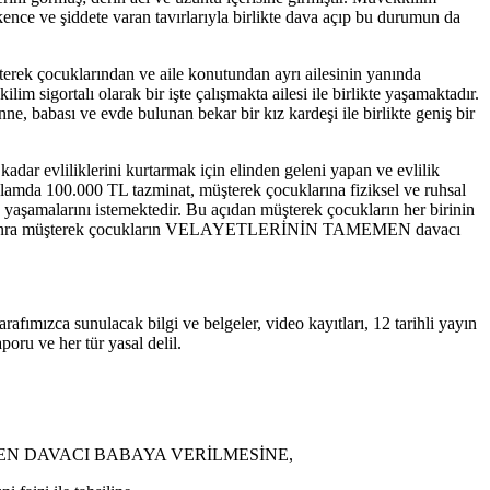
ence ve şiddete varan tavırlarıyla birlikte dava açıp bu durumun da
terek çocuklarından ve aile konutundan ayrı ailesinin yanında
 sigortalı olarak bir işte çalışmakta ailesi ile birlikte yaşamaktadır.
e, babası ve evde bulunan bekar bir kız kardeşi ile birlikte geniş bir
kadar evliliklerini kurtarmak için elinden geleni yapan ve evlilik
amda 100.000 TL tazminat, müşterek çocuklarına fiziksel ve ruhsal
yaşamalarını istemektedir. Bu açıdan müşterek çocukların her birinin
en sonra müşterek çocukların VELAYETLERİNİN TAMEMEN davacı
afımızca sunulacak bilgi ve belgeler, video kayıtları, 12 tarihli yayın
ru ve her tür yasal delil.
 TAMAMEN DAVACI BABAYA VERİLMESİNE,