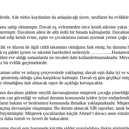
lerdir. Aile nüfus kaydından da anlaşılacağı üzere, tarafların bu evlilik
a sahip olmamıştır. Davalı eş, evlenmeden önce kendi ailesine yakın 
miştir. Davalının ailesi ile altlı üstlü bir binada kalmışlardır. Davalı
imal edip kendi evine, eşine ve çocuklarına zaman ayırmak yerine çoğu 
zlik ve düzeni ile ilgili ciddi takıntıları olduğunu fark etmiş; bu durum
valı eş şiddet içeren ve takıntılı hareketleri nedeniyle …………..Hastanesi’
i eve aldığı zamanlarda ise tuvaleti dahi kullandırtmamaktadır. Müvek
z bir evlilik geçirmektedir.
man sabır ve anlayış çerçevesinde yaklaşmış; davalı eşin daha iyi ve sa
 göstermiş olduğu çaba karşılıksız kalmıştır. Davalı eş gün geçtikçe müş
 olmadığına dair alınacak rapor ile açıklığa kavuşacaktır.
a davalının şiddete meyilli davranışlarının müşterek çocuğa yöneldiğin
arın can güvenliği ve ruhsal durumu konusunda iyiden iyiye endişelend
cukların bakımı ve beslenmesi konusunda ihmalkar yaklaşmaktadır. Müş
 açmış davranışlar oluşmuştur. Bu durum alınacak SİR raporları, tanık bey
 büyütmüştür. Müşterek çocuklardan küçük Ahmet’i davacı anne emzir
i daha özenli ve özveri ile bakacaktır.
ınmış davalı eşin hastanede küçüğe şiddet uyguladığına ilişkin görüntüle