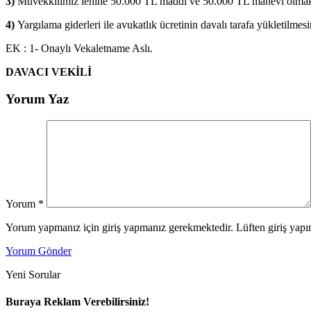
3)
Müvekkilimiz lehine 50.000 TL maddi ve 50.000 TL manevi olmak üz
4)
Yargılama giderleri ile avukatlık ücretinin davalı tarafa yükletilmes
EK : 1- Onaylı Vekaletname Aslı.
DAVACI VEKİLİ
Yorum Yaz
Yorum
*
Yorum yapmanız için giriş yapmanız gerekmektedir. Lüften giriş yapın
Yorum Gönder
Yeni Sorular
Buraya Reklam Verebilirsiniz!