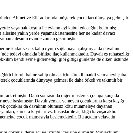
lerinden Ahmet ve Elif adlarında müşterek çocukları dünyaya gelmiştir.
yerde yaşamak koşulu ile evlenmeyi kabul edeceğini belirtmiş;
nın ailesine yakın yerde yaşamak istemesine her ne kadar davacı
zaman ailesinin evinde zaman geçirmiştir.
a her ne kadar sessiz kalıp uyum sağlamaya çalışmışsa da davalının
nde tedavi olmakla birlikte ilaç kullanmaktadır. Davalı eş rahatsızlığı
kilim kendi evine gidemediği gibi gittiği günlerde de diken üstünde
ğlıklı bir ruh haline sahip olması için sürekli maddi ve manevi çaba
terek çocuklarında dünyaya gelmesi ile daha öfkeli ve takıntılı bir
i fark etmiştir. Daha sonrasında diğer müşterek çocuğa karşı da
irmeye başlamıştır. Davalı yemek yemeyen çocuklarına karşı kaşığı
terek çocuklar da davalının olumsuz kötü muameleye dayanan
anları, kamera kayıtları vs. hususlar ile açıklığa kavuşacaktır.
memekte çocuk mamasıyla beslemektedir. Bu açıdan velayetin
rini görmüş; derin acı ve üzüntü içerisine girmiştir. Müvekkilim