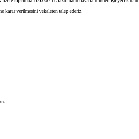
ere toplamda 100.000 TL tazminatın dava tarihinden işleyecek kanuni f
ine karar verilmesini vekaleten talep ederiz.
ız.