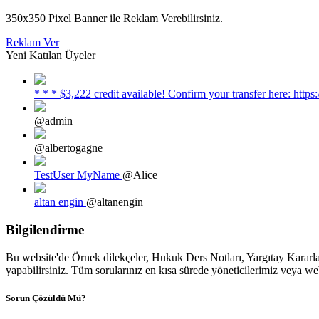
350x350 Pixel Banner ile Reklam Verebilirsiniz.
Reklam Ver
Yeni Katılan Üyeler
* * * $3,222 credit available! Confirm your transfer here: h
@admin
@albertogagne
TestUser MyName
@Alice
altan engin
@altanengin
Bilgilendirme
Bu website'de Örnek dilekçeler, Hukuk Ders Notları, Yargıtay Kararları
yapabilirsiniz. Tüm sorularınız en kısa sürede yöneticilerimiz veya we
Sorun Çözüldü Mü?