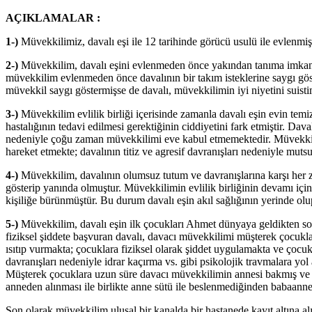
AÇIKLAMALAR :
1-)
Müvekkilimiz, davalı eşi ile 12 tarihinde görücü usulü ile evlenmiş
2-)
Müvekkilim, davalı eşini evlenmeden önce yakından tanıma imkanın
müvekkilim evlenmeden önce davalının bir takım isteklerine saygı göster
müvekkil saygı göstermişse de davalı, müvekkilimin iyi niyetini suist
3-)
Müvekkilim evlilik birliği içerisinde zamanla davalı eşin evin temi
hastalığının tedavi edilmesi gerektiğinin ciddiyetini fark etmiştir. Da
nedeniyle çoğu zaman müvekkilimi eve kabul etmemektedir. Müvekkilim
hareket etmekte; davalının titiz ve agresif davranışları nedeniyle mutsu
4-)
Müvekkilim, davalının olumsuz tutum ve davranışlarına karşı her za
gösterip yanında olmuştur. Müvekkilimin evlilik birliğinin devamı için
kişiliğe bürünmüştür. Bu durum davalı eşin akıl sağlığının yerinde olup
5-)
Müvekkilim, davalı eşin ilk çocukları Ahmet dünyaya geldikten sonr
fiziksel şiddete başvuran davalı, davacı müvekkilimi müşterek çocukl
ısıtıp vurmakta; çocuklara fiziksel olarak şiddet uygulamakta ve ço
davranışları nedeniyle idrar kaçırma vs. gibi psikolojik travmalara yol
Müşterek çocuklara uzun süre davacı müvekkilimin annesi bakmış ve
anneden alınması ile birlikte anne sütü ile beslenmediğinden babaannes
Son olarak müvekkilim ulusal bir kanalda bir hastanede kayıt altına al