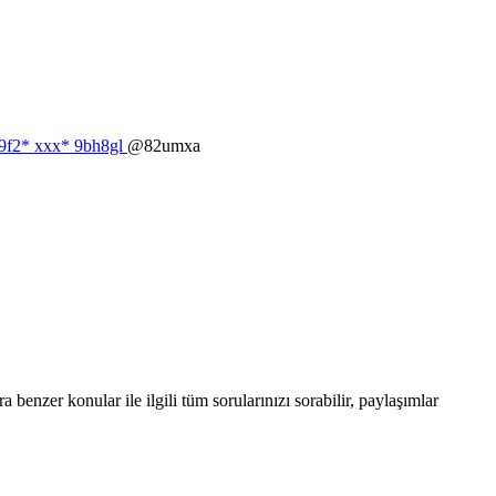
2d9f2* ххх* 9bh8gl
@82umxa
enzer konular ile ilgili tüm sorularınızı sorabilir, paylaşımlar