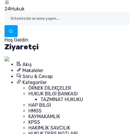
24Hukuk
Hoş Geldin
Ziyaretçi
Akış
Makaleler
Soru & Cevap
Kategoriler
ÖRNEK DİLEKÇELER
HUKUK BİLGİ BANKASI
TAZMİNAT HUKUKU
HAP BİLGİ
HMGS
KAYMAKAMLIK
KPSS
HAKİMLİK SAVCILIK
HUKUK DERS NOTLARI