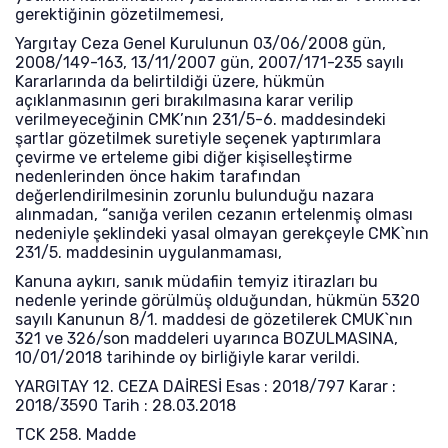
gerektiğinin gözetilmemesi,
Yargıtay Ceza Genel Kurulunun 03/06/2008 gün,
2008/149-163, 13/11/2007 gün, 2007/171-235 sayılı
Kararlarında da belirtildiği üzere, hükmün
açıklanmasının geri bırakılmasına karar verilip
verilmeyeceğinin CMK’nın 231/5-6. maddesindeki
şartlar gözetilmek suretiyle seçenek yaptırımlara
çevirme ve erteleme gibi diğer kişiselleştirme
nedenlerinden önce hakim tarafından
değerlendirilmesinin zorunlu bulunduğu nazara
alınmadan, “sanığa verilen cezanın ertelenmiş olması
nedeniyle şeklindeki yasal olmayan gerekçeyle CMK`nın
231/5. maddesinin uygulanmaması,
Kanuna aykırı, sanık müdafiin temyiz itirazları bu
nedenle yerinde görülmüş olduğundan, hükmün 5320
sayılı Kanunun 8/1. maddesi de gözetilerek CMUK`nın
321 ve 326/son maddeleri uyarınca BOZULMASINA,
10/01/2018 tarihinde oy birliğiyle karar verildi.
YARGITAY 12. CEZA DAİRESİ Esas : 2018/797 Karar :
2018/3590 Tarih : 28.03.2018
TCK 258. Madde