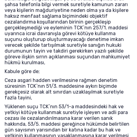
şahsa telefonla bilgi vermek suretiyle kamunun zararı
veya kişilerin mağduriyetine neden olma ya da kişilere
haksız menfaat sağlama biçimindeki objektif
cezalandırma koşullarından birinin gerçekleşip
gerçekleşmediği ve eyleminin TCK`nın 257/1. maddesi
uyarınca icrai davranışla görevi kötüye kullanma
suçunu oluşturup oluşturmayacağı denetime imkan
verecek şekilde tartışılmak suretiyle sanığın hukuki
durumunun tayin ve takdiri gerekirken yazılı şekilde
göreve ilişkin sırrın açıklanması suçundan mahkumiyet
hükmü kurulması,
Kabule göre de;
Ceza asgari hadden verilmesine rağmen denetim
süresinin TCK`nın 51/3. maddesine aykırı biçimde
gerekçesiz olarak alt sınırdan uzaklaşılmak suretiyle
fazla tayini,
Yüklenen suçu TCK`nın 53/1-a maddesindeki hak ve
yetkiyi kötüye kullanmak suretiyle işleyen ve adli para
cezası ile cezalandırılmasına karar verilen sanık
hakkında, 53/5. maddesi gereğince hükümde belirtilen
gün sayısının yarısından bir katına kadar bu hak ve
yetkinin kullanmasının yasaklanmasına karar verilmesi