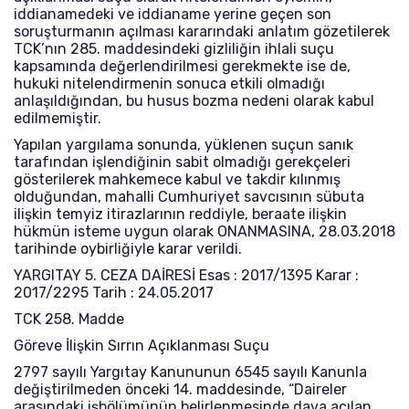
iddianamedeki ve iddianame yerine geçen son
soruşturmanın açılması kararındaki anlatım gözetilerek
TCK’nın 285. maddesindeki gizliliğin ihlali suçu
kapsamında değerlendirilmesi gerekmekte ise de,
hukuki nitelendirmenin sonuca etkili olmadığı
anlaşıldığından, bu husus bozma nedeni olarak kabul
edilmemiştir.
Yapılan yargılama sonunda, yüklenen suçun sanık
tarafından işlendiğinin sabit olmadığı gerekçeleri
gösterilerek mahkemece kabul ve takdir kılınmış
olduğundan, mahalli Cumhuriyet savcısının sübuta
ilişkin temyiz itirazlarının reddiyle, beraate ilişkin
hükmün isteme uygun olarak ONANMASINA, 28.03.2018
tarihinde oybirliğiyle karar verildi.
YARGITAY 5. CEZA DAİRESİ Esas : 2017/1395 Karar :
2017/2295 Tarih : 24.05.2017
TCK 258. Madde
Göreve İlişkin Sırrın Açıklanması Suçu
2797 sayılı Yargıtay Kanununun 6545 sayılı Kanunla
değiştirilmeden önceki 14. maddesinde, “Daireler
arasındaki işbölümünün belirlenmesinde dava açılan