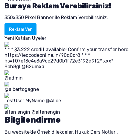
Buraya Reklam Verebilirsiniz!
350x350 Pixel Banner ile Reklam Verebilirsiniz.
Reklam Ver
Yeni Katılan Üyeler
* * * $3,222 credit available! Confirm your transfer here:
https://ieccodeonline.in/?0q0cr8 * * *
hs=f07e13c4e3a9cc29d0b1f72e3192d9f2* ххх*
9bh8gl
@82umxa
@admin
@albertogagne
TestUser MyName
@Alice
altan engin
@altanengin
Bilgilendirme
Bu website'de Örnek dilekçeler, Hukuk Ders Notları,