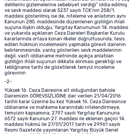
delillerini gizlemelerine sebebiyet verdiği” iddia edilmiş
ve sevk maddesi olarak 5237 sayılı TCK’nın 258/1.
maddesi gösterilmiş ise de, niteleme ve anlatımın aynı
Kanunun 285. maddesinde düzenlenen gizliliğin ihlali
suçuna ilişkin olduğu, Yargıtay Kanununun 14. maddesi
ve yukarıda açıklanan Ceza Daireleri Başkanlar Kurulu
kararlarında ortaya konan ilkeler doğrultusunda, tesis
edilen hükmün incelemesini yapmakla görevli dairenin
belirlenmesinde, yanlış gösterilen sevk maddelerinin
değil, vasfı iddianame metninde açıkça anlatılan
gizliliğin ihlali suçunun dikkate alınması gerektiği ve
tebliğname tarihi de gözetilerek temyiz inceleme
görevinin
-2-
Yüksek 16. Ceza Dairesine ait olduğundan bahisle
Dairemizin GÖREVSİZLİĞİNE dair verilen 21/04/2016
tarihli karar üzerine bu kez Yüksek 16. Ceza Dairesince
iddianame ve mahkeme kararındaki nitelendirmeye,
temyizin kapsamına, 2797 sayılı Yargıtay Kanununa
6572 sayılı Kanunun 27. maddesi ile eklenen geçici 14.
maddesi hükmü ile 27/01/2017 tarih ve 29961 sayılı
Resmi Gazete’de yayımlanan Yargıtay Büyük Genel