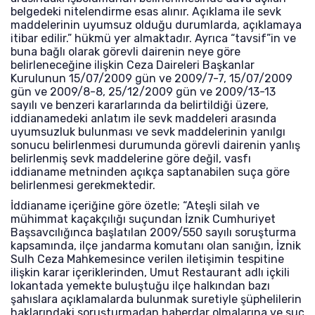
belgedeki nitelendirme esas alınır. Açıklama ile sevk
maddelerinin uyumsuz olduğu durumlarda, açıklamaya
itibar edilir.” hükmü yer almaktadır. Ayrıca “tavsif”in ve
buna bağlı olarak görevli dairenin neye göre
belirleneceğine ilişkin Ceza Daireleri Başkanlar
Kurulunun 15/07/2009 gün ve 2009/7-7, 15/07/2009
gün ve 2009/8-8, 25/12/2009 gün ve 2009/13-13
sayılı ve benzeri kararlarında da belirtildiği üzere,
iddianamedeki anlatım ile sevk maddeleri arasında
uyumsuzluk bulunması ve sevk maddelerinin yanılgı
sonucu belirlenmesi durumunda görevli dairenin yanlış
belirlenmiş sevk maddelerine göre değil, vasfı
iddianame metninden açıkça saptanabilen suça göre
belirlenmesi gerekmektedir.
İddianame içeriğine göre özetle; “Ateşli silah ve
mühimmat kaçakçılığı suçundan İznik Cumhuriyet
Başsavcılığınca başlatılan 2009/550 sayılı soruşturma
kapsamında, ilçe jandarma komutanı olan sanığın, İznik
Sulh Ceza Mahkemesince verilen iletişimin tespitine
ilişkin karar içeriklerinden, Umut Restaurant adlı içkili
lokantada yemekte buluştuğu ilçe halkından bazı
şahıslara açıklamalarda bulunmak suretiyle şüphelilerin
haklarındaki soruşturmadan haberdar olmalarına ve suç