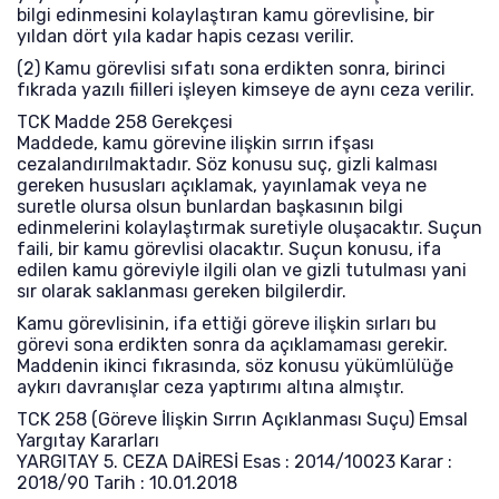
bilgi edinmesini kolaylaştıran kamu görevlisine, bir
yıldan dört yıla kadar hapis cezası verilir.
(2) Kamu görevlisi sıfatı sona erdikten sonra, birinci
fıkrada yazılı fiilleri işleyen kimseye de aynı ceza verilir.
TCK Madde 258 Gerekçesi
Maddede, kamu görevine ilişkin sırrın ifşası
cezalandırılmaktadır. Söz konusu suç, gizli kalması
gereken hususları açıklamak, yayınlamak veya ne
suretle olursa olsun bunlardan başkasının bilgi
edinmelerini kolaylaştırmak suretiyle oluşacaktır. Suçun
faili, bir kamu görevlisi olacaktır. Suçun konusu, ifa
edilen kamu göreviyle ilgili olan ve gizli tutulması yani
sır olarak saklanması gereken bilgilerdir.
Kamu görevlisinin, ifa ettiği göreve ilişkin sırları bu
görevi sona erdikten sonra da açıklamaması gerekir.
Maddenin ikinci fıkrasında, söz konusu yükümlülüğe
aykırı davranışlar ceza yaptırımı altına almıştır.
TCK 258 (Göreve İlişkin Sırrın Açıklanması Suçu) Emsal
Yargıtay Kararları
YARGITAY 5. CEZA DAİRESİ Esas : 2014/10023 Karar :
2018/90 Tarih : 10.01.2018