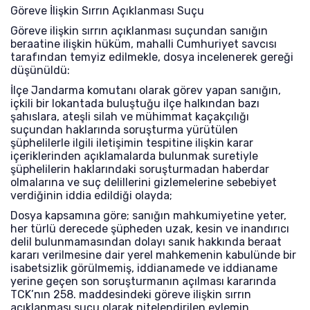
Göreve İlişkin Sırrın Açıklanması Suçu
Göreve ilişkin sırrın açıklanması suçundan sanığın
beraatine ilişkin hüküm, mahalli Cumhuriyet savcısı
tarafından temyiz edilmekle, dosya incelenerek gereği
düşünüldü:
İlçe Jandarma komutanı olarak görev yapan sanığın,
içkili bir lokantada buluştuğu ilçe halkından bazı
şahıslara, ateşli silah ve mühimmat kaçakçılığı
suçundan haklarında soruşturma yürütülen
şüphelilerle ilgili iletişimin tespitine ilişkin karar
içeriklerinden açıklamalarda bulunmak suretiyle
şüphelilerin haklarındaki soruşturmadan haberdar
olmalarına ve suç delillerini gizlemelerine sebebiyet
verdiğinin iddia edildiği olayda;
Dosya kapsamına göre; sanığın mahkumiyetine yeter,
her türlü derecede şüpheden uzak, kesin ve inandırıcı
delil bulunmamasından dolayı sanık hakkında beraat
kararı verilmesine dair yerel mahkemenin kabulünde bir
isabetsizlik görülmemiş, iddianamede ve iddianame
yerine geçen son soruşturmanın açılması kararında
TCK’nın 258. maddesindeki göreve ilişkin sırrın
açıklanması suçu olarak nitelendirilen eylemin,