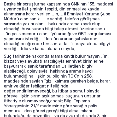
Başka bir soruşturma kapsamında CMK’nın 135. maddesi
uyarınca iletişiminin tespiti, dinlenmesi ve kayda
alınmasına karar verilen …‘ın, … İl Emniyet Koruma Şube
Müdürü olan sanık … ile yaptığı telefon görüşmesi
sırasında yakını olan … hakkında arama kaydı olup
olmadığı hususunda bilgi talep etmesi üzerine sanık
…‘in polis memuru olan …‘yü aradığı ve GBT sorgulaması
yapmasını istediği, …‘den…‘ın aranan şahıslardan
olmadığını öğrendikten sonra da …`ı arayarak bu bilgiyi
verdiği iddia ve kabul olunan olayda,
Suç tarihinde hakkında arama kaydı bulunmayan …‘ın,
bizzat veya avukatı aracılığıyla emniyet birimlerine
başvurarak, sanık tarafından …‘a iletilen bilgiyi
alabileceği, dolayısıyla “hakkında arama kaydı
bulunmadığına ilişkin bu bilginin TCK’nın 258.
maddesinde sayılan “gizli kalması gereken belge, karar,
emir ve diğer tebligat niteliğinde
değerlendirilemeyeceği, bu itibarla somut olayda
göreve ilişkin sırrın açıklanması suçunun unsurları
itibariyle oluşmayacağı,ancak; Bilgi Toplama
Yönergesinin 21/f maddesine göre sanığın polis
memuru …‘den görevi gereği bilgi alma imkanı
bulunduğu da gözetilip,… ya da avukatı dışında 3. bir