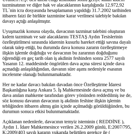
tazminatının ve diğer hak ve alacaklarının karşılığında 12.972,92
TL`nin icra dosyasında hesaplamanın yapıldığı 31.7.2002 tarihinden
itibaren faizi ile birlikte tazminine karar verilmesi talebiyle bakılan
davayı açtığı anlaşılmıştır.
Uyuşmazlık konusu olayda, davacının tazminat talebini oluşturan
kıdem tazminatı ve sair alacaklarını TESTAŞ Aydın Tesislerinin
özelleştirilmesi sırasında idarenin kusurlu hareket ettiği savına dayalı
olarak talep ettiği, bu durumda dava konusu zararın özelleştirmeye
ilişkin işlemle doğduğu ve davacının bu zararının doğduğunu
öğrendiği en geç tarih olan iş akdinin feshinden sonra 2577 sayılı
Yasanın 12. maddesinde öngörülen dava açma süresi içinde dava
açmadığı anlaşıldığından, davanın süre aşımı nedeniyle esasının
incelenme olanağı bulunmamaktadır.
Her ne kadar davacı bakılan davadan önce Özelleştirme İdaresi
Başkanlığına karşı Ankara 5. İş Mahkemesinde dava açmış ve bu
dava anılan mahkeme tarafından görev yönünden reddedilmiş ise de,
söz konusu davanın davacının iş akdinin feshine ilişkin işlemin
tebliğinden itibaren altmış gün içinde açılmadığı görüldüğünden, bu
durumun sonuca etkisi bulunmamaktadır.
Açıklanan nedenlerle, davacının temyiz isteminin ( REDDİNE ),
Aydın 1. İdare Mahkemesince verilen 26.2.2009 günlü, E:2007/795,
K:2009/403 sayılı kararın yukarıda belirtilen gerekçe ile (