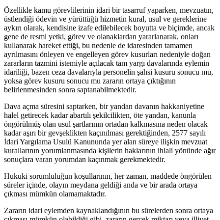
Özellikle kamu görevlilerinin idari bir tasarruf yaparken, mevzuatın,
üstlendiği ödevin ve yürüttüğü hizmetin kural, usul ve gereklerine
aykırı olarak, kendisine izafe edilebilecek boyutta ve biçimde, ancak
gene de resmi yetki, görev ve olanaklardan yararlanarak, onları
kullanarak hareket ettiği, bu nedenle de idaresinden tamamen
ayrılmasını önleyen ve engelleyen görev kusurları nedeniyle doğan
zararların tazmini istemiyle açılacak tam yargı davalarında eylemin
idariliği, bazen ceza davalarıyla personelin şahsi kusuru sonucu mu,
yoksa görev kusuru sonucu mu zararın ortaya çıktığının
belirlenmesinden sonra saptanabilmektedir.
Dava açma süresini saptarken, bir yandan davanın hakkaniyetine
halel getirecek kadar abartılı şekilcilikten, öte yandan, kanunla
öngörülmüş olan usul şartlarının ortadan kalkmasına neden olacak
kadar aşırı bir gevşeklikten kaçınılması gerektiğinden, 2577 sayılı
İdari Yargılama Usulü Kanununda yer alan süreye ilişkin mevzuat
kurallarının yorumlanmasında kişilerin haklarının ihlali yönünde ağır
sonuçlara varan yorumdan kaçınmak gerekmektedir.
Hukuki sorumluluğun koşullarının, her zaman, maddede öngörülen
süreler içinde, olayın meydana geldiği anda ve bir arada ortaya
çıkması mümkün olamamaktadır.
Zararın idari eylemden kaynaklandığının bu sürelerden sonra ortaya
çıkması mümkün olabildiği gibi, zararın gerçek miktarı veya illiyet