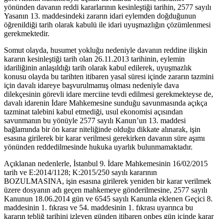
yönünden davanın reddi kararlarının kesinleştiği tarihin, 2577 sayılı
Yasanın 13. maddesindeki zararın idari eylemden doğduğunun
öğrenildiği tarih olarak kabulü ile idari uyuşmazlığın çözümlenmesi
gerekmektedir.
Somut olayda, husumet yokluğu nedeniyle davanın reddine ilişkin
kararın kesinleştiği tarih olan 26.11.2013 tarihinin, eylemin
idariliğinin anlaşıldığı tarih olarak kabul edilerek, uyuşmazlık
konusu olayda bu tarihten itibaren yasal süresi içinde zararın tazmini
için davalı idareye başvurulmamış olması nedeniyle dava
dilekçesinin görevli idare merciine tevdi edilmesi gerekmekteyse de,
davalı idarenin İdare Mahkemesine sunduğu savunmasında açıkça
tazminat talebini kabul etmediği, usul ekonomisi açısından
savunmanın bu yönüyle 2577 sayılı Kanun’un 13. maddesi
bağlamında bir ön karar niteliğinde olduğu dikkate alınarak, işin
esasına girilerek bir karar verilmesi gerekirken davanın süre aşımı
yönünden reddedilmesinde hukuka uyarlık bulunmamaktadır.
Açıklanan nedenlerle, İstanbul 9. İdare Mahkemesinin 16/02/2015
tarih ve E:2014/1128; K:2015/250 sayılı kararının
BOZULMASINA, işin esasına girilerek yeniden bir karar verilmek
üzere dosyanın adı geçen mahkemeye gönderilmesine, 2577 sayılı
Kanunun 18.06.2014 gün ve 6545 sayılı Kanunla eklenen Geçici 8.
maddesinin 1. fıkrası ve 54. maddesinin 1. fıkrası uyarınca bu
kararın tebliğ tarihini izleyen günden itibaren onbeş gün içinde karar