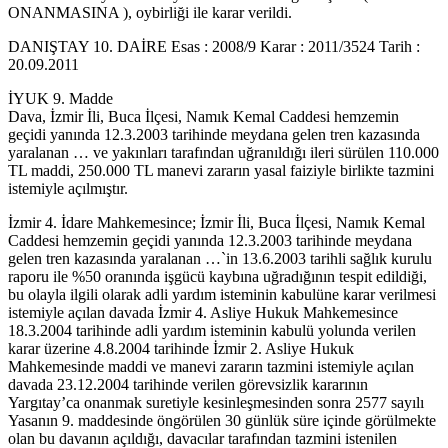
ONANMASINA ), oybirliği ile karar verildi.
DANIŞTAY 10. DAİRE Esas : 2008/9 Karar : 2011/3524 Tarih :
20.09.2011
İYUK 9. Madde
Dava, İzmir İli, Buca İlçesi, Namık Kemal Caddesi hemzemin
geçidi yanında 12.3.2003 tarihinde meydana gelen tren kazasında
yaralanan … ve yakınları tarafından uğranıldığı ileri sürülen 110.000
TL maddi, 250.000 TL manevi zararın yasal faiziyle birlikte tazmini
istemiyle açılmıştır.
İzmir 4. İdare Mahkemesince; İzmir İli, Buca İlçesi, Namık Kemal
Caddesi hemzemin geçidi yanında 12.3.2003 tarihinde meydana
gelen tren kazasında yaralanan …`in 13.6.2003 tarihli sağlık kurulu
raporu ile %50 oranında işgücü kaybına uğradığının tespit edildiği,
bu olayla ilgili olarak adli yardım isteminin kabulüne karar verilmesi
istemiyle açılan davada İzmir 4. Asliye Hukuk Mahkemesince
18.3.2004 tarihinde adli yardım isteminin kabulü yolunda verilen
karar üzerine 4.8.2004 tarihinde İzmir 2. Asliye Hukuk
Mahkemesinde maddi ve manevi zararın tazmini istemiyle açılan
davada 23.12.2004 tarihinde verilen görevsizlik kararının
Yargıtay’ca onanmak suretiyle kesinleşmesinden sonra 2577 sayılı
Yasanın 9. maddesinde öngörülen 30 günlük süre içinde görülmekte
olan bu davanın açıldığı, davacılar tarafından tazmini istenilen