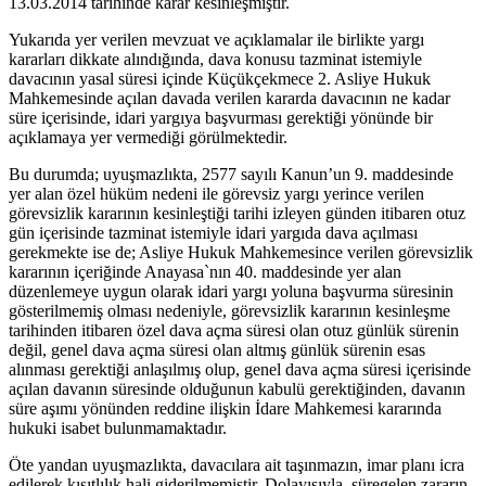
13.03.2014 tarihinde karar kesinleşmiştir.
Yukarıda yer verilen mevzuat ve açıklamalar ile birlikte yargı
kararları dikkate alındığında, dava konusu tazminat istemiyle
davacının yasal süresi içinde Küçükçekmece 2. Asliye Hukuk
Mahkemesinde açılan davada verilen kararda davacının ne kadar
süre içerisinde, idari yargıya başvurması gerektiği yönünde bir
açıklamaya yer vermediği görülmektedir.
Bu durumda; uyuşmazlıkta, 2577 sayılı Kanun’un 9. maddesinde
yer alan özel hüküm nedeni ile görevsiz yargı yerince verilen
görevsizlik kararının kesinleştiği tarihi izleyen günden itibaren otuz
gün içerisinde tazminat istemiyle idari yargıda dava açılması
gerekmekte ise de; Asliye Hukuk Mahkemesince verilen görevsizlik
kararının içeriğinde Anayasa`nın 40. maddesinde yer alan
düzenlemeye uygun olarak idari yargı yoluna başvurma süresinin
gösterilmemiş olması nedeniyle, görevsizlik kararının kesinleşme
tarihinden itibaren özel dava açma süresi olan otuz günlük sürenin
değil, genel dava açma süresi olan altmış günlük sürenin esas
alınması gerektiği anlaşılmış olup, genel dava açma süresi içerisinde
açılan davanın süresinde olduğunun kabulü gerektiğinden, davanın
süre aşımı yönünden reddine ilişkin İdare Mahkemesi kararında
hukuki isabet bulunmamaktadır.
Öte yandan uyuşmazlıkta, davacılara ait taşınmazın, imar planı icra
edilerek kısıtlılık hali giderilmemiştir. Dolayısıyla, süregelen zararın