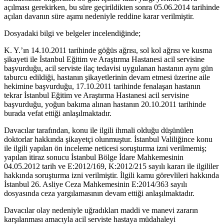
açılması gerekirken, bu süre geçirildikten sonra 05.06.2014 tarihinde
açılan davanın süre aşımı nedeniyle reddine karar verilmiştir.
Dosyadaki bilgi ve belgeler incelendiğinde;
K. Y.’ın 14.10.2011 tarihinde göğüs ağrısı, sol kol ağrısı ve kusma
şikayeti ile İstanbul Eğitim ve Araştırma Hastanesi acil servisine
başvurduğu, acil serviste ilaç tedavisi uygulanan hastanın aynı gün
taburcu edildiği, hastanın şikayetlerinin devam etmesi üzerine aile
hekimine başvurduğu, 17.10.2011 tarihinde fenalaşan hastanın
tekrar İstanbul Eğitim ve Araştırma Hastanesi acil servisine
başvurduğu, yoğun bakıma alınan hastanın 20.10.2011 tarihinde
burada vefat ettiği anlaşılmaktadır.
Davacılar tarafından, konu ile ilgili ihmali olduğu düşünülen
doktorlar hakkında şikayetçi olunmuştur. İstanbul Valiliğince konu
ile ilgili yapılan ön inceleme neticesi soruşturma izni verilmemiş;
yapılan itiraz sonucu İstanbul Bölge İdare Mahkemesinin
04.05.2012 tarih ve E:2012/169, K:2012/215 sayılı kararı ile ilgililer
hakkında soruşturma izni verilmiştir. İlgili kamu görevlileri hakkında
İstanbul 26. Asliye Ceza Mahkemesinin E:2014/363 sayılı
dosyasında ceza yargılamasının devam ettiği anlaşılmaktadır.
Davacılar olay nedeniyle uğradıkları maddi ve manevi zararın
karşılanması amacıyla acil serviste hastaya müdahaleyi