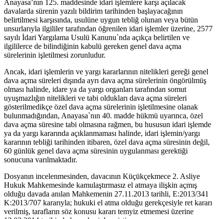
Anayasa’nın 125. maddesinde idari işlemlere karşı açılacak
davalarda sürenin yazılı bildirim tarihinden başlayacağının
belirtilmesi karşısında, usulüne uygun tebliğ olunan veya bütün
unsurlarıyla ilgililer tarafından öğrenilen idari işlemler üzerine, 2577
sayılı İdari Yargılama Usulü Kanunu`nda açıkça belirtilen ve
ilgililerce de bilindiğinin kabulü gereken genel dava açma
sürelerinin işletilmesi zorunludur.
Ancak, idari işlemlerin ve yargı kararlarının nitelikleri gereği genel
dava açma süreleri dışında ayrı dava açma sürelerinin öngörülmüş
olması halinde, idare ya da yargı organları tarafından somut
uyuşmazlığın nitelikleri ve tabi oldukları dava açma süreleri
gösterilmedikçe özel dava açma sürelerinin işletilmesine olanak
bulunmadığından, Anayasa`nın 40. madde hükmü uyarınca, özel
dava açma süresine tabi olmasına rağmen, bu hususun idari işlemde
ya da yargı kararında açıklanmaması halinde, idari işlemin/yargı
kararının tebliği tarihinden itibaren, özel dava açma süresinin değil,
60 günlük genel dava açma süresinin uygulanması gerektiği
sonucuna varılmaktadır.
Dosyanın incelenmesinden, davacının Küçükçekmece 2. Asliye
Hukuk Mahkemesinde kamulaştırmasız el atmaya ilişkin açmış
olduğu davada anılan Mahkemenin 27.11.2013 tarihli, E:2013/341
K:2013/707 kararıyla; hukuki el atma olduğu gerekçesiyle ret kararı
verilmiş, tarafların söz konusu kararı temyiz etmemesi üzerine