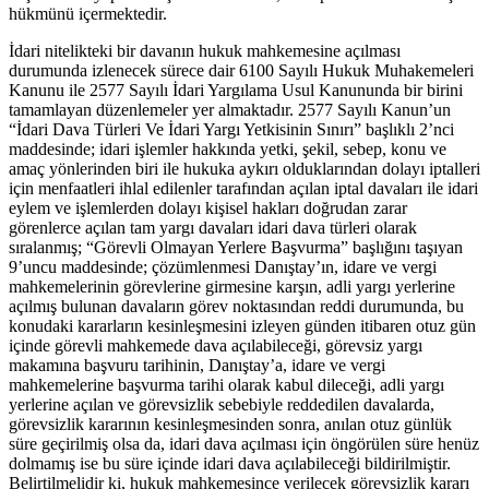
hükmünü içermektedir.
İdari nitelikteki bir davanın hukuk mahkemesine açılması
durumunda izlenecek sürece dair 6100 Sayılı Hukuk Muhakemeleri
Kanunu ile 2577 Sayılı İdari Yargılama Usul Kanununda bir birini
tamamlayan düzenlemeler yer almaktadır. 2577 Sayılı Kanun’un
“İdari Dava Türleri Ve İdari Yargı Yetkisinin Sınırı” başlıklı 2’nci
maddesinde; idari işlemler hakkında yetki, şekil, sebep, konu ve
amaç yönlerinden biri ile hukuka aykırı olduklarından dolayı iptalleri
için menfaatleri ihlal edilenler tarafından açılan iptal davaları ile idari
eylem ve işlemlerden dolayı kişisel hakları doğrudan zarar
görenlerce açılan tam yargı davaları idari dava türleri olarak
sıralanmış; “Görevli Olmayan Yerlere Başvurma” başlığını taşıyan
9’uncu maddesinde; çözümlenmesi Danıştay’ın, idare ve vergi
mahkemelerinin görevlerine girmesine karşın, adli yargı yerlerine
açılmış bulunan davaların görev noktasından reddi durumunda, bu
konudaki kararların kesinleşmesini izleyen günden itibaren otuz gün
içinde görevli mahkemede dava açılabileceği, görevsiz yargı
makamına başvuru tarihinin, Danıştay’a, idare ve vergi
mahkemelerine başvurma tarihi olarak kabul dileceği, adli yargı
yerlerine açılan ve görevsizlik sebebiyle reddedilen davalarda,
görevsizlik kararının kesinleşmesinden sonra, anılan otuz günlük
süre geçirilmiş olsa da, idari dava açılması için öngörülen süre henüz
dolmamış ise bu süre içinde idari dava açılabileceği bildirilmiştir.
Belirtilmelidir ki, hukuk mahkemesince verilecek görevsizlik kararı