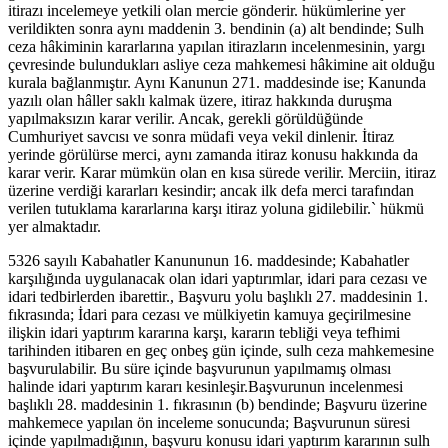
itirazı incelemeye yetkili olan mercie gönderir. hükümlerine yer
verildikten sonra aynı maddenin 3. bendinin (a) alt bendinde; Sulh
ceza hâkiminin kararlarına yapılan itirazların incelenmesinin, yargı
çevresinde bulundukları asliye ceza mahkemesi hâkimine ait olduğu
kurala bağlanmıştır. Aynı Kanunun 271. maddesinde ise; Kanunda
yazılı olan hâller saklı kalmak üzere, itiraz hakkında duruşma
yapılmaksızın karar verilir. Ancak, gerekli görüldüğünde
Cumhuriyet savcısı ve sonra müdafi veya vekil dinlenir. İtiraz
yerinde görülürse merci, aynı zamanda itiraz konusu hakkında da
karar verir. Karar mümkün olan en kısa sürede verilir. Merciin, itiraz
üzerine verdiği kararları kesindir; ancak ilk defa merci tarafından
verilen tutuklama kararlarına karşı itiraz yoluna gidilebilir.` hükmü
yer almaktadır.
5326 sayılı Kabahatler Kanununun 16. maddesinde; Kabahatler
karşılığında uygulanacak olan idari yaptırımlar, idari para cezası ve
idari tedbirlerden ibarettir., Başvuru yolu başlıklı 27. maddesinin 1.
fıkrasında; İdari para cezası ve mülkiyetin kamuya geçirilmesine
ilişkin idari yaptırım kararına karşı, kararın tebliği veya tefhimi
tarihinden itibaren en geç onbeş gün içinde, sulh ceza mahkemesine
başvurulabilir. Bu süre içinde başvurunun yapılmamış olması
halinde idari yaptırım kararı kesinleşir.Başvurunun incelenmesi
başlıklı 28. maddesinin 1. fıkrasının (b) bendinde; Başvuru üzerine
mahkemece yapılan ön inceleme sonucunda; Başvurunun süresi
içinde yapılmadığının, başvuru konusu idari yaptırım kararının sulh