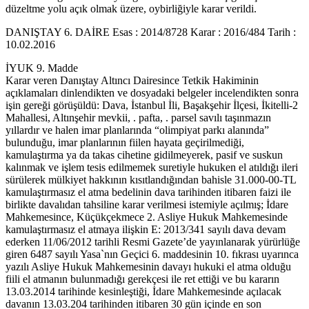
düzeltme yolu açık olmak üzere, oybirliğiyle karar verildi.
DANIŞTAY 6. DAİRE Esas : 2014/8728 Karar : 2016/484 Tarih :
10.02.2016
İYUK 9. Madde
Karar veren Danıştay Altıncı Dairesince Tetkik Hakiminin
açıklamaları dinlendikten ve dosyadaki belgeler incelendikten sonra
işin gereği görüşüldü: Dava, İstanbul İli, Başakşehir İlçesi, İkitelli-2
Mahallesi, Altınşehir mevkii, . pafta, . parsel savılı taşınmazın
yıllardır ve halen imar planlarında “olimpiyat parkı alanında”
bulunduğu, imar planlarının fiilen hayata geçirilmediği,
kamulaştırma ya da takas cihetine gidilmeyerek, pasif ve suskun
kalınmak ve işlem tesis edilmemek suretiyle hukuken el atıldığı ileri
sürülerek mülkiyet hakkının kısıtlandığından bahisle 31.000-00-TL
kamulaştırmasız el atma bedelinin dava tarihinden itibaren faizi ile
birlikte davalıdan tahsiline karar verilmesi istemiyle açılmış; İdare
Mahkemesince, Küçükçekmece 2. Asliye Hukuk Mahkemesinde
kamulaştırmasız el atmaya ilişkin E: 2013/341 sayılı dava devam
ederken 11/06/2012 tarihli Resmi Gazete’de yayınlanarak yürürlüğe
giren 6487 sayılı Yasa`nın Geçici 6. maddesinin 10. fıkrası uyarınca
yazılı Asliye Hukuk Mahkemesinin davayı hukuki el atma olduğu
fiili el atmanın bulunmadığı gerekçesi ile ret ettiği ve bu kararın
13.03.2014 tarihinde kesinleştiği, İdare Mahkemesinde açılacak
davanın 13.03.204 tarihinden itibaren 30 gün içinde en son