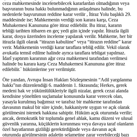
ceza mahkemesinde incelenebilecek kararlardan olmadığının veya
başvuranın buna hakkı bulunmadığının anlaşılması halinde, bu
nedenlerle başvurunun reddine karar verilir , İtiraz Yolu başlıklı 29.
maddesinde ise; Mahkemenin verdiği son karara karşı, Ceza
Muhakemesi Kanununa göre itiraz edilebilir. Bu itiraz, kararın
tebliği tarihten itibaren en geç yedi gün içinde yapılır. İtirazla ilgili
karar, dosya üzerinden inceleme yapılarak verilir. Mahkeme, her bir
itirazla ilgili olarak “itirazın kabulüne” veya “itirazın reddine” karar
verir. Mahkemenin verdiği karar taraflara tebliğ edilir. Vekil olarak
avukatla temsil edilme halinde ayrıca taraflara tebligat yapılmaz.
İdarî yaptırım kararının ağır ceza mahkemesi tarafından verilmesi
halinde bu karara karşı Ceza Muhakemesi Kanununa göre itiraz
edilebilir.` hükümlerine yer verilmiştir.
Öte yandan, Avrupa İnsan Hakları Sözleşmesinin “Adil yargılanma
hakkı”nın düzenlendiği 6. maddenin 1. fıkrasında; Herkes, gerek
medeni hak ve yükümlülükleriyle ilgili nizalar, gerek cezai alanda
kendisine yöneltilen suçlamalar konusunda karar verecek olan,
yasayla kurulmuş bağımsız ve tarafsız bir mahkeme tarafından
davasının makul bir süre içinde, hakkaniyete uygun ve açık olarak
görülmesini istemek hakkına sahiptir. Hüküm açık oturumda verilir;
ancak, demokratik bir toplumda genel ahlak, kamu düzeni ve ulusal
güvenlik yararına, küçüklerin korunması veya davaya taraf olanların
özel hayatlarının gizliliği gerektirdiğinde veya davanın açık
oturumda görülmesinin adaletin selametine zarar verebileceği bazı