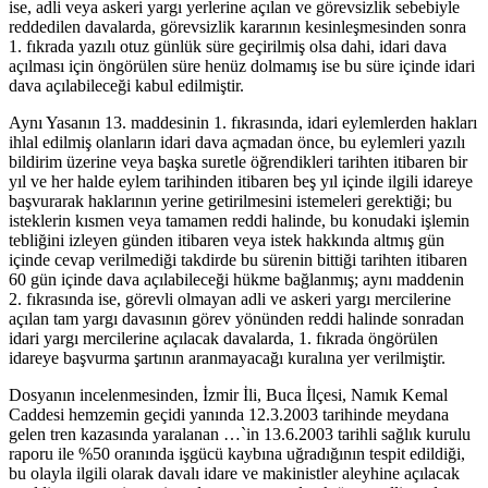
ise, adli veya askeri yargı yerlerine açılan ve görevsizlik sebebiyle
reddedilen davalarda, görevsizlik kararının kesinleşmesinden sonra
1. fıkrada yazılı otuz günlük süre geçirilmiş olsa dahi, idari dava
açılması için öngörülen süre henüz dolmamış ise bu süre içinde idari
dava açılabileceği kabul edilmiştir.
Aynı Yasanın 13. maddesinin 1. fıkrasında, idari eylemlerden hakları
ihlal edilmiş olanların idari dava açmadan önce, bu eylemleri yazılı
bildirim üzerine veya başka suretle öğrendikleri tarihten itibaren bir
yıl ve her halde eylem tarihinden itibaren beş yıl içinde ilgili idareye
başvurarak haklarının yerine getirilmesini istemeleri gerektiği; bu
isteklerin kısmen veya tamamen reddi halinde, bu konudaki işlemin
tebliğini izleyen günden itibaren veya istek hakkında altmış gün
içinde cevap verilmediği takdirde bu sürenin bittiği tarihten itibaren
60 gün içinde dava açılabileceği hükme bağlanmış; aynı maddenin
2. fıkrasında ise, görevli olmayan adli ve askeri yargı mercilerine
açılan tam yargı davasının görev yönünden reddi halinde sonradan
idari yargı mercilerine açılacak davalarda, 1. fıkrada öngörülen
idareye başvurma şartının aranmayacağı kuralına yer verilmiştir.
Dosyanın incelenmesinden, İzmir İli, Buca İlçesi, Namık Kemal
Caddesi hemzemin geçidi yanında 12.3.2003 tarihinde meydana
gelen tren kazasında yaralanan …`in 13.6.2003 tarihli sağlık kurulu
raporu ile %50 oranında işgücü kaybına uğradığının tespit edildiği,
bu olayla ilgili olarak davalı idare ve makinistler aleyhine açılacak