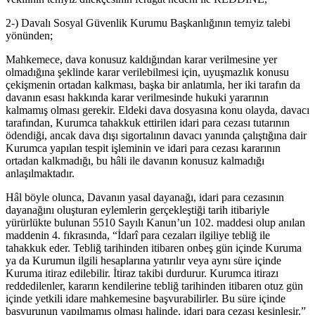
2-) Davalı Sosyal Güvenlik Kurumu Başkanlığının temyiz talebi
yönünden;
Mahkemece, dava konusuz kaldığından karar verilmesine yer
olmadığına şeklinde karar verilebilmesi için, uyuşmazlık konusu
çekişmenin ortadan kalkması, başka bir anlatımla, her iki tarafın da
davanın esası hakkında karar verilmesinde hukuki yararının
kalmamış olması gerekir. Eldeki dava dosyasına konu olayda, davacı
tarafından, Kurumca tahakkuk ettirilen idari para cezası tutarının
ödendiği, ancak dava dışı sigortalının davacı yanında çalıştığına dair
Kurumca yapılan tespit işleminin ve idari para cezası kararının
ortadan kalkmadığı, bu hâli ile davanın konusuz kalmadığı
anlaşılmaktadır.
Hâl böyle olunca, Davanın yasal dayanağı, idari para cezasının
dayanağını oluşturan eylemlerin gerçekleştiği tarih itibariyle
yürürlükte bulunan 5510 Sayılı Kanun’un 102. maddesi olup anılan
maddenin 4. fıkrasında, “İdarî para cezaları ilgiliye tebliğ ile
tahakkuk eder. Tebliğ tarihinden itibaren onbeş gün içinde Kuruma
ya da Kurumun ilgili hesaplarına yatırılır veya aynı süre içinde
Kuruma itiraz edilebilir. İtiraz takibi durdurur. Kurumca itirazı
reddedilenler, kararın kendilerine tebliğ tarihinden itibaren otuz gün
içinde yetkili idare mahkemesine başvurabilirler. Bu süre içinde
başvurunun yapılmamış olması halinde, idari para cezası kesinleşir.”