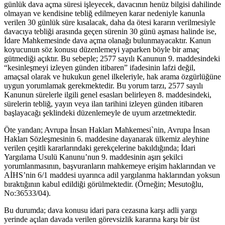
günlük dava açma süresi işleyecek, davacının henüz bilgisi dahilinde
olmayan ve kendisine tebliğ edilmeyen karar nedeniyle kanunla
verilen 30 günlük süre kısalacak, daha da ötesi kararın verilmesiyle
davacıya tebliği arasında geçen sürenin 30 günü aşması halinde ise,
İdare Mahkemesinde dava açma olanağı bulunmayacaktır. Kanun
koyucunun söz konusu düzenlemeyi yaparken böyle bir amaç
gütmediği açıktır. Bu sebeple; 2577 sayılı Kanunun 9. maddesindeki
“kesinleşmeyi izleyen günden itibaren” ifadesinin lafzi değil,
amaçsal olarak ve hukukun genel ilkeleriyle, hak arama özgürlüğüne
uygun yorumlamak gerekmektedir. Bu yorum tarzı, 2577 sayılı
Kanunun sürelerle ilgili genel esasları belirleyen 8. maddesindeki,
sürelerin tebliğ, yayın veya ilan tarihini izleyen günden itibaren
başlayacağı şeklindeki düzenlemeyle de uyum arzetmektedir.
Öte yandan; Avrupa İnsan Hakları Mahkemesi`nin, Avrupa İnsan
Hakları Sözleşmesinin 6. maddesine dayanarak ülkemiz aleyhine
verilen çeşitli kararlarındaki gerekçelerine bakıldığında; İdari
Yargılama Usulü Kanunu’nun 9. maddesinin aşırı şekilci
yorumlanmasının, başvuranların mahkemeye erişim haklarından ve
AİHS’nin 6/1 maddesi uyarınca adil yargılanma haklarından yoksun
bıraktığının kabul edildiği görülmektedir. (Örneğin; Mesutoğlu,
No:36533/04).
Bu durumda; dava konusu idari para cezasına karşı adli yargı
yerinde açılan davada verilen görevsizlik kararına karşı bir üst