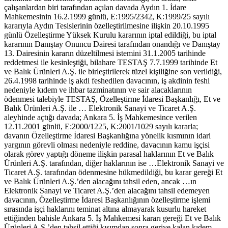
çalışanlardan biri tarafından açılan davada Aydın 1. İdare
Mahkemesinin 16.2.1999 günlü, E:1995/2342, K:1999/25 sayılı
kararıyla Aydın Tesislerinin özelleştirilmesine ilişkin 20.10.1995
günlü Özelleştirme Yüksek Kurulu kararının iptal edildiği, bu iptal
kararının Danıştay Onuncu Dairesi tarafından onandığı ve Danıştay
13. Dairesinin kararın düzeltilmesi istemini 31.1.2005 tarihinde
reddetmesi ile kesinleştiği, bilahare TESTAŞ 7.7.1999 tarihinde Et
ve Balık Ürünleri A.Ş. ile birleştirilerek tüzel kişiliğine son verildiği,
26.4.1998 tarihinde iş akdi feshedilen davacının, iş akdinin feshi
nedeniyle kıdem ve ihbar tazminatının ve sair alacaklarının
ödenmesi talebiyle TESTAŞ, Özelleştirme İdaresi Başkanlığı, Et ve
Balık Ürünleri A.Ş. ile … Elektronik Sanayi ve Ticaret A.Ş.
aleyhinde açtığı davada; Ankara 5. İş Mahkemesince verilen
12.11.2001 günlü, E:2000/1225, K:2001/1029 sayılı kararla;
davanın Özelleştirme İdaresi Başkanlığına yönelik kısmının idari
yargının görevli olması nedeniyle reddine, davacının kamu işçisi
olarak görev yaptığı döneme ilişkin parasal haklarının Et ve Balık
Ürünleri A.Ş. tarafından, diğer haklarının ise …Elektronik Sanayi ve
Ticaret A.Ş. tarafından ödenmesine hükmedildiği, bu karar gereği Et
ve Balık Ürünleri A.Ş.’den alacağını tahsil eden, ancak …ın
Elektronik Sanayi ve Ticaret A.Ş.’den alacağını tahsil edemeyen
davacının, Özelleştirme İdaresi Başkanlığının özelleştirme işlemi
sırasında işçi haklarını teminat altına almayarak kusurlu hareket
ettiğinden bahisle Ankara 5. İş Mahkemesi kararı gereği Et ve Balık
Ürünleri A.Ş.’den tahsil ettiği kısımdan sonra geriye kalan kıdem