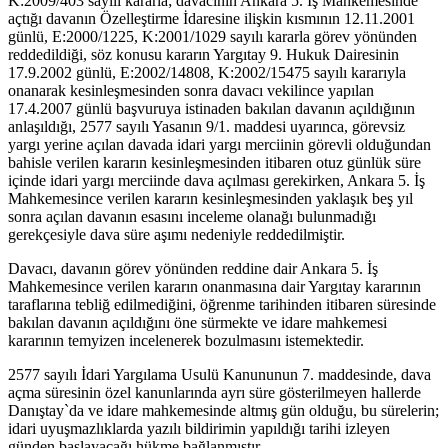
K:2009/403 sayılı kararla; davacının Ankara 5. İş Mahkemesinde
açtığı davanın Özelleştirme İdaresine ilişkin kısmının 12.11.2001
günlü, E:2000/1225, K:2001/1029 sayılı kararla görev yönünden
reddedildiği, söz konusu kararın Yargıtay 9. Hukuk Dairesinin
17.9.2002 günlü, E:2002/14808, K:2002/15475 sayılı kararıyla
onanarak kesinleşmesinden sonra davacı vekilince yapılan
17.4.2007 günlü başvuruya istinaden bakılan davanın açıldığının
anlaşıldığı, 2577 sayılı Yasanın 9/1. maddesi uyarınca, görevsiz
yargı yerine açılan davada idari yargı merciinin görevli olduğundan
bahisle verilen kararın kesinleşmesinden itibaren otuz günlük süre
içinde idari yargı merciinde dava açılması gerekirken, Ankara 5. İş
Mahkemesince verilen kararın kesinleşmesinden yaklaşık beş yıl
sonra açılan davanın esasını inceleme olanağı bulunmadığı
gerekçesiyle dava süre aşımı nedeniyle reddedilmiştir.
Davacı, davanın görev yönünden reddine dair Ankara 5. İş
Mahkemesince verilen kararın onanmasına dair Yargıtay kararının
taraflarına tebliğ edilmediğini, öğrenme tarihinden itibaren süresinde
bakılan davanın açıldığını öne sürmekte ve idare mahkemesi
kararının temyizen incelenerek bozulmasını istemektedir.
2577 sayılı İdari Yargılama Usulü Kanununun 7. maddesinde, dava
açma süresinin özel kanunlarında ayrı süre gösterilmeyen hallerde
Danıştay`da ve idare mahkemesinde altmış gün olduğu, bu sürelerin;
idari uyuşmazlıklarda yazılı bildirimin yapıldığı tarihi izleyen
günden başlayacağı hükme bağlanmıştır.