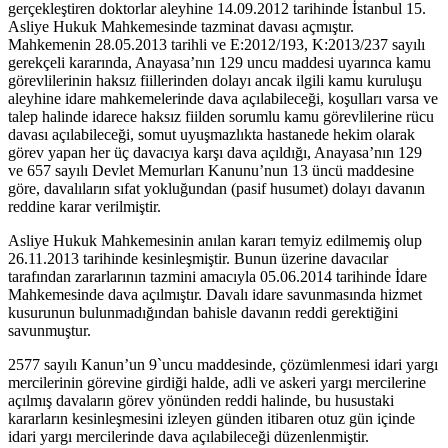
gerçekleştiren doktorlar aleyhine 14.09.2012 tarihinde İstanbul 15.
Asliye Hukuk Mahkemesinde tazminat davası açmıştır.
Mahkemenin 28.05.2013 tarihli ve E:2012/193, K:2013/237 sayılı
gerekçeli kararında, Anayasa’nın 129 uncu maddesi uyarınca kamu
görevlilerinin haksız fiillerinden dolayı ancak ilgili kamu kuruluşu
aleyhine idare mahkemelerinde dava açılabileceği, koşulları varsa ve
talep halinde idarece haksız fiilden sorumlu kamu görevlilerine rücu
davası açılabileceği, somut uyuşmazlıkta hastanede hekim olarak
görev yapan her üç davacıya karşı dava açıldığı, Anayasa’nın 129
ve 657 sayılı Devlet Memurları Kanunu’nun 13 üncü maddesine
göre, davalıların sıfat yokluğundan (pasif husumet) dolayı davanın
reddine karar verilmiştir.
Asliye Hukuk Mahkemesinin anılan kararı temyiz edilmemiş olup
26.11.2013 tarihinde kesinleşmiştir. Bunun üzerine davacılar
tarafından zararlarının tazmini amacıyla 05.06.2014 tarihinde İdare
Mahkemesinde dava açılmıştır. Davalı idare savunmasında hizmet
kusurunun bulunmadığından bahisle davanın reddi gerektiğini
savunmuştur.
2577 sayılı Kanun’un 9`uncu maddesinde, çözümlenmesi idari yargı
mercilerinin görevine girdiği halde, adli ve askeri yargı mercilerine
açılmış davaların görev yönünden reddi halinde, bu husustaki
kararların kesinleşmesini izleyen günden itibaren otuz gün içinde
idari yargı mercilerinde dava açılabileceği düzenlenmiştir.