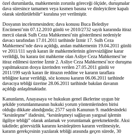
özel durumlarda, mahkemenin zorunlu göreceği ölçüde, duruşmalar
dava süresince tamamen veya kısmen basına ve dinleyicilere kapalı
olarak sürdürülebilir“ kuralına yer verilmiştir.
Dosyanın incelenmesinden; dava konusu Buca Belediye
Encümeni’nin 07.12.2010 günlü ve 2010/2732 sayılı kararında itiraz
mercii olarak Sulh Ceza Mahkemesi’nin gösterilmesi nedeniyle
davacı tarafından 17.01.2011 tarihinde İzmir 17. Sulh Ceza
Mahkemesi’nde dava açıldığı, anılan mahkemenin 19.04.2011 günlü
ve 2011/111 sayılı kararı ile mahkemelerinin görevsizliğine karar
verildiği, bu karara üst mahkeme olan Asliye Ceza Mahkemesi’ne
itiraz edilmesi üzerine İzmir 2. Asliye Ceza Mahkemesi`nce duruşma
yapılmaksızın dosya üzerinden verilen 27.05.2011 günlü ve
2011/199 sayılı kararı ile itirazın reddine ve kararın taraflara
tebliğine karar verildiği, söz konusu kararın 06.06.2011 tarihinde
davacıya tebliği üzerine 28.06.2011 tarihinde bakılan davanın
açıldığı anlaşılmaktadır.
Kanunların, Anayasaya ve hukukun genel ilkelerine uygun bir
şekilde yorumlanmasının hukuki yorum yöntemlerinden birisi
olduğu dikkate alındığında; 2577 sayılı Kanunun 9. maddesindeki
“kesinleşme” ifadesini, “kesinleşmeyi sağlayan yargısal işlemin
ilgiliye tebliği” olarak anlamak ve yorumlamak gerekmektedir. Aksi
takdirde; görevsizlik kararını kesinleştiren kararın verilmesiyle,
kararın gerekçesinin yazılarak tebliği arasında geçen sürede, 30