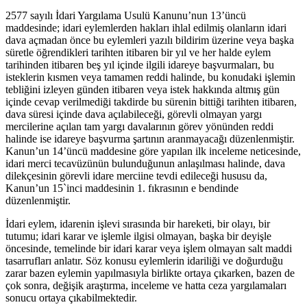
2577 sayılı İdari Yargılama Usulü Kanunu’nun 13’üncü
maddesinde; idari eylemlerden hakları ihlal edilmiş olanların idari
dava açmadan önce bu eylemleri yazılı bildirim üzerine veya başka
süretle öğrendikleri tarihten itibaren bir yıl ve her halde eylem
tarihinden itibaren beş yıl içinde ilgili idareye başvurmaları, bu
isteklerin kısmen veya tamamen reddi halinde, bu konudaki işlemin
tebliğini izleyen günden itibaren veya istek hakkında altmış gün
içinde cevap verilmediği takdirde bu sürenin bittiği tarihten itibaren,
dava süresi içinde dava açılabileceği, görevli olmayan yargı
mercilerine açılan tam yargı davalarının görev yönünden reddi
halinde ise idareye başvurma şartının aranmayacağı düzenlenmiştir.
Kanun’un 14’üncü maddesine göre yapılan ilk inceleme neticesinde,
idari merci tecavüzünün bulunduğunun anlaşılması halinde, dava
dilekçesinin görevli idare merciine tevdi edileceği hususu da,
Kanun’un 15`inci maddesinin 1. fıkrasının e bendinde
düzenlenmiştir.
İdari eylem, idarenin işlevi sırasında bir hareketi, bir olayı, bir
tutumu; idari karar ve işlemle ilgisi olmayan, başka bir deyişle
öncesinde, temelinde bir idari karar veya işlem olmayan salt maddi
tasarrufları anlatır. Söz konusu eylemlerin idariliği ve doğurduğu
zarar bazen eylemin yapılmasıyla birlikte ortaya çıkarken, bazen de
çok sonra, değişik araştırma, inceleme ve hatta ceza yargılamaları
sonucu ortaya çıkabilmektedir.