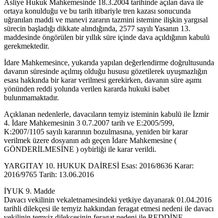
Asliye Hukuk Mahkemesinde 18.3.2004 tarihinde açılan dava ile
ortaya konulduğu ve bu tarih itibariyle tren kazası sonucunda
uğranılan maddi ve manevi zararın tazmini istemine ilişkin yargısal
sürecin başladığı dikkate alındığında, 2577 sayılı Yasanın 13.
maddesinde öngörülen bir yıllık süre içinde dava açıldığının kabulü
gerekmektedir.
İdare Mahkemesince, yukarıda yapılan değerlendirme doğrultusunda
davanın süresinde açılmış olduğu hususu gözetilerek uyuşmazlığın
esası hakkında bir karar verilmesi gerekirken, davanın süre aşımı
yönünden reddi yolunda verilen kararda hukuki isabet
bulunmamaktadır.
Açıklanan nedenlerle, davacıların temyiz isteminin kabulü ile İzmir
4. İdare Mahkemesinin 3 0.7.2007 tarih ve E:2005/599,
K:2007/1105 sayılı kararının bozulmasına, yeniden bir karar
verilmek üzere dosyanın adı geçen İdare Mahkemesine (
GÖNDERİLMESİNE ) oybirliği ile karar verildi.
YARGITAY 10. HUKUK DAİRESİ Esas: 2016/8636 Karar:
2016/9765 Tarih: 13.06.2016
İYUK 9. Madde
Davacı vekilinin vekaletnamesindeki yetkiye dayanarak 01.04.2016
tarihli dilekçesi ile temyiz hakkından feragat etmesi nedeni ile davacı
vekilinin temyiz dilekçesinin feragat nedeni ile REDDİNE,