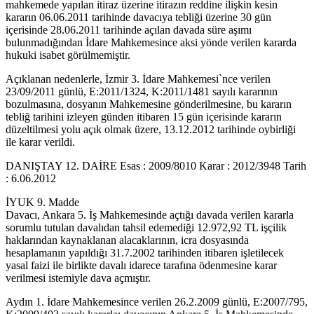
mahkemede yapılan itiraz üzerine itirazın reddine ilişkin kesin
kararın 06.06.2011 tarihinde davacıya tebliği üzerine 30 gün
içerisinde 28.06.2011 tarihinde açılan davada süre aşımı
bulunmadığından İdare Mahkemesince aksi yönde verilen kararda
hukuki isabet görülmemiştir.
Açıklanan nedenlerle, İzmir 3. İdare Mahkemesi`nce verilen
23/09/2011 günlü, E:2011/1324, K:2011/1481 sayılı kararının
bozulmasına, dosyanın Mahkemesine gönderilmesine, bu kararın
tebliğ tarihini izleyen günden itibaren 15 gün içerisinde kararın
düzeltilmesi yolu açık olmak üzere, 13.12.2012 tarihinde oybirliği
ile karar verildi.
DANIŞTAY 12. DAİRE Esas : 2009/8010 Karar : 2012/3948 Tarih
: 6.06.2012
İYUK 9. Madde
Davacı, Ankara 5. İş Mahkemesinde açtığı davada verilen kararla
sorumlu tutulan davalıdan tahsil edemediği 12.972,92 TL işçilik
haklarından kaynaklanan alacaklarının, icra dosyasında
hesaplamanın yapıldığı 31.7.2002 tarihinden itibaren işletilecek
yasal faizi ile birlikte davalı idarece tarafına ödenmesine karar
verilmesi istemiyle dava açmıştır.
Aydın 1. İdare Mahkemesince verilen 26.2.2009 günlü, E:2007/795,