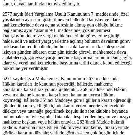
karar, davacı tarafından temyiz edilmiştir.
2577 sayılı İdari Yargılama Usulü Kanununun 7. maddesinde, özel
yasalarında ayrı süre gösterilmeyen hallerde Danıştay ve idare
mahkemelerinde dava açma süresinin altmış gün olduğu hükme
bağlanmış; aynı Yasanın 9/1. maddesinde, çözümlenmesi
Danıştay’ın, idare ve vergi mahkemelerinin görevlerine girdiği
halde, adli ve askeri yargı yerlerine açılmış bulunan davaların görev
noktasından reddi halinde, bu husustaki kararların kesinleşmesini
izleyen günden itibaren otuz gün içinde görevli mahkemede dava
açılabileceği, görevsiz yargı merciine başvurma tarihinin Danıştay`a,
idare ve vergi mahkemelerine başvurma tarihi olarak kabul edileceği
hükmüne yer verilmiştir.
5271 sayılı Ceza Muhakemesi Kanunu’nun 267. maddesinde;
Hâkim kararları ile kanunun gösterdiği hâllerde, mahkeme
kararlarına karşı itiraz yoluna gidilebilir., 268. maddesinde;Hâkim
veya mahkeme kararına karşı itiraz, kanunun ayrıca hüküm
koymadığı hâllerde 35’inci Maddeye göre ilgililerin kararı öğrendiği
günden itibaren yedi gün içinde kararı veren mercie verilecek bir
dilekçe veya tutanağa geçirilmek koşulu ile zabıt kâtibine beyanda
bulunmak suretiyle yapılır. Tutanakla tespit edilen beyanı ve imzayı
mahkeme başkanı veya hâkim onaylar. 263’üncü Madde hükmü
saklıdır. Kararına itiraz edilen hâkim veya mahkeme, itirazı yerinde
görürse kararını düzeltir; yerinde görmezse en çok üç gün içinde,