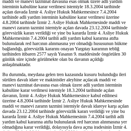
maddi ve manevi tazminat davasına esas olmak üzere adli yardım
isteminin kabulüne karar verilmesi istemiyle 18.3.2004 tarihinde
açılan davada İzmir 4. Asliye Hukuk Mahkemesince 7.4.2004
tarihinde adli yardım isteminin kabulüne karar verilmesi üzerine
4.8.2004 tarihinde İzmir 2. Asliye Hukuk Mahkemesinde maddi ve
manevi zararın tazmini istemiyle açılan davada 23.12.2004 tarihinde
görevsizlik kararı verildiği ve yine bu kararda İzmir 4. Asliye Hukuk
Mahkemesinin 7.4.2004 tarihli adli yardım kabul kararına atıfta
bulunularak red harcının alınmasına yer olmadığı hususunun hükme
bağlandığı, görevsizlik kararını onayan Yargıtay kararının tebliğ
tarihinden itibaren 2577 sayılı Yasanın 9. maddesinde öngörülen 30
günlük süre içinde görülmekte olan bu davanın açıldığı
anlaşılmaktadır.
Bu durumda, meydana gelen tren kazasında kusuru bulunduğu ileri
sürülen davalı idare ve makinistler aleyhine açılacak maddi ve
manevi tazminat davasına esas olmak üzere adli yardım isteminin
kabulüne karar verilmesi istemiyle 18.3.2004 tarihinde açılan
davanın, İzmir 4. Asliye Hukuk Mahkemesince kabul edilmesi
üzerine 4.8.2004 tarihinde İzmir 2. Asliye Hukuk Mahkemesinde
maddi ve manevi zararın tazmini istemiyle davalı idareye karşı açılan
davada 23.12.2004 tarihinde görevsizlik kararı verildiği ve yine bu
kararda İzmir 4. Asliye Hukuk Mahkemesinin 7.4.2004 tarihli adli
yardım kabul kararına atıfta bulunularak red harcının alınmasına yer
olmadığına karar verildiği, dolayısıyla dava açma iradesinin İzmir 4.