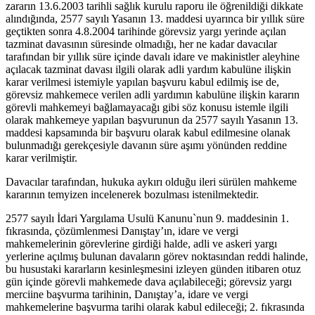
zararın 13.6.2003 tarihli sağlık kurulu raporu ile öğrenildiği dikkate
alındığında, 2577 sayılı Yasanın 13. maddesi uyarınca bir yıllık süre
geçtikten sonra 4.8.2004 tarihinde görevsiz yargı yerinde açılan
tazminat davasının süresinde olmadığı, her ne kadar davacılar
tarafından bir yıllık süre içinde davalı idare ve makinistler aleyhine
açılacak tazminat davası ilgili olarak adli yardım kabulüne ilişkin
karar verilmesi istemiyle yapılan başvuru kabul edilmiş ise de,
görevsiz mahkemece verilen adli yardımın kabulüne ilişkin kararın
görevli mahkemeyi bağlamayacağı gibi söz konusu istemle ilgili
olarak mahkemeye yapılan başvurunun da 2577 sayılı Yasanın 13.
maddesi kapsamında bir başvuru olarak kabul edilmesine olanak
bulunmadığı gerekçesiyle davanın süre aşımı yönünden reddine
karar verilmiştir.
Davacılar tarafından, hukuka aykırı olduğu ileri sürülen mahkeme
kararının temyizen incelenerek bozulması istenilmektedir.
2577 sayılı İdari Yargılama Usulü Kanunu`nun 9. maddesinin 1.
fıkrasında, çözümlenmesi Danıştay’ın, idare ve vergi
mahkemelerinin görevlerine girdiği halde, adli ve askeri yargı
yerlerine açılmış bulunan davaların görev noktasından reddi halinde,
bu husustaki kararların kesinleşmesini izleyen günden itibaren otuz
gün içinde görevli mahkemede dava açılabileceği; görevsiz yargı
merciine başvurma tarihinin, Danıştay’a, idare ve vergi
mahkemelerine başvurma tarihi olarak kabul edileceği; 2. fıkrasında