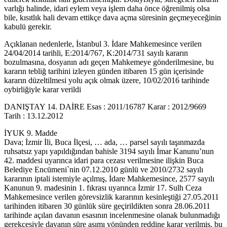
varlığı halinde, idari eylem veya işlem daha önce öğrenilmiş olsa
bile, kısıtlık hali devam ettikçe dava açma süresinin geçmeyeceğinin
kabulü gerekir.
Açıklanan nedenlerle, İstanbul 3. İdare Mahkemesince verilen
24/04/2014 tarihli, E:2014/767, K:2014/731 sayılı kararın
bozulmasına, dosyanın adı geçen Mahkemeye gönderilmesine, bu
kararın tebliğ tarihini izleyen günden itibaren 15 gün içerisinde
kararın düzeltilmesi yolu açık olmak üzere, 10/02/2016 tarihinde
oybirliğiyle karar verildi
DANIŞTAY 14. DAİRE Esas : 2011/16787 Karar : 2012/9669
Tarih : 13.12.2012
İYUK 9. Madde
Dava; İzmir İli, Buca İlçesi, … ada, … parsel sayılı taşınmazda
ruhsatsız yapı yapıldığından bahisle 3194 sayılı İmar Kanunu’nun
42. maddesi uyarınca idari para cezası verilmesine ilişkin Buca
Belediye Encümeni`nin 07.12.2010 günlü ve 2010/2732 sayılı
kararının iptali istemiyle açılmış, İdare Mahkemesince, 2577 sayılı
Kanunun 9. madesinin 1. fıkrası uyarınca İzmir 17. Sulh Ceza
Mahkemesince verilen görevsizlik kararının kesinleştiği 27.05.2011
tarihinden itibaren 30 günlük süre geçirildikten sonra 28.06.2011
tarihinde açılan davanın esasının incelenmesine olanak bulunmadığı
gerekçesiyle davanın süre aşımı yönünden reddine karar verilmiş, bu