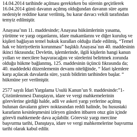
14.04.2014 tarihinde açılması gerekirken bu sürenin geçirilerek
16.04.2014 günü davanın açılmış olduğundan davanın süre aşımı
nedeniyle reddine karar verilmiş, bu karar davacı vekili tarafından
temyiz edilmiştir.
Anayasa’nın 11. maddesinde; Anayasa hükümlerinin yasama,
yürütme ve yargı organlarını, idare makamlarını ve diğer kuruluş ve
kişileri bağlayan temel hukuk kuralları olduğu ifade edilmiş, “Temel
hak ve hürriyetlerin korunması” başlıklı Anayasa`nın 40. maddesinin
ikinci fıkrasında; Devletin, işlemlerinde, ilgili kişilerin hangi kanun
yolları ve mercilere başvuracağını ve sürelerini belirtmek zorunda
olduğu hükme bağlanmış, 125. maddesinin üçüncü fıkrasında da;
40. maddedeki düzenlemenin devamı niteliğinde, “ İdari işlemlere
karşı açılacak davalarda süre, yazılı bildirim tarihinden başlar. “
hükmüne yer verilmiştir.
2577 sayılı İdari Yargılama Usulü Kanun’un 9. maddesinde:”1-
Çözümlenmesi Danıştayın, idare ve vergi mahkemelerinin
görevlerine girdiği halde, adli ve askeri yargı yerlerine açılmış
bulunan davaların görev noktasından reddi halinde, bu husustaki
kararların kesinleşmesini izleyen günden itibaren otuz gün içinde
görevli mahkemede dava açılabilir. Görevsiz yargı merciine
başvurma tarihi, Danıştaya, idare ve vergi mahkemelerine başvurma
tarihi olarak kabul edilir.