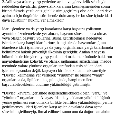
2.Adli veya askeri yargı yerlerine açılan ve görevsizlik sebebiyle
reddedilen davalarda, görevsizlik kararının kesinleşmesinden sonra
birinci fıkrada yazılı otuz günlük süre geçirilmiş olsa dahi, idari dava
açılması için öngörülen süre henüz dolmamış ise bu süre içinde idari
dava açılabilir.” hükmü yer almaktadır.
İdari işlemlere ya da yargı kararlarına karşı başvuru yollarının
ayrıntılı düzenlemelerde yer alması, başvuru süresinin kısa olması
veya olağan başvuru yollarına istisna getirilebilmesi nedeniyle
işlemlere karşı hangi idari birime, hangi sürede başvurulacağının
idarelerce idari işlemlerde ya da yargı organlarınca yargı kararlarında
belirtilmesi hukuk güvenliği ilkesinin gereğidir. Anılan Anayasa
hükmü ile de bireylerin yargı ya da idari makamlar önünde haklarını
arayabilmelerine kolaylık ve olanak sağlanması amaçlanmış; madde
metninde yalnız yürütme organları tarafından tesis edilen idari
işlemler açısından değil, kapsayıcı bir ifade kullanılmak suretiyle
“Devlet” kelimesine yer verilerek “yürütme” ile birlikte “yargı”
organlarına da, ilgililerin kaç gün içinde, hangi mercilere
başvurabileceklerini bildirme yükümlülüğü getirilmiştir.
“Devlet” kavramı içerisinde değerlendirilebilecek olan “yargı” ve
“yürütme” organlarının Anayasa’dan kaynaklanan yükümlülüğünü
yerine getirmesi esas olmakla birlikte belirtilen yükümlülüğün yerine
getirilmemesi, idari işlemlere karşı açılan davalarda dava açma
süresinin işletilmeyip, ihmal edilmesi sonucunu da doğurmamalıdır.