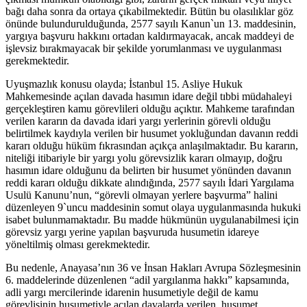
bağı daha sonra da ortaya çıkabilmektedir. Bütün bu olasılıklar göz
önünde bulundurulduğunda, 2577 sayılı Kanun`un 13. maddesinin,
yargıya başvuru hakkını ortadan kaldırmayacak, ancak maddeyi de
işlevsiz bırakmayacak bir şekilde yorumlanması ve uygulanması
gerekmektedir.
Uyuşmazlık konusu olayda; İstanbul 15. Asliye Hukuk
Mahkemesinde açılan davada hasımın idare değil tıbbi müdahaleyi
gerçekleştiren kamu görevlileri olduğu açıktır. Mahkeme tarafından
verilen kararın da davada idari yargı yerlerinin görevli olduğu
belirtilmek kaydıyla verilen bir husumet yokluğundan davanın reddi
kararı olduğu hüküm fıkrasından açıkça anlaşılmaktadır. Bu kararın,
niteliği itibariyle bir yargı yolu görevsizlik kararı olmayıp, doğru
hasımın idare olduğunu da belirten bir husumet yönünden davanın
reddi kararı olduğu dikkate alındığında, 2577 sayılı İdari Yargılama
Usulü Kanunu’nun, “görevli olmayan yerlere başvurma” halini
düzenleyen 9`uncu maddesinin somut olaya uygulanmasında hukuki
isabet bulunmamaktadır. Bu madde hükmünün uygulanabilmesi için
görevsiz yargı yerine yapılan başvuruda husumetin idareye
yöneltilmiş olması gerekmektedir.
Bu nedenle, Anayasa’nın 36 ve İnsan Hakları Avrupa Sözleşmesinin
6. maddelerinde düzenlenen “adil yargılanma hakkı” kapsamında,
adli yargı mercilerinde idarenin husumetiyle değil de kamu
görevlisinin husumetiyle açılan davalarda verilen, husumet