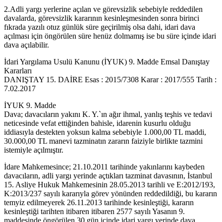
2.Adli yargı yerlerine açılan ve görevsizlik sebebiyle reddedilen
davalarda, görevsizlik kararının kesinleşmesinden sonra birinci
fıkrada yazılı otuz günlük süre geçirilmiş olsa dahi, idari dava
açılması için öngörülen süre henüz dolmamış ise bu süre içinde idari
dava açılabilir.
İdari Yargılama Usulü Kanunu (İYUK) 9. Madde Emsal Danıştay
Kararları
DANIŞTAY 15. DAİRE Esas : 2015/7308 Karar : 2017/555 Tarih :
7.02.2017
İYUK 9. Madde
Dava; davacıların yakını K. Y.`ın ağır ihmal, yanlış teşhis ve tedavi
neticesinde vefat ettiğinden bahisle, idarenin kusurlu olduğu
iddiasıyla destekten yoksun kalma sebebiyle 1.000,00 TL maddi,
30.000,00 TL manevi tazminatın zararın faiziyle birlikte tazmini
istemiyle açılmıştır.
İdare Mahkemesince; 21.10.2011 tarihinde yakınlarını kaybeden
davacıların, adli yargı yerinde açtıkları tazminat davasının, İstanbul
15. Asliye Hukuk Mahkemesinin 28.05.2013 tarihli ve E:2012/193,
K:2013/237 sayılı kararıyla görev yönünden reddedildiği, bu kararın
temyiz edilmeyerek 26.11.2013 tarihinde kesinleştiği, kararın
kesinleştiği tarihten itibaren itibaren 2577 sayılı Yasanın 9.
maddesinde öngörülen 30 gün içinde idari yargı yerinde dava