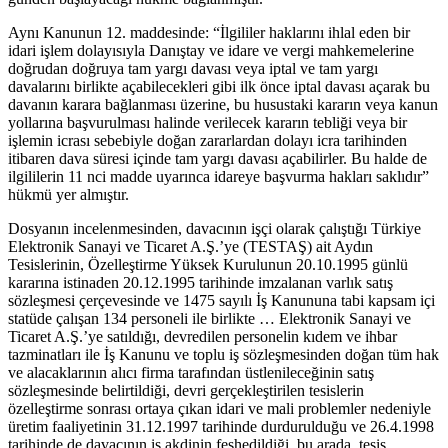
Aynı Kanunun 12. maddesinde: “İlgililer haklarını ihlal eden bir
idari işlem dolayısıyla Danıştay ve idare ve vergi mahkemelerine
doğrudan doğruya tam yargı davası veya iptal ve tam yargı
davalarını birlikte açabilecekleri gibi ilk önce iptal davası açarak bu
davanın karara bağlanması üzerine, bu husustaki kararın veya kanun
yollarına başvurulması halinde verilecek kararın tebliği veya bir
işlemin icrası sebebiyle doğan zararlardan dolayı icra tarihinden
itibaren dava süresi içinde tam yargı davası açabilirler. Bu halde de
ilgililerin 11 nci madde uyarınca idareye başvurma hakları saklıdır”
hükmü yer almıştır.
Dosyanın incelenmesinden, davacının işçi olarak çalıştığı Türkiye
Elektronik Sanayi ve Ticaret A.Ş.’ye (TESTAŞ) ait Aydın
Tesislerinin, Özelleştirme Yüksek Kurulunun 20.10.1995 günlü
kararına istinaden 20.12.1995 tarihinde imzalanan varlık satış
sözleşmesi çerçevesinde ve 1475 sayılı İş Kanununa tabi kapsam içi
statüde çalışan 134 personeli ile birlikte … Elektronik Sanayi ve
Ticaret A.Ş.’ye satıldığı, devredilen personelin kıdem ve ihbar
tazminatları ile İş Kanunu ve toplu iş sözleşmesinden doğan tüm hak
ve alacaklarının alıcı firma tarafından üstlenileceğinin satış
sözleşmesinde belirtildiği, devri gerçekleştirilen tesislerin
özelleştirme sonrası ortaya çıkan idari ve mali problemler nedeniyle
üretim faaliyetinin 31.12.1997 tarihinde durdurulduğu ve 26.4.1998
tarihinde de davacının iş akdinin feshedildiği, bu arada, tesis