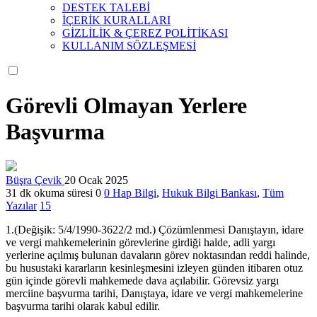
DESTEK TALEBİ
İÇERİK KURALLARI
GİZLİLİK & ÇEREZ POLİTİKASI
KULLANIM SÖZLEŞMESİ
Görevli Olmayan Yerlere
Başvurma
Büşra Çevik
20 Ocak 2025
31 dk okuma süresi
0
0
Hap Bilgi
,
Hukuk Bilgi Bankası
,
Tüm
Yazılar
15
1.(Değişik: 5/4/1990-3622/2 md.) Çözümlenmesi Danıştayın, idare
ve vergi mahkemelerinin görevlerine girdiği halde, adli yargı
yerlerine açılmış bulunan davaların görev noktasından reddi halinde,
bu husustaki kararların kesinleşmesini izleyen günden itibaren otuz
gün içinde görevli mahkemede dava açılabilir. Görevsiz yargı
merciine başvurma tarihi, Danıştaya, idare ve vergi mahkemelerine
başvurma tarihi olarak kabul edilir.