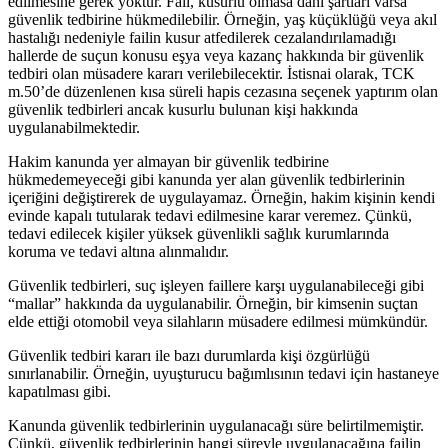
edilmesine gerek yoktur. Fail, kusurlu olmasa dahi şartları varsa
güvenlik tedbirine hükmedilebilir. Örneğin, yaş küçüklüğü veya akıl
hastalığı nedeniyle failin kusur atfedilerek cezalandırılamadığı
hallerde de suçun konusu eşya veya kazanç hakkında bir güvenlik
tedbiri olan müsadere kararı verilebilecektir. İstisnai olarak, TCK
m.50’de düzenlenen kısa süreli hapis cezasına seçenek yaptırım olan
güvenlik tedbirleri ancak kusurlu bulunan kişi hakkında
uygulanabilmektedir.
Hakim kanunda yer almayan bir güvenlik tedbirine
hükmedemeyeceği gibi kanunda yer alan güvenlik tedbirlerinin
içeriğini değiştirerek de uygulayamaz. Örneğin, hakim kişinin kendi
evinde kapalı tutularak tedavi edilmesine karar veremez. Çünkü,
tedavi edilecek kişiler yüksek güvenlikli sağlık kurumlarında
koruma ve tedavi altına alınmalıdır.
Güvenlik tedbirleri, suç işleyen faillere karşı uygulanabileceği gibi
“mallar” hakkında da uygulanabilir. Örneğin, bir kimsenin suçtan
elde ettiği otomobil veya silahların müsadere edilmesi mümkündür.
Güvenlik tedbiri kararı ile bazı durumlarda kişi özgürlüğü
sınırlanabilir. Örneğin, uyuşturucu bağımlısının tedavi için hastaneye
kapatılması gibi.
Kanunda güvenlik tedbirlerinin uygulanacağı süre belirtilmemiştir.
Çünkü, güvenlik tedbirlerinin hangi süreyle uygulanacağına failin