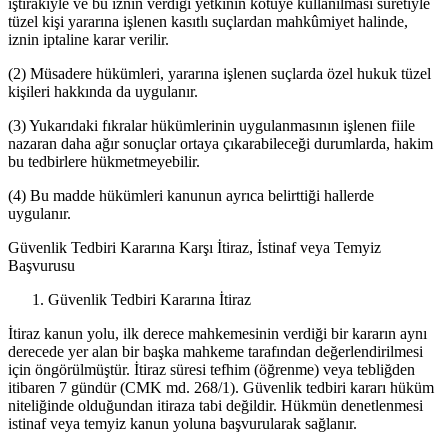
iştirakiyle ve bu iznin verdiği yetkinin kötüye kullanılması suretiyle
tüzel kişi yararına işlenen kasıtlı suçlardan mahkûmiyet halinde,
iznin iptaline karar verilir.
(2) Müsadere hükümleri, yararına işlenen suçlarda özel hukuk tüzel
kişileri hakkında da uygulanır.
(3) Yukarıdaki fıkralar hükümlerinin uygulanmasının işlenen fiile
nazaran daha ağır sonuçlar ortaya çıkarabileceği durumlarda, hakim
bu tedbirlere hükmetmeyebilir.
(4) Bu madde hükümleri kanunun ayrıca belirttiği hallerde
uygulanır.
Güvenlik Tedbiri Kararına Karşı İtiraz, İstinaf veya Temyiz
Başvurusu
Güvenlik Tedbiri Kararına İtiraz
İtiraz kanun yolu, ilk derece mahkemesinin verdiği bir kararın aynı
derecede yer alan bir başka mahkeme tarafından değerlendirilmesi
için öngörülmüştür. İtiraz süresi tefhim (öğrenme) veya tebliğden
itibaren 7 gündür (CMK md. 268/1). Güvenlik tedbiri kararı hüküm
niteliğinde olduğundan itiraza tabi değildir. Hükmün denetlenmesi
istinaf veya temyiz kanun yoluna başvurularak sağlanır.