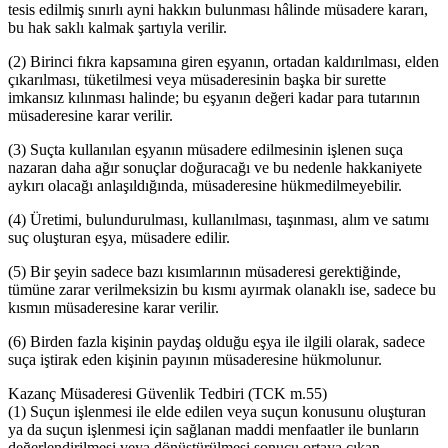
tesis edilmiş sınırlı ayni hakkın bulunması hâlinde müsadere kararı,
bu hak saklı kalmak şartıyla verilir.
(2) Birinci fıkra kapsamına giren eşyanın, ortadan kaldırılması, elden
çıkarılması, tüketilmesi veya müsaderesinin başka bir surette
imkansız kılınması halinde; bu eşyanın değeri kadar para tutarının
müsaderesine karar verilir.
(3) Suçta kullanılan eşyanın müsadere edilmesinin işlenen suça
nazaran daha ağır sonuçlar doğuracağı ve bu nedenle hakkaniyete
aykırı olacağı anlaşıldığında, müsaderesine hükmedilmeyebilir.
(4) Üretimi, bulundurulması, kullanılması, taşınması, alım ve satımı
suç oluşturan eşya, müsadere edilir.
(5) Bir şeyin sadece bazı kısımlarının müsaderesi gerektiğinde,
tümüne zarar verilmeksizin bu kısmı ayırmak olanaklı ise, sadece bu
kısmın müsaderesine karar verilir.
(6) Birden fazla kişinin paydaş olduğu eşya ile ilgili olarak, sadece
suça iştirak eden kişinin payının müsaderesine hükmolunur.
Kazanç Müsaderesi Güvenlik Tedbiri (TCK m.55)
(1) Suçun işlenmesi ile elde edilen veya suçun konusunu oluşturan
ya da suçun işlenmesi için sağlanan maddi menfaatler ile bunların
değerlendirilmesi veya dönüştürülmesi sonucu ortaya çıkan