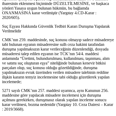
ibaresinin eklenmesi biçiminde DÜZELTİLMESİNE, ve başkaca
yönleri Yasaya uygun bulunan hükmün, bu bağlamda
ONANMASINA karar verilmiştir (Yargıtay 4.CD-Karar :
2020/605).
Suç Eşyası Hakkında Güvenlik Tedbiri Kararı Duruşma Yapılarak
Verilmelidir
CMK’nın 259. maddesinde, suç konusu olmayıp sadece müsadereye
tabi bulunan eşyanın müsaderesine sulh ceza hakimi tarafından
duruşma yapılmaksızın karar verileceğinin düzenlendiği, dosyada
müsaderesi talep edilen eşyanın ise TCK’nın 54/4. maddesi
anlamında “Üretimi, bulundurulması, kullanılması, taşınması, alım
ve satımı suç oluşturan eşya” niteliğinde bulunan kenevir bitkisi
parçaları olup, suç konusu olduğu gözetildiğinde, duruşma
yapılmaksızın evrak üzerinden verilen müsadere talebinin reddine
ilişkin kararın temyiz incelemesine tabi olduğu gözetilerek yapılan
incelemede;
5271 sayılı CMK’nın 257. maddesi uyarınca, aynı Kanunun 256.
maddesine göre yapılacak müsadere incelemesi için duruşma
açılması gerekirken, duruşmasız olarak yapılan inceleme sonucu
karar verilmesi, bozma nedenidir (Yargıtay 10. Ceza Dairesi – Karar
: 2019/3668).