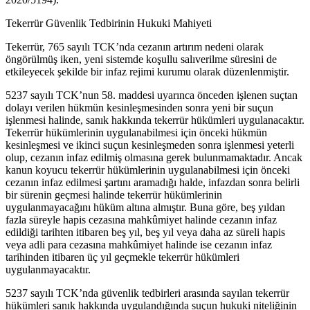
Tekerrür Güvenlik Tedbirinin Hukuki Mahiyeti
Tekerrür, 765 sayılı TCK’nda cezanın artırım nedeni olarak
öngörülmüş iken, yeni sistemde koşullu salıverilme süresini de
etkileyecek şekilde bir infaz rejimi kurumu olarak düzenlenmiştir.
5237 sayılı TCK’nun 58. maddesi uyarınca önceden işlenen suçtan
dolayı verilen hükmün kesinleşmesinden sonra yeni bir suçun
işlenmesi halinde, sanık hakkında tekerrür hükümleri uygulanacaktır.
Tekerrür hükümlerinin uygulanabilmesi için önceki hükmün
kesinleşmesi ve ikinci suçun kesinleşmeden sonra işlenmesi yeterli
olup, cezanın infaz edilmiş olmasına gerek bulunmamaktadır. Ancak
kanun koyucu tekerrür hükümlerinin uygulanabilmesi için önceki
cezanın infaz edilmesi şartını aramadığı halde, infazdan sonra belirli
bir sürenin geçmesi halinde tekerrür hükümlerinin
uygulanmayacağını hüküm altına almıştır. Buna göre, beş yıldan
fazla süreyle hapis cezasına mahkûmiyet halinde cezanın infaz
edildiği tarihten itibaren beş yıl, beş yıl veya daha az süreli hapis
veya adli para cezasına mahkûmiyet halinde ise cezanın infaz
tarihinden itibaren üç yıl geçmekle tekerrür hükümleri
uygulanmayacaktır.
5237 sayılı TCK’nda güvenlik tedbirleri arasında sayılan tekerrür
hükümleri sanık hakkında uygulandığında suçun hukuki niteliğinin