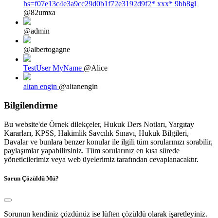
hs=f07e13c4e3a9cc29d0b1f72e3192d9f2* ххх* 9bh8gl
@82umxa
@admin
@albertogagne
TestUser MyName
@Alice
altan engin
@altanengin
Bilgilendirme
Bu website'de Örnek dilekçeler, Hukuk Ders Notları, Yargıtay
Kararları, KPSS, Hakimlik Savcılık Sınavı, Hukuk Bilgileri,
Davalar ve bunlara benzer konular ile ilgili tüm sorularınızı sorabilir,
paylaşımlar yapabilirsiniz. Tüm sorularınız en kısa sürede
yöneticilerimiz veya web üyelerimiz tarafından cevaplanacaktır.
Sorun Çözüldü Mü?
Sorunun kendiniz çözdünüz ise lüften çözüldü olarak işaretleyiniz.