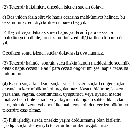
(2) Tekerrür hükümleri, önceden işlenen suçtan dolayı;
a) Beş yıldan fazla süreyle hapis cezasına mahkûmiyet halinde, bu
cezanın infaz edildiği tarihten itibaren beş yıl,
b) Beş yıl veya daha az süreli hapis ya da adlî para cezasına
mahkûmiyet halinde, bu cezanın infaz edildiği tarihten itibaren üç
yıl,
Geçtikten sonra işlenen suçlar dolayısıyla uygulanmaz.
(3) Tekerrür halinde, sonraki suça ilişkin kanun maddesinde seçimlik
olarak hapis cezası ile adlî para cezası öngörülmüşse, hapis cezasına
hükmolunur.
(4) Kasıtlı suçlarla taksirli suçlar ve sırf askerî suçlarla diğer suçlar
arasında tekerrür hükümleri uygulanmaz. Kasten öldürme, kasten
yaralama, yağma, dolandırıcılık, uyuşturucu veya uyarıcı madde
imal ve ticareti ile parada veya kıymetli damgada sahtecilik suçları
hariç olmak üzere; yabancı ülke mahkemelerinden verilen hükümler
tekerrüre esas olmaz.
(5) Fiili işlediği sırada onsekiz yaşını doldurmamış olan kişilerin
işlediği suçlar dolayısıyla tekerrür hükümleri uygulanmaz.