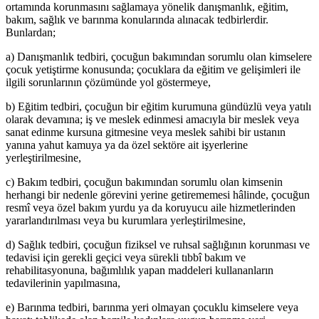
ortamında korunmasını sağlamaya yönelik danışmanlık, eğitim,
bakım, sağlık ve barınma konularında alınacak tedbirlerdir.
Bunlardan;
a) Danışmanlık tedbiri, çocuğun bakımından sorumlu olan kimselere
çocuk yetiştirme konusunda; çocuklara da eğitim ve gelişimleri ile
ilgili sorunlarının çözümünde yol göstermeye,
b) Eğitim tedbiri, çocuğun bir eğitim kurumuna gündüzlü veya yatılı
olarak devamına; iş ve meslek edinmesi amacıyla bir meslek veya
sanat edinme kursuna gitmesine veya meslek sahibi bir ustanın
yanına yahut kamuya ya da özel sektöre ait işyerlerine
yerleştirilmesine,
c) Bakım tedbiri, çocuğun bakımından sorumlu olan kimsenin
herhangi bir nedenle görevini yerine getirememesi hâlinde, çocuğun
resmî veya özel bakım yurdu ya da koruyucu aile hizmetlerinden
yararlandırılması veya bu kurumlara yerleştirilmesine,
d) Sağlık tedbiri, çocuğun fiziksel ve ruhsal sağlığının korunması ve
tedavisi için gerekli geçici veya sürekli tıbbî bakım ve
rehabilitasyonuna, bağımlılık yapan maddeleri kullananların
tedavilerinin yapılmasına,
e) Barınma tedbiri, barınma yeri olmayan çocuklu kimselere veya