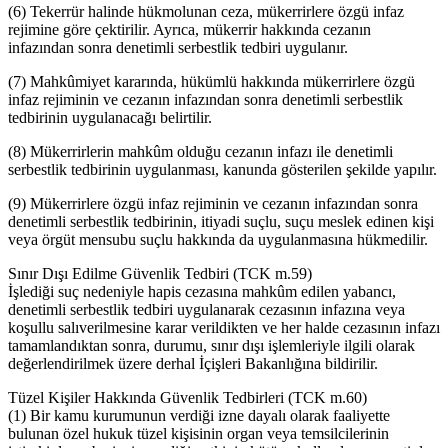
(6) Tekerrür halinde hükmolunan ceza, mükerrirlere özgü infaz
rejimine göre çektirilir. Ayrıca, mükerrir hakkında cezanın
infazından sonra denetimli serbestlik tedbiri uygulanır.
(7) Mahkûmiyet kararında, hükümlü hakkında mükerrirlere özgü
infaz rejiminin ve cezanın infazından sonra denetimli serbestlik
tedbirinin uygulanacağı belirtilir.
(8) Mükerrirlerin mahkûm olduğu cezanın infazı ile denetimli
serbestlik tedbirinin uygulanması, kanunda gösterilen şekilde yapılır.
(9) Mükerrirlere özgü infaz rejiminin ve cezanın infazından sonra
denetimli serbestlik tedbirinin, itiyadi suçlu, suçu meslek edinen kişi
veya örgüt mensubu suçlu hakkında da uygulanmasına hükmedilir.
Sınır Dışı Edilme Güvenlik Tedbiri (TCK m.59)
İşlediği suç nedeniyle hapis cezasına mahkûm edilen yabancı,
denetimli serbestlik tedbiri uygulanarak cezasının infazına veya
koşullu salıverilmesine karar verildikten ve her halde cezasının infazı
tamamlandıktan sonra, durumu, sınır dışı işlemleriyle ilgili olarak
değerlendirilmek üzere derhal İçişleri Bakanlığına bildirilir.
Tüzel Kişiler Hakkında Güvenlik Tedbirleri (TCK m.60)
(1) Bir kamu kurumunun verdiği izne dayalı olarak faaliyette
bulunan özel hukuk tüzel kişisinin organ veya temsilcilerinin