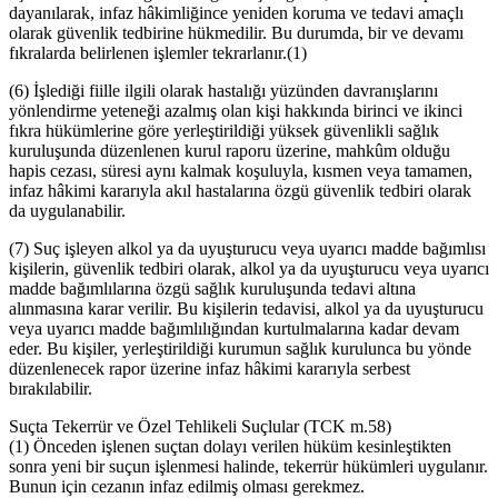
dayanılarak, infaz hâkimliğince yeniden koruma ve tedavi amaçlı
olarak güvenlik tedbirine hükmedilir. Bu durumda, bir ve devamı
fıkralarda belirlenen işlemler tekrarlanır.(1)
(6) İşlediği fiille ilgili olarak hastalığı yüzünden davranışlarını
yönlendirme yeteneği azalmış olan kişi hakkında birinci ve ikinci
fıkra hükümlerine göre yerleştirildiği yüksek güvenlikli sağlık
kuruluşunda düzenlenen kurul raporu üzerine, mahkûm olduğu
hapis cezası, süresi aynı kalmak koşuluyla, kısmen veya tamamen,
infaz hâkimi kararıyla akıl hastalarına özgü güvenlik tedbiri olarak
da uygulanabilir.
(7) Suç işleyen alkol ya da uyuşturucu veya uyarıcı madde bağımlısı
kişilerin, güvenlik tedbiri olarak, alkol ya da uyuşturucu veya uyarıcı
madde bağımlılarına özgü sağlık kuruluşunda tedavi altına
alınmasına karar verilir. Bu kişilerin tedavisi, alkol ya da uyuşturucu
veya uyarıcı madde bağımlılığından kurtulmalarına kadar devam
eder. Bu kişiler, yerleştirildiği kurumun sağlık kurulunca bu yönde
düzenlenecek rapor üzerine infaz hâkimi kararıyla serbest
bırakılabilir.
Suçta Tekerrür ve Özel Tehlikeli Suçlular (TCK m.58)
(1) Önceden işlenen suçtan dolayı verilen hüküm kesinleştikten
sonra yeni bir suçun işlenmesi halinde, tekerrür hükümleri uygulanır.
Bunun için cezanın infaz edilmiş olması gerekmez.