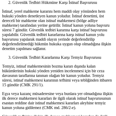
Güvenlik Tedbiri Hükmüne Karşı İstinaf Başvurusu
İstinaf, yerel mahkeme kararını hem maddi olay yönünden hem
hukuki yönden denetleyen kanun yoludur. İstinaf denetimi, üst
dereceli bir mahkeme olan istinaf mahkemesi (bölge adliye
mahkeme) tarafından yerine getirilir. İstinaf kanun yoluna başvuru
süresi 7 gündür. Güvenlik tedbiri kararına karşı istinaf başvurusu
yapılabilir. Güvenlik tedbiri kararlarına karşı istinaf kanun yolu
başvurusu yapılarak maddi olayın yerinde değerlendirilip
değerlendirilmediği hükmün hukuka uygun olup olmadığına ilişkin
denetim yapılması sağlanır.
Güvenlik Tedbiri Kararlarına Karşı Temyiz Başvurusu
Temyiz, istinaf mahkemesinin bozma kararı dışında kalan
hükümlerinin hukuki yönden yeniden incelenmesi için bir ceza
davasının taraflarına tanınan olağan bir kanun yoludur. Temyiz
süresi, istinaf mahkemesi kararının tefhimi veya tebliğinden itibaren
15 gündür (CMK 291/1).
Eşya veya kazanç müsaderesine veya bunlara yer olmadığına ilişkin
ilk derece mahkemesi kararları ile ilgili olarak istinaf başvurusunun
esastan reddine dair istinaf mahkemesi kararları aleyhine temyiz
kanun yoluna gidilemez (CMK md. 286/2-e).