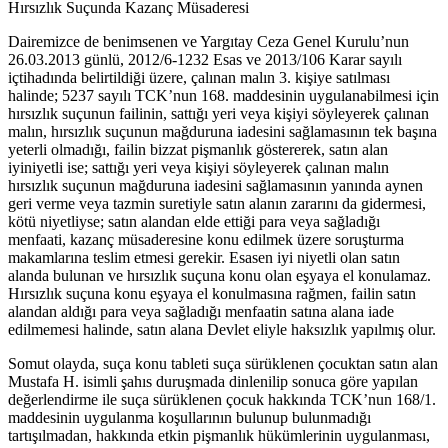
Hırsızlık Suçunda Kazanç Müsaderesi
Dairemizce de benimsenen ve Yargıtay Ceza Genel Kurulu’nun
26.03.2013 günlü, 2012/6-1232 Esas ve 2013/106 Karar sayılı
içtihadında belirtildiği üzere, çalınan malın 3. kişiye satılması
halinde; 5237 sayılı TCK’nun 168. maddesinin uygulanabilmesi için
hırsızlık suçunun failinin, sattığı yeri veya kişiyi söyleyerek çalınan
malın, hırsızlık suçunun mağduruna iadesini sağlamasının tek başına
yeterli olmadığı, failin bizzat pişmanlık göstererek, satın alan
iyiniyetli ise; sattığı yeri veya kişiyi söyleyerek çalınan malın
hırsızlık suçunun mağduruna iadesini sağlamasının yanında aynen
geri verme veya tazmin suretiyle satın alanın zararını da gidermesi,
kötü niyetliyse; satın alandan elde ettiği para veya sağladığı
menfaati, kazanç müsaderesine konu edilmek üzere soruşturma
makamlarına teslim etmesi gerekir. Esasen iyi niyetli olan satın
alanda bulunan ve hırsızlık suçuna konu olan eşyaya el konulamaz.
Hırsızlık suçuna konu eşyaya el konulmasına rağmen, failin satın
alandan aldığı para veya sağladığı menfaatin satına alana iade
edilmemesi halinde, satın alana Devlet eliyle haksızlık yapılmış olur.
Somut olayda, suça konu tableti suça sürüklenen çocuktan satın alan
Mustafa H. isimli şahıs duruşmada dinlenilip sonuca göre yapılan
değerlendirme ile suça sürüklenen çocuk hakkında TCK’nun 168/1.
maddesinin uygulanma koşullarının bulunup bulunmadığı
tartışılmadan, hakkında etkin pişmanlık hükümlerinin uygulanması,