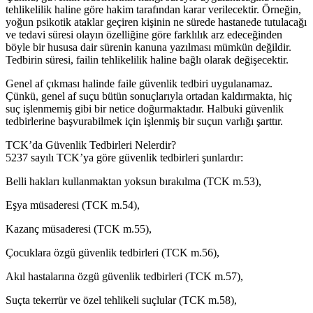
tehlikelilik haline göre hakim tarafından karar verilecektir. Örneğin,
yoğun psikotik ataklar geçiren kişinin ne sürede hastanede tutulacağı
ve tedavi süresi olayın özelliğine göre farklılık arz edeceğinden
böyle bir hususa dair sürenin kanuna yazılması mümkün değildir.
Tedbirin süresi, failin tehlikelilik haline bağlı olarak değişecektir.
Genel af çıkması halinde faile güvenlik tedbiri uygulanamaz.
Çünkü, genel af suçu bütün sonuçlarıyla ortadan kaldırmakta, hiç
suç işlenmemiş gibi bir netice doğurmaktadır. Halbuki güvenlik
tedbirlerine başvurabilmek için işlenmiş bir suçun varlığı şarttır.
TCK’da Güvenlik Tedbirleri Nelerdir?
5237 sayılı TCK’ya göre güvenlik tedbirleri şunlardır:
Belli hakları kullanmaktan yoksun bırakılma (TCK m.53),
Eşya müsaderesi (TCK m.54),
Kazanç müsaderesi (TCK m.55),
Çocuklara özgü güvenlik tedbirleri (TCK m.56),
Akıl hastalarına özgü güvenlik tedbirleri (TCK m.57),
Suçta tekerrür ve özel tehlikeli suçlular (TCK m.58),