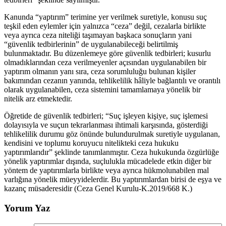
Kanunda “yaptırım” terimine yer verilmek suretiyle, konusu suç
teşkil eden eylemler için yalnızca “ceza” değil, cezalarla birlikte
veya ayrıca ceza niteliği taşımayan başkaca sonuçların yani
“güvenlik tedbirlerinin” de uygulanabileceği belirtilmiş
bulunmaktadır. Bu düzenlemeye göre güvenlik tedbirleri; kusurlu
olmadıklarından ceza verilmeyenler açısından uygulanabilen bir
yaptırım olmanın yanı sıra, ceza sorumluluğu bulunan kişiler
bakımından cezanın yanında, tehlikelilik hâliyle bağlantılı ve orantılı
olarak uygulanabilen, ceza sistemini tamamlamaya yönelik bir
nitelik arz etmektedir.
Öğretide de güvenlik tedbirleri; “Suç işleyen kişiye, suç işlemesi
dolayısıyla ve suçun tekrarlanması ihtimali karşısında, gösterdiği
tehlikelilik durumu göz önünde bulundurulmak suretiyle uygulanan,
kendisini ve toplumu koruyucu nitelikteki ceza hukuku
yaptırımlarıdır” şeklinde tanımlanmıştır. Ceza hukukunda özgürlüğe
yönelik yaptırımlar dışında, suçlulukla mücadelede etkin diğer bir
yöntem de yaptırımlarla birlikte veya ayrıca hükmolunabilen mal
varlığına yönelik müeyyidelerdir. Bu yaptırımlardan birisi de eşya ve
kazanç müsaderesidir (Ceza Genel Kurulu-K.2019/668 K.)
Yorum Yaz