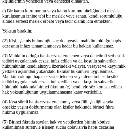
kişiliklerinin yöneticisi veya denetçisi olmaktan,
e) Bir kamu kurumunun veya kamu kurumu niteliğindeki meslek
kuruluşunun iznine tabi bir meslek veya sanatı, kendi sorumluluğu
altında serbest meslek erbabı veya tacir olarak icra etmekten,
Yoksun bırakılır.
(2) Kişi, işlemiş bulunduğu suç dolayısıyla mahkûm olduğu hapis
cezasının infazı tamamlanıncaya kadar bu hakları kullanamaz.
(3) Mahkûm olduğu hapis cezası ertelenen veya denetimli serbestlik
tedbiri uygulanarak cezası infaz edilen ya da koşullu salıverilen
hükümlünün kendi altsoyu üzerindeki velayet, vesayet ve kayyımlık
yetkileri açısından yukarıdaki fıkralar hükümleri uygulanmaz.
Mahkûm olduğu hapis cezası ertelenen veya denetimli serbestlik
tedbiri uygulanarak cezası infaz edilen ya da koşullu salıverilen
hükümlü hakkında birinci fıkranın (e) bendinde söz konusu edilen
hak yoksunluğunun uygulanmamasına karar verilebilir.
(4) Kısa süreli hapis cezası ertelenmiş veya fiili işlediği sırada
onsekiz yaşını doldurmamış olan kişiler hakkında birinci fıkra
hükmü uygulanmaz.
(5) Birinci fıkrada sayılan hak ve yetkilerden birinin kötüye
kullanılması suretiyle işlenen suçlar dolayısıyla hapis cezasına