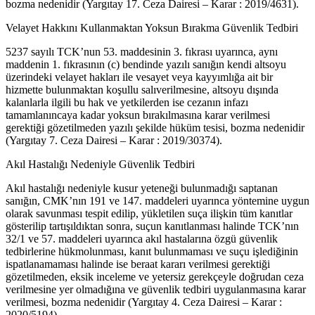
bozma nedenidir (Yargıtay 17. Ceza Dairesi – Karar : 2019/4631).
Velayet Hakkını Kullanmaktan Yoksun Bırakma Güvenlik Tedbiri
5237 sayılı TCK’nun 53. maddesinin 3. fıkrası uyarınca, aynı
maddenin 1. fıkrasının (c) bendinde yazılı sanığın kendi altsoyu
üzerindeki velayet hakları ile vesayet veya kayyımlığa ait bir
hizmette bulunmaktan koşullu salıverilmesine, altsoyu dışında
kalanlarla ilgili bu hak ve yetkilerden ise cezanın infazı
tamamlanıncaya kadar yoksun bırakılmasına karar verilmesi
gerektiği gözetilmeden yazılı şekilde hüküm tesisi, bozma nedenidir
(Yargıtay 7. Ceza Dairesi – Karar : 2019/30374).
Akıl Hastalığı Nedeniyle Güvenlik Tedbiri
Akıl hastalığı nedeniyle kusur yeteneği bulunmadığı saptanan
sanığın, CMK’nın 191 ve 147. maddeleri uyarınca yöntemine uygun
olarak savunması tespit edilip, yükletilen suça ilişkin tüm kanıtlar
gösterilip tartışıldıktan sonra, suçun kanıtlanması halinde TCK’nın
32/1 ve 57. maddeleri uyarınca akıl hastalarına özgü güvenlik
tedbirlerine hükmolunması, kanıt bulunmaması ve suçu işlediğinin
ispatlanamaması halinde ise beraat kararı verilmesi gerektiği
gözetilmeden, eksik inceleme ve yetersiz gerekçeyle doğrudan ceza
verilmesine yer olmadığına ve güvenlik tedbiri uygulanmasına karar
verilmesi, bozma nedenidir (Yargıtay 4. Ceza Dairesi – Karar :
2020/5194).