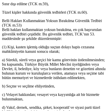
Sınır dışı edilme (TCK m.59),
Tüzel kişiler hakkında güvenlik tedbirleri (TCK m.60).
Belli Hakları Kullanmaktan Yoksun Bırakılma Güvenlik Tedbiri
(TCK m.53)
Belli hakları kullanmaktan yoksun bırakılma, en çok başvurulan
güvenlik tedbiri çeşididir. Bu güvenlik tedbiri, TCK’nın 53.
maddesinde şu şekilde düzenlenmiştir:
(1) Kişi, kasten işlemiş olduğu suçtan dolayı hapis cezasına
mahkûmiyetin kanuni sonucu olarak;
a) Sürekli, süreli veya geçici bir kamu görevinin üstlenilmesinden;
bu kapsamda, Türkiye Büyük Millet Meclisi üyeliğinden veya
Devlet, il, belediye, köy veya bunların denetim ve gözetimi altında
bulunan kurum ve kuruluşlarca verilen, atamaya veya seçime tabi
bütün memuriyet ve hizmetlerde istihdam edilmekten,
b) Seçme ve seçilme ehliyetinden,
c) Velayet hakkından; vesayet veya kayyımlığa ait bir hizmette
bulunmaktan,
d) Vakıf, dernek, sendika, şirket, kooperatif ve siyasi parti tüzel