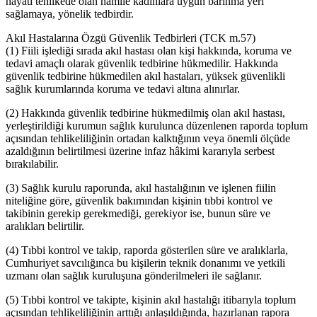
hayatı tehlikede olan hamile kadınlara uygun barınma yeri
sağlamaya, yönelik tedbirdir.
Akıl Hastalarına Özgü Güvenlik Tedbirleri (TCK m.57)
(1) Fiili işlediği sırada akıl hastası olan kişi hakkında, koruma ve
tedavi amaçlı olarak güvenlik tedbirine hükmedilir. Hakkında
güvenlik tedbirine hükmedilen akıl hastaları, yüksek güvenlikli
sağlık kurumlarında koruma ve tedavi altına alınırlar.
(2) Hakkında güvenlik tedbirine hükmedilmiş olan akıl hastası,
yerleştirildiği kurumun sağlık kurulunca düzenlenen raporda toplum
açısından tehlikeliliğinin ortadan kalktığının veya önemli ölçüde
azaldığının belirtilmesi üzerine infaz hâkimi kararıyla serbest
bırakılabilir.
(3) Sağlık kurulu raporunda, akıl hastalığının ve işlenen fiilin
niteliğine göre, güvenlik bakımından kişinin tıbbi kontrol ve
takibinin gerekip gerekmediği, gerekiyor ise, bunun süre ve
aralıkları belirtilir.
(4) Tıbbi kontrol ve takip, raporda gösterilen süre ve aralıklarla,
Cumhuriyet savcılığınca bu kişilerin teknik donanımı ve yetkili
uzmanı olan sağlık kuruluşuna gönderilmeleri ile sağlanır.
(5) Tıbbi kontrol ve takipte, kişinin akıl hastalığı itibarıyla toplum
açısından tehlikeliliğinin arttığı anlaşıldığında, hazırlanan rapora