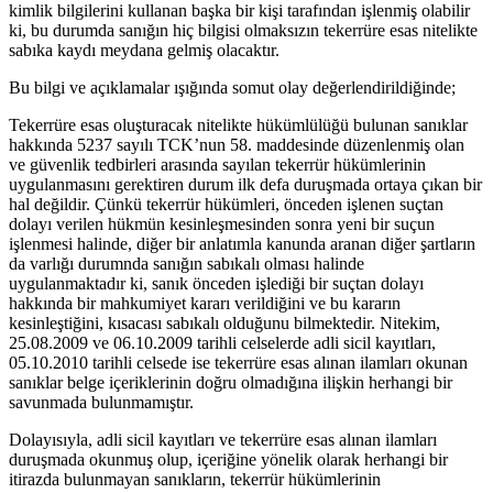
kimlik bilgilerini kullanan başka bir kişi tarafından işlenmiş olabilir
ki, bu durumda sanığın hiç bilgisi olmaksızın tekerrüre esas nitelikte
sabıka kaydı meydana gelmiş olacaktır.
Bu bilgi ve açıklamalar ışığında somut olay değerlendirildiğinde;
Tekerrüre esas oluşturacak nitelikte hükümlülüğü bulunan sanıklar
hakkında 5237 sayılı TCK’nun 58. maddesinde düzenlenmiş olan
ve güvenlik tedbirleri arasında sayılan tekerrür hükümlerinin
uygulanmasını gerektiren durum ilk defa duruşmada ortaya çıkan bir
hal değildir. Çünkü tekerrür hükümleri, önceden işlenen suçtan
dolayı verilen hükmün kesinleşmesinden sonra yeni bir suçun
işlenmesi halinde, diğer bir anlatımla kanunda aranan diğer şartların
da varlığı durumnda sanığın sabıkalı olması halinde
uygulanmaktadır ki, sanık önceden işlediği bir suçtan dolayı
hakkında bir mahkumiyet kararı verildiğini ve bu kararın
kesinleştiğini, kısacası sabıkalı olduğunu bilmektedir. Nitekim,
25.08.2009 ve 06.10.2009 tarihli celselerde adli sicil kayıtları,
05.10.2010 tarihli celsede ise tekerrüre esas alınan ilamları okunan
sanıklar belge içeriklerinin doğru olmadığına ilişkin herhangi bir
savunmada bulunmamıştır.
Dolayısıyla, adli sicil kayıtları ve tekerrüre esas alınan ilamları
duruşmada okunmuş olup, içeriğine yönelik olarak herhangi bir
itirazda bulunmayan sanıkların, tekerrür hükümlerinin