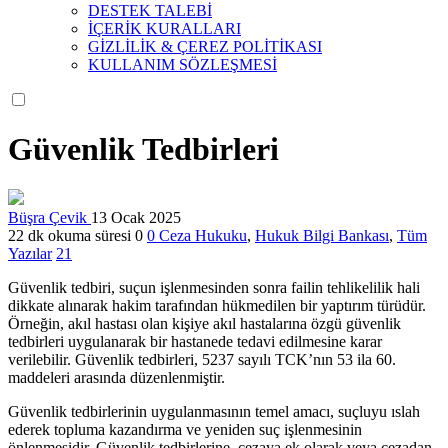
DESTEK TALEBİ
İÇERİK KURALLARI
GİZLİLİK & ÇEREZ POLİTİKASI
KULLANIM SÖZLEŞMESİ
Güvenlik Tedbirleri
Büşra Çevik
13 Ocak 2025
22 dk okuma süresi
0
0
Ceza Hukuku
,
Hukuk Bilgi Bankası
,
Tüm
Yazılar
21
Güvenlik tedbiri, suçun işlenmesinden sonra failin tehlikelilik hali
dikkate alınarak hakim tarafından hükmedilen bir yaptırım türüdür.
Örneğin, akıl hastası olan kişiye akıl hastalarına özgü güvenlik
tedbirleri uygulanarak bir hastanede tedavi edilmesine karar
verilebilir. Güvenlik tedbirleri, 5237 sayılı TCK’nın 53 ila 60.
maddeleri arasında düzenlenmiştir.
Güvenlik tedbirlerinin uygulanmasının temel amacı, suçluyu ıslah
ederek topluma kazandırma ve yeniden suç işlenmesinin
önlenmesidir. Güvenlik tedbirlerine, cezaya ek olarak veya cezadan