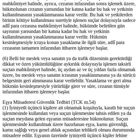
mahkûmiyet halinde, ayrıca, cezanın infazından sonra işlemek üzere,
hükmolunan cezanın yarısından bir katına kadar bu hak ve yetkinin
kullanılmasının yasaklanmasına karar verilir. Bu hak ve yetkilerden
birinin kötüye kullanılması suretiyle işlenen suçlar dolayısıyla sadece
adlî para cezasına mahkûmiyet halinde, hükümde belirtilen gün
sayısının yarısından bir katına kadar bu hak ve yetkinin
kullanılmasının yasaklanmasına karar verilir. Hükmün
kesinleşmesiyle icraya konan yasaklama ile ilgili süre, adlî para
cezasının tamamen infazından itibaren işlemeye başlar.
(6) Belli bir meslek veya sanatın ya da trafik düzeninin gerektirdiği
dikkat ve özen yükümlülüğüne aykırılık dolayısıyla işlenen taksirli
suçtan mahkûmiyet halinde, üç aydan az ve üç yıldan fazla olmamak
üzere, bu meslek veya sanatın icrasının yasaklanmasına ya da sürücü
belgesinin geri alınmasına karar verilebilir. Yasaklama ve geri alma
hükmün kesinleşmesiyle yürürlüğe girer ve süre, cezanın tümüyle
infazından itibaren işlemeye başlar.
Eşya Müsaderesi Güvenlik Tedbiri (TCK m.54)
(1) İyiniyetli üçüncü kişilere ait olmamak koşuluyla, kasıtlı bir suçun
işlenmesinde kullanılan veya suçun işlenmesine tahsis edilen ya da
suçtan meydana gelen eşyanın müsaderesine hükmolunur. Suçun
işlenmesinde kullanılmak üzere hazırlanan eşya, kamu güvenliği,
kamu sağlığı veya genel ahlak açısından tehlikeli olması durumunda
müsadere edilir. Eşyanın üzerinde iyiniyetli üçüncü kişiler lehine