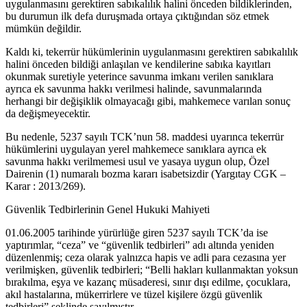
uygulanmasını gerektiren sabıkalılık halini önceden bildiklerinden,
bu durumun ilk defa duruşmada ortaya çıktığından söz etmek
mümkün değildir.
Kaldı ki, tekerrür hükümlerinin uygulanmasını gerektiren sabıkalılık
halini önceden bildiği anlaşılan ve kendilerine sabıka kayıtları
okunmak suretiyle yeterince savunma imkanı verilen sanıklara
ayrıca ek savunma hakkı verilmesi halinde, savunmalarında
herhangi bir değişiklik olmayacağı gibi, mahkemece varılan sonuç
da değişmeyecektir.
Bu nedenle, 5237 sayılı TCK’nun 58. maddesi uyarınca tekerrür
hükümlerini uygulayan yerel mahkemece sanıklara ayrıca ek
savunma hakkı verilmemesi usul ve yasaya uygun olup, Özel
Dairenin (1) numaralı bozma kararı isabetsizdir (Yargıtay CGK –
Karar : 2013/269).
Güvenlik Tedbirlerinin Genel Hukuki Mahiyeti
01.06.2005 tarihinde yürürlüğe giren 5237 sayılı TCK’da ise
yaptırımlar, “ceza” ve “güvenlik tedbirleri” adı altında yeniden
düzenlenmiş; ceza olarak yalnızca hapis ve adli para cezasına yer
verilmişken, güvenlik tedbirleri; “Belli hakları kullanmaktan yoksun
bırakılma, eşya ve kazanç müsaderesi, sınır dışı edilme, çocuklara,
akıl hastalarına, mükerrirlere ve tüzel kişilere özgü güvenlik
tedbirleri” şeklinde sayılmıştır.