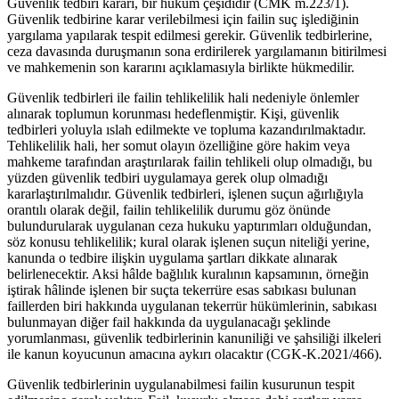
Güvenlik tedbiri kararı, bir hüküm çeşididir (CMK m.223/1).
Güvenlik tedbirine karar verilebilmesi için failin suç işlediğinin
yargılama yapılarak tespit edilmesi gerekir. Güvenlik tedbirlerine,
ceza davasında duruşmanın sona erdirilerek yargılamanın bitirilmesi
ve mahkemenin son kararını açıklamasıyla birlikte hükmedilir.
Güvenlik tedbirleri ile failin tehlikelilik hali nedeniyle önlemler
alınarak toplumun korunması hedeflenmiştir. Kişi, güvenlik
tedbirleri yoluyla ıslah edilmekte ve topluma kazandırılmaktadır.
Tehlikelilik hali, her somut olayın özelliğine göre hakim veya
mahkeme tarafından araştırılarak failin tehlikeli olup olmadığı, bu
yüzden güvenlik tedbiri uygulamaya gerek olup olmadığı
kararlaştırılmalıdır. Güvenlik tedbirleri, işlenen suçun ağırlığıyla
orantılı olarak değil, failin tehlikelilik durumu göz önünde
bulundurularak uygulanan ceza hukuku yaptırımları olduğundan,
söz konusu tehlikelilik; kural olarak işlenen suçun niteliği yerine,
kanunda o tedbire ilişkin uygulama şartları dikkate alınarak
belirlenecektir. Aksi hâlde bağlılık kuralının kapsamının, örneğin
iştirak hâlinde işlenen bir suçta tekerrüre esas sabıkası bulunan
faillerden biri hakkında uygulanan tekerrür hükümlerinin, sabıkası
bulunmayan diğer fail hakkında da uygulanacağı şeklinde
yorumlanması, güvenlik tedbirlerinin kanuniliği ve şahsiliği ilkeleri
ile kanun koyucunun amacına aykırı olacaktır (CGK-K.2021/466).
Güvenlik tedbirlerinin uygulanabilmesi failin kusurunun tespit