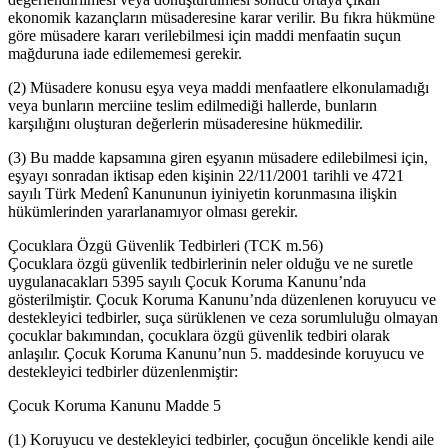
ekonomik kazançların müsaderesine karar verilir. Bu fıkra hükmüne
göre müsadere kararı verilebilmesi için maddi menfaatin suçun
mağduruna iade edilememesi gerekir.
(2) Müsadere konusu eşya veya maddi menfaatlere elkonulamadığı
veya bunların merciine teslim edilmediği hallerde, bunların
karşılığını oluşturan değerlerin müsaderesine hükmedilir.
(3) Bu madde kapsamına giren eşyanın müsadere edilebilmesi için,
eşyayı sonradan iktisap eden kişinin 22/11/2001 tarihli ve 4721
sayılı Türk Medenî Kanununun iyiniyetin korunmasına ilişkin
hükümlerinden yararlanamıyor olması gerekir.
Çocuklara Özgü Güvenlik Tedbirleri (TCK m.56)
Çocuklara özgü güvenlik tedbirlerinin neler olduğu ve ne suretle
uygulanacakları 5395 sayılı Çocuk Koruma Kanunu’nda
gösterilmiştir. Çocuk Koruma Kanunu’nda düzenlenen koruyucu ve
destekleyici tedbirler, suça sürüklenen ve ceza sorumluluğu olmayan
çocuklar bakımından, çocuklara özgü güvenlik tedbiri olarak
anlaşılır. Çocuk Koruma Kanunu’nun 5. maddesinde koruyucu ve
destekleyici tedbirler düzenlenmiştir:
Çocuk Koruma Kanunu Madde 5
(1) Koruyucu ve destekleyici tedbirler, çocuğun öncelikle kendi aile