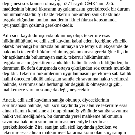
değişmesi söz konusu olmayıp, 5271 sayılı CMK’nun 226.
maddesinin birinci fıkrasının uygulanmasını gerektirecek bir durum
bulunmamaktadır. Şu halde tekerrür hükümleri sanık hakkında
uygulandığından, anılan maddenin ikinci fıkrası kapsamında
uyuşmazlığın çözümü gerekmektedir.
Adli sicil kaydı duruşmada okunmuş olup, tekerrüre esas
hükümlülüğünü ve adli sicil kaydını kabul eden, içeriğine yönelik
olarak herhangi bir itirazda bulunmayan ve temyiz dilekçesinde de
hakkında tekerrür hükümlerinin uygulanmaması gerektiğine ilişkin
bir açıklamada bulunmayan sanık, tekerrür hükümlerinin
uygulanmasını gerektiren sabıkalılık halini önceden bildiğinden, bu
durumun ilk defa duruşmada ortaya çıktığından söz etmek mümkün
değildir. Tekerrür hükümlerinin uygulanmasını gerektiren sabıkalılık
halini önceden bildiği anlaşılan sanığa ek savunma hakkı verilmesi
halinde, savunmasında herhangi bir değişiklik olmayacağı gibi,
mahkemece varılan sonuç da değişmeyecektir.
Ancak, adli sicil kaydının sanığa okunup, diyeceklerinin
sorulmaması halinde, adli sicil kaydında yer alan ve tekerrüre esas
alınan ilamın kendisine ait olup olmadığı yönünde sanığa savunma
hakkı verilmediğinden, bu durumda yerel mahkeme hükmünün
savunma hakkının sınırlandırılması nedeniyle bozulması
gerekebilecektir. Zira, sanığın adli sicil kaydında gözüken ve
tekerrüre esas alınan mahkumiyet kararına konu olan suç, sanığın