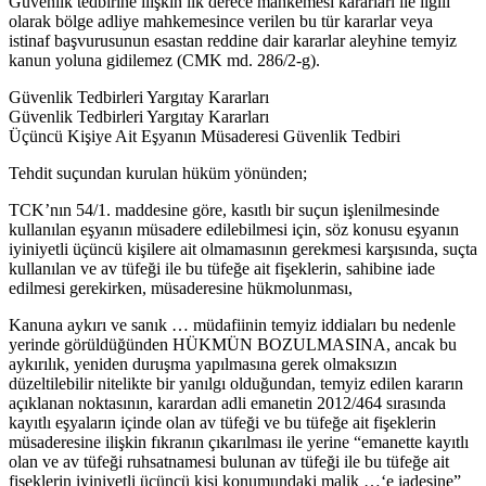
Güvenlik tedbirine ilişkin ilk derece mahkemesi kararları ile ilgili
olarak bölge adliye mahkemesince verilen bu tür kararlar veya
istinaf başvurusunun esastan reddine dair kararlar aleyhine temyiz
kanun yoluna gidilemez (CMK md. 286/2-g).
Güvenlik Tedbirleri Yargıtay Kararları
Güvenlik Tedbirleri Yargıtay Kararları
Üçüncü Kişiye Ait Eşyanın Müsaderesi Güvenlik Tedbiri
Tehdit suçundan kurulan hüküm yönünden;
TCK’nın 54/1. maddesine göre, kasıtlı bir suçun işlenilmesinde
kullanılan eşyanın müsadere edilebilmesi için, söz konusu eşyanın
iyiniyetli üçüncü kişilere ait olmamasının gerekmesi karşısında, suçta
kullanılan ve av tüfeği ile bu tüfeğe ait fişeklerin, sahibine iade
edilmesi gerekirken, müsaderesine hükmolunması,
Kanuna aykırı ve sanık … müdafiinin temyiz iddiaları bu nedenle
yerinde görüldüğünden HÜKMÜN BOZULMASINA, ancak bu
aykırılık, yeniden duruşma yapılmasına gerek olmaksızın
düzeltilebilir nitelikte bir yanılgı olduğundan, temyiz edilen kararın
açıklanan noktasının, karardan adli emanetin 2012/464 sırasında
kayıtlı eşyaların içinde olan av tüfeği ve bu tüfeğe ait fişeklerin
müsaderesine ilişkin fıkranın çıkarılması ile yerine “emanette kayıtlı
olan ve av tüfeği ruhsatnamesi bulunan av tüfeği ile bu tüfeğe ait
fişeklerin iyiniyetli üçüncü kişi konumundaki malik …‘e iadesine”