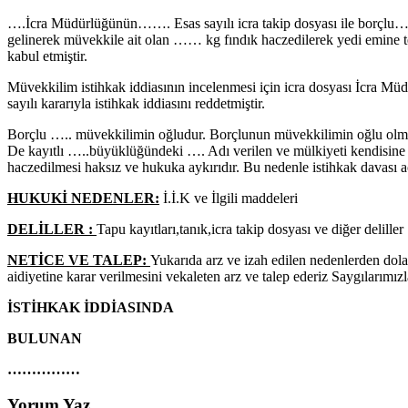
….İcra Müdürlüğünün……. Esas sayılı icra takip dosyası ile borçlu…
gelinerek müvekkile ait olan …… kg fındık haczedilerek yedi emine tesl
kabul etmiştir.
Müvekkilim istihkak iddiasının incelenmesi için icra dosyası İcra 
sayılı kararıyla istihkak iddiasını reddetmiştir.
Borçlu ….. müvekkilimin oğludur. Borçlunun müvekkilimin oğlu olma
De kayıtlı …..büyüklüğündeki …. Adı verilen ve mülkiyeti kendisine ai
haczedilmesi haksız ve hukuka aykırıdır. Bu nedenle istihkak davası aç
HUKUKİ NEDENLER:
İ.İ.K ve İlgili maddeleri
DELİLLER :
Tapu kayıtları,tanık,icra takip dosyası ve diğer deliller
NETİCE VE TALEP:
Yukarıda arz ve izah edilen nedenlerden dolay
aidiyetine karar verilmesini vekaleten arz ve talep ederiz Saygılarımı
İSTİHKAK İDDİASINDA
BULUNAN
……………
Yorum Yaz