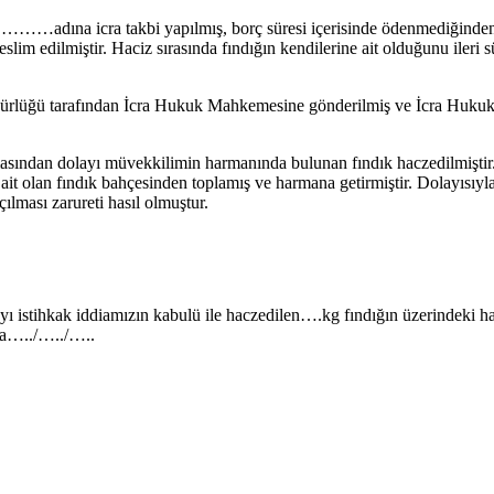
………adına icra takbi yapılmış, borç süresi içerisinde ödenmediğinden
im edilmiştir. Haciz sırasında fındığın kendilerine ait olduğunu ileri s
Müdürlüğü tarafından İcra Hukuk Mahkemesine gönderilmiş ve İcra Huk
sından dolayı müvekkilimin harmanında bulunan fındık haczedilmişti
t olan fındık bahçesinden toplamış ve harmana getirmiştir. Dolayısıyla 
ılması zarureti hasıl olmuştur.
ı istihkak iddiamızın kabulü ile haczedilen….kg fındığın üzerindeki hacz
zla…../…../…..