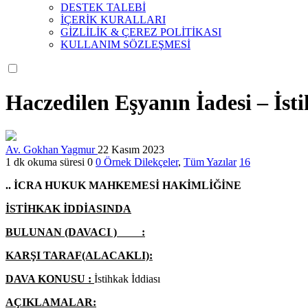
DESTEK TALEBİ
İÇERİK KURALLARI
GİZLİLİK & ÇEREZ POLİTİKASI
KULLANIM SÖZLEŞMESİ
Haczedilen Eşyanın İadesi – İst
Av. Gokhan Yagmur
22 Kasım 2023
1 dk okuma süresi
0
0
Örnek Dilekçeler
,
Tüm Yazılar
16
.. İCRA HUKUK MAHKEMESİ HAKİMLİĞİNE
İSTİHKAK İDDİASINDA
BULUNAN (DAVACI ) :
KARŞI TARAF(ALACAKLI):
DAVA KONUSU :
İstihkak İddiası
AÇIKLAMALAR: