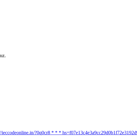
ız.
ttps://ieccodeonline.in/?0q0cr8 * * * hs=f07e13c4e3a9cc29d0b1f72e319