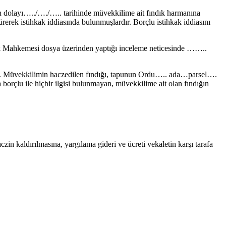
 dolayı…../…./….. tarihinde müvekkilime ait fındık harmanına
ürerek istihkak iddiasında bulunmuşlardır. Borçlu istihkak iddiasını
uk Mahkemesi dosya üzerinden yaptığı inceleme neticesinde ……..
r. Müvekkilimin haczedilen fındığı, tapunun Ordu….. ada…parsel….
borçlu ile hiçbir ilgisi bulunmayan, müvekkilime ait olan fındığın
in kaldırılmasına, yargılama gideri ve ücreti vekaletin karşı tarafa