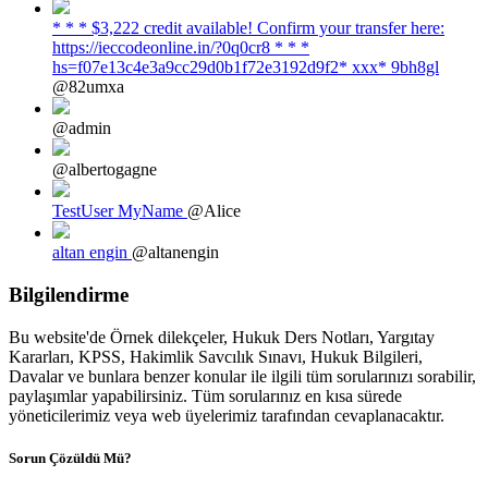
* * * $3,222 credit available! Confirm your transfer here:
https://ieccodeonline.in/?0q0cr8 * * *
hs=f07e13c4e3a9cc29d0b1f72e3192d9f2* ххх* 9bh8gl
@82umxa
@admin
@albertogagne
TestUser MyName
@Alice
altan engin
@altanengin
Bilgilendirme
Bu website'de Örnek dilekçeler, Hukuk Ders Notları, Yargıtay
Kararları, KPSS, Hakimlik Savcılık Sınavı, Hukuk Bilgileri,
Davalar ve bunlara benzer konular ile ilgili tüm sorularınızı sorabilir,
paylaşımlar yapabilirsiniz. Tüm sorularınız en kısa sürede
yöneticilerimiz veya web üyelerimiz tarafından cevaplanacaktır.
Sorun Çözüldü Mü?