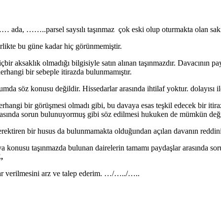
..parsel saysılı taşınmaz çok eski olup oturmakta olan sakinlerde 
rlikte bu güne kadar hiç görünmemiştir.
e hiçbir aksaklık olmadığı bilgisiyle satın alınan taşınmazdır. Davacının 
erhangi bir sebeple itirazda bulunmamıştır.
mda söz konusu değildir. Hissedarlar arasında ihtilaf yoktur. dolayısı il
hangi bir görüşmesi olmadı gibi, bu davaya esas teşkil edecek bir itira
 arasında sorun bulunuyormuş gibi söz edilmesi hukuken de mümkün değild
gerektiren bir husus da bulunmamakta olduğundan açılan davanın reddin
va konusu taşınmazda bulunan dairelerin tamamı paydaşlar arasında soruns
,
r verilmesini arz ve talep ederim. …/…../…..