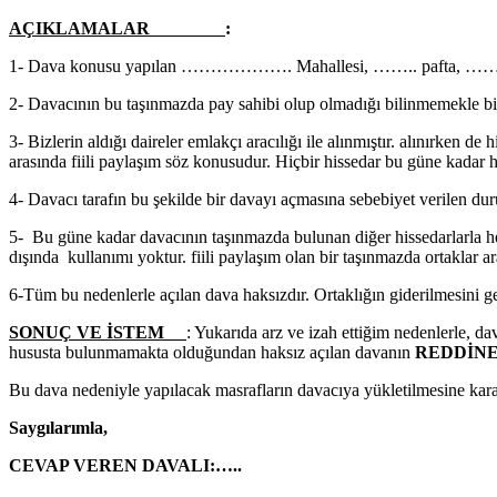
AÇIKLAMALAR
:
1- Dava konusu yapılan ………………. Mahallesi, …….. pafta, ……… ada, ……
2- Davacının bu taşınmazda pay sahibi olup olmadığı bilinmemekle bi
3- Bizlerin aldığı daireler emlakçı aracılığı ile alınmıştır. alınırken d
arasında fiili paylaşım söz konusudur. Hiçbir hissedar bu güne kadar h
4- Davacı tarafın bu şekilde bir davayı açmasına sebebiyet verilen duru
5- Bu güne kadar davacının taşınmazda bulunan diğer hissedarlarla her
dışında kullanımı yoktur. fiili paylaşım olan bir taşınmazda ortaklar
6-Tüm bu nedenlerle açılan dava haksızdır. Ortaklığın giderilmesini 
SONUÇ VE İSTEM
: Yukarıda arz ve izah ettiğim nedenlerle, da
hususta bulunmamakta olduğundan haksız açılan davanın
REDDİNE
Bu dava nedeniyle yapılacak masrafların davacıya yükletilmesine kara
Saygılarımla,
CEVAP VEREN DAVALI:…..