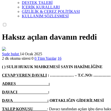
DESTEK TALEBİ
İÇERİK KURALLARI
GİZLİLİK & ÇEREZ POLİTİKASI
KULLANIM SÖZLEŞMESİ
Haksız açılan davanın reddi
Sude bulut
14 Ocak 2025
2 dk okuma süresi
0
0
Tüm Yazılar
16
( ) SULH HUKUK MAHKEMESİ
SAYIN HAKİMLİĞİNE
CEVAP VEREN DAVALI
: ……………… – T.C.NO: ………
ADRES :
DAVACI
:
DAVA :
ORTAKLIĞIN GİDERİLMESİ
TALEP KONUSU
: Davacı tarafından açılan işbu dava haksız