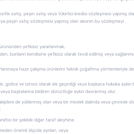
ksitle satış, peşin satış veya tüketici kredisi sözleşmesi yapmış ol
eya peşin satış sözleşmesi yapmış olan alıcının bu sözleşmeyi
ş ürününden yetkisiz yararlanmak,
nünden, bunların kendisine yetkisiz olarak tevdi edilmiş veya sağlanmı
zarlanmaya hazır çalışma ürünlerini teknik çoğaltma yöntemleriyle de
le, gizlice ve izinsiz olarak ele geçirdiği veya başkaca hukuka aykırı b
en veya başkalarına bildiren dürüstlüğe aykırı davranmış olur.
rakiplere de yüklenmiş olan veya bir meslek dalında veya çevrede o
.
nıltıcı bir şekilde diğer taraf aleyhine;
meden önemli ölçüde ayrılan, veya