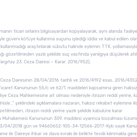
irmanın ticari sırlarını bilgisayardan kopyalayarak, aynı alanda faaliy
le güveni kötüye kullanma suçunu işlediği iddia ve kabul edilen ola
ıp kullanmadığı araştırılarak sübutu halinde eylemin TTK. yollamasıyl
 gözetilmeden yazılı şekilde suç vasfında yanılgıya düşülerek atıl
rgıtay 23. Ceza Dairesi – Karar: 2016/952).
. Ceza Dairesinin 28/04/2016 tarihli ve 2016/4192 esas, 2016/435
ürk Ticaret Kanununun 55/c ve 62/1. maddeleri kapsamına giren haksı
ye Ceza Mahkemesine ait olması nedeniyle itirazın reddi yerine, k
ahisle…” şeklindeki açıklamalara nazaran, haksız rekabet eylemine ili
tilmeden, itirazın reddi yerine yazılı şekilde kabulüne karar
eza Muhakemesi Kanununun 309. maddesi uyarınca bozulması lüzum
li, 03/04/2018 gün ve 94660652-105-34-12566-2017-Kyb sayılı Kan
ile Daireye ihbar ve dava evrakı ile birlikte tevdii kılınmakla gere