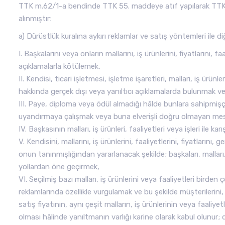
TTK m.62/1-a bendinde TTK 55. maddeye atıf yapılarak TTK 5
alınmıştır:
a) Dürüstlük kuralına aykırı reklamlar ve satış yöntemleri ile di
I. Başkalarını veya onların mallarını, iş ürünlerini, fiyatlarını, fa
açıklamalarla kötülemek,
II. Kendisi, ticari işletmesi, işletme işaretleri, malları, iş ürünler
hakkında gerçek dışı veya yanıltıcı açıklamalarda bulunmak ve
III. Paye, diploma veya ödül almadığı hâlde bunlara sahipm
uyandırmaya çalışmak veya buna elverişli doğru olmayan mesl
IV. Başkasının malları, iş ürünleri, faaliyetleri veya işleri ile k
V. Kendisini, mallarını, iş ürünlerini, faaliyetlerini, fiyatlarını,
onun tanınmışlığından yararlanacak şekilde; başkaları, malları,
yollardan öne geçirmek,
VI. Seçilmiş bazı malları, iş ürünlerini veya faaliyetleri birde
reklamlarında özellikle vurgulamak ve bu şekilde müşterilerini,
satış fiyatının, aynı çeşit malların, iş ürünlerinin veya faali
olması hâlinde yanıltmanın varlığı karine olarak kabul olunur; d