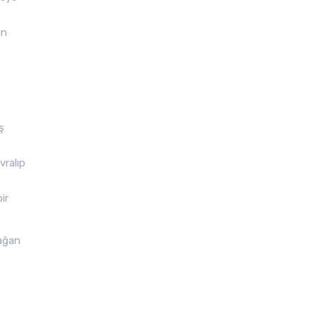
an
ş
vralıp
ir
lağan