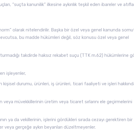
rı, “suçta kanunilik” ilkesine aykırılık teşkil eden ibareler ve atıfla
norm” olarak nitelendirilir. Başka bir özel veya genel kanunda somu
mevcutsa, bu madde hükümleri değil, söz konusu özel veya genel
oluşturmadığı takdirde haksız rekabet suçu (TTK m.62) hükümlerine g
en işleyenler,
n kişisel durumu, ürünleri, iş ürünleri, ticari faaliyeti ve işleri hakkınd
nın veya müvekkillerinin üretim veya ticaret sırlarını ele geçirmelerini
nın ya da vekillerinin, işlerini gördükleri sırada cezayı gerektiren bir
enler veya gerçeğe aykırı beyanları düzeltmeyenler.