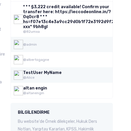
r
* * * $3,222 credit available! Confirm your
transfer here: https://ieccodeonline.in/?
0q0cr8 * * *
hs=f07e13c4e3a9cc29d0b1f72e3192d9f2*
ххх* 9bh8gl
t
@82umxa
@admin
öre
@albertogagne
TestUser MyName
@Alice
a
altan engin
@altanengin
BILGILENDIRME
Bu website'de Örnek dilekçeler, Hukuk Ders
Notları, Yargıtay Kararları, KPSS, Hakimlik